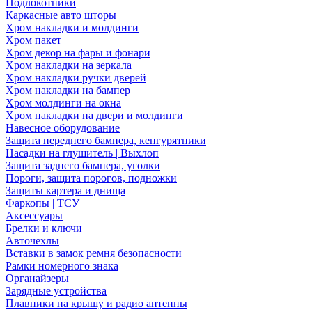
Подлокотники
Каркасные авто шторы
Хром накладки и молдинги
Хром пакет
Хром декор на фары и фонари
Хром накладки на зеркала
Хром накладки ручки дверей
Хром накладки на бампер
Хром молдинги на окна
Хром накладки на двери и молдинги
Навесное оборудование
Защита переднего бампера, кенгурятники
Насадки на глушитель | Выхлоп
Защита заднего бампера, уголки
Пороги, защита порогов, подножки
Защиты картера и днища
Фаркопы | ТСУ
Аксессуары
Брелки и ключи
Авточехлы
Вставки в замок ремня безопасности
Рамки номерного знака
Органайзеры
Зарядные устройства
Плавники на крышу и радио антенны