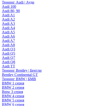
Тюнинг Audi | Ауди
Audi 100
Audi 80, 90
Audi A1
Audi A2
Audi A3
Audi A4
Audi A5
Audi A6
Audi A7
Audi A8
Audi Q3
Audi Q5
Audi Q7
Audi Q8
Audi TT
Тюнинг Bentley | Бентли
Bentley Continental GT
Тюнинг BMW | БМВ
BMW 1 серия
BMW 2 серия
Bmw 3 серия
BMW 4 серия
BMW 5 серия
BMW 6 серия