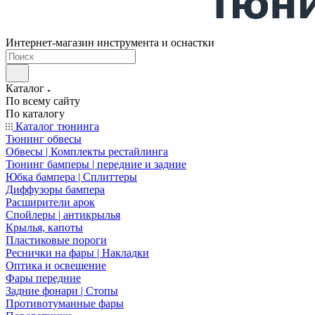
Интернет-магазин инструмента и оснастки
Каталог
По всему сайту
По каталогу
Каталог тюнинга
Тюнинг обвесы
Обвесы | Комплекты рестайлинга
Тюнинг бамперы | передние и задние
Юбка бампера | Сплиттеры
Диффузоры бампера
Расширители арок
Спойлеры | антикрылья
Крылья, капоты
Пластиковые пороги
Реснички на фары | Накладки
Оптика и освещение
Фары передние
Задние фонари | Стопы
Противотуманные фары