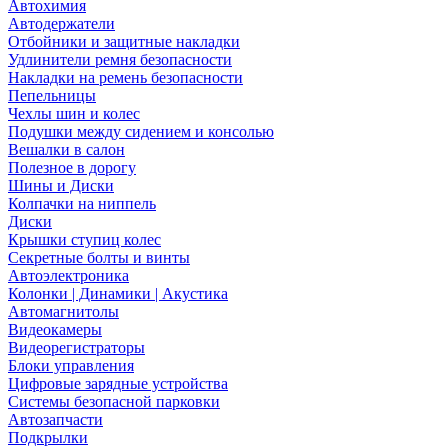
Автохимия
Автодержатели
Отбойники и защитные накладки
Удлинители ремня безопасности
Накладки на ремень безопасности
Пепельницы
Чехлы шин и колес
Подушки между сидением и консолью
Вешалки в салон
Полезное в дорогу
Шины и Диски
Колпачки на ниппель
Диски
Крышки ступиц колес
Секретные болты и винты
Автоэлектроника
Колонки | Динамики | Акустика
Автомагнитолы
Видеокамеры
Видеорегистраторы
Блоки управления
Цифровые зарядные устройства
Системы безопасной парковки
Автозапчасти
Подкрылки