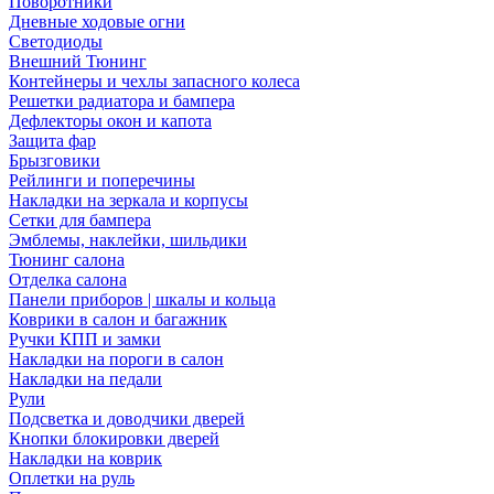
Поворотники
Дневные ходовые огни
Светодиоды
Внешний Тюнинг
Контейнеры и чехлы запасного колеса
Решетки радиатора и бампера
Дефлекторы окон и капота
Защита фар
Брызговики
Рейлинги и поперечины
Накладки на зеркала и корпусы
Сетки для бампера
Эмблемы, наклейки, шильдики
Тюнинг салона
Отделка салона
Панели приборов | шкалы и кольца
Коврики в салон и багажник
Ручки КПП и замки
Накладки на пороги в салон
Накладки на педали
Рули
Подсветка и доводчики дверей
Кнопки блокировки дверей
Накладки на коврик
Оплетки на руль