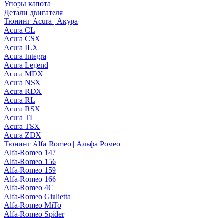
Упоры капота
Детали двигателя
Тюнинг Acura | Акура
Acura CL
Acura CSX
Acura ILX
Acura Integra
Acura Legend
Acura MDX
Acura NSX
Acura RDX
Acura RL
Acura RSX
Acura TL
Acura TSX
Acura ZDX
Тюнинг Alfa-Romeo | Альфа Ромео
Alfa-Romeo 147
Alfa-Romeo 156
Alfa-Romeo 159
Alfa-Romeo 166
Alfa-Romeo 4C
Alfa-Romeo Giulietta
Alfa-Romeo MiTo
Alfa-Romeo Spider