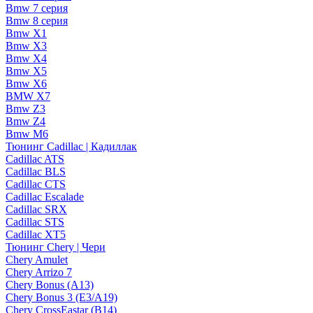
Bmw 7 серия
Bmw 8 серия
Bmw X1
Bmw X3
Bmw X4
Bmw X5
Bmw X6
BMW X7
Bmw Z3
Bmw Z4
Bmw М6
Тюнинг Cadillac | Кадиллак
Cadillac ATS
Cadillac BLS
Cadillac CTS
Cadillac Escalade
Cadillac SRX
Cadillac STS
Cadillac XT5
Тюнинг Chery | Чери
Chery Amulet
Chery Arrizo 7
Chery Bonus (A13)
Chery Bonus 3 (E3/A19)
Chery CrossEastar (B14)