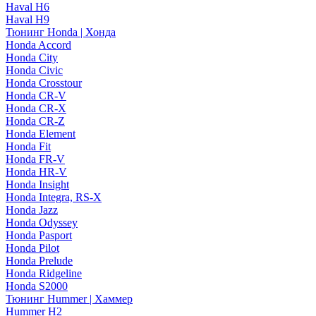
Haval H6
Haval H9
Тюнинг Honda | Хонда
Honda Accord
Honda City
Honda Civic
Honda Crosstour
Honda CR-V
Honda CR-X
Honda CR-Z
Honda Element
Honda Fit
Honda FR-V
Honda HR-V
Honda Insight
Honda Integra, RS-X
Honda Jazz
Honda Odyssey
Honda Pasport
Honda Pilot
Honda Prelude
Honda Ridgeline
Honda S2000
Тюнинг Hummer | Хаммер
Hummer H2