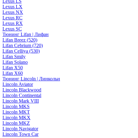
Lexus LS
Lexus LX
Lexus NX
Lexus RC
Lexus RX
Lexus SC
Тюнинг Lifan | Лифан
Lifan Breez (520)
Lifan Cebrium (720)
Lifan Celliya (530)
Lifan Smily
Lifan Solano
Lifan X50
Lifan X60
Тюнинг Lincoln | Линкольн
Lincoln Aviator
Lincoln Blackwood
Lincoln Continental
Lincoln Mark VIII
Lincoln MKS
Lincoln MKT
Lincoln MKX
Lincoln MKZ
Lincoln Navigator
Lincoln Town Car