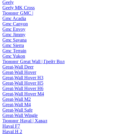
Geely
Geely MK Cross
Тюнинг GMC |
Gmc Acadia
Gmc Canyon
Gmc Envoy
Gmc Jimmy
Gmc Savana
Gmc Sierra
Gmc Terrain
Gmc Yukon
Тюнинг Great Wall | Грейт Вол
Great-Wall Deer
Great-Wall Hover
Great-Wall Hover H3
Great-Wall Hover H5
Great-Wall Hover H6
Great-Wall Hover M4
Great-Wall M2
Great-Wall M4
Great-Wall Safe
Great-Wall Wingle
Тюнинг Haval | Хавал
Haval F7
Haval H 2