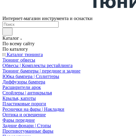
Интернет-магазин инструмента и оснастки
Каталог
По всему сайту
По каталогу
Каталог тюнинга
Тюнинг обвесы
Обвесы | Комплекты рестайлинга
Тюнинг бамперы | передние и задние
Юбка бампера | Сплиттеры
Диффузоры бампера
Расширители арок
Спойлеры | антикрылья
Крылья, капоты
Пластиковые пороги
Реснички на фары | Накладки
Оптика и освещение
Фары передние
Задние фонари | Стопы
Противотуманные фары