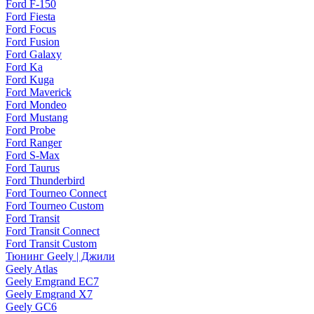
Ford F-150
Ford Fiesta
Ford Focus
Ford Fusion
Ford Galaxy
Ford Ka
Ford Kuga
Ford Maverick
Ford Mondeo
Ford Mustang
Ford Probe
Ford Ranger
Ford S-Max
Ford Taurus
Ford Thunderbird
Ford Tourneo Connect
Ford Tourneo Custom
Ford Transit
Ford Transit Connect
Ford Transit Custom
Тюнинг Geely | Джили
Geely Atlas
Geely Emgrand EC7
Geely Emgrand X7
Geely GC6