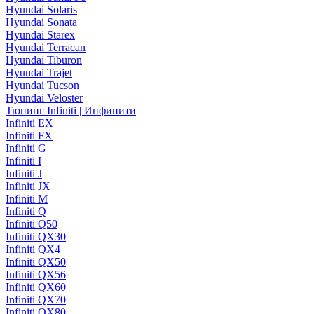
Hyundai Solaris
Hyundai Sonata
Hyundai Starex
Hyundai Terracan
Hyundai Tiburon
Hyundai Trajet
Hyundai Tucson
Hyundai Veloster
Тюнинг Infiniti | Инфинити
Infiniti EX
Infiniti FX
Infiniti G
Infiniti I
Infiniti J
Infiniti JX
Infiniti M
Infiniti Q
Infiniti Q50
Infiniti QX30
Infiniti QX4
Infiniti QX50
Infiniti QX56
Infiniti QX60
Infiniti QX70
Infiniti QX80