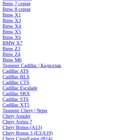
Bmw 7 серия
Bmw 8 серия
Bmw X1
Bmw X3
Bmw X4
Bmw X5
Bmw X6
BMW X7
Bmw Z3
Bmw Z4
Bmw М6
Тюнинг Cadillac | Кадиллак
Cadillac ATS
Cadillac BLS
Cadillac CTS
Cadillac Escalade
Cadillac SRX
Cadillac STS
Cadillac XT5
Тюнинг Chery | Чери
Chery Amulet
Chery Arrizo 7
Chery Bonus (A13)
Chery Bonus 3 (E3/A19)
Chery CrossEastar (B14)