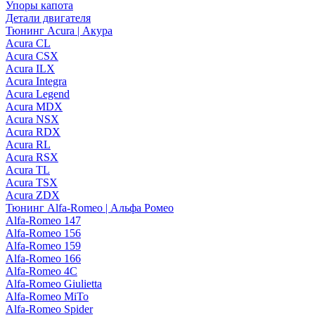
Упоры капота
Детали двигателя
Тюнинг Acura | Акура
Acura CL
Acura CSX
Acura ILX
Acura Integra
Acura Legend
Acura MDX
Acura NSX
Acura RDX
Acura RL
Acura RSX
Acura TL
Acura TSX
Acura ZDX
Тюнинг Alfa-Romeo | Альфа Ромео
Alfa-Romeo 147
Alfa-Romeo 156
Alfa-Romeo 159
Alfa-Romeo 166
Alfa-Romeo 4C
Alfa-Romeo Giulietta
Alfa-Romeo MiTo
Alfa-Romeo Spider