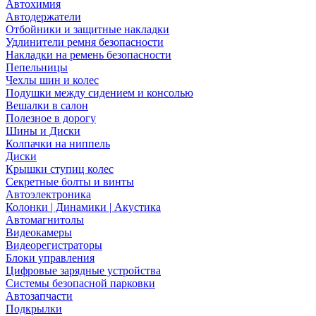
Автохимия
Автодержатели
Отбойники и защитные накладки
Удлинители ремня безопасности
Накладки на ремень безопасности
Пепельницы
Чехлы шин и колес
Подушки между сидением и консолью
Вешалки в салон
Полезное в дорогу
Шины и Диски
Колпачки на ниппель
Диски
Крышки ступиц колес
Секретные болты и винты
Автоэлектроника
Колонки | Динамики | Акустика
Автомагнитолы
Видеокамеры
Видеорегистраторы
Блоки управления
Цифровые зарядные устройства
Системы безопасной парковки
Автозапчасти
Подкрылки