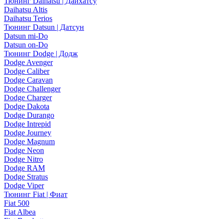
Тюнинг Daihatsu | Дайхатсу
Daihatsu Altis
Daihatsu Terios
Тюнинг Datsun | Датсун
Datsun mi-Do
Datsun on-Do
Тюнинг Dodge | Додж
Dodge Avenger
Dodge Caliber
Dodge Caravan
Dodge Challenger
Dodge Charger
Dodge Dakota
Dodge Durango
Dodge Intrepid
Dodge Journey
Dodge Magnum
Dodge Neon
Dodge Nitro
Dodge RAM
Dodge Stratus
Dodge Viper
Тюнинг Fiat | Фиат
Fiat 500
Fiat Albea