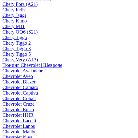
Chery Fora (A21)
Chery Indis
Chery Jaggi
Chery Kimo
Chery M11
Chery QQ6 (S21)
Chery Tiggo
Chery Tiggo 2
Chery Tiggo 3
Chery Tiggo 5
Chery Very (A13)
Тюнинг Chevrolet | Шевроле
Chevrolet Avalanche
Chevrolet Aveo
Chevrolet Blazer
Chevrolet Camaro
Chevrolet Captiva
Chevrolet Cobalt
Chevrolet Cruze
Chevrolet Epica
Chevrolet HHR
Chevrolet Lacetti
Chevrolet Lanos
Chevrolet Malibu
Chevrolet Niva