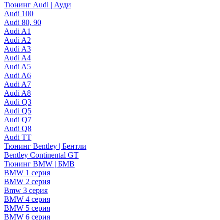
Тюнинг Audi | Ауди
Audi 100
Audi 80, 90
Audi A1
Audi A2
Audi A3
Audi A4
Audi A5
Audi A6
Audi A7
Audi A8
Audi Q3
Audi Q5
Audi Q7
Audi Q8
Audi TT
Тюнинг Bentley | Бентли
Bentley Continental GT
Тюнинг BMW | БМВ
BMW 1 серия
BMW 2 серия
Bmw 3 серия
BMW 4 серия
BMW 5 серия
BMW 6 серия