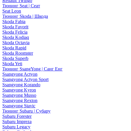
Renault Twingo
Тюнинг Seat | Сеат
Seat Leon
Тюнинг Skoda | Шкода
Skoda Fabia
Skoda Favorit
Skoda Felicia
Skoda Kodiaq
Skoda Octavia
Skoda Rapid
Skoda Roomster
Skoda Superb
Skoda Yeti
Тюнинг SsangYong | Санг Енг
Ssangyong Actyon
Ssangyong Actyon Sport
Ssangyong Korando
Ssangyong Kyron
Ssangyong Musso
Ssangyong Rexton
Ssangyong Stavic
Тюнинг Subaru | Субару
Subaru Forester
Subaru Impreza
Subaru Legacy