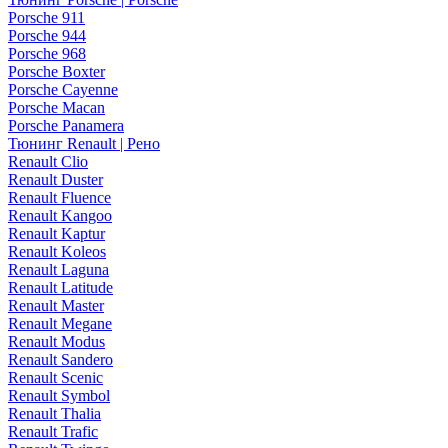
Porsche 911
Porsche 944
Porsche 968
Porsche Boxter
Porsche Cayenne
Porsche Macan
Porsche Panamera
Тюнинг Renault | Рено
Renault Clio
Renault Duster
Renault Fluence
Renault Kangoo
Renault Kaptur
Renault Koleos
Renault Laguna
Renault Latitude
Renault Master
Renault Megane
Renault Modus
Renault Sandero
Renault Scenic
Renault Symbol
Renault Thalia
Renault Trafic