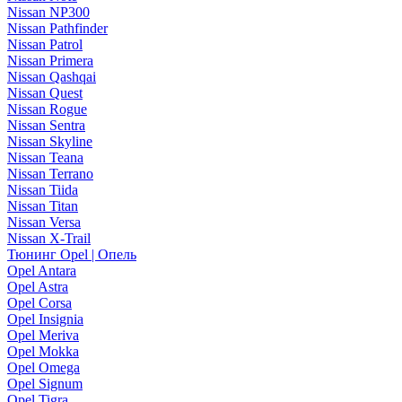
Nissan NP300
Nissan Pathfinder
Nissan Patrol
Nissan Primera
Nissan Qashqai
Nissan Quest
Nissan Rogue
Nissan Sentra
Nissan Skyline
Nissan Teana
Nissan Terrano
Nissan Tiida
Nissan Titan
Nissan Versa
Nissan X-Trail
Тюнинг Opel | Опель
Opel Antara
Opel Astra
Opel Corsa
Opel Insignia
Opel Meriva
Opel Mokka
Opel Omega
Opel Signum
Opel Tigra