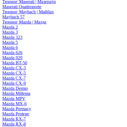
Тюнинг Maserati | Мазерати
Maserati Quattroporte
Тюнинг Maybach | Майбах
Maybach 57
Тюнинг Mazda | Мазда
Mazda 2
Mazda 3
Mazda 323
Mazda 5
Mazda 6
Mazda 626
Mazda 929
Mazda BT-50
Mazda CX-3
Mazda CX-5
Mazda CX-7
Mazda CX-9
Mazda Demio
Mazda Millenia
Mazda MPV
Mazda MX-6
Mazda Premacy
Mazda Protege
Mazda RX-7
Mazda RX-8