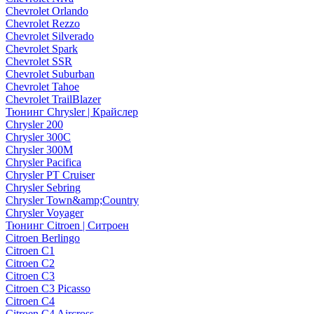
Chevrolet Orlando
Chevrolet Rezzo
Chevrolet Silverado
Chevrolet Spark
Chevrolet SSR
Chevrolet Suburban
Chevrolet Tahoe
Chevrolet TrailBlazer
Тюнинг Chrysler | Крайслер
Chrysler 200
Chrysler 300C
Chrysler 300M
Chrysler Pacifica
Chrysler PT Cruiser
Chrysler Sebring
Chrysler Town&amp;Country
Chrysler Voyager
Тюнинг Citroen | Ситроен
Citroen Berlingo
Citroen C1
Citroen C2
Citroen C3
Citroen C3 Picasso
Citroen C4
Citroen C4 Aircross