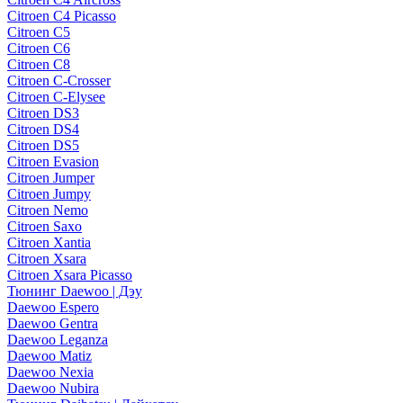
Citroen C4 Picasso
Citroen C5
Citroen C6
Citroen C8
Citroen C-Crosser
Citroen C-Elysee
Citroen DS3
Citroen DS4
Citroen DS5
Citroen Evasion
Citroen Jumper
Citroen Jumpy
Citroen Nemo
Citroen Saxo
Citroen Xantia
Citroen Xsara
Citroen Xsara Picasso
Тюнинг Daewoo | Дэу
Daewoo Espero
Daewoo Gentra
Daewoo Leganza
Daewoo Matiz
Daewoo Nexia
Daewoo Nubira