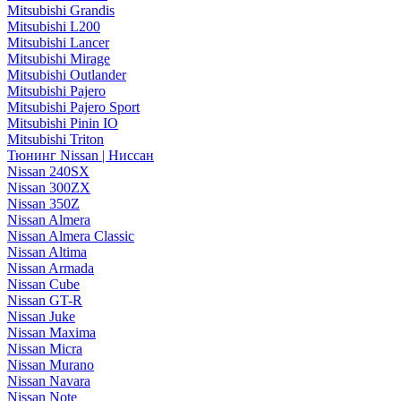
Mitsubishi Grandis
Mitsubishi L200
Mitsubishi Lancer
Mitsubishi Mirage
Mitsubishi Outlander
Mitsubishi Pajero
Mitsubishi Pajero Sport
Mitsubishi Pinin IO
Mitsubishi Triton
Тюнинг Nissan | Ниссан
Nissan 240SX
Nissan 300ZX
Nissan 350Z
Nissan Almera
Nissan Almera Classic
Nissan Altima
Nissan Armada
Nissan Cube
Nissan GT-R
Nissan Juke
Nissan Maxima
Nissan Micra
Nissan Murano
Nissan Navara
Nissan Note