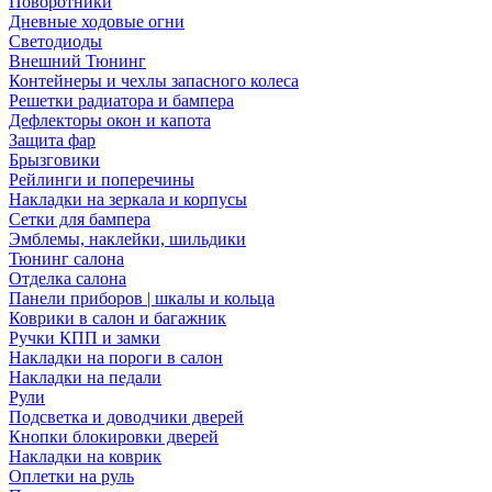
Поворотники
Дневные ходовые огни
Светодиоды
Внешний Тюнинг
Контейнеры и чехлы запасного колеса
Решетки радиатора и бампера
Дефлекторы окон и капота
Защита фар
Брызговики
Рейлинги и поперечины
Накладки на зеркала и корпусы
Сетки для бампера
Эмблемы, наклейки, шильдики
Тюнинг салона
Отделка салона
Панели приборов | шкалы и кольца
Коврики в салон и багажник
Ручки КПП и замки
Накладки на пороги в салон
Накладки на педали
Рули
Подсветка и доводчики дверей
Кнопки блокировки дверей
Накладки на коврик
Оплетки на руль