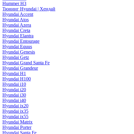
Hummer H3
Тюнинг Hyundai | Хендай
Hyundai Accent
Hyundai Atos
Hyundai Azera
Hyundai Creta
Hyundai Elantra
Hyundai Entourage
Hyundai Equus
Hyundai Genesis
Hyundai Getz
Hyundai Grand Santa Fe
Hyundai Grandeur
Hyundai H1
Hyundai H100
Hyundai i10
Hyundai i20
Hyundai i30
Hyundai i40
Hyundai ix20
Hyundai ix35
Hyundai ix55
Hyundai Matrix
Hyundai Porter
Hyundai Santa Fe