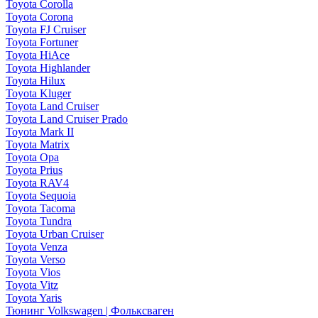
Toyota Corolla
Toyota Corona
Toyota FJ Cruiser
Toyota Fortuner
Toyota HiAce
Toyota Highlander
Toyota Hilux
Toyota Kluger
Toyota Land Cruiser
Toyota Land Cruiser Prado
Toyota Mark II
Toyota Matrix
Toyota Opa
Toyota Prius
Toyota RAV4
Toyota Sequoia
Toyota Tacoma
Toyota Tundra
Toyota Urban Cruiser
Toyota Venza
Toyota Verso
Toyota Vios
Toyota Vitz
Toyota Yaris
Тюнинг Volkswagen | Фольксваген