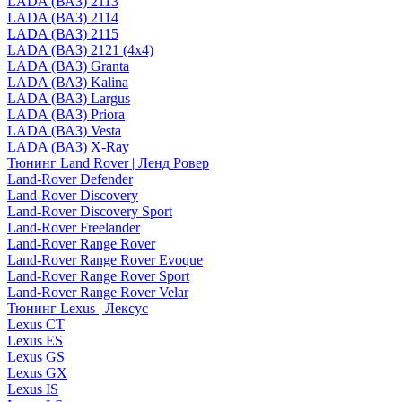
LADA (ВАЗ) 2113
LADA (ВАЗ) 2114
LADA (ВАЗ) 2115
LADA (ВАЗ) 2121 (4x4)
LADA (ВАЗ) Granta
LADA (ВАЗ) Kalina
LADA (ВАЗ) Largus
LADA (ВАЗ) Priora
LADA (ВАЗ) Vesta
LADA (ВАЗ) X-Ray
Тюнинг Land Rover | Ленд Ровер
Land-Rover Defender
Land-Rover Discovery
Land-Rover Discovery Sport
Land-Rover Freelander
Land-Rover Range Rover
Land-Rover Range Rover Evoque
Land-Rover Range Rover Sport
Land-Rover Range Rover Velar
Тюнинг Lexus | Лексус
Lexus CT
Lexus ES
Lexus GS
Lexus GX
Lexus IS