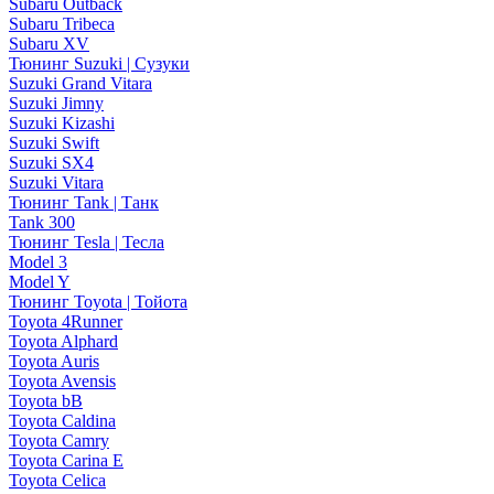
Subaru Outback
Subaru Tribeca
Subaru XV
Тюнинг Suzuki | Сузуки
Suzuki Grand Vitara
Suzuki Jimny
Suzuki Kizashi
Suzuki Swift
Suzuki SX4
Suzuki Vitara
Тюнинг Tank | Танк
Tank 300
Тюнинг Tesla | Тесла
Model 3
Model Y
Тюнинг Toyota | Тойота
Toyota 4Runner
Toyota Alphard
Toyota Auris
Toyota Avensis
Toyota bB
Toyota Caldina
Toyota Camry
Toyota Carina E
Toyota Celica