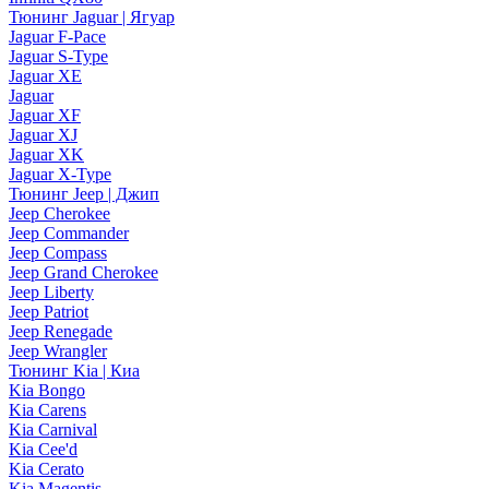
Тюнинг Jaguar | Ягуар
Jaguar F-Pace
Jaguar S-Type
Jaguar XE
Jaguar
Jaguar XF
Jaguar XJ
Jaguar XK
Jaguar X-Type
Тюнинг Jeep | Джип
Jeep Cherokee
Jeep Commander
Jeep Compass
Jeep Grand Cherokee
Jeep Liberty
Jeep Patriot
Jeep Renegade
Jeep Wrangler
Тюнинг Kia | Киа
Kia Bongo
Kia Carens
Kia Carnival
Kia Cee'd
Kia Cerato
Kia Magentis