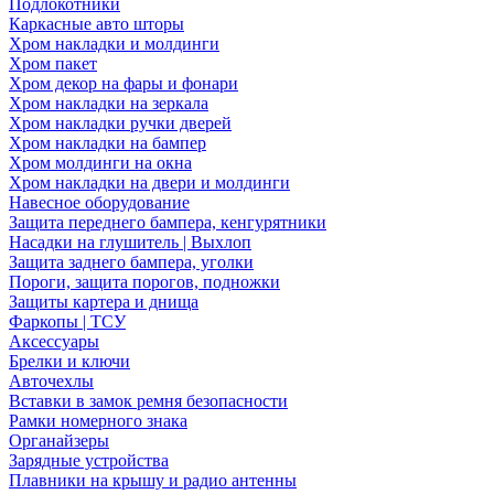
Подлокотники
Каркасные авто шторы
Хром накладки и молдинги
Хром пакет
Хром декор на фары и фонари
Хром накладки на зеркала
Хром накладки ручки дверей
Хром накладки на бампер
Хром молдинги на окна
Хром накладки на двери и молдинги
Навесное оборудование
Защита переднего бампера, кенгурятники
Насадки на глушитель | Выхлоп
Защита заднего бампера, уголки
Пороги, защита порогов, подножки
Защиты картера и днища
Фаркопы | ТСУ
Аксессуары
Брелки и ключи
Авточехлы
Вставки в замок ремня безопасности
Рамки номерного знака
Органайзеры
Зарядные устройства
Плавники на крышу и радио антенны