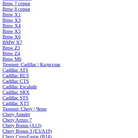
Bmw 7 серия
Bmw 8 серия
Bmw X1
Bmw X3
Bmw X4
Bmw X5
Bmw X6
BMW X7
Bmw Z3
Bmw Z4
Bmw М6
Тюнинг Cadillac | Кадиллак
Cadillac ATS
Cadillac BLS
Cadillac CTS
Cadillac Escalade
Cadillac SRX
Cadillac STS
Cadillac XT5
Тюнинг Chery | Чери
Chery Amulet
Chery Arrizo 7
Chery Bonus (A13)
Chery Bonus 3 (E3/A19)
Chery CrossEastar (B14)