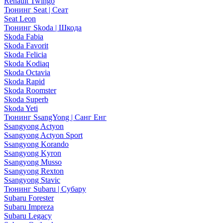
Renault Twingo
Тюнинг Seat | Сеат
Seat Leon
Тюнинг Skoda | Шкода
Skoda Fabia
Skoda Favorit
Skoda Felicia
Skoda Kodiaq
Skoda Octavia
Skoda Rapid
Skoda Roomster
Skoda Superb
Skoda Yeti
Тюнинг SsangYong | Санг Енг
Ssangyong Actyon
Ssangyong Actyon Sport
Ssangyong Korando
Ssangyong Kyron
Ssangyong Musso
Ssangyong Rexton
Ssangyong Stavic
Тюнинг Subaru | Субару
Subaru Forester
Subaru Impreza
Subaru Legacy