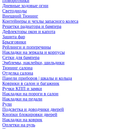
Поворотники
Дневные ходовые огни
Светодиоды
Внешний Тюнинг
Контейнеры и чехлы запасного колеса
Решетки радиатора и бампера
Дефлекторы окон и капота
Защита фар
Брызговики
Рейлинги и поперечины
Накладки на зеркала и корпусы
Сетки для бампера
Эмблемы, наклейки, шильдики
Тюнинг салона
Отделка салона
Панели приборов | шкалы и кольца
Коврики в салон и багажник
Ручки КПП и замки
Накладки на пороги в салон
Накладки на педали
Рули
Подсветка и доводчики дверей
Кнопки блокировки дверей
Накладки на коврик
Оплетки на руль