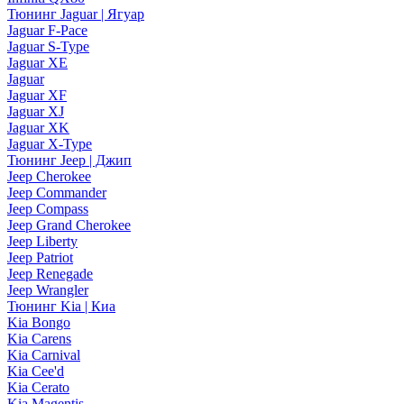
Тюнинг Jaguar | Ягуар
Jaguar F-Pace
Jaguar S-Type
Jaguar XE
Jaguar
Jaguar XF
Jaguar XJ
Jaguar XK
Jaguar X-Type
Тюнинг Jeep | Джип
Jeep Cherokee
Jeep Commander
Jeep Compass
Jeep Grand Cherokee
Jeep Liberty
Jeep Patriot
Jeep Renegade
Jeep Wrangler
Тюнинг Kia | Киа
Kia Bongo
Kia Carens
Kia Carnival
Kia Cee'd
Kia Cerato
Kia Magentis