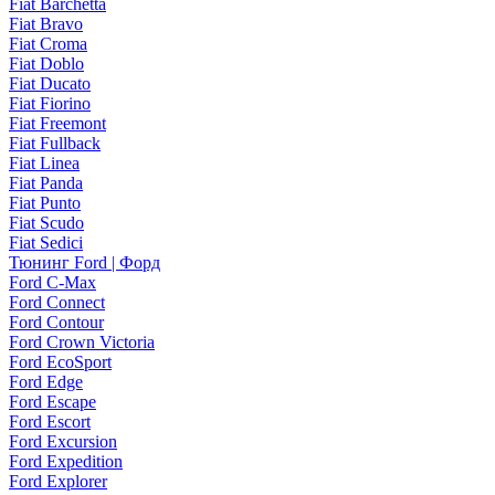
Fiat Barchetta
Fiat Bravo
Fiat Croma
Fiat Doblo
Fiat Ducato
Fiat Fiorino
Fiat Freemont
Fiat Fullback
Fiat Linea
Fiat Panda
Fiat Punto
Fiat Scudo
Fiat Sedici
Тюнинг Ford | Форд
Ford C-Max
Ford Connect
Ford Contour
Ford Crown Victoria
Ford EcoSport
Ford Edge
Ford Escape
Ford Escort
Ford Excursion
Ford Expedition
Ford Explorer