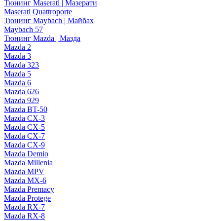
Тюнинг Maserati | Мазерати
Maserati Quattroporte
Тюнинг Maybach | Майбах
Maybach 57
Тюнинг Mazda | Мазда
Mazda 2
Mazda 3
Mazda 323
Mazda 5
Mazda 6
Mazda 626
Mazda 929
Mazda BT-50
Mazda CX-3
Mazda CX-5
Mazda CX-7
Mazda CX-9
Mazda Demio
Mazda Millenia
Mazda MPV
Mazda MX-6
Mazda Premacy
Mazda Protege
Mazda RX-7
Mazda RX-8