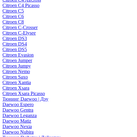
Citroen C4 Picasso
Citroen C5
Citroen C6
Citroen C8
Citroen C-Crosser
Citroen C-Elysee
Citroen DS3
Citroen DS4
Citroen DS5
Citroen Evasion
Citroen Jumper
Citroen Jumpy
Citroen Nemo
Citroen Saxo
Citroen Xantia
Citroen Xsara
Citroen Xsara Picasso
Тюнинг Daewoo | Дэу
Daewoo Espero
Daewoo Gentra
Daewoo Leganza
Daewoo Matiz
Daewoo Nexia
Daewoo Nubira