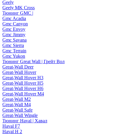
Geely
Geely MK Cross
Тюнинг GMC |
Gmc Acadia
Gmc Canyon
Gmc Envoy
Gmc Jimmy
Gmc Savana
Gmc Sierra
Gmc Terrain
Gmc Yukon
Тюнинг Great Wall | Грейт Вол
Great-Wall Deer
Great-Wall Hover
Great-Wall Hover H3
Great-Wall Hover H5
Great-Wall Hover H6
Great-Wall Hover M4
Great-Wall M2
Great-Wall M4
Great-Wall Safe
Great-Wall Wingle
Тюнинг Haval | Хавал
Haval F7
Haval H 2