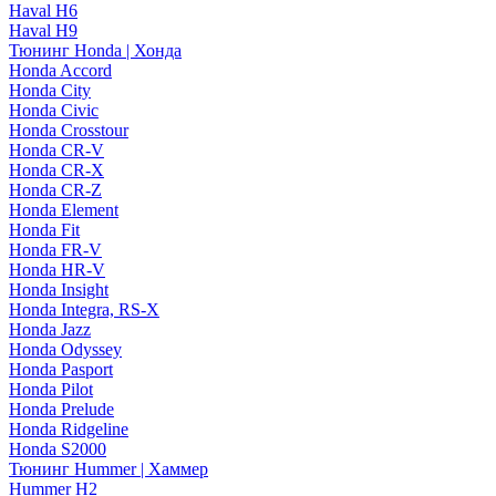
Haval H6
Haval H9
Тюнинг Honda | Хонда
Honda Accord
Honda City
Honda Civic
Honda Crosstour
Honda CR-V
Honda CR-X
Honda CR-Z
Honda Element
Honda Fit
Honda FR-V
Honda HR-V
Honda Insight
Honda Integra, RS-X
Honda Jazz
Honda Odyssey
Honda Pasport
Honda Pilot
Honda Prelude
Honda Ridgeline
Honda S2000
Тюнинг Hummer | Хаммер
Hummer H2