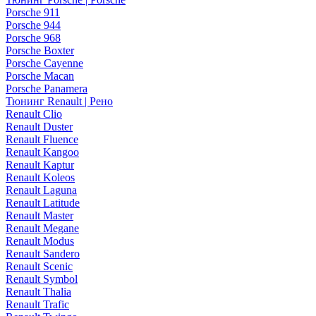
Porsche 911
Porsche 944
Porsche 968
Porsche Boxter
Porsche Cayenne
Porsche Macan
Porsche Panamera
Тюнинг Renault | Рено
Renault Clio
Renault Duster
Renault Fluence
Renault Kangoo
Renault Kaptur
Renault Koleos
Renault Laguna
Renault Latitude
Renault Master
Renault Megane
Renault Modus
Renault Sandero
Renault Scenic
Renault Symbol
Renault Thalia
Renault Trafic