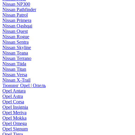
Nissan NP300
Nissan Pathfinder
Nissan Patrol
Nissan Primera
Nissan Qashqai
Nissan Quest
Nissan Rogue
Nissan Sentra
Nissan Skyline
Nissan Teana
Nissan Terrano
Nissan Tiida
Nissan Titan
Nissan Versa
Nissan X-Trail
Тюнинг Opel | Опель
Opel Antara
Opel Astra
Opel Corsa
Opel Insignia
Opel Meriva
Opel Mokka
Opel Omega
Opel Signum
Opel Tigra