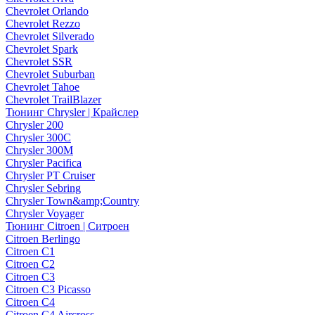
Chevrolet Orlando
Chevrolet Rezzo
Chevrolet Silverado
Chevrolet Spark
Chevrolet SSR
Chevrolet Suburban
Chevrolet Tahoe
Chevrolet TrailBlazer
Тюнинг Chrysler | Крайслер
Chrysler 200
Chrysler 300C
Chrysler 300M
Chrysler Pacifica
Chrysler PT Cruiser
Chrysler Sebring
Chrysler Town&amp;Country
Chrysler Voyager
Тюнинг Citroen | Ситроен
Citroen Berlingo
Citroen C1
Citroen C2
Citroen C3
Citroen C3 Picasso
Citroen C4
Citroen C4 Aircross