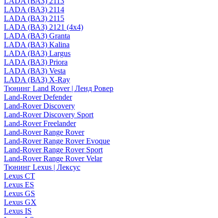
LADA (ВАЗ) 2113
LADA (ВАЗ) 2114
LADA (ВАЗ) 2115
LADA (ВАЗ) 2121 (4x4)
LADA (ВАЗ) Granta
LADA (ВАЗ) Kalina
LADA (ВАЗ) Largus
LADA (ВАЗ) Priora
LADA (ВАЗ) Vesta
LADA (ВАЗ) X-Ray
Тюнинг Land Rover | Ленд Ровер
Land-Rover Defender
Land-Rover Discovery
Land-Rover Discovery Sport
Land-Rover Freelander
Land-Rover Range Rover
Land-Rover Range Rover Evoque
Land-Rover Range Rover Sport
Land-Rover Range Rover Velar
Тюнинг Lexus | Лексус
Lexus CT
Lexus ES
Lexus GS
Lexus GX
Lexus IS