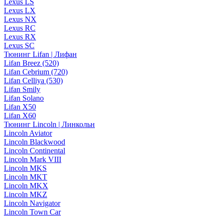
Lexus LS
Lexus LX
Lexus NX
Lexus RC
Lexus RX
Lexus SC
Тюнинг Lifan | Лифан
Lifan Breez (520)
Lifan Cebrium (720)
Lifan Celliya (530)
Lifan Smily
Lifan Solano
Lifan X50
Lifan X60
Тюнинг Lincoln | Линкольн
Lincoln Aviator
Lincoln Blackwood
Lincoln Continental
Lincoln Mark VIII
Lincoln MKS
Lincoln MKT
Lincoln MKX
Lincoln MKZ
Lincoln Navigator
Lincoln Town Car