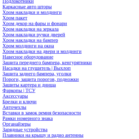
Подлокотники
Каркасные авто шторы
Хром накладки и молдинги
Хром пакет
Хром декор на фары и фонари
Хром накладки на зеркала
Хром накладки ручки дверей
Хром накладки на бампер
Хром молдинги на окна
Хром накладки на двери и молдинги
Навесное оборудование
Защита переднего бампера, кенгурятники
Насадки на глушитель | Выхлоп
Защита заднего бампера, уголки
Пороги, защита порогов, подножки
Защиты картера и днища
Фаркопы | ТСУ
Аксессуары
Брелки и ключи
Авточехлы
Вставки в замок ремня безопасности
Рамки номерного знака
Органайзеры
Зарядные устройства
Плавники на крышу и радио антенны