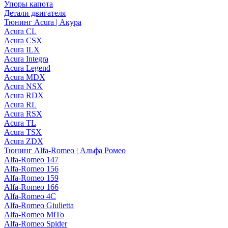
Упоры капота
Детали двигателя
Тюнинг Acura | Акура
Acura CL
Acura CSX
Acura ILX
Acura Integra
Acura Legend
Acura MDX
Acura NSX
Acura RDX
Acura RL
Acura RSX
Acura TL
Acura TSX
Acura ZDX
Тюнинг Alfa-Romeo | Альфа Ромео
Alfa-Romeo 147
Alfa-Romeo 156
Alfa-Romeo 159
Alfa-Romeo 166
Alfa-Romeo 4C
Alfa-Romeo Giulietta
Alfa-Romeo MiTo
Alfa-Romeo Spider