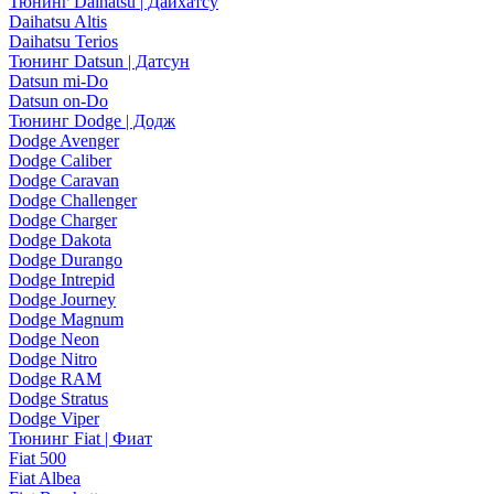
Тюнинг Daihatsu | Дайхатсу
Daihatsu Altis
Daihatsu Terios
Тюнинг Datsun | Датсун
Datsun mi-Do
Datsun on-Do
Тюнинг Dodge | Додж
Dodge Avenger
Dodge Caliber
Dodge Caravan
Dodge Challenger
Dodge Charger
Dodge Dakota
Dodge Durango
Dodge Intrepid
Dodge Journey
Dodge Magnum
Dodge Neon
Dodge Nitro
Dodge RAM
Dodge Stratus
Dodge Viper
Тюнинг Fiat | Фиат
Fiat 500
Fiat Albea