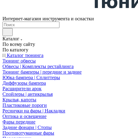
Интернет-магазин инструмента и оснастки
Каталог
По всему сайту
По каталогу
Каталог тюнинга
Тюнинг обвесы
Обвесы | Комплекты рестайлинга
Тюнинг бамперы | передние и задние
Юбка бампера | Сплиттеры
Диффузоры бампера
Расширители арок
Спойлеры | антикрылья
Крылья, капоты
Пластиковые пороги
Реснички на фары | Накладки
Оптика и освещение
Фары передние
Задние фонари | Стопы
Противотуманные фары