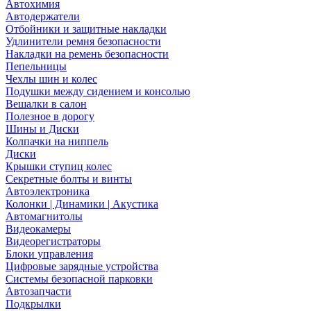
Автохимия
Автодержатели
Отбойники и защитные накладки
Удлинители ремня безопасности
Накладки на ремень безопасности
Пепельницы
Чехлы шин и колес
Подушки между сидением и консолью
Вешалки в салон
Полезное в дорогу
Шины и Диски
Колпачки на ниппель
Диски
Крышки ступиц колес
Секретные болты и винты
Автоэлектроника
Колонки | Динамики | Акустика
Автомагнитолы
Видеокамеры
Видеорегистраторы
Блоки управления
Цифровые зарядные устройства
Системы безопасной парковки
Автозапчасти
Подкрылки