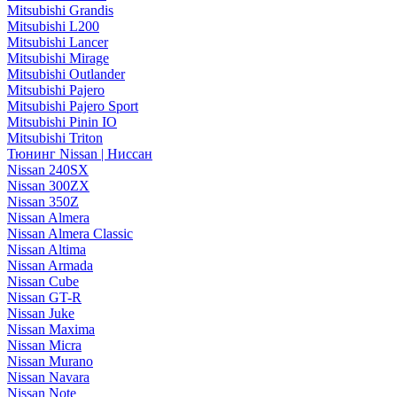
Mitsubishi Grandis
Mitsubishi L200
Mitsubishi Lancer
Mitsubishi Mirage
Mitsubishi Outlander
Mitsubishi Pajero
Mitsubishi Pajero Sport
Mitsubishi Pinin IO
Mitsubishi Triton
Тюнинг Nissan | Ниссан
Nissan 240SX
Nissan 300ZX
Nissan 350Z
Nissan Almera
Nissan Almera Classic
Nissan Altima
Nissan Armada
Nissan Cube
Nissan GT-R
Nissan Juke
Nissan Maxima
Nissan Micra
Nissan Murano
Nissan Navara
Nissan Note