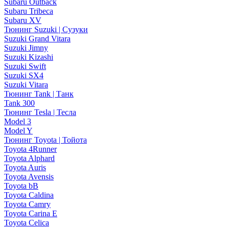
Subaru Outback
Subaru Tribeca
Subaru XV
Тюнинг Suzuki | Сузуки
Suzuki Grand Vitara
Suzuki Jimny
Suzuki Kizashi
Suzuki Swift
Suzuki SX4
Suzuki Vitara
Тюнинг Tank | Танк
Tank 300
Тюнинг Tesla | Тесла
Model 3
Model Y
Тюнинг Toyota | Тойота
Toyota 4Runner
Toyota Alphard
Toyota Auris
Toyota Avensis
Toyota bB
Toyota Caldina
Toyota Camry
Toyota Carina E
Toyota Celica