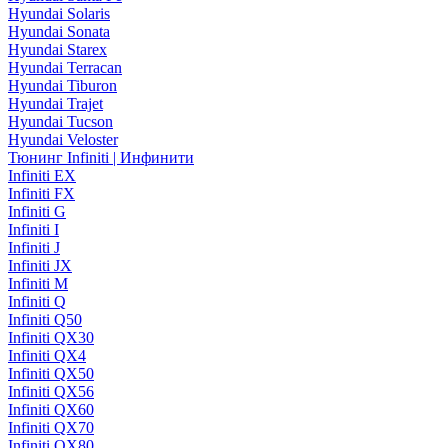
Hyundai Solaris
Hyundai Sonata
Hyundai Starex
Hyundai Terracan
Hyundai Tiburon
Hyundai Trajet
Hyundai Tucson
Hyundai Veloster
Тюнинг Infiniti | Инфинити
Infiniti EX
Infiniti FX
Infiniti G
Infiniti I
Infiniti J
Infiniti JX
Infiniti M
Infiniti Q
Infiniti Q50
Infiniti QX30
Infiniti QX4
Infiniti QX50
Infiniti QX56
Infiniti QX60
Infiniti QX70
Infiniti QX80