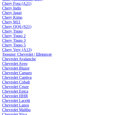
Chery Fora (A21)
Chery Indis
Chery Jaggi
Chery Kimo
Chery M11
Chery QQ6 (S21)
Chery Tiggo
Chery Tiggo 2
Chery Tiggo 3
Chery Tiggo 5
Chery Very (A13)
Тюнинг Chevrolet | Шевроле
Chevrolet Avalanche
Chevrolet Aveo
Chevrolet Blazer
Chevrolet Camaro
Chevrolet Captiva
Chevrolet Cobalt
Chevrolet Cruze
Chevrolet Epica
Chevrolet HHR
Chevrolet Lacetti
Chevrolet Lanos
Chevrolet Malibu
Chevrolet Niva