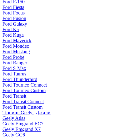
Ford F-150
Ford Fiesta
Ford Focus
Ford Fusion
Ford Galaxy
Ford Ka
Ford Kuga
Ford Maverick
Ford Mondeo
Ford Mustang
Ford Probe
Ford Ranger
Ford S-Max
Ford Taurus
Ford Thunderbird
Ford Tourneo Connect
Ford Tourneo Custom
Ford Transit
Ford Transit Connect
Ford Transit Custom
Тюнинг Geely | Джили
Geely Atlas
Geely Emgrand EC7
Geely Emgrand X7
Geely GC6