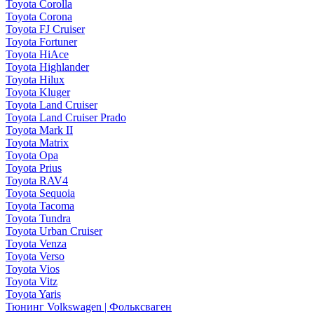
Toyota Corolla
Toyota Corona
Toyota FJ Cruiser
Toyota Fortuner
Toyota HiAce
Toyota Highlander
Toyota Hilux
Toyota Kluger
Toyota Land Cruiser
Toyota Land Cruiser Prado
Toyota Mark II
Toyota Matrix
Toyota Opa
Toyota Prius
Toyota RAV4
Toyota Sequoia
Toyota Tacoma
Toyota Tundra
Toyota Urban Cruiser
Toyota Venza
Toyota Verso
Toyota Vios
Toyota Vitz
Toyota Yaris
Тюнинг Volkswagen | Фольксваген