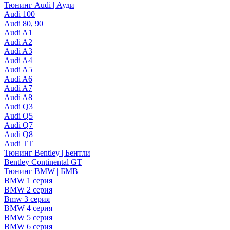
Тюнинг Audi | Ауди
Audi 100
Audi 80, 90
Audi A1
Audi A2
Audi A3
Audi A4
Audi A5
Audi A6
Audi A7
Audi A8
Audi Q3
Audi Q5
Audi Q7
Audi Q8
Audi TT
Тюнинг Bentley | Бентли
Bentley Continental GT
Тюнинг BMW | БМВ
BMW 1 серия
BMW 2 серия
Bmw 3 серия
BMW 4 серия
BMW 5 серия
BMW 6 серия