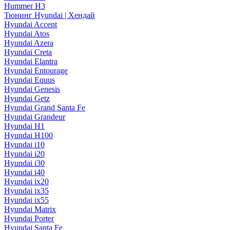
Hummer H3
Тюнинг Hyundai | Хендай
Hyundai Accent
Hyundai Atos
Hyundai Azera
Hyundai Creta
Hyundai Elantra
Hyundai Entourage
Hyundai Equus
Hyundai Genesis
Hyundai Getz
Hyundai Grand Santa Fe
Hyundai Grandeur
Hyundai H1
Hyundai H100
Hyundai i10
Hyundai i20
Hyundai i30
Hyundai i40
Hyundai ix20
Hyundai ix35
Hyundai ix55
Hyundai Matrix
Hyundai Porter
Hyundai Santa Fe