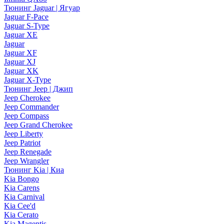
Тюнинг Jaguar | Ягуар
Jaguar F-Pace
Jaguar S-Type
Jaguar XE
Jaguar
Jaguar XF
Jaguar XJ
Jaguar XK
Jaguar X-Type
Тюнинг Jeep | Джип
Jeep Cherokee
Jeep Commander
Jeep Compass
Jeep Grand Cherokee
Jeep Liberty
Jeep Patriot
Jeep Renegade
Jeep Wrangler
Тюнинг Kia | Киа
Kia Bongo
Kia Carens
Kia Carnival
Kia Cee'd
Kia Cerato
Kia Magentis