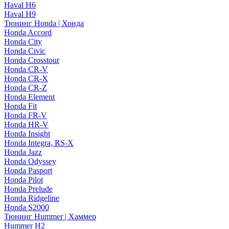
Haval H6
Haval H9
Тюнинг Honda | Хонда
Honda Accord
Honda City
Honda Civic
Honda Crosstour
Honda CR-V
Honda CR-X
Honda CR-Z
Honda Element
Honda Fit
Honda FR-V
Honda HR-V
Honda Insight
Honda Integra, RS-X
Honda Jazz
Honda Odyssey
Honda Pasport
Honda Pilot
Honda Prelude
Honda Ridgeline
Honda S2000
Тюнинг Hummer | Хаммер
Hummer H2