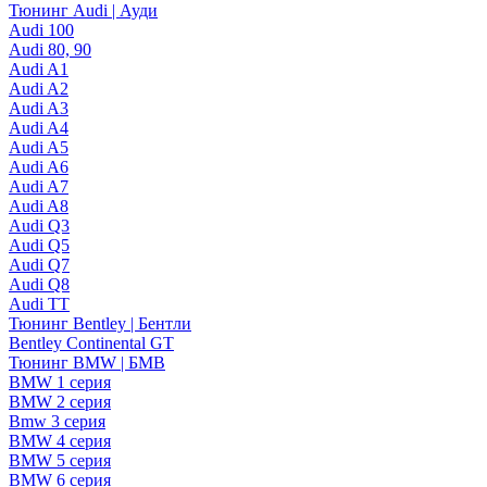
Тюнинг Audi | Ауди
Audi 100
Audi 80, 90
Audi A1
Audi A2
Audi A3
Audi A4
Audi A5
Audi A6
Audi A7
Audi A8
Audi Q3
Audi Q5
Audi Q7
Audi Q8
Audi TT
Тюнинг Bentley | Бентли
Bentley Continental GT
Тюнинг BMW | БМВ
BMW 1 серия
BMW 2 серия
Bmw 3 серия
BMW 4 серия
BMW 5 серия
BMW 6 серия