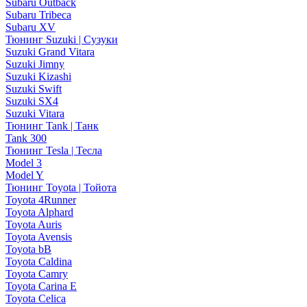
Subaru Outback
Subaru Tribeca
Subaru XV
Тюнинг Suzuki | Сузуки
Suzuki Grand Vitara
Suzuki Jimny
Suzuki Kizashi
Suzuki Swift
Suzuki SX4
Suzuki Vitara
Тюнинг Tank | Танк
Tank 300
Тюнинг Tesla | Тесла
Model 3
Model Y
Тюнинг Toyota | Тойота
Toyota 4Runner
Toyota Alphard
Toyota Auris
Toyota Avensis
Toyota bB
Toyota Caldina
Toyota Camry
Toyota Carina E
Toyota Celica