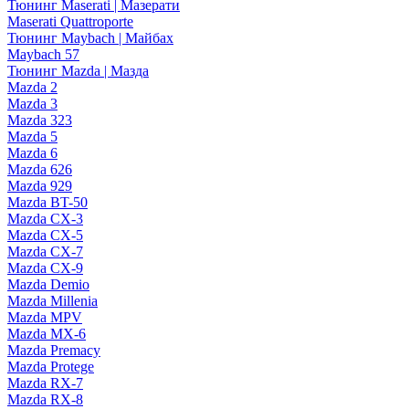
Тюнинг Maserati | Мазерати
Maserati Quattroporte
Тюнинг Maybach | Майбах
Maybach 57
Тюнинг Mazda | Мазда
Mazda 2
Mazda 3
Mazda 323
Mazda 5
Mazda 6
Mazda 626
Mazda 929
Mazda BT-50
Mazda CX-3
Mazda CX-5
Mazda CX-7
Mazda CX-9
Mazda Demio
Mazda Millenia
Mazda MPV
Mazda MX-6
Mazda Premacy
Mazda Protege
Mazda RX-7
Mazda RX-8