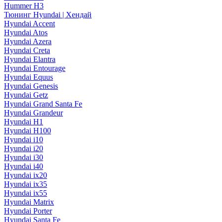
Hummer H3
Тюнинг Hyundai | Хендай
Hyundai Accent
Hyundai Atos
Hyundai Azera
Hyundai Creta
Hyundai Elantra
Hyundai Entourage
Hyundai Equus
Hyundai Genesis
Hyundai Getz
Hyundai Grand Santa Fe
Hyundai Grandeur
Hyundai H1
Hyundai H100
Hyundai i10
Hyundai i20
Hyundai i30
Hyundai i40
Hyundai ix20
Hyundai ix35
Hyundai ix55
Hyundai Matrix
Hyundai Porter
Hyundai Santa Fe