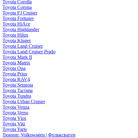
Toyota Corolla
Toyota Corona
Toyota FJ Cruiser
Toyota Fortuner
Toyota HiAce
Toyota Highlander
Toyota Hilux
Toyota Kluger
Toyota Land Cruiser
Toyota Land Cruiser Prado
Toyota Mark II
Toyota Matrix
Toyota Opa
Toyota Prius
Toyota RAV4
Toyota Sequoia
Toyota Tacoma
Toyota Tundra
Toyota Urban Cruiser
Toyota Venza
Toyota Verso
Toyota Vios
Toyota Vitz
Toyota Yaris
Тюнинг Volkswagen | Фольксваген