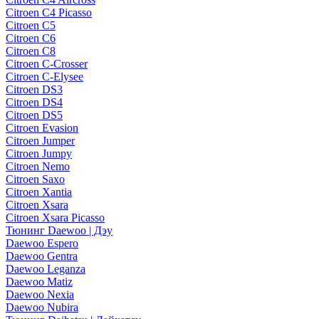
Citroen C4 Picasso
Citroen C5
Citroen C6
Citroen C8
Citroen C-Crosser
Citroen C-Elysee
Citroen DS3
Citroen DS4
Citroen DS5
Citroen Evasion
Citroen Jumper
Citroen Jumpy
Citroen Nemo
Citroen Saxo
Citroen Xantia
Citroen Xsara
Citroen Xsara Picasso
Тюнинг Daewoo | Дэу
Daewoo Espero
Daewoo Gentra
Daewoo Leganza
Daewoo Matiz
Daewoo Nexia
Daewoo Nubira