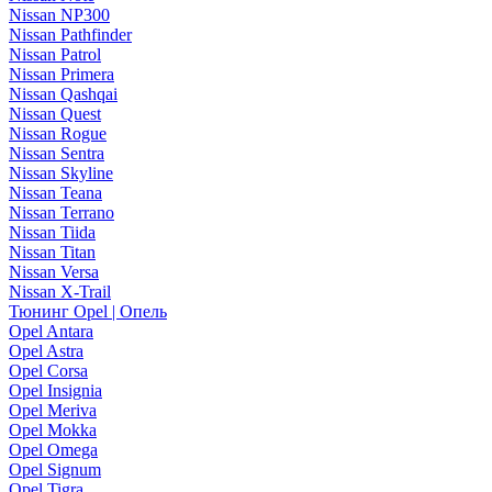
Nissan NP300
Nissan Pathfinder
Nissan Patrol
Nissan Primera
Nissan Qashqai
Nissan Quest
Nissan Rogue
Nissan Sentra
Nissan Skyline
Nissan Teana
Nissan Terrano
Nissan Tiida
Nissan Titan
Nissan Versa
Nissan X-Trail
Тюнинг Opel | Опель
Opel Antara
Opel Astra
Opel Corsa
Opel Insignia
Opel Meriva
Opel Mokka
Opel Omega
Opel Signum
Opel Tigra