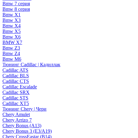
Bmw 7 серия
Bmw 8 серия
Bmw X1
Bmw X3
Bmw X4
Bmw X5
Bmw X6
BMW X7
Bmw Z3
Bmw Z4
Bmw М6
Тюнинг Cadillac | Кадиллак
Cadillac ATS
Cadillac BLS
Cadillac CTS
Cadillac Escalade
Cadillac SRX
Cadillac STS
Cadillac XT5
Тюнинг Chery | Чери
Chery Amulet
Chery Arrizo 7
Chery Bonus (A13)
Chery Bonus 3 (E3/A19)
Chery CrossEastar (B14)