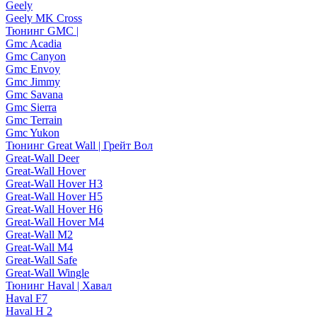
Geely
Geely MK Cross
Тюнинг GMC |
Gmc Acadia
Gmc Canyon
Gmc Envoy
Gmc Jimmy
Gmc Savana
Gmc Sierra
Gmc Terrain
Gmc Yukon
Тюнинг Great Wall | Грейт Вол
Great-Wall Deer
Great-Wall Hover
Great-Wall Hover H3
Great-Wall Hover H5
Great-Wall Hover H6
Great-Wall Hover M4
Great-Wall M2
Great-Wall M4
Great-Wall Safe
Great-Wall Wingle
Тюнинг Haval | Хавал
Haval F7
Haval H 2