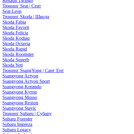
Renault Twingo
Тюнинг Seat | Сеат
Seat Leon
Тюнинг Skoda | Шкода
Skoda Fabia
Skoda Favorit
Skoda Felicia
Skoda Kodiaq
Skoda Octavia
Skoda Rapid
Skoda Roomster
Skoda Superb
Skoda Yeti
Тюнинг SsangYong | Санг Енг
Ssangyong Actyon
Ssangyong Actyon Sport
Ssangyong Korando
Ssangyong Kyron
Ssangyong Musso
Ssangyong Rexton
Ssangyong Stavic
Тюнинг Subaru | Субару
Subaru Forester
Subaru Impreza
Subaru Legacy