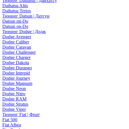
Тюнинг Daihatsu | Дайхатсу
Daihatsu Altis
Daihatsu Terios
Тюнинг Datsun | Датсун
Datsun mi-Do
Datsun on-Do
Тюнинг Dodge | Додж
Dodge Avenger
Dodge Caliber
Dodge Caravan
Dodge Challenger
Dodge Charger
Dodge Dakota
Dodge Durango
Dodge Intrepid
Dodge Journey
Dodge Magnum
Dodge Neon
Dodge Nitro
Dodge RAM
Dodge Stratus
Dodge Viper
Тюнинг Fiat | Фиат
Fiat 500
Fiat Albea