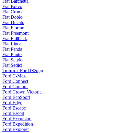
Fiat Barchetta
Fiat Bravo
Fiat Croma
Fiat Doblo
Fiat Ducato
Fiat Fiorino
Fiat Freemont
Fiat Fullback
Fiat Linea
Fiat Panda
Fiat Punto
Fiat Scudo
Fiat Sedici
Тюнинг Ford | Форд
Ford C-Max
Ford Connect
Ford Contour
Ford Crown Victoria
Ford EcoSport
Ford Edge
Ford Escape
Ford Escort
Ford Excursion
Ford Expedition
Ford Explorer