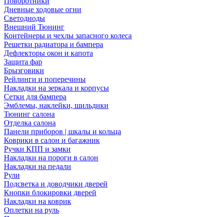
Поворотники
Дневные ходовые огни
Светодиоды
Внешний Тюнинг
Контейнеры и чехлы запасного колеса
Решетки радиатора и бампера
Дефлекторы окон и капота
Защита фар
Брызговики
Рейлинги и поперечины
Накладки на зеркала и корпусы
Сетки для бампера
Эмблемы, наклейки, шильдики
Тюнинг салона
Отделка салона
Панели приборов | шкалы и кольца
Коврики в салон и багажник
Ручки КПП и замки
Накладки на пороги в салон
Накладки на педали
Рули
Подсветка и доводчики дверей
Кнопки блокировки дверей
Накладки на коврик
Оплетки на руль