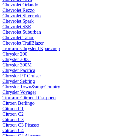
Chevrolet Orlando
Chevrolet Rezzo
Chevrolet Silverado
Chevrolet Spark
Chevrolet SSR
Chevrolet Suburban
Chevrolet Tahoe
Chevrolet TrailBlazer
Тюнинг Chrysler | Крайслер
Chrysler 200
Chrysler 300C
Chrysler 300M
Chrysler Pacifica
Chrysler PT Cruiser
Chrysler Sebring
Chrysler Town&amp;Country
Chrysler Voyager
Тюнинг Citroen | Ситроен
Citroen Berlingo
Citroen C1
Citroen C2
Citroen C3
Citroen C3 Picasso
Citroen C4
Citroen C4 Aircross