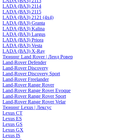
LADA (ВАЗ) 2113
LADA (ВАЗ) 2114
LADA (ВАЗ) 2115
LADA (ВАЗ) 2121 (4x4)
LADA (ВАЗ) Granta
LADA (ВАЗ) Kalina
LADA (ВАЗ) Largus
LADA (ВАЗ) Priora
LADA (ВАЗ) Vesta
LADA (ВАЗ) X-Ray
Тюнинг Land Rover | Ленд Ровер
Land-Rover Defender
Land-Rover Discovery
Land-Rover Discovery Sport
Land-Rover Freelander
Land-Rover Range Rover
Land-Rover Range Rover Evoque
Land-Rover Range Rover Sport
Land-Rover Range Rover Velar
Тюнинг Lexus | Лексус
Lexus CT
Lexus ES
Lexus GS
Lexus GX
Lexus IS