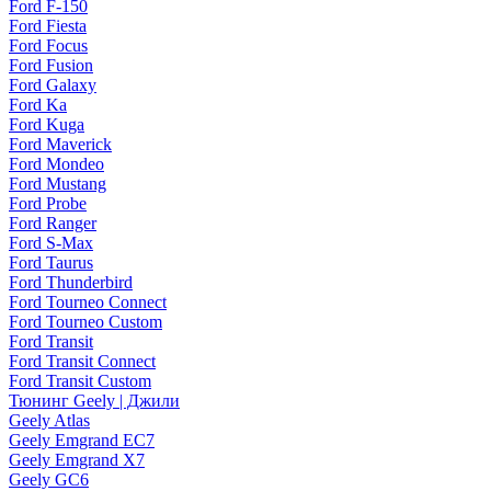
Ford F-150
Ford Fiesta
Ford Focus
Ford Fusion
Ford Galaxy
Ford Ka
Ford Kuga
Ford Maverick
Ford Mondeo
Ford Mustang
Ford Probe
Ford Ranger
Ford S-Max
Ford Taurus
Ford Thunderbird
Ford Tourneo Connect
Ford Tourneo Custom
Ford Transit
Ford Transit Connect
Ford Transit Custom
Тюнинг Geely | Джили
Geely Atlas
Geely Emgrand EC7
Geely Emgrand X7
Geely GC6