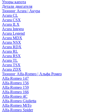
Упоры капота
Детали двигателя
Тюнинг Acura | Акура
Acura CL
Acura CSX
Acura ILX
Acura Integra
Acura Legend
Acura MDX
Acura NSX
Acura RDX
Acura RL
Acura RSX
Acura TL
Acura TSX
Acura ZDX
Тюнинг Alfa-Romeo | Альфа Ромео
Alfa-Romeo 147
Alfa-Romeo 156
Alfa-Romeo 159
Alfa-Romeo 166
Alfa-Romeo 4C
Alfa-Romeo Giulietta
Alfa-Romeo MiTo
Alfa-Romeo Spider