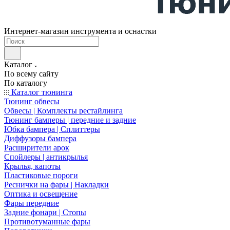
Интернет-магазин инструмента и оснастки
Каталог
По всему сайту
По каталогу
Каталог тюнинга
Тюнинг обвесы
Обвесы | Комплекты рестайлинга
Тюнинг бамперы | передние и задние
Юбка бампера | Сплиттеры
Диффузоры бампера
Расширители арок
Спойлеры | антикрылья
Крылья, капоты
Пластиковые пороги
Реснички на фары | Накладки
Оптика и освещение
Фары передние
Задние фонари | Стопы
Противотуманные фары