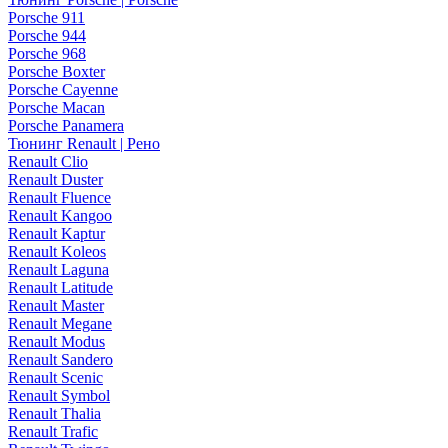
Porsche 911
Porsche 944
Porsche 968
Porsche Boxter
Porsche Cayenne
Porsche Macan
Porsche Panamera
Тюнинг Renault | Рено
Renault Clio
Renault Duster
Renault Fluence
Renault Kangoo
Renault Kaptur
Renault Koleos
Renault Laguna
Renault Latitude
Renault Master
Renault Megane
Renault Modus
Renault Sandero
Renault Scenic
Renault Symbol
Renault Thalia
Renault Trafic