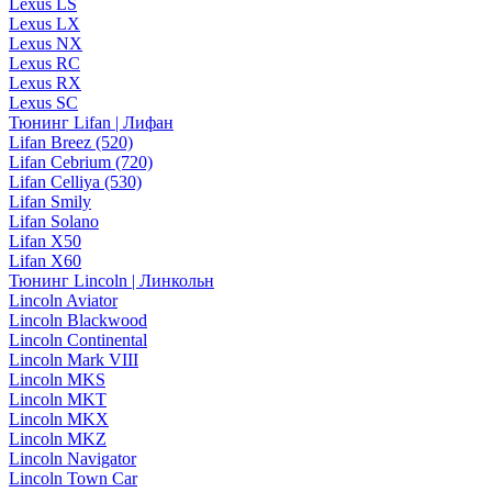
Lexus LS
Lexus LX
Lexus NX
Lexus RC
Lexus RX
Lexus SC
Тюнинг Lifan | Лифан
Lifan Breez (520)
Lifan Cebrium (720)
Lifan Celliya (530)
Lifan Smily
Lifan Solano
Lifan X50
Lifan X60
Тюнинг Lincoln | Линкольн
Lincoln Aviator
Lincoln Blackwood
Lincoln Continental
Lincoln Mark VIII
Lincoln MKS
Lincoln MKT
Lincoln MKX
Lincoln MKZ
Lincoln Navigator
Lincoln Town Car