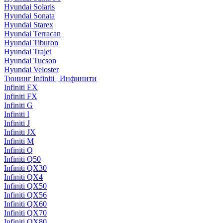
Hyundai Solaris
Hyundai Sonata
Hyundai Starex
Hyundai Terracan
Hyundai Tiburon
Hyundai Trajet
Hyundai Tucson
Hyundai Veloster
Тюнинг Infiniti | Инфинити
Infiniti EX
Infiniti FX
Infiniti G
Infiniti I
Infiniti J
Infiniti JX
Infiniti M
Infiniti Q
Infiniti Q50
Infiniti QX30
Infiniti QX4
Infiniti QX50
Infiniti QX56
Infiniti QX60
Infiniti QX70
Infiniti QX80