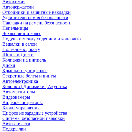
Автохимия
Автодержатели
Отбойники и защитные накладки
Удлинители ремня безопасности
Накладки на ремень безопасности
Пепельницы
Чехлы шин и колес
Подушки между сидением и консолью
Вешалки в салон
Полезное в дорогу
Шины и Диски
Колпачки на ниппель
Диски
Крышки ступиц колес
Секретные болты и винты
Автоэлектроника
Колонки | Динамики | Акустика
Автомагнитолы
Видеокамеры
Видеорегистраторы
Блоки управления
Цифровые зарядные устройства
Системы безопасной парковки
Автозапчасти
Подкрылки