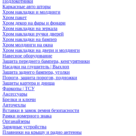
Подлокотники
Каркасные авто шторы
Хром накладки и молдинги
Хром пакет
Хром декор на фары и фонари
Хром накладки на зеркала
Хром накладки ручки дверей
Хром накладки на бампер
Хром молдинги на окна
Хром накладки на двери и молдинги
Навесное оборудование
Защита переднего бампера, кенгурятники
Насадки на глушитель | Выхлоп
Защита заднего бампера, уголки
Пороги, защита порогов, подножки
Защиты картера и днища
Фаркопы | ТСУ
Аксессуары
Брелки и ключи
Авточехлы
Вставки в замок ремня безопасности
Рамки номерного знака
Органайзеры
Зарядные устройства
Плавники на крышу и радио антенны