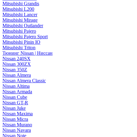
Mitsubishi Grandis
Mitsubishi L200
Mitsubishi Lancer
Mitsubishi Mirage
Mitsubishi Outlander
Mitsubishi Pajero
Mitsubishi Pajero Sport
Mitsubishi Pinin IO
Mitsubishi Triton
Тюнинг Nissan | Ниссан
Nissan 240SX
Nissan 300ZX
Nissan 350Z
Nissan Almera
Nissan Almera Classic
Nissan Altima
Nissan Armada
Nissan Cube
Nissan GT-R
Nissan Juke
Nissan Maxima
Nissan Micra
Nissan Murano
Nissan Navara
Nissan Note