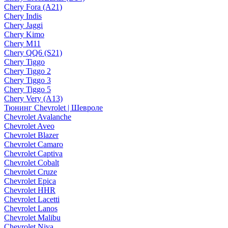
Chery Fora (A21)
Chery Indis
Chery Jaggi
Chery Kimo
Chery M11
Chery QQ6 (S21)
Chery Tiggo
Chery Tiggo 2
Chery Tiggo 3
Chery Tiggo 5
Chery Very (A13)
Тюнинг Chevrolet | Шевроле
Chevrolet Avalanche
Chevrolet Aveo
Chevrolet Blazer
Chevrolet Camaro
Chevrolet Captiva
Chevrolet Cobalt
Chevrolet Cruze
Chevrolet Epica
Chevrolet HHR
Chevrolet Lacetti
Chevrolet Lanos
Chevrolet Malibu
Chevrolet Niva