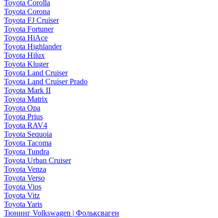
Toyota Corolla
Toyota Corona
Toyota FJ Cruiser
Toyota Fortuner
Toyota HiAce
Toyota Highlander
Toyota Hilux
Toyota Kluger
Toyota Land Cruiser
Toyota Land Cruiser Prado
Toyota Mark II
Toyota Matrix
Toyota Opa
Toyota Prius
Toyota RAV4
Toyota Sequoia
Toyota Tacoma
Toyota Tundra
Toyota Urban Cruiser
Toyota Venza
Toyota Verso
Toyota Vios
Toyota Vitz
Toyota Yaris
Тюнинг Volkswagen | Фольксваген