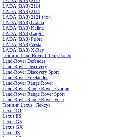
LADA (ВАЗ) 2113
LADA (ВАЗ) 2114
LADA (ВАЗ) 2115
LADA (ВАЗ) 2121 (4x4)
LADA (ВАЗ) Granta
LADA (ВАЗ) Kalina
LADA (ВАЗ) Largus
LADA (ВАЗ) Priora
LADA (ВАЗ) Vesta
LADA (ВАЗ) X-Ray
Тюнинг Land Rover | Ленд Ровер
Land-Rover Defender
Land-Rover Discovery
Land-Rover Discovery Sport
Land-Rover Freelander
Land-Rover Range Rover
Land-Rover Range Rover Evoque
Land-Rover Range Rover Sport
Land-Rover Range Rover Velar
Тюнинг Lexus | Лексус
Lexus CT
Lexus ES
Lexus GS
Lexus GX
Lexus IS