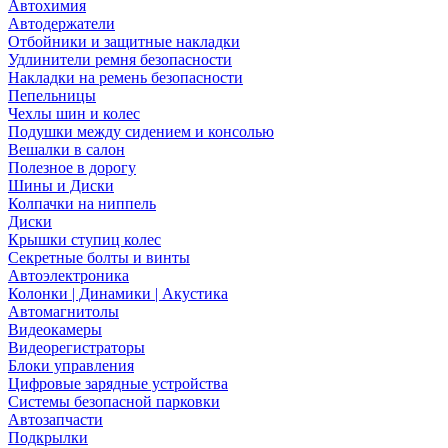
Автохимия
Автодержатели
Отбойники и защитные накладки
Удлинители ремня безопасности
Накладки на ремень безопасности
Пепельницы
Чехлы шин и колес
Подушки между сидением и консолью
Вешалки в салон
Полезное в дорогу
Шины и Диски
Колпачки на ниппель
Диски
Крышки ступиц колес
Секретные болты и винты
Автоэлектроника
Колонки | Динамики | Акустика
Автомагнитолы
Видеокамеры
Видеорегистраторы
Блоки управления
Цифровые зарядные устройства
Системы безопасной парковки
Автозапчасти
Подкрылки