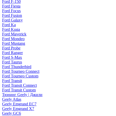
Ford F-150
Ford Fiesta
Ford Focus
Ford Fusion
Ford Galaxy
Ford Ka
Ford Kuga
Ford Maverick
Ford Mondeo
Ford Mustang
Ford Probe
Ford Ranger
Ford S-Max
Ford Taurus
Ford Thunderbird
Ford Tourneo Connect
Ford Tourneo Custom
Ford Transit
Ford Transit Connect
Ford Transit Custom
Тюнинг Geely | Джили
Geely Atlas
Geely Emgrand EC7
Geely Emgrand X7
Geely GC6