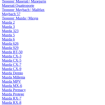
Тюнинг Maserati | Мазерати
Maserati Quattroporte
Тюнинг Maybach | Майбах
Maybach 57
Тюнинг Mazda | Мазда
Mazda 2
Mazda 3
Mazda 323
Mazda 5
Mazda 6
Mazda 626
Mazda 929
Mazda BT-50
Mazda CX-3
Mazda CX-5
Mazda CX-7
Mazda CX-9
Mazda Demio
Mazda Millenia
Mazda MPV
Mazda MX-6
Mazda Premacy
Mazda Protege
Mazda RX-7
Mazda RX-8