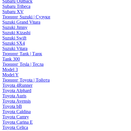
Subaru Outback
Subaru Tribeca
Subaru XV
Тюнинг Suzuki | Сузуки
Suzuki Grand Vitara
Suzuki Jimny
Suzuki Kizashi
Suzuki Swift
Suzuki SX4
Suzuki Vitara
Тюнинг Tank | Танк
Tank 300
Тюнинг Tesla | Тесла
Model 3
Model Y
Тюнинг Toyota | Тойота
Toyota 4Runner
Toyota Alphard
Toyota Auris
Toyota Avensis
Toyota bB
Toyota Caldina
Toyota Camry
Toyota Carina E
Toyota Celica