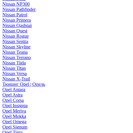
Nissan NP300
Nissan Pathfinder
Nissan Patrol
Nissan Primera
Nissan Qashqai
Nissan Quest
Nissan Rogue
Nissan Sentra
Nissan Skyline
Nissan Teana
Nissan Terrano
Nissan Tiida
Nissan Titan
Nissan Versa
Nissan X-Trail
Тюнинг Opel | Опель
Opel Antara
Opel Astra
Opel Corsa
Opel Insignia
Opel Meriva
Opel Mokka
Opel Omega
Opel Signum
Opel Tigra