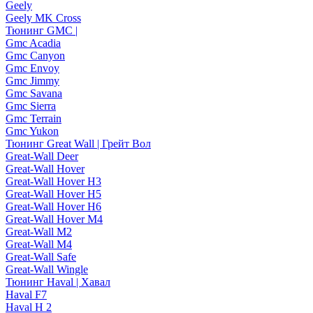
Geely
Geely MK Cross
Тюнинг GMC |
Gmc Acadia
Gmc Canyon
Gmc Envoy
Gmc Jimmy
Gmc Savana
Gmc Sierra
Gmc Terrain
Gmc Yukon
Тюнинг Great Wall | Грейт Вол
Great-Wall Deer
Great-Wall Hover
Great-Wall Hover H3
Great-Wall Hover H5
Great-Wall Hover H6
Great-Wall Hover M4
Great-Wall M2
Great-Wall M4
Great-Wall Safe
Great-Wall Wingle
Тюнинг Haval | Хавал
Haval F7
Haval H 2