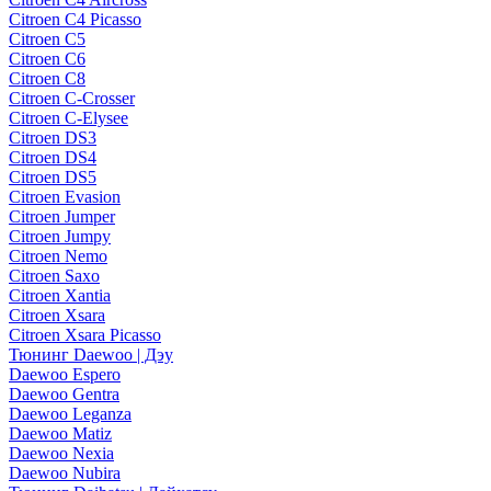
Citroen C4 Picasso
Citroen C5
Citroen C6
Citroen C8
Citroen C-Crosser
Citroen C-Elysee
Citroen DS3
Citroen DS4
Citroen DS5
Citroen Evasion
Citroen Jumper
Citroen Jumpy
Citroen Nemo
Citroen Saxo
Citroen Xantia
Citroen Xsara
Citroen Xsara Picasso
Тюнинг Daewoo | Дэу
Daewoo Espero
Daewoo Gentra
Daewoo Leganza
Daewoo Matiz
Daewoo Nexia
Daewoo Nubira