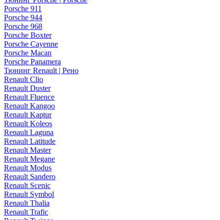
Porsche 911
Porsche 944
Porsche 968
Porsche Boxter
Porsche Cayenne
Porsche Macan
Porsche Panamera
Тюнинг Renault | Рено
Renault Clio
Renault Duster
Renault Fluence
Renault Kangoo
Renault Kaptur
Renault Koleos
Renault Laguna
Renault Latitude
Renault Master
Renault Megane
Renault Modus
Renault Sandero
Renault Scenic
Renault Symbol
Renault Thalia
Renault Trafic