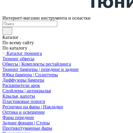
Интернет-магазин инструмента и оснастки
Каталог
По всему сайту
По каталогу
Каталог тюнинга
Тюнинг обвесы
Обвесы | Комплекты рестайлинга
Тюнинг бамперы | передние и задние
Юбка бампера | Сплиттеры
Диффузоры бампера
Расширители арок
Спойлеры | антикрылья
Крылья, капоты
Пластиковые пороги
Реснички на фары | Накладки
Оптика и освещение
Фары передние
Задние фонари | Стопы
Противотуманные фары