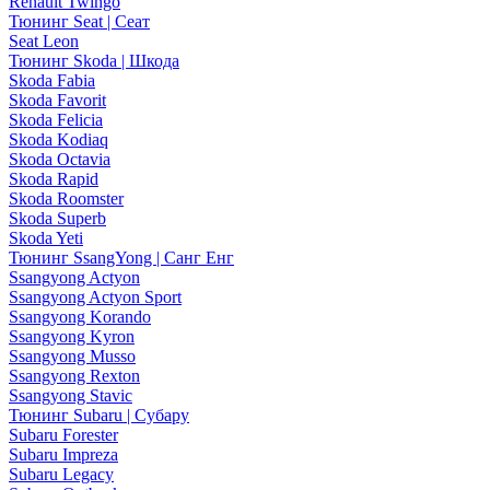
Renault Twingo
Тюнинг Seat | Сеат
Seat Leon
Тюнинг Skoda | Шкода
Skoda Fabia
Skoda Favorit
Skoda Felicia
Skoda Kodiaq
Skoda Octavia
Skoda Rapid
Skoda Roomster
Skoda Superb
Skoda Yeti
Тюнинг SsangYong | Санг Енг
Ssangyong Actyon
Ssangyong Actyon Sport
Ssangyong Korando
Ssangyong Kyron
Ssangyong Musso
Ssangyong Rexton
Ssangyong Stavic
Тюнинг Subaru | Субару
Subaru Forester
Subaru Impreza
Subaru Legacy