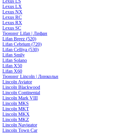
Lexus LS
Lexus LX
Lexus NX
Lexus RC
Lexus RX
Lexus SC
Тюнинг Lifan | Лифан
Lifan Breez (520)
Lifan Cebrium (720)
Lifan Celliya (530)
Lifan Smily
Lifan Solano
Lifan X50
Lifan X60
Тюнинг Lincoln | Линкольн
Lincoln Aviator
Lincoln Blackwood
Lincoln Continental
Lincoln Mark VIII
Lincoln MKS
Lincoln MKT
Lincoln MKX
Lincoln MKZ
Lincoln Navigator
Lincoln Town Car