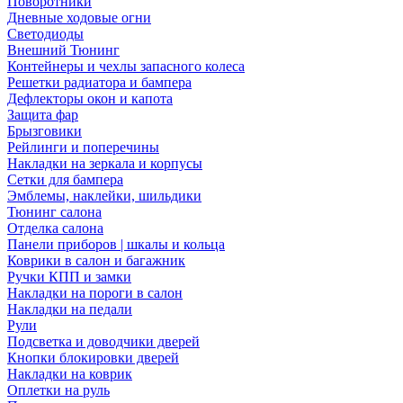
Поворотники
Дневные ходовые огни
Светодиоды
Внешний Тюнинг
Контейнеры и чехлы запасного колеса
Решетки радиатора и бампера
Дефлекторы окон и капота
Защита фар
Брызговики
Рейлинги и поперечины
Накладки на зеркала и корпусы
Сетки для бампера
Эмблемы, наклейки, шильдики
Тюнинг салона
Отделка салона
Панели приборов | шкалы и кольца
Коврики в салон и багажник
Ручки КПП и замки
Накладки на пороги в салон
Накладки на педали
Рули
Подсветка и доводчики дверей
Кнопки блокировки дверей
Накладки на коврик
Оплетки на руль