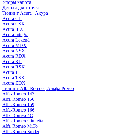
Упоры капота
Детали двигателя
Тюнинг Acura | Акура
Acura CL
Acura CSX
Acura ILX
Acura Integra
Acura Legend
Acura MDX
Acura NSX
Acura RDX
Acura RL
Acura RSX
Acura TL
Acura TSX
Acura ZDX
Тюнинг Alfa-Romeo | Альфа Ромео
Alfa-Romeo 147
Alfa-Romeo 156
Alfa-Romeo 159
Alfa-Romeo 166
Alfa-Romeo 4C
Alfa-Romeo Giulietta
Alfa-Romeo MiTo
Alfa-Romeo Spider