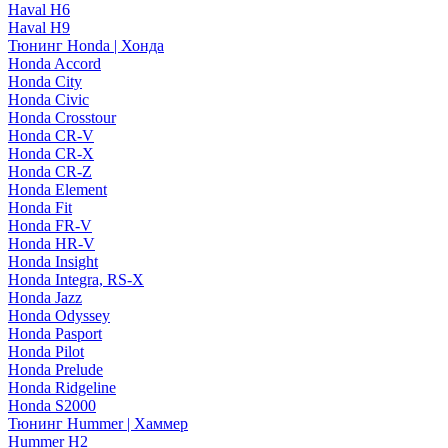
Haval H6
Haval H9
Тюнинг Honda | Хонда
Honda Accord
Honda City
Honda Civic
Honda Crosstour
Honda CR-V
Honda CR-X
Honda CR-Z
Honda Element
Honda Fit
Honda FR-V
Honda HR-V
Honda Insight
Honda Integra, RS-X
Honda Jazz
Honda Odyssey
Honda Pasport
Honda Pilot
Honda Prelude
Honda Ridgeline
Honda S2000
Тюнинг Hummer | Хаммер
Hummer H2