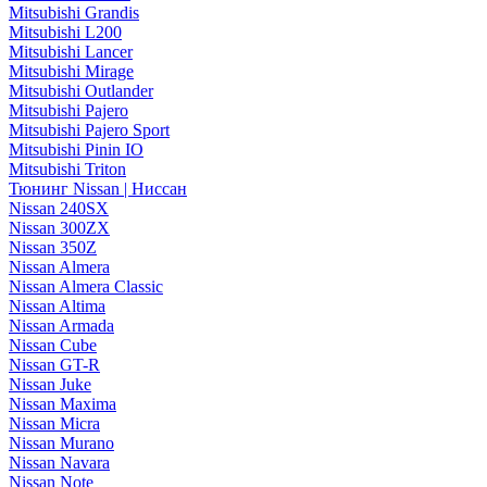
Mitsubishi Grandis
Mitsubishi L200
Mitsubishi Lancer
Mitsubishi Mirage
Mitsubishi Outlander
Mitsubishi Pajero
Mitsubishi Pajero Sport
Mitsubishi Pinin IO
Mitsubishi Triton
Тюнинг Nissan | Ниссан
Nissan 240SX
Nissan 300ZX
Nissan 350Z
Nissan Almera
Nissan Almera Classic
Nissan Altima
Nissan Armada
Nissan Cube
Nissan GT-R
Nissan Juke
Nissan Maxima
Nissan Micra
Nissan Murano
Nissan Navara
Nissan Note