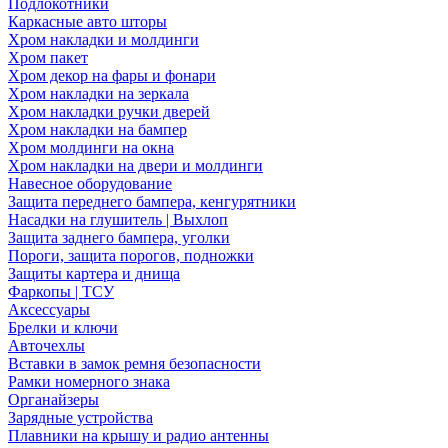
Подлокотники
Каркасные авто шторы
Хром накладки и молдинги
Хром пакет
Хром декор на фары и фонари
Хром накладки на зеркала
Хром накладки ручки дверей
Хром накладки на бампер
Хром молдинги на окна
Хром накладки на двери и молдинги
Навесное оборудование
Защита переднего бампера, кенгурятники
Насадки на глушитель | Выхлоп
Защита заднего бампера, уголки
Пороги, защита порогов, подножки
Защиты картера и днища
Фаркопы | ТСУ
Аксессуары
Брелки и ключи
Авточехлы
Вставки в замок ремня безопасности
Рамки номерного знака
Органайзеры
Зарядные устройства
Плавники на крышу и радио антенны