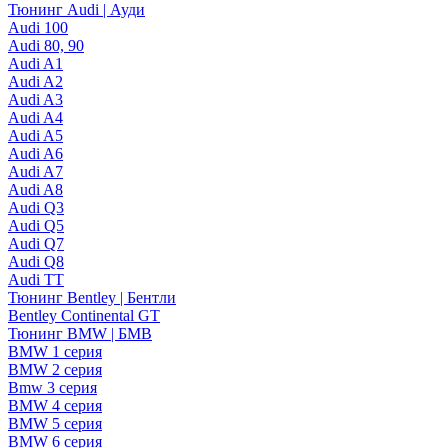
Тюнинг Audi | Ауди
Audi 100
Audi 80, 90
Audi A1
Audi A2
Audi A3
Audi A4
Audi A5
Audi A6
Audi A7
Audi A8
Audi Q3
Audi Q5
Audi Q7
Audi Q8
Audi TT
Тюнинг Bentley | Бентли
Bentley Continental GT
Тюнинг BMW | БМВ
BMW 1 серия
BMW 2 серия
Bmw 3 серия
BMW 4 серия
BMW 5 серия
BMW 6 серия