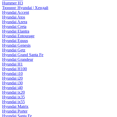
Hummer H3
Тюнинг Hyundai | Хендай
Hyundai Accent
Hyundai Atos
Hyundai Azera
Hyundai Creta
Hyundai Elantra
Hyundai Entourage
Hyundai Equus
Hyundai Genesis
Hyundai Getz
Hyundai Grand Santa Fe
Hyundai Grandeur
Hyundai H1
Hyundai H100
Hyundai i10
Hyundai i20
Hyundai i30
Hyundai i40
Hyundai ix20
Hyundai ix35
Hyundai ix55
Hyundai Matrix
Hyundai Porter
Hyundai Santa Fe