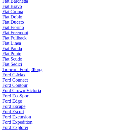
Fiat Barchetta
Fiat Bravo
Fiat Croma
Fiat Doblo
Fiat Ducato
Fiat Fiorino
Fiat Freemont
Fiat Fullback
Fiat Linea
Fiat Panda
Fiat Punto
Fiat Scudo
Fiat Sedici
Тюнинг Ford | Форд
Ford C-Max
Ford Connect
Ford Contour
Ford Crown Victoria
Ford EcoSport
Ford Edge
Ford Escape
Ford Escort
Ford Excursion
Ford Expedition
Ford Explorer