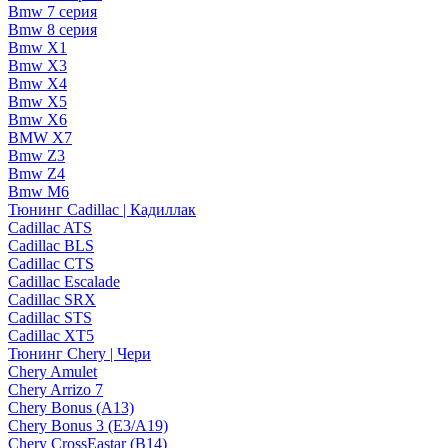
Bmw 7 серия
Bmw 8 серия
Bmw X1
Bmw X3
Bmw X4
Bmw X5
Bmw X6
BMW X7
Bmw Z3
Bmw Z4
Bmw М6
Тюнинг Cadillac | Кадиллак
Cadillac ATS
Cadillac BLS
Cadillac CTS
Cadillac Escalade
Cadillac SRX
Cadillac STS
Cadillac XT5
Тюнинг Chery | Чери
Chery Amulet
Chery Arrizo 7
Chery Bonus (A13)
Chery Bonus 3 (E3/A19)
Chery CrossEastar (B14)