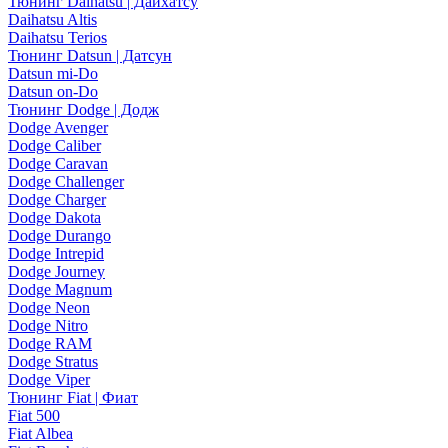
Тюнинг Daihatsu | Дайхатсу
Daihatsu Altis
Daihatsu Terios
Тюнинг Datsun | Датсун
Datsun mi-Do
Datsun on-Do
Тюнинг Dodge | Додж
Dodge Avenger
Dodge Caliber
Dodge Caravan
Dodge Challenger
Dodge Charger
Dodge Dakota
Dodge Durango
Dodge Intrepid
Dodge Journey
Dodge Magnum
Dodge Neon
Dodge Nitro
Dodge RAM
Dodge Stratus
Dodge Viper
Тюнинг Fiat | Фиат
Fiat 500
Fiat Albea