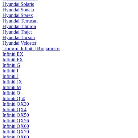
Hyundai Solaris
Hyundai Sonata
Hyundai Starex
Hyundai Terracan
Hyundai Tiburon
Hyundai Trajet
Hyundai Tucson
Hyundai Veloster
Тюнинг Infiniti | Инфинити
Infiniti EX
Infiniti FX
Infiniti G
Infiniti I
Infiniti J
Infiniti JX
Infiniti M
Infiniti Q
Infiniti Q50
Infiniti QX30
Infiniti QX4
Infiniti QX50
Infiniti QX56
Infiniti QX60
Infiniti QX70
Infiniti QX80