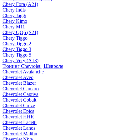
Chery Fora (A21)
Chery Indis
Chery Jaggi
Chery Kimo
Chery M11
Chery QQ6 (S21)
Chery Tiggo
Chery Tiggo 2
Chery Tiggo 3
Chery Tiggo 5
Chery Very (A13)
Тюнинг Chevrolet | Шевроле
Chevrolet Avalanche
Chevrolet Aveo
Chevrolet Blazer
Chevrolet Camaro
Chevrolet Captiva
Chevrolet Cobalt
Chevrolet Cruze
Chevrolet Epica
Chevrolet HHR
Chevrolet Lacetti
Chevrolet Lanos
Chevrolet Malibu
Chevrolet Niva