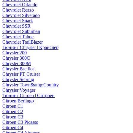
Chevrolet Orlando
Chevrolet Rezzo
Chevrolet Silverado
Chevrolet Spark
Chevrolet SSR
Chevrolet Suburban
Chevrolet Tahoe
Chevrolet TrailBlazer
Тюнинг Chrysler | Крайслер
Chrysler 200
Chrysler 300C
Chrysler 300M
Chrysler Pacifica
Chrysler PT Cruiser
Chrysler Sebring
Chrysler Town&amp;Country
Chrysler Voyager
Тюнинг Citroen | Ситроен
Citroen Berlingo
Citroen C1
Citroen C2
Citroen C3
Citroen C3 Picasso
Citroen C4
Citroen C4 Aircross