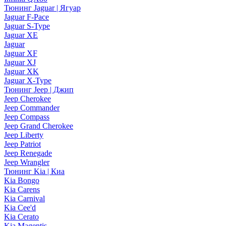
Тюнинг Jaguar | Ягуар
Jaguar F-Pace
Jaguar S-Type
Jaguar XE
Jaguar
Jaguar XF
Jaguar XJ
Jaguar XK
Jaguar X-Type
Тюнинг Jeep | Джип
Jeep Cherokee
Jeep Commander
Jeep Compass
Jeep Grand Cherokee
Jeep Liberty
Jeep Patriot
Jeep Renegade
Jeep Wrangler
Тюнинг Kia | Киа
Kia Bongo
Kia Carens
Kia Carnival
Kia Cee'd
Kia Cerato
Kia Magentis