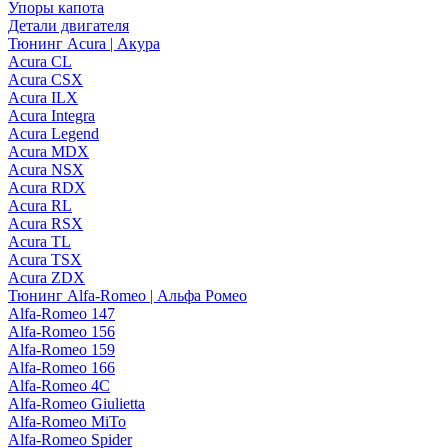
Упоры капота
Детали двигателя
Тюнинг Acura | Акура
Acura CL
Acura CSX
Acura ILX
Acura Integra
Acura Legend
Acura MDX
Acura NSX
Acura RDX
Acura RL
Acura RSX
Acura TL
Acura TSX
Acura ZDX
Тюнинг Alfa-Romeo | Альфа Ромео
Alfa-Romeo 147
Alfa-Romeo 156
Alfa-Romeo 159
Alfa-Romeo 166
Alfa-Romeo 4C
Alfa-Romeo Giulietta
Alfa-Romeo MiTo
Alfa-Romeo Spider