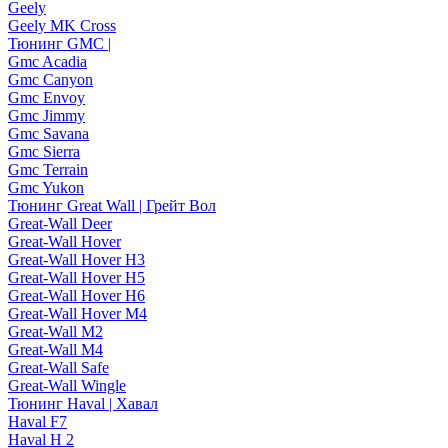
Geely
Geely MK Cross
Тюнинг GMC |
Gmc Acadia
Gmc Canyon
Gmc Envoy
Gmc Jimmy
Gmc Savana
Gmc Sierra
Gmc Terrain
Gmc Yukon
Тюнинг Great Wall | Грейт Вол
Great-Wall Deer
Great-Wall Hover
Great-Wall Hover H3
Great-Wall Hover H5
Great-Wall Hover H6
Great-Wall Hover M4
Great-Wall M2
Great-Wall M4
Great-Wall Safe
Great-Wall Wingle
Тюнинг Haval | Хавал
Haval F7
Haval H 2