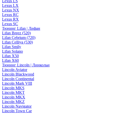
Lexus LS
Lexus LX
Lexus NX
Lexus RC
Lexus RX
Lexus SC
Тюнинг Lifan | Лифан
Lifan Breez (520)
Lifan Cebrium (720)
Lifan Celliya (530)
Lifan Smily
Lifan Solano
Lifan X50
Lifan X60
Тюнинг Lincoln | Линкольн
Lincoln Aviator
Lincoln Blackwood
Lincoln Continental
Lincoln Mark VIII
Lincoln MKS
Lincoln MKT
Lincoln MKX
Lincoln MKZ
Lincoln Navigator
Lincoln Town Car