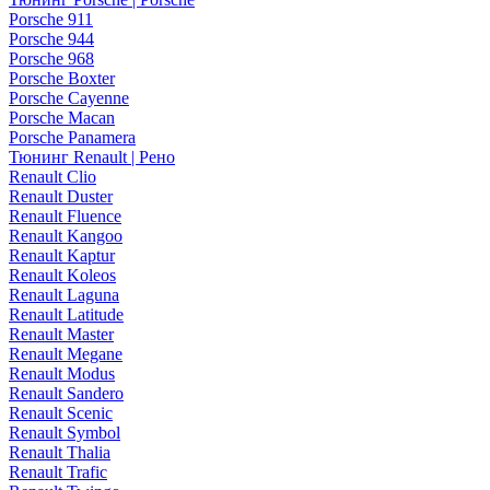
Porsche 911
Porsche 944
Porsche 968
Porsche Boxter
Porsche Cayenne
Porsche Macan
Porsche Panamera
Тюнинг Renault | Рено
Renault Clio
Renault Duster
Renault Fluence
Renault Kangoo
Renault Kaptur
Renault Koleos
Renault Laguna
Renault Latitude
Renault Master
Renault Megane
Renault Modus
Renault Sandero
Renault Scenic
Renault Symbol
Renault Thalia
Renault Trafic