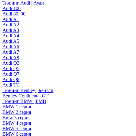
Тюнинг Audi | Ауди
Audi 100
Audi 80, 90
Audi A1
Audi A2
Audi A3
Audi A4
Audi A5
Audi A6
Audi A7
Audi A8
Audi Q3
Audi Q5
Audi Q7
Audi Q8
Audi TT
Тюнинг Bentley | Бентли
Bentley Continental GT
Тюнинг BMW | БМВ
BMW 1 серия
BMW 2 серия
Bmw 3 серия
BMW 4 серия
BMW 5 серия
BMW 6 серия