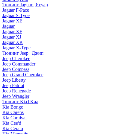
Тюнинг Jaguar | Ягуар
Jaguar F-Pace
Jaguar S-Type
Jaguar XE
Jaguar
Jaguar XF
Jaguar XJ
Jaguar XK
Jaguar X-Type
Тюнинг Jeep | Джип
Jeep Cherokee
Jeep Commander
Jeep Compass
Jeep Grand Cherokee
Jeep Liberty
Jeep Patriot
Jeep Renegade
Jeep Wrangler
Тюнинг Kia | Киа
Kia Bongo
Kia Carens
Kia Carnival
Kia Cee'd
Kia Cerato
Kia Magentis