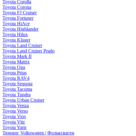
Toyota Corolla
Toyota Corona
Toyota FJ Cruiser
Toyota Fortuner
Toyota HiAce
Toyota Highlander
Toyota Hilux
Toyota Kluger
Toyota Land Cruiser
Toyota Land Cruiser Prado
Toyota Mark II
Toyota Matrix
Toyota Opa
Toyota Prius
Toyota RAV4
Toyota Sequoia
Toyota Tacoma
Toyota Tundra
Toyota Urban Cruiser
Toyota Venza
Toyota Verso
Toyota Vios
Toyota Vitz
Toyota Yaris
Тюнинг Volkswagen | Фольксваген