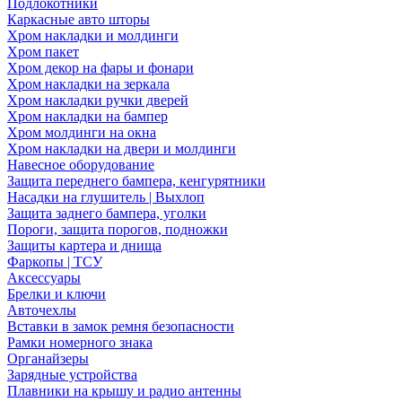
Подлокотники
Каркасные авто шторы
Хром накладки и молдинги
Хром пакет
Хром декор на фары и фонари
Хром накладки на зеркала
Хром накладки ручки дверей
Хром накладки на бампер
Хром молдинги на окна
Хром накладки на двери и молдинги
Навесное оборудование
Защита переднего бампера, кенгурятники
Насадки на глушитель | Выхлоп
Защита заднего бампера, уголки
Пороги, защита порогов, подножки
Защиты картера и днища
Фаркопы | ТСУ
Аксессуары
Брелки и ключи
Авточехлы
Вставки в замок ремня безопасности
Рамки номерного знака
Органайзеры
Зарядные устройства
Плавники на крышу и радио антенны