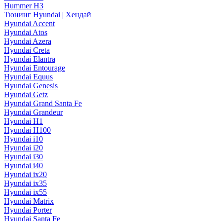
Hummer H3
Тюнинг Hyundai | Хендай
Hyundai Accent
Hyundai Atos
Hyundai Azera
Hyundai Creta
Hyundai Elantra
Hyundai Entourage
Hyundai Equus
Hyundai Genesis
Hyundai Getz
Hyundai Grand Santa Fe
Hyundai Grandeur
Hyundai H1
Hyundai H100
Hyundai i10
Hyundai i20
Hyundai i30
Hyundai i40
Hyundai ix20
Hyundai ix35
Hyundai ix55
Hyundai Matrix
Hyundai Porter
Hyundai Santa Fe