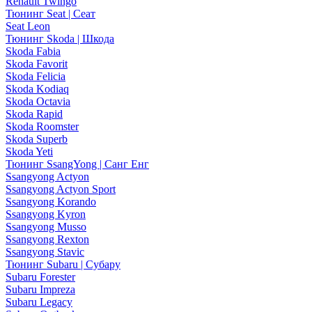
Renault Twingo
Тюнинг Seat | Сеат
Seat Leon
Тюнинг Skoda | Шкода
Skoda Fabia
Skoda Favorit
Skoda Felicia
Skoda Kodiaq
Skoda Octavia
Skoda Rapid
Skoda Roomster
Skoda Superb
Skoda Yeti
Тюнинг SsangYong | Санг Енг
Ssangyong Actyon
Ssangyong Actyon Sport
Ssangyong Korando
Ssangyong Kyron
Ssangyong Musso
Ssangyong Rexton
Ssangyong Stavic
Тюнинг Subaru | Субару
Subaru Forester
Subaru Impreza
Subaru Legacy