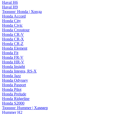
Haval H6
Haval H9
Тюнинг Honda | Хонда
Honda Accord
Honda City
Honda Civic
Honda Crosstour
Honda CR-V
Honda CR-X
Honda CR-Z
Honda Element
Honda Fit
Honda FR-V
Honda HR-V
Honda Insight
Honda Integra, RS-X
Honda Jazz
Honda Odyssey
Honda Pasport
Honda Pilot
Honda Prelude
Honda Ridgeline
Honda S2000
Тюнинг Hummer | Хаммер
Hummer H2