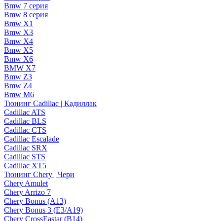
Bmw 7 серия
Bmw 8 серия
Bmw X1
Bmw X3
Bmw X4
Bmw X5
Bmw X6
BMW X7
Bmw Z3
Bmw Z4
Bmw М6
Тюнинг Cadillac | Кадиллак
Cadillac ATS
Cadillac BLS
Cadillac CTS
Cadillac Escalade
Cadillac SRX
Cadillac STS
Cadillac XT5
Тюнинг Chery | Чери
Chery Amulet
Chery Arrizo 7
Chery Bonus (A13)
Chery Bonus 3 (E3/A19)
Chery CrossEastar (B14)