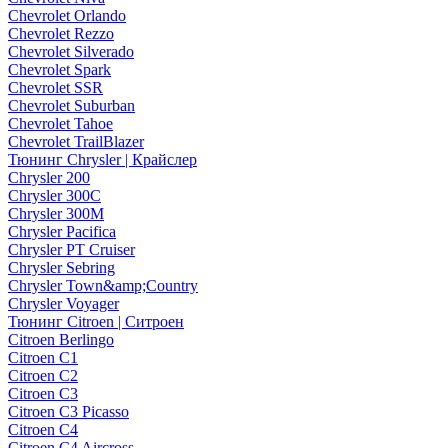
Chevrolet Orlando
Chevrolet Rezzo
Chevrolet Silverado
Chevrolet Spark
Chevrolet SSR
Chevrolet Suburban
Chevrolet Tahoe
Chevrolet TrailBlazer
Тюнинг Chrysler | Крайслер
Chrysler 200
Chrysler 300C
Chrysler 300M
Chrysler Pacifica
Chrysler PT Cruiser
Chrysler Sebring
Chrysler Town&amp;Country
Chrysler Voyager
Тюнинг Citroen | Ситроен
Citroen Berlingo
Citroen C1
Citroen C2
Citroen C3
Citroen C3 Picasso
Citroen C4
Citroen C4 Aircross