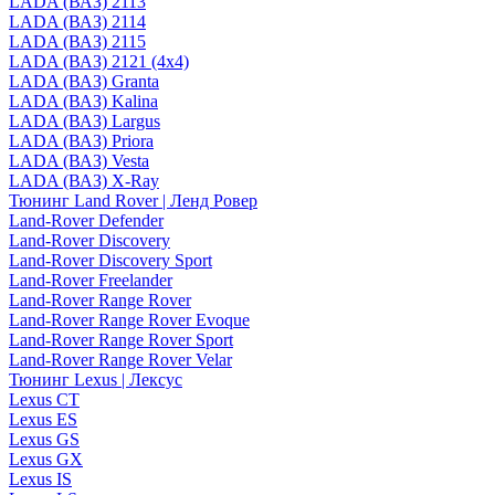
LADA (ВАЗ) 2113
LADA (ВАЗ) 2114
LADA (ВАЗ) 2115
LADA (ВАЗ) 2121 (4x4)
LADA (ВАЗ) Granta
LADA (ВАЗ) Kalina
LADA (ВАЗ) Largus
LADA (ВАЗ) Priora
LADA (ВАЗ) Vesta
LADA (ВАЗ) X-Ray
Тюнинг Land Rover | Ленд Ровер
Land-Rover Defender
Land-Rover Discovery
Land-Rover Discovery Sport
Land-Rover Freelander
Land-Rover Range Rover
Land-Rover Range Rover Evoque
Land-Rover Range Rover Sport
Land-Rover Range Rover Velar
Тюнинг Lexus | Лексус
Lexus CT
Lexus ES
Lexus GS
Lexus GX
Lexus IS