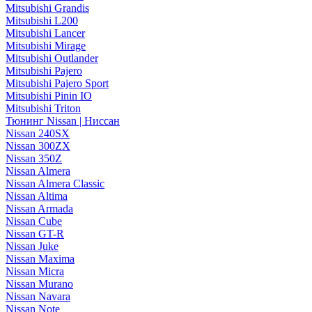
Mitsubishi Grandis
Mitsubishi L200
Mitsubishi Lancer
Mitsubishi Mirage
Mitsubishi Outlander
Mitsubishi Pajero
Mitsubishi Pajero Sport
Mitsubishi Pinin IO
Mitsubishi Triton
Тюнинг Nissan | Ниссан
Nissan 240SX
Nissan 300ZX
Nissan 350Z
Nissan Almera
Nissan Almera Classic
Nissan Altima
Nissan Armada
Nissan Cube
Nissan GT-R
Nissan Juke
Nissan Maxima
Nissan Micra
Nissan Murano
Nissan Navara
Nissan Note