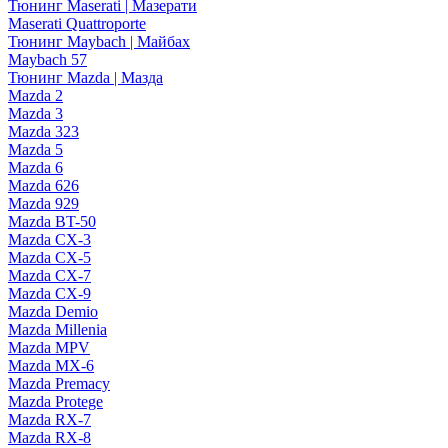
Тюнинг Maserati | Мазерати
Maserati Quattroporte
Тюнинг Maybach | Майбах
Maybach 57
Тюнинг Mazda | Мазда
Mazda 2
Mazda 3
Mazda 323
Mazda 5
Mazda 6
Mazda 626
Mazda 929
Mazda BT-50
Mazda CX-3
Mazda CX-5
Mazda CX-7
Mazda CX-9
Mazda Demio
Mazda Millenia
Mazda MPV
Mazda MX-6
Mazda Premacy
Mazda Protege
Mazda RX-7
Mazda RX-8