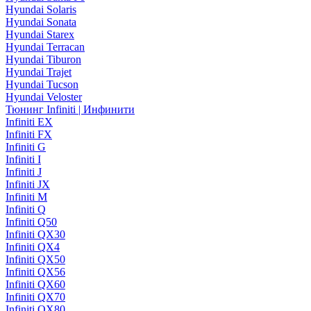
Hyundai Solaris
Hyundai Sonata
Hyundai Starex
Hyundai Terracan
Hyundai Tiburon
Hyundai Trajet
Hyundai Tucson
Hyundai Veloster
Тюнинг Infiniti | Инфинити
Infiniti EX
Infiniti FX
Infiniti G
Infiniti I
Infiniti J
Infiniti JX
Infiniti M
Infiniti Q
Infiniti Q50
Infiniti QX30
Infiniti QX4
Infiniti QX50
Infiniti QX56
Infiniti QX60
Infiniti QX70
Infiniti QX80