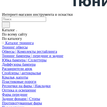
Интернет-магазин инструмента и оснастки
Каталог
По всему сайту
По каталогу
Каталог тюнинга
Тюнинг обвесы
Обвесы | Комплекты рестайлинга
Тюнинг бамперы | передние и задние
Юбка бампера | Сплиттеры
Диффузоры бампера
Расширители арок
Спойлеры | антикрылья
Крылья, капоты
Пластиковые пороги
Реснички на фары | Накладки
Оптика и освещение
Фары передние
Задние фонари | Стопы
Противотуманные фары