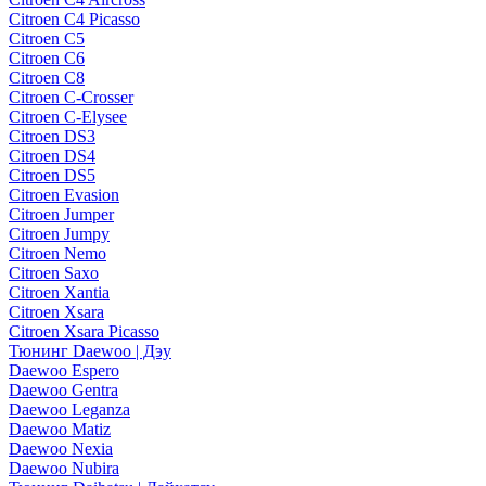
Citroen C4 Picasso
Citroen C5
Citroen C6
Citroen C8
Citroen C-Crosser
Citroen C-Elysee
Citroen DS3
Citroen DS4
Citroen DS5
Citroen Evasion
Citroen Jumper
Citroen Jumpy
Citroen Nemo
Citroen Saxo
Citroen Xantia
Citroen Xsara
Citroen Xsara Picasso
Тюнинг Daewoo | Дэу
Daewoo Espero
Daewoo Gentra
Daewoo Leganza
Daewoo Matiz
Daewoo Nexia
Daewoo Nubira