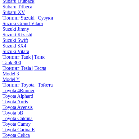
Subaru Outback
Subaru Tribeca
Subaru XV
Тюнинг Suzuki | Сузуки
Suzuki Grand Vitara
Suzuki Jimny
Suzuki Kizashi
Suzuki Swift
Suzuki SX4
Suzuki Vitara
Тюнинг Tank | Танк
Tank 300
Тюнинг Tesla | Тесла
Model 3
Model Y
Тюнинг Toyota | Тойота
Toyota 4Runner
Toyota Alphard
Toyota Auris
Toyota Avensis
Toyota bB
Toyota Caldina
Toyota Camry
Toyota Carina E
Toyota Celica