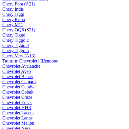
Chery Fora (A21)
Chery Indis
Chery Jaggi
Chery Kimo
Chery M11
Chery QQ6 (S21)
Chery Tiggo
Chery Tiggo 2
Chery Tiggo 3
Chery Tiggo 5
Chery Very (A13)
Тюнинг Chevrolet | Шевроле
Chevrolet Avalanche
Chevrolet Aveo
Chevrolet Blazer
Chevrolet Camaro
Chevrolet Captiva
Chevrolet Cobalt
Chevrolet Cruze
Chevrolet Epica
Chevrolet HHR
Chevrolet Lacetti
Chevrolet Lanos
Chevrolet Malibu
Chevrolet Niva