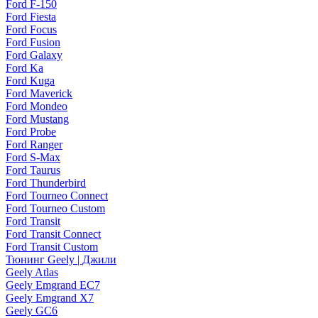
Ford F-150
Ford Fiesta
Ford Focus
Ford Fusion
Ford Galaxy
Ford Ka
Ford Kuga
Ford Maverick
Ford Mondeo
Ford Mustang
Ford Probe
Ford Ranger
Ford S-Max
Ford Taurus
Ford Thunderbird
Ford Tourneo Connect
Ford Tourneo Custom
Ford Transit
Ford Transit Connect
Ford Transit Custom
Тюнинг Geely | Джили
Geely Atlas
Geely Emgrand EC7
Geely Emgrand X7
Geely GC6