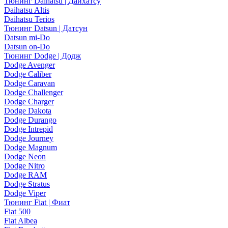
Тюнинг Daihatsu | Дайхатсу
Daihatsu Altis
Daihatsu Terios
Тюнинг Datsun | Датсун
Datsun mi-Do
Datsun on-Do
Тюнинг Dodge | Додж
Dodge Avenger
Dodge Caliber
Dodge Caravan
Dodge Challenger
Dodge Charger
Dodge Dakota
Dodge Durango
Dodge Intrepid
Dodge Journey
Dodge Magnum
Dodge Neon
Dodge Nitro
Dodge RAM
Dodge Stratus
Dodge Viper
Тюнинг Fiat | Фиат
Fiat 500
Fiat Albea