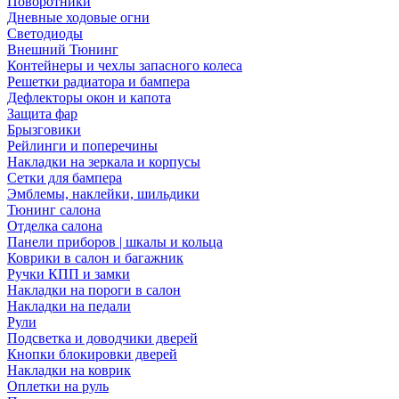
Поворотники
Дневные ходовые огни
Светодиоды
Внешний Тюнинг
Контейнеры и чехлы запасного колеса
Решетки радиатора и бампера
Дефлекторы окон и капота
Защита фар
Брызговики
Рейлинги и поперечины
Накладки на зеркала и корпусы
Сетки для бампера
Эмблемы, наклейки, шильдики
Тюнинг салона
Отделка салона
Панели приборов | шкалы и кольца
Коврики в салон и багажник
Ручки КПП и замки
Накладки на пороги в салон
Накладки на педали
Рули
Подсветка и доводчики дверей
Кнопки блокировки дверей
Накладки на коврик
Оплетки на руль