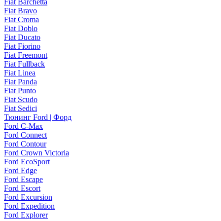
Fiat Barchetta
Fiat Bravo
Fiat Croma
Fiat Doblo
Fiat Ducato
Fiat Fiorino
Fiat Freemont
Fiat Fullback
Fiat Linea
Fiat Panda
Fiat Punto
Fiat Scudo
Fiat Sedici
Тюнинг Ford | Форд
Ford C-Max
Ford Connect
Ford Contour
Ford Crown Victoria
Ford EcoSport
Ford Edge
Ford Escape
Ford Escort
Ford Excursion
Ford Expedition
Ford Explorer