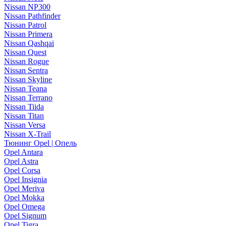
Nissan NP300
Nissan Pathfinder
Nissan Patrol
Nissan Primera
Nissan Qashqai
Nissan Quest
Nissan Rogue
Nissan Sentra
Nissan Skyline
Nissan Teana
Nissan Terrano
Nissan Tiida
Nissan Titan
Nissan Versa
Nissan X-Trail
Тюнинг Opel | Опель
Opel Antara
Opel Astra
Opel Corsa
Opel Insignia
Opel Meriva
Opel Mokka
Opel Omega
Opel Signum
Opel Tigra