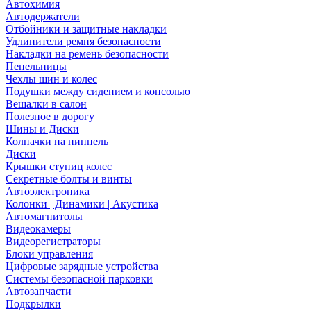
Автохимия
Автодержатели
Отбойники и защитные накладки
Удлинители ремня безопасности
Накладки на ремень безопасности
Пепельницы
Чехлы шин и колес
Подушки между сидением и консолью
Вешалки в салон
Полезное в дорогу
Шины и Диски
Колпачки на ниппель
Диски
Крышки ступиц колес
Секретные болты и винты
Автоэлектроника
Колонки | Динамики | Акустика
Автомагнитолы
Видеокамеры
Видеорегистраторы
Блоки управления
Цифровые зарядные устройства
Системы безопасной парковки
Автозапчасти
Подкрылки