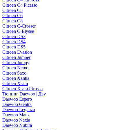
Citroen C4 Picasso
Citroen C5
Citroen C6
Citroen C8
Citroen C-Crosser
Citroen C-Elysee
Citroen DS3
Citroen DS4
Citroen DS5
Citroen Evasion
Citroen Jumper
Citroen Jumpy
Citroen Nemo
Citroen Saxo
Citroen Xantia
Citroen Xsara
Citroen Xsara Picasso
Тюнинг Daewoo | Дэу
Daewoo Espero
Daewoo Gentra
Daewoo Leganza
Daewoo Matiz
Daewoo Nexia
Daewoo Nubira