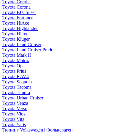
Toyota Corolla
Toyota Corona
Toyota FJ Cruiser
Toyota Fortuner
Toyota HiAce
Toyota Highlander
Toyota Hilux
Toyota Kluger
Toyota Land Cruiser
Toyota Land Cruiser Prado
Toyota Mark II
Toyota Matrix
Toyota Opa
Toyota Prius
Toyota RAV4
Toyota Sequoia
Toyota Tacoma
Toyota Tundra
Toyota Urban Cruiser
Toyota Venza
Toyota Verso
Toyota Vios
Toyota Vitz
Toyota Yaris
Тюнинг Volkswagen | Фольксваген