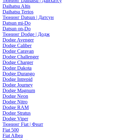
Тюнинг Daihatsu | Дайхатсу
Daihatsu Altis
Daihatsu Terios
Тюнинг Datsun | Датсун
Datsun mi-Do
Datsun on-Do
Тюнинг Dodge | Додж
Dodge Avenger
Dodge Caliber
Dodge Caravan
Dodge Challenger
Dodge Charger
Dodge Dakota
Dodge Durango
Dodge Intrepid
Dodge Journey
Dodge Magnum
Dodge Neon
Dodge Nitro
Dodge RAM
Dodge Stratus
Dodge Viper
Тюнинг Fiat | Фиат
Fiat 500
Fiat Albea