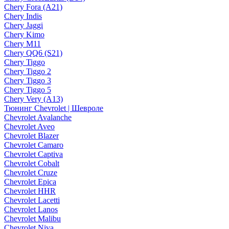
Chery Fora (A21)
Chery Indis
Chery Jaggi
Chery Kimo
Chery M11
Chery QQ6 (S21)
Chery Tiggo
Chery Tiggo 2
Chery Tiggo 3
Chery Tiggo 5
Chery Very (A13)
Тюнинг Chevrolet | Шевроле
Chevrolet Avalanche
Chevrolet Aveo
Chevrolet Blazer
Chevrolet Camaro
Chevrolet Captiva
Chevrolet Cobalt
Chevrolet Cruze
Chevrolet Epica
Chevrolet HHR
Chevrolet Lacetti
Chevrolet Lanos
Chevrolet Malibu
Chevrolet Niva