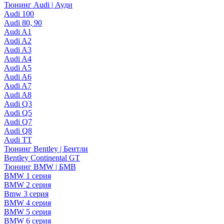
Тюнинг Audi | Ауди
Audi 100
Audi 80, 90
Audi A1
Audi A2
Audi A3
Audi A4
Audi A5
Audi A6
Audi A7
Audi A8
Audi Q3
Audi Q5
Audi Q7
Audi Q8
Audi TT
Тюнинг Bentley | Бентли
Bentley Continental GT
Тюнинг BMW | БМВ
BMW 1 серия
BMW 2 серия
Bmw 3 серия
BMW 4 серия
BMW 5 серия
BMW 6 серия