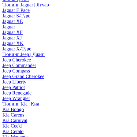
Тюнинг Jaguar | Ягуар
Jaguar F-Pace
Jaguar S-Type
Jaguar XE
Jaguar
Jaguar XF
Jaguar XJ
Jaguar XK
Jaguar X-Type
Тюнинг Jeep | Джип
Jeep Cherokee
Jeep Commander
Jeep Compass
Jeep Grand Cherokee
Jeep Liberty
Jeep Patriot
Jeep Renegade
Jeep Wrangler
Тюнинг Kia | Киа
Kia Bongo
Kia Carens
Kia Carnival
Kia Cee'd
Kia Cerato
Kia Magentis