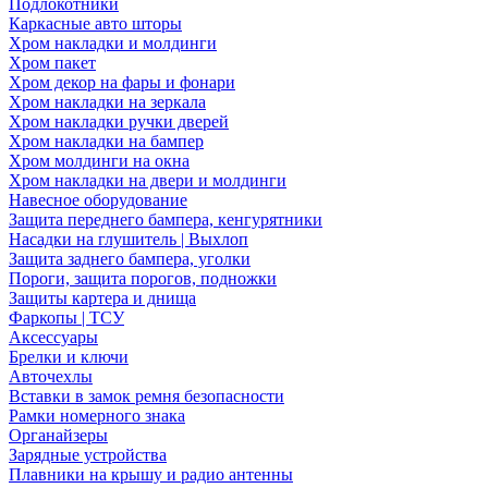
Подлокотники
Каркасные авто шторы
Хром накладки и молдинги
Хром пакет
Хром декор на фары и фонари
Хром накладки на зеркала
Хром накладки ручки дверей
Хром накладки на бампер
Хром молдинги на окна
Хром накладки на двери и молдинги
Навесное оборудование
Защита переднего бампера, кенгурятники
Насадки на глушитель | Выхлоп
Защита заднего бампера, уголки
Пороги, защита порогов, подножки
Защиты картера и днища
Фаркопы | ТСУ
Аксессуары
Брелки и ключи
Авточехлы
Вставки в замок ремня безопасности
Рамки номерного знака
Органайзеры
Зарядные устройства
Плавники на крышу и радио антенны