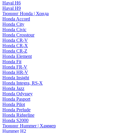
Haval H6
Haval H9
Тюнинг Honda | Хонда
Honda Accord
Honda City
Honda Civic
Honda Crosstour
Honda CR-V
Honda CR-X
Honda CR-Z
Honda Element
Honda Fit
Honda FR-V
Honda HR-V
Honda Insight
Honda Integra, RS-X
Honda Jazz
Honda Odyssey
Honda Pasport
Honda Pilot
Honda Prelude
Honda Ridgeline
Honda S2000
Тюнинг Hummer | Хаммер
Hummer H2