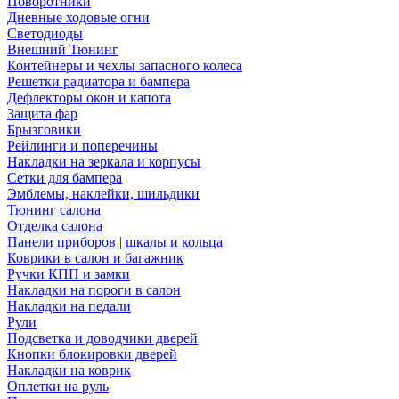
Поворотники
Дневные ходовые огни
Светодиоды
Внешний Тюнинг
Контейнеры и чехлы запасного колеса
Решетки радиатора и бампера
Дефлекторы окон и капота
Защита фар
Брызговики
Рейлинги и поперечины
Накладки на зеркала и корпусы
Сетки для бампера
Эмблемы, наклейки, шильдики
Тюнинг салона
Отделка салона
Панели приборов | шкалы и кольца
Коврики в салон и багажник
Ручки КПП и замки
Накладки на пороги в салон
Накладки на педали
Рули
Подсветка и доводчики дверей
Кнопки блокировки дверей
Накладки на коврик
Оплетки на руль