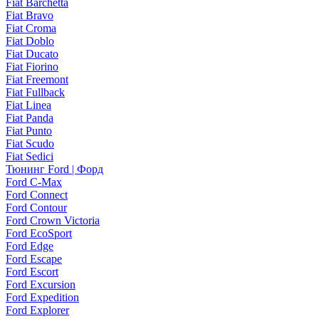
Fiat Barchetta
Fiat Bravo
Fiat Croma
Fiat Doblo
Fiat Ducato
Fiat Fiorino
Fiat Freemont
Fiat Fullback
Fiat Linea
Fiat Panda
Fiat Punto
Fiat Scudo
Fiat Sedici
Тюнинг Ford | Форд
Ford C-Max
Ford Connect
Ford Contour
Ford Crown Victoria
Ford EcoSport
Ford Edge
Ford Escape
Ford Escort
Ford Excursion
Ford Expedition
Ford Explorer