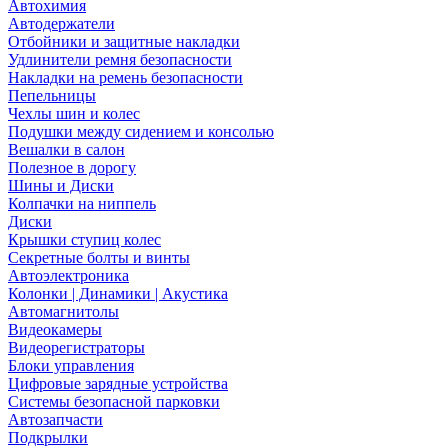
Автохимия
Автодержатели
Отбойники и защитные накладки
Удлинители ремня безопасности
Накладки на ремень безопасности
Пепельницы
Чехлы шин и колес
Подушки между сидением и консолью
Вешалки в салон
Полезное в дорогу
Шины и Диски
Колпачки на ниппель
Диски
Крышки ступиц колес
Секретные болты и винты
Автоэлектроника
Колонки | Динамики | Акустика
Автомагнитолы
Видеокамеры
Видеорегистраторы
Блоки управления
Цифровые зарядные устройства
Системы безопасной парковки
Автозапчасти
Подкрылки