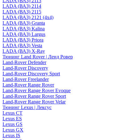
LADA (ВАЗ) 2113
LADA (ВАЗ) 2114
LADA (ВАЗ) 2115
LADA (ВАЗ) 2121 (4x4)
LADA (ВАЗ) Granta
LADA (ВАЗ) Kalina
LADA (ВАЗ) Largus
LADA (ВАЗ) Priora
LADA (ВАЗ) Vesta
LADA (ВАЗ) X-Ray
Тюнинг Land Rover | Ленд Ровер
Land-Rover Defender
Land-Rover Discovery
Land-Rover Discovery Sport
Land-Rover Freelander
Land-Rover Range Rover
Land-Rover Range Rover Evoque
Land-Rover Range Rover Sport
Land-Rover Range Rover Velar
Тюнинг Lexus | Лексус
Lexus CT
Lexus ES
Lexus GS
Lexus GX
Lexus IS