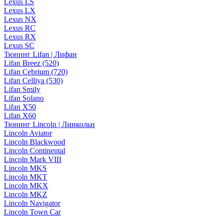
Lexus LS
Lexus LX
Lexus NX
Lexus RC
Lexus RX
Lexus SC
Тюнинг Lifan | Лифан
Lifan Breez (520)
Lifan Cebrium (720)
Lifan Celliya (530)
Lifan Smily
Lifan Solano
Lifan X50
Lifan X60
Тюнинг Lincoln | Линкольн
Lincoln Aviator
Lincoln Blackwood
Lincoln Continental
Lincoln Mark VIII
Lincoln MKS
Lincoln MKT
Lincoln MKX
Lincoln MKZ
Lincoln Navigator
Lincoln Town Car