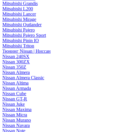
Mitsubishi Grandis
Mitsubishi L200
Mitsubishi Lancer
Mitsubishi Mirage
Mitsubishi Outlander
Mitsubishi Pajero
Mitsubishi Pajero Sport
Mitsubishi Pinin IO
Mitsubishi Triton
Тюнинг Nissan | Ниссан
Nissan 240SX
Nissan 300ZX
Nissan 350Z
Nissan Almera
Nissan Almera Classic
Nissan Altima
Nissan Armada
Nissan Cube
Nissan GT-R
Nissan Juke
Nissan Maxima
Nissan Micra
Nissan Murano
Nissan Navara
Nissan Note