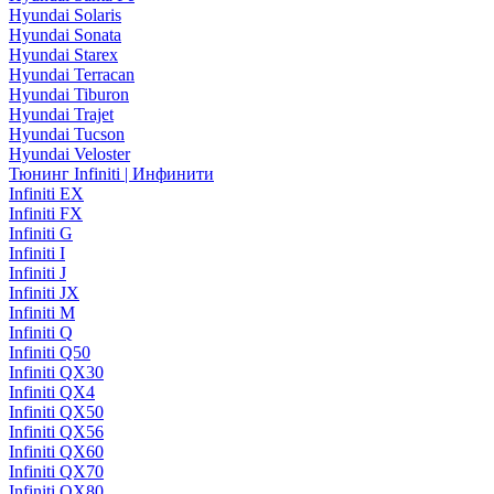
Hyundai Solaris
Hyundai Sonata
Hyundai Starex
Hyundai Terracan
Hyundai Tiburon
Hyundai Trajet
Hyundai Tucson
Hyundai Veloster
Тюнинг Infiniti | Инфинити
Infiniti EX
Infiniti FX
Infiniti G
Infiniti I
Infiniti J
Infiniti JX
Infiniti M
Infiniti Q
Infiniti Q50
Infiniti QX30
Infiniti QX4
Infiniti QX50
Infiniti QX56
Infiniti QX60
Infiniti QX70
Infiniti QX80