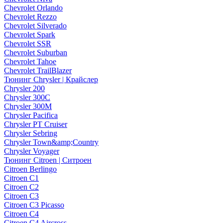
Chevrolet Orlando
Chevrolet Rezzo
Chevrolet Silverado
Chevrolet Spark
Chevrolet SSR
Chevrolet Suburban
Chevrolet Tahoe
Chevrolet TrailBlazer
Тюнинг Chrysler | Крайслер
Chrysler 200
Chrysler 300C
Chrysler 300M
Chrysler Pacifica
Chrysler PT Cruiser
Chrysler Sebring
Chrysler Town&amp;Country
Chrysler Voyager
Тюнинг Citroen | Ситроен
Citroen Berlingo
Citroen C1
Citroen C2
Citroen C3
Citroen C3 Picasso
Citroen C4
Citroen C4 Aircross