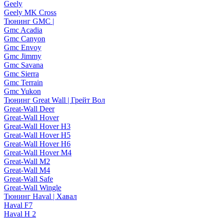
Geely
Geely MK Cross
Тюнинг GMC |
Gmc Acadia
Gmc Canyon
Gmc Envoy
Gmc Jimmy
Gmc Savana
Gmc Sierra
Gmc Terrain
Gmc Yukon
Тюнинг Great Wall | Грейт Вол
Great-Wall Deer
Great-Wall Hover
Great-Wall Hover H3
Great-Wall Hover H5
Great-Wall Hover H6
Great-Wall Hover M4
Great-Wall M2
Great-Wall M4
Great-Wall Safe
Great-Wall Wingle
Тюнинг Haval | Хавал
Haval F7
Haval H 2