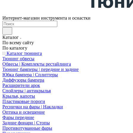
Интернет-магазин инструмента и оснастки
Каталог
По всему сайту
По каталогу
Каталог тюнинга
Тюнинг обвесы
Обвесы | Комплекты рестайлинга
Тюнинг бамперы | передние и задние
Юбка бампера | Сплиттеры
Диффузоры бампера
Расширители арок
Спойлеры | антикрылья
Крылья, капоты
Пластиковые пороги
Реснички на фары | Накладки
Оптика и освещение
Фары передние
Задние фонари | Стопы
Противотуманные фары