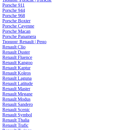
Porsche 911
Porsche 944
Porsche 968
Porsche Boxter
Porsche Cayenne
Porsche Macan
Porsche Panamera
Тюнинг Renault | Рено
Renault Clio
Renault Duster
Renault Fluence
Renault Kangoo
Renault Kaptur
Renault Koleos
Renault Laguna
Renault Latitude
Renault Master
Renault Megane
Renault Modus
Renault Sandero
Renault Scenic
Renault Symbol
Renault Thalia
Renault Trafic