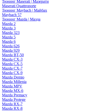
Тюнинг Maserati | Мазерати
Maserati Quattroporte
Тюнинг Maybach | Майбах
Maybach 57
Тюнинг Mazda | Мазда
Mazda 2
Mazda 3
Mazda 323
Mazda 5
Mazda 6
Mazda 626
Mazda 929
Mazda BT-50
Mazda CX-3
Mazda CX-5
Mazda CX-7
Mazda CX-9
Mazda Demio
Mazda Millenia
Mazda MPV
Mazda MX-6
Mazda Premacy
Mazda Protege
Mazda RX-7
Mazda RX-8