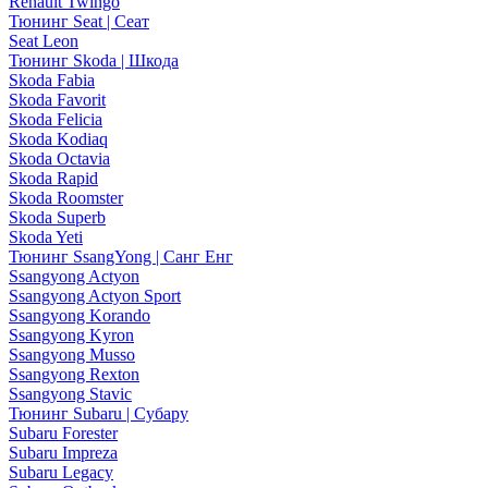
Renault Twingo
Тюнинг Seat | Сеат
Seat Leon
Тюнинг Skoda | Шкода
Skoda Fabia
Skoda Favorit
Skoda Felicia
Skoda Kodiaq
Skoda Octavia
Skoda Rapid
Skoda Roomster
Skoda Superb
Skoda Yeti
Тюнинг SsangYong | Санг Енг
Ssangyong Actyon
Ssangyong Actyon Sport
Ssangyong Korando
Ssangyong Kyron
Ssangyong Musso
Ssangyong Rexton
Ssangyong Stavic
Тюнинг Subaru | Субару
Subaru Forester
Subaru Impreza
Subaru Legacy