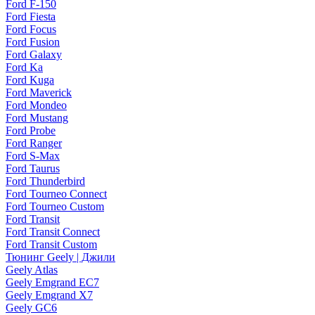
Ford F-150
Ford Fiesta
Ford Focus
Ford Fusion
Ford Galaxy
Ford Ka
Ford Kuga
Ford Maverick
Ford Mondeo
Ford Mustang
Ford Probe
Ford Ranger
Ford S-Max
Ford Taurus
Ford Thunderbird
Ford Tourneo Connect
Ford Tourneo Custom
Ford Transit
Ford Transit Connect
Ford Transit Custom
Тюнинг Geely | Джили
Geely Atlas
Geely Emgrand EC7
Geely Emgrand X7
Geely GC6