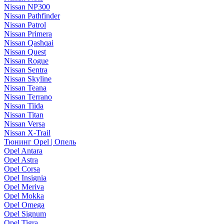
Nissan NP300
Nissan Pathfinder
Nissan Patrol
Nissan Primera
Nissan Qashqai
Nissan Quest
Nissan Rogue
Nissan Sentra
Nissan Skyline
Nissan Teana
Nissan Terrano
Nissan Tiida
Nissan Titan
Nissan Versa
Nissan X-Trail
Тюнинг Opel | Опель
Opel Antara
Opel Astra
Opel Corsa
Opel Insignia
Opel Meriva
Opel Mokka
Opel Omega
Opel Signum
Opel Tigra