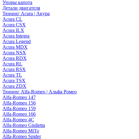
Упоры капота
Детали двигателя
Тюнинг Acura | Акура
Acura CL
Acura CSX
Acura ILX
Acura Integra
Acura Legend
Acura MDX
Acura NSX
Acura RDX
Acura RL
Acura RSX
Acura TL
Acura TSX
Acura ZDX
Тюнинг Alfa-Romeo | Альфа Ромео
Alfa-Romeo 147
Alfa-Romeo 156
Alfa-Romeo 159
Alfa-Romeo 166
Alfa-Romeo 4C
Alfa-Romeo Giulietta
Alfa-Romeo MiTo
Alfa-Romeo Spider