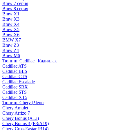
Bmw 7 серия
Bmw 8 серия
Bmw X1
Bmw X3
Bmw X4
Bmw X5
Bmw X6
BMW X7
Bmw Z3
Bmw Z4
Bmw М6
Тюнинг Cadillac | Кадиллак
Cadillac ATS
Cadillac BLS
Cadillac CTS
Cadillac Escalade
Cadillac SRX
Cadillac STS
Cadillac XT5
Тюнинг Chery | Чери
Chery Amulet
Chery Arrizo 7
Chery Bonus (A13)
Chery Bonus 3 (E3/A19)
Chery CrossEastar (B14)