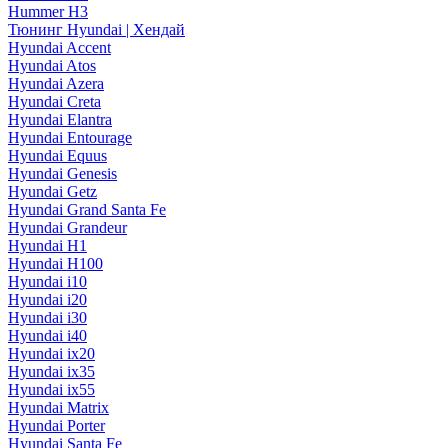
Hummer H3
Тюнинг Hyundai | Хендай
Hyundai Accent
Hyundai Atos
Hyundai Azera
Hyundai Creta
Hyundai Elantra
Hyundai Entourage
Hyundai Equus
Hyundai Genesis
Hyundai Getz
Hyundai Grand Santa Fe
Hyundai Grandeur
Hyundai H1
Hyundai H100
Hyundai i10
Hyundai i20
Hyundai i30
Hyundai i40
Hyundai ix20
Hyundai ix35
Hyundai ix55
Hyundai Matrix
Hyundai Porter
Hyundai Santa Fe