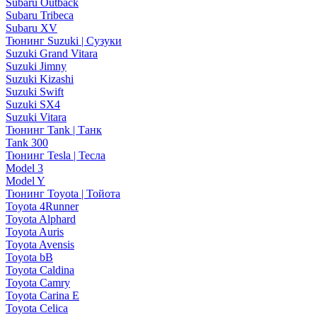
Subaru Outback
Subaru Tribeca
Subaru XV
Тюнинг Suzuki | Сузуки
Suzuki Grand Vitara
Suzuki Jimny
Suzuki Kizashi
Suzuki Swift
Suzuki SX4
Suzuki Vitara
Тюнинг Tank | Танк
Tank 300
Тюнинг Tesla | Тесла
Model 3
Model Y
Тюнинг Toyota | Тойота
Toyota 4Runner
Toyota Alphard
Toyota Auris
Toyota Avensis
Toyota bB
Toyota Caldina
Toyota Camry
Toyota Carina E
Toyota Celica