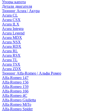
Упоры капота
Детали двигателя
Тюнинг Acura | Акура
Acura CL
Acura CSX
Acura ILX
Acura Integra
Acura Legend
Acura MDX
Acura NSX
Acura RDX
Acura RL
Acura RSX
Acura TL
Acura TSX
Acura ZDX
Тюнинг Alfa-Romeo | Альфа Ромео
Alfa-Romeo 147
Alfa-Romeo 156
Alfa-Romeo 159
Alfa-Romeo 166
Alfa-Romeo 4C
Alfa-Romeo Giulietta
Alfa-Romeo MiTo
Alfa-Romeo Spider