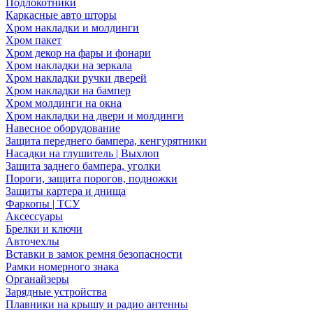
Подлокотники
Каркасные авто шторы
Хром накладки и молдинги
Хром пакет
Хром декор на фары и фонари
Хром накладки на зеркала
Хром накладки ручки дверей
Хром накладки на бампер
Хром молдинги на окна
Хром накладки на двери и молдинги
Навесное оборудование
Защита переднего бампера, кенгурятники
Насадки на глушитель | Выхлоп
Защита заднего бампера, уголки
Пороги, защита порогов, подножки
Защиты картера и днища
Фаркопы | ТСУ
Аксессуары
Брелки и ключи
Авточехлы
Вставки в замок ремня безопасности
Рамки номерного знака
Органайзеры
Зарядные устройства
Плавники на крышу и радио антенны