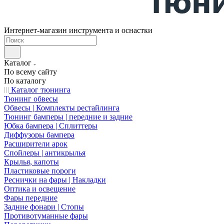
Интернет-магазин инструмента и оснастки
Каталог
По всему сайту
По каталогу
Каталог тюнинга
Тюнинг обвесы
Обвесы | Комплекты рестайлинга
Тюнинг бамперы | передние и задние
Юбка бампера | Сплиттеры
Диффузоры бампера
Расширители арок
Спойлеры | антикрылья
Крылья, капоты
Пластиковые пороги
Реснички на фары | Накладки
Оптика и освещение
Фары передние
Задние фонари | Стопы
Противотуманные фары