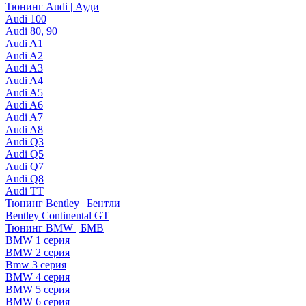
Тюнинг Audi | Ауди
Audi 100
Audi 80, 90
Audi A1
Audi A2
Audi A3
Audi A4
Audi A5
Audi A6
Audi A7
Audi A8
Audi Q3
Audi Q5
Audi Q7
Audi Q8
Audi TT
Тюнинг Bentley | Бентли
Bentley Continental GT
Тюнинг BMW | БМВ
BMW 1 серия
BMW 2 серия
Bmw 3 серия
BMW 4 серия
BMW 5 серия
BMW 6 серия