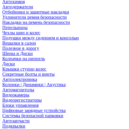
Автохимия
Автодержатели
Отбойники и защитные накладки
Удлинители ремня безопасности
Накладки на ремень безопасности
Пепельницы
Чехлы шин и колес
Подушки между сидением и консолью
Вешалки в салон
Полезное в дорогу
Шины и Диски
Колпачки на ниппель
Диски
Крышки ступиц колес
Секретные болты и винты
Автоэлектроника
Колонки | Динамики | Акустика
Автомагнитолы
Видеокамеры
Видеорегистраторы
Блоки управления
Цифровые зарядные устройства
Системы безопасной парковки
Автозапчасти
Подкрылки