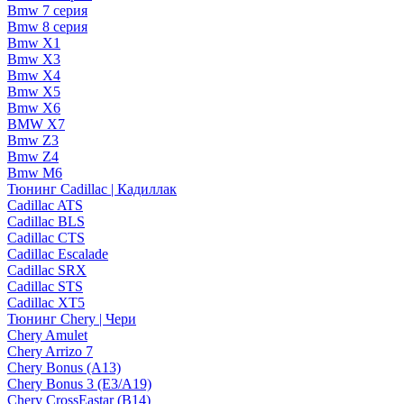
Bmw 7 серия
Bmw 8 серия
Bmw X1
Bmw X3
Bmw X4
Bmw X5
Bmw X6
BMW X7
Bmw Z3
Bmw Z4
Bmw М6
Тюнинг Cadillac | Кадиллак
Cadillac ATS
Cadillac BLS
Cadillac CTS
Cadillac Escalade
Cadillac SRX
Cadillac STS
Cadillac XT5
Тюнинг Chery | Чери
Chery Amulet
Chery Arrizo 7
Chery Bonus (A13)
Chery Bonus 3 (E3/A19)
Chery CrossEastar (B14)