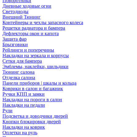
Поворотники
Дневные ходовые огни
Светодиоды
Внешний Тюнинг
Контейнеры и чехлы запасного колеса
Решетки радиатора и бампера
Дефлекторы окон и капота
Защита фар
Брызговики
Рейлинги и поперечины
Накладки на зеркала и корпусы
Сетки для бампера
Эмблемы, наклейки, шильдики
Тюнинг салона
Отделка салона
Панели приборов | шкалы и кольца
Коврики в салон и багажник
Ручки КПП и замки
Накладки на пороги в салон
Накладки на педали
Рули
Подсветка и доводчики дверей
Кнопки блокировки дверей
Накладки на коврик
Оплетки на руль