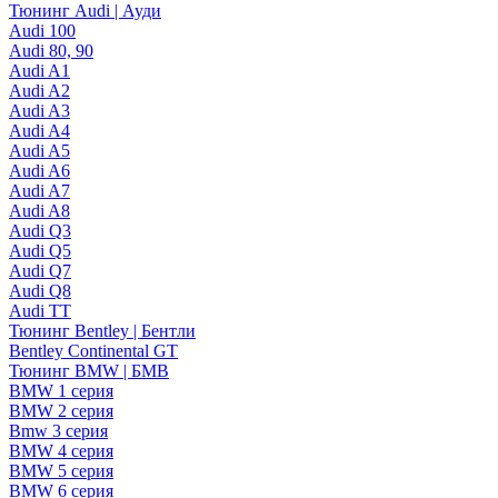
Тюнинг Audi | Ауди
Audi 100
Audi 80, 90
Audi A1
Audi A2
Audi A3
Audi A4
Audi A5
Audi A6
Audi A7
Audi A8
Audi Q3
Audi Q5
Audi Q7
Audi Q8
Audi TT
Тюнинг Bentley | Бентли
Bentley Continental GT
Тюнинг BMW | БМВ
BMW 1 серия
BMW 2 серия
Bmw 3 серия
BMW 4 серия
BMW 5 серия
BMW 6 серия