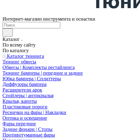
Интернет-магазин инструмента и оснастки
Каталог
По всему сайту
По каталогу
Каталог тюнинга
Тюнинг обвесы
Обвесы | Комплекты рестайлинга
Тюнинг бамперы | передние и задние
Юбка бампера | Сплиттеры
Диффузоры бампера
Расширители арок
Спойлеры | антикрылья
Крылья, капоты
Пластиковые пороги
Реснички на фары | Накладки
Оптика и освещение
Фары передние
Задние фонари | Стопы
Противотуманные фары