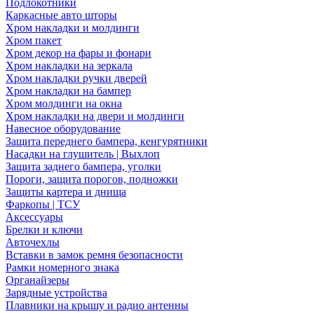
Подлокотники
Каркасные авто шторы
Хром накладки и молдинги
Хром пакет
Хром декор на фары и фонари
Хром накладки на зеркала
Хром накладки ручки дверей
Хром накладки на бампер
Хром молдинги на окна
Хром накладки на двери и молдинги
Навесное оборудование
Защита переднего бампера, кенгурятники
Насадки на глушитель | Выхлоп
Защита заднего бампера, уголки
Пороги, защита порогов, подножки
Защиты картера и днища
Фаркопы | ТСУ
Аксессуары
Брелки и ключи
Авточехлы
Вставки в замок ремня безопасности
Рамки номерного знака
Органайзеры
Зарядные устройства
Плавники на крышу и радио антенны