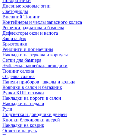
Поворотники
Дневные ходовые огни
Светодиоды
Внешний Тюнинг
Контейнеры и чехлы запасного колеса
Решетки радиатора и бампера
Дефлекторы окон и капота
Защита фар
Брызговики
Рейлинги и поперечины
Накладки на зеркала и корпусы
Сетки для бампера
Эмблемы, наклейки, шильдики
Тюнинг салона
Отделка салона
Панели приборов | шкалы и кольца
Коврики в салон и багажник
Ручки КПП и замки
Накладки на пороги в салон
Накладки на педали
Рули
Подсветка и доводчики дверей
Кнопки блокировки дверей
Накладки на коврик
Оплетки на руль