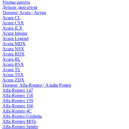
Упоры капота
Детали двигателя
Тюнинг Acura | Акура
Acura CL
Acura CSX
Acura ILX
Acura Integra
Acura Legend
Acura MDX
Acura NSX
Acura RDX
Acura RL
Acura RSX
Acura TL
Acura TSX
Acura ZDX
Тюнинг Alfa-Romeo | Альфа Ромео
Alfa-Romeo 147
Alfa-Romeo 156
Alfa-Romeo 159
Alfa-Romeo 166
Alfa-Romeo 4C
Alfa-Romeo Giulietta
Alfa-Romeo MiTo
Alfa-Romeo Spider