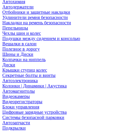
Автохимия
Автодержатели
Отбойники и защитные накладки
Удлинители ремня безопасности
Накладки на ремень безопасности
Пепельницы
Чехлы шин и колес
Подушки между сидением и консолью
Вешалки в салон
Полезное в дорогу
Шины и Диски
Колпачки на ниппель
Диски
Крышки ступиц колес
Секретные болты и винты
Автоэлектроника
Колонки | Динамики | Акустика
Автомагнитолы
Видеокамеры
Видеорегистраторы
Блоки управления
Цифровые зарядные устройства
Системы безопасной парковки
Автозапчасти
Подкрылки