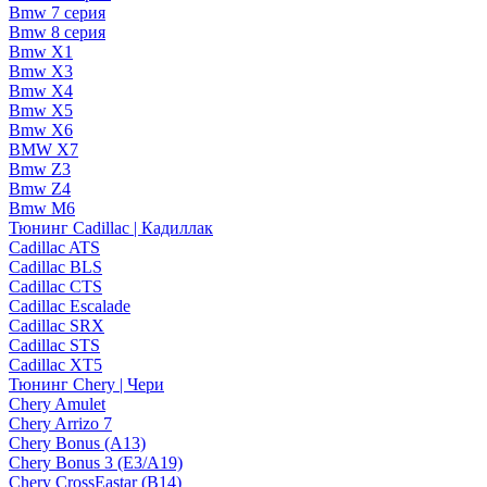
Bmw 7 серия
Bmw 8 серия
Bmw X1
Bmw X3
Bmw X4
Bmw X5
Bmw X6
BMW X7
Bmw Z3
Bmw Z4
Bmw М6
Тюнинг Cadillac | Кадиллак
Cadillac ATS
Cadillac BLS
Cadillac CTS
Cadillac Escalade
Cadillac SRX
Cadillac STS
Cadillac XT5
Тюнинг Chery | Чери
Chery Amulet
Chery Arrizo 7
Chery Bonus (A13)
Chery Bonus 3 (E3/A19)
Chery CrossEastar (B14)