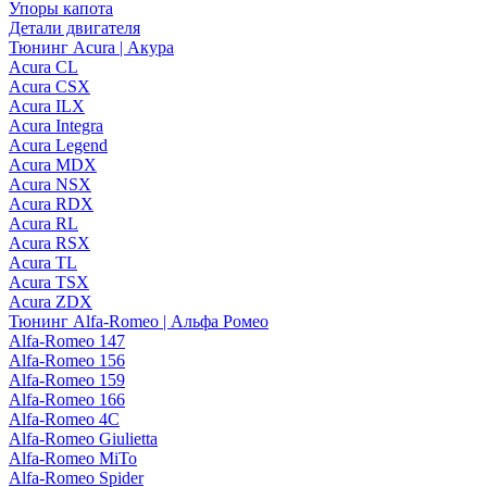
Упоры капота
Детали двигателя
Тюнинг Acura | Акура
Acura CL
Acura CSX
Acura ILX
Acura Integra
Acura Legend
Acura MDX
Acura NSX
Acura RDX
Acura RL
Acura RSX
Acura TL
Acura TSX
Acura ZDX
Тюнинг Alfa-Romeo | Альфа Ромео
Alfa-Romeo 147
Alfa-Romeo 156
Alfa-Romeo 159
Alfa-Romeo 166
Alfa-Romeo 4C
Alfa-Romeo Giulietta
Alfa-Romeo MiTo
Alfa-Romeo Spider