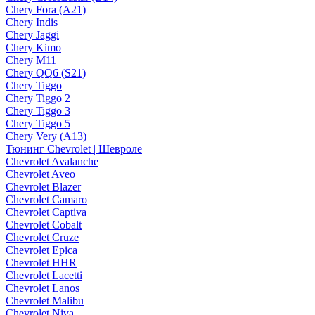
Chery Fora (A21)
Chery Indis
Chery Jaggi
Chery Kimo
Chery M11
Chery QQ6 (S21)
Chery Tiggo
Chery Tiggo 2
Chery Tiggo 3
Chery Tiggo 5
Chery Very (A13)
Тюнинг Chevrolet | Шевроле
Chevrolet Avalanche
Chevrolet Aveo
Chevrolet Blazer
Chevrolet Camaro
Chevrolet Captiva
Chevrolet Cobalt
Chevrolet Cruze
Chevrolet Epica
Chevrolet HHR
Chevrolet Lacetti
Chevrolet Lanos
Chevrolet Malibu
Chevrolet Niva