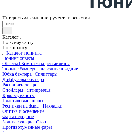
Интернет-магазин инструмента и оснастки
Каталог
По всему сайту
По каталогу
Каталог тюнинга
Тюнинг обвесы
Обвесы | Комплекты рестайлинга
Тюнинг бамперы | передние и задние
Юбка бампера | Сплиттеры
Диффузоры бампера
Расширители арок
Спойлеры | антикрылья
Крылья, капоты
Пластиковые пороги
Реснички на фары | Накладки
Оптика и освещение
Фары передние
Задние фонари | Стопы
Противотуманные фары