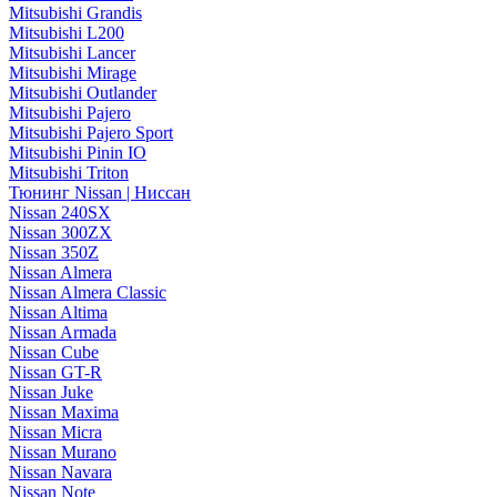
Mitsubishi Grandis
Mitsubishi L200
Mitsubishi Lancer
Mitsubishi Mirage
Mitsubishi Outlander
Mitsubishi Pajero
Mitsubishi Pajero Sport
Mitsubishi Pinin IO
Mitsubishi Triton
Тюнинг Nissan | Ниссан
Nissan 240SX
Nissan 300ZX
Nissan 350Z
Nissan Almera
Nissan Almera Classic
Nissan Altima
Nissan Armada
Nissan Cube
Nissan GT-R
Nissan Juke
Nissan Maxima
Nissan Micra
Nissan Murano
Nissan Navara
Nissan Note