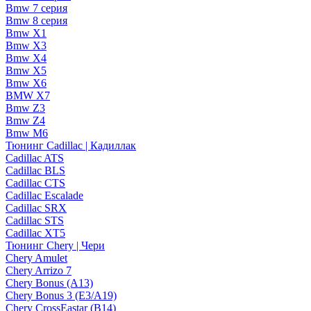
Bmw 7 серия
Bmw 8 серия
Bmw X1
Bmw X3
Bmw X4
Bmw X5
Bmw X6
BMW X7
Bmw Z3
Bmw Z4
Bmw М6
Тюнинг Cadillac | Кадиллак
Cadillac ATS
Cadillac BLS
Cadillac CTS
Cadillac Escalade
Cadillac SRX
Cadillac STS
Cadillac XT5
Тюнинг Chery | Чери
Chery Amulet
Chery Arrizo 7
Chery Bonus (A13)
Chery Bonus 3 (E3/A19)
Chery CrossEastar (B14)