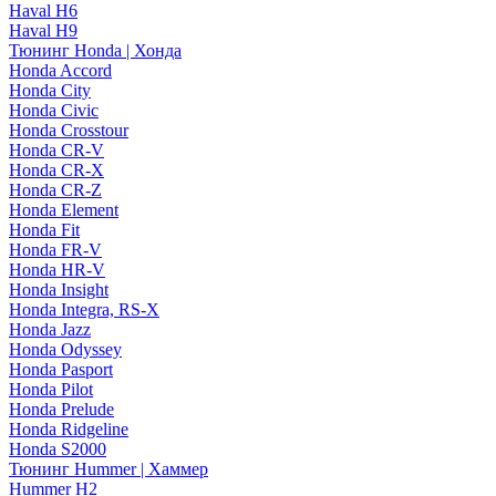
Haval H6
Haval H9
Тюнинг Honda | Хонда
Honda Accord
Honda City
Honda Civic
Honda Crosstour
Honda CR-V
Honda CR-X
Honda CR-Z
Honda Element
Honda Fit
Honda FR-V
Honda HR-V
Honda Insight
Honda Integra, RS-X
Honda Jazz
Honda Odyssey
Honda Pasport
Honda Pilot
Honda Prelude
Honda Ridgeline
Honda S2000
Тюнинг Hummer | Хаммер
Hummer H2