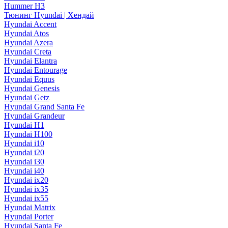
Hummer H3
Тюнинг Hyundai | Хендай
Hyundai Accent
Hyundai Atos
Hyundai Azera
Hyundai Creta
Hyundai Elantra
Hyundai Entourage
Hyundai Equus
Hyundai Genesis
Hyundai Getz
Hyundai Grand Santa Fe
Hyundai Grandeur
Hyundai H1
Hyundai H100
Hyundai i10
Hyundai i20
Hyundai i30
Hyundai i40
Hyundai ix20
Hyundai ix35
Hyundai ix55
Hyundai Matrix
Hyundai Porter
Hyundai Santa Fe