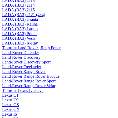
LADA (ВАЗ) 2113
LADA (ВАЗ) 2114
LADA (ВАЗ) 2115
LADA (ВАЗ) 2121 (4x4)
LADA (ВАЗ) Granta
LADA (ВАЗ) Kalina
LADA (ВАЗ) Largus
LADA (ВАЗ) Priora
LADA (ВАЗ) Vesta
LADA (ВАЗ) X-Ray
Тюнинг Land Rover | Ленд Ровер
Land-Rover Defender
Land-Rover Discovery
Land-Rover Discovery Sport
Land-Rover Freelander
Land-Rover Range Rover
Land-Rover Range Rover Evoque
Land-Rover Range Rover Sport
Land-Rover Range Rover Velar
Тюнинг Lexus | Лексус
Lexus CT
Lexus ES
Lexus GS
Lexus GX
Lexus IS