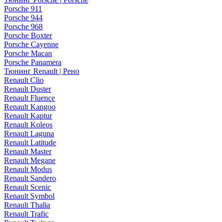
Porsche 911
Porsche 944
Porsche 968
Porsche Boxter
Porsche Cayenne
Porsche Macan
Porsche Panamera
Тюнинг Renault | Рено
Renault Clio
Renault Duster
Renault Fluence
Renault Kangoo
Renault Kaptur
Renault Koleos
Renault Laguna
Renault Latitude
Renault Master
Renault Megane
Renault Modus
Renault Sandero
Renault Scenic
Renault Symbol
Renault Thalia
Renault Trafic