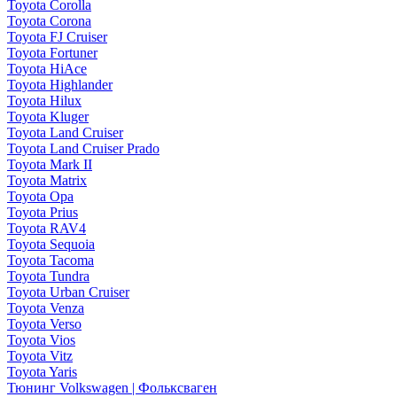
Toyota Corolla
Toyota Corona
Toyota FJ Cruiser
Toyota Fortuner
Toyota HiAce
Toyota Highlander
Toyota Hilux
Toyota Kluger
Toyota Land Cruiser
Toyota Land Cruiser Prado
Toyota Mark II
Toyota Matrix
Toyota Opa
Toyota Prius
Toyota RAV4
Toyota Sequoia
Toyota Tacoma
Toyota Tundra
Toyota Urban Cruiser
Toyota Venza
Toyota Verso
Toyota Vios
Toyota Vitz
Toyota Yaris
Тюнинг Volkswagen | Фольксваген