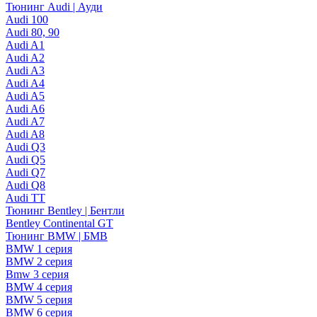
Тюнинг Audi | Ауди
Audi 100
Audi 80, 90
Audi A1
Audi A2
Audi A3
Audi A4
Audi A5
Audi A6
Audi A7
Audi A8
Audi Q3
Audi Q5
Audi Q7
Audi Q8
Audi TT
Тюнинг Bentley | Бентли
Bentley Continental GT
Тюнинг BMW | БМВ
BMW 1 серия
BMW 2 серия
Bmw 3 серия
BMW 4 серия
BMW 5 серия
BMW 6 серия