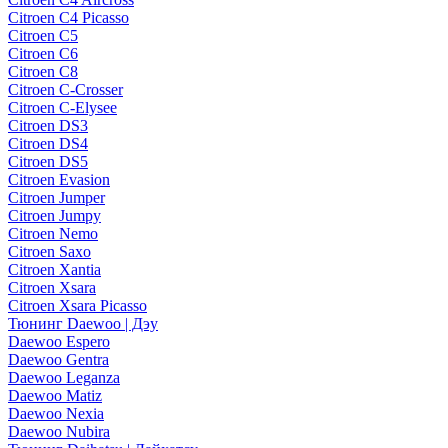
Citroen C4 Picasso
Citroen C5
Citroen C6
Citroen C8
Citroen C-Crosser
Citroen C-Elysee
Citroen DS3
Citroen DS4
Citroen DS5
Citroen Evasion
Citroen Jumper
Citroen Jumpy
Citroen Nemo
Citroen Saxo
Citroen Xantia
Citroen Xsara
Citroen Xsara Picasso
Тюнинг Daewoo | Дэу
Daewoo Espero
Daewoo Gentra
Daewoo Leganza
Daewoo Matiz
Daewoo Nexia
Daewoo Nubira