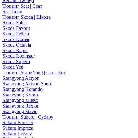
Renault Twingo
Тюнинг Seat | Сеат
Seat Leon
Тюнинг Skoda | Шкода
Skoda Fabia
Skoda Favorit
Skoda Felicia
Skoda Kodiaq
Skoda Octavia
Skoda Rapid
Skoda Roomster
Skoda Superb
Skoda Yeti
Тюнинг SsangYong | Санг Енг
Ssangyong Actyon
Ssangyong Actyon Sport
Ssangyong Korando
Ssangyong Kyron
Ssangyong Musso
Ssangyong Rexton
Ssangyong Stavic
Тюнинг Subaru | Субару
Subaru Forester
Subaru Impreza
Subaru Legacy