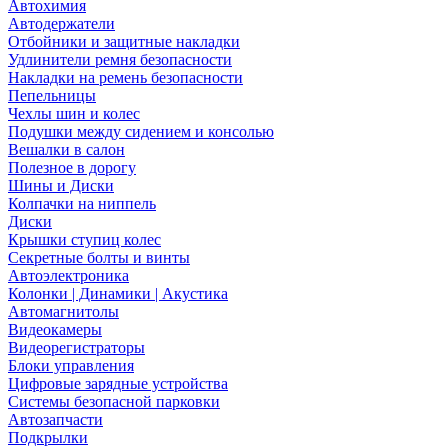
Автохимия
Автодержатели
Отбойники и защитные накладки
Удлинители ремня безопасности
Накладки на ремень безопасности
Пепельницы
Чехлы шин и колес
Подушки между сидением и консолью
Вешалки в салон
Полезное в дорогу
Шины и Диски
Колпачки на ниппель
Диски
Крышки ступиц колес
Секретные болты и винты
Автоэлектроника
Колонки | Динамики | Акустика
Автомагнитолы
Видеокамеры
Видеорегистраторы
Блоки управления
Цифровые зарядные устройства
Системы безопасной парковки
Автозапчасти
Подкрылки