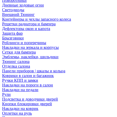
Поворотники
Дневные ходовые огни
Светодиоды
Внешний Тюнинг
Контейнеры и чехлы запасного колеса
Решетки радиатора и бампера
Дефлекторы окон и капота
Защита фар
Брызговики
Рейлинги и поперечины
Накладки на зеркала и корпусы
Сетки для бампера
Эмблемы, наклейки, шильдики
Тюнинг салона
Отделка салона
Панели приборов | шкалы и кольца
Коврики в салон и багажник
Ручки КПП и замки
Накладки на пороги в салон
Накладки на педали
Рули
Подсветка и доводчики дверей
Кнопки блокировки дверей
Накладки на коврик
Оплетки на руль