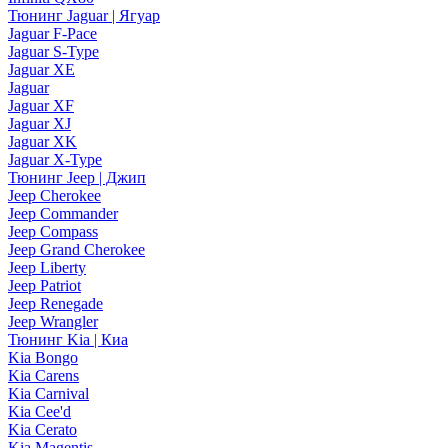
Тюнинг Jaguar | Ягуар
Jaguar F-Pace
Jaguar S-Type
Jaguar XE
Jaguar
Jaguar XF
Jaguar XJ
Jaguar XK
Jaguar X-Type
Тюнинг Jeep | Джип
Jeep Cherokee
Jeep Commander
Jeep Compass
Jeep Grand Cherokee
Jeep Liberty
Jeep Patriot
Jeep Renegade
Jeep Wrangler
Тюнинг Kia | Киа
Kia Bongo
Kia Carens
Kia Carnival
Kia Cee'd
Kia Cerato
Kia Magentis