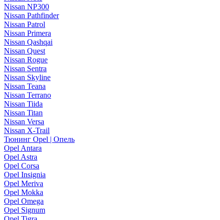
Nissan NP300
Nissan Pathfinder
Nissan Patrol
Nissan Primera
Nissan Qashqai
Nissan Quest
Nissan Rogue
Nissan Sentra
Nissan Skyline
Nissan Teana
Nissan Terrano
Nissan Tiida
Nissan Titan
Nissan Versa
Nissan X-Trail
Тюнинг Opel | Опель
Opel Antara
Opel Astra
Opel Corsa
Opel Insignia
Opel Meriva
Opel Mokka
Opel Omega
Opel Signum
Opel Tigra