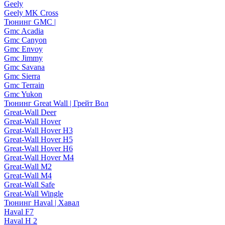
Geely
Geely MK Cross
Тюнинг GMC |
Gmc Acadia
Gmc Canyon
Gmc Envoy
Gmc Jimmy
Gmc Savana
Gmc Sierra
Gmc Terrain
Gmc Yukon
Тюнинг Great Wall | Грейт Вол
Great-Wall Deer
Great-Wall Hover
Great-Wall Hover H3
Great-Wall Hover H5
Great-Wall Hover H6
Great-Wall Hover M4
Great-Wall M2
Great-Wall M4
Great-Wall Safe
Great-Wall Wingle
Тюнинг Haval | Хавал
Haval F7
Haval H 2