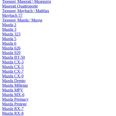
Тюнинг Maserati | Мазерати
Maserati Quattroporte
Тюнинг Maybach | Майбах
Maybach 57
Тюнинг Mazda | Мазда
Mazda 2
Mazda 3
Mazda 323
Mazda 5
Mazda 6
Mazda 626
Mazda 929
Mazda BT-50
Mazda CX-3
Mazda CX-5
Mazda CX-7
Mazda CX-9
Mazda Demio
Mazda Millenia
Mazda MPV
Mazda MX-6
Mazda Premacy
Mazda Protege
Mazda RX-7
Mazda RX-8