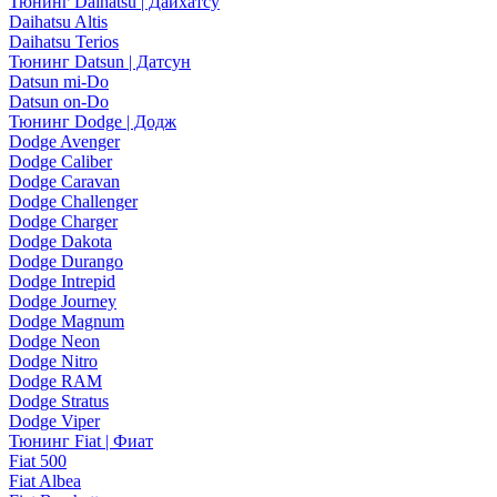
Тюнинг Daihatsu | Дайхатсу
Daihatsu Altis
Daihatsu Terios
Тюнинг Datsun | Датсун
Datsun mi-Do
Datsun on-Do
Тюнинг Dodge | Додж
Dodge Avenger
Dodge Caliber
Dodge Caravan
Dodge Challenger
Dodge Charger
Dodge Dakota
Dodge Durango
Dodge Intrepid
Dodge Journey
Dodge Magnum
Dodge Neon
Dodge Nitro
Dodge RAM
Dodge Stratus
Dodge Viper
Тюнинг Fiat | Фиат
Fiat 500
Fiat Albea