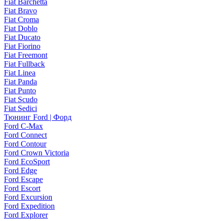
Fiat Barchetta
Fiat Bravo
Fiat Croma
Fiat Doblo
Fiat Ducato
Fiat Fiorino
Fiat Freemont
Fiat Fullback
Fiat Linea
Fiat Panda
Fiat Punto
Fiat Scudo
Fiat Sedici
Тюнинг Ford | Форд
Ford C-Max
Ford Connect
Ford Contour
Ford Crown Victoria
Ford EcoSport
Ford Edge
Ford Escape
Ford Escort
Ford Excursion
Ford Expedition
Ford Explorer