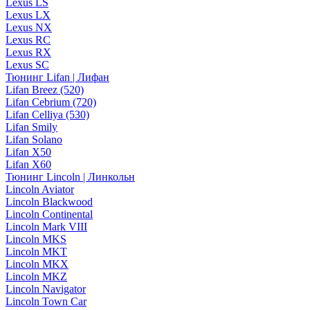
Lexus LS
Lexus LX
Lexus NX
Lexus RC
Lexus RX
Lexus SC
Тюнинг Lifan | Лифан
Lifan Breez (520)
Lifan Cebrium (720)
Lifan Celliya (530)
Lifan Smily
Lifan Solano
Lifan X50
Lifan X60
Тюнинг Lincoln | Линкольн
Lincoln Aviator
Lincoln Blackwood
Lincoln Continental
Lincoln Mark VIII
Lincoln MKS
Lincoln MKT
Lincoln MKX
Lincoln MKZ
Lincoln Navigator
Lincoln Town Car