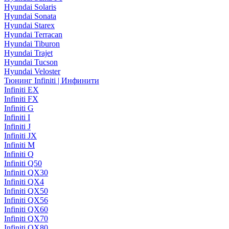
Hyundai Solaris
Hyundai Sonata
Hyundai Starex
Hyundai Terracan
Hyundai Tiburon
Hyundai Trajet
Hyundai Tucson
Hyundai Veloster
Тюнинг Infiniti | Инфинити
Infiniti EX
Infiniti FX
Infiniti G
Infiniti I
Infiniti J
Infiniti JX
Infiniti M
Infiniti Q
Infiniti Q50
Infiniti QX30
Infiniti QX4
Infiniti QX50
Infiniti QX56
Infiniti QX60
Infiniti QX70
Infiniti QX80