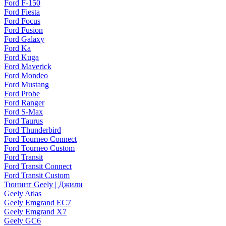
Ford F-150
Ford Fiesta
Ford Focus
Ford Fusion
Ford Galaxy
Ford Ka
Ford Kuga
Ford Maverick
Ford Mondeo
Ford Mustang
Ford Probe
Ford Ranger
Ford S-Max
Ford Taurus
Ford Thunderbird
Ford Tourneo Connect
Ford Tourneo Custom
Ford Transit
Ford Transit Connect
Ford Transit Custom
Тюнинг Geely | Джили
Geely Atlas
Geely Emgrand EC7
Geely Emgrand X7
Geely GC6