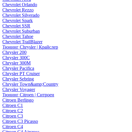
Chevrolet Orlando
Chevrolet Rezzo
Chevrolet Silverado
Chevrolet Spark
Chevrolet SSR
Chevrolet Suburban
Chevrolet Tahoe
Chevrolet TrailBlazer
Тюнинг Chrysler | Крайслер
Chrysler 200
Chrysler 300C
Chrysler 300M
Chrysler Pacifica
Chrysler PT Cruiser
Chrysler Sebring
Chrysler Town&amp;Country
Chrysler Voyager
Тюнинг Citroen | Ситроен
Citroen Berlingo
Citroen C1
Citroen C2
Citroen C3
Citroen C3 Picasso
Citroen C4
Citroen C4 Aircross