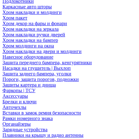
Подлокотники
Каркасные авто шторы
Хром накладки и молдинги
Хром пакет
Хром декор на фары и фонари
Хром накладки на зеркала
Хром накладки ручки дверей
Хром накладки на бампер
Хром молдинги на окна
Хром накладки на двери и молдинги
Навесное оборудование
Защита переднего бампера, кенгурятники
Насадки на глушитель | Выхлоп
Защита заднего бампера, уголки
Пороги, защита порогов, подножки
Защиты картера и днища
Фаркопы | ТСУ
Аксессуары
Брелки и ключи
Авточехлы
Вставки в замок ремня безопасности
Рамки номерного знака
Органайзеры
Зарядные устройства
Плавники на крышу и радио антенны