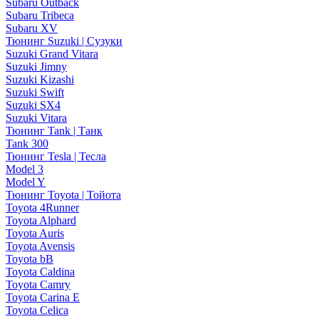
Subaru Outback
Subaru Tribeca
Subaru XV
Тюнинг Suzuki | Сузуки
Suzuki Grand Vitara
Suzuki Jimny
Suzuki Kizashi
Suzuki Swift
Suzuki SX4
Suzuki Vitara
Тюнинг Tank | Танк
Tank 300
Тюнинг Tesla | Тесла
Model 3
Model Y
Тюнинг Toyota | Тойота
Toyota 4Runner
Toyota Alphard
Toyota Auris
Toyota Avensis
Toyota bB
Toyota Caldina
Toyota Camry
Toyota Carina E
Toyota Celica