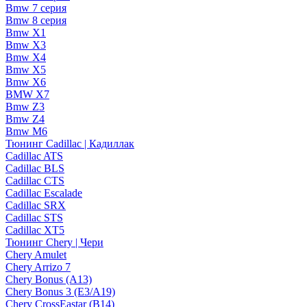
Bmw 7 серия
Bmw 8 серия
Bmw X1
Bmw X3
Bmw X4
Bmw X5
Bmw X6
BMW X7
Bmw Z3
Bmw Z4
Bmw М6
Тюнинг Cadillac | Кадиллак
Cadillac ATS
Cadillac BLS
Cadillac CTS
Cadillac Escalade
Cadillac SRX
Cadillac STS
Cadillac XT5
Тюнинг Chery | Чери
Chery Amulet
Chery Arrizo 7
Chery Bonus (A13)
Chery Bonus 3 (E3/A19)
Chery CrossEastar (B14)