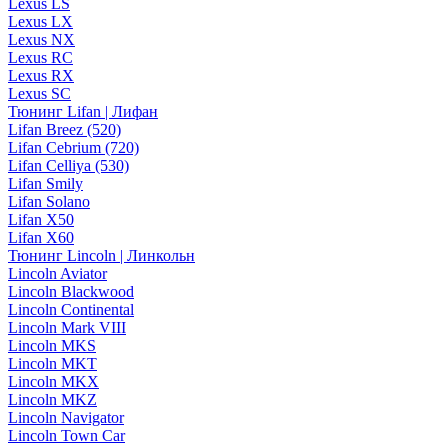
Lexus LS
Lexus LX
Lexus NX
Lexus RC
Lexus RX
Lexus SC
Тюнинг Lifan | Лифан
Lifan Breez (520)
Lifan Cebrium (720)
Lifan Celliya (530)
Lifan Smily
Lifan Solano
Lifan X50
Lifan X60
Тюнинг Lincoln | Линкольн
Lincoln Aviator
Lincoln Blackwood
Lincoln Continental
Lincoln Mark VIII
Lincoln MKS
Lincoln MKT
Lincoln MKX
Lincoln MKZ
Lincoln Navigator
Lincoln Town Car