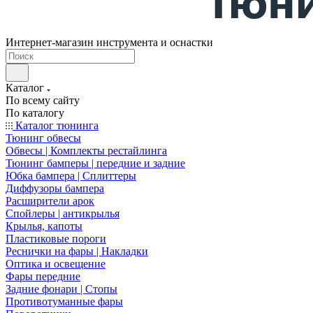
Интернет-магазин инструмента и оснастки
Каталог
По всему сайту
По каталогу
Каталог тюнинга
Тюнинг обвесы
Обвесы | Комплекты рестайлинга
Тюнинг бамперы | передние и задние
Юбка бампера | Сплиттеры
Диффузоры бампера
Расширители арок
Спойлеры | антикрылья
Крылья, капоты
Пластиковые пороги
Реснички на фары | Накладки
Оптика и освещение
Фары передние
Задние фонари | Стопы
Противотуманные фары