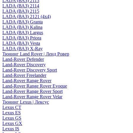
LADA (ВАЗ) 2113
LADA (ВАЗ) 2114
LADA (ВАЗ) 2115
LADA (ВАЗ) 2121 (4x4)
LADA (ВАЗ) Granta
LADA (ВАЗ) Kalina
LADA (ВАЗ) Largus
LADA (ВАЗ) Priora
LADA (ВАЗ) Vesta
LADA (ВАЗ) X-Ray
Тюнинг Land Rover | Ленд Ровер
Land-Rover Defender
Land-Rover Discovery
Land-Rover Discovery Sport
Land-Rover Freelander
Land-Rover Range Rover
Land-Rover Range Rover Evoque
Land-Rover Range Rover Sport
Land-Rover Range Rover Velar
Тюнинг Lexus | Лексус
Lexus CT
Lexus ES
Lexus GS
Lexus GX
Lexus IS