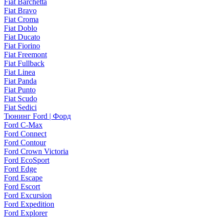
Fiat Barchetta
Fiat Bravo
Fiat Croma
Fiat Doblo
Fiat Ducato
Fiat Fiorino
Fiat Freemont
Fiat Fullback
Fiat Linea
Fiat Panda
Fiat Punto
Fiat Scudo
Fiat Sedici
Тюнинг Ford | Форд
Ford C-Max
Ford Connect
Ford Contour
Ford Crown Victoria
Ford EcoSport
Ford Edge
Ford Escape
Ford Escort
Ford Excursion
Ford Expedition
Ford Explorer