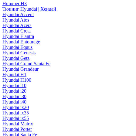
Hummer H3
Тюнинг Hyundai | Хендай
Hyundai Accent
Hyundai Atos
Hyundai Azera
Hyundai Creta
Hyundai Elantra
Hyundai Entourage
Hyundai Equus
Hyundai Genesis
Hyundai Getz
Hyundai Grand Santa Fe
Hyundai Grandeur
Hyundai H1
Hyundai H100
Hyundai i10
Hyundai i20
Hyundai i30
Hyundai i40
Hyundai ix20
Hyundai ix35
Hyundai ix55
Hyundai Matrix
Hyundai Porter
Hyundai Santa Fe