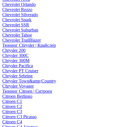
Chevrolet Orlando
Chevrolet Rezzo
Chevrolet Silverado
Chevrolet Spark
Chevrolet SSR
Chevrolet Suburban
Chevrolet Tahoe
Chevrolet TrailBlazer
Тюнинг Chrysler | Крайслер
Chrysler 200
Chrysler 300C
Chrysler 300M
Chrysler Pacifica
Chrysler PT Cruiser
Chrysler Sebring
Chrysler Town&amp;Country
Chrysler Voyager
Тюнинг Citroen | Ситроен
Citroen Berlingo
Citroen C1
Citroen C2
Citroen C3
Citroen C3 Picasso
Citroen C4
Citroen C4 Aircross