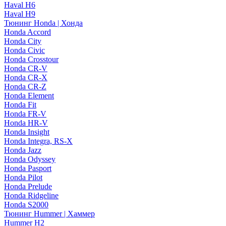
Haval H6
Haval H9
Тюнинг Honda | Хонда
Honda Accord
Honda City
Honda Civic
Honda Crosstour
Honda CR-V
Honda CR-X
Honda CR-Z
Honda Element
Honda Fit
Honda FR-V
Honda HR-V
Honda Insight
Honda Integra, RS-X
Honda Jazz
Honda Odyssey
Honda Pasport
Honda Pilot
Honda Prelude
Honda Ridgeline
Honda S2000
Тюнинг Hummer | Хаммер
Hummer H2