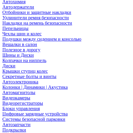
Автохимия
Автодержатели
Отбойники и защитные накладки
Удлинители ремня безопасности
Накладки на ремень безопасности
Пепельницы
Чехлы шин и колес
Подушки между сидением и консолью
Вешалки в салон
Полезное в дорогу
Шины и Диски
Колпачки на ниппель
Диски
Крышки ступиц колес
Секретные болты и винты
Автоэлектроника
Колонки | Динамики | Акустика
Автомагнитолы
Видеокамеры
Видеорегистраторы
Блоки управления
Цифровые зарядные устройства
Системы безопасной парковки
Автозапчасти
Подкрылки