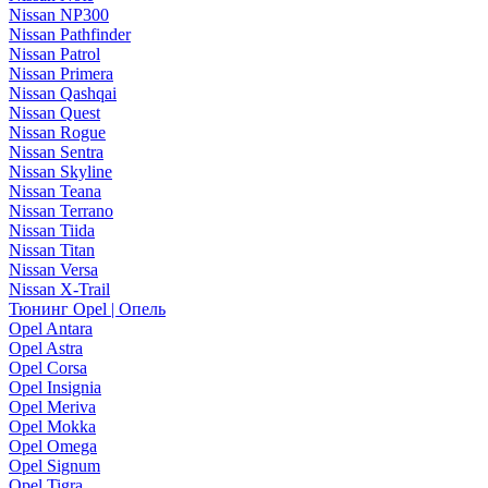
Nissan NP300
Nissan Pathfinder
Nissan Patrol
Nissan Primera
Nissan Qashqai
Nissan Quest
Nissan Rogue
Nissan Sentra
Nissan Skyline
Nissan Teana
Nissan Terrano
Nissan Tiida
Nissan Titan
Nissan Versa
Nissan X-Trail
Тюнинг Opel | Опель
Opel Antara
Opel Astra
Opel Corsa
Opel Insignia
Opel Meriva
Opel Mokka
Opel Omega
Opel Signum
Opel Tigra