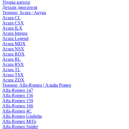
Упоры капота
Детали двигателя
Тюнинг Acura | Акура
Acura CL
Acura CSX
Acura ILX
Acura Integra
Acura Legend
Acura MDX
Acura NSX
Acura RDX
Acura RL
Acura RSX
Acura TL
Acura TSX
Acura ZDX
Тюнинг Alfa-Romeo | Альфа Ромео
Alfa-Romeo 147
Alfa-Romeo 156
Alfa-Romeo 159
Alfa-Romeo 166
Alfa-Romeo 4C
Alfa-Romeo Giulietta
Alfa-Romeo MiTo
Alfa-Romeo Spider