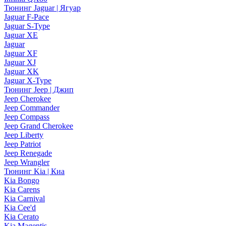
Тюнинг Jaguar | Ягуар
Jaguar F-Pace
Jaguar S-Type
Jaguar XE
Jaguar
Jaguar XF
Jaguar XJ
Jaguar XK
Jaguar X-Type
Тюнинг Jeep | Джип
Jeep Cherokee
Jeep Commander
Jeep Compass
Jeep Grand Cherokee
Jeep Liberty
Jeep Patriot
Jeep Renegade
Jeep Wrangler
Тюнинг Kia | Киа
Kia Bongo
Kia Carens
Kia Carnival
Kia Cee'd
Kia Cerato
Kia Magentis