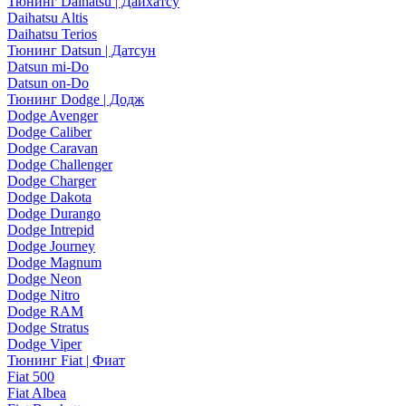
Тюнинг Daihatsu | Дайхатсу
Daihatsu Altis
Daihatsu Terios
Тюнинг Datsun | Датсун
Datsun mi-Do
Datsun on-Do
Тюнинг Dodge | Додж
Dodge Avenger
Dodge Caliber
Dodge Caravan
Dodge Challenger
Dodge Charger
Dodge Dakota
Dodge Durango
Dodge Intrepid
Dodge Journey
Dodge Magnum
Dodge Neon
Dodge Nitro
Dodge RAM
Dodge Stratus
Dodge Viper
Тюнинг Fiat | Фиат
Fiat 500
Fiat Albea