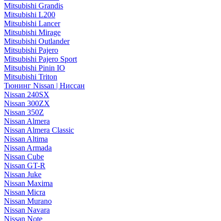
Mitsubishi Grandis
Mitsubishi L200
Mitsubishi Lancer
Mitsubishi Mirage
Mitsubishi Outlander
Mitsubishi Pajero
Mitsubishi Pajero Sport
Mitsubishi Pinin IO
Mitsubishi Triton
Тюнинг Nissan | Ниссан
Nissan 240SX
Nissan 300ZX
Nissan 350Z
Nissan Almera
Nissan Almera Classic
Nissan Altima
Nissan Armada
Nissan Cube
Nissan GT-R
Nissan Juke
Nissan Maxima
Nissan Micra
Nissan Murano
Nissan Navara
Nissan Note