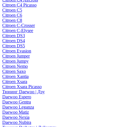
Citroen C4 Picasso
Citroen C5
Citroen C6
Citroen C8
Citroen C-Crosser
Citroen C-Elysee
Citroen DS3
Citroen DS4
Citroen DS5
Citroen Evasion
Citroen Jumper
Citroen Jumpy
Citroen Nemo
Citroen Saxo
Citroen Xantia
Citroen Xsara
Citroen Xsara Picasso
Тюнинг Daewoo | Дэу
Daewoo Espero
Daewoo Gentra
Daewoo Leganza
Daewoo Matiz
Daewoo Nexia
Daewoo Nubira