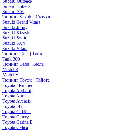
Subaru Outback
Subaru Tribeca
Subaru XV
Тюнинг Suzuki | Сузуки
Suzuki Grand Vitara
Suzuki Jimny
Suzuki Kizashi
Suzuki Swift
Suzuki SX4
Suzuki Vitara
Тюнинг Tank | Танк
Tank 300
Тюнинг Tesla | Тесла
Model 3
Model Y
Тюнинг Toyota | Тойота
Toyota 4Runner
Toyota Alphard
Toyota Auris
Toyota Avensis
Toyota bB
Toyota Caldina
Toyota Camry
Toyota Carina E
Toyota Celica