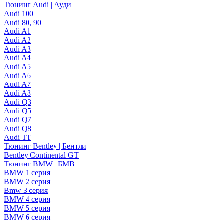
Тюнинг Audi | Ауди
Audi 100
Audi 80, 90
Audi A1
Audi A2
Audi A3
Audi A4
Audi A5
Audi A6
Audi A7
Audi A8
Audi Q3
Audi Q5
Audi Q7
Audi Q8
Audi TT
Тюнинг Bentley | Бентли
Bentley Continental GT
Тюнинг BMW | БМВ
BMW 1 серия
BMW 2 серия
Bmw 3 серия
BMW 4 серия
BMW 5 серия
BMW 6 серия