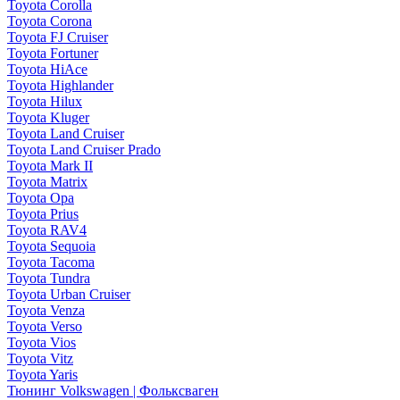
Toyota Corolla
Toyota Corona
Toyota FJ Cruiser
Toyota Fortuner
Toyota HiAce
Toyota Highlander
Toyota Hilux
Toyota Kluger
Toyota Land Cruiser
Toyota Land Cruiser Prado
Toyota Mark II
Toyota Matrix
Toyota Opa
Toyota Prius
Toyota RAV4
Toyota Sequoia
Toyota Tacoma
Toyota Tundra
Toyota Urban Cruiser
Toyota Venza
Toyota Verso
Toyota Vios
Toyota Vitz
Toyota Yaris
Тюнинг Volkswagen | Фольксваген