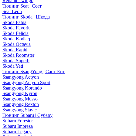
Renault Twingo
Тюнинг Seat | Сеат
Seat Leon
Тюнинг Skoda | Шкода
Skoda Fabia
Skoda Favorit
Skoda Felicia
Skoda Kodiaq
Skoda Octavia
Skoda Rapid
Skoda Roomster
Skoda Superb
Skoda Yeti
Тюнинг SsangYong | Санг Енг
Ssangyong Actyon
Ssangyong Actyon Sport
Ssangyong Korando
Ssangyong Kyron
Ssangyong Musso
Ssangyong Rexton
Ssangyong Stavic
Тюнинг Subaru | Субару
Subaru Forester
Subaru Impreza
Subaru Legacy