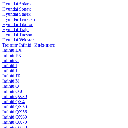
Hyundai Solaris
Hyundai Sonata
Hyundai Starex
Hyundai Terracan
Hyundai Tiburon
Hyundai Trajet
Hyundai Tucson
Hyundai Veloster
Тюнинг Infiniti | Инфинити
Infiniti EX
Infiniti FX
Infiniti G
Infiniti I
Infiniti J
Infiniti JX
Infiniti M
Infiniti Q
Infiniti Q50
Infiniti QX30
Infiniti QX4
Infiniti QX50
Infiniti QX56
Infiniti QX60
Infiniti QX70
Infiniti QX80