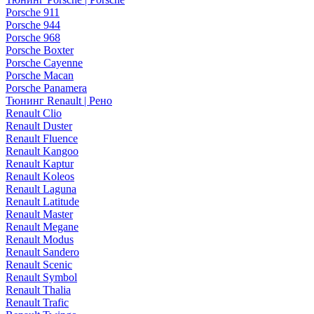
Porsche 911
Porsche 944
Porsche 968
Porsche Boxter
Porsche Cayenne
Porsche Macan
Porsche Panamera
Тюнинг Renault | Рено
Renault Clio
Renault Duster
Renault Fluence
Renault Kangoo
Renault Kaptur
Renault Koleos
Renault Laguna
Renault Latitude
Renault Master
Renault Megane
Renault Modus
Renault Sandero
Renault Scenic
Renault Symbol
Renault Thalia
Renault Trafic