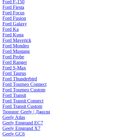
Ford F-150
Ford Fiesta
Ford Focus
Ford Fusion
Ford Galaxy
Ford Ka
Ford Kuga
Ford Maverick
Ford Mondeo
Ford Mustang
Ford Probe
Ford Ranger
Ford S-Max
Ford Taurus
Ford Thunderbird
Ford Tourneo Connect
Ford Tourneo Custom
Ford Transit
Ford Transit Connect
Ford Transit Custom
Тюнинг Geely | Джили
Geely Atlas
Geely Emgrand EC7
Geely Emgrand X7
Geely GC6