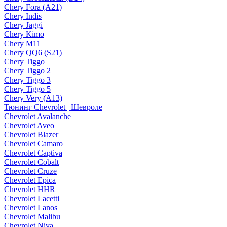
Chery Fora (A21)
Chery Indis
Chery Jaggi
Chery Kimo
Chery M11
Chery QQ6 (S21)
Chery Tiggo
Chery Tiggo 2
Chery Tiggo 3
Chery Tiggo 5
Chery Very (A13)
Тюнинг Chevrolet | Шевроле
Chevrolet Avalanche
Chevrolet Aveo
Chevrolet Blazer
Chevrolet Camaro
Chevrolet Captiva
Chevrolet Cobalt
Chevrolet Cruze
Chevrolet Epica
Chevrolet HHR
Chevrolet Lacetti
Chevrolet Lanos
Chevrolet Malibu
Chevrolet Niva