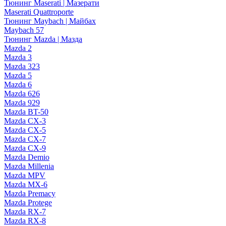
Тюнинг Maserati | Мазерати
Maserati Quattroporte
Тюнинг Maybach | Майбах
Maybach 57
Тюнинг Mazda | Мазда
Mazda 2
Mazda 3
Mazda 323
Mazda 5
Mazda 6
Mazda 626
Mazda 929
Mazda BT-50
Mazda CX-3
Mazda CX-5
Mazda CX-7
Mazda CX-9
Mazda Demio
Mazda Millenia
Mazda MPV
Mazda MX-6
Mazda Premacy
Mazda Protege
Mazda RX-7
Mazda RX-8