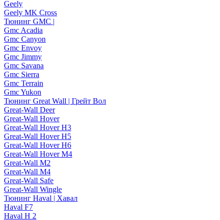
Geely
Geely MK Cross
Тюнинг GMC |
Gmc Acadia
Gmc Canyon
Gmc Envoy
Gmc Jimmy
Gmc Savana
Gmc Sierra
Gmc Terrain
Gmc Yukon
Тюнинг Great Wall | Грейт Вол
Great-Wall Deer
Great-Wall Hover
Great-Wall Hover H3
Great-Wall Hover H5
Great-Wall Hover H6
Great-Wall Hover M4
Great-Wall M2
Great-Wall M4
Great-Wall Safe
Great-Wall Wingle
Тюнинг Haval | Хавал
Haval F7
Haval H 2