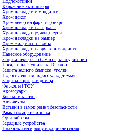
Подлокотники
Каркасные авто шторы
Хром накладки и молдинги
Хром пакет
Хром декор на фары и фонари
Хром накладки на зеркала
Хром накладки ручки дверей
Хром накладки на бампер
Хром молдинги на окна
Хром накладки на двери и молдинги
Навесное оборудование
Защита переднего бампера, кенгурятники
Насадки на глушитель | Выхлоп
Защита заднего бампера, уголки
Пороги, защита порогов, подножки
Защиты картера и днища
Фаркопы | ТСУ
Аксессуары
Брелки и ключи
Авточехлы
Вставки в замок ремня безопасности
Рамки номерного знака
Органайзеры
Зарядные устройства
Плавники на крышу и радио антенны