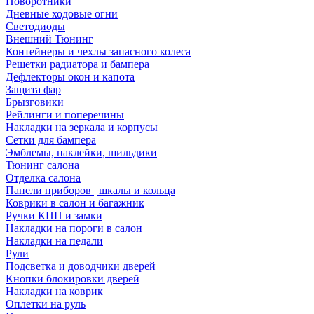
Поворотники
Дневные ходовые огни
Светодиоды
Внешний Тюнинг
Контейнеры и чехлы запасного колеса
Решетки радиатора и бампера
Дефлекторы окон и капота
Защита фар
Брызговики
Рейлинги и поперечины
Накладки на зеркала и корпусы
Сетки для бампера
Эмблемы, наклейки, шильдики
Тюнинг салона
Отделка салона
Панели приборов | шкалы и кольца
Коврики в салон и багажник
Ручки КПП и замки
Накладки на пороги в салон
Накладки на педали
Рули
Подсветка и доводчики дверей
Кнопки блокировки дверей
Накладки на коврик
Оплетки на руль