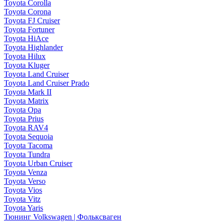
Toyota Corolla
Toyota Corona
Toyota FJ Cruiser
Toyota Fortuner
Toyota HiAce
Toyota Highlander
Toyota Hilux
Toyota Kluger
Toyota Land Cruiser
Toyota Land Cruiser Prado
Toyota Mark II
Toyota Matrix
Toyota Opa
Toyota Prius
Toyota RAV4
Toyota Sequoia
Toyota Tacoma
Toyota Tundra
Toyota Urban Cruiser
Toyota Venza
Toyota Verso
Toyota Vios
Toyota Vitz
Toyota Yaris
Тюнинг Volkswagen | Фольксваген