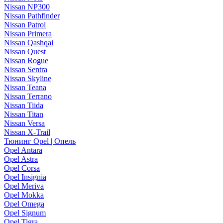
Nissan NP300
Nissan Pathfinder
Nissan Patrol
Nissan Primera
Nissan Qashqai
Nissan Quest
Nissan Rogue
Nissan Sentra
Nissan Skyline
Nissan Teana
Nissan Terrano
Nissan Tiida
Nissan Titan
Nissan Versa
Nissan X-Trail
Тюнинг Opel | Опель
Opel Antara
Opel Astra
Opel Corsa
Opel Insignia
Opel Meriva
Opel Mokka
Opel Omega
Opel Signum
Opel Tigra