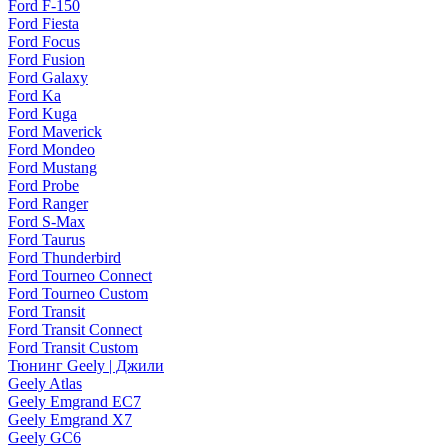
Ford F-150
Ford Fiesta
Ford Focus
Ford Fusion
Ford Galaxy
Ford Ka
Ford Kuga
Ford Maverick
Ford Mondeo
Ford Mustang
Ford Probe
Ford Ranger
Ford S-Max
Ford Taurus
Ford Thunderbird
Ford Tourneo Connect
Ford Tourneo Custom
Ford Transit
Ford Transit Connect
Ford Transit Custom
Тюнинг Geely | Джили
Geely Atlas
Geely Emgrand EC7
Geely Emgrand X7
Geely GC6