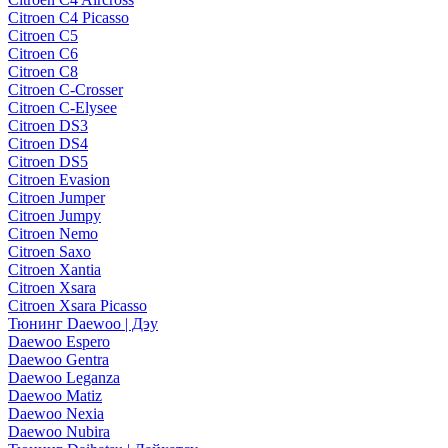
Citroen C4 Picasso
Citroen C5
Citroen C6
Citroen C8
Citroen C-Crosser
Citroen C-Elysee
Citroen DS3
Citroen DS4
Citroen DS5
Citroen Evasion
Citroen Jumper
Citroen Jumpy
Citroen Nemo
Citroen Saxo
Citroen Xantia
Citroen Xsara
Citroen Xsara Picasso
Тюнинг Daewoo | Дэу
Daewoo Espero
Daewoo Gentra
Daewoo Leganza
Daewoo Matiz
Daewoo Nexia
Daewoo Nubira