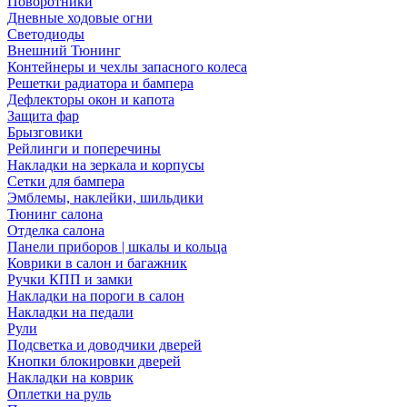
Поворотники
Дневные ходовые огни
Светодиоды
Внешний Тюнинг
Контейнеры и чехлы запасного колеса
Решетки радиатора и бампера
Дефлекторы окон и капота
Защита фар
Брызговики
Рейлинги и поперечины
Накладки на зеркала и корпусы
Сетки для бампера
Эмблемы, наклейки, шильдики
Тюнинг салона
Отделка салона
Панели приборов | шкалы и кольца
Коврики в салон и багажник
Ручки КПП и замки
Накладки на пороги в салон
Накладки на педали
Рули
Подсветка и доводчики дверей
Кнопки блокировки дверей
Накладки на коврик
Оплетки на руль