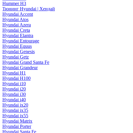
Hummer H3
Тюнинг Hyundai | Хендай
Hyundai Accent
Hyundai Atos
Hyundai Azera
Hyundai Creta
Hyundai Elantra
Hyundai Entourage
Hyundai Equus
Hyundai Genesis
Hyundai Getz
Hyundai Grand Santa Fe
Hyundai Grandeur
Hyundai H1
Hyundai H100
Hyundai i10
Hyundai i20
Hyundai i30
Hyundai i40
Hyundai ix20
Hyundai ix35
Hyundai ix55
Hyundai Matrix
Hyundai Porter
Hyundai Santa Fe