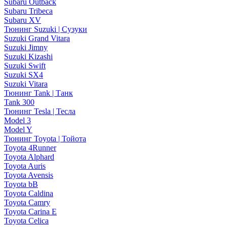
Subaru Outback
Subaru Tribeca
Subaru XV
Тюнинг Suzuki | Сузуки
Suzuki Grand Vitara
Suzuki Jimny
Suzuki Kizashi
Suzuki Swift
Suzuki SX4
Suzuki Vitara
Тюнинг Tank | Танк
Tank 300
Тюнинг Tesla | Тесла
Model 3
Model Y
Тюнинг Toyota | Тойота
Toyota 4Runner
Toyota Alphard
Toyota Auris
Toyota Avensis
Toyota bB
Toyota Caldina
Toyota Camry
Toyota Carina E
Toyota Celica