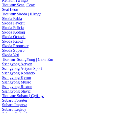
Renault Twingo
Тюнинг Seat | Сеат
Seat Leon
Тюнинг Skoda | Шкода
Skoda Fabia
Skoda Favorit
Skoda Felicia
Skoda Kodiaq
Skoda Octavia
Skoda Rapid
Skoda Roomster
Skoda Superb
Skoda Yeti
Тюнинг SsangYong | Санг Енг
Ssangyong Actyon
Ssangyong Actyon Sport
Ssangyong Korando
Ssangyong Kyron
Ssangyong Musso
Ssangyong Rexton
Ssangyong Stavic
Тюнинг Subaru | Субару
Subaru Forester
Subaru Impreza
Subaru Legacy