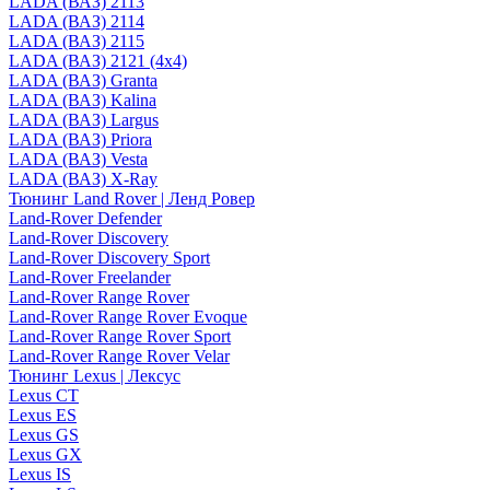
LADA (ВАЗ) 2113
LADA (ВАЗ) 2114
LADA (ВАЗ) 2115
LADA (ВАЗ) 2121 (4x4)
LADA (ВАЗ) Granta
LADA (ВАЗ) Kalina
LADA (ВАЗ) Largus
LADA (ВАЗ) Priora
LADA (ВАЗ) Vesta
LADA (ВАЗ) X-Ray
Тюнинг Land Rover | Ленд Ровер
Land-Rover Defender
Land-Rover Discovery
Land-Rover Discovery Sport
Land-Rover Freelander
Land-Rover Range Rover
Land-Rover Range Rover Evoque
Land-Rover Range Rover Sport
Land-Rover Range Rover Velar
Тюнинг Lexus | Лексус
Lexus CT
Lexus ES
Lexus GS
Lexus GX
Lexus IS