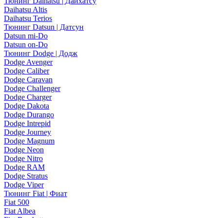
Тюнинг Daihatsu | Дайхатсу
Daihatsu Altis
Daihatsu Terios
Тюнинг Datsun | Датсун
Datsun mi-Do
Datsun on-Do
Тюнинг Dodge | Додж
Dodge Avenger
Dodge Caliber
Dodge Caravan
Dodge Challenger
Dodge Charger
Dodge Dakota
Dodge Durango
Dodge Intrepid
Dodge Journey
Dodge Magnum
Dodge Neon
Dodge Nitro
Dodge RAM
Dodge Stratus
Dodge Viper
Тюнинг Fiat | Фиат
Fiat 500
Fiat Albea