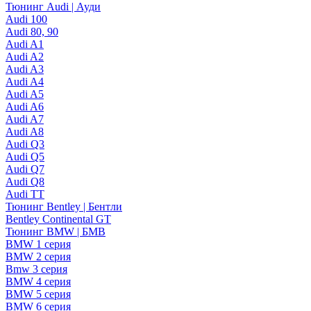
Тюнинг Audi | Ауди
Audi 100
Audi 80, 90
Audi A1
Audi A2
Audi A3
Audi A4
Audi A5
Audi A6
Audi A7
Audi A8
Audi Q3
Audi Q5
Audi Q7
Audi Q8
Audi TT
Тюнинг Bentley | Бентли
Bentley Continental GT
Тюнинг BMW | БМВ
BMW 1 серия
BMW 2 серия
Bmw 3 серия
BMW 4 серия
BMW 5 серия
BMW 6 серия