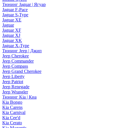
Тюнинг Jaguar | Ягуар
Jaguar F-Pace
Jaguar S-Type
Jaguar XE
Jaguar
Jaguar XF
Jaguar XJ
Jaguar XK
Jaguar X-Type
Тюнинг Jeep | Джип
Jeep Cherokee
Jeep Commander
Jeep Compass
Jeep Grand Cherokee
Jeep Liberty
Jeep Patriot
Jeep Renegade
Jeep Wrangler
Тюнинг Kia | Киа
Kia Bongo
Kia Carens
Kia Carnival
Kia Cee'd
Kia Cerato
Kia Magentis