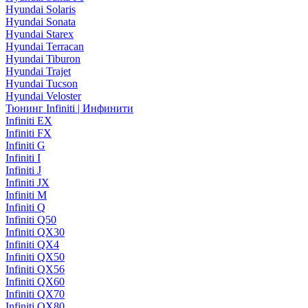
Hyundai Solaris
Hyundai Sonata
Hyundai Starex
Hyundai Terracan
Hyundai Tiburon
Hyundai Trajet
Hyundai Tucson
Hyundai Veloster
Тюнинг Infiniti | Инфинити
Infiniti EX
Infiniti FX
Infiniti G
Infiniti I
Infiniti J
Infiniti JX
Infiniti M
Infiniti Q
Infiniti Q50
Infiniti QX30
Infiniti QX4
Infiniti QX50
Infiniti QX56
Infiniti QX60
Infiniti QX70
Infiniti QX80