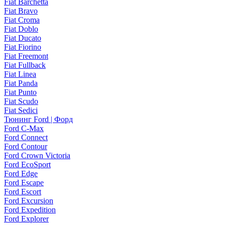
Fiat Barchetta
Fiat Bravo
Fiat Croma
Fiat Doblo
Fiat Ducato
Fiat Fiorino
Fiat Freemont
Fiat Fullback
Fiat Linea
Fiat Panda
Fiat Punto
Fiat Scudo
Fiat Sedici
Тюнинг Ford | Форд
Ford C-Max
Ford Connect
Ford Contour
Ford Crown Victoria
Ford EcoSport
Ford Edge
Ford Escape
Ford Escort
Ford Excursion
Ford Expedition
Ford Explorer