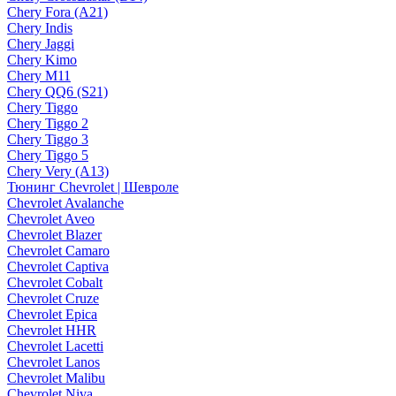
Chery Fora (A21)
Chery Indis
Chery Jaggi
Chery Kimo
Chery M11
Chery QQ6 (S21)
Chery Tiggo
Chery Tiggo 2
Chery Tiggo 3
Chery Tiggo 5
Chery Very (A13)
Тюнинг Chevrolet | Шевроле
Chevrolet Avalanche
Chevrolet Aveo
Chevrolet Blazer
Chevrolet Camaro
Chevrolet Captiva
Chevrolet Cobalt
Chevrolet Cruze
Chevrolet Epica
Chevrolet HHR
Chevrolet Lacetti
Chevrolet Lanos
Chevrolet Malibu
Chevrolet Niva