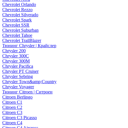
Chevrolet Orlando
Chevrolet Rezzo
Chevrolet Silverado
Chevrolet Spark
Chevrolet SSR
Chevrolet Suburban
Chevrolet Tahoe
Chevrolet TrailBlazer
Тюнинг Chrysler | Крайслер
Chrysler 200
Chrysler 300C
Chrysler 300M
Chrysler Pacifica
Chrysler PT Cruiser
Chrysler Sebring
Chrysler Town&amp;Country
Chrysler Voyager
Тюнинг Citroen | Ситроен
Citroen Berlingo
Citroen C1
Citroen C2
Citroen C3
Citroen C3 Picasso
Citroen C4
Citroen C4 Aircross