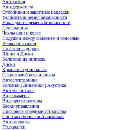
Автохимия
Автодержатели
Отбойники и защитные накладки
Удлинители ремня безопасности
Накладки на ремень безопасности
Пепельницы
Чехлы шин и колес
Подушки между сидением и консолью
Вешалки в салон
Полезное в дорогу
Шины и Диски
Колпачки на ниппель
Диски
Крышки ступиц колес
Секретные болты и винты
Автоэлектроника
Колонки | Динамики | Акустика
Автомагнитолы
Видеокамеры
Видеорегистраторы
Блоки управления
Цифровые зарядные устройства
Системы безопасной парковки
Автозапчасти
Подкрылки