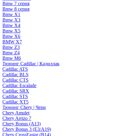
Bmw 7 серия
Bmw 8 серия
Bmw X1
Bmw X3
Bmw X4
Bmw X5
Bmw X6
BMW X7
Bmw Z3
Bmw Z4
Bmw М6
Тюнинг Cadillac | Кадиллак
Cadillac ATS
Cadillac BLS
Cadillac CTS
Cadillac Escalade
Cadillac SRX
Cadillac STS
Cadillac XT5
Тюнинг Chery | Чери
Chery Amulet
Chery Arrizo 7
Chery Bonus (A13)
Chery Bonus 3 (E3/A19)
Chery CrossEastar (B14)