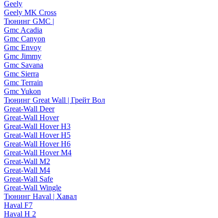
Geely
Geely MK Cross
Тюнинг GMC |
Gmc Acadia
Gmc Canyon
Gmc Envoy
Gmc Jimmy
Gmc Savana
Gmc Sierra
Gmc Terrain
Gmc Yukon
Тюнинг Great Wall | Грейт Вол
Great-Wall Deer
Great-Wall Hover
Great-Wall Hover H3
Great-Wall Hover H5
Great-Wall Hover H6
Great-Wall Hover M4
Great-Wall M2
Great-Wall M4
Great-Wall Safe
Great-Wall Wingle
Тюнинг Haval | Хавал
Haval F7
Haval H 2