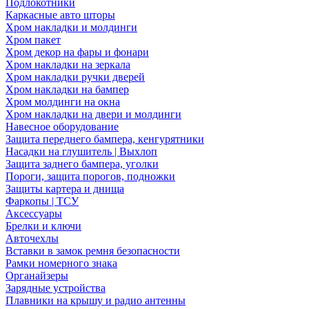
Подлокотники
Каркасные авто шторы
Хром накладки и молдинги
Хром пакет
Хром декор на фары и фонари
Хром накладки на зеркала
Хром накладки ручки дверей
Хром накладки на бампер
Хром молдинги на окна
Хром накладки на двери и молдинги
Навесное оборудование
Защита переднего бампера, кенгурятники
Насадки на глушитель | Выхлоп
Защита заднего бампера, уголки
Пороги, защита порогов, подножки
Защиты картера и днища
Фаркопы | ТСУ
Аксессуары
Брелки и ключи
Авточехлы
Вставки в замок ремня безопасности
Рамки номерного знака
Органайзеры
Зарядные устройства
Плавники на крышу и радио антенны