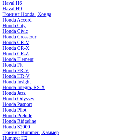
Haval H6
Haval H9
Тюнинг Honda | Хонда
Honda Accord
Honda City
Honda Civic
Honda Crosstour
Honda CR-V
Honda CR-X
Honda CR-Z
Honda Element
Honda Fit
Honda FR-V
Honda HR-V
Honda Insight
Honda Integra, RS-X
Honda Jazz
Honda Odyssey
Honda Pasport
Honda Pilot
Honda Prelude
Honda Ridgeline
Honda S2000
Тюнинг Hummer | Хаммер
Hummer H2