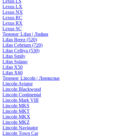
Lexus LS
Lexus LX
Lexus NX
Lexus RC
Lexus RX
Lexus SC
Тюнинг Lifan | Лифан
Lifan Breez (520)
Lifan Cebrium (720)
Lifan Celliya (530)
Lifan Smily
Lifan Solano
Lifan X50
Lifan X60
Тюнинг Lincoln | Линкольн
Lincoln Aviator
Lincoln Blackwood
Lincoln Continental
Lincoln Mark VIII
Lincoln MKS
Lincoln MKT
Lincoln MKX
Lincoln MKZ
Lincoln Navigator
Lincoln Town Car