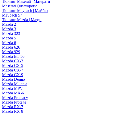
Тюнинг Maserati | Мазерати
Maserati Quattroporte
Тюнинг Maybach | Майбах
Maybach 57
Тюнинг Mazda | Мазда
Mazda 2
Mazda 3
Mazda 323
Mazda 5
Mazda 6
Mazda 626
Mazda 929
Mazda BT-50
Mazda CX-3
Mazda CX-5
Mazda CX-7
Mazda CX-9
Mazda Demio
Mazda Millenia
Mazda MPV
Mazda MX-6
Mazda Premacy
Mazda Protege
Mazda RX-7
Mazda RX-8