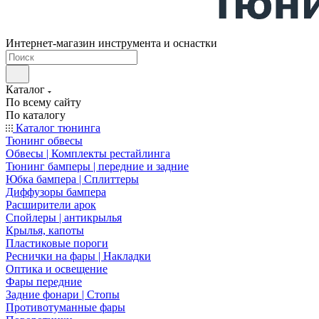
Интернет-магазин инструмента и оснастки
Каталог
По всему сайту
По каталогу
Каталог тюнинга
Тюнинг обвесы
Обвесы | Комплекты рестайлинга
Тюнинг бамперы | передние и задние
Юбка бампера | Сплиттеры
Диффузоры бампера
Расширители арок
Спойлеры | антикрылья
Крылья, капоты
Пластиковые пороги
Реснички на фары | Накладки
Оптика и освещение
Фары передние
Задние фонари | Стопы
Противотуманные фары