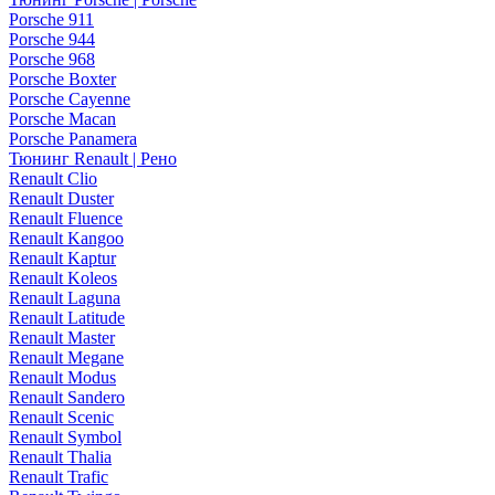
Porsche 911
Porsche 944
Porsche 968
Porsche Boxter
Porsche Cayenne
Porsche Macan
Porsche Panamera
Тюнинг Renault | Рено
Renault Clio
Renault Duster
Renault Fluence
Renault Kangoo
Renault Kaptur
Renault Koleos
Renault Laguna
Renault Latitude
Renault Master
Renault Megane
Renault Modus
Renault Sandero
Renault Scenic
Renault Symbol
Renault Thalia
Renault Trafic