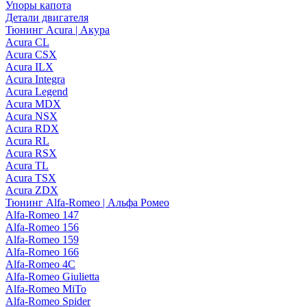
Упоры капота
Детали двигателя
Тюнинг Acura | Акура
Acura CL
Acura CSX
Acura ILX
Acura Integra
Acura Legend
Acura MDX
Acura NSX
Acura RDX
Acura RL
Acura RSX
Acura TL
Acura TSX
Acura ZDX
Тюнинг Alfa-Romeo | Альфа Ромео
Alfa-Romeo 147
Alfa-Romeo 156
Alfa-Romeo 159
Alfa-Romeo 166
Alfa-Romeo 4C
Alfa-Romeo Giulietta
Alfa-Romeo MiTo
Alfa-Romeo Spider