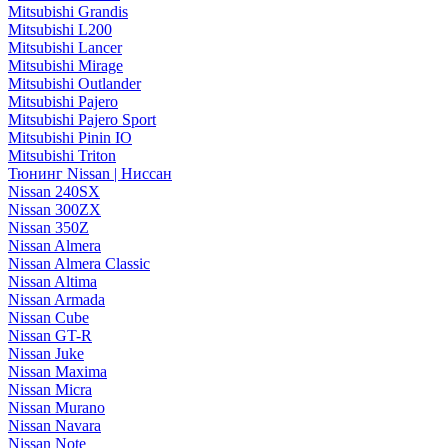
Mitsubishi Grandis
Mitsubishi L200
Mitsubishi Lancer
Mitsubishi Mirage
Mitsubishi Outlander
Mitsubishi Pajero
Mitsubishi Pajero Sport
Mitsubishi Pinin IO
Mitsubishi Triton
Тюнинг Nissan | Ниссан
Nissan 240SX
Nissan 300ZX
Nissan 350Z
Nissan Almera
Nissan Almera Classic
Nissan Altima
Nissan Armada
Nissan Cube
Nissan GT-R
Nissan Juke
Nissan Maxima
Nissan Micra
Nissan Murano
Nissan Navara
Nissan Note