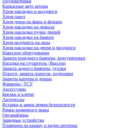
Подлокотники
Каркасные авто шторы
Хром накладки и молдинги
Хром пакет
Хром декор на фары и фонари
Хром накладки на зеркала
Хром накладки ручки дверей
Хром накладки на бампер
Хром молдинги на окна
Хром накладки на двери и молдинги
Навесное оборудование
Защита переднего бампера, кенгурятники
Насадки на глушитель | Выхлоп
Защита заднего бампера, уголки
Пороги, защита порогов, подножки
Защиты картера и днища
Фаркопы | ТСУ
Аксессуары
Брелки и ключи
Авточехлы
Вставки в замок ремня безопасности
Рамки номерного знака
Органайзеры
Зарядные устройства
Плавники на крышу и радио антенны