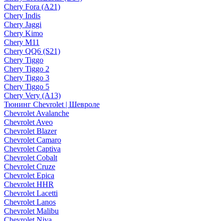
Chery Fora (A21)
Chery Indis
Chery Jaggi
Chery Kimo
Chery M11
Chery QQ6 (S21)
Chery Tiggo
Chery Tiggo 2
Chery Tiggo 3
Chery Tiggo 5
Chery Very (A13)
Тюнинг Chevrolet | Шевроле
Chevrolet Avalanche
Chevrolet Aveo
Chevrolet Blazer
Chevrolet Camaro
Chevrolet Captiva
Chevrolet Cobalt
Chevrolet Cruze
Chevrolet Epica
Chevrolet HHR
Chevrolet Lacetti
Chevrolet Lanos
Chevrolet Malibu
Chevrolet Niva