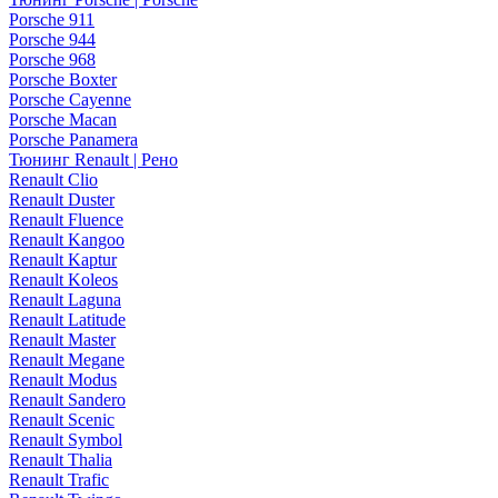
Porsche 911
Porsche 944
Porsche 968
Porsche Boxter
Porsche Cayenne
Porsche Macan
Porsche Panamera
Тюнинг Renault | Рено
Renault Clio
Renault Duster
Renault Fluence
Renault Kangoo
Renault Kaptur
Renault Koleos
Renault Laguna
Renault Latitude
Renault Master
Renault Megane
Renault Modus
Renault Sandero
Renault Scenic
Renault Symbol
Renault Thalia
Renault Trafic