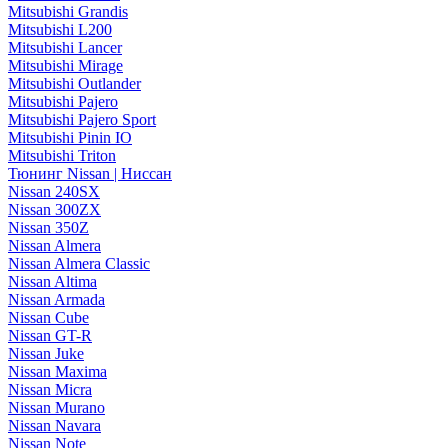
Mitsubishi Grandis
Mitsubishi L200
Mitsubishi Lancer
Mitsubishi Mirage
Mitsubishi Outlander
Mitsubishi Pajero
Mitsubishi Pajero Sport
Mitsubishi Pinin IO
Mitsubishi Triton
Тюнинг Nissan | Ниссан
Nissan 240SX
Nissan 300ZX
Nissan 350Z
Nissan Almera
Nissan Almera Classic
Nissan Altima
Nissan Armada
Nissan Cube
Nissan GT-R
Nissan Juke
Nissan Maxima
Nissan Micra
Nissan Murano
Nissan Navara
Nissan Note