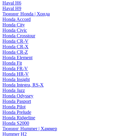
Haval H6
Haval H9
Тюнинг Honda | Хонда
Honda Accord
Honda City
Honda Civic
Honda Crosstour
Honda CR-V
Honda CR-X
Honda CR-Z
Honda Element
Honda Fit
Honda FR-V
Honda HR-V
Honda Insight
Honda Integra, RS-X
Honda Jazz
Honda Odyssey
Honda Pasport
Honda Pilot
Honda Prelude
Honda Ridgeline
Honda S2000
Тюнинг Hummer | Хаммер
Hummer H2