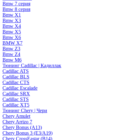
Bmw 7 серия
Bmw 8 серия
Bmw X1
Bmw X3
Bmw X4
Bmw X5
Bmw X6
BMW X7
Bmw Z3
Bmw Z4
Bmw М6
Тюнинг Cadillac | Кадиллак
Cadillac ATS
Cadillac BLS
Cadillac CTS
Cadillac Escalade
Cadillac SRX
Cadillac STS
Cadillac XT5
Тюнинг Chery | Чери
Chery Amulet
Chery Arrizo 7
Chery Bonus (A13)
Chery Bonus 3 (E3/A19)
Chery CrossEastar (B14)