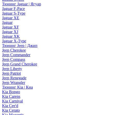
Тюнинг Jaguar | Ягуар
Jaguar F-Pace
Jaguar S-Type
Jaguar XE
Jaguar
Jaguar XF
Jaguar XJ
Jaguar XK
Jaguar X-Type
Тюнинг Jeep | Джип
Jeep Cherokee
Jeep Commander
Jeep Compass
Jeep Grand Cherokee
Jeep Liberty
Jeep Patriot
Jeep Renegade
Jeep Wrangler
Тюнинг Kia | Киа
Kia Bongo
Kia Carens
Kia Carnival
Kia Cee'd
Kia Cerato
Kia Magentis