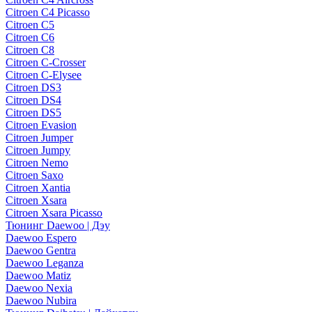
Citroen C4 Picasso
Citroen C5
Citroen C6
Citroen C8
Citroen C-Crosser
Citroen C-Elysee
Citroen DS3
Citroen DS4
Citroen DS5
Citroen Evasion
Citroen Jumper
Citroen Jumpy
Citroen Nemo
Citroen Saxo
Citroen Xantia
Citroen Xsara
Citroen Xsara Picasso
Тюнинг Daewoo | Дэу
Daewoo Espero
Daewoo Gentra
Daewoo Leganza
Daewoo Matiz
Daewoo Nexia
Daewoo Nubira