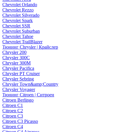
Chevrolet Orlando
Chevrolet Rezzo
Chevrolet Silverado
Chevrolet Spark
Chevrolet SSR
Chevrolet Suburban
Chevrolet Tahoe
Chevrolet TrailBlazer
Тюнинг Chrysler | Крайслер
Chrysler 200
Chrysler 300C
Chrysler 300M
Chrysler Pacifica
Chrysler PT Cruiser
Chrysler Sebring
Chrysler Town&amp;Country
Chrysler Voyager
Тюнинг Citroen | Ситроен
Citroen Berlingo
Citroen C1
Citroen C2
Citroen C3
Citroen C3 Picasso
Citroen C4
Citroen C4 Aircross