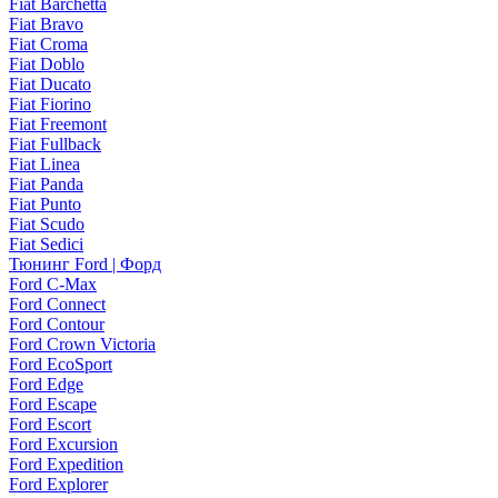
Fiat Barchetta
Fiat Bravo
Fiat Croma
Fiat Doblo
Fiat Ducato
Fiat Fiorino
Fiat Freemont
Fiat Fullback
Fiat Linea
Fiat Panda
Fiat Punto
Fiat Scudo
Fiat Sedici
Тюнинг Ford | Форд
Ford C-Max
Ford Connect
Ford Contour
Ford Crown Victoria
Ford EcoSport
Ford Edge
Ford Escape
Ford Escort
Ford Excursion
Ford Expedition
Ford Explorer