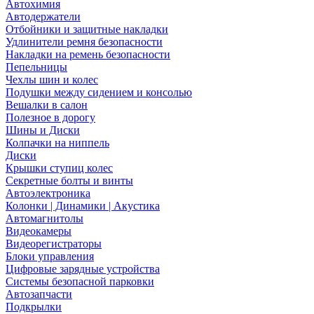
Автохимия
Автодержатели
Отбойники и защитные накладки
Удлинители ремня безопасности
Накладки на ремень безопасности
Пепельницы
Чехлы шин и колес
Подушки между сидением и консолью
Вешалки в салон
Полезное в дорогу
Шины и Диски
Колпачки на ниппель
Диски
Крышки ступиц колес
Секретные болты и винты
Автоэлектроника
Колонки | Динамики | Акустика
Автомагнитолы
Видеокамеры
Видеорегистраторы
Блоки управления
Цифровые зарядные устройства
Системы безопасной парковки
Автозапчасти
Подкрылки