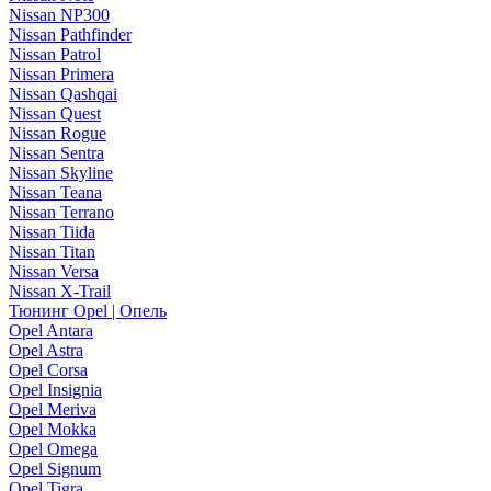
Nissan NP300
Nissan Pathfinder
Nissan Patrol
Nissan Primera
Nissan Qashqai
Nissan Quest
Nissan Rogue
Nissan Sentra
Nissan Skyline
Nissan Teana
Nissan Terrano
Nissan Tiida
Nissan Titan
Nissan Versa
Nissan X-Trail
Тюнинг Opel | Опель
Opel Antara
Opel Astra
Opel Corsa
Opel Insignia
Opel Meriva
Opel Mokka
Opel Omega
Opel Signum
Opel Tigra