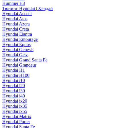
Hummer H3
Тюнинг Hyundai | Хендай
Hyundai Accent
Hyundai Atos
Hyundai Azera
Hyundai Creta
Hyundai Elantra
Hyundai Entourage
Hyundai Equus
Hyundai Genesis
Hyundai Getz
Hyundai Grand Santa Fe
Hyundai Grandeur
Hyundai H1
Hyundai H100
Hyundai i10
Hyundai i20
Hyundai i30
Hyundai i40
Hyundai ix20
Hyundai ix35
Hyundai ix55
Hyundai Matrix
Hyundai Porter
Hyundai Santa Fe