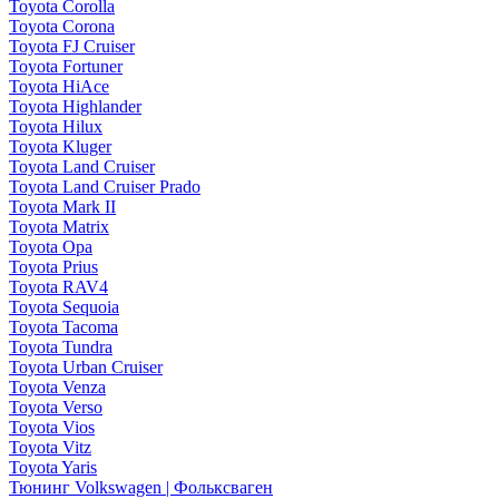
Toyota Corolla
Toyota Corona
Toyota FJ Cruiser
Toyota Fortuner
Toyota HiAce
Toyota Highlander
Toyota Hilux
Toyota Kluger
Toyota Land Cruiser
Toyota Land Cruiser Prado
Toyota Mark II
Toyota Matrix
Toyota Opa
Toyota Prius
Toyota RAV4
Toyota Sequoia
Toyota Tacoma
Toyota Tundra
Toyota Urban Cruiser
Toyota Venza
Toyota Verso
Toyota Vios
Toyota Vitz
Toyota Yaris
Тюнинг Volkswagen | Фольксваген