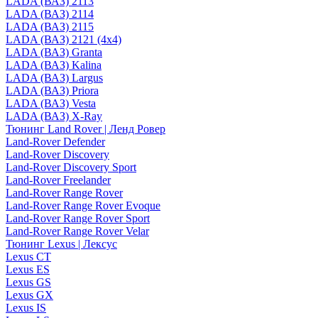
LADA (ВАЗ) 2113
LADA (ВАЗ) 2114
LADA (ВАЗ) 2115
LADA (ВАЗ) 2121 (4x4)
LADA (ВАЗ) Granta
LADA (ВАЗ) Kalina
LADA (ВАЗ) Largus
LADA (ВАЗ) Priora
LADA (ВАЗ) Vesta
LADA (ВАЗ) X-Ray
Тюнинг Land Rover | Ленд Ровер
Land-Rover Defender
Land-Rover Discovery
Land-Rover Discovery Sport
Land-Rover Freelander
Land-Rover Range Rover
Land-Rover Range Rover Evoque
Land-Rover Range Rover Sport
Land-Rover Range Rover Velar
Тюнинг Lexus | Лексус
Lexus CT
Lexus ES
Lexus GS
Lexus GX
Lexus IS