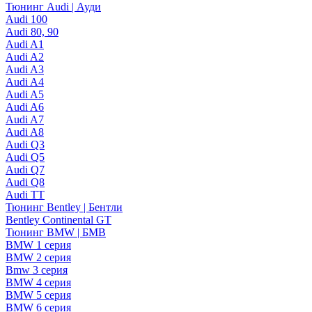
Тюнинг Audi | Ауди
Audi 100
Audi 80, 90
Audi A1
Audi A2
Audi A3
Audi A4
Audi A5
Audi A6
Audi A7
Audi A8
Audi Q3
Audi Q5
Audi Q7
Audi Q8
Audi TT
Тюнинг Bentley | Бентли
Bentley Continental GT
Тюнинг BMW | БМВ
BMW 1 серия
BMW 2 серия
Bmw 3 серия
BMW 4 серия
BMW 5 серия
BMW 6 серия