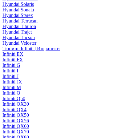
Hyundai Solaris
Hyundai Sonata
Hyundai Starex
Hyundai Terracan
Hyundai Tiburon
Hyundai Trajet
Hyundai Tucson
Hyundai Veloster
Тюнинг Infiniti | Инфинити
Infiniti EX
Infiniti FX
Infiniti G
Infiniti I
Infiniti J
Infiniti JX
Infiniti M
Infiniti Q
Infiniti Q50
Infiniti QX30
Infiniti QX4
Infiniti QX50
Infiniti QX56
Infiniti QX60
Infiniti QX70
Infiniti QX80