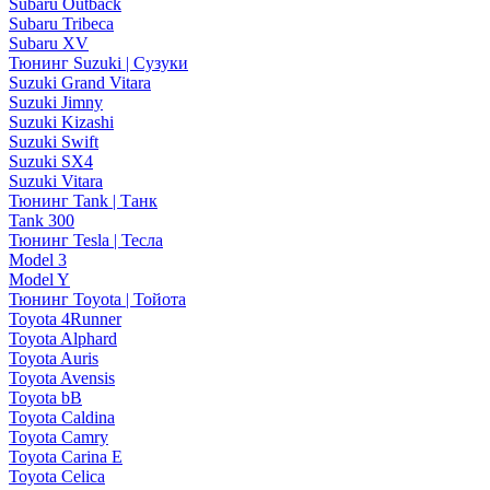
Subaru Outback
Subaru Tribeca
Subaru XV
Тюнинг Suzuki | Сузуки
Suzuki Grand Vitara
Suzuki Jimny
Suzuki Kizashi
Suzuki Swift
Suzuki SX4
Suzuki Vitara
Тюнинг Tank | Танк
Tank 300
Тюнинг Tesla | Тесла
Model 3
Model Y
Тюнинг Toyota | Тойота
Toyota 4Runner
Toyota Alphard
Toyota Auris
Toyota Avensis
Toyota bB
Toyota Caldina
Toyota Camry
Toyota Carina E
Toyota Celica