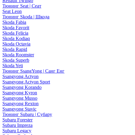
Renault Twingo
Тюнинг Seat | Сеат
Seat Leon
Тюнинг Skoda | Шкода
Skoda Fabia
Skoda Favorit
Skoda Felicia
Skoda Kodiaq
Skoda Octavia
Skoda Rapid
Skoda Roomster
Skoda Superb
Skoda Yeti
Тюнинг SsangYong | Санг Енг
Ssangyong Actyon
Ssangyong Actyon Sport
Ssangyong Korando
Ssangyong Kyron
Ssangyong Musso
Ssangyong Rexton
Ssangyong Stavic
Тюнинг Subaru | Субару
Subaru Forester
Subaru Impreza
Subaru Legacy