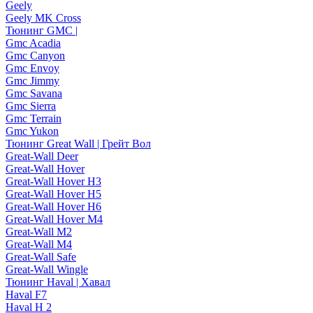
Geely
Geely MK Cross
Тюнинг GMC |
Gmc Acadia
Gmc Canyon
Gmc Envoy
Gmc Jimmy
Gmc Savana
Gmc Sierra
Gmc Terrain
Gmc Yukon
Тюнинг Great Wall | Грейт Вол
Great-Wall Deer
Great-Wall Hover
Great-Wall Hover H3
Great-Wall Hover H5
Great-Wall Hover H6
Great-Wall Hover M4
Great-Wall M2
Great-Wall M4
Great-Wall Safe
Great-Wall Wingle
Тюнинг Haval | Хавал
Haval F7
Haval H 2