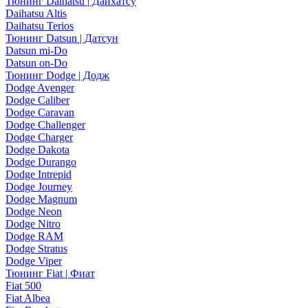
Тюнинг Daihatsu | Дайхатсу
Daihatsu Altis
Daihatsu Terios
Тюнинг Datsun | Датсун
Datsun mi-Do
Datsun on-Do
Тюнинг Dodge | Додж
Dodge Avenger
Dodge Caliber
Dodge Caravan
Dodge Challenger
Dodge Charger
Dodge Dakota
Dodge Durango
Dodge Intrepid
Dodge Journey
Dodge Magnum
Dodge Neon
Dodge Nitro
Dodge RAM
Dodge Stratus
Dodge Viper
Тюнинг Fiat | Фиат
Fiat 500
Fiat Albea