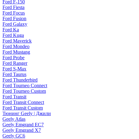
Ford F-150
Ford Fiesta
Ford Focus
Ford Fusion
Ford Galaxy
Ford Ka
Ford Kuga
Ford Maverick
Ford Mondeo
Ford Mustang
Ford Probe
Ford Ranger
Ford S-Max
Ford Taurus
Ford Thunderbird
Ford Tourneo Connect
Ford Tourneo Custom
Ford Transit
Ford Transit Connect
Ford Transit Custom
Тюнинг Geely | Джили
Geely Atlas
Geely Emgrand EC7
Geely Emgrand X7
Geely GC6