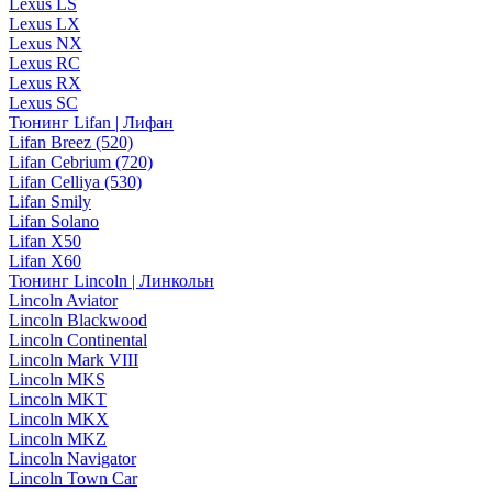
Lexus LS
Lexus LX
Lexus NX
Lexus RC
Lexus RX
Lexus SC
Тюнинг Lifan | Лифан
Lifan Breez (520)
Lifan Cebrium (720)
Lifan Celliya (530)
Lifan Smily
Lifan Solano
Lifan X50
Lifan X60
Тюнинг Lincoln | Линкольн
Lincoln Aviator
Lincoln Blackwood
Lincoln Continental
Lincoln Mark VIII
Lincoln MKS
Lincoln MKT
Lincoln MKX
Lincoln MKZ
Lincoln Navigator
Lincoln Town Car