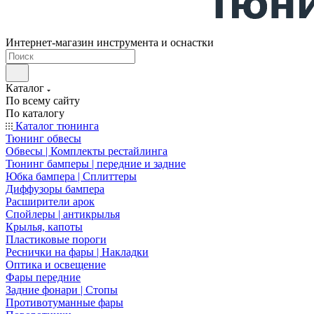
Интернет-магазин инструмента и оснастки
Каталог
По всему сайту
По каталогу
Каталог тюнинга
Тюнинг обвесы
Обвесы | Комплекты рестайлинга
Тюнинг бамперы | передние и задние
Юбка бампера | Сплиттеры
Диффузоры бампера
Расширители арок
Спойлеры | антикрылья
Крылья, капоты
Пластиковые пороги
Реснички на фары | Накладки
Оптика и освещение
Фары передние
Задние фонари | Стопы
Противотуманные фары