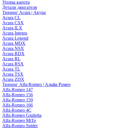
Упоры капота
Детали двигателя
Тюнинг Acura | Акура
Acura CL
Acura CSX
Acura ILX
Acura Integra
Acura Legend
Acura MDX
Acura NSX
Acura RDX
Acura RL
Acura RSX
Acura TL
Acura TSX
Acura ZDX
Тюнинг Alfa-Romeo | Альфа Ромео
Alfa-Romeo 147
Alfa-Romeo 156
Alfa-Romeo 159
Alfa-Romeo 166
Alfa-Romeo 4C
Alfa-Romeo Giulietta
Alfa-Romeo MiTo
Alfa-Romeo Spider