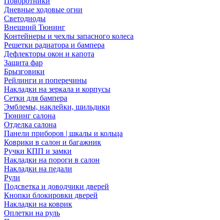
Поворотники
Дневные ходовые огни
Светодиоды
Внешний Тюнинг
Контейнеры и чехлы запасного колеса
Решетки радиатора и бампера
Дефлекторы окон и капота
Защита фар
Брызговики
Рейлинги и поперечины
Накладки на зеркала и корпусы
Сетки для бампера
Эмблемы, наклейки, шильдики
Тюнинг салона
Отделка салона
Панели приборов | шкалы и кольца
Коврики в салон и багажник
Ручки КПП и замки
Накладки на пороги в салон
Накладки на педали
Рули
Подсветка и доводчики дверей
Кнопки блокировки дверей
Накладки на коврик
Оплетки на руль