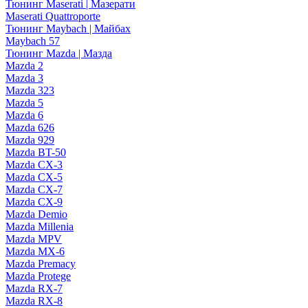
Тюнинг Maserati | Мазерати
Maserati Quattroporte
Тюнинг Maybach | Майбах
Maybach 57
Тюнинг Mazda | Мазда
Mazda 2
Mazda 3
Mazda 323
Mazda 5
Mazda 6
Mazda 626
Mazda 929
Mazda BT-50
Mazda CX-3
Mazda CX-5
Mazda CX-7
Mazda CX-9
Mazda Demio
Mazda Millenia
Mazda MPV
Mazda MX-6
Mazda Premacy
Mazda Protege
Mazda RX-7
Mazda RX-8