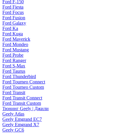
Ford F-150
Ford Fiesta
Ford Focus
Ford Fusion
Ford Galaxy
Ford Ka
Ford Kuga
Ford Maverick
Ford Mondeo
Ford Mustang
Ford Probe
Ford Ranger
Ford S-Max
Ford Taurus
Ford Thunderbird
Ford Tourneo Connect
Ford Tourneo Custom
Ford Transit
Ford Transit Connect
Ford Transit Custom
Тюнинг Geely | Джили
Geely Atlas
Geely Emgrand EC7
Geely Emgrand X7
Geely GC6