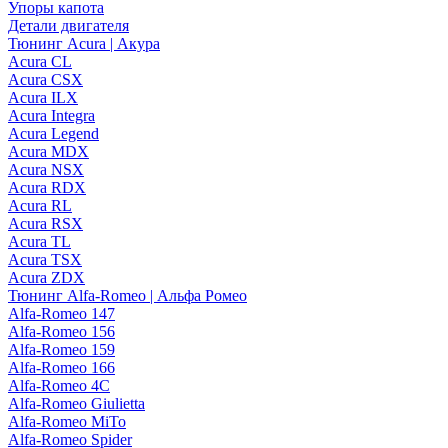
Упоры капота
Детали двигателя
Тюнинг Acura | Акура
Acura CL
Acura CSX
Acura ILX
Acura Integra
Acura Legend
Acura MDX
Acura NSX
Acura RDX
Acura RL
Acura RSX
Acura TL
Acura TSX
Acura ZDX
Тюнинг Alfa-Romeo | Альфа Ромео
Alfa-Romeo 147
Alfa-Romeo 156
Alfa-Romeo 159
Alfa-Romeo 166
Alfa-Romeo 4C
Alfa-Romeo Giulietta
Alfa-Romeo MiTo
Alfa-Romeo Spider