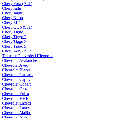
Chery Fora (A21)
Chery Indis
Chery Jaggi
Chery Kimo
Chery M11
Chery QQ6 (S21)
Chery Tiggo
Chery Tiggo 2
Chery Tiggo 3
Chery Tiggo 5
Chery Very (A13)
Тюнинг Chevrolet | Шевроле
Chevrolet Avalanche
Chevrolet Aveo
Chevrolet Blazer
Chevrolet Camaro
Chevrolet Captiva
Chevrolet Cobalt
Chevrolet Cruze
Chevrolet Epica
Chevrolet HHR
Chevrolet Lacetti
Chevrolet Lanos
Chevrolet Malibu
Chevrolet Niva