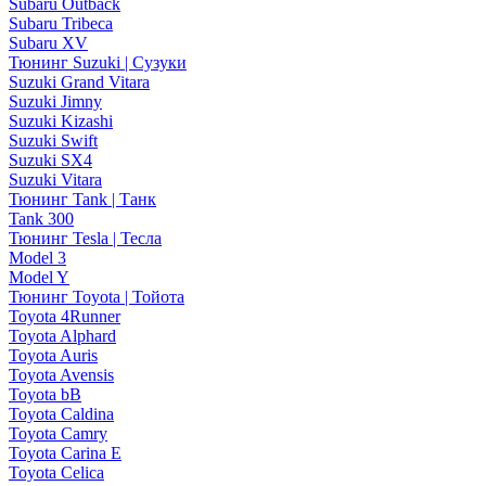
Subaru Outback
Subaru Tribeca
Subaru XV
Тюнинг Suzuki | Сузуки
Suzuki Grand Vitara
Suzuki Jimny
Suzuki Kizashi
Suzuki Swift
Suzuki SX4
Suzuki Vitara
Тюнинг Tank | Танк
Tank 300
Тюнинг Tesla | Тесла
Model 3
Model Y
Тюнинг Toyota | Тойота
Toyota 4Runner
Toyota Alphard
Toyota Auris
Toyota Avensis
Toyota bB
Toyota Caldina
Toyota Camry
Toyota Carina E
Toyota Celica