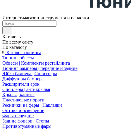
Интернет-магазин инструмента и оснастки
Каталог
По всему сайту
По каталогу
Каталог тюнинга
Тюнинг обвесы
Обвесы | Комплекты рестайлинга
Тюнинг бамперы | передние и задние
Юбка бампера | Сплиттеры
Диффузоры бампера
Расширители арок
Спойлеры | антикрылья
Крылья, капоты
Пластиковые пороги
Реснички на фары | Накладки
Оптика и освещение
Фары передние
Задние фонари | Стопы
Противотуманные фары