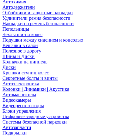
Автохимия
Автодержатели
Отбойники и защитные накладки
Удлинители ремня безопасности
Накладки на ремень безопасности
Пепельницы
Чехлы шин и колес
Подушки между сидением и консолью
Вешалки в салон
Полезное в дорогу
Шины и Диски
Колпачки на ниппель
Диски
Крышки ступиц колес
Секретные болты и винты
Автоэлектроника
Колонки | Динамики | Акустика
Автомагнитолы
Видеокамеры
Видеорегистраторы
Блоки управления
Цифровые зарядные устройства
Системы безопасной парковки
Автозапчасти
Подкрылки