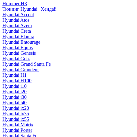
Hummer H3
Тюнинг Hyundai | Хендай
Hyundai Accent
Hyundai Atos
Hyundai Azera
Hyundai Creta
Hyundai Elantra
Hyundai Entourage
Hyundai Equus
Hyundai Genesis
Hyundai Getz
Hyundai Grand Santa Fe
Hyundai Grandeur
Hyundai H1
Hyundai H100
Hyundai i10
Hyundai i20
Hyundai i30
Hyundai i40
Hyundai ix20
Hyundai ix35
Hyundai ix55
Hyundai Matrix
Hyundai Porter
Hyundai Santa Fe