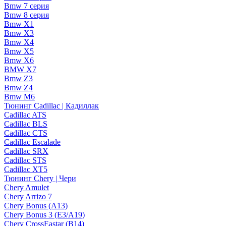
Bmw 7 серия
Bmw 8 серия
Bmw X1
Bmw X3
Bmw X4
Bmw X5
Bmw X6
BMW X7
Bmw Z3
Bmw Z4
Bmw М6
Тюнинг Cadillac | Кадиллак
Cadillac ATS
Cadillac BLS
Cadillac CTS
Cadillac Escalade
Cadillac SRX
Cadillac STS
Cadillac XT5
Тюнинг Chery | Чери
Chery Amulet
Chery Arrizo 7
Chery Bonus (A13)
Chery Bonus 3 (E3/A19)
Chery CrossEastar (B14)