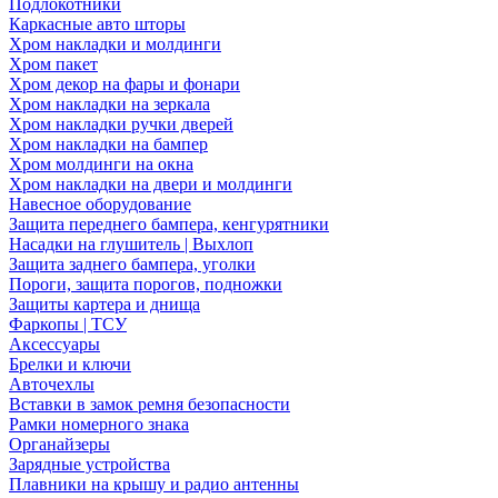
Подлокотники
Каркасные авто шторы
Хром накладки и молдинги
Хром пакет
Хром декор на фары и фонари
Хром накладки на зеркала
Хром накладки ручки дверей
Хром накладки на бампер
Хром молдинги на окна
Хром накладки на двери и молдинги
Навесное оборудование
Защита переднего бампера, кенгурятники
Насадки на глушитель | Выхлоп
Защита заднего бампера, уголки
Пороги, защита порогов, подножки
Защиты картера и днища
Фаркопы | ТСУ
Аксессуары
Брелки и ключи
Авточехлы
Вставки в замок ремня безопасности
Рамки номерного знака
Органайзеры
Зарядные устройства
Плавники на крышу и радио антенны