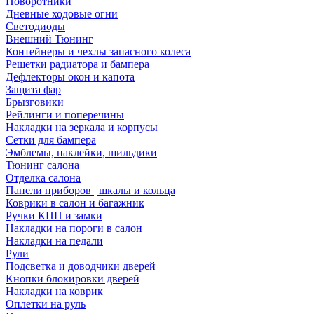
Поворотники
Дневные ходовые огни
Светодиоды
Внешний Тюнинг
Контейнеры и чехлы запасного колеса
Решетки радиатора и бампера
Дефлекторы окон и капота
Защита фар
Брызговики
Рейлинги и поперечины
Накладки на зеркала и корпусы
Сетки для бампера
Эмблемы, наклейки, шильдики
Тюнинг салона
Отделка салона
Панели приборов | шкалы и кольца
Коврики в салон и багажник
Ручки КПП и замки
Накладки на пороги в салон
Накладки на педали
Рули
Подсветка и доводчики дверей
Кнопки блокировки дверей
Накладки на коврик
Оплетки на руль