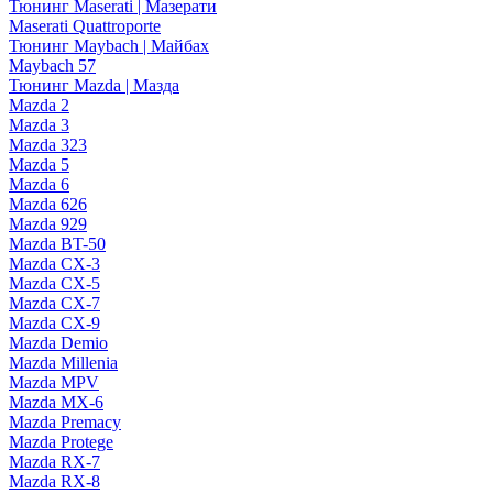
Тюнинг Maserati | Мазерати
Maserati Quattroporte
Тюнинг Maybach | Майбах
Maybach 57
Тюнинг Mazda | Мазда
Mazda 2
Mazda 3
Mazda 323
Mazda 5
Mazda 6
Mazda 626
Mazda 929
Mazda BT-50
Mazda CX-3
Mazda CX-5
Mazda CX-7
Mazda CX-9
Mazda Demio
Mazda Millenia
Mazda MPV
Mazda MX-6
Mazda Premacy
Mazda Protege
Mazda RX-7
Mazda RX-8