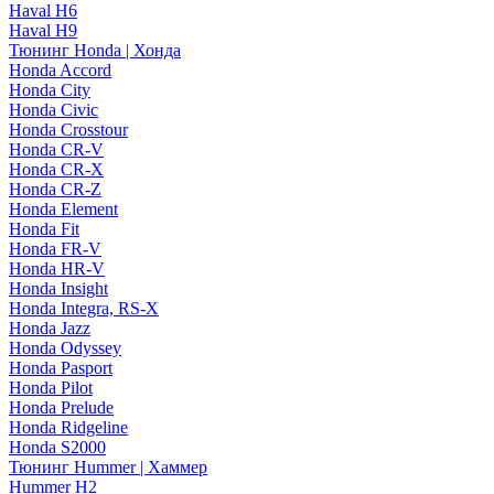
Haval H6
Haval H9
Тюнинг Honda | Хонда
Honda Accord
Honda City
Honda Civic
Honda Crosstour
Honda CR-V
Honda CR-X
Honda CR-Z
Honda Element
Honda Fit
Honda FR-V
Honda HR-V
Honda Insight
Honda Integra, RS-X
Honda Jazz
Honda Odyssey
Honda Pasport
Honda Pilot
Honda Prelude
Honda Ridgeline
Honda S2000
Тюнинг Hummer | Хаммер
Hummer H2