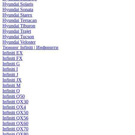
Hyundai Solaris
Hyundai Sonata
Hyundai Starex
Hyundai Terracan
Hyundai Tiburon
Hyundai Trajet
Hyundai Tucson
Hyundai Veloster
Тюнинг Infiniti | Инфинити
Infiniti EX
Infiniti FX
Infiniti G
Infiniti I
Infiniti J
Infiniti JX
Infiniti M
Infiniti Q
Infiniti Q50
Infiniti QX30
Infiniti QX4
Infiniti QX50
Infiniti QX56
Infiniti QX60
Infiniti QX70
Infiniti QX80