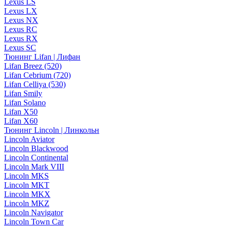
Lexus LS
Lexus LX
Lexus NX
Lexus RC
Lexus RX
Lexus SC
Тюнинг Lifan | Лифан
Lifan Breez (520)
Lifan Cebrium (720)
Lifan Celliya (530)
Lifan Smily
Lifan Solano
Lifan X50
Lifan X60
Тюнинг Lincoln | Линкольн
Lincoln Aviator
Lincoln Blackwood
Lincoln Continental
Lincoln Mark VIII
Lincoln MKS
Lincoln MKT
Lincoln MKX
Lincoln MKZ
Lincoln Navigator
Lincoln Town Car