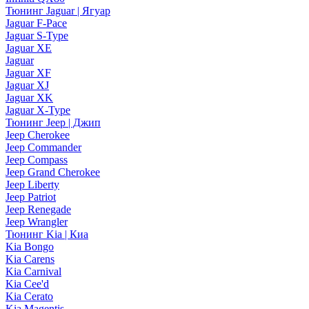
Тюнинг Jaguar | Ягуар
Jaguar F-Pace
Jaguar S-Type
Jaguar XE
Jaguar
Jaguar XF
Jaguar XJ
Jaguar XK
Jaguar X-Type
Тюнинг Jeep | Джип
Jeep Cherokee
Jeep Commander
Jeep Compass
Jeep Grand Cherokee
Jeep Liberty
Jeep Patriot
Jeep Renegade
Jeep Wrangler
Тюнинг Kia | Киа
Kia Bongo
Kia Carens
Kia Carnival
Kia Cee'd
Kia Cerato
Kia Magentis