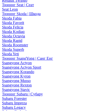
Renault Twingo
Тюнинг Seat | Сеат
Seat Leon
Тюнинг Skoda | Шкода
Skoda Fabia
Skoda Favorit
Skoda Felicia
Skoda Kodiaq
Skoda Octavia
Skoda Rapid
Skoda Roomster
Skoda Superb
Skoda Yeti
Тюнинг SsangYong | Санг Енг
Ssangyong Actyon
Ssangyong Actyon Sport
Ssangyong Korando
Ssangyong Kyron
Ssangyong Musso
Ssangyong Rexton
Ssangyong Stavic
Тюнинг Subaru | Субару
Subaru Forester
Subaru Impreza
Subaru Legacy