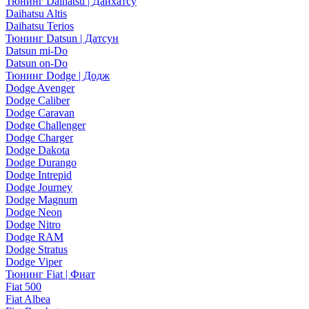
Тюнинг Daihatsu | Дайхатсу
Daihatsu Altis
Daihatsu Terios
Тюнинг Datsun | Датсун
Datsun mi-Do
Datsun on-Do
Тюнинг Dodge | Додж
Dodge Avenger
Dodge Caliber
Dodge Caravan
Dodge Challenger
Dodge Charger
Dodge Dakota
Dodge Durango
Dodge Intrepid
Dodge Journey
Dodge Magnum
Dodge Neon
Dodge Nitro
Dodge RAM
Dodge Stratus
Dodge Viper
Тюнинг Fiat | Фиат
Fiat 500
Fiat Albea