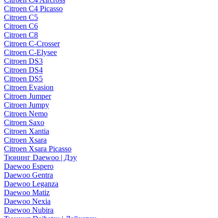
Citroen C4 Picasso
Citroen C5
Citroen C6
Citroen C8
Citroen C-Crosser
Citroen C-Elysee
Citroen DS3
Citroen DS4
Citroen DS5
Citroen Evasion
Citroen Jumper
Citroen Jumpy
Citroen Nemo
Citroen Saxo
Citroen Xantia
Citroen Xsara
Citroen Xsara Picasso
Тюнинг Daewoo | Дэу
Daewoo Espero
Daewoo Gentra
Daewoo Leganza
Daewoo Matiz
Daewoo Nexia
Daewoo Nubira