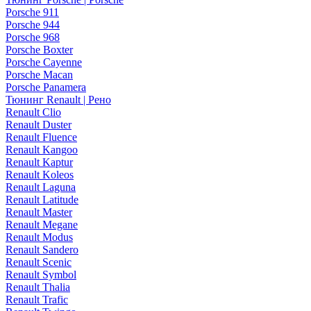
Porsche 911
Porsche 944
Porsche 968
Porsche Boxter
Porsche Cayenne
Porsche Macan
Porsche Panamera
Тюнинг Renault | Рено
Renault Clio
Renault Duster
Renault Fluence
Renault Kangoo
Renault Kaptur
Renault Koleos
Renault Laguna
Renault Latitude
Renault Master
Renault Megane
Renault Modus
Renault Sandero
Renault Scenic
Renault Symbol
Renault Thalia
Renault Trafic