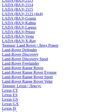
LADA (ВАЗ) 2113
LADA (ВАЗ) 2114
LADA (ВАЗ) 2115
LADA (ВАЗ) 2121 (4x4)
LADA (ВАЗ) Granta
LADA (ВАЗ) Kalina
LADA (ВАЗ) Largus
LADA (ВАЗ) Priora
LADA (ВАЗ) Vesta
LADA (ВАЗ) X-Ray
Тюнинг Land Rover | Ленд Ровер
Land-Rover Defender
Land-Rover Discovery
Land-Rover Discovery Sport
Land-Rover Freelander
Land-Rover Range Rover
Land-Rover Range Rover Evoque
Land-Rover Range Rover Sport
Land-Rover Range Rover Velar
Тюнинг Lexus | Лексус
Lexus CT
Lexus ES
Lexus GS
Lexus GX
Lexus IS