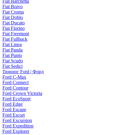
Fiat Barchetta
Fiat Bravo
Fiat Croma
Fiat Doblo
Fiat Ducato
Fiat Fiorino
Fiat Freemont
Fiat Fullback
Fiat Linea
Fiat Panda
Fiat Punto
Fiat Scudo
Fiat Sedici
Тюнинг Ford | Форд
Ford C-Max
Ford Connect
Ford Contour
Ford Crown Victoria
Ford EcoSport
Ford Edge
Ford Escape
Ford Escort
Ford Excursion
Ford Expedition
Ford Explorer