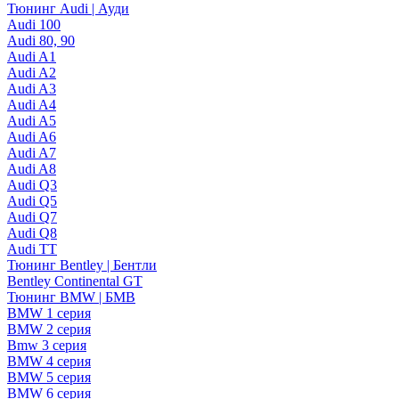
Тюнинг Audi | Ауди
Audi 100
Audi 80, 90
Audi A1
Audi A2
Audi A3
Audi A4
Audi A5
Audi A6
Audi A7
Audi A8
Audi Q3
Audi Q5
Audi Q7
Audi Q8
Audi TT
Тюнинг Bentley | Бентли
Bentley Continental GT
Тюнинг BMW | БМВ
BMW 1 серия
BMW 2 серия
Bmw 3 серия
BMW 4 серия
BMW 5 серия
BMW 6 серия