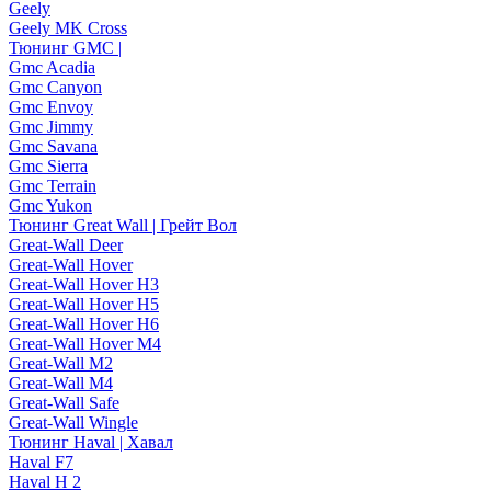
Geely
Geely MK Cross
Тюнинг GMC |
Gmc Acadia
Gmc Canyon
Gmc Envoy
Gmc Jimmy
Gmc Savana
Gmc Sierra
Gmc Terrain
Gmc Yukon
Тюнинг Great Wall | Грейт Вол
Great-Wall Deer
Great-Wall Hover
Great-Wall Hover H3
Great-Wall Hover H5
Great-Wall Hover H6
Great-Wall Hover M4
Great-Wall M2
Great-Wall M4
Great-Wall Safe
Great-Wall Wingle
Тюнинг Haval | Хавал
Haval F7
Haval H 2