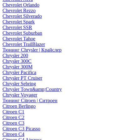
Chevrolet Orlando
Chevrolet Rezzo
Chevrolet Silverado
Chevrolet Spark
Chevrolet SSR
Chevrolet Suburban
Chevrolet Tahoe
Chevrolet TrailBlazer
Тюнинг Chrysler | Крайслер
Chrysler 200
Chrysler 300C
Chrysler 300M
Chrysler Pacifica
Chrysler PT Cruiser
Chrysler Sebring
Chrysler Town&amp;Country
Chrysler Voyager
Тюнинг Citroen | Ситроен
Citroen Berlingo
Citroen C1
Citroen C2
Citroen C3
Citroen C3 Picasso
Citroen C4
Citroen C4 Aircross