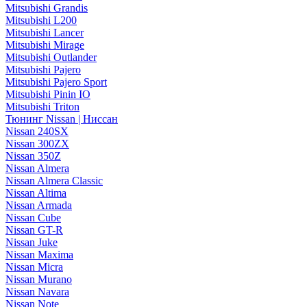
Mitsubishi Grandis
Mitsubishi L200
Mitsubishi Lancer
Mitsubishi Mirage
Mitsubishi Outlander
Mitsubishi Pajero
Mitsubishi Pajero Sport
Mitsubishi Pinin IO
Mitsubishi Triton
Тюнинг Nissan | Ниссан
Nissan 240SX
Nissan 300ZX
Nissan 350Z
Nissan Almera
Nissan Almera Classic
Nissan Altima
Nissan Armada
Nissan Cube
Nissan GT-R
Nissan Juke
Nissan Maxima
Nissan Micra
Nissan Murano
Nissan Navara
Nissan Note