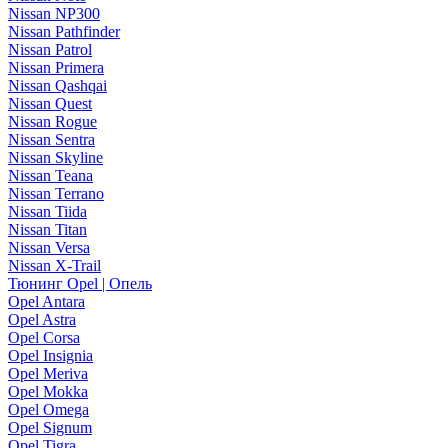
Nissan NP300
Nissan Pathfinder
Nissan Patrol
Nissan Primera
Nissan Qashqai
Nissan Quest
Nissan Rogue
Nissan Sentra
Nissan Skyline
Nissan Teana
Nissan Terrano
Nissan Tiida
Nissan Titan
Nissan Versa
Nissan X-Trail
Тюнинг Opel | Опель
Opel Antara
Opel Astra
Opel Corsa
Opel Insignia
Opel Meriva
Opel Mokka
Opel Omega
Opel Signum
Opel Tigra