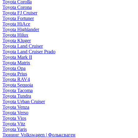
Toyota Corolla
Toyota Corona
Toyota FJ Cruiser
Toyota Fortuner
Toyota HiAce
Toyota Highlander
Toyota Hilux
Toyota Kluger
Toyota Land Cruiser
Toyota Land Cruiser Prado
Toyota Mark II
Toyota Matrix
Toyota Opa
Toyota Prius
Toyota RAV4
Toyota Sequoia
Toyota Tacoma
Toyota Tundra
Toyota Urban Cruiser
Toyota Venza
Toyota Verso
Toyota Vios
Toyota Vitz
Toyota Yaris
Тюнинг Volkswagen | Фольксваген