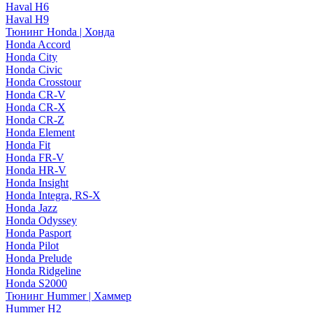
Haval H6
Haval H9
Тюнинг Honda | Хонда
Honda Accord
Honda City
Honda Civic
Honda Crosstour
Honda CR-V
Honda CR-X
Honda CR-Z
Honda Element
Honda Fit
Honda FR-V
Honda HR-V
Honda Insight
Honda Integra, RS-X
Honda Jazz
Honda Odyssey
Honda Pasport
Honda Pilot
Honda Prelude
Honda Ridgeline
Honda S2000
Тюнинг Hummer | Хаммер
Hummer H2