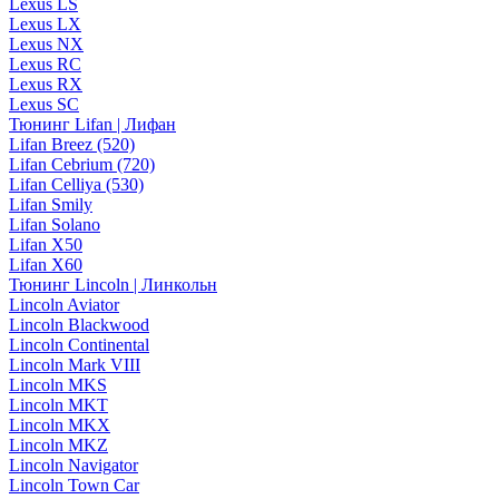
Lexus LS
Lexus LX
Lexus NX
Lexus RC
Lexus RX
Lexus SC
Тюнинг Lifan | Лифан
Lifan Breez (520)
Lifan Cebrium (720)
Lifan Celliya (530)
Lifan Smily
Lifan Solano
Lifan X50
Lifan X60
Тюнинг Lincoln | Линкольн
Lincoln Aviator
Lincoln Blackwood
Lincoln Continental
Lincoln Mark VIII
Lincoln MKS
Lincoln MKT
Lincoln MKX
Lincoln MKZ
Lincoln Navigator
Lincoln Town Car