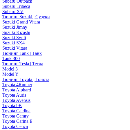
Subaru Outback
Subaru Tribeca
Subaru XV
Тюнинг Suzuki | Сузуки
Suzuki Grand Vitara
Suzuki Jimny
Suzuki Kizashi
Suzuki Swift
Suzuki SX4
Suzuki Vitara
Тюнинг Tank | Танк
Tank 300
Тюнинг Tesla | Тесла
Model 3
Model Y
Тюнинг Toyota | Тойота
Toyota 4Runner
Toyota Alphard
Toyota Auris
Toyota Avensis
Toyota bB
Toyota Caldina
Toyota Camry
Toyota Carina E
Toyota Celica