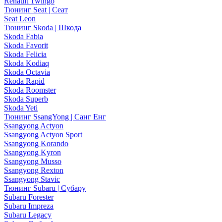
Renault Twingo
Тюнинг Seat | Сеат
Seat Leon
Тюнинг Skoda | Шкода
Skoda Fabia
Skoda Favorit
Skoda Felicia
Skoda Kodiaq
Skoda Octavia
Skoda Rapid
Skoda Roomster
Skoda Superb
Skoda Yeti
Тюнинг SsangYong | Санг Енг
Ssangyong Actyon
Ssangyong Actyon Sport
Ssangyong Korando
Ssangyong Kyron
Ssangyong Musso
Ssangyong Rexton
Ssangyong Stavic
Тюнинг Subaru | Субару
Subaru Forester
Subaru Impreza
Subaru Legacy