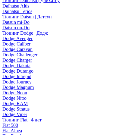
Тюнинг Daihatsu | Дайхатсу
Daihatsu Altis
Daihatsu Terios
Тюнинг Datsun | Датсун
Datsun mi-Do
Datsun on-Do
Тюнинг Dodge | Додж
Dodge Avenger
Dodge Caliber
Dodge Caravan
Dodge Challenger
Dodge Charger
Dodge Dakota
Dodge Durango
Dodge Intrepid
Dodge Journey
Dodge Magnum
Dodge Neon
Dodge Nitro
Dodge RAM
Dodge Stratus
Dodge Viper
Тюнинг Fiat | Фиат
Fiat 500
Fiat Albea