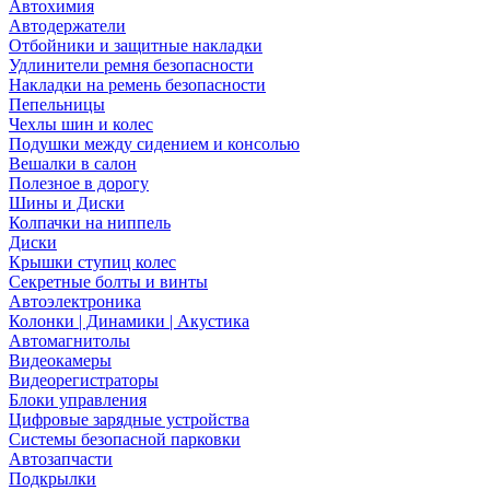
Автохимия
Автодержатели
Отбойники и защитные накладки
Удлинители ремня безопасности
Накладки на ремень безопасности
Пепельницы
Чехлы шин и колес
Подушки между сидением и консолью
Вешалки в салон
Полезное в дорогу
Шины и Диски
Колпачки на ниппель
Диски
Крышки ступиц колес
Секретные болты и винты
Автоэлектроника
Колонки | Динамики | Акустика
Автомагнитолы
Видеокамеры
Видеорегистраторы
Блоки управления
Цифровые зарядные устройства
Системы безопасной парковки
Автозапчасти
Подкрылки