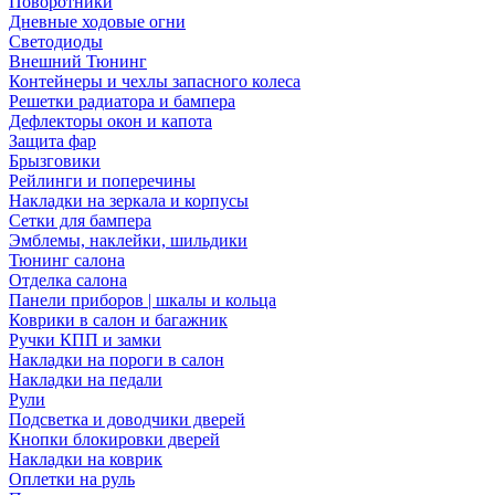
Поворотники
Дневные ходовые огни
Светодиоды
Внешний Тюнинг
Контейнеры и чехлы запасного колеса
Решетки радиатора и бампера
Дефлекторы окон и капота
Защита фар
Брызговики
Рейлинги и поперечины
Накладки на зеркала и корпусы
Сетки для бампера
Эмблемы, наклейки, шильдики
Тюнинг салона
Отделка салона
Панели приборов | шкалы и кольца
Коврики в салон и багажник
Ручки КПП и замки
Накладки на пороги в салон
Накладки на педали
Рули
Подсветка и доводчики дверей
Кнопки блокировки дверей
Накладки на коврик
Оплетки на руль