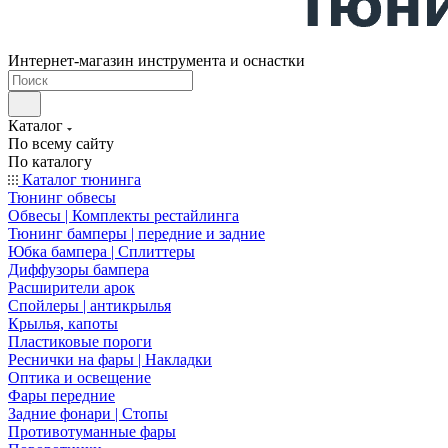
Интернет-магазин инструмента и оснастки
Каталог
По всему сайту
По каталогу
Каталог тюнинга
Тюнинг обвесы
Обвесы | Комплекты рестайлинга
Тюнинг бамперы | передние и задние
Юбка бампера | Сплиттеры
Диффузоры бампера
Расширители арок
Спойлеры | антикрылья
Крылья, капоты
Пластиковые пороги
Реснички на фары | Накладки
Оптика и освещение
Фары передние
Задние фонари | Стопы
Противотуманные фары