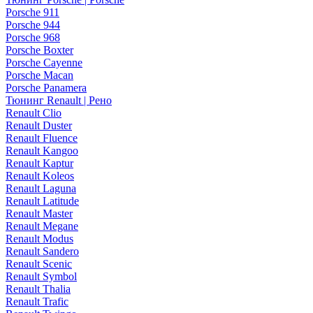
Porsche 911
Porsche 944
Porsche 968
Porsche Boxter
Porsche Cayenne
Porsche Macan
Porsche Panamera
Тюнинг Renault | Рено
Renault Clio
Renault Duster
Renault Fluence
Renault Kangoo
Renault Kaptur
Renault Koleos
Renault Laguna
Renault Latitude
Renault Master
Renault Megane
Renault Modus
Renault Sandero
Renault Scenic
Renault Symbol
Renault Thalia
Renault Trafic