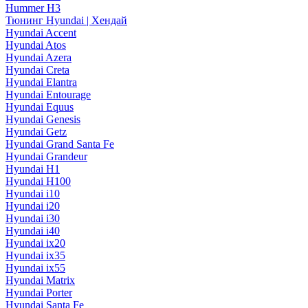
Hummer H3
Тюнинг Hyundai | Хендай
Hyundai Accent
Hyundai Atos
Hyundai Azera
Hyundai Creta
Hyundai Elantra
Hyundai Entourage
Hyundai Equus
Hyundai Genesis
Hyundai Getz
Hyundai Grand Santa Fe
Hyundai Grandeur
Hyundai H1
Hyundai H100
Hyundai i10
Hyundai i20
Hyundai i30
Hyundai i40
Hyundai ix20
Hyundai ix35
Hyundai ix55
Hyundai Matrix
Hyundai Porter
Hyundai Santa Fe