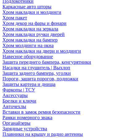
Подлокотники
Каркасные авто шторы
Хром накладки и молдинги
Хром пакет
Хром декор на фары и фонари
Хром накладки на зеркала
Хром накладки ручки дверей
Хром накладки на бампер
Хром молдинги на окна
Хром накладки на двери и молдинги
Навесное оборудование
Защита переднего бампера, кенгурятники
Насадки на глушитель | Выхлоп
Защита заднего бампера, уголки
Пороги, защита порогов, подножки
Защиты картера и днища
Фаркопы | ТСУ
Аксессуары
Брелки и ключи
Авточехлы
Вставки в замок ремня безопасности
Рамки номерного знака
Органайзеры
Зарядные устройства
Плавники на крышу и радио антенны