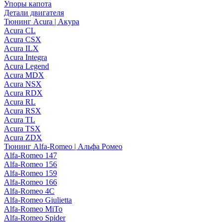
Упоры капота
Детали двигателя
Тюнинг Acura | Акура
Acura CL
Acura CSX
Acura ILX
Acura Integra
Acura Legend
Acura MDX
Acura NSX
Acura RDX
Acura RL
Acura RSX
Acura TL
Acura TSX
Acura ZDX
Тюнинг Alfa-Romeo | Альфа Ромео
Alfa-Romeo 147
Alfa-Romeo 156
Alfa-Romeo 159
Alfa-Romeo 166
Alfa-Romeo 4C
Alfa-Romeo Giulietta
Alfa-Romeo MiTo
Alfa-Romeo Spider