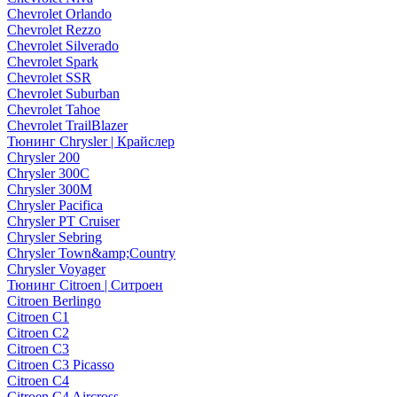
Chevrolet Orlando
Chevrolet Rezzo
Chevrolet Silverado
Chevrolet Spark
Chevrolet SSR
Chevrolet Suburban
Chevrolet Tahoe
Chevrolet TrailBlazer
Тюнинг Chrysler | Крайслер
Chrysler 200
Chrysler 300C
Chrysler 300M
Chrysler Pacifica
Chrysler PT Cruiser
Chrysler Sebring
Chrysler Town&amp;Country
Chrysler Voyager
Тюнинг Citroen | Ситроен
Citroen Berlingo
Citroen C1
Citroen C2
Citroen C3
Citroen C3 Picasso
Citroen C4
Citroen C4 Aircross