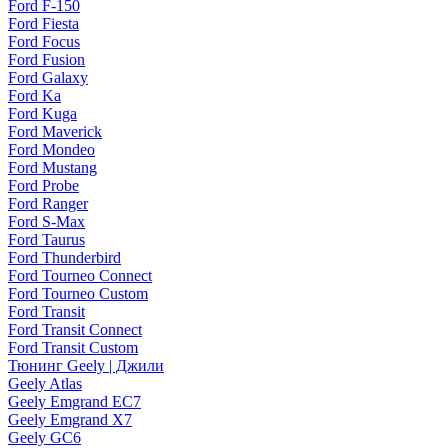
Ford F-150
Ford Fiesta
Ford Focus
Ford Fusion
Ford Galaxy
Ford Ka
Ford Kuga
Ford Maverick
Ford Mondeo
Ford Mustang
Ford Probe
Ford Ranger
Ford S-Max
Ford Taurus
Ford Thunderbird
Ford Tourneo Connect
Ford Tourneo Custom
Ford Transit
Ford Transit Connect
Ford Transit Custom
Тюнинг Geely | Джили
Geely Atlas
Geely Emgrand EC7
Geely Emgrand X7
Geely GC6