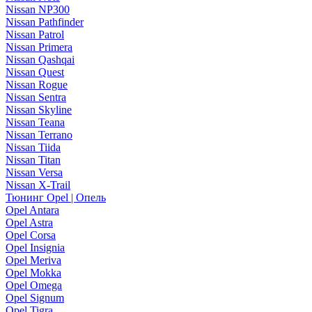
Nissan NP300
Nissan Pathfinder
Nissan Patrol
Nissan Primera
Nissan Qashqai
Nissan Quest
Nissan Rogue
Nissan Sentra
Nissan Skyline
Nissan Teana
Nissan Terrano
Nissan Tiida
Nissan Titan
Nissan Versa
Nissan X-Trail
Тюнинг Opel | Опель
Opel Antara
Opel Astra
Opel Corsa
Opel Insignia
Opel Meriva
Opel Mokka
Opel Omega
Opel Signum
Opel Tigra