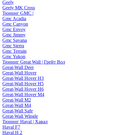
Geely
Geely MK Cross
Тюнинг GMC |
Gmc Acadia
Gmc Canyon
Gmc Envoy
Gmc Jimmy
Gmc Savana
Gmc Sierra
Gmc Terrain
Gmc Yukon
Тюнинг Great Wall | Грейт Вол
Great-Wall Deer
Great-Wall Hover
Great-Wall Hover H3
Great-Wall Hover H5
Great-Wall Hover H6
Great-Wall Hover M4
Great-Wall M2
Great-Wall M4
Great-Wall Safe
Great-Wall Wingle
Тюнинг Haval | Хавал
Haval F7
Haval H 2