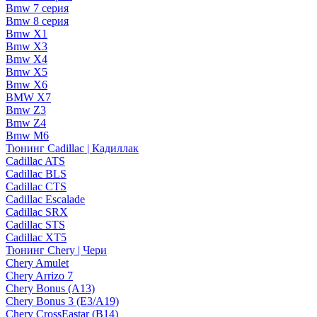
Bmw 7 серия
Bmw 8 серия
Bmw X1
Bmw X3
Bmw X4
Bmw X5
Bmw X6
BMW X7
Bmw Z3
Bmw Z4
Bmw М6
Тюнинг Cadillac | Кадиллак
Cadillac ATS
Cadillac BLS
Cadillac CTS
Cadillac Escalade
Cadillac SRX
Cadillac STS
Cadillac XT5
Тюнинг Chery | Чери
Chery Amulet
Chery Arrizo 7
Chery Bonus (A13)
Chery Bonus 3 (E3/A19)
Chery CrossEastar (B14)