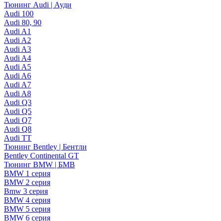
Тюнинг Audi | Ауди
Audi 100
Audi 80, 90
Audi A1
Audi A2
Audi A3
Audi A4
Audi A5
Audi A6
Audi A7
Audi A8
Audi Q3
Audi Q5
Audi Q7
Audi Q8
Audi TT
Тюнинг Bentley | Бентли
Bentley Continental GT
Тюнинг BMW | БМВ
BMW 1 серия
BMW 2 серия
Bmw 3 серия
BMW 4 серия
BMW 5 серия
BMW 6 серия