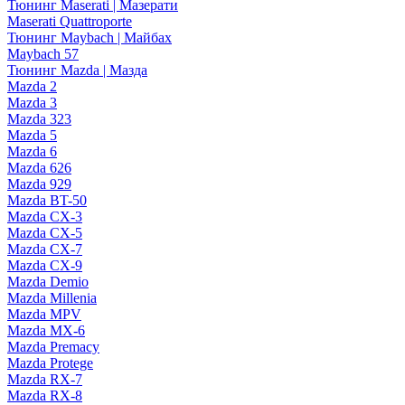
Тюнинг Maserati | Мазерати
Maserati Quattroporte
Тюнинг Maybach | Майбах
Maybach 57
Тюнинг Mazda | Мазда
Mazda 2
Mazda 3
Mazda 323
Mazda 5
Mazda 6
Mazda 626
Mazda 929
Mazda BT-50
Mazda CX-3
Mazda CX-5
Mazda CX-7
Mazda CX-9
Mazda Demio
Mazda Millenia
Mazda MPV
Mazda MX-6
Mazda Premacy
Mazda Protege
Mazda RX-7
Mazda RX-8