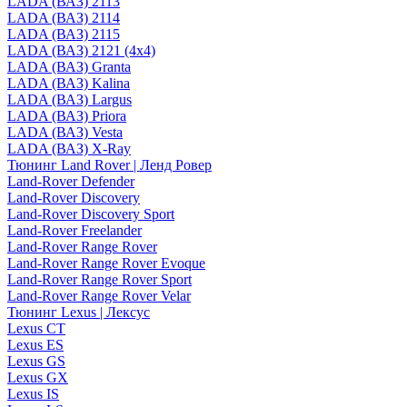
LADA (ВАЗ) 2113
LADA (ВАЗ) 2114
LADA (ВАЗ) 2115
LADA (ВАЗ) 2121 (4x4)
LADA (ВАЗ) Granta
LADA (ВАЗ) Kalina
LADA (ВАЗ) Largus
LADA (ВАЗ) Priora
LADA (ВАЗ) Vesta
LADA (ВАЗ) X-Ray
Тюнинг Land Rover | Ленд Ровер
Land-Rover Defender
Land-Rover Discovery
Land-Rover Discovery Sport
Land-Rover Freelander
Land-Rover Range Rover
Land-Rover Range Rover Evoque
Land-Rover Range Rover Sport
Land-Rover Range Rover Velar
Тюнинг Lexus | Лексус
Lexus CT
Lexus ES
Lexus GS
Lexus GX
Lexus IS