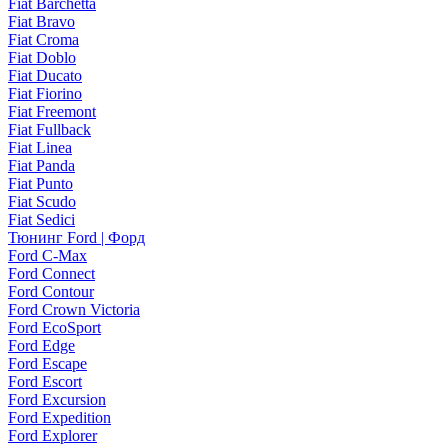
Fiat Barchetta
Fiat Bravo
Fiat Croma
Fiat Doblo
Fiat Ducato
Fiat Fiorino
Fiat Freemont
Fiat Fullback
Fiat Linea
Fiat Panda
Fiat Punto
Fiat Scudo
Fiat Sedici
Тюнинг Ford | Форд
Ford C-Max
Ford Connect
Ford Contour
Ford Crown Victoria
Ford EcoSport
Ford Edge
Ford Escape
Ford Escort
Ford Excursion
Ford Expedition
Ford Explorer