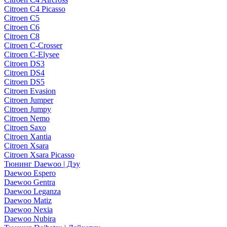
Citroen C4 Picasso
Citroen C5
Citroen C6
Citroen C8
Citroen C-Crosser
Citroen C-Elysee
Citroen DS3
Citroen DS4
Citroen DS5
Citroen Evasion
Citroen Jumper
Citroen Jumpy
Citroen Nemo
Citroen Saxo
Citroen Xantia
Citroen Xsara
Citroen Xsara Picasso
Тюнинг Daewoo | Дэу
Daewoo Espero
Daewoo Gentra
Daewoo Leganza
Daewoo Matiz
Daewoo Nexia
Daewoo Nubira