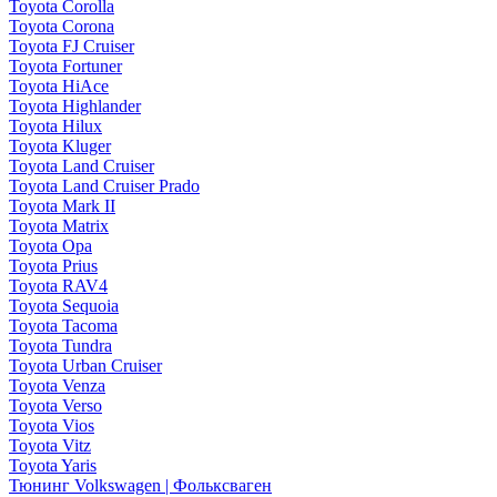
Toyota Corolla
Toyota Corona
Toyota FJ Cruiser
Toyota Fortuner
Toyota HiAce
Toyota Highlander
Toyota Hilux
Toyota Kluger
Toyota Land Cruiser
Toyota Land Cruiser Prado
Toyota Mark II
Toyota Matrix
Toyota Opa
Toyota Prius
Toyota RAV4
Toyota Sequoia
Toyota Tacoma
Toyota Tundra
Toyota Urban Cruiser
Toyota Venza
Toyota Verso
Toyota Vios
Toyota Vitz
Toyota Yaris
Тюнинг Volkswagen | Фольксваген