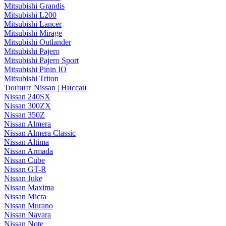
Mitsubishi Grandis
Mitsubishi L200
Mitsubishi Lancer
Mitsubishi Mirage
Mitsubishi Outlander
Mitsubishi Pajero
Mitsubishi Pajero Sport
Mitsubishi Pinin IO
Mitsubishi Triton
Тюнинг Nissan | Ниссан
Nissan 240SX
Nissan 300ZX
Nissan 350Z
Nissan Almera
Nissan Almera Classic
Nissan Altima
Nissan Armada
Nissan Cube
Nissan GT-R
Nissan Juke
Nissan Maxima
Nissan Micra
Nissan Murano
Nissan Navara
Nissan Note