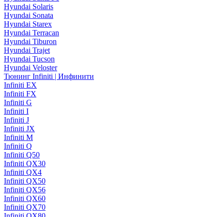
Hyundai Solaris
Hyundai Sonata
Hyundai Starex
Hyundai Terracan
Hyundai Tiburon
Hyundai Trajet
Hyundai Tucson
Hyundai Veloster
Тюнинг Infiniti | Инфинити
Infiniti EX
Infiniti FX
Infiniti G
Infiniti I
Infiniti J
Infiniti JX
Infiniti M
Infiniti Q
Infiniti Q50
Infiniti QX30
Infiniti QX4
Infiniti QX50
Infiniti QX56
Infiniti QX60
Infiniti QX70
Infiniti QX80