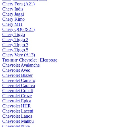
Chery Fora (A21)
Chery Indis
Chery Jaggi
Chery Kimo
Chery M11
Chery QQ6 (S21)
Chery Tiggo
Chery Tiggo 2
Chery Tiggo 3
Chery Tiggo 5
Chery Very (A13)
Тюнинг Chevrolet | Шевроле
Chevrolet Avalanche
Chevrolet Aveo
Chevrolet Blazer
Chevrolet Camaro
Chevrolet Captiva
Chevrolet Cobalt
Chevrolet Cruze
Chevrolet Epica
Chevrolet HHR
Chevrolet Lacetti
Chevrolet Lanos
Chevrolet Malibu
Chevrolet Niva