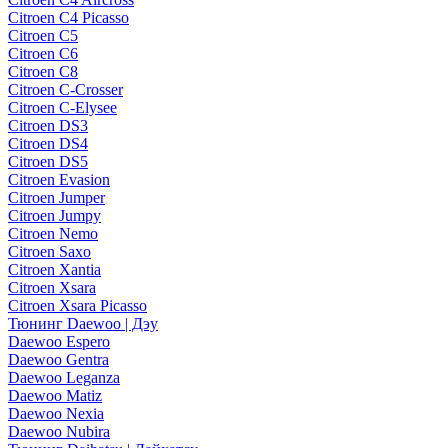
Citroen C4 Picasso
Citroen C5
Citroen C6
Citroen C8
Citroen C-Crosser
Citroen C-Elysee
Citroen DS3
Citroen DS4
Citroen DS5
Citroen Evasion
Citroen Jumper
Citroen Jumpy
Citroen Nemo
Citroen Saxo
Citroen Xantia
Citroen Xsara
Citroen Xsara Picasso
Тюнинг Daewoo | Дэу
Daewoo Espero
Daewoo Gentra
Daewoo Leganza
Daewoo Matiz
Daewoo Nexia
Daewoo Nubira