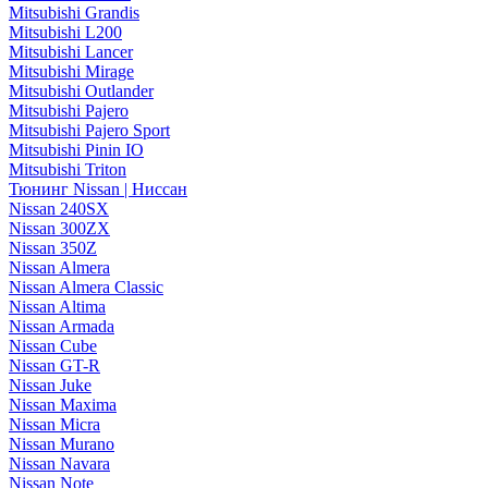
Mitsubishi Grandis
Mitsubishi L200
Mitsubishi Lancer
Mitsubishi Mirage
Mitsubishi Outlander
Mitsubishi Pajero
Mitsubishi Pajero Sport
Mitsubishi Pinin IO
Mitsubishi Triton
Тюнинг Nissan | Ниссан
Nissan 240SX
Nissan 300ZX
Nissan 350Z
Nissan Almera
Nissan Almera Classic
Nissan Altima
Nissan Armada
Nissan Cube
Nissan GT-R
Nissan Juke
Nissan Maxima
Nissan Micra
Nissan Murano
Nissan Navara
Nissan Note