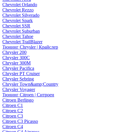
Chevrolet Orlando
Chevrolet Rezzo
Chevrolet Silverado
Chevrolet Spark
Chevrolet SSR
Chevrolet Suburban
Chevrolet Tahoe
Chevrolet TrailBlazer
Тюнинг Chrysler | Крайслер
Chrysler 200
Chrysler 300C
Chrysler 300M
Chrysler Pacifica
Chrysler PT Cruiser
Chrysler Sebring
Chrysler Town&amp;Country
Chrysler Voyager
Тюнинг Citroen | Ситроен
Citroen Berlingo
Citroen C1
Citroen C2
Citroen C3
Citroen C3 Picasso
Citroen C4
Citroen C4 Aircross