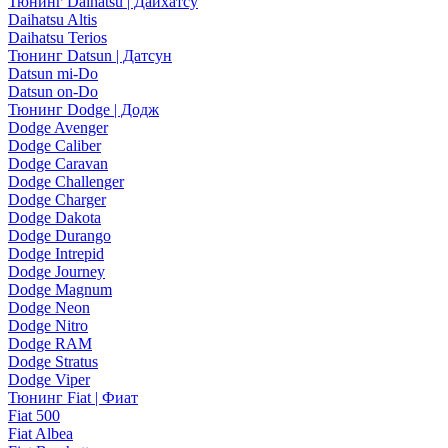
Тюнинг Daihatsu | Дайхатсу
Daihatsu Altis
Daihatsu Terios
Тюнинг Datsun | Датсун
Datsun mi-Do
Datsun on-Do
Тюнинг Dodge | Додж
Dodge Avenger
Dodge Caliber
Dodge Caravan
Dodge Challenger
Dodge Charger
Dodge Dakota
Dodge Durango
Dodge Intrepid
Dodge Journey
Dodge Magnum
Dodge Neon
Dodge Nitro
Dodge RAM
Dodge Stratus
Dodge Viper
Тюнинг Fiat | Фиат
Fiat 500
Fiat Albea