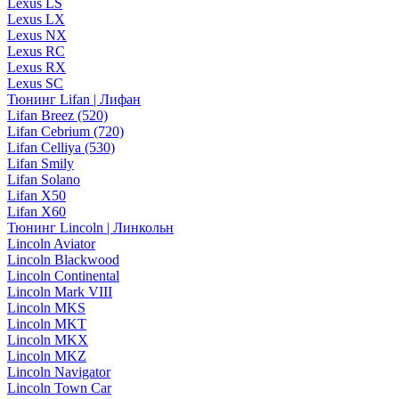
Lexus LS
Lexus LX
Lexus NX
Lexus RC
Lexus RX
Lexus SC
Тюнинг Lifan | Лифан
Lifan Breez (520)
Lifan Cebrium (720)
Lifan Celliya (530)
Lifan Smily
Lifan Solano
Lifan X50
Lifan X60
Тюнинг Lincoln | Линкольн
Lincoln Aviator
Lincoln Blackwood
Lincoln Continental
Lincoln Mark VIII
Lincoln MKS
Lincoln MKT
Lincoln MKX
Lincoln MKZ
Lincoln Navigator
Lincoln Town Car