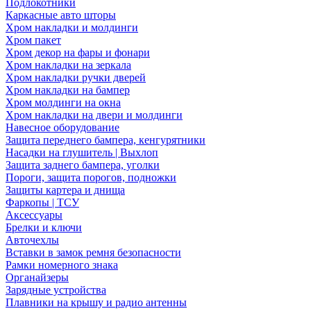
Подлокотники
Каркасные авто шторы
Хром накладки и молдинги
Хром пакет
Хром декор на фары и фонари
Хром накладки на зеркала
Хром накладки ручки дверей
Хром накладки на бампер
Хром молдинги на окна
Хром накладки на двери и молдинги
Навесное оборудование
Защита переднего бампера, кенгурятники
Насадки на глушитель | Выхлоп
Защита заднего бампера, уголки
Пороги, защита порогов, подножки
Защиты картера и днища
Фаркопы | ТСУ
Аксессуары
Брелки и ключи
Авточехлы
Вставки в замок ремня безопасности
Рамки номерного знака
Органайзеры
Зарядные устройства
Плавники на крышу и радио антенны