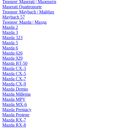
Тюнинг Maserati | Мазерати
Maserati Quattroporte
Тюнинг Maybach | Майбах
Maybach 57
Тюнинг Mazda | Мазда
Mazda 2
Mazda 3
Mazda 323
Mazda 5
Mazda 6
Mazda 626
Mazda 929
Mazda BT-50
Mazda CX-3
Mazda CX-5
Mazda CX-7
Mazda CX-9
Mazda Demio
Mazda Millenia
Mazda MPV
Mazda MX-6
Mazda Premacy
Mazda Protege
Mazda RX-7
Mazda RX-8