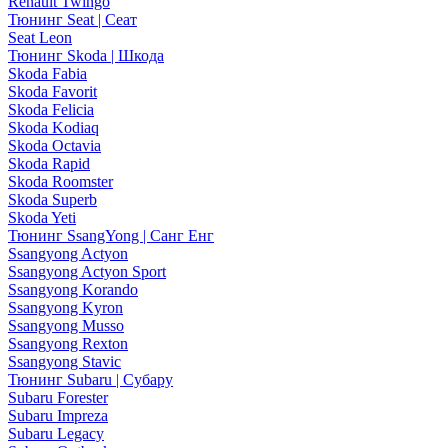
Renault Twingo
Тюнинг Seat | Сеат
Seat Leon
Тюнинг Skoda | Шкода
Skoda Fabia
Skoda Favorit
Skoda Felicia
Skoda Kodiaq
Skoda Octavia
Skoda Rapid
Skoda Roomster
Skoda Superb
Skoda Yeti
Тюнинг SsangYong | Санг Енг
Ssangyong Actyon
Ssangyong Actyon Sport
Ssangyong Korando
Ssangyong Kyron
Ssangyong Musso
Ssangyong Rexton
Ssangyong Stavic
Тюнинг Subaru | Субару
Subaru Forester
Subaru Impreza
Subaru Legacy