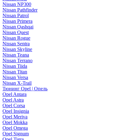
Nissan NP300
Nissan Pathfinder
Nissan Patrol
Nissan Primera
Nissan Qashqai
Nissan Quest
Nissan Rogue
Nissan Sentra
Nissan Skyline
Nissan Teana
Nissan Terrano
Nissan Tiida
Nissan Titan
Nissan Versa
Nissan X-Trail
Тюнинг Opel | Опель
Opel Antara
Opel Astra
Opel Corsa
Opel Insignia
Opel Meriva
Opel Mokka
Opel Omega
Opel Signum
Opel Tigra