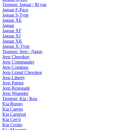
Тюнинг Jaguar | Ягуар
Jaguar F-Pace
Jaguar S-Type
Jaguar XE
Jaguar
Jaguar XF
Jaguar XJ
Jaguar XK
Jaguar X-Type
Тюнинг Jeep | Джип
Jeep Cherokee
Jeep Commander
Jeep Compass
Jeep Grand Cherokee
Jeep Liberty
Jeep Patriot
Jeep Renegade
Jeep Wrangler
Тюнинг Kia | Киа
Kia Bongo
Kia Carens
Kia Carnival
Kia Cee'd
Kia Cerato
Kia Magentis