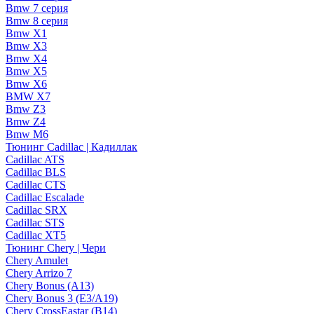
Bmw 7 серия
Bmw 8 серия
Bmw X1
Bmw X3
Bmw X4
Bmw X5
Bmw X6
BMW X7
Bmw Z3
Bmw Z4
Bmw М6
Тюнинг Cadillac | Кадиллак
Cadillac ATS
Cadillac BLS
Cadillac CTS
Cadillac Escalade
Cadillac SRX
Cadillac STS
Cadillac XT5
Тюнинг Chery | Чери
Chery Amulet
Chery Arrizo 7
Chery Bonus (A13)
Chery Bonus 3 (E3/A19)
Chery CrossEastar (B14)