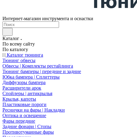
Интернет-магазин инструмента и оснастки
Каталог
По всему сайту
По каталогу
Каталог тюнинга
Тюнинг обвесы
Обвесы | Комплекты рестайлинга
Тюнинг бамперы | передние и задние
Юбка бампера | Сплиттеры
Диффузоры бампера
Расширители арок
Спойлеры | антикрылья
Крылья, капоты
Пластиковые пороги
Реснички на фары | Накладки
Оптика и освещение
Фары передние
Задние фонари | Стопы
Противотуманные фары