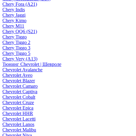
Chery Fora (A21)
Chery Indis
Chery Jaggi
Chery Kimo
Chery M11
Chery QQ6 (S21)
Chery Tiggo
Chery Tiggo 2
Chery Tiggo 3
Chery Tiggo 5
Chery Very (A13)
Тюнинг Chevrolet | Шевроле
Chevrolet Avalanche
Chevrolet Aveo
Chevrolet Blazer
Chevrolet Camaro
Chevrolet Captiva
Chevrolet Cobalt
Chevrolet Cruze
Chevrolet Epica
Chevrolet HHR
Chevrolet Lacetti
Chevrolet Lanos
Chevrolet Malibu
Chevrolet Niva