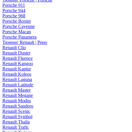
Porsche 911
Porsche 944
Porsche 968
Porsche Boxter
Porsche Cayenne
Porsche Macan
Porsche Panamera
Тюнинг Renault | Рено
Renault Clio
Renault Duster
Renault Fluence
Renault Kangoo
Renault Kaptur
Renault Koleos
Renault Laguna
Renault Latitude
Renault Master
Renault Megane
Renault Modus
Renault Sandero
Renault Scenic
Renault Symbol
Renault Thalia
Renault Trafic