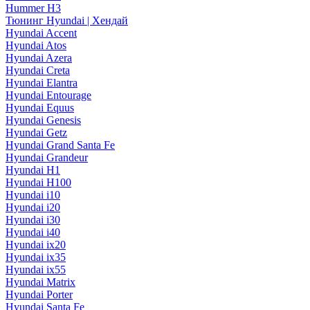
Hummer H3
Тюнинг Hyundai | Хендай
Hyundai Accent
Hyundai Atos
Hyundai Azera
Hyundai Creta
Hyundai Elantra
Hyundai Entourage
Hyundai Equus
Hyundai Genesis
Hyundai Getz
Hyundai Grand Santa Fe
Hyundai Grandeur
Hyundai H1
Hyundai H100
Hyundai i10
Hyundai i20
Hyundai i30
Hyundai i40
Hyundai ix20
Hyundai ix35
Hyundai ix55
Hyundai Matrix
Hyundai Porter
Hyundai Santa Fe