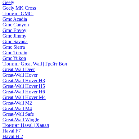
Geely
Geely MK Cross
Тюнинг GMC |
Gmc Acadia
Gmc Canyon
Gmc Envoy
Gmc Jimmy
Gmc Savana
Gmc Sierra
Gmc Terrain
Gmc Yukon
Тюнинг Great Wall | Грейт Вол
Great-Wall Deer
Great-Wall Hover
Great-Wall Hover H3
Great-Wall Hover H5
Great-Wall Hover H6
Great-Wall Hover M4
Great-Wall M2
Great-Wall M4
Great-Wall Safe
Great-Wall Wingle
Тюнинг Haval | Хавал
Haval F7
Haval H 2