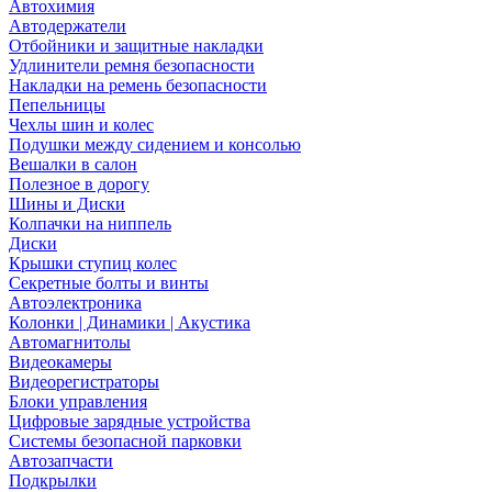
Автохимия
Автодержатели
Отбойники и защитные накладки
Удлинители ремня безопасности
Накладки на ремень безопасности
Пепельницы
Чехлы шин и колес
Подушки между сидением и консолью
Вешалки в салон
Полезное в дорогу
Шины и Диски
Колпачки на ниппель
Диски
Крышки ступиц колес
Секретные болты и винты
Автоэлектроника
Колонки | Динамики | Акустика
Автомагнитолы
Видеокамеры
Видеорегистраторы
Блоки управления
Цифровые зарядные устройства
Системы безопасной парковки
Автозапчасти
Подкрылки