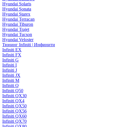
Hyundai Solaris
Hyundai Sonata
Hyundai Starex
Hyundai Terracan
Hyundai Tiburon
Hyundai Trajet
Hyundai Tucson
Hyundai Veloster
Тюнинг Infiniti | Инфинити
Infiniti EX
Infiniti FX
Infiniti G
Infiniti I
Infiniti J
Infiniti JX
Infiniti M
Infiniti Q
Infiniti Q50
Infiniti QX30
Infiniti QX4
Infiniti QX50
Infiniti QX56
Infiniti QX60
Infiniti QX70
Infiniti QX80