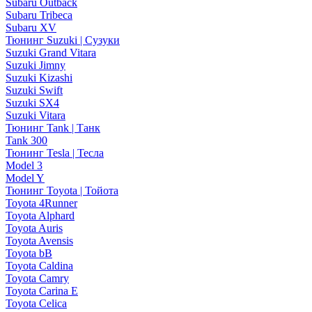
Subaru Outback
Subaru Tribeca
Subaru XV
Тюнинг Suzuki | Сузуки
Suzuki Grand Vitara
Suzuki Jimny
Suzuki Kizashi
Suzuki Swift
Suzuki SX4
Suzuki Vitara
Тюнинг Tank | Танк
Tank 300
Тюнинг Tesla | Тесла
Model 3
Model Y
Тюнинг Toyota | Тойота
Toyota 4Runner
Toyota Alphard
Toyota Auris
Toyota Avensis
Toyota bB
Toyota Caldina
Toyota Camry
Toyota Carina E
Toyota Celica