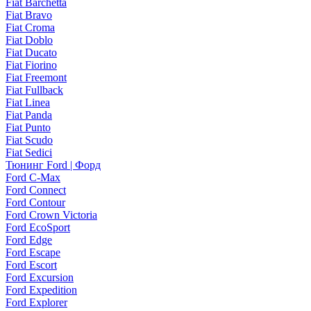
Fiat Barchetta
Fiat Bravo
Fiat Croma
Fiat Doblo
Fiat Ducato
Fiat Fiorino
Fiat Freemont
Fiat Fullback
Fiat Linea
Fiat Panda
Fiat Punto
Fiat Scudo
Fiat Sedici
Тюнинг Ford | Форд
Ford C-Max
Ford Connect
Ford Contour
Ford Crown Victoria
Ford EcoSport
Ford Edge
Ford Escape
Ford Escort
Ford Excursion
Ford Expedition
Ford Explorer