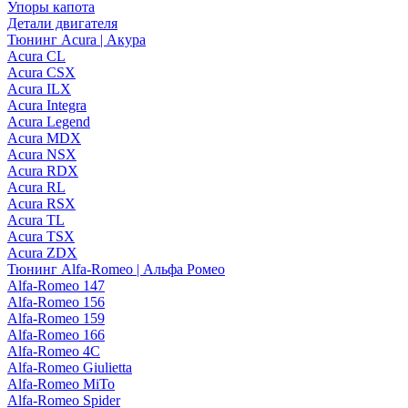
Упоры капота
Детали двигателя
Тюнинг Acura | Акура
Acura CL
Acura CSX
Acura ILX
Acura Integra
Acura Legend
Acura MDX
Acura NSX
Acura RDX
Acura RL
Acura RSX
Acura TL
Acura TSX
Acura ZDX
Тюнинг Alfa-Romeo | Альфа Ромео
Alfa-Romeo 147
Alfa-Romeo 156
Alfa-Romeo 159
Alfa-Romeo 166
Alfa-Romeo 4C
Alfa-Romeo Giulietta
Alfa-Romeo MiTo
Alfa-Romeo Spider