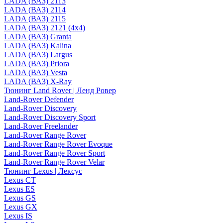
LADA (ВАЗ) 2113
LADA (ВАЗ) 2114
LADA (ВАЗ) 2115
LADA (ВАЗ) 2121 (4x4)
LADA (ВАЗ) Granta
LADA (ВАЗ) Kalina
LADA (ВАЗ) Largus
LADA (ВАЗ) Priora
LADA (ВАЗ) Vesta
LADA (ВАЗ) X-Ray
Тюнинг Land Rover | Ленд Ровер
Land-Rover Defender
Land-Rover Discovery
Land-Rover Discovery Sport
Land-Rover Freelander
Land-Rover Range Rover
Land-Rover Range Rover Evoque
Land-Rover Range Rover Sport
Land-Rover Range Rover Velar
Тюнинг Lexus | Лексус
Lexus CT
Lexus ES
Lexus GS
Lexus GX
Lexus IS