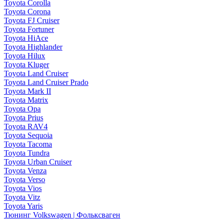
Toyota Corolla
Toyota Corona
Toyota FJ Cruiser
Toyota Fortuner
Toyota HiAce
Toyota Highlander
Toyota Hilux
Toyota Kluger
Toyota Land Cruiser
Toyota Land Cruiser Prado
Toyota Mark II
Toyota Matrix
Toyota Opa
Toyota Prius
Toyota RAV4
Toyota Sequoia
Toyota Tacoma
Toyota Tundra
Toyota Urban Cruiser
Toyota Venza
Toyota Verso
Toyota Vios
Toyota Vitz
Toyota Yaris
Тюнинг Volkswagen | Фольксваген