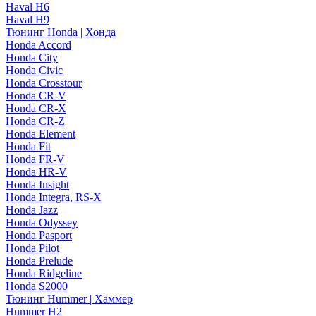
Haval H6
Haval H9
Тюнинг Honda | Хонда
Honda Accord
Honda City
Honda Civic
Honda Crosstour
Honda CR-V
Honda CR-X
Honda CR-Z
Honda Element
Honda Fit
Honda FR-V
Honda HR-V
Honda Insight
Honda Integra, RS-X
Honda Jazz
Honda Odyssey
Honda Pasport
Honda Pilot
Honda Prelude
Honda Ridgeline
Honda S2000
Тюнинг Hummer | Хаммер
Hummer H2