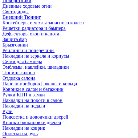
Поворотники
Дневные ходовые огни
Светодиоды
Внешний Тюнинг
Контейнеры и чехлы запасного колеса
Решетки радиатора и бампера
Дефлекторы окон и капота
Защита фар
Брызговики
Рейлинги и поперечины
Накладки на зеркала и корпусы
Сетки для бампера
Эмблемы, наклейки, шильдики
Тюнинг салона
Отделка салона
Панели приборов | шкалы и кольца
Коврики в салон и багажник
Ручки КПП и замки
Накладки на пороги в салон
Накладки на педали
Рули
Подсветка и доводчики дверей
Кнопки блокировки дверей
Накладки на коврик
Оплетки на руль