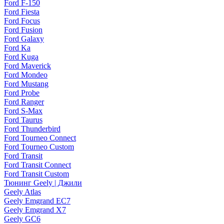
Ford F-150
Ford Fiesta
Ford Focus
Ford Fusion
Ford Galaxy
Ford Ka
Ford Kuga
Ford Maverick
Ford Mondeo
Ford Mustang
Ford Probe
Ford Ranger
Ford S-Max
Ford Taurus
Ford Thunderbird
Ford Tourneo Connect
Ford Tourneo Custom
Ford Transit
Ford Transit Connect
Ford Transit Custom
Тюнинг Geely | Джили
Geely Atlas
Geely Emgrand EC7
Geely Emgrand X7
Geely GC6