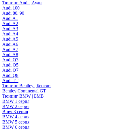
Тюнинг Audi | Ауди
Audi 100
Audi 80, 90
Audi A1
Audi A2
Audi A3
Audi A4
Audi A5
Audi A6
Audi A7
Audi A8
Audi Q3
Audi Q5
Audi Q7
Audi Q8
Audi TT
Тюнинг Bentley | Бентли
Bentley Continental GT
Тюнинг BMW | БМВ
BMW 1 серия
BMW 2 серия
Bmw 3 серия
BMW 4 серия
BMW 5 серия
BMW 6 серия