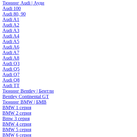
Тюнинг Audi | Ауди
Audi 100
Audi 80, 90
Audi A1
Audi A2
Audi A3
Audi A4
Audi A5
Audi A6
Audi A7
Audi A8
Audi Q3
Audi Q5
Audi Q7
Audi Q8
Audi TT
Тюнинг Bentley | Бентли
Bentley Continental GT
Тюнинг BMW | БМВ
BMW 1 серия
BMW 2 серия
Bmw 3 серия
BMW 4 серия
BMW 5 серия
BMW 6 серия