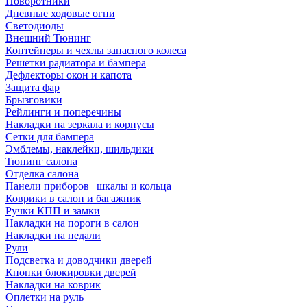
Поворотники
Дневные ходовые огни
Светодиоды
Внешний Тюнинг
Контейнеры и чехлы запасного колеса
Решетки радиатора и бампера
Дефлекторы окон и капота
Защита фар
Брызговики
Рейлинги и поперечины
Накладки на зеркала и корпусы
Сетки для бампера
Эмблемы, наклейки, шильдики
Тюнинг салона
Отделка салона
Панели приборов | шкалы и кольца
Коврики в салон и багажник
Ручки КПП и замки
Накладки на пороги в салон
Накладки на педали
Рули
Подсветка и доводчики дверей
Кнопки блокировки дверей
Накладки на коврик
Оплетки на руль