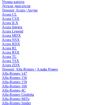
Упоры капота
Детали двигателя
Тюнинг Acura | Акура
Acura CL
Acura CSX
Acura ILX
Acura Integra
Acura Legend
Acura MDX
Acura NSX
Acura RDX
Acura RL
Acura RSX
Acura TL
Acura TSX
Acura ZDX
Тюнинг Alfa-Romeo | Альфа Ромео
Alfa-Romeo 147
Alfa-Romeo 156
Alfa-Romeo 159
Alfa-Romeo 166
Alfa-Romeo 4C
Alfa-Romeo Giulietta
Alfa-Romeo MiTo
Alfa-Romeo Spider