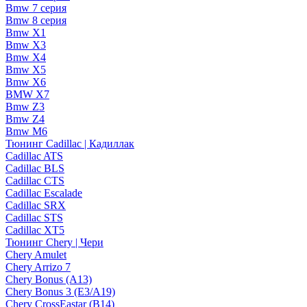
Bmw 7 серия
Bmw 8 серия
Bmw X1
Bmw X3
Bmw X4
Bmw X5
Bmw X6
BMW X7
Bmw Z3
Bmw Z4
Bmw М6
Тюнинг Cadillac | Кадиллак
Cadillac ATS
Cadillac BLS
Cadillac CTS
Cadillac Escalade
Cadillac SRX
Cadillac STS
Cadillac XT5
Тюнинг Chery | Чери
Chery Amulet
Chery Arrizo 7
Chery Bonus (A13)
Chery Bonus 3 (E3/A19)
Chery CrossEastar (B14)