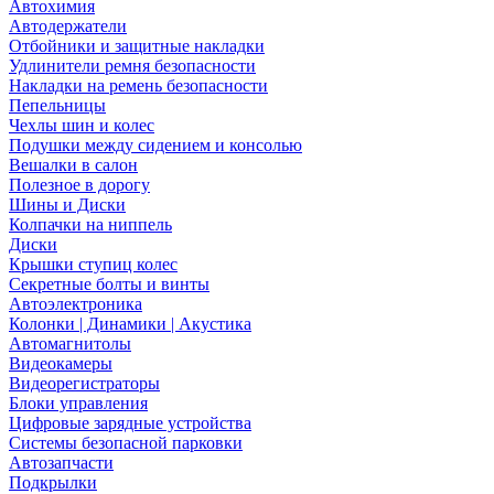
Автохимия
Автодержатели
Отбойники и защитные накладки
Удлинители ремня безопасности
Накладки на ремень безопасности
Пепельницы
Чехлы шин и колес
Подушки между сидением и консолью
Вешалки в салон
Полезное в дорогу
Шины и Диски
Колпачки на ниппель
Диски
Крышки ступиц колес
Секретные болты и винты
Автоэлектроника
Колонки | Динамики | Акустика
Автомагнитолы
Видеокамеры
Видеорегистраторы
Блоки управления
Цифровые зарядные устройства
Системы безопасной парковки
Автозапчасти
Подкрылки