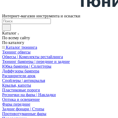
Интернет-магазин инструмента и оснастки
Каталог
По всему сайту
По каталогу
Каталог тюнинга
Тюнинг обвесы
Обвесы | Комплекты рестайлинга
Тюнинг бамперы | передние и задние
Юбка бампера | Сплиттеры
Диффузоры бампера
Расширители арок
Спойлеры | антикрылья
Крылья, капоты
Пластиковые пороги
Реснички на фары | Накладки
Оптика и освещение
Фары передние
Задние фонари | Стопы
Противотуманные фары