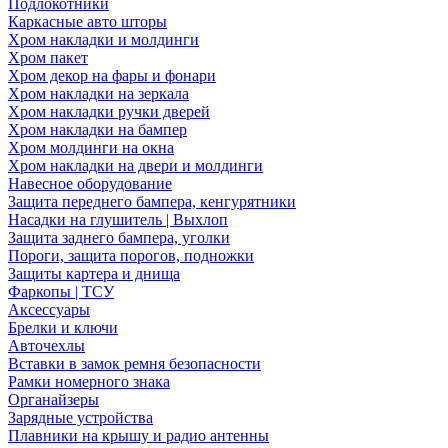
Подлокотники
Каркасные авто шторы
Хром накладки и молдинги
Хром пакет
Хром декор на фары и фонари
Хром накладки на зеркала
Хром накладки ручки дверей
Хром накладки на бампер
Хром молдинги на окна
Хром накладки на двери и молдинги
Навесное оборудование
Защита переднего бампера, кенгурятники
Насадки на глушитель | Выхлоп
Защита заднего бампера, уголки
Пороги, защита порогов, подножки
Защиты картера и днища
Фаркопы | ТСУ
Аксессуары
Брелки и ключи
Авточехлы
Вставки в замок ремня безопасности
Рамки номерного знака
Органайзеры
Зарядные устройства
Плавники на крышу и радио антенны