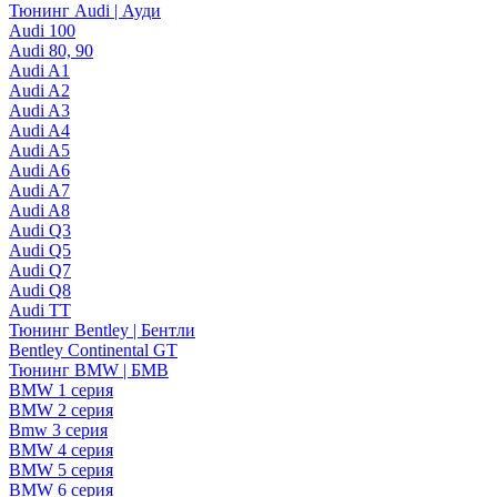
Тюнинг Audi | Ауди
Audi 100
Audi 80, 90
Audi A1
Audi A2
Audi A3
Audi A4
Audi A5
Audi A6
Audi A7
Audi A8
Audi Q3
Audi Q5
Audi Q7
Audi Q8
Audi TT
Тюнинг Bentley | Бентли
Bentley Continental GT
Тюнинг BMW | БМВ
BMW 1 серия
BMW 2 серия
Bmw 3 серия
BMW 4 серия
BMW 5 серия
BMW 6 серия