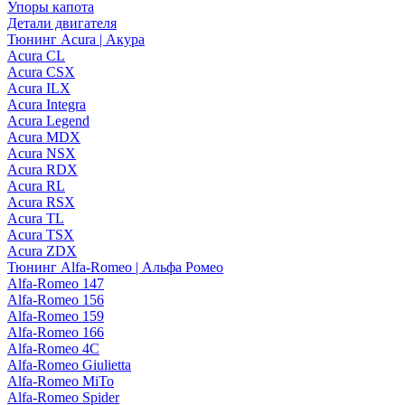
Упоры капота
Детали двигателя
Тюнинг Acura | Акура
Acura CL
Acura CSX
Acura ILX
Acura Integra
Acura Legend
Acura MDX
Acura NSX
Acura RDX
Acura RL
Acura RSX
Acura TL
Acura TSX
Acura ZDX
Тюнинг Alfa-Romeo | Альфа Ромео
Alfa-Romeo 147
Alfa-Romeo 156
Alfa-Romeo 159
Alfa-Romeo 166
Alfa-Romeo 4C
Alfa-Romeo Giulietta
Alfa-Romeo MiTo
Alfa-Romeo Spider