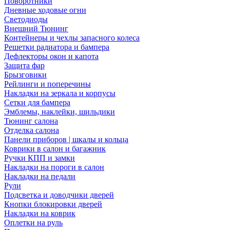
Поворотники
Дневные ходовые огни
Светодиоды
Внешний Тюнинг
Контейнеры и чехлы запасного колеса
Решетки радиатора и бампера
Дефлекторы окон и капота
Защита фар
Брызговики
Рейлинги и поперечины
Накладки на зеркала и корпусы
Сетки для бампера
Эмблемы, наклейки, шильдики
Тюнинг салона
Отделка салона
Панели приборов | шкалы и кольца
Коврики в салон и багажник
Ручки КПП и замки
Накладки на пороги в салон
Накладки на педали
Рули
Подсветка и доводчики дверей
Кнопки блокировки дверей
Накладки на коврик
Оплетки на руль