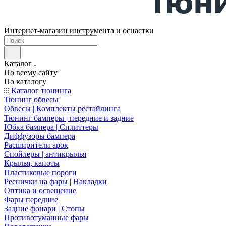
Интернет-магазин инструмента и оснастки
Каталог
По всему сайту
По каталогу
Каталог тюнинга
Тюнинг обвесы
Обвесы | Комплекты рестайлинга
Тюнинг бамперы | передние и задние
Юбка бампера | Сплиттеры
Диффузоры бампера
Расширители арок
Спойлеры | антикрылья
Крылья, капоты
Пластиковые пороги
Реснички на фары | Накладки
Оптика и освещение
Фары передние
Задние фонари | Стопы
Противотуманные фары