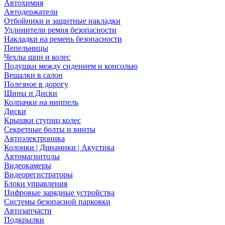
Автохимия
Автодержатели
Отбойники и защитные накладки
Удлинители ремня безопасности
Накладки на ремень безопасности
Пепельницы
Чехлы шин и колес
Подушки между сидением и консолью
Вешалки в салон
Полезное в дорогу
Шины и Диски
Колпачки на ниппель
Диски
Крышки ступиц колес
Секретные болты и винты
Автоэлектроника
Колонки | Динамики | Акустика
Автомагнитолы
Видеокамеры
Видеорегистраторы
Блоки управления
Цифровые зарядные устройства
Системы безопасной парковки
Автозапчасти
Подкрылки