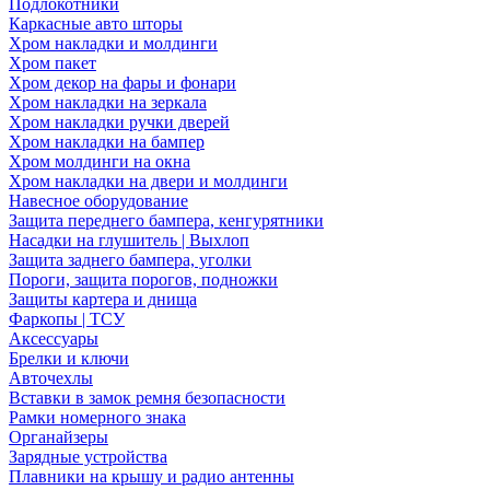
Подлокотники
Каркасные авто шторы
Хром накладки и молдинги
Хром пакет
Хром декор на фары и фонари
Хром накладки на зеркала
Хром накладки ручки дверей
Хром накладки на бампер
Хром молдинги на окна
Хром накладки на двери и молдинги
Навесное оборудование
Защита переднего бампера, кенгурятники
Насадки на глушитель | Выхлоп
Защита заднего бампера, уголки
Пороги, защита порогов, подножки
Защиты картера и днища
Фаркопы | ТСУ
Аксессуары
Брелки и ключи
Авточехлы
Вставки в замок ремня безопасности
Рамки номерного знака
Органайзеры
Зарядные устройства
Плавники на крышу и радио антенны