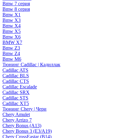
Bmw 7 серия
Bmw 8 серия
Bmw X1
Bmw X3
Bmw X4
Bmw X5
Bmw X6
BMW X7
Bmw Z3
Bmw Z4
Bmw М6
Тюнинг Cadillac | Кадиллак
Cadillac ATS
Cadillac BLS
Cadillac CTS
Cadillac Escalade
Cadillac SRX
Cadillac STS
Cadillac XT5
Тюнинг Chery | Чери
Chery Amulet
Chery Arrizo 7
Chery Bonus (A13)
Chery Bonus 3 (E3/A19)
Chery CrossEastar (B14)