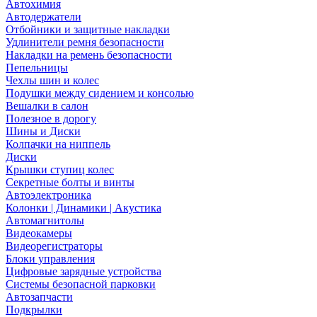
Автохимия
Автодержатели
Отбойники и защитные накладки
Удлинители ремня безопасности
Накладки на ремень безопасности
Пепельницы
Чехлы шин и колес
Подушки между сидением и консолью
Вешалки в салон
Полезное в дорогу
Шины и Диски
Колпачки на ниппель
Диски
Крышки ступиц колес
Секретные болты и винты
Автоэлектроника
Колонки | Динамики | Акустика
Автомагнитолы
Видеокамеры
Видеорегистраторы
Блоки управления
Цифровые зарядные устройства
Системы безопасной парковки
Автозапчасти
Подкрылки