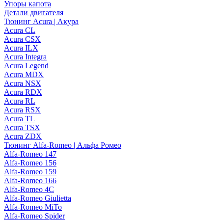
Упоры капота
Детали двигателя
Тюнинг Acura | Акура
Acura CL
Acura CSX
Acura ILX
Acura Integra
Acura Legend
Acura MDX
Acura NSX
Acura RDX
Acura RL
Acura RSX
Acura TL
Acura TSX
Acura ZDX
Тюнинг Alfa-Romeo | Альфа Ромео
Alfa-Romeo 147
Alfa-Romeo 156
Alfa-Romeo 159
Alfa-Romeo 166
Alfa-Romeo 4C
Alfa-Romeo Giulietta
Alfa-Romeo MiTo
Alfa-Romeo Spider