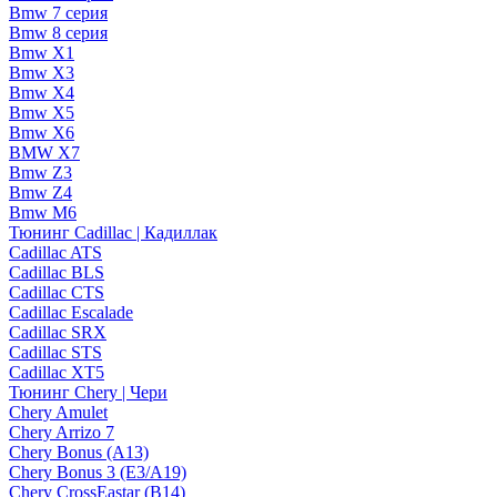
Bmw 7 серия
Bmw 8 серия
Bmw X1
Bmw X3
Bmw X4
Bmw X5
Bmw X6
BMW X7
Bmw Z3
Bmw Z4
Bmw М6
Тюнинг Cadillac | Кадиллак
Cadillac ATS
Cadillac BLS
Cadillac CTS
Cadillac Escalade
Cadillac SRX
Cadillac STS
Cadillac XT5
Тюнинг Chery | Чери
Chery Amulet
Chery Arrizo 7
Chery Bonus (A13)
Chery Bonus 3 (E3/A19)
Chery CrossEastar (B14)