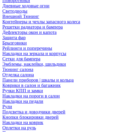
Поворотники
Дневные ходовые огни
Светодиоды
Внешний Тюнинг
Контейнеры и чехлы запасного колеса
Решетки радиатора и бампера
Дефлекторы окон и капота
Защита фар
Брызговики
Рейлинги и поперечины
Накладки на зеркала и корпусы
Сетки для бампера
Эмблемы, наклейки, шильдики
Тюнинг салона
Отделка салона
Панели приборов | шкалы и кольца
Коврики в салон и багажник
Ручки КПП и замки
Накладки на пороги в салон
Накладки на педали
Рули
Подсветка и доводчики дверей
Кнопки блокировки дверей
Накладки на коврик
Оплетки на руль