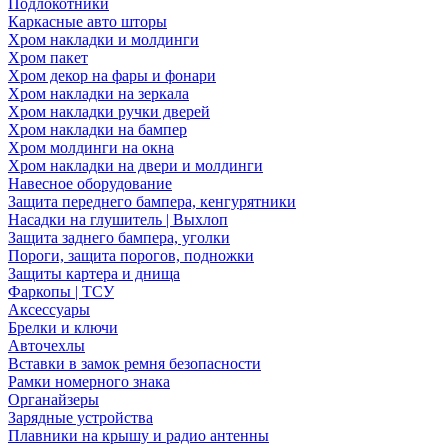
Подлокотники
Каркасные авто шторы
Хром накладки и молдинги
Хром пакет
Хром декор на фары и фонари
Хром накладки на зеркала
Хром накладки ручки дверей
Хром накладки на бампер
Хром молдинги на окна
Хром накладки на двери и молдинги
Навесное оборудование
Защита переднего бампера, кенгурятники
Насадки на глушитель | Выхлоп
Защита заднего бампера, уголки
Пороги, защита порогов, подножки
Защиты картера и днища
Фаркопы | ТСУ
Аксессуары
Брелки и ключи
Авточехлы
Вставки в замок ремня безопасности
Рамки номерного знака
Органайзеры
Зарядные устройства
Плавники на крышу и радио антенны