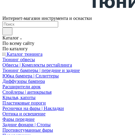
Интернет-магазин инструмента и оснастки
Каталог
По всему сайту
По каталогу
Каталог тюнинга
Тюнинг обвесы
Обвесы | Комплекты рестайлинга
Тюнинг бамперы | передние и задние
Юбка бампера | Сплиттеры
Диффузоры бампера
Расширители арок
Спойлеры | антикрылья
Крылья, капоты
Пластиковые пороги
Реснички на фары | Накладки
Оптика и освещение
Фары передние
Задние фонари | Стопы
Противотуманные фары