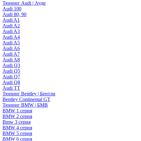
Тюнинг Audi | Ауди
Audi 100
Audi 80, 90
Audi A1
Audi A2
Audi A3
Audi A4
Audi A5
Audi A6
Audi A7
Audi A8
Audi Q3
Audi Q5
Audi Q7
Audi Q8
Audi TT
Тюнинг Bentley | Бентли
Bentley Continental GT
Тюнинг BMW | БМВ
BMW 1 серия
BMW 2 серия
Bmw 3 серия
BMW 4 серия
BMW 5 серия
BMW 6 серия