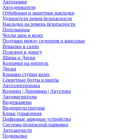
Автохимия
Автодержатели
Отбойники и защитные накладки
Удлинители ремня безопасности
Накладки на ремень безопасности
Пепельницы
Чехлы шин и колес
Подушки между сидением и консолью
Вешалки в салон
Полезное в дорогу
Шины и Диски
Колпачки на ниппель
Диски
Крышки ступиц колес
Секретные болты и винты
Автоэлектроника
Колонки | Динамики | Акустика
Автомагнитолы
Видеокамеры
Видеорегистраторы
Блоки управления
Цифровые зарядные устройства
Системы безопасной парковки
Автозапчасти
Подкрылки