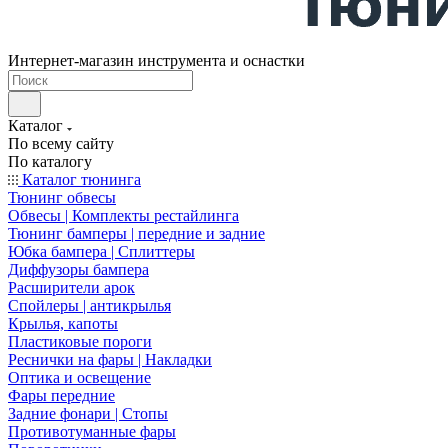
Интернет-магазин инструмента и оснастки
Каталог
По всему сайту
По каталогу
Каталог тюнинга
Тюнинг обвесы
Обвесы | Комплекты рестайлинга
Тюнинг бамперы | передние и задние
Юбка бампера | Сплиттеры
Диффузоры бампера
Расширители арок
Спойлеры | антикрылья
Крылья, капоты
Пластиковые пороги
Реснички на фары | Накладки
Оптика и освещение
Фары передние
Задние фонари | Стопы
Противотуманные фары