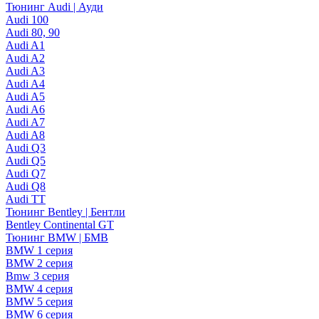
Тюнинг Audi | Ауди
Audi 100
Audi 80, 90
Audi A1
Audi A2
Audi A3
Audi A4
Audi A5
Audi A6
Audi A7
Audi A8
Audi Q3
Audi Q5
Audi Q7
Audi Q8
Audi TT
Тюнинг Bentley | Бентли
Bentley Continental GT
Тюнинг BMW | БМВ
BMW 1 серия
BMW 2 серия
Bmw 3 серия
BMW 4 серия
BMW 5 серия
BMW 6 серия