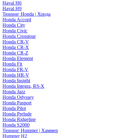
Haval H6
Haval H9
Тюнинг Honda | Хонда
Honda Accord
Honda City
Honda Civic
Honda Crosstour
Honda CR-V
Honda CR-X
Honda CR-Z
Honda Element
Honda Fit
Honda FR-V
Honda HR-V
Honda Insight
Honda Integra, RS-X
Honda Jazz
Honda Odyssey
Honda Pasport
Honda Pilot
Honda Prelude
Honda Ridgeline
Honda S2000
Тюнинг Hummer | Хаммер
Hummer H2