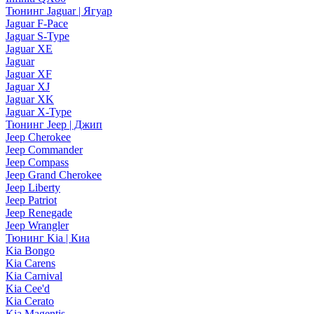
Тюнинг Jaguar | Ягуар
Jaguar F-Pace
Jaguar S-Type
Jaguar XE
Jaguar
Jaguar XF
Jaguar XJ
Jaguar XK
Jaguar X-Type
Тюнинг Jeep | Джип
Jeep Cherokee
Jeep Commander
Jeep Compass
Jeep Grand Cherokee
Jeep Liberty
Jeep Patriot
Jeep Renegade
Jeep Wrangler
Тюнинг Kia | Киа
Kia Bongo
Kia Carens
Kia Carnival
Kia Cee'd
Kia Cerato
Kia Magentis