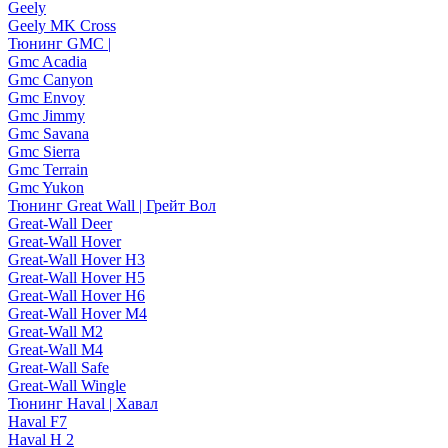
Geely
Geely MK Cross
Тюнинг GMC |
Gmc Acadia
Gmc Canyon
Gmc Envoy
Gmc Jimmy
Gmc Savana
Gmc Sierra
Gmc Terrain
Gmc Yukon
Тюнинг Great Wall | Грейт Вол
Great-Wall Deer
Great-Wall Hover
Great-Wall Hover H3
Great-Wall Hover H5
Great-Wall Hover H6
Great-Wall Hover M4
Great-Wall M2
Great-Wall M4
Great-Wall Safe
Great-Wall Wingle
Тюнинг Haval | Хавал
Haval F7
Haval H 2