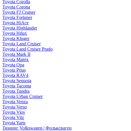
Toyota Corolla
Toyota Corona
Toyota FJ Cruiser
Toyota Fortuner
Toyota HiAce
Toyota Highlander
Toyota Hilux
Toyota Kluger
Toyota Land Cruiser
Toyota Land Cruiser Prado
Toyota Mark II
Toyota Matrix
Toyota Opa
Toyota Prius
Toyota RAV4
Toyota Sequoia
Toyota Tacoma
Toyota Tundra
Toyota Urban Cruiser
Toyota Venza
Toyota Verso
Toyota Vios
Toyota Vitz
Toyota Yaris
Тюнинг Volkswagen | Фольксваген