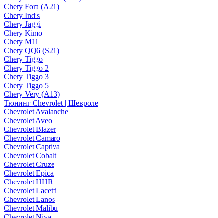
Chery Fora (A21)
Chery Indis
Chery Jaggi
Chery Kimo
Chery M11
Chery QQ6 (S21)
Chery Tiggo
Chery Tiggo 2
Chery Tiggo 3
Chery Tiggo 5
Chery Very (A13)
Тюнинг Chevrolet | Шевроле
Chevrolet Avalanche
Chevrolet Aveo
Chevrolet Blazer
Chevrolet Camaro
Chevrolet Captiva
Chevrolet Cobalt
Chevrolet Cruze
Chevrolet Epica
Chevrolet HHR
Chevrolet Lacetti
Chevrolet Lanos
Chevrolet Malibu
Chevrolet Niva