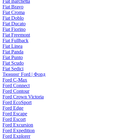
Fiat Barchetta
Fiat Bravo
Fiat Croma
Fiat Doblo
Fiat Ducato
Fiat Fiorino
Fiat Freemont
Fiat Fullback
Fiat Linea
Fiat Panda
Fiat Punto
Fiat Scudo
Fiat Sedici
Тюнинг Ford | Форд
Ford C-Max
Ford Connect
Ford Contour
Ford Crown Victoria
Ford EcoSport
Ford Edge
Ford Escape
Ford Escort
Ford Excursion
Ford Expedition
Ford Explorer