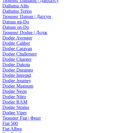
Тюнинг Daihatsu | Дайхатсу
Daihatsu Altis
Daihatsu Terios
Тюнинг Datsun | Датсун
Datsun mi-Do
Datsun on-Do
Тюнинг Dodge | Додж
Dodge Avenger
Dodge Caliber
Dodge Caravan
Dodge Challenger
Dodge Charger
Dodge Dakota
Dodge Durango
Dodge Intrepid
Dodge Journey
Dodge Magnum
Dodge Neon
Dodge Nitro
Dodge RAM
Dodge Stratus
Dodge Viper
Тюнинг Fiat | Фиат
Fiat 500
Fiat Albea