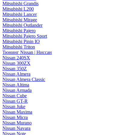
Mitsubishi Grandis
Mitsubishi L200
Mitsubishi Lancer
Mitsubishi Mirage
Mitsubishi Outlander
Mitsubishi Pajero
Mitsubishi Pajero Sport
Mitsubishi Pinin IO
Mitsubishi Triton
Тюнинг Nissan | Ниссан
Nissan 240SX
Nissan 300ZX
Nissan 350Z
Nissan Almera
Nissan Almera Classic
Nissan Altima
Nissan Armada
Nissan Cube
Nissan GT-R
Nissan Juke
Nissan Maxima
Nissan Micra
Nissan Murano
Nissan Navara
Nissan Note