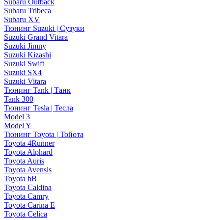
Subaru Outback
Subaru Tribeca
Subaru XV
Тюнинг Suzuki | Сузуки
Suzuki Grand Vitara
Suzuki Jimny
Suzuki Kizashi
Suzuki Swift
Suzuki SX4
Suzuki Vitara
Тюнинг Tank | Танк
Tank 300
Тюнинг Tesla | Тесла
Model 3
Model Y
Тюнинг Toyota | Тойота
Toyota 4Runner
Toyota Alphard
Toyota Auris
Toyota Avensis
Toyota bB
Toyota Caldina
Toyota Camry
Toyota Carina E
Toyota Celica