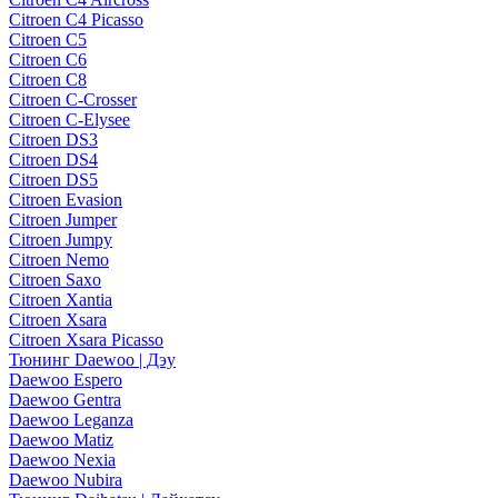
Citroen C4 Picasso
Citroen C5
Citroen C6
Citroen C8
Citroen C-Crosser
Citroen C-Elysee
Citroen DS3
Citroen DS4
Citroen DS5
Citroen Evasion
Citroen Jumper
Citroen Jumpy
Citroen Nemo
Citroen Saxo
Citroen Xantia
Citroen Xsara
Citroen Xsara Picasso
Тюнинг Daewoo | Дэу
Daewoo Espero
Daewoo Gentra
Daewoo Leganza
Daewoo Matiz
Daewoo Nexia
Daewoo Nubira