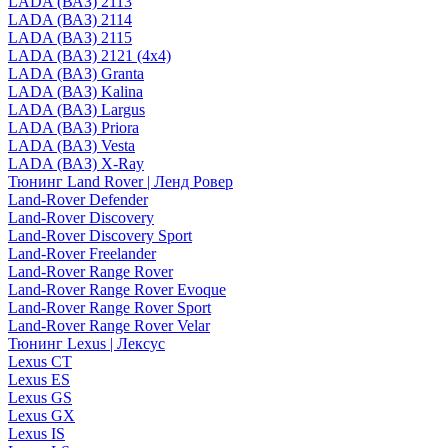
LADA (ВАЗ) 2113
LADA (ВАЗ) 2114
LADA (ВАЗ) 2115
LADA (ВАЗ) 2121 (4x4)
LADA (ВАЗ) Granta
LADA (ВАЗ) Kalina
LADA (ВАЗ) Largus
LADA (ВАЗ) Priora
LADA (ВАЗ) Vesta
LADA (ВАЗ) X-Ray
Тюнинг Land Rover | Ленд Ровер
Land-Rover Defender
Land-Rover Discovery
Land-Rover Discovery Sport
Land-Rover Freelander
Land-Rover Range Rover
Land-Rover Range Rover Evoque
Land-Rover Range Rover Sport
Land-Rover Range Rover Velar
Тюнинг Lexus | Лексус
Lexus CT
Lexus ES
Lexus GS
Lexus GX
Lexus IS