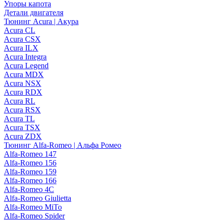
Упоры капота
Детали двигателя
Тюнинг Acura | Акура
Acura CL
Acura CSX
Acura ILX
Acura Integra
Acura Legend
Acura MDX
Acura NSX
Acura RDX
Acura RL
Acura RSX
Acura TL
Acura TSX
Acura ZDX
Тюнинг Alfa-Romeo | Альфа Ромео
Alfa-Romeo 147
Alfa-Romeo 156
Alfa-Romeo 159
Alfa-Romeo 166
Alfa-Romeo 4C
Alfa-Romeo Giulietta
Alfa-Romeo MiTo
Alfa-Romeo Spider