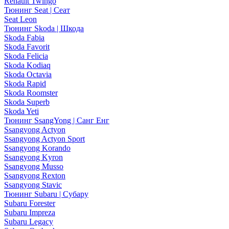
Renault Twingo
Тюнинг Seat | Сеат
Seat Leon
Тюнинг Skoda | Шкода
Skoda Fabia
Skoda Favorit
Skoda Felicia
Skoda Kodiaq
Skoda Octavia
Skoda Rapid
Skoda Roomster
Skoda Superb
Skoda Yeti
Тюнинг SsangYong | Санг Енг
Ssangyong Actyon
Ssangyong Actyon Sport
Ssangyong Korando
Ssangyong Kyron
Ssangyong Musso
Ssangyong Rexton
Ssangyong Stavic
Тюнинг Subaru | Субару
Subaru Forester
Subaru Impreza
Subaru Legacy