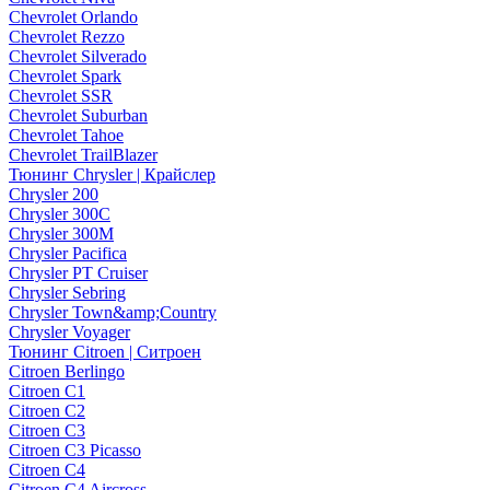
Chevrolet Orlando
Chevrolet Rezzo
Chevrolet Silverado
Chevrolet Spark
Chevrolet SSR
Chevrolet Suburban
Chevrolet Tahoe
Chevrolet TrailBlazer
Тюнинг Chrysler | Крайслер
Chrysler 200
Chrysler 300C
Chrysler 300M
Chrysler Pacifica
Chrysler PT Cruiser
Chrysler Sebring
Chrysler Town&amp;Country
Chrysler Voyager
Тюнинг Citroen | Ситроен
Citroen Berlingo
Citroen C1
Citroen C2
Citroen C3
Citroen C3 Picasso
Citroen C4
Citroen C4 Aircross