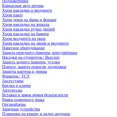
Подлокотники
Каркасные авто шторы
Хром накладки и молдинги
Хром пакет
Хром декор на фары и фонари
Хром накладки на зеркала
Хром накладки ручки дверей
Хром накладки на бампер
Хром молдинги на окна
Хром накладки на двери и молдинги
Навесное оборудование
Защита переднего бампера, кенгурятники
Насадки на глушитель | Выхлоп
Защита заднего бампера, уголки
Пороги, защита порогов, подножки
Защиты картера и днища
Фаркопы | ТСУ
Аксессуары
Брелки и ключи
Авточехлы
Вставки в замок ремня безопасности
Рамки номерного знака
Органайзеры
Зарядные устройства
Плавники на крышу и радио антенны