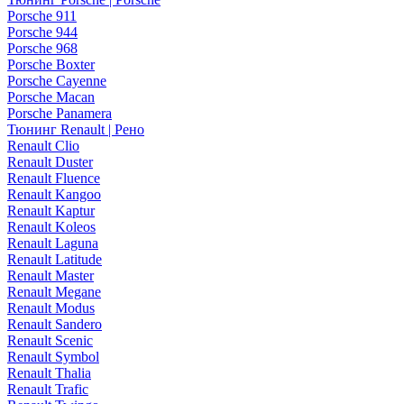
Porsche 911
Porsche 944
Porsche 968
Porsche Boxter
Porsche Cayenne
Porsche Macan
Porsche Panamera
Тюнинг Renault | Рено
Renault Clio
Renault Duster
Renault Fluence
Renault Kangoo
Renault Kaptur
Renault Koleos
Renault Laguna
Renault Latitude
Renault Master
Renault Megane
Renault Modus
Renault Sandero
Renault Scenic
Renault Symbol
Renault Thalia
Renault Trafic