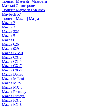
Тюнинг Maserati | Мазерати
Maserati Quattroporte
Тюнинг Maybach | Майбах
Maybach 57
Тюнинг Mazda | Мазда
Mazda 2
Mazda 3
Mazda 323
Mazda 5
Mazda 6
Mazda 626
Mazda 929
Mazda BT-50
Mazda CX-3
Mazda CX-5
Mazda CX-7
Mazda CX-9
Mazda Demio
Mazda Millenia
Mazda MPV
Mazda MX-6
Mazda Premacy
Mazda Protege
Mazda RX-7
Mazda RX-8