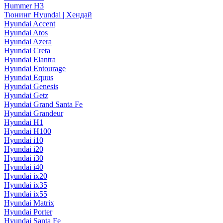
Hummer H3
Тюнинг Hyundai | Хендай
Hyundai Accent
Hyundai Atos
Hyundai Azera
Hyundai Creta
Hyundai Elantra
Hyundai Entourage
Hyundai Equus
Hyundai Genesis
Hyundai Getz
Hyundai Grand Santa Fe
Hyundai Grandeur
Hyundai H1
Hyundai H100
Hyundai i10
Hyundai i20
Hyundai i30
Hyundai i40
Hyundai ix20
Hyundai ix35
Hyundai ix55
Hyundai Matrix
Hyundai Porter
Hyundai Santa Fe