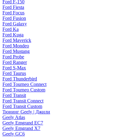
Ford F-150
Ford Fiesta
Ford Focus
Ford Fusion
Ford Galaxy
Ford Ka
Ford Kuga
Ford Maverick
Ford Mondeo
Ford Mustang
Ford Probe
Ford Ranger
Ford S-Max
Ford Taurus
Ford Thunderbird
Ford Tourneo Connect
Ford Tourneo Custom
Ford Transit
Ford Transit Connect
Ford Transit Custom
Тюнинг Geely | Джили
Geely Atlas
Geely Emgrand EC7
Geely Emgrand X7
Geely GC6