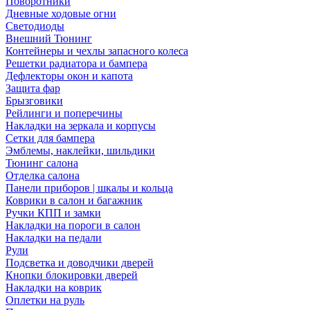
Поворотники
Дневные ходовые огни
Светодиоды
Внешний Тюнинг
Контейнеры и чехлы запасного колеса
Решетки радиатора и бампера
Дефлекторы окон и капота
Защита фар
Брызговики
Рейлинги и поперечины
Накладки на зеркала и корпусы
Сетки для бампера
Эмблемы, наклейки, шильдики
Тюнинг салона
Отделка салона
Панели приборов | шкалы и кольца
Коврики в салон и багажник
Ручки КПП и замки
Накладки на пороги в салон
Накладки на педали
Рули
Подсветка и доводчики дверей
Кнопки блокировки дверей
Накладки на коврик
Оплетки на руль