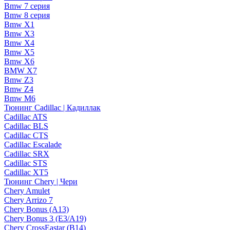
Bmw 7 серия
Bmw 8 серия
Bmw X1
Bmw X3
Bmw X4
Bmw X5
Bmw X6
BMW X7
Bmw Z3
Bmw Z4
Bmw М6
Тюнинг Cadillac | Кадиллак
Cadillac ATS
Cadillac BLS
Cadillac CTS
Cadillac Escalade
Cadillac SRX
Cadillac STS
Cadillac XT5
Тюнинг Chery | Чери
Chery Amulet
Chery Arrizo 7
Chery Bonus (A13)
Chery Bonus 3 (E3/A19)
Chery CrossEastar (B14)