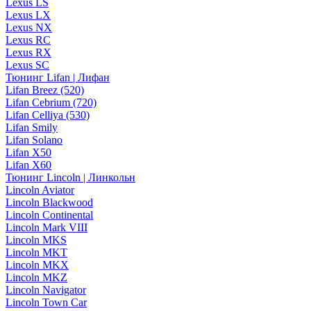
Lexus LS
Lexus LX
Lexus NX
Lexus RC
Lexus RX
Lexus SC
Тюнинг Lifan | Лифан
Lifan Breez (520)
Lifan Cebrium (720)
Lifan Celliya (530)
Lifan Smily
Lifan Solano
Lifan X50
Lifan X60
Тюнинг Lincoln | Линкольн
Lincoln Aviator
Lincoln Blackwood
Lincoln Continental
Lincoln Mark VIII
Lincoln MKS
Lincoln MKT
Lincoln MKX
Lincoln MKZ
Lincoln Navigator
Lincoln Town Car