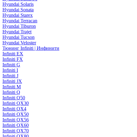
Hyundai Solaris
Hyundai Sonata
Hyundai Starex
Hyundai Terracan
Hyundai Tiburon
Hyundai Trajet
Hyundai Tucson
Hyundai Veloster
Тюнинг Infiniti | Инфинити
Infiniti EX
Infiniti FX
Infiniti G
Infiniti I
Infiniti J
Infiniti JX
Infiniti M
Infiniti Q
Infiniti Q50
Infiniti QX30
Infiniti QX4
Infiniti QX50
Infiniti QX56
Infiniti QX60
Infiniti QX70
Infiniti QX80