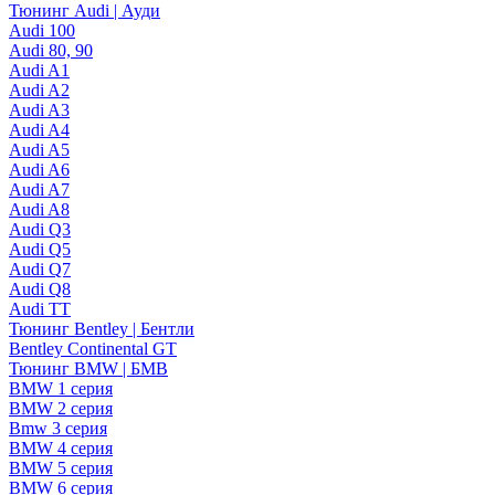
Тюнинг Audi | Ауди
Audi 100
Audi 80, 90
Audi A1
Audi A2
Audi A3
Audi A4
Audi A5
Audi A6
Audi A7
Audi A8
Audi Q3
Audi Q5
Audi Q7
Audi Q8
Audi TT
Тюнинг Bentley | Бентли
Bentley Continental GT
Тюнинг BMW | БМВ
BMW 1 серия
BMW 2 серия
Bmw 3 серия
BMW 4 серия
BMW 5 серия
BMW 6 серия