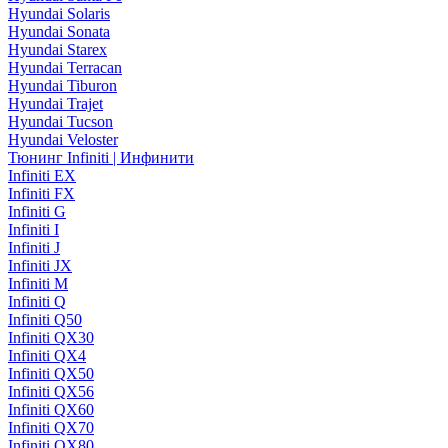
Hyundai Solaris
Hyundai Sonata
Hyundai Starex
Hyundai Terracan
Hyundai Tiburon
Hyundai Trajet
Hyundai Tucson
Hyundai Veloster
Тюнинг Infiniti | Инфинити
Infiniti EX
Infiniti FX
Infiniti G
Infiniti I
Infiniti J
Infiniti JX
Infiniti M
Infiniti Q
Infiniti Q50
Infiniti QX30
Infiniti QX4
Infiniti QX50
Infiniti QX56
Infiniti QX60
Infiniti QX70
Infiniti QX80