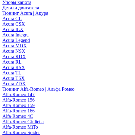
Упоры капота
Детали двигателя
Тюнинг Acura | Акура
Acura CL
Acura CSX
Acura ILX
Acura Integra
Acura Legend
Acura MDX
Acura NSX
Acura RDX
Acura RL
Acura RSX
Acura TL
Acura TSX
Acura ZDX
Тюнинг Alfa-Romeo | Альфа Ромео
Alfa-Romeo 147
Alfa-Romeo 156
Alfa-Romeo 159
Alfa-Romeo 166
Alfa-Romeo 4C
Alfa-Romeo Giulietta
Alfa-Romeo MiTo
Alfa-Romeo Spider