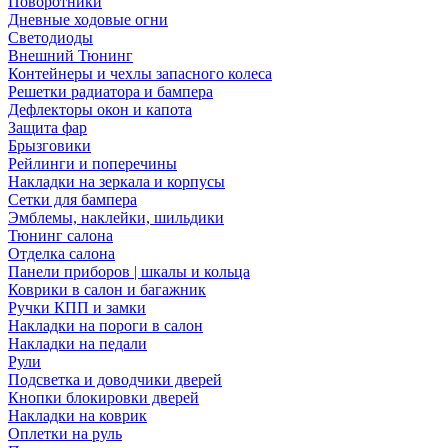
Поворотники
Дневные ходовые огни
Светодиоды
Внешний Тюнинг
Контейнеры и чехлы запасного колеса
Решетки радиатора и бампера
Дефлекторы окон и капота
Защита фар
Брызговики
Рейлинги и поперечины
Накладки на зеркала и корпусы
Сетки для бампера
Эмблемы, наклейки, шильдики
Тюнинг салона
Отделка салона
Панели приборов | шкалы и кольца
Коврики в салон и багажник
Ручки КПП и замки
Накладки на пороги в салон
Накладки на педали
Рули
Подсветка и доводчики дверей
Кнопки блокировки дверей
Накладки на коврик
Оплетки на руль