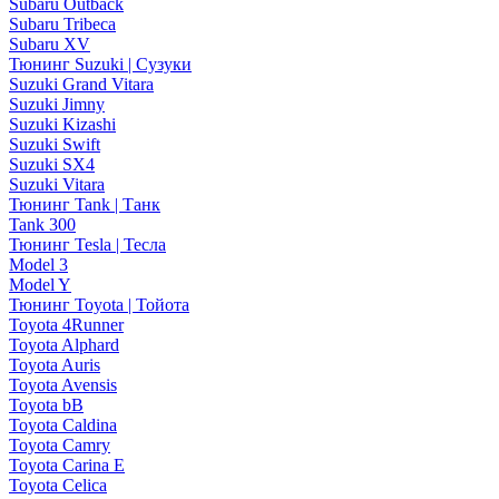
Subaru Outback
Subaru Tribeca
Subaru XV
Тюнинг Suzuki | Сузуки
Suzuki Grand Vitara
Suzuki Jimny
Suzuki Kizashi
Suzuki Swift
Suzuki SX4
Suzuki Vitara
Тюнинг Tank | Танк
Tank 300
Тюнинг Tesla | Тесла
Model 3
Model Y
Тюнинг Toyota | Тойота
Toyota 4Runner
Toyota Alphard
Toyota Auris
Toyota Avensis
Toyota bB
Toyota Caldina
Toyota Camry
Toyota Carina E
Toyota Celica