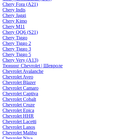
Chery Fora (A21)
Chery Indis
Chery Jaggi
Chery Kimo
Chery M11
Chery QQ6 (S21)
Chery Tiggo
Chery Tiggo 2
Chery Tiggo 3
Chery Tiggo 5
Chery Very (A13)
Тюнинг Chevrolet | Шевроле
Chevrolet Avalanche
Chevrolet Aveo
Chevrolet Blazer
Chevrolet Camaro
Chevrolet Captiva
Chevrolet Cobalt
Chevrolet Cruze
Chevrolet Epica
Chevrolet HHR
Chevrolet Lacetti
Chevrolet Lanos
Chevrolet Malibu
Chevrolet Niva