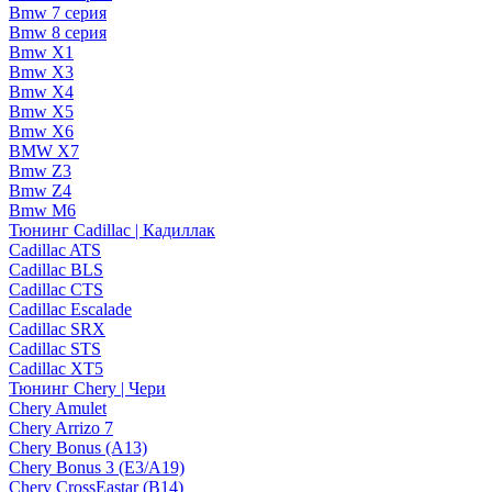
Bmw 7 серия
Bmw 8 серия
Bmw X1
Bmw X3
Bmw X4
Bmw X5
Bmw X6
BMW X7
Bmw Z3
Bmw Z4
Bmw М6
Тюнинг Cadillac | Кадиллак
Cadillac ATS
Cadillac BLS
Cadillac CTS
Cadillac Escalade
Cadillac SRX
Cadillac STS
Cadillac XT5
Тюнинг Chery | Чери
Chery Amulet
Chery Arrizo 7
Chery Bonus (A13)
Chery Bonus 3 (E3/A19)
Chery CrossEastar (B14)