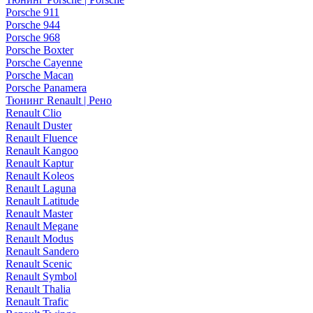
Porsche 911
Porsche 944
Porsche 968
Porsche Boxter
Porsche Cayenne
Porsche Macan
Porsche Panamera
Тюнинг Renault | Рено
Renault Clio
Renault Duster
Renault Fluence
Renault Kangoo
Renault Kaptur
Renault Koleos
Renault Laguna
Renault Latitude
Renault Master
Renault Megane
Renault Modus
Renault Sandero
Renault Scenic
Renault Symbol
Renault Thalia
Renault Trafic