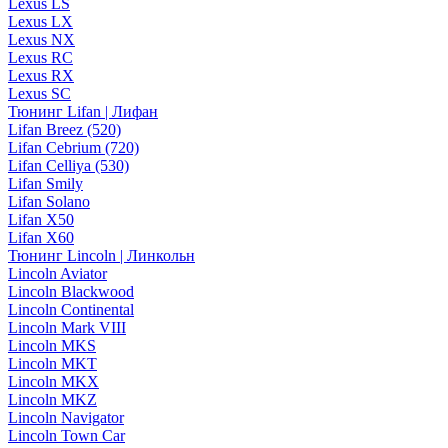
Lexus LS
Lexus LX
Lexus NX
Lexus RC
Lexus RX
Lexus SC
Тюнинг Lifan | Лифан
Lifan Breez (520)
Lifan Cebrium (720)
Lifan Celliya (530)
Lifan Smily
Lifan Solano
Lifan X50
Lifan X60
Тюнинг Lincoln | Линкольн
Lincoln Aviator
Lincoln Blackwood
Lincoln Continental
Lincoln Mark VIII
Lincoln MKS
Lincoln MKT
Lincoln MKX
Lincoln MKZ
Lincoln Navigator
Lincoln Town Car