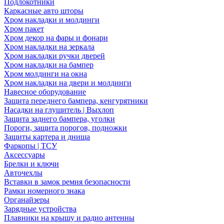
Подлокотники
Каркасные авто шторы
Хром накладки и молдинги
Хром пакет
Хром декор на фары и фонари
Хром накладки на зеркала
Хром накладки ручки дверей
Хром накладки на бампер
Хром молдинги на окна
Хром накладки на двери и молдинги
Навесное оборудование
Защита переднего бампера, кенгурятники
Насадки на глушитель | Выхлоп
Защита заднего бампера, уголки
Пороги, защита порогов, подножки
Защиты картера и днища
Фаркопы | ТСУ
Аксессуары
Брелки и ключи
Авточехлы
Вставки в замок ремня безопасности
Рамки номерного знака
Органайзеры
Зарядные устройства
Плавники на крышу и радио антенны