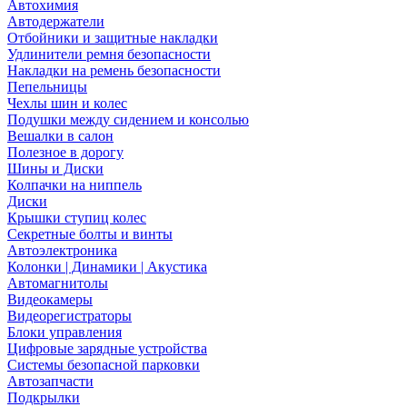
Автохимия
Автодержатели
Отбойники и защитные накладки
Удлинители ремня безопасности
Накладки на ремень безопасности
Пепельницы
Чехлы шин и колес
Подушки между сидением и консолью
Вешалки в салон
Полезное в дорогу
Шины и Диски
Колпачки на ниппель
Диски
Крышки ступиц колес
Секретные болты и винты
Автоэлектроника
Колонки | Динамики | Акустика
Автомагнитолы
Видеокамеры
Видеорегистраторы
Блоки управления
Цифровые зарядные устройства
Системы безопасной парковки
Автозапчасти
Подкрылки