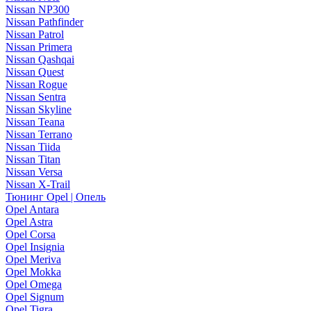
Nissan NP300
Nissan Pathfinder
Nissan Patrol
Nissan Primera
Nissan Qashqai
Nissan Quest
Nissan Rogue
Nissan Sentra
Nissan Skyline
Nissan Teana
Nissan Terrano
Nissan Tiida
Nissan Titan
Nissan Versa
Nissan X-Trail
Тюнинг Opel | Опель
Opel Antara
Opel Astra
Opel Corsa
Opel Insignia
Opel Meriva
Opel Mokka
Opel Omega
Opel Signum
Opel Tigra