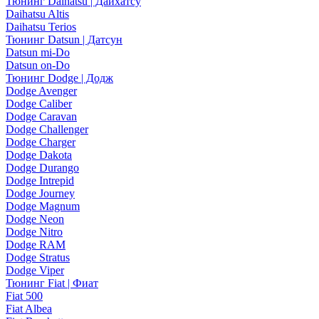
Тюнинг Daihatsu | Дайхатсу
Daihatsu Altis
Daihatsu Terios
Тюнинг Datsun | Датсун
Datsun mi-Do
Datsun on-Do
Тюнинг Dodge | Додж
Dodge Avenger
Dodge Caliber
Dodge Caravan
Dodge Challenger
Dodge Charger
Dodge Dakota
Dodge Durango
Dodge Intrepid
Dodge Journey
Dodge Magnum
Dodge Neon
Dodge Nitro
Dodge RAM
Dodge Stratus
Dodge Viper
Тюнинг Fiat | Фиат
Fiat 500
Fiat Albea