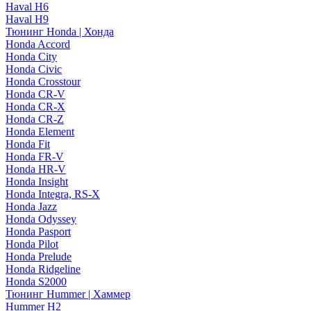
Haval H6
Haval H9
Тюнинг Honda | Хонда
Honda Accord
Honda City
Honda Civic
Honda Crosstour
Honda CR-V
Honda CR-X
Honda CR-Z
Honda Element
Honda Fit
Honda FR-V
Honda HR-V
Honda Insight
Honda Integra, RS-X
Honda Jazz
Honda Odyssey
Honda Pasport
Honda Pilot
Honda Prelude
Honda Ridgeline
Honda S2000
Тюнинг Hummer | Хаммер
Hummer H2