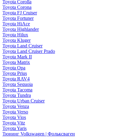
Toyota Corolla
Toyota Corona
Toyota FJ Cruiser
Toyota Fortuner
Toyota HiAce
Toyota Highlander
Toyota Hilux
Toyota Kluger
Toyota Land Cruiser
Toyota Land Cruiser Prado
Toyota Mark II
Toyota Matrix
Toyota Opa
Toyota Prius
Toyota RAV4
Toyota Sequoia
Toyota Tacoma
Toyota Tundra
Toyota Urban Cruiser
Toyota Venza
Toyota Verso
Toyota Vios
Toyota Vitz
Toyota Yaris
Тюнинг Volkswagen | Фольксваген