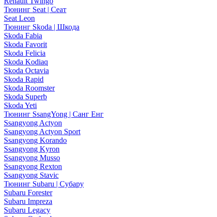
Renault Twingo
Тюнинг Seat | Сеат
Seat Leon
Тюнинг Skoda | Шкода
Skoda Fabia
Skoda Favorit
Skoda Felicia
Skoda Kodiaq
Skoda Octavia
Skoda Rapid
Skoda Roomster
Skoda Superb
Skoda Yeti
Тюнинг SsangYong | Санг Енг
Ssangyong Actyon
Ssangyong Actyon Sport
Ssangyong Korando
Ssangyong Kyron
Ssangyong Musso
Ssangyong Rexton
Ssangyong Stavic
Тюнинг Subaru | Субару
Subaru Forester
Subaru Impreza
Subaru Legacy