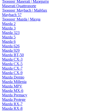
Тюнинг Maserati | Мазерати
Maserati Quattroporte
Тюнинг Maybach | Майбах
Maybach 57
Тюнинг Mazda | Мазда
Mazda 2
Mazda 3
Mazda 323
Mazda 5
Mazda 6
Mazda 626
Mazda 929
Mazda BT-50
Mazda CX-3
Mazda CX-5
Mazda CX-7
Mazda CX-9
Mazda Demio
Mazda Millenia
Mazda MPV
Mazda MX-6
Mazda Premacy
Mazda Protege
Mazda RX-7
Mazda RX-8