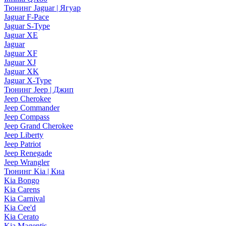
Тюнинг Jaguar | Ягуар
Jaguar F-Pace
Jaguar S-Type
Jaguar XE
Jaguar
Jaguar XF
Jaguar XJ
Jaguar XK
Jaguar X-Type
Тюнинг Jeep | Джип
Jeep Cherokee
Jeep Commander
Jeep Compass
Jeep Grand Cherokee
Jeep Liberty
Jeep Patriot
Jeep Renegade
Jeep Wrangler
Тюнинг Kia | Киа
Kia Bongo
Kia Carens
Kia Carnival
Kia Cee'd
Kia Cerato
Kia Magentis