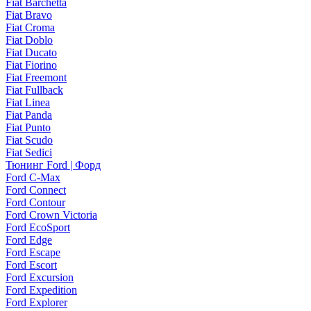
Fiat Barchetta
Fiat Bravo
Fiat Croma
Fiat Doblo
Fiat Ducato
Fiat Fiorino
Fiat Freemont
Fiat Fullback
Fiat Linea
Fiat Panda
Fiat Punto
Fiat Scudo
Fiat Sedici
Тюнинг Ford | Форд
Ford C-Max
Ford Connect
Ford Contour
Ford Crown Victoria
Ford EcoSport
Ford Edge
Ford Escape
Ford Escort
Ford Excursion
Ford Expedition
Ford Explorer