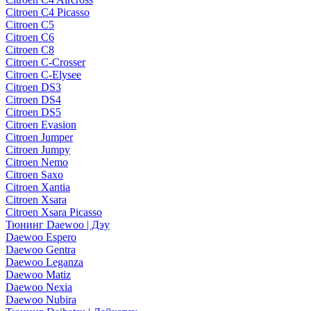
Citroen C4 Picasso
Citroen C5
Citroen C6
Citroen C8
Citroen C-Crosser
Citroen C-Elysee
Citroen DS3
Citroen DS4
Citroen DS5
Citroen Evasion
Citroen Jumper
Citroen Jumpy
Citroen Nemo
Citroen Saxo
Citroen Xantia
Citroen Xsara
Citroen Xsara Picasso
Тюнинг Daewoo | Дэу
Daewoo Espero
Daewoo Gentra
Daewoo Leganza
Daewoo Matiz
Daewoo Nexia
Daewoo Nubira