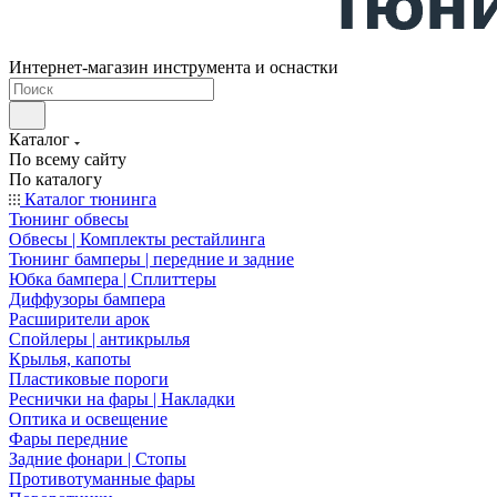
Интернет-магазин инструмента и оснастки
Каталог
По всему сайту
По каталогу
Каталог тюнинга
Тюнинг обвесы
Обвесы | Комплекты рестайлинга
Тюнинг бамперы | передние и задние
Юбка бампера | Сплиттеры
Диффузоры бампера
Расширители арок
Спойлеры | антикрылья
Крылья, капоты
Пластиковые пороги
Реснички на фары | Накладки
Оптика и освещение
Фары передние
Задние фонари | Стопы
Противотуманные фары