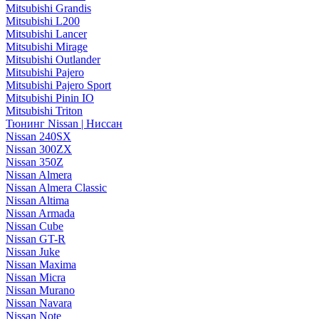
Mitsubishi Grandis
Mitsubishi L200
Mitsubishi Lancer
Mitsubishi Mirage
Mitsubishi Outlander
Mitsubishi Pajero
Mitsubishi Pajero Sport
Mitsubishi Pinin IO
Mitsubishi Triton
Тюнинг Nissan | Ниссан
Nissan 240SX
Nissan 300ZX
Nissan 350Z
Nissan Almera
Nissan Almera Classic
Nissan Altima
Nissan Armada
Nissan Cube
Nissan GT-R
Nissan Juke
Nissan Maxima
Nissan Micra
Nissan Murano
Nissan Navara
Nissan Note