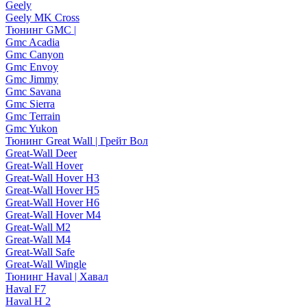
Geely
Geely MK Cross
Тюнинг GMC |
Gmc Acadia
Gmc Canyon
Gmc Envoy
Gmc Jimmy
Gmc Savana
Gmc Sierra
Gmc Terrain
Gmc Yukon
Тюнинг Great Wall | Грейт Вол
Great-Wall Deer
Great-Wall Hover
Great-Wall Hover H3
Great-Wall Hover H5
Great-Wall Hover H6
Great-Wall Hover M4
Great-Wall M2
Great-Wall M4
Great-Wall Safe
Great-Wall Wingle
Тюнинг Haval | Хавал
Haval F7
Haval H 2