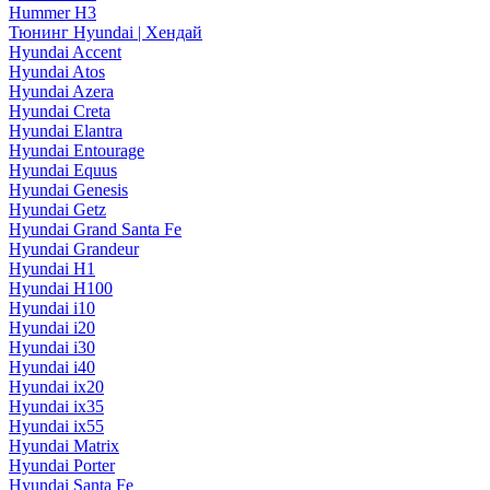
Hummer H3
Тюнинг Hyundai | Хендай
Hyundai Accent
Hyundai Atos
Hyundai Azera
Hyundai Creta
Hyundai Elantra
Hyundai Entourage
Hyundai Equus
Hyundai Genesis
Hyundai Getz
Hyundai Grand Santa Fe
Hyundai Grandeur
Hyundai H1
Hyundai H100
Hyundai i10
Hyundai i20
Hyundai i30
Hyundai i40
Hyundai ix20
Hyundai ix35
Hyundai ix55
Hyundai Matrix
Hyundai Porter
Hyundai Santa Fe