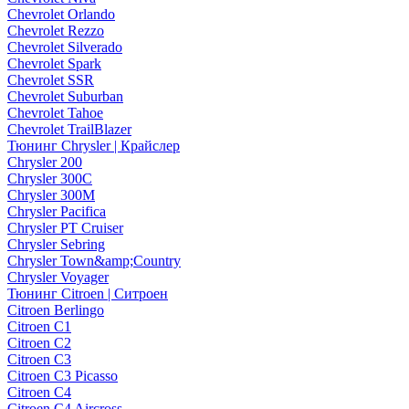
Chevrolet Orlando
Chevrolet Rezzo
Chevrolet Silverado
Chevrolet Spark
Chevrolet SSR
Chevrolet Suburban
Chevrolet Tahoe
Chevrolet TrailBlazer
Тюнинг Chrysler | Крайслер
Chrysler 200
Chrysler 300C
Chrysler 300M
Chrysler Pacifica
Chrysler PT Cruiser
Chrysler Sebring
Chrysler Town&amp;Country
Chrysler Voyager
Тюнинг Citroen | Ситроен
Citroen Berlingo
Citroen C1
Citroen C2
Citroen C3
Citroen C3 Picasso
Citroen C4
Citroen C4 Aircross