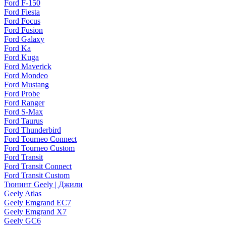
Ford F-150
Ford Fiesta
Ford Focus
Ford Fusion
Ford Galaxy
Ford Ka
Ford Kuga
Ford Maverick
Ford Mondeo
Ford Mustang
Ford Probe
Ford Ranger
Ford S-Max
Ford Taurus
Ford Thunderbird
Ford Tourneo Connect
Ford Tourneo Custom
Ford Transit
Ford Transit Connect
Ford Transit Custom
Тюнинг Geely | Джили
Geely Atlas
Geely Emgrand EC7
Geely Emgrand X7
Geely GC6