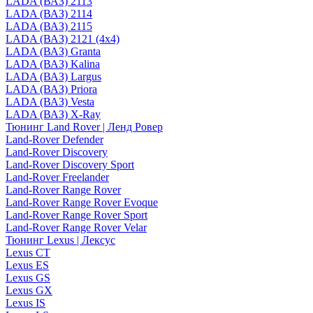
LADA (ВАЗ) 2113
LADA (ВАЗ) 2114
LADA (ВАЗ) 2115
LADA (ВАЗ) 2121 (4x4)
LADA (ВАЗ) Granta
LADA (ВАЗ) Kalina
LADA (ВАЗ) Largus
LADA (ВАЗ) Priora
LADA (ВАЗ) Vesta
LADA (ВАЗ) X-Ray
Тюнинг Land Rover | Ленд Ровер
Land-Rover Defender
Land-Rover Discovery
Land-Rover Discovery Sport
Land-Rover Freelander
Land-Rover Range Rover
Land-Rover Range Rover Evoque
Land-Rover Range Rover Sport
Land-Rover Range Rover Velar
Тюнинг Lexus | Лексус
Lexus CT
Lexus ES
Lexus GS
Lexus GX
Lexus IS