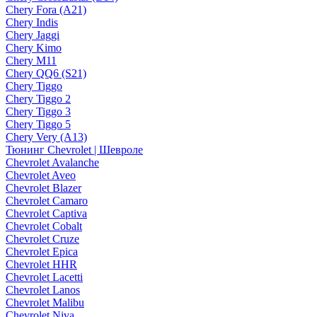
Chery Fora (A21)
Chery Indis
Chery Jaggi
Chery Kimo
Chery M11
Chery QQ6 (S21)
Chery Tiggo
Chery Tiggo 2
Chery Tiggo 3
Chery Tiggo 5
Chery Very (A13)
Тюнинг Chevrolet | Шевроле
Chevrolet Avalanche
Chevrolet Aveo
Chevrolet Blazer
Chevrolet Camaro
Chevrolet Captiva
Chevrolet Cobalt
Chevrolet Cruze
Chevrolet Epica
Chevrolet HHR
Chevrolet Lacetti
Chevrolet Lanos
Chevrolet Malibu
Chevrolet Niva