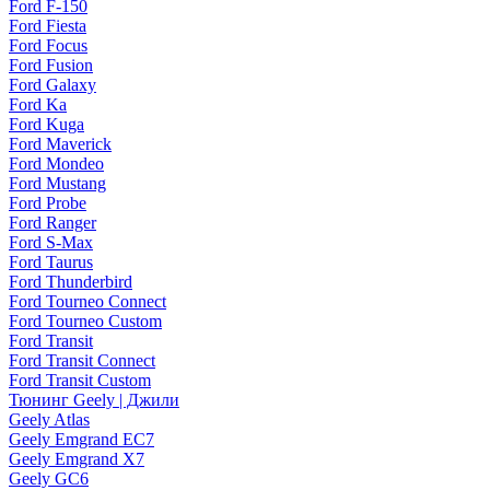
Ford F-150
Ford Fiesta
Ford Focus
Ford Fusion
Ford Galaxy
Ford Ka
Ford Kuga
Ford Maverick
Ford Mondeo
Ford Mustang
Ford Probe
Ford Ranger
Ford S-Max
Ford Taurus
Ford Thunderbird
Ford Tourneo Connect
Ford Tourneo Custom
Ford Transit
Ford Transit Connect
Ford Transit Custom
Тюнинг Geely | Джили
Geely Atlas
Geely Emgrand EC7
Geely Emgrand X7
Geely GC6