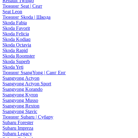
Renault Twingo
Тюнинг Seat | Сеат
Seat Leon
Тюнинг Skoda | Шкода
Skoda Fabia
Skoda Favorit
Skoda Felicia
Skoda Kodiaq
Skoda Octavia
Skoda Rapid
Skoda Roomster
Skoda Superb
Skoda Yeti
Тюнинг SsangYong | Санг Енг
Ssangyong Actyon
Ssangyong Actyon Sport
Ssangyong Korando
Ssangyong Kyron
Ssangyong Musso
Ssangyong Rexton
Ssangyong Stavic
Тюнинг Subaru | Субару
Subaru Forester
Subaru Impreza
Subaru Legacy