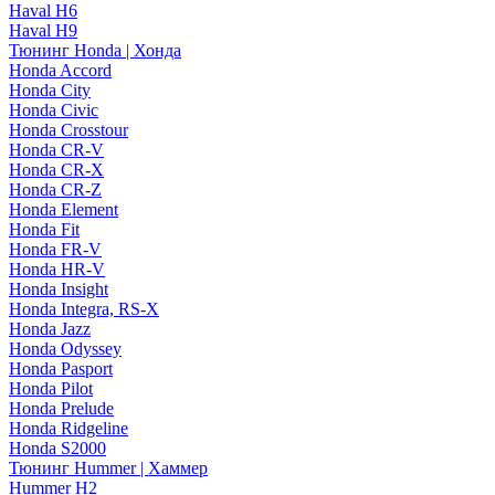
Haval H6
Haval H9
Тюнинг Honda | Хонда
Honda Accord
Honda City
Honda Civic
Honda Crosstour
Honda CR-V
Honda CR-X
Honda CR-Z
Honda Element
Honda Fit
Honda FR-V
Honda HR-V
Honda Insight
Honda Integra, RS-X
Honda Jazz
Honda Odyssey
Honda Pasport
Honda Pilot
Honda Prelude
Honda Ridgeline
Honda S2000
Тюнинг Hummer | Хаммер
Hummer H2