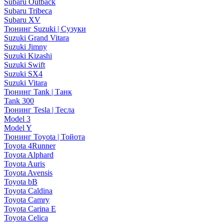
Subaru Outback
Subaru Tribeca
Subaru XV
Тюнинг Suzuki | Сузуки
Suzuki Grand Vitara
Suzuki Jimny
Suzuki Kizashi
Suzuki Swift
Suzuki SX4
Suzuki Vitara
Тюнинг Tank | Танк
Tank 300
Тюнинг Tesla | Тесла
Model 3
Model Y
Тюнинг Toyota | Тойота
Toyota 4Runner
Toyota Alphard
Toyota Auris
Toyota Avensis
Toyota bB
Toyota Caldina
Toyota Camry
Toyota Carina E
Toyota Celica