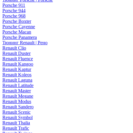
Porsche 911
Porsche 944
Porsche 968
Porsche Boxter
Porsche Cayenne
Porsche Macan
Porsche Panamera
Тюнинг Renault | Рено
Renault Clio
Renault Duster
Renault Fluence
Renault Kangoo
Renault Kaptur
Renault Koleos
Renault Laguna
Renault Latitude
Renault Master
Renault Megane
Renault Modus
Renault Sandero
Renault Scenic
Renault Symbol
Renault Thalia
Renault Trafic