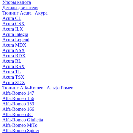
Упоры капота
Детали двигателя
Тюнинг Acura | Акура
Acura CL
Acura CSX
Acura ILX
Acura Integra
Acura Legend
Acura MDX
Acura NSX
Acura RDX
Acura RL
Acura RSX
Acura TL
Acura TSX
Acura ZDX
Тюнинг Alfa-Romeo | Альфа Ромео
Alfa-Romeo 147
Alfa-Romeo 156
Alfa-Romeo 159
Alfa-Romeo 166
Alfa-Romeo 4C
Alfa-Romeo Giulietta
Alfa-Romeo MiTo
Alfa-Romeo Spider