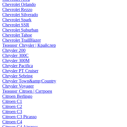
Chevrolet Orlando
Chevrolet Rezzo
Chevrolet Silverado
Chevrolet Spark
Chevrolet SSR
Chevrolet Suburban
Chevrolet Tahoe
Chevrolet TrailBlazer
Тюнинг Chrysler | Крайслер
Chrysler 200
Chrysler 300C
Chrysler 300M
Chrysler Pacifica
Chrysler PT Cruiser
Chrysler Sebring
Chrysler Town&amp;Country
Chrysler Voyager
Тюнинг Citroen | Ситроен
Citroen Berlingo
Citroen C1
Citroen C2
Citroen C3
Citroen C3 Picasso
Citroen C4
Citroen C4 Aircross