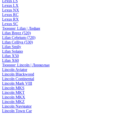
Lexus LS
Lexus LX
Lexus NX
Lexus RC
Lexus RX
Lexus SC
Тюнинг Lifan | Лифан
Lifan Breez (520)
Lifan Cebrium (720)
Lifan Celliya (530)
Lifan Smily
Lifan Solano
Lifan X50
Lifan X60
Тюнинг Lincoln | Линкольн
Lincoln Aviator
Lincoln Blackwood
Lincoln Continental
Lincoln Mark VIII
Lincoln MKS
Lincoln MKT
Lincoln MKX
Lincoln MKZ
Lincoln Navigator
Lincoln Town Car