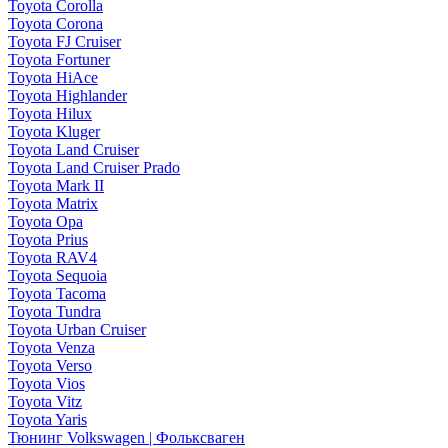
Toyota Corolla
Toyota Corona
Toyota FJ Cruiser
Toyota Fortuner
Toyota HiAce
Toyota Highlander
Toyota Hilux
Toyota Kluger
Toyota Land Cruiser
Toyota Land Cruiser Prado
Toyota Mark II
Toyota Matrix
Toyota Opa
Toyota Prius
Toyota RAV4
Toyota Sequoia
Toyota Tacoma
Toyota Tundra
Toyota Urban Cruiser
Toyota Venza
Toyota Verso
Toyota Vios
Toyota Vitz
Toyota Yaris
Тюнинг Volkswagen | Фольксваген