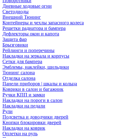
Поворотники
Дневные ходовые огни
Светодиоды
Внешний Тюнинг
Контейнеры и чехлы запасного колеса
Решетки радиатора и бампера
Дефлекторы окон и капота
Защита фар
Брызговики
Рейлинги и поперечины
Накладки на зеркала и корпусы
Сетки для бампера
Эмблемы, наклейки, шильдики
Тюнинг салона
Отделка салона
Панели приборов | шкалы и кольца
Коврики в салон и багажник
Ручки КПП и замки
Накладки на пороги в салон
Накладки на педали
Рули
Подсветка и доводчики дверей
Кнопки блокировки дверей
Накладки на коврик
Оплетки на руль