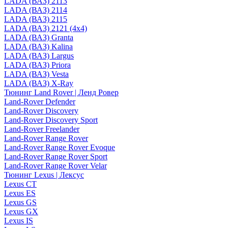
LADA (ВАЗ) 2113
LADA (ВАЗ) 2114
LADA (ВАЗ) 2115
LADA (ВАЗ) 2121 (4x4)
LADA (ВАЗ) Granta
LADA (ВАЗ) Kalina
LADA (ВАЗ) Largus
LADA (ВАЗ) Priora
LADA (ВАЗ) Vesta
LADA (ВАЗ) X-Ray
Тюнинг Land Rover | Ленд Ровер
Land-Rover Defender
Land-Rover Discovery
Land-Rover Discovery Sport
Land-Rover Freelander
Land-Rover Range Rover
Land-Rover Range Rover Evoque
Land-Rover Range Rover Sport
Land-Rover Range Rover Velar
Тюнинг Lexus | Лексус
Lexus CT
Lexus ES
Lexus GS
Lexus GX
Lexus IS