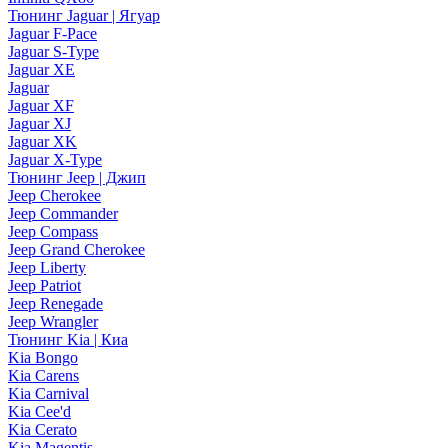
Тюнинг Jaguar | Ягуар
Jaguar F-Pace
Jaguar S-Type
Jaguar XE
Jaguar
Jaguar XF
Jaguar XJ
Jaguar XK
Jaguar X-Type
Тюнинг Jeep | Джип
Jeep Cherokee
Jeep Commander
Jeep Compass
Jeep Grand Cherokee
Jeep Liberty
Jeep Patriot
Jeep Renegade
Jeep Wrangler
Тюнинг Kia | Киа
Kia Bongo
Kia Carens
Kia Carnival
Kia Cee'd
Kia Cerato
Kia Magentis