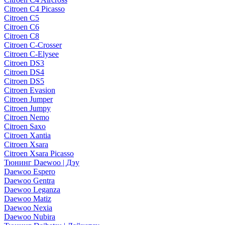
Citroen C4 Picasso
Citroen C5
Citroen C6
Citroen C8
Citroen C-Crosser
Citroen C-Elysee
Citroen DS3
Citroen DS4
Citroen DS5
Citroen Evasion
Citroen Jumper
Citroen Jumpy
Citroen Nemo
Citroen Saxo
Citroen Xantia
Citroen Xsara
Citroen Xsara Picasso
Тюнинг Daewoo | Дэу
Daewoo Espero
Daewoo Gentra
Daewoo Leganza
Daewoo Matiz
Daewoo Nexia
Daewoo Nubira