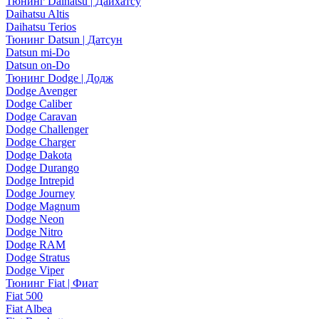
Тюнинг Daihatsu | Дайхатсу
Daihatsu Altis
Daihatsu Terios
Тюнинг Datsun | Датсун
Datsun mi-Do
Datsun on-Do
Тюнинг Dodge | Додж
Dodge Avenger
Dodge Caliber
Dodge Caravan
Dodge Challenger
Dodge Charger
Dodge Dakota
Dodge Durango
Dodge Intrepid
Dodge Journey
Dodge Magnum
Dodge Neon
Dodge Nitro
Dodge RAM
Dodge Stratus
Dodge Viper
Тюнинг Fiat | Фиат
Fiat 500
Fiat Albea