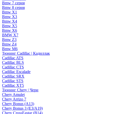
Bmw 7 серия
Bmw 8 серия
Bmw X1
Bmw X3
Bmw X4
Bmw X5
Bmw X6
BMW X7
Bmw Z3
Bmw Z4
Bmw М6
Тюнинг Cadillac | Кадиллак
Cadillac ATS
Cadillac BLS
Cadillac CTS
Cadillac Escalade
Cadillac SRX
Cadillac STS
Cadillac XT5
Тюнинг Chery | Чери
Chery Amulet
Chery Arrizo 7
Chery Bonus (A13)
Chery Bonus 3 (E3/A19)
Chery CrossEastar (B14)