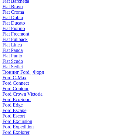
Fiat Barchetta
Fiat Bravo
Fiat Croma
Fiat Doblo
Fiat Ducato
Fiat Fiorino
Fiat Freemont
Fiat Fullback
Fiat Linea
Fiat Panda
Fiat Punto
Fiat Scudo
Fiat Sedici
Тюнинг Ford | Форд
Ford C-Max
Ford Connect
Ford Contour
Ford Crown Victoria
Ford EcoSport
Ford Edge
Ford Escape
Ford Escort
Ford Excursion
Ford Expedition
Ford Explorer