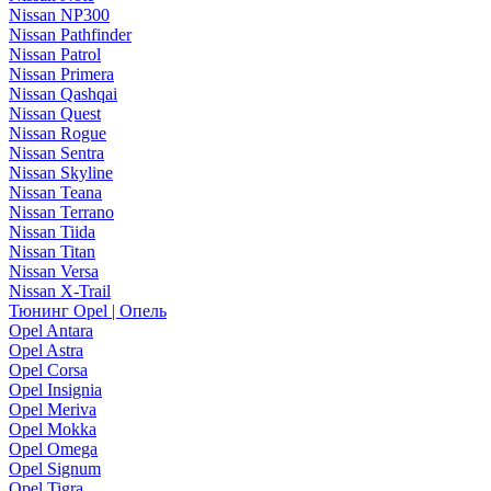
Nissan NP300
Nissan Pathfinder
Nissan Patrol
Nissan Primera
Nissan Qashqai
Nissan Quest
Nissan Rogue
Nissan Sentra
Nissan Skyline
Nissan Teana
Nissan Terrano
Nissan Tiida
Nissan Titan
Nissan Versa
Nissan X-Trail
Тюнинг Opel | Опель
Opel Antara
Opel Astra
Opel Corsa
Opel Insignia
Opel Meriva
Opel Mokka
Opel Omega
Opel Signum
Opel Tigra