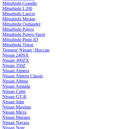
Mitsubishi Grandis
Mitsubishi L200
Mitsubishi Lancer
Mitsubishi Mirage
Mitsubishi Outlander
Mitsubishi Pajero
Mitsubishi Pajero Sport
Mitsubishi Pinin IO
Mitsubishi Triton
Тюнинг Nissan | Ниссан
Nissan 240SX
Nissan 300ZX
Nissan 350Z
Nissan Almera
Nissan Almera Classic
Nissan Altima
Nissan Armada
Nissan Cube
Nissan GT-R
Nissan Juke
Nissan Maxima
Nissan Micra
Nissan Murano
Nissan Navara
Nissan Note