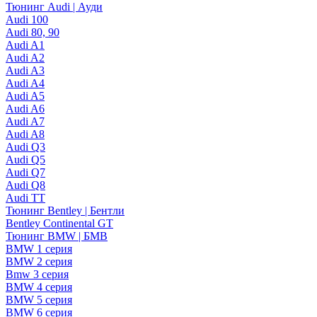
Тюнинг Audi | Ауди
Audi 100
Audi 80, 90
Audi A1
Audi A2
Audi A3
Audi A4
Audi A5
Audi A6
Audi A7
Audi A8
Audi Q3
Audi Q5
Audi Q7
Audi Q8
Audi TT
Тюнинг Bentley | Бентли
Bentley Continental GT
Тюнинг BMW | БМВ
BMW 1 серия
BMW 2 серия
Bmw 3 серия
BMW 4 серия
BMW 5 серия
BMW 6 серия