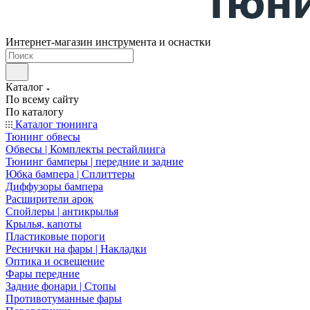
Интернет-магазин инструмента и оснастки
Каталог
По всему сайту
По каталогу
Каталог тюнинга
Тюнинг обвесы
Обвесы | Комплекты рестайлинга
Тюнинг бамперы | передние и задние
Юбка бампера | Сплиттеры
Диффузоры бампера
Расширители арок
Спойлеры | антикрылья
Крылья, капоты
Пластиковые пороги
Реснички на фары | Накладки
Оптика и освещение
Фары передние
Задние фонари | Стопы
Противотуманные фары