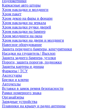
Подлокотники
Каркасные авто шторы
Хром накладки и молдинги
Хром пакет
Хром декор на фары и фонари
Хром накладки на зеркала
Хром накладки ручки дверей
Хром накладки на бампер
Хром молдинги на окна
Хром накладки на двери и молдинги
Навесное оборудование
Защита переднего бампера, кенгурятники
Насадки на глушитель | Выхлоп
Защита заднего бампера, уголки
Пороги, защита порогов, подножки
Защиты картера и днища
Фаркопы | ТСУ
Аксессуары
Брелки и ключи
Авточехлы
Вставки в замок ремня безопасности
Рамки номерного знака
Органайзеры
Зарядные устройства
Плавники на крышу и радио антенны