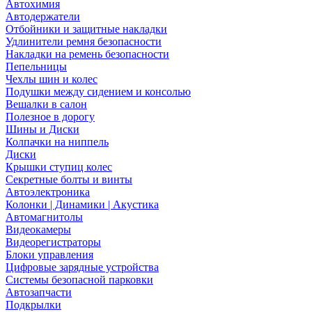
Автохимия
Автодержатели
Отбойники и защитные накладки
Удлинители ремня безопасности
Накладки на ремень безопасности
Пепельницы
Чехлы шин и колес
Подушки между сидением и консолью
Вешалки в салон
Полезное в дорогу
Шины и Диски
Колпачки на ниппель
Диски
Крышки ступиц колес
Секретные болты и винты
Автоэлектроника
Колонки | Динамики | Акустика
Автомагнитолы
Видеокамеры
Видеорегистраторы
Блоки управления
Цифровые зарядные устройства
Системы безопасной парковки
Автозапчасти
Подкрылки