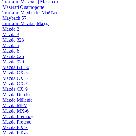
Тюнинг Maserati | Мазерати
Maserati Quattroporte
Тюнинг Maybach | Майбах
Maybach 57
Тюнинг Mazda | Мазда
Mazda 2
Mazda 3
Mazda 323
Mazda 5
Mazda 6
Mazda 626
Mazda 929
Mazda BT-50
Mazda CX-3
Mazda CX-5
Mazda CX-7
Mazda CX-9
Mazda Demio
Mazda Millenia
Mazda MPV
Mazda MX-6
Mazda Premacy
Mazda Protege
Mazda RX-7
Mazda RX-8