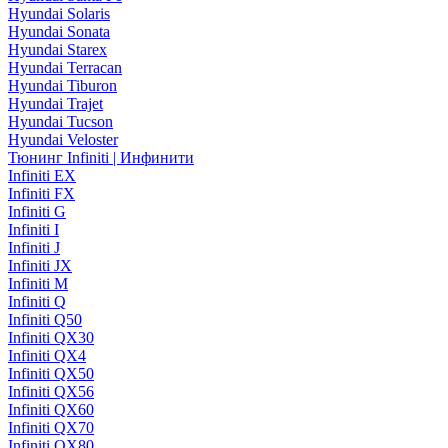
Hyundai Solaris
Hyundai Sonata
Hyundai Starex
Hyundai Terracan
Hyundai Tiburon
Hyundai Trajet
Hyundai Tucson
Hyundai Veloster
Тюнинг Infiniti | Инфинити
Infiniti EX
Infiniti FX
Infiniti G
Infiniti I
Infiniti J
Infiniti JX
Infiniti M
Infiniti Q
Infiniti Q50
Infiniti QX30
Infiniti QX4
Infiniti QX50
Infiniti QX56
Infiniti QX60
Infiniti QX70
Infiniti QX80