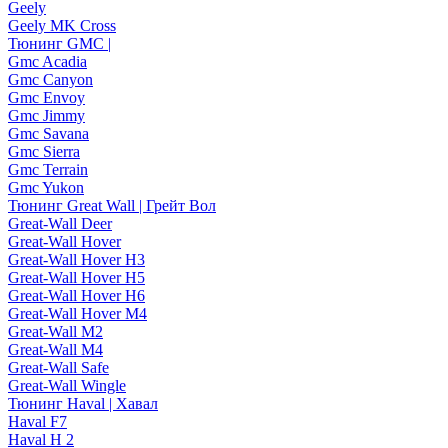
Geely
Geely MK Cross
Тюнинг GMC |
Gmc Acadia
Gmc Canyon
Gmc Envoy
Gmc Jimmy
Gmc Savana
Gmc Sierra
Gmc Terrain
Gmc Yukon
Тюнинг Great Wall | Грейт Вол
Great-Wall Deer
Great-Wall Hover
Great-Wall Hover H3
Great-Wall Hover H5
Great-Wall Hover H6
Great-Wall Hover M4
Great-Wall M2
Great-Wall M4
Great-Wall Safe
Great-Wall Wingle
Тюнинг Haval | Хавал
Haval F7
Haval H 2