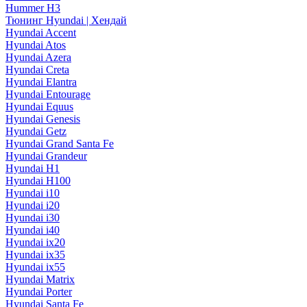
Hummer H3
Тюнинг Hyundai | Хендай
Hyundai Accent
Hyundai Atos
Hyundai Azera
Hyundai Creta
Hyundai Elantra
Hyundai Entourage
Hyundai Equus
Hyundai Genesis
Hyundai Getz
Hyundai Grand Santa Fe
Hyundai Grandeur
Hyundai H1
Hyundai H100
Hyundai i10
Hyundai i20
Hyundai i30
Hyundai i40
Hyundai ix20
Hyundai ix35
Hyundai ix55
Hyundai Matrix
Hyundai Porter
Hyundai Santa Fe