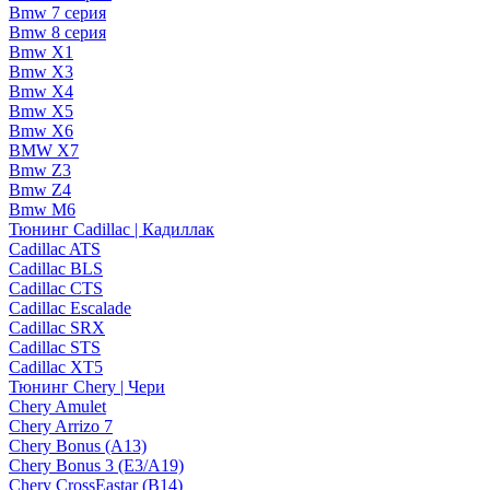
Bmw 7 серия
Bmw 8 серия
Bmw X1
Bmw X3
Bmw X4
Bmw X5
Bmw X6
BMW X7
Bmw Z3
Bmw Z4
Bmw М6
Тюнинг Cadillac | Кадиллак
Cadillac ATS
Cadillac BLS
Cadillac CTS
Cadillac Escalade
Cadillac SRX
Cadillac STS
Cadillac XT5
Тюнинг Chery | Чери
Chery Amulet
Chery Arrizo 7
Chery Bonus (A13)
Chery Bonus 3 (E3/A19)
Chery CrossEastar (B14)