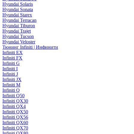
Hyundai Solaris
Hyundai Sonata
Hyundai Starex
Hyundai Terracan
Hyundai Tiburon
Hyundai Trajet
Hyundai Tucson
Hyundai Veloster
Тюнинг Infiniti | Инфинити
Infiniti EX
Infiniti FX
Infiniti G
Infiniti I
Infiniti J
Infiniti JX
Infiniti M
Infiniti Q
Infiniti Q50
Infiniti QX30
Infiniti QX4
Infiniti QX50
Infiniti QX56
Infiniti QX60
Infiniti QX70
Infiniti QX80