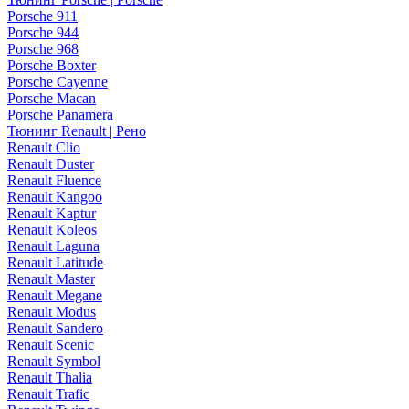
Porsche 911
Porsche 944
Porsche 968
Porsche Boxter
Porsche Cayenne
Porsche Macan
Porsche Panamera
Тюнинг Renault | Рено
Renault Clio
Renault Duster
Renault Fluence
Renault Kangoo
Renault Kaptur
Renault Koleos
Renault Laguna
Renault Latitude
Renault Master
Renault Megane
Renault Modus
Renault Sandero
Renault Scenic
Renault Symbol
Renault Thalia
Renault Trafic