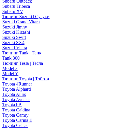
Subaru Outback
Subaru Tribeca
Subaru XV
Тюнинг Suzuki | Сузуки
Suzuki Grand Vitara
Suzuki Jimny
Suzuki Kizashi
Suzuki Swift
Suzuki SX4
Suzuki Vitara
Тюнинг Tank | Танк
Tank 300
Тюнинг Tesla | Тесла
Model 3
Model Y
Тюнинг Toyota | Тойота
Toyota 4Runner
Toyota Alphard
Toyota Auris
Toyota Avensis
Toyota bB
Toyota Caldina
Toyota Camry
Toyota Carina E
Toyota Celica