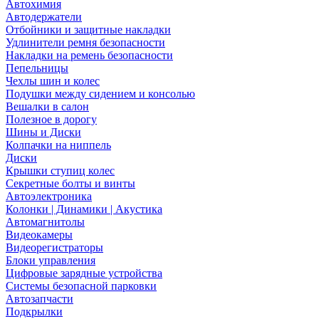
Автохимия
Автодержатели
Отбойники и защитные накладки
Удлинители ремня безопасности
Накладки на ремень безопасности
Пепельницы
Чехлы шин и колес
Подушки между сидением и консолью
Вешалки в салон
Полезное в дорогу
Шины и Диски
Колпачки на ниппель
Диски
Крышки ступиц колес
Секретные болты и винты
Автоэлектроника
Колонки | Динамики | Акустика
Автомагнитолы
Видеокамеры
Видеорегистраторы
Блоки управления
Цифровые зарядные устройства
Системы безопасной парковки
Автозапчасти
Подкрылки