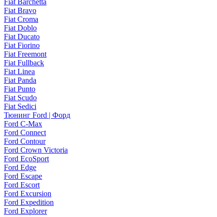
Fiat Barchetta
Fiat Bravo
Fiat Croma
Fiat Doblo
Fiat Ducato
Fiat Fiorino
Fiat Freemont
Fiat Fullback
Fiat Linea
Fiat Panda
Fiat Punto
Fiat Scudo
Fiat Sedici
Тюнинг Ford | Форд
Ford C-Max
Ford Connect
Ford Contour
Ford Crown Victoria
Ford EcoSport
Ford Edge
Ford Escape
Ford Escort
Ford Excursion
Ford Expedition
Ford Explorer