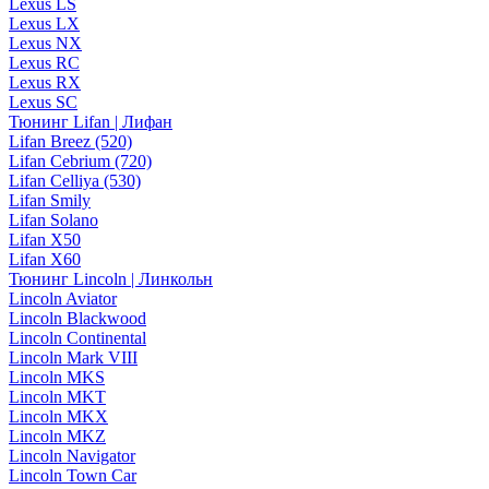
Lexus LS
Lexus LX
Lexus NX
Lexus RC
Lexus RX
Lexus SC
Тюнинг Lifan | Лифан
Lifan Breez (520)
Lifan Cebrium (720)
Lifan Celliya (530)
Lifan Smily
Lifan Solano
Lifan X50
Lifan X60
Тюнинг Lincoln | Линкольн
Lincoln Aviator
Lincoln Blackwood
Lincoln Continental
Lincoln Mark VIII
Lincoln MKS
Lincoln MKT
Lincoln MKX
Lincoln MKZ
Lincoln Navigator
Lincoln Town Car