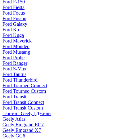
Ford F-150
Ford Fiesta
Ford Focus
Ford Fusion
Ford Galaxy
Ford Ka
Ford Kuga
Ford Maverick
Ford Mondeo
Ford Mustang
Ford Probe
Ford Ranger
Ford S-Max
Ford Taurus
Ford Thunderbird
Ford Tourneo Connect
Ford Tourneo Custom
Ford Transit
Ford Transit Connect
Ford Transit Custom
Тюнинг Geely | Джили
Geely Atlas
Geely Emgrand EC7
Geely Emgrand X7
Geely GC6