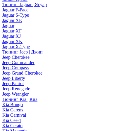
Тюнинг Jaguar | Ягуар
Jaguar F-Pace
Jaguar S-Type
Jaguar XE
Jaguar
Jaguar XF
Jaguar XJ
Jaguar XK
Jaguar X-Type
Тюнинг Jeep | Джип
Jeep Cherokee
Jeep Commander
Jeep Compass
Jeep Grand Cherokee
Jeep Liberty
Jeep Patriot
Jeep Renegade
Jeep Wrangler
Тюнинг Kia | Киа
Kia Bongo
Kia Carens
Kia Carnival
Kia Cee'd
Kia Cerato
Kia Magentis