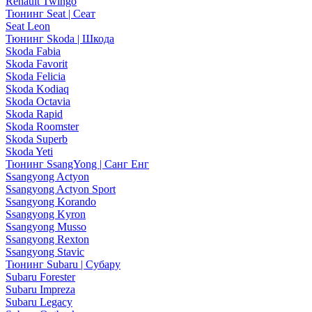
Renault Twingo
Тюнинг Seat | Сеат
Seat Leon
Тюнинг Skoda | Шкода
Skoda Fabia
Skoda Favorit
Skoda Felicia
Skoda Kodiaq
Skoda Octavia
Skoda Rapid
Skoda Roomster
Skoda Superb
Skoda Yeti
Тюнинг SsangYong | Санг Енг
Ssangyong Actyon
Ssangyong Actyon Sport
Ssangyong Korando
Ssangyong Kyron
Ssangyong Musso
Ssangyong Rexton
Ssangyong Stavic
Тюнинг Subaru | Субару
Subaru Forester
Subaru Impreza
Subaru Legacy