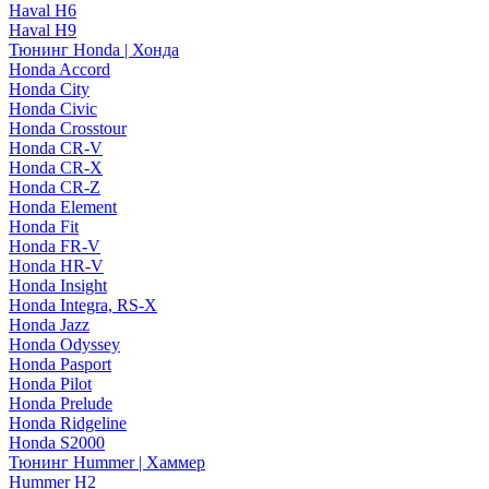
Haval H6
Haval H9
Тюнинг Honda | Хонда
Honda Accord
Honda City
Honda Civic
Honda Crosstour
Honda CR-V
Honda CR-X
Honda CR-Z
Honda Element
Honda Fit
Honda FR-V
Honda HR-V
Honda Insight
Honda Integra, RS-X
Honda Jazz
Honda Odyssey
Honda Pasport
Honda Pilot
Honda Prelude
Honda Ridgeline
Honda S2000
Тюнинг Hummer | Хаммер
Hummer H2