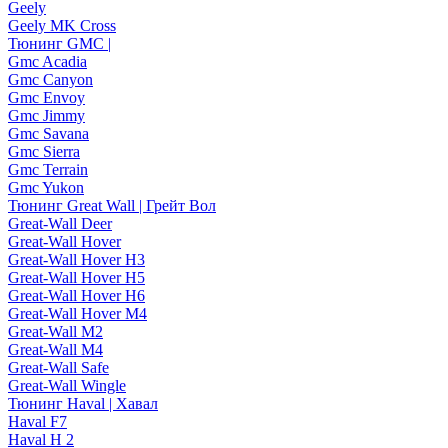
Geely
Geely MK Cross
Тюнинг GMC |
Gmc Acadia
Gmc Canyon
Gmc Envoy
Gmc Jimmy
Gmc Savana
Gmc Sierra
Gmc Terrain
Gmc Yukon
Тюнинг Great Wall | Грейт Вол
Great-Wall Deer
Great-Wall Hover
Great-Wall Hover H3
Great-Wall Hover H5
Great-Wall Hover H6
Great-Wall Hover M4
Great-Wall M2
Great-Wall M4
Great-Wall Safe
Great-Wall Wingle
Тюнинг Haval | Хавал
Haval F7
Haval H 2