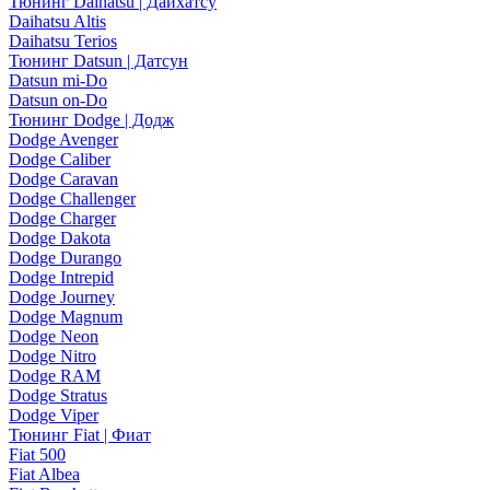
Тюнинг Daihatsu | Дайхатсу
Daihatsu Altis
Daihatsu Terios
Тюнинг Datsun | Датсун
Datsun mi-Do
Datsun on-Do
Тюнинг Dodge | Додж
Dodge Avenger
Dodge Caliber
Dodge Caravan
Dodge Challenger
Dodge Charger
Dodge Dakota
Dodge Durango
Dodge Intrepid
Dodge Journey
Dodge Magnum
Dodge Neon
Dodge Nitro
Dodge RAM
Dodge Stratus
Dodge Viper
Тюнинг Fiat | Фиат
Fiat 500
Fiat Albea