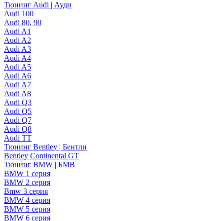
Тюнинг Audi | Ауди
Audi 100
Audi 80, 90
Audi A1
Audi A2
Audi A3
Audi A4
Audi A5
Audi A6
Audi A7
Audi A8
Audi Q3
Audi Q5
Audi Q7
Audi Q8
Audi TT
Тюнинг Bentley | Бентли
Bentley Continental GT
Тюнинг BMW | БМВ
BMW 1 серия
BMW 2 серия
Bmw 3 серия
BMW 4 серия
BMW 5 серия
BMW 6 серия