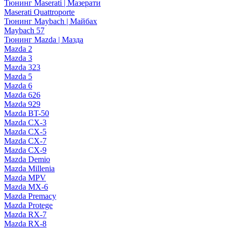
Тюнинг Maserati | Мазерати
Maserati Quattroporte
Тюнинг Maybach | Майбах
Maybach 57
Тюнинг Mazda | Мазда
Mazda 2
Mazda 3
Mazda 323
Mazda 5
Mazda 6
Mazda 626
Mazda 929
Mazda BT-50
Mazda CX-3
Mazda CX-5
Mazda CX-7
Mazda CX-9
Mazda Demio
Mazda Millenia
Mazda MPV
Mazda MX-6
Mazda Premacy
Mazda Protege
Mazda RX-7
Mazda RX-8