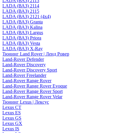
LADA (ВАЗ) 2113
LADA (ВАЗ) 2114
LADA (ВАЗ) 2115
LADA (ВАЗ) 2121 (4x4)
LADA (ВАЗ) Granta
LADA (ВАЗ) Kalina
LADA (ВАЗ) Largus
LADA (ВАЗ) Priora
LADA (ВАЗ) Vesta
LADA (ВАЗ) X-Ray
Тюнинг Land Rover | Ленд Ровер
Land-Rover Defender
Land-Rover Discovery
Land-Rover Discovery Sport
Land-Rover Freelander
Land-Rover Range Rover
Land-Rover Range Rover Evoque
Land-Rover Range Rover Sport
Land-Rover Range Rover Velar
Тюнинг Lexus | Лексус
Lexus CT
Lexus ES
Lexus GS
Lexus GX
Lexus IS