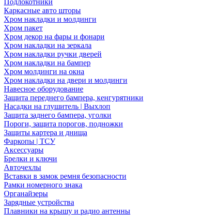
Подлокотники
Каркасные авто шторы
Хром накладки и молдинги
Хром пакет
Хром декор на фары и фонари
Хром накладки на зеркала
Хром накладки ручки дверей
Хром накладки на бампер
Хром молдинги на окна
Хром накладки на двери и молдинги
Навесное оборудование
Защита переднего бампера, кенгурятники
Насадки на глушитель | Выхлоп
Защита заднего бампера, уголки
Пороги, защита порогов, подножки
Защиты картера и днища
Фаркопы | ТСУ
Аксессуары
Брелки и ключи
Авточехлы
Вставки в замок ремня безопасности
Рамки номерного знака
Органайзеры
Зарядные устройства
Плавники на крышу и радио антенны