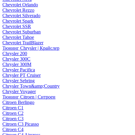
Chevrolet Orlando
Chevrolet Rezzo
Chevrolet Silverado
Chevrolet Spark
Chevrolet SSR
Chevrolet Suburban
Chevrolet Tahoe
Chevrolet TrailBlazer
Тюнинг Chrysler | Крайслер
Chrysler 200
Chrysler 300C
Chrysler 300M
Chrysler Pacifica
Chrysler PT Cruiser
Chrysler Sebring
Chrysler Town&amp;Country
Chrysler Voyager
Тюнинг Citroen | Ситроен
Citroen Berlingo
Citroen C1
Citroen C2
Citroen C3
Citroen C3 Picasso
Citroen C4
Citroen C4 Aircross