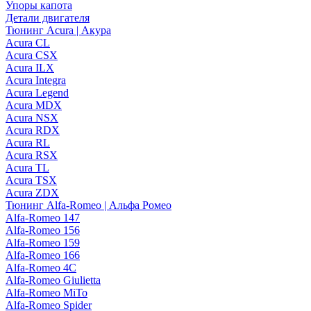
Упоры капота
Детали двигателя
Тюнинг Acura | Акура
Acura CL
Acura CSX
Acura ILX
Acura Integra
Acura Legend
Acura MDX
Acura NSX
Acura RDX
Acura RL
Acura RSX
Acura TL
Acura TSX
Acura ZDX
Тюнинг Alfa-Romeo | Альфа Ромео
Alfa-Romeo 147
Alfa-Romeo 156
Alfa-Romeo 159
Alfa-Romeo 166
Alfa-Romeo 4C
Alfa-Romeo Giulietta
Alfa-Romeo MiTo
Alfa-Romeo Spider