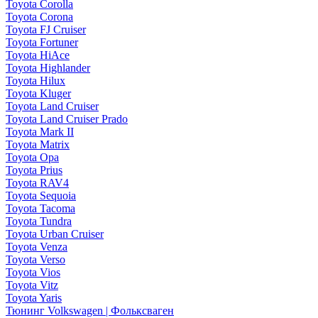
Toyota Corolla
Toyota Corona
Toyota FJ Cruiser
Toyota Fortuner
Toyota HiAce
Toyota Highlander
Toyota Hilux
Toyota Kluger
Toyota Land Cruiser
Toyota Land Cruiser Prado
Toyota Mark II
Toyota Matrix
Toyota Opa
Toyota Prius
Toyota RAV4
Toyota Sequoia
Toyota Tacoma
Toyota Tundra
Toyota Urban Cruiser
Toyota Venza
Toyota Verso
Toyota Vios
Toyota Vitz
Toyota Yaris
Тюнинг Volkswagen | Фольксваген