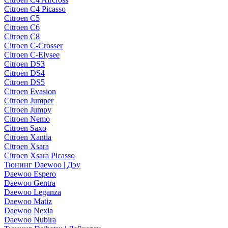
Citroen C4 Picasso
Citroen C5
Citroen C6
Citroen C8
Citroen C-Crosser
Citroen C-Elysee
Citroen DS3
Citroen DS4
Citroen DS5
Citroen Evasion
Citroen Jumper
Citroen Jumpy
Citroen Nemo
Citroen Saxo
Citroen Xantia
Citroen Xsara
Citroen Xsara Picasso
Тюнинг Daewoo | Дэу
Daewoo Espero
Daewoo Gentra
Daewoo Leganza
Daewoo Matiz
Daewoo Nexia
Daewoo Nubira