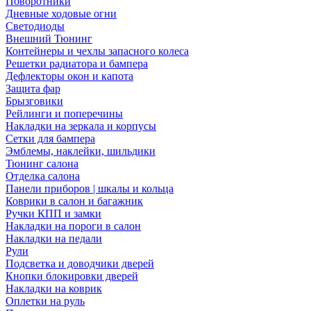
Поворотники
Дневные ходовые огни
Светодиоды
Внешний Тюнинг
Контейнеры и чехлы запасного колеса
Решетки радиатора и бампера
Дефлекторы окон и капота
Защита фар
Брызговики
Рейлинги и поперечины
Накладки на зеркала и корпусы
Сетки для бампера
Эмблемы, наклейки, шильдики
Тюнинг салона
Отделка салона
Панели приборов | шкалы и кольца
Коврики в салон и багажник
Ручки КПП и замки
Накладки на пороги в салон
Накладки на педали
Рули
Подсветка и доводчики дверей
Кнопки блокировки дверей
Накладки на коврик
Оплетки на руль