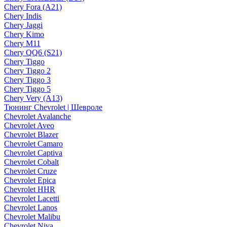
Chery Fora (A21)
Chery Indis
Chery Jaggi
Chery Kimo
Chery M11
Chery QQ6 (S21)
Chery Tiggo
Chery Tiggo 2
Chery Tiggo 3
Chery Tiggo 5
Chery Very (A13)
Тюнинг Chevrolet | Шевроле
Chevrolet Avalanche
Chevrolet Aveo
Chevrolet Blazer
Chevrolet Camaro
Chevrolet Captiva
Chevrolet Cobalt
Chevrolet Cruze
Chevrolet Epica
Chevrolet HHR
Chevrolet Lacetti
Chevrolet Lanos
Chevrolet Malibu
Chevrolet Niva