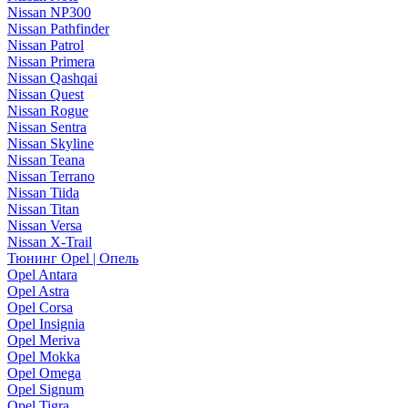
Nissan NP300
Nissan Pathfinder
Nissan Patrol
Nissan Primera
Nissan Qashqai
Nissan Quest
Nissan Rogue
Nissan Sentra
Nissan Skyline
Nissan Teana
Nissan Terrano
Nissan Tiida
Nissan Titan
Nissan Versa
Nissan X-Trail
Тюнинг Opel | Опель
Opel Antara
Opel Astra
Opel Corsa
Opel Insignia
Opel Meriva
Opel Mokka
Opel Omega
Opel Signum
Opel Tigra