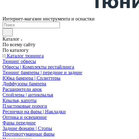
Интернет-магазин инструмента и оснастки
Каталог
По всему сайту
По каталогу
Каталог тюнинга
Тюнинг обвесы
Обвесы | Комплекты рестайлинга
Тюнинг бамперы | передние и задние
Юбка бампера | Сплиттеры
Диффузоры бампера
Расширители арок
Спойлеры | антикрылья
Крылья, капоты
Пластиковые пороги
Реснички на фары | Накладки
Оптика и освещение
Фары передние
Задние фонари | Стопы
Противотуманные фары