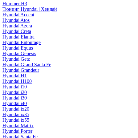
Hummer H3
Тюнинг Hyundai | Хендай
Hyundai Accent
Hyundai Atos
Hyundai Azera
Hyundai Creta
Hyundai Elantra
Hyundai Entourage
Hyundai Equus
Hyundai Genesis
Hyundai Getz
Hyundai Grand Santa Fe
Hyundai Grandeur
Hyundai H1
Hyundai H100
Hyundai i10
Hyundai i20
Hyundai i30
Hyundai i40
Hyundai ix20
Hyundai ix35
Hyundai ix55
Hyundai Matrix
Hyundai Porter
Hyundai Santa Fe