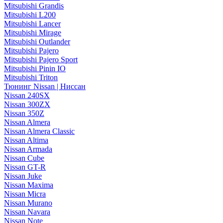
Mitsubishi Grandis
Mitsubishi L200
Mitsubishi Lancer
Mitsubishi Mirage
Mitsubishi Outlander
Mitsubishi Pajero
Mitsubishi Pajero Sport
Mitsubishi Pinin IO
Mitsubishi Triton
Тюнинг Nissan | Ниссан
Nissan 240SX
Nissan 300ZX
Nissan 350Z
Nissan Almera
Nissan Almera Classic
Nissan Altima
Nissan Armada
Nissan Cube
Nissan GT-R
Nissan Juke
Nissan Maxima
Nissan Micra
Nissan Murano
Nissan Navara
Nissan Note