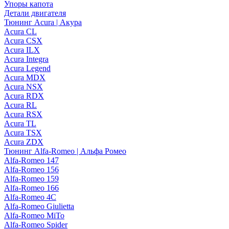
Упоры капота
Детали двигателя
Тюнинг Acura | Акура
Acura CL
Acura CSX
Acura ILX
Acura Integra
Acura Legend
Acura MDX
Acura NSX
Acura RDX
Acura RL
Acura RSX
Acura TL
Acura TSX
Acura ZDX
Тюнинг Alfa-Romeo | Альфа Ромео
Alfa-Romeo 147
Alfa-Romeo 156
Alfa-Romeo 159
Alfa-Romeo 166
Alfa-Romeo 4C
Alfa-Romeo Giulietta
Alfa-Romeo MiTo
Alfa-Romeo Spider