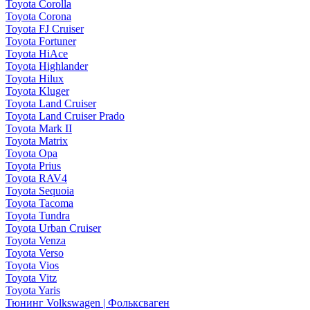
Toyota Corolla
Toyota Corona
Toyota FJ Cruiser
Toyota Fortuner
Toyota HiAce
Toyota Highlander
Toyota Hilux
Toyota Kluger
Toyota Land Cruiser
Toyota Land Cruiser Prado
Toyota Mark II
Toyota Matrix
Toyota Opa
Toyota Prius
Toyota RAV4
Toyota Sequoia
Toyota Tacoma
Toyota Tundra
Toyota Urban Cruiser
Toyota Venza
Toyota Verso
Toyota Vios
Toyota Vitz
Toyota Yaris
Тюнинг Volkswagen | Фольксваген