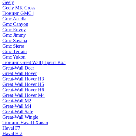
Geely
Geely MK Cross
Тюнинг GMC |
Gmc Acadia
Gmc Canyon
Gmc Envoy
Gmc Jimmy
Gmc Savana
Gmc Sierra
Gmc Terrain
Gmc Yukon
Тюнинг Great Wall | Грейт Вол
Great-Wall Deer
Great-Wall Hover
Great-Wall Hover H3
Great-Wall Hover H5
Great-Wall Hover H6
Great-Wall Hover M4
Great-Wall M2
Great-Wall M4
Great-Wall Safe
Great-Wall Wingle
Тюнинг Haval | Хавал
Haval F7
Haval H 2