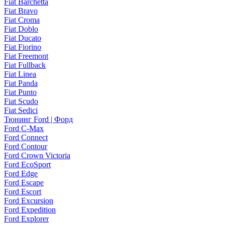
Fiat Barchetta
Fiat Bravo
Fiat Croma
Fiat Doblo
Fiat Ducato
Fiat Fiorino
Fiat Freemont
Fiat Fullback
Fiat Linea
Fiat Panda
Fiat Punto
Fiat Scudo
Fiat Sedici
Тюнинг Ford | Форд
Ford C-Max
Ford Connect
Ford Contour
Ford Crown Victoria
Ford EcoSport
Ford Edge
Ford Escape
Ford Escort
Ford Excursion
Ford Expedition
Ford Explorer