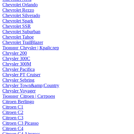
Chevrolet Orlando
Chevrolet Rezzo
Chevrolet Silverado
Chevrolet Spark
Chevrolet SSR
Chevrolet Suburban
Chevrolet Tahoe
Chevrolet TrailBlazer
Тюнинг Chrysler | Крайслер
Chrysler 200
Chrysler 300C
Chrysler 300M
Chrysler Pacifica
Chrysler PT Cruiser
Chrysler Sebring
Chrysler Town&amp;Country
Chrysler Voyager
Тюнинг Citroen | Ситроен
Citroen Berlingo
Citroen C1
Citroen C2
Citroen C3
Citroen C3 Picasso
Citroen C4
Citroen C4 Aircross