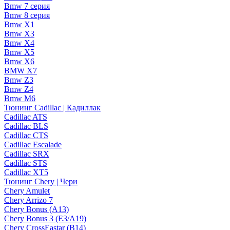
Bmw 7 серия
Bmw 8 серия
Bmw X1
Bmw X3
Bmw X4
Bmw X5
Bmw X6
BMW X7
Bmw Z3
Bmw Z4
Bmw М6
Тюнинг Cadillac | Кадиллак
Cadillac ATS
Cadillac BLS
Cadillac CTS
Cadillac Escalade
Cadillac SRX
Cadillac STS
Cadillac XT5
Тюнинг Chery | Чери
Chery Amulet
Chery Arrizo 7
Chery Bonus (A13)
Chery Bonus 3 (E3/A19)
Chery CrossEastar (B14)