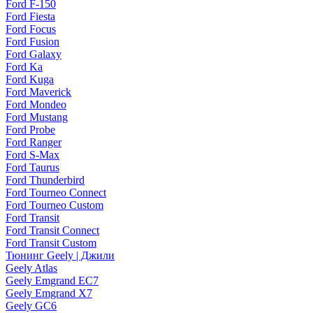
Ford F-150
Ford Fiesta
Ford Focus
Ford Fusion
Ford Galaxy
Ford Ka
Ford Kuga
Ford Maverick
Ford Mondeo
Ford Mustang
Ford Probe
Ford Ranger
Ford S-Max
Ford Taurus
Ford Thunderbird
Ford Tourneo Connect
Ford Tourneo Custom
Ford Transit
Ford Transit Connect
Ford Transit Custom
Тюнинг Geely | Джили
Geely Atlas
Geely Emgrand EC7
Geely Emgrand X7
Geely GC6