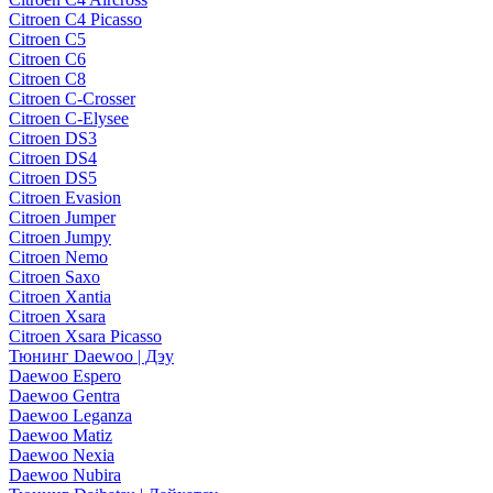
Citroen C4 Picasso
Citroen C5
Citroen C6
Citroen C8
Citroen C-Crosser
Citroen C-Elysee
Citroen DS3
Citroen DS4
Citroen DS5
Citroen Evasion
Citroen Jumper
Citroen Jumpy
Citroen Nemo
Citroen Saxo
Citroen Xantia
Citroen Xsara
Citroen Xsara Picasso
Тюнинг Daewoo | Дэу
Daewoo Espero
Daewoo Gentra
Daewoo Leganza
Daewoo Matiz
Daewoo Nexia
Daewoo Nubira