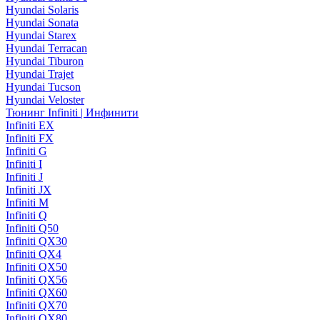
Hyundai Solaris
Hyundai Sonata
Hyundai Starex
Hyundai Terracan
Hyundai Tiburon
Hyundai Trajet
Hyundai Tucson
Hyundai Veloster
Тюнинг Infiniti | Инфинити
Infiniti EX
Infiniti FX
Infiniti G
Infiniti I
Infiniti J
Infiniti JX
Infiniti M
Infiniti Q
Infiniti Q50
Infiniti QX30
Infiniti QX4
Infiniti QX50
Infiniti QX56
Infiniti QX60
Infiniti QX70
Infiniti QX80