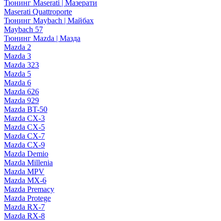
Тюнинг Maserati | Мазерати
Maserati Quattroporte
Тюнинг Maybach | Майбах
Maybach 57
Тюнинг Mazda | Мазда
Mazda 2
Mazda 3
Mazda 323
Mazda 5
Mazda 6
Mazda 626
Mazda 929
Mazda BT-50
Mazda CX-3
Mazda CX-5
Mazda CX-7
Mazda CX-9
Mazda Demio
Mazda Millenia
Mazda MPV
Mazda MX-6
Mazda Premacy
Mazda Protege
Mazda RX-7
Mazda RX-8