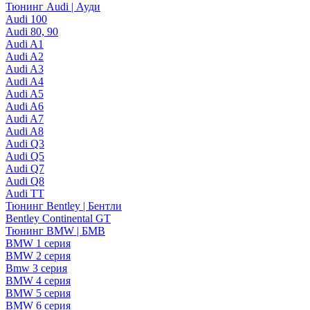
Тюнинг Audi | Ауди
Audi 100
Audi 80, 90
Audi A1
Audi A2
Audi A3
Audi A4
Audi A5
Audi A6
Audi A7
Audi A8
Audi Q3
Audi Q5
Audi Q7
Audi Q8
Audi TT
Тюнинг Bentley | Бентли
Bentley Continental GT
Тюнинг BMW | БМВ
BMW 1 серия
BMW 2 серия
Bmw 3 серия
BMW 4 серия
BMW 5 серия
BMW 6 серия