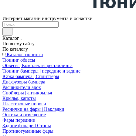
Интернет-магазин инструмента и оснастки
Каталог
По всему сайту
По каталогу
Каталог тюнинга
Тюнинг обвесы
Обвесы | Комплекты рестайлинга
Тюнинг бамперы | передние и задние
Юбка бампера | Сплиттеры
Диффузоры бампера
Расширители арок
Спойлеры | антикрылья
Крылья, капоты
Пластиковые пороги
Реснички на фары | Накладки
Оптика и освещение
Фары передние
Задние фонари | Стопы
Противотуманные фары