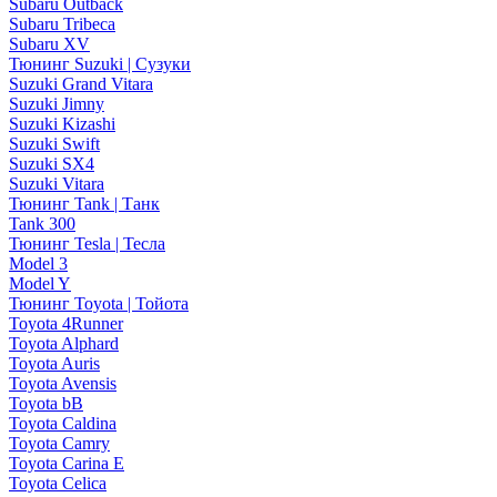
Subaru Outback
Subaru Tribeca
Subaru XV
Тюнинг Suzuki | Сузуки
Suzuki Grand Vitara
Suzuki Jimny
Suzuki Kizashi
Suzuki Swift
Suzuki SX4
Suzuki Vitara
Тюнинг Tank | Танк
Tank 300
Тюнинг Tesla | Тесла
Model 3
Model Y
Тюнинг Toyota | Тойота
Toyota 4Runner
Toyota Alphard
Toyota Auris
Toyota Avensis
Toyota bB
Toyota Caldina
Toyota Camry
Toyota Carina E
Toyota Celica