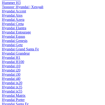
Hummer H3
Тюнинг Hyundai | Хендай
Hyundai Accent
Hyundai Atos
Hyundai Azera
Hyundai Creta
Hyundai Elantra
Hyundai Entourage
Hyundai Equus
Hyundai Genesis
Hyundai Getz
Hyundai Grand Santa Fe
Hyundai Grandeur
Hyundai H1
Hyundai H100
Hyundai i10
Hyundai i20
Hyundai i30
Hyundai i40
Hyundai ix20
Hyundai ix35
Hyundai ix55
Hyundai Matrix
Hyundai Porter
Hyundai Santa Fe