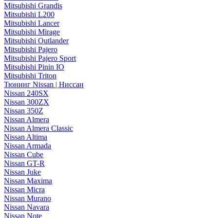
Mitsubishi Grandis
Mitsubishi L200
Mitsubishi Lancer
Mitsubishi Mirage
Mitsubishi Outlander
Mitsubishi Pajero
Mitsubishi Pajero Sport
Mitsubishi Pinin IO
Mitsubishi Triton
Тюнинг Nissan | Ниссан
Nissan 240SX
Nissan 300ZX
Nissan 350Z
Nissan Almera
Nissan Almera Classic
Nissan Altima
Nissan Armada
Nissan Cube
Nissan GT-R
Nissan Juke
Nissan Maxima
Nissan Micra
Nissan Murano
Nissan Navara
Nissan Note