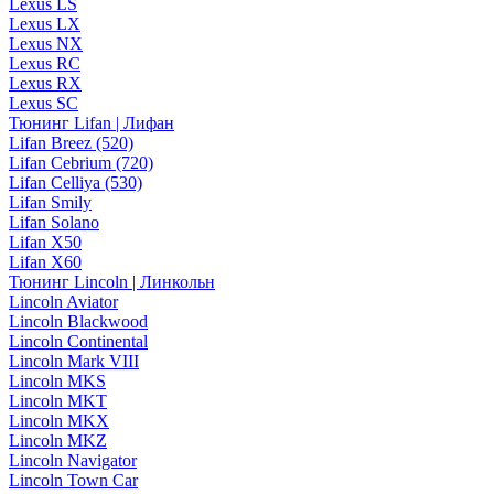
Lexus LS
Lexus LX
Lexus NX
Lexus RC
Lexus RX
Lexus SC
Тюнинг Lifan | Лифан
Lifan Breez (520)
Lifan Cebrium (720)
Lifan Celliya (530)
Lifan Smily
Lifan Solano
Lifan X50
Lifan X60
Тюнинг Lincoln | Линкольн
Lincoln Aviator
Lincoln Blackwood
Lincoln Continental
Lincoln Mark VIII
Lincoln MKS
Lincoln MKT
Lincoln MKX
Lincoln MKZ
Lincoln Navigator
Lincoln Town Car