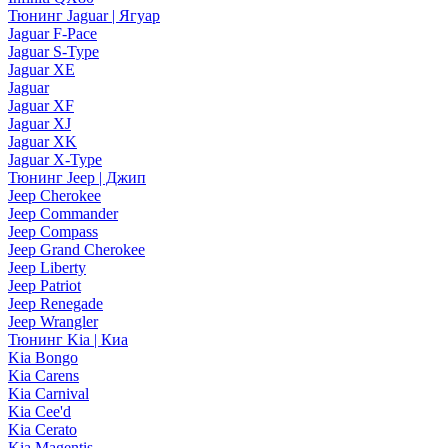
Тюнинг Jaguar | Ягуар
Jaguar F-Pace
Jaguar S-Type
Jaguar XE
Jaguar
Jaguar XF
Jaguar XJ
Jaguar XK
Jaguar X-Type
Тюнинг Jeep | Джип
Jeep Cherokee
Jeep Commander
Jeep Compass
Jeep Grand Cherokee
Jeep Liberty
Jeep Patriot
Jeep Renegade
Jeep Wrangler
Тюнинг Kia | Киа
Kia Bongo
Kia Carens
Kia Carnival
Kia Cee'd
Kia Cerato
Kia Magentis