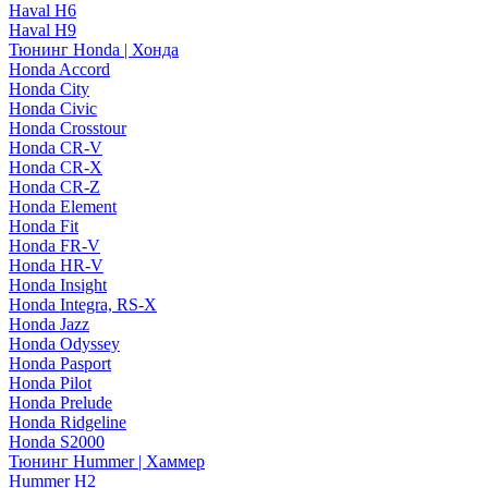
Haval H6
Haval H9
Тюнинг Honda | Хонда
Honda Accord
Honda City
Honda Civic
Honda Crosstour
Honda CR-V
Honda CR-X
Honda CR-Z
Honda Element
Honda Fit
Honda FR-V
Honda HR-V
Honda Insight
Honda Integra, RS-X
Honda Jazz
Honda Odyssey
Honda Pasport
Honda Pilot
Honda Prelude
Honda Ridgeline
Honda S2000
Тюнинг Hummer | Хаммер
Hummer H2