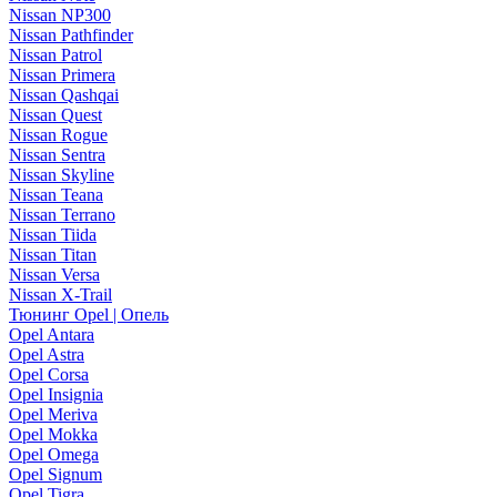
Nissan NP300
Nissan Pathfinder
Nissan Patrol
Nissan Primera
Nissan Qashqai
Nissan Quest
Nissan Rogue
Nissan Sentra
Nissan Skyline
Nissan Teana
Nissan Terrano
Nissan Tiida
Nissan Titan
Nissan Versa
Nissan X-Trail
Тюнинг Opel | Опель
Opel Antara
Opel Astra
Opel Corsa
Opel Insignia
Opel Meriva
Opel Mokka
Opel Omega
Opel Signum
Opel Tigra