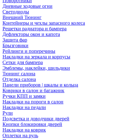
Поворотники
Дневные ходовые огни
Светодиоды
Внешний Тюнинг
Контейнеры и чехлы запасного колеса
Решетки радиатора и бампера
Дефлекторы окон и капота
Защита фар
Брызговики
Рейлинги и поперечины
Накладки на зеркала и корпусы
Сетки для бампера
Эмблемы, наклейки, шильдики
Тюнинг салона
Отделка салона
Панели приборов | шкалы и кольца
Коврики в салон и багажник
Ручки КПП и замки
Накладки на пороги в салон
Накладки на педали
Рули
Подсветка и доводчики дверей
Кнопки блокировки дверей
Накладки на коврик
Оплетки на руль