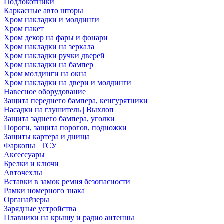
Подлокотники
Каркасные авто шторы
Хром накладки и молдинги
Хром пакет
Хром декор на фары и фонари
Хром накладки на зеркала
Хром накладки ручки дверей
Хром накладки на бампер
Хром молдинги на окна
Хром накладки на двери и молдинги
Навесное оборудование
Защита переднего бампера, кенгурятники
Насадки на глушитель | Выхлоп
Защита заднего бампера, уголки
Пороги, защита порогов, подножки
Защиты картера и днища
Фаркопы | ТСУ
Аксессуары
Брелки и ключи
Авточехлы
Вставки в замок ремня безопасности
Рамки номерного знака
Органайзеры
Зарядные устройства
Плавники на крышу и радио антенны