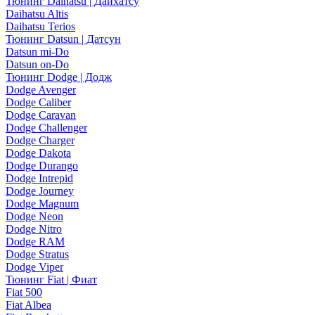
Тюнинг Daihatsu | Дайхатсу
Daihatsu Altis
Daihatsu Terios
Тюнинг Datsun | Датсун
Datsun mi-Do
Datsun on-Do
Тюнинг Dodge | Додж
Dodge Avenger
Dodge Caliber
Dodge Caravan
Dodge Challenger
Dodge Charger
Dodge Dakota
Dodge Durango
Dodge Intrepid
Dodge Journey
Dodge Magnum
Dodge Neon
Dodge Nitro
Dodge RAM
Dodge Stratus
Dodge Viper
Тюнинг Fiat | Фиат
Fiat 500
Fiat Albea