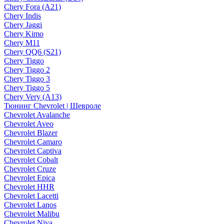
Chery Fora (A21)
Chery Indis
Chery Jaggi
Chery Kimo
Chery M11
Chery QQ6 (S21)
Chery Tiggo
Chery Tiggo 2
Chery Tiggo 3
Chery Tiggo 5
Chery Very (A13)
Тюнинг Chevrolet | Шевроле
Chevrolet Avalanche
Chevrolet Aveo
Chevrolet Blazer
Chevrolet Camaro
Chevrolet Captiva
Chevrolet Cobalt
Chevrolet Cruze
Chevrolet Epica
Chevrolet HHR
Chevrolet Lacetti
Chevrolet Lanos
Chevrolet Malibu
Chevrolet Niva