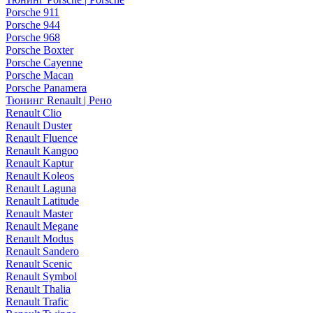
Porsche 911
Porsche 944
Porsche 968
Porsche Boxter
Porsche Cayenne
Porsche Macan
Porsche Panamera
Тюнинг Renault | Рено
Renault Clio
Renault Duster
Renault Fluence
Renault Kangoo
Renault Kaptur
Renault Koleos
Renault Laguna
Renault Latitude
Renault Master
Renault Megane
Renault Modus
Renault Sandero
Renault Scenic
Renault Symbol
Renault Thalia
Renault Trafic