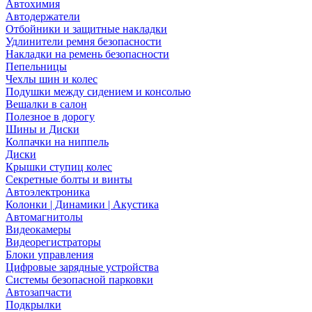
Автохимия
Автодержатели
Отбойники и защитные накладки
Удлинители ремня безопасности
Накладки на ремень безопасности
Пепельницы
Чехлы шин и колес
Подушки между сидением и консолью
Вешалки в салон
Полезное в дорогу
Шины и Диски
Колпачки на ниппель
Диски
Крышки ступиц колес
Секретные болты и винты
Автоэлектроника
Колонки | Динамики | Акустика
Автомагнитолы
Видеокамеры
Видеорегистраторы
Блоки управления
Цифровые зарядные устройства
Системы безопасной парковки
Автозапчасти
Подкрылки