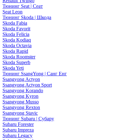
Renault Twingo
Тюнинг Seat | Сеат
Seat Leon
Тюнинг Skoda | Шкода
Skoda Fabia
Skoda Favorit
Skoda Felicia
Skoda Kodiaq
Skoda Octavia
Skoda Rapid
Skoda Roomster
Skoda Superb
Skoda Yeti
Тюнинг SsangYong | Санг Енг
Ssangyong Actyon
Ssangyong Actyon Sport
Ssangyong Korando
Ssangyong Kyron
Ssangyong Musso
Ssangyong Rexton
Ssangyong Stavic
Тюнинг Subaru | Субару
Subaru Forester
Subaru Impreza
Subaru Legacy