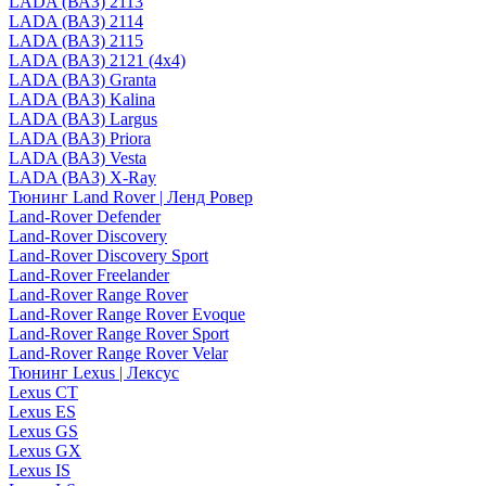
LADA (ВАЗ) 2113
LADA (ВАЗ) 2114
LADA (ВАЗ) 2115
LADA (ВАЗ) 2121 (4x4)
LADA (ВАЗ) Granta
LADA (ВАЗ) Kalina
LADA (ВАЗ) Largus
LADA (ВАЗ) Priora
LADA (ВАЗ) Vesta
LADA (ВАЗ) X-Ray
Тюнинг Land Rover | Ленд Ровер
Land-Rover Defender
Land-Rover Discovery
Land-Rover Discovery Sport
Land-Rover Freelander
Land-Rover Range Rover
Land-Rover Range Rover Evoque
Land-Rover Range Rover Sport
Land-Rover Range Rover Velar
Тюнинг Lexus | Лексус
Lexus CT
Lexus ES
Lexus GS
Lexus GX
Lexus IS