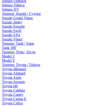
Subaru Outback
Subaru Tribeca
Subaru XV
Тюнинг Suzuki | Сузуки
Suzuki Grand Vitara
Suzuki Jimny
Suzuki Kizashi
Suzuki Swift
Suzuki SX4
Suzuki Vitara
Тюнинг Tank | Танк
Tank 300
Тюнинг Tesla | Тесла
Model 3
Model Y
Тюнинг Toyota | Тойота
Toyota 4Runner
Toyota Alphard
Toyota Auris
Toyota Avensis
Toyota bB
Toyota Caldina
Toyota Camry
Toyota Carina E
Toyota Celica