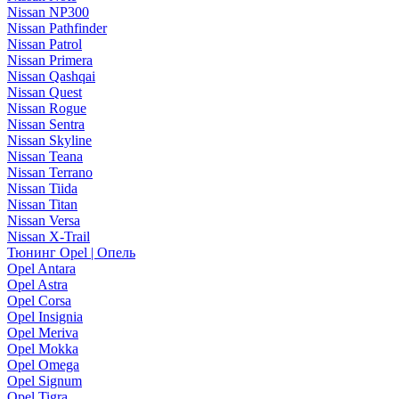
Nissan NP300
Nissan Pathfinder
Nissan Patrol
Nissan Primera
Nissan Qashqai
Nissan Quest
Nissan Rogue
Nissan Sentra
Nissan Skyline
Nissan Teana
Nissan Terrano
Nissan Tiida
Nissan Titan
Nissan Versa
Nissan X-Trail
Тюнинг Opel | Опель
Opel Antara
Opel Astra
Opel Corsa
Opel Insignia
Opel Meriva
Opel Mokka
Opel Omega
Opel Signum
Opel Tigra