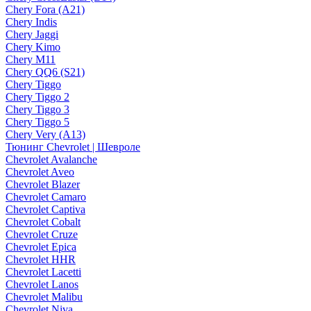
Chery Fora (A21)
Chery Indis
Chery Jaggi
Chery Kimo
Chery M11
Chery QQ6 (S21)
Chery Tiggo
Chery Tiggo 2
Chery Tiggo 3
Chery Tiggo 5
Chery Very (A13)
Тюнинг Chevrolet | Шевроле
Chevrolet Avalanche
Chevrolet Aveo
Chevrolet Blazer
Chevrolet Camaro
Chevrolet Captiva
Chevrolet Cobalt
Chevrolet Cruze
Chevrolet Epica
Chevrolet HHR
Chevrolet Lacetti
Chevrolet Lanos
Chevrolet Malibu
Chevrolet Niva