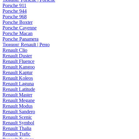
Porsche 911
Porsche 944
Porsche 968
Porsche Boxter
Porsche Cayenne
Porsche Macan
Porsche Panamera
Тюнинг Renault | Рено
Renault Clio
Renault Duster
Renault Fluence
Renault Kangoo
Renault Kaptur
Renault Koleos
Renault Laguna
Renault Latitude
Renault Master
Renault Megane
Renault Modus
Renault Sandero
Renault Scenic
Renault Symbol
Renault Thalia
Renault Trafic