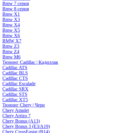
Bmw 7 серия
Bmw 8 серия
Bmw X1
Bmw X3
Bmw X4
Bmw X5
Bmw X6
BMW X7
Bmw Z3
Bmw Z4
Bmw М6
Тюнинг Cadillac | Кадиллак
Cadillac ATS
Cadillac BLS
Cadillac CTS
Cadillac Escalade
Cadillac SRX
Cadillac STS
Cadillac XT5
Тюнинг Chery | Чери
Chery Amulet
Chery Arrizo 7
Chery Bonus (A13)
Chery Bonus 3 (E3/A19)
Chery CrossEastar (B14)