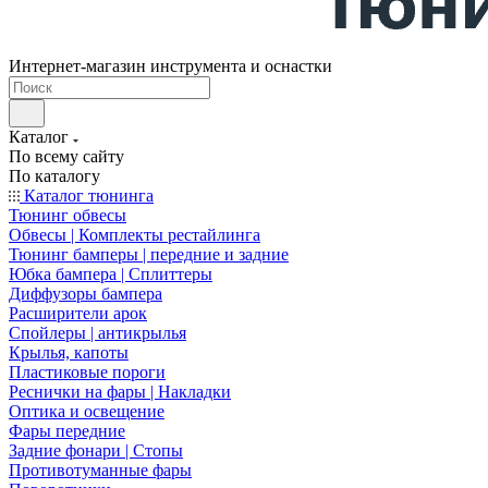
Интернет-магазин инструмента и оснастки
Каталог
По всему сайту
По каталогу
Каталог тюнинга
Тюнинг обвесы
Обвесы | Комплекты рестайлинга
Тюнинг бамперы | передние и задние
Юбка бампера | Сплиттеры
Диффузоры бампера
Расширители арок
Спойлеры | антикрылья
Крылья, капоты
Пластиковые пороги
Реснички на фары | Накладки
Оптика и освещение
Фары передние
Задние фонари | Стопы
Противотуманные фары