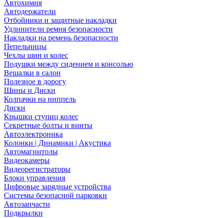
Автохимия
Автодержатели
Отбойники и защитные накладки
Удлинители ремня безопасности
Накладки на ремень безопасности
Пепельницы
Чехлы шин и колес
Подушки между сидением и консолью
Вешалки в салон
Полезное в дорогу
Шины и Диски
Колпачки на ниппель
Диски
Крышки ступиц колес
Секретные болты и винты
Автоэлектроника
Колонки | Динамики | Акустика
Автомагнитолы
Видеокамеры
Видеорегистраторы
Блоки управления
Цифровые зарядные устройства
Системы безопасной парковки
Автозапчасти
Подкрылки