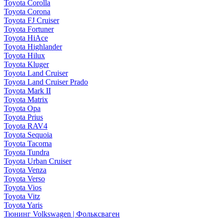
Toyota Corolla
Toyota Corona
Toyota FJ Cruiser
Toyota Fortuner
Toyota HiAce
Toyota Highlander
Toyota Hilux
Toyota Kluger
Toyota Land Cruiser
Toyota Land Cruiser Prado
Toyota Mark II
Toyota Matrix
Toyota Opa
Toyota Prius
Toyota RAV4
Toyota Sequoia
Toyota Tacoma
Toyota Tundra
Toyota Urban Cruiser
Toyota Venza
Toyota Verso
Toyota Vios
Toyota Vitz
Toyota Yaris
Тюнинг Volkswagen | Фольксваген