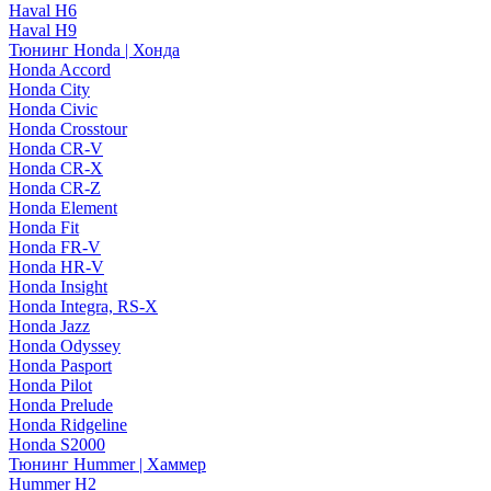
Haval H6
Haval H9
Тюнинг Honda | Хонда
Honda Accord
Honda City
Honda Civic
Honda Crosstour
Honda CR-V
Honda CR-X
Honda CR-Z
Honda Element
Honda Fit
Honda FR-V
Honda HR-V
Honda Insight
Honda Integra, RS-X
Honda Jazz
Honda Odyssey
Honda Pasport
Honda Pilot
Honda Prelude
Honda Ridgeline
Honda S2000
Тюнинг Hummer | Хаммер
Hummer H2