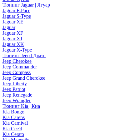
Тюнинг Jaguar | Ягуар
Jaguar F-Pace
Jaguar S-Type
Jaguar XE
Jaguar
Jaguar XF
Jaguar XJ
Jaguar XK
Jaguar X-Type
Тюнинг Jeep | Джип
Jeep Cherokee
Jeep Commander
Jeep Compass
Jeep Grand Cherokee
Jeep Liberty
Jeep Patriot
Jeep Renegade
Jeep Wrangler
Тюнинг Kia | Киа
Kia Bongo
Kia Carens
Kia Carnival
Kia Cee'd
Kia Cerato
Kia Magentis