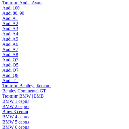
Тюнинг Audi | Ауди
Audi 100
Audi 80, 90
Audi A1
Audi A2
Audi A3
Audi A4
Audi A5
Audi A6
Audi A7
Audi A8
Audi Q3
Audi Q5
Audi Q7
Audi Q8
Audi TT
Тюнинг Bentley | Бентли
Bentley Continental GT
Тюнинг BMW | БМВ
BMW 1 серия
BMW 2 серия
Bmw 3 серия
BMW 4 серия
BMW 5 серия
BMW 6 серия