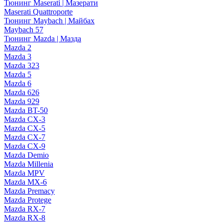
Тюнинг Maserati | Мазерати
Maserati Quattroporte
Тюнинг Maybach | Майбах
Maybach 57
Тюнинг Mazda | Мазда
Mazda 2
Mazda 3
Mazda 323
Mazda 5
Mazda 6
Mazda 626
Mazda 929
Mazda BT-50
Mazda CX-3
Mazda CX-5
Mazda CX-7
Mazda CX-9
Mazda Demio
Mazda Millenia
Mazda MPV
Mazda MX-6
Mazda Premacy
Mazda Protege
Mazda RX-7
Mazda RX-8