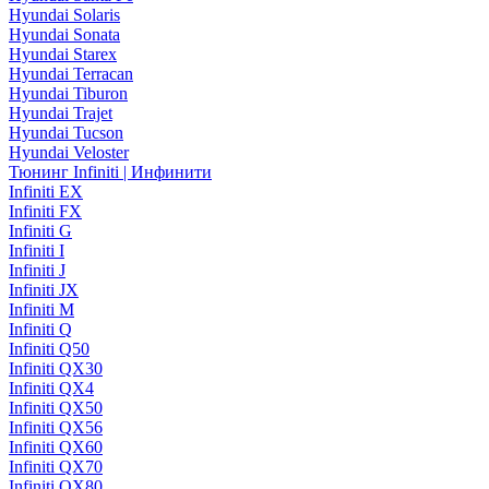
Hyundai Solaris
Hyundai Sonata
Hyundai Starex
Hyundai Terracan
Hyundai Tiburon
Hyundai Trajet
Hyundai Tucson
Hyundai Veloster
Тюнинг Infiniti | Инфинити
Infiniti EX
Infiniti FX
Infiniti G
Infiniti I
Infiniti J
Infiniti JX
Infiniti M
Infiniti Q
Infiniti Q50
Infiniti QX30
Infiniti QX4
Infiniti QX50
Infiniti QX56
Infiniti QX60
Infiniti QX70
Infiniti QX80