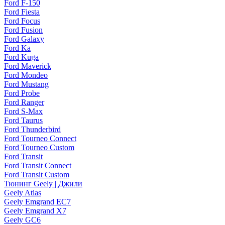
Ford F-150
Ford Fiesta
Ford Focus
Ford Fusion
Ford Galaxy
Ford Ka
Ford Kuga
Ford Maverick
Ford Mondeo
Ford Mustang
Ford Probe
Ford Ranger
Ford S-Max
Ford Taurus
Ford Thunderbird
Ford Tourneo Connect
Ford Tourneo Custom
Ford Transit
Ford Transit Connect
Ford Transit Custom
Тюнинг Geely | Джили
Geely Atlas
Geely Emgrand EC7
Geely Emgrand X7
Geely GC6