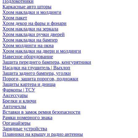
Подлокотники
Каркасные авто шторы
Хром накладки и молдинги
Хром пакет
Хром декор на фары и фонари
Хром накладки на зеркала
Хром накладки ручки дверей
Хром накладки на бампер
Хром молдинги на окна
Хром накладки на двери и молдинги
Навесное оборудование
Защита переднего бампера, кенгурятники
Насадки на глушитель | Выхлоп
Защита заднего бампера, уголки
Пороги, защита порогов, подножки
Защиты картера и днища
Фаркопы | ТСУ
Аксессуары
Брелки и ключи
Авточехлы
Вставки в замок ремня безопасности
Рамки номерного знака
Органайзеры
Зарядные устройства
Плавники на крышу и радио антенны