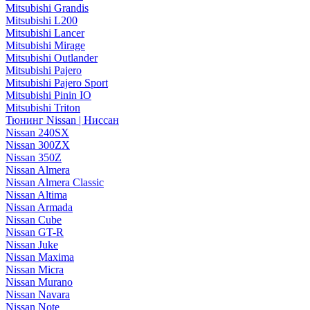
Mitsubishi Grandis
Mitsubishi L200
Mitsubishi Lancer
Mitsubishi Mirage
Mitsubishi Outlander
Mitsubishi Pajero
Mitsubishi Pajero Sport
Mitsubishi Pinin IO
Mitsubishi Triton
Тюнинг Nissan | Ниссан
Nissan 240SX
Nissan 300ZX
Nissan 350Z
Nissan Almera
Nissan Almera Classic
Nissan Altima
Nissan Armada
Nissan Cube
Nissan GT-R
Nissan Juke
Nissan Maxima
Nissan Micra
Nissan Murano
Nissan Navara
Nissan Note