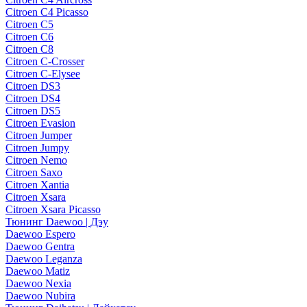
Citroen C4 Picasso
Citroen C5
Citroen C6
Citroen C8
Citroen C-Crosser
Citroen C-Elysee
Citroen DS3
Citroen DS4
Citroen DS5
Citroen Evasion
Citroen Jumper
Citroen Jumpy
Citroen Nemo
Citroen Saxo
Citroen Xantia
Citroen Xsara
Citroen Xsara Picasso
Тюнинг Daewoo | Дэу
Daewoo Espero
Daewoo Gentra
Daewoo Leganza
Daewoo Matiz
Daewoo Nexia
Daewoo Nubira