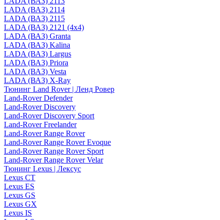
LADA (ВАЗ) 2113
LADA (ВАЗ) 2114
LADA (ВАЗ) 2115
LADA (ВАЗ) 2121 (4x4)
LADA (ВАЗ) Granta
LADA (ВАЗ) Kalina
LADA (ВАЗ) Largus
LADA (ВАЗ) Priora
LADA (ВАЗ) Vesta
LADA (ВАЗ) X-Ray
Тюнинг Land Rover | Ленд Ровер
Land-Rover Defender
Land-Rover Discovery
Land-Rover Discovery Sport
Land-Rover Freelander
Land-Rover Range Rover
Land-Rover Range Rover Evoque
Land-Rover Range Rover Sport
Land-Rover Range Rover Velar
Тюнинг Lexus | Лексус
Lexus CT
Lexus ES
Lexus GS
Lexus GX
Lexus IS