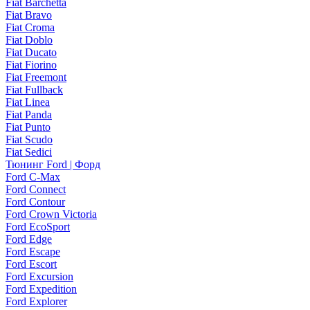
Fiat Barchetta
Fiat Bravo
Fiat Croma
Fiat Doblo
Fiat Ducato
Fiat Fiorino
Fiat Freemont
Fiat Fullback
Fiat Linea
Fiat Panda
Fiat Punto
Fiat Scudo
Fiat Sedici
Тюнинг Ford | Форд
Ford C-Max
Ford Connect
Ford Contour
Ford Crown Victoria
Ford EcoSport
Ford Edge
Ford Escape
Ford Escort
Ford Excursion
Ford Expedition
Ford Explorer