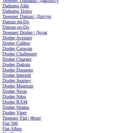
Тюнинг Daihatsu | Дайхатсу
Daihatsu Altis
Daihatsu Terios
Тюнинг Datsun | Датсун
Datsun mi-Do
Datsun on-Do
Тюнинг Dodge | Додж
Dodge Avenger
Dodge Caliber
Dodge Caravan
Dodge Challenger
Dodge Charger
Dodge Dakota
Dodge Durango
Dodge Intrepid
Dodge Journey
Dodge Magnum
Dodge Neon
Dodge Nitro
Dodge RAM
Dodge Stratus
Dodge Viper
Тюнинг Fiat | Фиат
Fiat 500
Fiat Albea