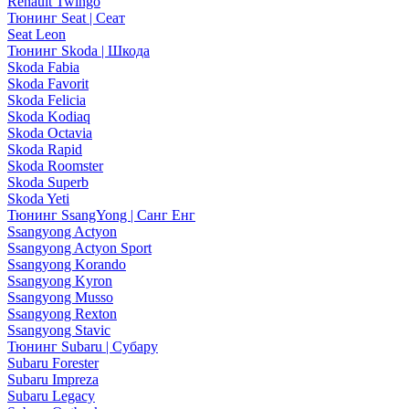
Renault Twingo
Тюнинг Seat | Сеат
Seat Leon
Тюнинг Skoda | Шкода
Skoda Fabia
Skoda Favorit
Skoda Felicia
Skoda Kodiaq
Skoda Octavia
Skoda Rapid
Skoda Roomster
Skoda Superb
Skoda Yeti
Тюнинг SsangYong | Санг Енг
Ssangyong Actyon
Ssangyong Actyon Sport
Ssangyong Korando
Ssangyong Kyron
Ssangyong Musso
Ssangyong Rexton
Ssangyong Stavic
Тюнинг Subaru | Субару
Subaru Forester
Subaru Impreza
Subaru Legacy