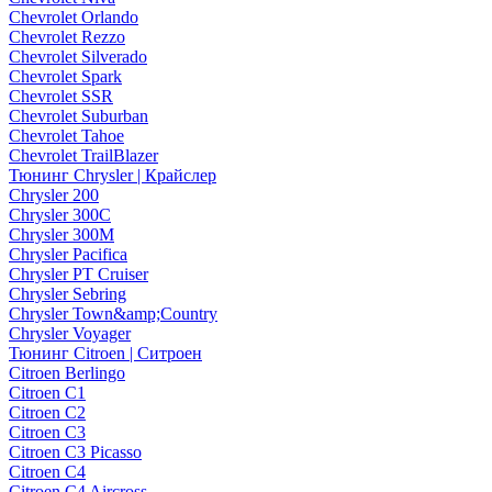
Chevrolet Orlando
Chevrolet Rezzo
Chevrolet Silverado
Chevrolet Spark
Chevrolet SSR
Chevrolet Suburban
Chevrolet Tahoe
Chevrolet TrailBlazer
Тюнинг Chrysler | Крайслер
Chrysler 200
Chrysler 300C
Chrysler 300M
Chrysler Pacifica
Chrysler PT Cruiser
Chrysler Sebring
Chrysler Town&amp;Country
Chrysler Voyager
Тюнинг Citroen | Ситроен
Citroen Berlingo
Citroen C1
Citroen C2
Citroen C3
Citroen C3 Picasso
Citroen C4
Citroen C4 Aircross