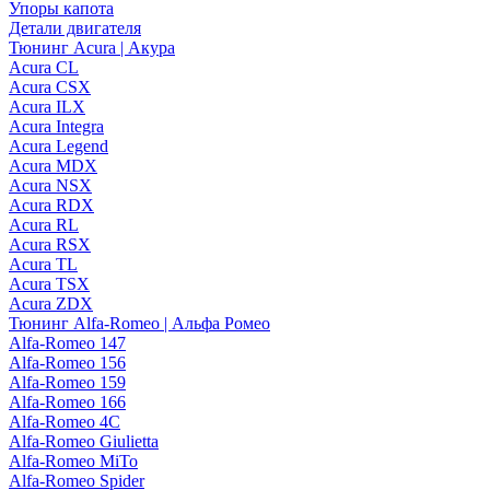
Упоры капота
Детали двигателя
Тюнинг Acura | Акура
Acura CL
Acura CSX
Acura ILX
Acura Integra
Acura Legend
Acura MDX
Acura NSX
Acura RDX
Acura RL
Acura RSX
Acura TL
Acura TSX
Acura ZDX
Тюнинг Alfa-Romeo | Альфа Ромео
Alfa-Romeo 147
Alfa-Romeo 156
Alfa-Romeo 159
Alfa-Romeo 166
Alfa-Romeo 4C
Alfa-Romeo Giulietta
Alfa-Romeo MiTo
Alfa-Romeo Spider