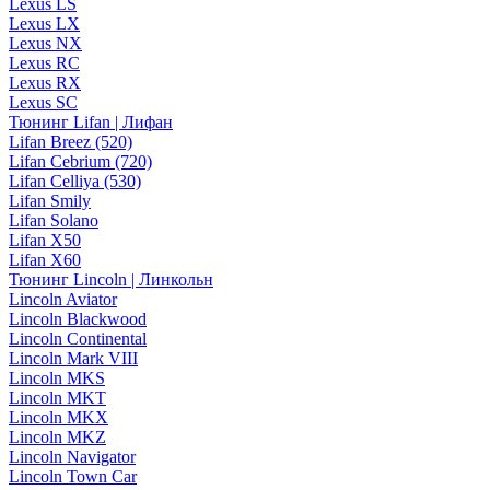
Lexus LS
Lexus LX
Lexus NX
Lexus RC
Lexus RX
Lexus SC
Тюнинг Lifan | Лифан
Lifan Breez (520)
Lifan Cebrium (720)
Lifan Celliya (530)
Lifan Smily
Lifan Solano
Lifan X50
Lifan X60
Тюнинг Lincoln | Линкольн
Lincoln Aviator
Lincoln Blackwood
Lincoln Continental
Lincoln Mark VIII
Lincoln MKS
Lincoln MKT
Lincoln MKX
Lincoln MKZ
Lincoln Navigator
Lincoln Town Car