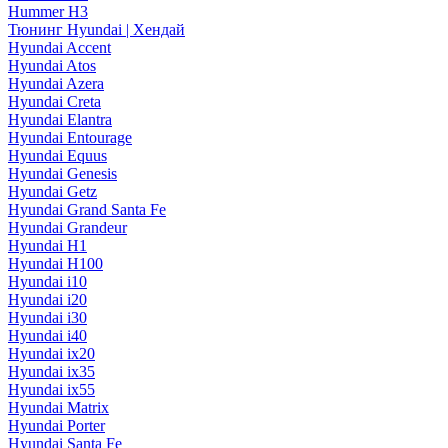
Hummer H3
Тюнинг Hyundai | Хендай
Hyundai Accent
Hyundai Atos
Hyundai Azera
Hyundai Creta
Hyundai Elantra
Hyundai Entourage
Hyundai Equus
Hyundai Genesis
Hyundai Getz
Hyundai Grand Santa Fe
Hyundai Grandeur
Hyundai H1
Hyundai H100
Hyundai i10
Hyundai i20
Hyundai i30
Hyundai i40
Hyundai ix20
Hyundai ix35
Hyundai ix55
Hyundai Matrix
Hyundai Porter
Hyundai Santa Fe