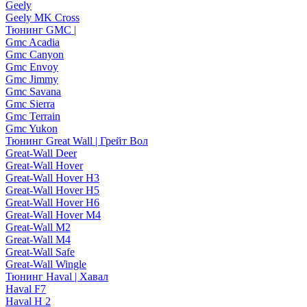
Geely
Geely MK Cross
Тюнинг GMC |
Gmc Acadia
Gmc Canyon
Gmc Envoy
Gmc Jimmy
Gmc Savana
Gmc Sierra
Gmc Terrain
Gmc Yukon
Тюнинг Great Wall | Грейт Вол
Great-Wall Deer
Great-Wall Hover
Great-Wall Hover H3
Great-Wall Hover H5
Great-Wall Hover H6
Great-Wall Hover M4
Great-Wall M2
Great-Wall M4
Great-Wall Safe
Great-Wall Wingle
Тюнинг Haval | Хавал
Haval F7
Haval H 2