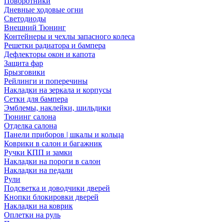
Поворотники
Дневные ходовые огни
Светодиоды
Внешний Тюнинг
Контейнеры и чехлы запасного колеса
Решетки радиатора и бампера
Дефлекторы окон и капота
Защита фар
Брызговики
Рейлинги и поперечины
Накладки на зеркала и корпусы
Сетки для бампера
Эмблемы, наклейки, шильдики
Тюнинг салона
Отделка салона
Панели приборов | шкалы и кольца
Коврики в салон и багажник
Ручки КПП и замки
Накладки на пороги в салон
Накладки на педали
Рули
Подсветка и доводчики дверей
Кнопки блокировки дверей
Накладки на коврик
Оплетки на руль