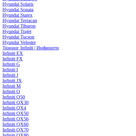
Hyundai Solaris
Hyundai Sonata
Hyundai Starex
Hyundai Terracan
Hyundai Tiburon
Hyundai Trajet
Hyundai Tucson
Hyundai Veloster
Тюнинг Infiniti | Инфинити
Infiniti EX
Infiniti FX
Infiniti G
Infiniti I
Infiniti J
Infiniti JX
Infiniti M
Infiniti Q
Infiniti Q50
Infiniti QX30
Infiniti QX4
Infiniti QX50
Infiniti QX56
Infiniti QX60
Infiniti QX70
Infiniti QX80