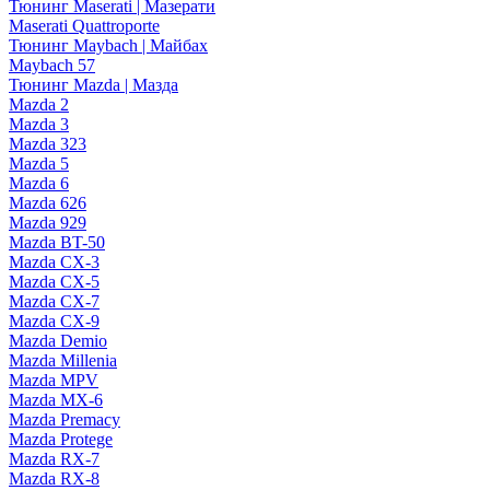
Тюнинг Maserati | Мазерати
Maserati Quattroporte
Тюнинг Maybach | Майбах
Maybach 57
Тюнинг Mazda | Мазда
Mazda 2
Mazda 3
Mazda 323
Mazda 5
Mazda 6
Mazda 626
Mazda 929
Mazda BT-50
Mazda CX-3
Mazda CX-5
Mazda CX-7
Mazda CX-9
Mazda Demio
Mazda Millenia
Mazda MPV
Mazda MX-6
Mazda Premacy
Mazda Protege
Mazda RX-7
Mazda RX-8