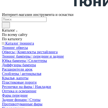
Интернет-магазин инструмента и оснастки
Каталог
По всему сайту
По каталогу
Каталог тюнинга
Тюнинг обвесы
Обвесы | Комплекты рестайлинга
Тюнинг бамперы | передние и задние
Юбка бампера | Сплиттеры
Диффузоры бампера
Расширители арок
Спойлеры | антикрылья
Крылья, капоты
Пластиковые пороги
Реснички на фары | Накладки
Оптика и освещение
Фары передние
Задние фонари | Стопы
Противотуманные фары