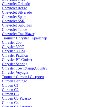
Chevrolet Orlando
Chevrolet Rezzo
Chevrolet Silverado
Chevrolet Spark
Chevrolet SSR
Chevrolet Suburban
Chevrolet Tahoe
Chevrolet TrailBlazer
Тюнинг Chrysler | Крайслер
Chrysler 200
Chrysler 300C
Chrysler 300M
Chrysler Pacifica
Chrysler PT Cruiser
Chrysler Sebring
Chrysler Town&amp;Country
Chrysler Voyager
Тюнинг Citroen | Ситроен
Citroen Berlingo
Citroen C1
Citroen C2
Citroen C3
Citroen C3 Picasso
Citroen C4
Citroen C4 Aircross