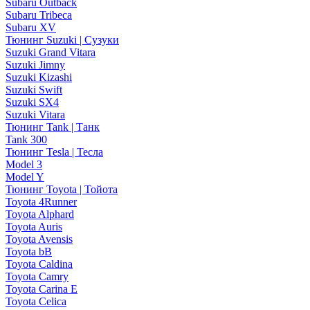
Subaru Outback
Subaru Tribeca
Subaru XV
Тюнинг Suzuki | Сузуки
Suzuki Grand Vitara
Suzuki Jimny
Suzuki Kizashi
Suzuki Swift
Suzuki SX4
Suzuki Vitara
Тюнинг Tank | Танк
Tank 300
Тюнинг Tesla | Тесла
Model 3
Model Y
Тюнинг Toyota | Тойота
Toyota 4Runner
Toyota Alphard
Toyota Auris
Toyota Avensis
Toyota bB
Toyota Caldina
Toyota Camry
Toyota Carina E
Toyota Celica