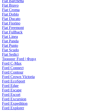
Fiat Barchetta
Fiat Bravo
Fiat Croma
Fiat Doblo
Fiat Ducato
Fiat Fiorino
Fiat Freemont
Fiat Fullback
Fiat Linea
Fiat Panda
Fiat Punto
Fiat Scudo
Fiat Sedici
Тюнинг Ford | Форд
Ford C-Max
Ford Connect
Ford Contour
Ford Crown Victoria
Ford EcoSport
Ford Edge
Ford Escape
Ford Escort
Ford Excursion
Ford Expedition
Ford Explorer