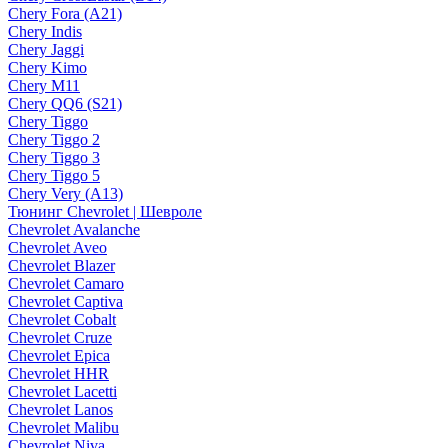
Chery Fora (A21)
Chery Indis
Chery Jaggi
Chery Kimo
Chery M11
Chery QQ6 (S21)
Chery Tiggo
Chery Tiggo 2
Chery Tiggo 3
Chery Tiggo 5
Chery Very (A13)
Тюнинг Chevrolet | Шевроле
Chevrolet Avalanche
Chevrolet Aveo
Chevrolet Blazer
Chevrolet Camaro
Chevrolet Captiva
Chevrolet Cobalt
Chevrolet Cruze
Chevrolet Epica
Chevrolet HHR
Chevrolet Lacetti
Chevrolet Lanos
Chevrolet Malibu
Chevrolet Niva