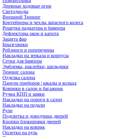
Поворотники
Дневные ходовые огни
Светодиоды
Внешний Тюнинг
Контейнеры и чехлы запасного колеса
Решетки радиатора и бампера
Дефлекторы окон и капота
Защита фар
Брызговики
Рейлинги и поперечины
Накладки на зеркала и корпусы
Сетки для бампера
Эмблемы, наклейки, шильдики
Тюнинг салона
Отделка салона
Панели приборов | шкалы и кольца
Коврики в салон и багажник
Ручки КПП и замки
Накладки на пороги в салон
Накладки на педали
Рули
Подсветка и доводчики дверей
Кнопки блокировки дверей
Накладки на коврик
Оплетки на руль