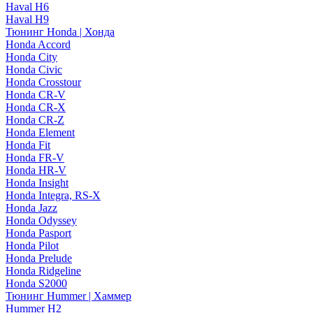
Haval H6
Haval H9
Тюнинг Honda | Хонда
Honda Accord
Honda City
Honda Civic
Honda Crosstour
Honda CR-V
Honda CR-X
Honda CR-Z
Honda Element
Honda Fit
Honda FR-V
Honda HR-V
Honda Insight
Honda Integra, RS-X
Honda Jazz
Honda Odyssey
Honda Pasport
Honda Pilot
Honda Prelude
Honda Ridgeline
Honda S2000
Тюнинг Hummer | Хаммер
Hummer H2