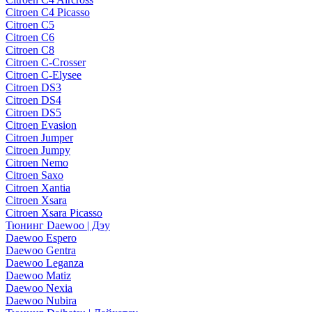
Citroen C4 Picasso
Citroen C5
Citroen C6
Citroen C8
Citroen C-Crosser
Citroen C-Elysee
Citroen DS3
Citroen DS4
Citroen DS5
Citroen Evasion
Citroen Jumper
Citroen Jumpy
Citroen Nemo
Citroen Saxo
Citroen Xantia
Citroen Xsara
Citroen Xsara Picasso
Тюнинг Daewoo | Дэу
Daewoo Espero
Daewoo Gentra
Daewoo Leganza
Daewoo Matiz
Daewoo Nexia
Daewoo Nubira