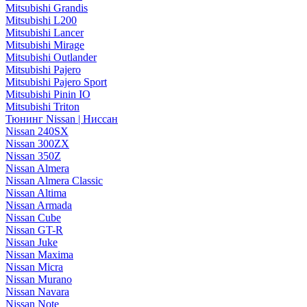
Mitsubishi Grandis
Mitsubishi L200
Mitsubishi Lancer
Mitsubishi Mirage
Mitsubishi Outlander
Mitsubishi Pajero
Mitsubishi Pajero Sport
Mitsubishi Pinin IO
Mitsubishi Triton
Тюнинг Nissan | Ниссан
Nissan 240SX
Nissan 300ZX
Nissan 350Z
Nissan Almera
Nissan Almera Classic
Nissan Altima
Nissan Armada
Nissan Cube
Nissan GT-R
Nissan Juke
Nissan Maxima
Nissan Micra
Nissan Murano
Nissan Navara
Nissan Note