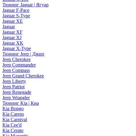
Тюнинг Jaguar | Ягуар
Jaguar F-Pace
Jaguar S-Type
Jaguar XE
Jaguar
Jaguar XF
Jaguar XJ
Jaguar XK
Jaguar X-Type
Тюнинг Jeep | Джип
Jeep Cherokee
Jeep Commander
Jeep Compass
Jeep Grand Cherokee
Jeep Liberty
Jeep Patriot
Jeep Renegade
Jeep Wrangler
Тюнинг Kia | Киа
Kia Bongo
Kia Carens
Kia Carnival
Kia Cee'd
Kia Cerato
Kia Magentis