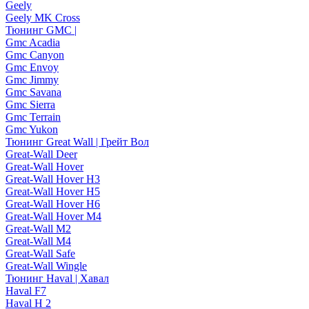
Geely
Geely MK Cross
Тюнинг GMC |
Gmc Acadia
Gmc Canyon
Gmc Envoy
Gmc Jimmy
Gmc Savana
Gmc Sierra
Gmc Terrain
Gmc Yukon
Тюнинг Great Wall | Грейт Вол
Great-Wall Deer
Great-Wall Hover
Great-Wall Hover H3
Great-Wall Hover H5
Great-Wall Hover H6
Great-Wall Hover M4
Great-Wall M2
Great-Wall M4
Great-Wall Safe
Great-Wall Wingle
Тюнинг Haval | Хавал
Haval F7
Haval H 2