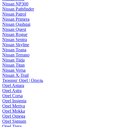
Nissan NP300
Nissan Pathfinder
Nissan Patrol
Nissan Primera
Nissan Qashqai
Nissan Quest
Nissan Rogue
Nissan Sentra
Nissan Skyline
Nissan Teana
Nissan Terrano
Nissan Tiida
Nissan Titan
Nissan Versa
Nissan X-Trail
Тюнинг Opel | Опель
Opel Antara
Opel Astra
Opel Corsa
Opel Insignia
Opel Meriva
Opel Mokka
Opel Omega
Opel Signum
Opel Tigra