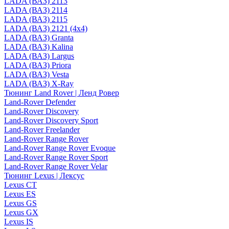
LADA (ВАЗ) 2113
LADA (ВАЗ) 2114
LADA (ВАЗ) 2115
LADA (ВАЗ) 2121 (4x4)
LADA (ВАЗ) Granta
LADA (ВАЗ) Kalina
LADA (ВАЗ) Largus
LADA (ВАЗ) Priora
LADA (ВАЗ) Vesta
LADA (ВАЗ) X-Ray
Тюнинг Land Rover | Ленд Ровер
Land-Rover Defender
Land-Rover Discovery
Land-Rover Discovery Sport
Land-Rover Freelander
Land-Rover Range Rover
Land-Rover Range Rover Evoque
Land-Rover Range Rover Sport
Land-Rover Range Rover Velar
Тюнинг Lexus | Лексус
Lexus CT
Lexus ES
Lexus GS
Lexus GX
Lexus IS