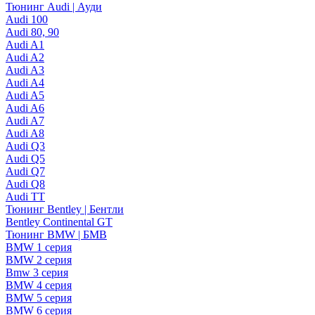
Тюнинг Audi | Ауди
Audi 100
Audi 80, 90
Audi A1
Audi A2
Audi A3
Audi A4
Audi A5
Audi A6
Audi A7
Audi A8
Audi Q3
Audi Q5
Audi Q7
Audi Q8
Audi TT
Тюнинг Bentley | Бентли
Bentley Continental GT
Тюнинг BMW | БМВ
BMW 1 серия
BMW 2 серия
Bmw 3 серия
BMW 4 серия
BMW 5 серия
BMW 6 серия