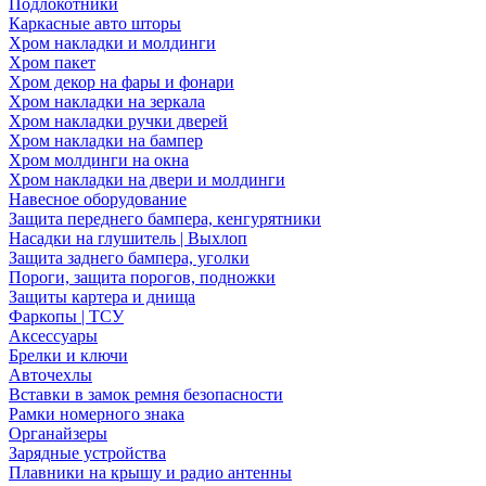
Подлокотники
Каркасные авто шторы
Хром накладки и молдинги
Хром пакет
Хром декор на фары и фонари
Хром накладки на зеркала
Хром накладки ручки дверей
Хром накладки на бампер
Хром молдинги на окна
Хром накладки на двери и молдинги
Навесное оборудование
Защита переднего бампера, кенгурятники
Насадки на глушитель | Выхлоп
Защита заднего бампера, уголки
Пороги, защита порогов, подножки
Защиты картера и днища
Фаркопы | ТСУ
Аксессуары
Брелки и ключи
Авточехлы
Вставки в замок ремня безопасности
Рамки номерного знака
Органайзеры
Зарядные устройства
Плавники на крышу и радио антенны