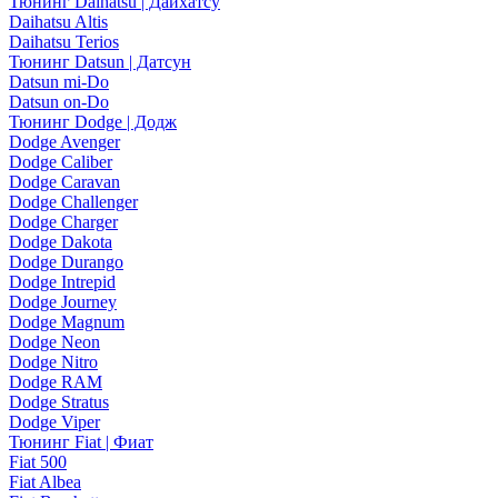
Тюнинг Daihatsu | Дайхатсу
Daihatsu Altis
Daihatsu Terios
Тюнинг Datsun | Датсун
Datsun mi-Do
Datsun on-Do
Тюнинг Dodge | Додж
Dodge Avenger
Dodge Caliber
Dodge Caravan
Dodge Challenger
Dodge Charger
Dodge Dakota
Dodge Durango
Dodge Intrepid
Dodge Journey
Dodge Magnum
Dodge Neon
Dodge Nitro
Dodge RAM
Dodge Stratus
Dodge Viper
Тюнинг Fiat | Фиат
Fiat 500
Fiat Albea