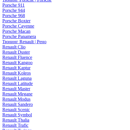
Porsche 911
Porsche 944
Porsche 968
Porsche Boxter
Porsche Cayenne
Porsche Macan
Porsche Panamera
Тюнинг Renault | Рено
Renault Clio
Renault Duster
Renault Fluence
Renault Kangoo
Renault Kaptur
Renault Koleos
Renault Laguna
Renault Latitude
Renault Master
Renault Megane
Renault Modus
Renault Sandero
Renault Scenic
Renault Symbol
Renault Thalia
Renault Trafic