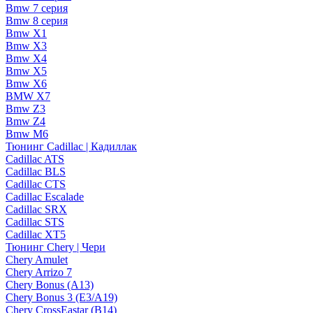
Bmw 7 серия
Bmw 8 серия
Bmw X1
Bmw X3
Bmw X4
Bmw X5
Bmw X6
BMW X7
Bmw Z3
Bmw Z4
Bmw М6
Тюнинг Cadillac | Кадиллак
Cadillac ATS
Cadillac BLS
Cadillac CTS
Cadillac Escalade
Cadillac SRX
Cadillac STS
Cadillac XT5
Тюнинг Chery | Чери
Chery Amulet
Chery Arrizo 7
Chery Bonus (A13)
Chery Bonus 3 (E3/A19)
Chery CrossEastar (B14)