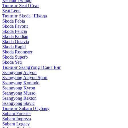
Renault Twingo
Тюнинг Seat | Сеат
Seat Leon
Тюнинг Skoda | Шкода
Skoda Fabia
Skoda Favorit
Skoda Felicia
Skoda Kodiaq
Skoda Octavia
Skoda Rapid
Skoda Roomster
Skoda Superb
Skoda Yeti
Тюнинг SsangYong | Санг Енг
Ssangyong Actyon
Ssangyong Actyon Sport
Ssangyong Korando
Ssangyong Kyron
Ssangyong Musso
Ssangyong Rexton
Ssangyong Stavic
Тюнинг Subaru | Субару
Subaru Forester
Subaru Impreza
Subaru Legacy