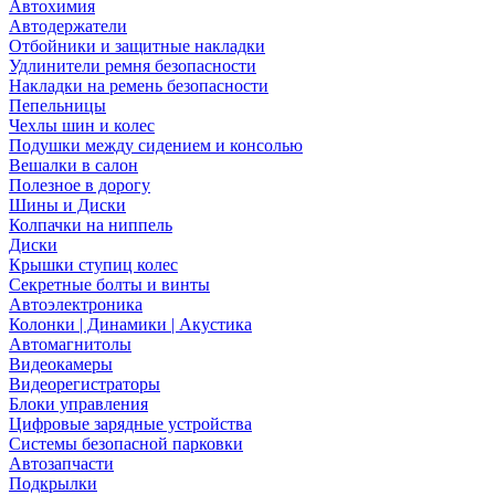
Автохимия
Автодержатели
Отбойники и защитные накладки
Удлинители ремня безопасности
Накладки на ремень безопасности
Пепельницы
Чехлы шин и колес
Подушки между сидением и консолью
Вешалки в салон
Полезное в дорогу
Шины и Диски
Колпачки на ниппель
Диски
Крышки ступиц колес
Секретные болты и винты
Автоэлектроника
Колонки | Динамики | Акустика
Автомагнитолы
Видеокамеры
Видеорегистраторы
Блоки управления
Цифровые зарядные устройства
Системы безопасной парковки
Автозапчасти
Подкрылки