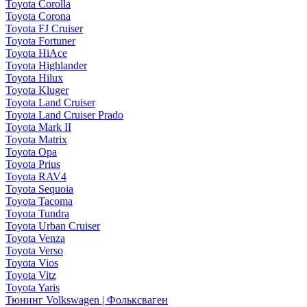
Toyota Corolla
Toyota Corona
Toyota FJ Cruiser
Toyota Fortuner
Toyota HiAce
Toyota Highlander
Toyota Hilux
Toyota Kluger
Toyota Land Cruiser
Toyota Land Cruiser Prado
Toyota Mark II
Toyota Matrix
Toyota Opa
Toyota Prius
Toyota RAV4
Toyota Sequoia
Toyota Tacoma
Toyota Tundra
Toyota Urban Cruiser
Toyota Venza
Toyota Verso
Toyota Vios
Toyota Vitz
Toyota Yaris
Тюнинг Volkswagen | Фольксваген