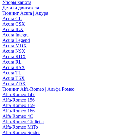
Упоры капота
Детали двигателя
Тюнинг Acura | Акура
Acura CL
Acura CSX
Acura ILX
Acura Integra
Acura Legend
Acura MDX
Acura NSX
Acura RDX
Acura RL
Acura RSX
Acura TL
Acura TSX
Acura ZDX
Тюнинг Alfa-Romeo | Альфа Ромео
Alfa-Romeo 147
Alfa-Romeo 156
Alfa-Romeo 159
Alfa-Romeo 166
Alfa-Romeo 4C
Alfa-Romeo Giulietta
Alfa-Romeo MiTo
Alfa-Romeo Spider