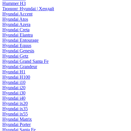
Hummer H3
Тюнинг Hyundai | Хендай
Hyundai Accent
Hyundai Atos
Hyundai Azera
Hyundai Creta
Hyundai Elantra
Hyundai Entourage
Hyundai Equus
Hyundai Genesis
Hyundai Getz
Hyundai Grand Santa Fe
Hyundai Grandeur
Hyundai H1
Hyundai H100
Hyundai i10
Hyundai i20
Hyundai i30
Hyundai i40
Hyundai ix20
Hyundai ix35
Hyundai ix55
Hyundai Matrix
Hyundai Porter
Hyundai Santa Fe