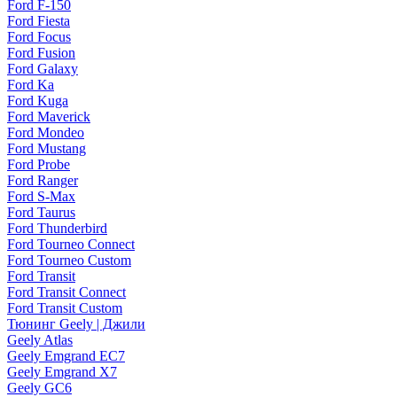
Ford F-150
Ford Fiesta
Ford Focus
Ford Fusion
Ford Galaxy
Ford Ka
Ford Kuga
Ford Maverick
Ford Mondeo
Ford Mustang
Ford Probe
Ford Ranger
Ford S-Max
Ford Taurus
Ford Thunderbird
Ford Tourneo Connect
Ford Tourneo Custom
Ford Transit
Ford Transit Connect
Ford Transit Custom
Тюнинг Geely | Джили
Geely Atlas
Geely Emgrand EC7
Geely Emgrand X7
Geely GC6