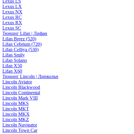
Lexus LS
Lexus LX
Lexus NX
Lexus RC
Lexus RX
Lexus SC
Тюнинг Lifan | Лифан
Lifan Breez (520)
Lifan Cebrium (720)
Lifan Celliya (530)
Lifan Smily
Lifan Solano
Lifan X50
Lifan X60
Тюнинг Lincoln | Линкольн
Lincoln Aviator
Lincoln Blackwood
Lincoln Continental
Lincoln Mark VIII
Lincoln MKS
Lincoln MKT
Lincoln MKX
Lincoln MKZ
Lincoln Navigator
Lincoln Town Car