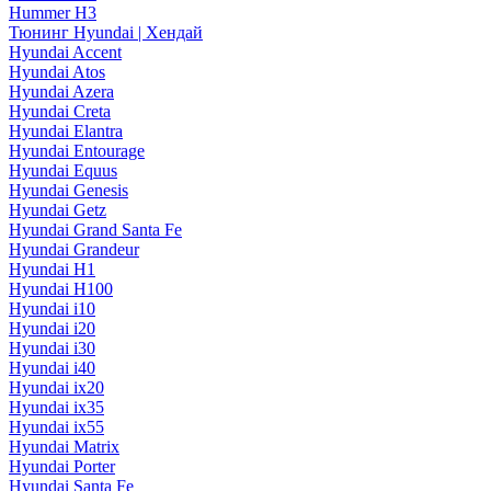
Hummer H3
Тюнинг Hyundai | Хендай
Hyundai Accent
Hyundai Atos
Hyundai Azera
Hyundai Creta
Hyundai Elantra
Hyundai Entourage
Hyundai Equus
Hyundai Genesis
Hyundai Getz
Hyundai Grand Santa Fe
Hyundai Grandeur
Hyundai H1
Hyundai H100
Hyundai i10
Hyundai i20
Hyundai i30
Hyundai i40
Hyundai ix20
Hyundai ix35
Hyundai ix55
Hyundai Matrix
Hyundai Porter
Hyundai Santa Fe