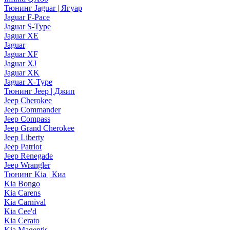
Тюнинг Jaguar | Ягуар
Jaguar F-Pace
Jaguar S-Type
Jaguar XE
Jaguar
Jaguar XF
Jaguar XJ
Jaguar XK
Jaguar X-Type
Тюнинг Jeep | Джип
Jeep Cherokee
Jeep Commander
Jeep Compass
Jeep Grand Cherokee
Jeep Liberty
Jeep Patriot
Jeep Renegade
Jeep Wrangler
Тюнинг Kia | Киа
Kia Bongo
Kia Carens
Kia Carnival
Kia Cee'd
Kia Cerato
Kia Magentis