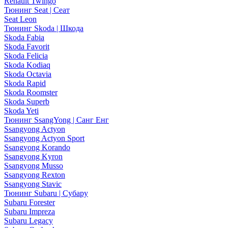
Renault Twingo
Тюнинг Seat | Сеат
Seat Leon
Тюнинг Skoda | Шкода
Skoda Fabia
Skoda Favorit
Skoda Felicia
Skoda Kodiaq
Skoda Octavia
Skoda Rapid
Skoda Roomster
Skoda Superb
Skoda Yeti
Тюнинг SsangYong | Санг Енг
Ssangyong Actyon
Ssangyong Actyon Sport
Ssangyong Korando
Ssangyong Kyron
Ssangyong Musso
Ssangyong Rexton
Ssangyong Stavic
Тюнинг Subaru | Субару
Subaru Forester
Subaru Impreza
Subaru Legacy