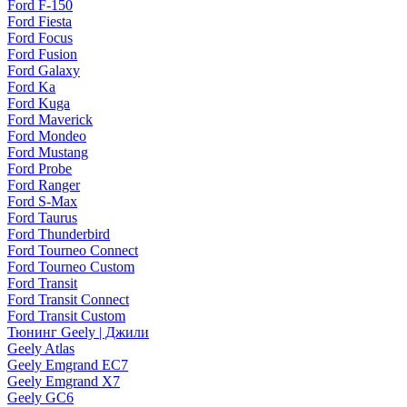
Ford F-150
Ford Fiesta
Ford Focus
Ford Fusion
Ford Galaxy
Ford Ka
Ford Kuga
Ford Maverick
Ford Mondeo
Ford Mustang
Ford Probe
Ford Ranger
Ford S-Max
Ford Taurus
Ford Thunderbird
Ford Tourneo Connect
Ford Tourneo Custom
Ford Transit
Ford Transit Connect
Ford Transit Custom
Тюнинг Geely | Джили
Geely Atlas
Geely Emgrand EC7
Geely Emgrand X7
Geely GC6