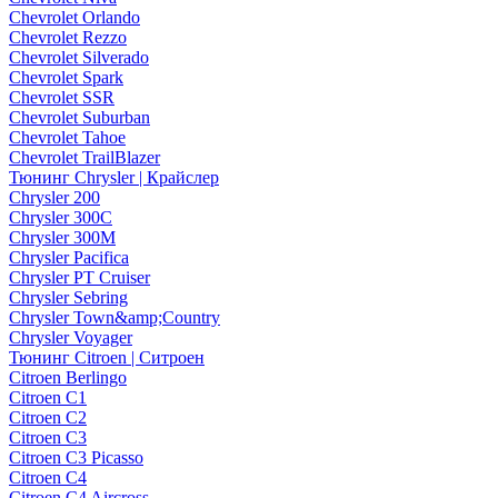
Chevrolet Orlando
Chevrolet Rezzo
Chevrolet Silverado
Chevrolet Spark
Chevrolet SSR
Chevrolet Suburban
Chevrolet Tahoe
Chevrolet TrailBlazer
Тюнинг Chrysler | Крайслер
Chrysler 200
Chrysler 300C
Chrysler 300M
Chrysler Pacifica
Chrysler PT Cruiser
Chrysler Sebring
Chrysler Town&amp;Country
Chrysler Voyager
Тюнинг Citroen | Ситроен
Citroen Berlingo
Citroen C1
Citroen C2
Citroen C3
Citroen C3 Picasso
Citroen C4
Citroen C4 Aircross