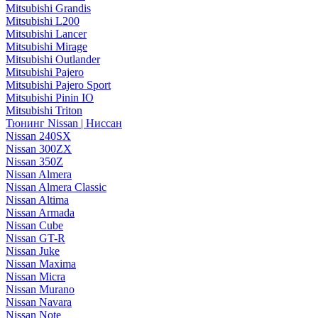
Mitsubishi Grandis
Mitsubishi L200
Mitsubishi Lancer
Mitsubishi Mirage
Mitsubishi Outlander
Mitsubishi Pajero
Mitsubishi Pajero Sport
Mitsubishi Pinin IO
Mitsubishi Triton
Тюнинг Nissan | Ниссан
Nissan 240SX
Nissan 300ZX
Nissan 350Z
Nissan Almera
Nissan Almera Classic
Nissan Altima
Nissan Armada
Nissan Cube
Nissan GT-R
Nissan Juke
Nissan Maxima
Nissan Micra
Nissan Murano
Nissan Navara
Nissan Note