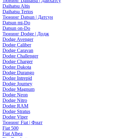
Тюнинг Daihatsu | Дайхатсу
Daihatsu Altis
Daihatsu Terios
Тюнинг Datsun | Датсун
Datsun mi-Do
Datsun on-Do
Тюнинг Dodge | Додж
Dodge Avenger
Dodge Caliber
Dodge Caravan
Dodge Challenger
Dodge Charger
Dodge Dakota
Dodge Durango
Dodge Intrepid
Dodge Journey
Dodge Magnum
Dodge Neon
Dodge Nitro
Dodge RAM
Dodge Stratus
Dodge Viper
Тюнинг Fiat | Фиат
Fiat 500
Fiat Albea