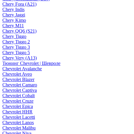
Chery Fora (A21)
Chery Indis
Chery Jaggi
Chery Kimo
Chery M11
Chery QQ6 (S21)
Chery Tiggo
Chery Tiggo 2
Chery Tiggo 3
Chery Tiggo 5
Chery Very (A13)
Тюнинг Chevrolet | Шевроле
Chevrolet Avalanche
Chevrolet Aveo
Chevrolet Blazer
Chevrolet Camaro
Chevrolet Captiva
Chevrolet Cobalt
Chevrolet Cruze
Chevrolet Epica
Chevrolet HHR
Chevrolet Lacetti
Chevrolet Lanos
Chevrolet Malibu
Chevrolet Niva