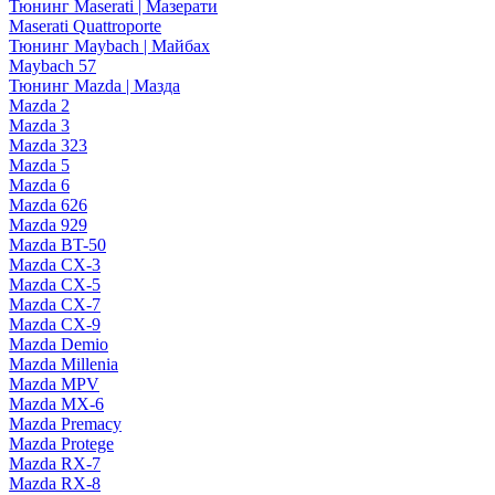
Тюнинг Maserati | Мазерати
Maserati Quattroporte
Тюнинг Maybach | Майбах
Maybach 57
Тюнинг Mazda | Мазда
Mazda 2
Mazda 3
Mazda 323
Mazda 5
Mazda 6
Mazda 626
Mazda 929
Mazda BT-50
Mazda CX-3
Mazda CX-5
Mazda CX-7
Mazda CX-9
Mazda Demio
Mazda Millenia
Mazda MPV
Mazda MX-6
Mazda Premacy
Mazda Protege
Mazda RX-7
Mazda RX-8