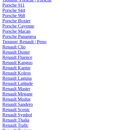
Porsche 911
Porsche 944
Porsche 968
Porsche Boxter
Porsche Cayenne
Porsche Macan
Porsche Panamera
Тюнинг Renault | Рено
Renault Clio
Renault Duster
Renault Fluence
Renault Kangoo
Renault Kaptur
Renault Koleos
Renault Laguna
Renault Latitude
Renault Master
Renault Megane
Renault Modus
Renault Sandero
Renault Scenic
Renault Symbol
Renault Thalia
Renault Trafic