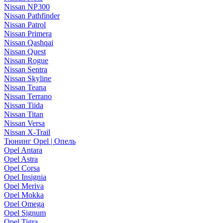
Nissan NP300
Nissan Pathfinder
Nissan Patrol
Nissan Primera
Nissan Qashqai
Nissan Quest
Nissan Rogue
Nissan Sentra
Nissan Skyline
Nissan Teana
Nissan Terrano
Nissan Tiida
Nissan Titan
Nissan Versa
Nissan X-Trail
Тюнинг Opel | Опель
Opel Antara
Opel Astra
Opel Corsa
Opel Insignia
Opel Meriva
Opel Mokka
Opel Omega
Opel Signum
Opel Tigra