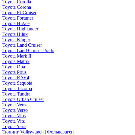
Toyota Corolla
Toyota Corona
Toyota FJ Cruiser
Toyota Fortuner
Toyota HiAce
Toyota Highlander
Toyota Hilux
Toyota Kluger
Toyota Land Cruiser
Toyota Land Cruiser Prado
Toyota Mark II
Toyota Matrix
Toyota Opa
Toyota Prius
Toyota RAV4
Toyota Sequoia
Toyota Tacoma
Toyota Tundra
Toyota Urban Cruiser
Toyota Venza
Toyota Verso
Toyota Vios
Toyota Vitz
Toyota Yaris
Тюнинг Volkswagen | Фольксваген