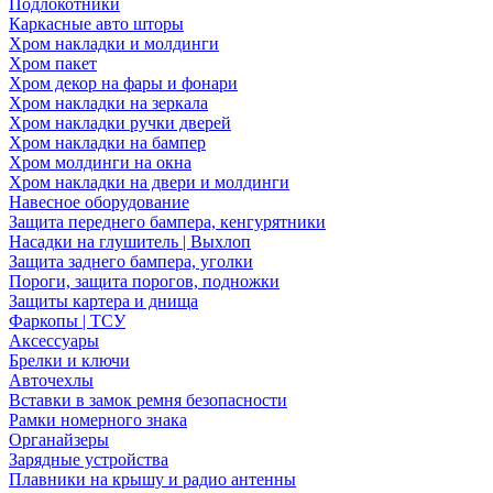
Подлокотники
Каркасные авто шторы
Хром накладки и молдинги
Хром пакет
Хром декор на фары и фонари
Хром накладки на зеркала
Хром накладки ручки дверей
Хром накладки на бампер
Хром молдинги на окна
Хром накладки на двери и молдинги
Навесное оборудование
Защита переднего бампера, кенгурятники
Насадки на глушитель | Выхлоп
Защита заднего бампера, уголки
Пороги, защита порогов, подножки
Защиты картера и днища
Фаркопы | ТСУ
Аксессуары
Брелки и ключи
Авточехлы
Вставки в замок ремня безопасности
Рамки номерного знака
Органайзеры
Зарядные устройства
Плавники на крышу и радио антенны