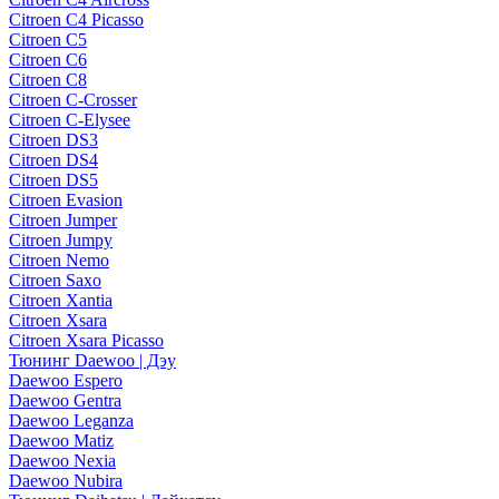
Citroen C4 Picasso
Citroen C5
Citroen C6
Citroen C8
Citroen C-Crosser
Citroen C-Elysee
Citroen DS3
Citroen DS4
Citroen DS5
Citroen Evasion
Citroen Jumper
Citroen Jumpy
Citroen Nemo
Citroen Saxo
Citroen Xantia
Citroen Xsara
Citroen Xsara Picasso
Тюнинг Daewoo | Дэу
Daewoo Espero
Daewoo Gentra
Daewoo Leganza
Daewoo Matiz
Daewoo Nexia
Daewoo Nubira