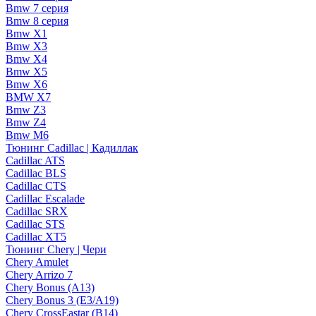
Bmw 7 серия
Bmw 8 серия
Bmw X1
Bmw X3
Bmw X4
Bmw X5
Bmw X6
BMW X7
Bmw Z3
Bmw Z4
Bmw М6
Тюнинг Cadillac | Кадиллак
Cadillac ATS
Cadillac BLS
Cadillac CTS
Cadillac Escalade
Cadillac SRX
Cadillac STS
Cadillac XT5
Тюнинг Chery | Чери
Chery Amulet
Chery Arrizo 7
Chery Bonus (A13)
Chery Bonus 3 (E3/A19)
Chery CrossEastar (B14)