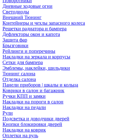
Поворотники
Дневные ходовые огни
Светодиоды
Внешний Тюнинг
Контейнеры и чехлы запасного колеса
Решетки радиатора и бампера
Дефлекторы окон и капота
Защита фар
Брызговики
Рейлинги и поперечины
Накладки на зеркала и корпусы
Сетки для бампера
Эмблемы, наклейки, шильдики
Тюнинг салона
Отделка салона
Панели приборов | шкалы и кольца
Коврики в салон и багажник
Ручки КПП и замки
Накладки на пороги в салон
Накладки на педали
Рули
Подсветка и доводчики дверей
Кнопки блокировки дверей
Накладки на коврик
Оплетки на руль