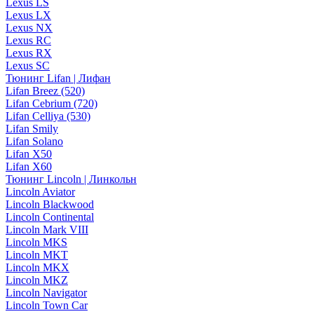
Lexus LS
Lexus LX
Lexus NX
Lexus RC
Lexus RX
Lexus SC
Тюнинг Lifan | Лифан
Lifan Breez (520)
Lifan Cebrium (720)
Lifan Celliya (530)
Lifan Smily
Lifan Solano
Lifan X50
Lifan X60
Тюнинг Lincoln | Линкольн
Lincoln Aviator
Lincoln Blackwood
Lincoln Continental
Lincoln Mark VIII
Lincoln MKS
Lincoln MKT
Lincoln MKX
Lincoln MKZ
Lincoln Navigator
Lincoln Town Car