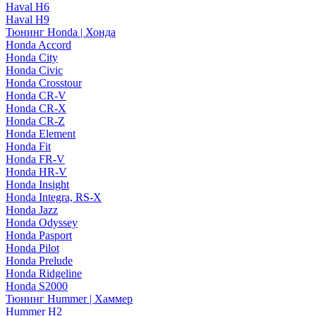
Haval H6
Haval H9
Тюнинг Honda | Хонда
Honda Accord
Honda City
Honda Civic
Honda Crosstour
Honda CR-V
Honda CR-X
Honda CR-Z
Honda Element
Honda Fit
Honda FR-V
Honda HR-V
Honda Insight
Honda Integra, RS-X
Honda Jazz
Honda Odyssey
Honda Pasport
Honda Pilot
Honda Prelude
Honda Ridgeline
Honda S2000
Тюнинг Hummer | Хаммер
Hummer H2