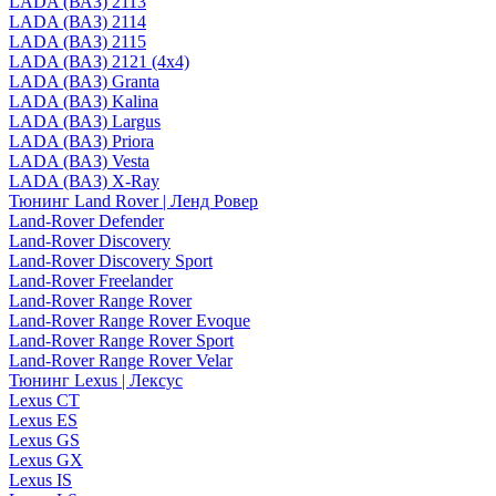
LADA (ВАЗ) 2113
LADA (ВАЗ) 2114
LADA (ВАЗ) 2115
LADA (ВАЗ) 2121 (4x4)
LADA (ВАЗ) Granta
LADA (ВАЗ) Kalina
LADA (ВАЗ) Largus
LADA (ВАЗ) Priora
LADA (ВАЗ) Vesta
LADA (ВАЗ) X-Ray
Тюнинг Land Rover | Ленд Ровер
Land-Rover Defender
Land-Rover Discovery
Land-Rover Discovery Sport
Land-Rover Freelander
Land-Rover Range Rover
Land-Rover Range Rover Evoque
Land-Rover Range Rover Sport
Land-Rover Range Rover Velar
Тюнинг Lexus | Лексус
Lexus CT
Lexus ES
Lexus GS
Lexus GX
Lexus IS