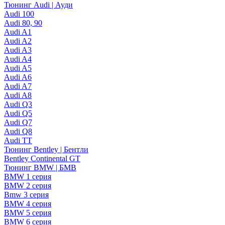
Тюнинг Audi | Ауди
Audi 100
Audi 80, 90
Audi A1
Audi A2
Audi A3
Audi A4
Audi A5
Audi A6
Audi A7
Audi A8
Audi Q3
Audi Q5
Audi Q7
Audi Q8
Audi TT
Тюнинг Bentley | Бентли
Bentley Continental GT
Тюнинг BMW | БМВ
BMW 1 серия
BMW 2 серия
Bmw 3 серия
BMW 4 серия
BMW 5 серия
BMW 6 серия