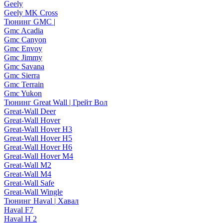
Geely
Geely MK Cross
Тюнинг GMC |
Gmc Acadia
Gmc Canyon
Gmc Envoy
Gmc Jimmy
Gmc Savana
Gmc Sierra
Gmc Terrain
Gmc Yukon
Тюнинг Great Wall | Грейт Вол
Great-Wall Deer
Great-Wall Hover
Great-Wall Hover H3
Great-Wall Hover H5
Great-Wall Hover H6
Great-Wall Hover M4
Great-Wall M2
Great-Wall M4
Great-Wall Safe
Great-Wall Wingle
Тюнинг Haval | Хавал
Haval F7
Haval H 2