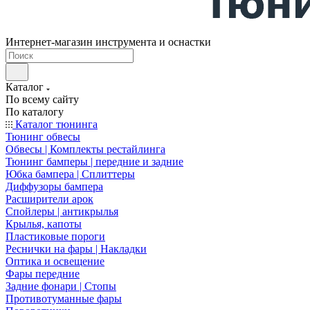
Интернет-магазин инструмента и оснастки
Каталог
По всему сайту
По каталогу
Каталог тюнинга
Тюнинг обвесы
Обвесы | Комплекты рестайлинга
Тюнинг бамперы | передние и задние
Юбка бампера | Сплиттеры
Диффузоры бампера
Расширители арок
Спойлеры | антикрылья
Крылья, капоты
Пластиковые пороги
Реснички на фары | Накладки
Оптика и освещение
Фары передние
Задние фонари | Стопы
Противотуманные фары