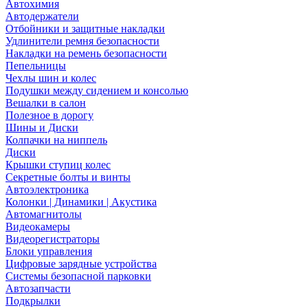
Автохимия
Автодержатели
Отбойники и защитные накладки
Удлинители ремня безопасности
Накладки на ремень безопасности
Пепельницы
Чехлы шин и колес
Подушки между сидением и консолью
Вешалки в салон
Полезное в дорогу
Шины и Диски
Колпачки на ниппель
Диски
Крышки ступиц колес
Секретные болты и винты
Автоэлектроника
Колонки | Динамики | Акустика
Автомагнитолы
Видеокамеры
Видеорегистраторы
Блоки управления
Цифровые зарядные устройства
Системы безопасной парковки
Автозапчасти
Подкрылки