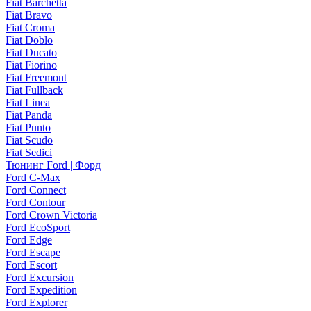
Fiat Barchetta
Fiat Bravo
Fiat Croma
Fiat Doblo
Fiat Ducato
Fiat Fiorino
Fiat Freemont
Fiat Fullback
Fiat Linea
Fiat Panda
Fiat Punto
Fiat Scudo
Fiat Sedici
Тюнинг Ford | Форд
Ford C-Max
Ford Connect
Ford Contour
Ford Crown Victoria
Ford EcoSport
Ford Edge
Ford Escape
Ford Escort
Ford Excursion
Ford Expedition
Ford Explorer