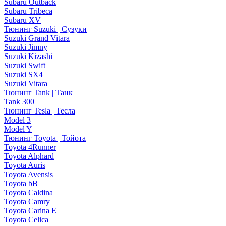
Subaru Outback
Subaru Tribeca
Subaru XV
Тюнинг Suzuki | Сузуки
Suzuki Grand Vitara
Suzuki Jimny
Suzuki Kizashi
Suzuki Swift
Suzuki SX4
Suzuki Vitara
Тюнинг Tank | Танк
Tank 300
Тюнинг Tesla | Тесла
Model 3
Model Y
Тюнинг Toyota | Тойота
Toyota 4Runner
Toyota Alphard
Toyota Auris
Toyota Avensis
Toyota bB
Toyota Caldina
Toyota Camry
Toyota Carina E
Toyota Celica