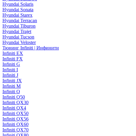
Hyundai Solaris
Hyundai Sonata
Hyundai Starex
Hyundai Terracan
Hyundai Tiburon
Hyundai Trajet
Hyundai Tucson
Hyundai Veloster
Тюнинг Infiniti | Инфинити
Infiniti EX
Infiniti FX
Infiniti G
Infiniti I
Infiniti J
Infiniti JX
Infiniti M
Infiniti Q
Infiniti Q50
Infiniti QX30
Infiniti QX4
Infiniti QX50
Infiniti QX56
Infiniti QX60
Infiniti QX70
Infiniti QX80