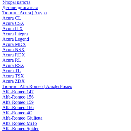
Упоры капота
Детали двигателя
Тюнинг Acura | Акура
Acura CL
Acura CSX
Acura ILX
Acura Integra
Acura Legend
Acura MDX
Acura NSX
Acura RDX
Acura RL
Acura RSX
Acura TL
Acura TSX
Acura ZDX
Тюнинг Alfa-Romeo | Альфа Ромео
Alfa-Romeo 147
Alfa-Romeo 156
Alfa-Romeo 159
Alfa-Romeo 166
Alfa-Romeo 4C
Alfa-Romeo Giulietta
Alfa-Romeo MiTo
Alfa-Romeo Spider