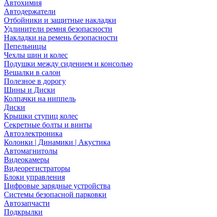
Автохимия
Автодержатели
Отбойники и защитные накладки
Удлинители ремня безопасности
Накладки на ремень безопасности
Пепельницы
Чехлы шин и колес
Подушки между сидением и консолью
Вешалки в салон
Полезное в дорогу
Шины и Диски
Колпачки на ниппель
Диски
Крышки ступиц колес
Секретные болты и винты
Автоэлектроника
Колонки | Динамики | Акустика
Автомагнитолы
Видеокамеры
Видеорегистраторы
Блоки управления
Цифровые зарядные устройства
Системы безопасной парковки
Автозапчасти
Подкрылки