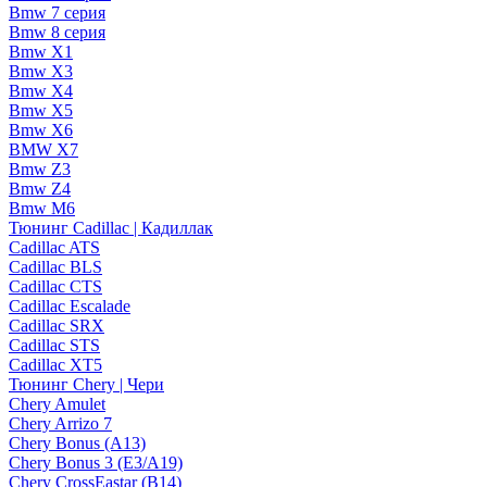
Bmw 7 серия
Bmw 8 серия
Bmw X1
Bmw X3
Bmw X4
Bmw X5
Bmw X6
BMW X7
Bmw Z3
Bmw Z4
Bmw М6
Тюнинг Cadillac | Кадиллак
Cadillac ATS
Cadillac BLS
Cadillac CTS
Cadillac Escalade
Cadillac SRX
Cadillac STS
Cadillac XT5
Тюнинг Chery | Чери
Chery Amulet
Chery Arrizo 7
Chery Bonus (A13)
Chery Bonus 3 (E3/A19)
Chery CrossEastar (B14)