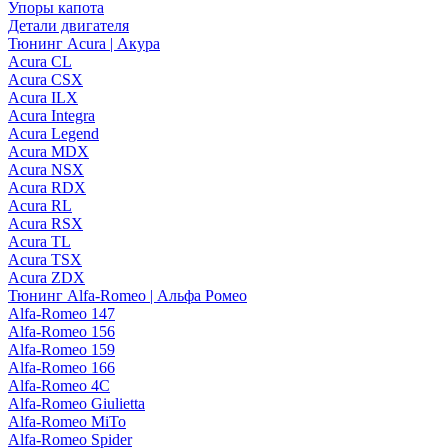
Упоры капота
Детали двигателя
Тюнинг Acura | Акура
Acura CL
Acura CSX
Acura ILX
Acura Integra
Acura Legend
Acura MDX
Acura NSX
Acura RDX
Acura RL
Acura RSX
Acura TL
Acura TSX
Acura ZDX
Тюнинг Alfa-Romeo | Альфа Ромео
Alfa-Romeo 147
Alfa-Romeo 156
Alfa-Romeo 159
Alfa-Romeo 166
Alfa-Romeo 4C
Alfa-Romeo Giulietta
Alfa-Romeo MiTo
Alfa-Romeo Spider