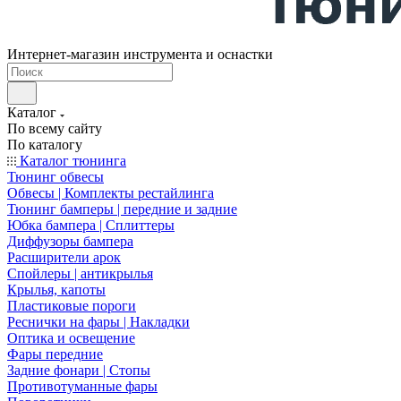
Интернет-магазин инструмента и оснастки
Каталог
По всему сайту
По каталогу
Каталог тюнинга
Тюнинг обвесы
Обвесы | Комплекты рестайлинга
Тюнинг бамперы | передние и задние
Юбка бампера | Сплиттеры
Диффузоры бампера
Расширители арок
Спойлеры | антикрылья
Крылья, капоты
Пластиковые пороги
Реснички на фары | Накладки
Оптика и освещение
Фары передние
Задние фонари | Стопы
Противотуманные фары