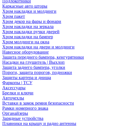
Подлокотники
Каркасные авто шторы
Хром накладки и молдинги
Хром пакет
Хром декор на фары и фонари
Хром накладки на зеркала
Хром накладки ручки дверей
Хром накладки на бампер
Хром молдинги на окна
Хром накладки на двери и молдинги
Навесное оборудование
Защита переднего бампера, кенгурятники
Насадки на глушитель | Выхлоп
Защита заднего бампера, уголки
Пороги, защита порогов, подножки
Защиты картера и днища
Фаркопы | ТСУ
Аксессуары
Брелки и ключи
Авточехлы
Вставки в замок ремня безопасности
Рамки номерного знака
Органайзеры
Зарядные устройства
Плавники на крышу и радио антенны