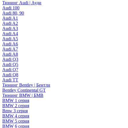
Тюнинг Audi | Ауди
Audi 100
Audi 80, 90
Audi A1
Audi A2
Audi A3
Audi A4
Audi A5
Audi A6
Audi A7
Audi A8
Audi Q3
Audi Q5
Audi Q7
Audi Q8
Audi TT
Тюнинг Bentley | Бентли
Bentley Continental GT
Тюнинг BMW | БМВ
BMW 1 серия
BMW 2 серия
Bmw 3 серия
BMW 4 серия
BMW 5 серия
BMW 6 серия