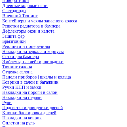
Поворотники
Дневные ходовые огни
Светодиоды
Внешний Тюнинг
Контейнеры и чехлы запасного колеса
Решетки радиатора и бампера
Дефлекторы окон и капота
Защита фар
Брызговики
Рейлинги и поперечины
Накладки на зеркала и корпусы
Сетки для бампера
Эмблемы, наклейки, шильдики
Тюнинг салона
Отделка салона
Панели приборов | шкалы и кольца
Коврики в салон и багажник
Ручки КПП и замки
Накладки на пороги в салон
Накладки на педали
Рули
Подсветка и доводчики дверей
Кнопки блокировки дверей
Накладки на коврик
Оплетки на руль