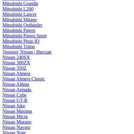
Mitsubishi Grandis
Mitsubishi L200
Mitsubishi Lancer
Mitsubishi Mirage
Mitsubishi Outlander
Mitsubishi Pajero
Mitsubishi Pajero Sport
Mitsubishi Pinin IO
Mitsubishi Triton
Тюнинг Nissan | Ниссан
Nissan 240SX
Nissan 300ZX
Nissan 350Z
Nissan Almera
Nissan Almera Classic
Nissan Altima
Nissan Armada
Nissan Cube
Nissan GT-R
Nissan Juke
Nissan Maxima
Nissan Micra
Nissan Murano
Nissan Navara
Nissan Note