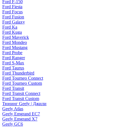
Ford F-150
Ford Fiesta
Ford Focus
Ford Fusion
Ford Galaxy
Ford Ka
Ford Kuga
Ford Maverick
Ford Mondeo
Ford Mustang
Ford Probe
Ford Ranger
Ford S-Max
Ford Taurus
Ford Thunderbird
Ford Tourneo Connect
Ford Tourneo Custom
Ford Transit
Ford Transit Connect
Ford Transit Custom
Тюнинг Geely | Джили
Geely Atlas
Geely Emgrand EC7
Geely Emgrand X7
Geely GC6