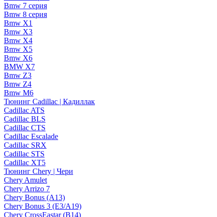
Bmw 7 серия
Bmw 8 серия
Bmw X1
Bmw X3
Bmw X4
Bmw X5
Bmw X6
BMW X7
Bmw Z3
Bmw Z4
Bmw М6
Тюнинг Cadillac | Кадиллак
Cadillac ATS
Cadillac BLS
Cadillac CTS
Cadillac Escalade
Cadillac SRX
Cadillac STS
Cadillac XT5
Тюнинг Chery | Чери
Chery Amulet
Chery Arrizo 7
Chery Bonus (A13)
Chery Bonus 3 (E3/A19)
Chery CrossEastar (B14)