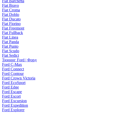
Fiat Barchetta
Fiat Bravo
Fiat Croma
Fiat Doblo
Fiat Ducato
Fiat Fiorino
Fiat Freemont
Fiat Fullback
Fiat Linea
Fiat Panda
Fiat Punto
Fiat Scudo
Fiat Sedici
Тюнинг Ford | Форд
Ford C-Max
Ford Connect
Ford Contour
Ford Crown Victoria
Ford EcoSport
Ford Edge
Ford Escape
Ford Escort
Ford Excursion
Ford Expedition
Ford Explorer