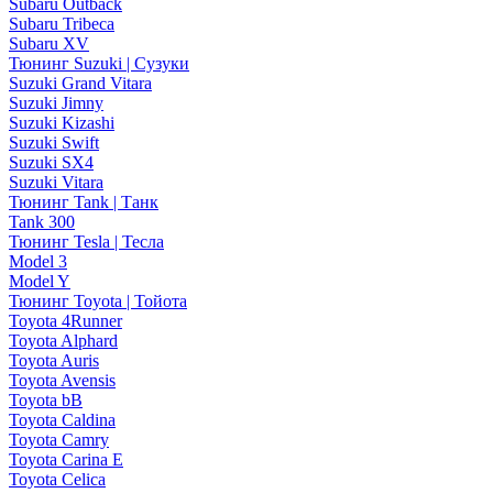
Subaru Outback
Subaru Tribeca
Subaru XV
Тюнинг Suzuki | Сузуки
Suzuki Grand Vitara
Suzuki Jimny
Suzuki Kizashi
Suzuki Swift
Suzuki SX4
Suzuki Vitara
Тюнинг Tank | Танк
Tank 300
Тюнинг Tesla | Тесла
Model 3
Model Y
Тюнинг Toyota | Тойота
Toyota 4Runner
Toyota Alphard
Toyota Auris
Toyota Avensis
Toyota bB
Toyota Caldina
Toyota Camry
Toyota Carina E
Toyota Celica