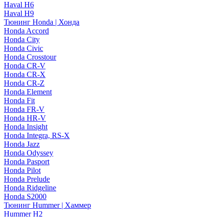
Haval H6
Haval H9
Тюнинг Honda | Хонда
Honda Accord
Honda City
Honda Civic
Honda Crosstour
Honda CR-V
Honda CR-X
Honda CR-Z
Honda Element
Honda Fit
Honda FR-V
Honda HR-V
Honda Insight
Honda Integra, RS-X
Honda Jazz
Honda Odyssey
Honda Pasport
Honda Pilot
Honda Prelude
Honda Ridgeline
Honda S2000
Тюнинг Hummer | Хаммер
Hummer H2