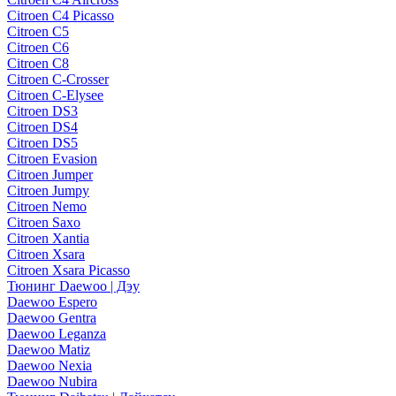
Citroen C4 Picasso
Citroen C5
Citroen C6
Citroen C8
Citroen C-Crosser
Citroen C-Elysee
Citroen DS3
Citroen DS4
Citroen DS5
Citroen Evasion
Citroen Jumper
Citroen Jumpy
Citroen Nemo
Citroen Saxo
Citroen Xantia
Citroen Xsara
Citroen Xsara Picasso
Тюнинг Daewoo | Дэу
Daewoo Espero
Daewoo Gentra
Daewoo Leganza
Daewoo Matiz
Daewoo Nexia
Daewoo Nubira