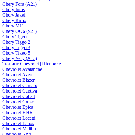
Chery Fora (A21)
Chery Indis
Chery Jaggi
Chery Kimo
Chery M11
Chery QQ6 (S21)
Chery Tiggo
Chery Tiggo 2
Chery Tiggo 3
Chery Tiggo 5
Chery Very (A13)
Тюнинг Chevrolet | Шевроле
Chevrolet Avalanche
Chevrolet Aveo
Chevrolet Blazer
Chevrolet Camaro
Chevrolet Captiva
Chevrolet Cobalt
Chevrolet Cruze
Chevrolet Epica
Chevrolet HHR
Chevrolet Lacetti
Chevrolet Lanos
Chevrolet Malibu
Chevrolet Niva