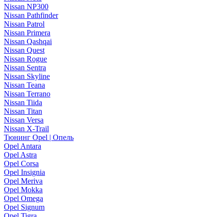
Nissan NP300
Nissan Pathfinder
Nissan Patrol
Nissan Primera
Nissan Qashqai
Nissan Quest
Nissan Rogue
Nissan Sentra
Nissan Skyline
Nissan Teana
Nissan Terrano
Nissan Tiida
Nissan Titan
Nissan Versa
Nissan X-Trail
Тюнинг Opel | Опель
Opel Antara
Opel Astra
Opel Corsa
Opel Insignia
Opel Meriva
Opel Mokka
Opel Omega
Opel Signum
Opel Tigra