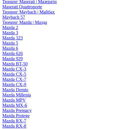
Тюнинг Maserati | Мазерати
Maserati Quattroporte
Тюнинг Maybach | Майбах
Maybach 57
Тюнинг Mazda | Мазда
Mazda 2
Mazda 3
Mazda 323
Mazda 5
Mazda 6
Mazda 626
Mazda 929
Mazda BT-50
Mazda CX-3
Mazda CX-5
Mazda CX-7
Mazda CX-9
Mazda Demio
Mazda Millenia
Mazda MPV
Mazda MX-6
Mazda Premacy
Mazda Protege
Mazda RX-7
Mazda RX-8