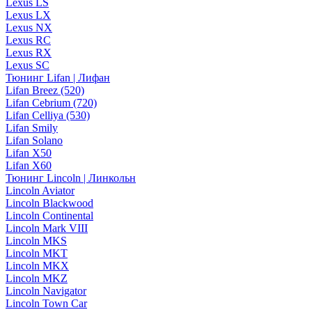
Lexus LS
Lexus LX
Lexus NX
Lexus RC
Lexus RX
Lexus SC
Тюнинг Lifan | Лифан
Lifan Breez (520)
Lifan Cebrium (720)
Lifan Celliya (530)
Lifan Smily
Lifan Solano
Lifan X50
Lifan X60
Тюнинг Lincoln | Линкольн
Lincoln Aviator
Lincoln Blackwood
Lincoln Continental
Lincoln Mark VIII
Lincoln MKS
Lincoln MKT
Lincoln MKX
Lincoln MKZ
Lincoln Navigator
Lincoln Town Car