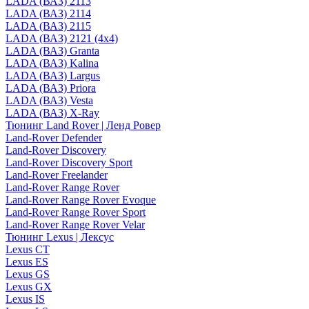
LADA (ВАЗ) 2113
LADA (ВАЗ) 2114
LADA (ВАЗ) 2115
LADA (ВАЗ) 2121 (4x4)
LADA (ВАЗ) Granta
LADA (ВАЗ) Kalina
LADA (ВАЗ) Largus
LADA (ВАЗ) Priora
LADA (ВАЗ) Vesta
LADA (ВАЗ) X-Ray
Тюнинг Land Rover | Ленд Ровер
Land-Rover Defender
Land-Rover Discovery
Land-Rover Discovery Sport
Land-Rover Freelander
Land-Rover Range Rover
Land-Rover Range Rover Evoque
Land-Rover Range Rover Sport
Land-Rover Range Rover Velar
Тюнинг Lexus | Лексус
Lexus CT
Lexus ES
Lexus GS
Lexus GX
Lexus IS