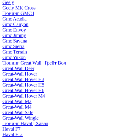
Geely
Geely MK Cross
Тюнинг GMC |
Gmc Acadia
Gmc Canyon
Gmc Envoy
Gmc Jimmy
Gmc Savana
Gmc Sierra
Gmc Terrain
Gmc Yukon
Тюнинг Great Wall | Грейт Вол
Great-Wall Deer
Great-Wall Hover
Great-Wall Hover H3
Great-Wall Hover H5
Great-Wall Hover H6
Great-Wall Hover M4
Great-Wall M2
Great-Wall M4
Great-Wall Safe
Great-Wall Wingle
Тюнинг Haval | Хавал
Haval F7
Haval H 2