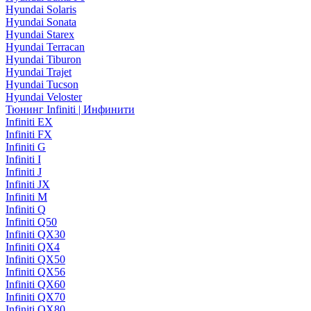
Hyundai Solaris
Hyundai Sonata
Hyundai Starex
Hyundai Terracan
Hyundai Tiburon
Hyundai Trajet
Hyundai Tucson
Hyundai Veloster
Тюнинг Infiniti | Инфинити
Infiniti EX
Infiniti FX
Infiniti G
Infiniti I
Infiniti J
Infiniti JX
Infiniti M
Infiniti Q
Infiniti Q50
Infiniti QX30
Infiniti QX4
Infiniti QX50
Infiniti QX56
Infiniti QX60
Infiniti QX70
Infiniti QX80