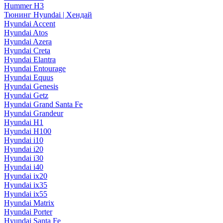
Hummer H3
Тюнинг Hyundai | Хендай
Hyundai Accent
Hyundai Atos
Hyundai Azera
Hyundai Creta
Hyundai Elantra
Hyundai Entourage
Hyundai Equus
Hyundai Genesis
Hyundai Getz
Hyundai Grand Santa Fe
Hyundai Grandeur
Hyundai H1
Hyundai H100
Hyundai i10
Hyundai i20
Hyundai i30
Hyundai i40
Hyundai ix20
Hyundai ix35
Hyundai ix55
Hyundai Matrix
Hyundai Porter
Hyundai Santa Fe