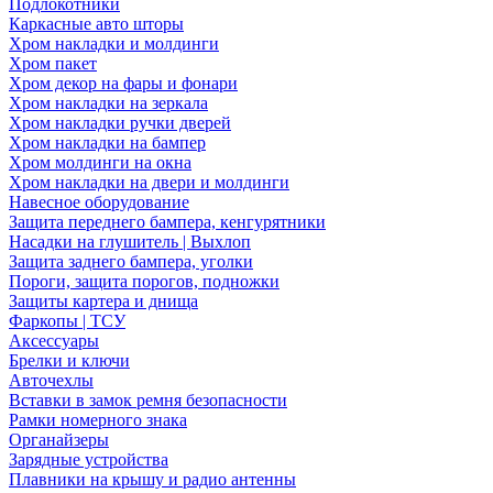
Подлокотники
Каркасные авто шторы
Хром накладки и молдинги
Хром пакет
Хром декор на фары и фонари
Хром накладки на зеркала
Хром накладки ручки дверей
Хром накладки на бампер
Хром молдинги на окна
Хром накладки на двери и молдинги
Навесное оборудование
Защита переднего бампера, кенгурятники
Насадки на глушитель | Выхлоп
Защита заднего бампера, уголки
Пороги, защита порогов, подножки
Защиты картера и днища
Фаркопы | ТСУ
Аксессуары
Брелки и ключи
Авточехлы
Вставки в замок ремня безопасности
Рамки номерного знака
Органайзеры
Зарядные устройства
Плавники на крышу и радио антенны