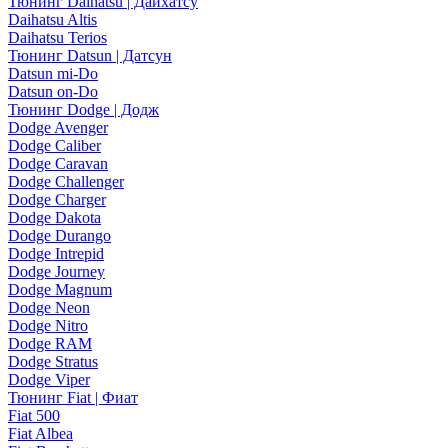
Тюнинг Daihatsu | Дайхатсу
Daihatsu Altis
Daihatsu Terios
Тюнинг Datsun | Датсун
Datsun mi-Do
Datsun on-Do
Тюнинг Dodge | Додж
Dodge Avenger
Dodge Caliber
Dodge Caravan
Dodge Challenger
Dodge Charger
Dodge Dakota
Dodge Durango
Dodge Intrepid
Dodge Journey
Dodge Magnum
Dodge Neon
Dodge Nitro
Dodge RAM
Dodge Stratus
Dodge Viper
Тюнинг Fiat | Фиат
Fiat 500
Fiat Albea