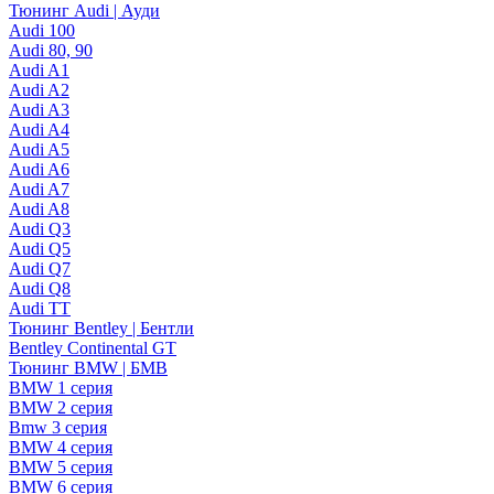
Тюнинг Audi | Ауди
Audi 100
Audi 80, 90
Audi A1
Audi A2
Audi A3
Audi A4
Audi A5
Audi A6
Audi A7
Audi A8
Audi Q3
Audi Q5
Audi Q7
Audi Q8
Audi TT
Тюнинг Bentley | Бентли
Bentley Continental GT
Тюнинг BMW | БМВ
BMW 1 серия
BMW 2 серия
Bmw 3 серия
BMW 4 серия
BMW 5 серия
BMW 6 серия