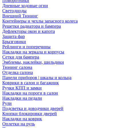
Поворотники
Дневные ходовые огни
Светодиоды
Внешний Тюнинг
Контейнеры и чехлы запасного колеса
Решетки радиатора и бампера
Дефлекторы окон и капота
Защита фар
Брызговики
Рейлинги и поперечины
Накладки на зеркала и корпусы
Сетки для бампера
Эмблемы, наклейки, шильдики
Тюнинг салона
Отделка салона
Панели приборов | шкалы и кольца
Коврики в салон и багажник
Ручки КПП и замки
Накладки на пороги в салон
Накладки на педали
Рули
Подсветка и доводчики дверей
Кнопки блокировки дверей
Накладки на коврик
Оплетки на руль