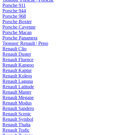
Porsche 911
Porsche 944
Porsche 968
Porsche Boxter
Porsche Cayenne
Porsche Macan
Porsche Panamera
Тюнинг Renault | Рено
Renault Clio
Renault Duster
Renault Fluence
Renault Kangoo
Renault Kaptur
Renault Koleos
Renault Laguna
Renault Latitude
Renault Master
Renault Megane
Renault Modus
Renault Sandero
Renault Scenic
Renault Symbol
Renault Thalia
Renault Trafic