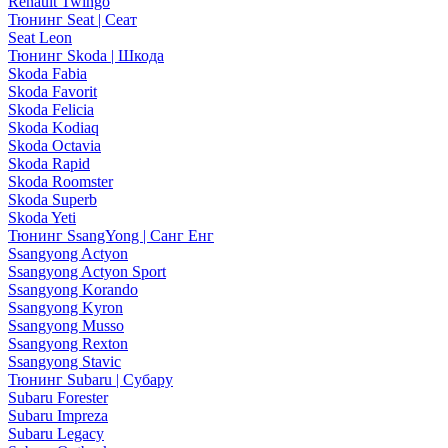
Renault Twingo
Тюнинг Seat | Сеат
Seat Leon
Тюнинг Skoda | Шкода
Skoda Fabia
Skoda Favorit
Skoda Felicia
Skoda Kodiaq
Skoda Octavia
Skoda Rapid
Skoda Roomster
Skoda Superb
Skoda Yeti
Тюнинг SsangYong | Санг Енг
Ssangyong Actyon
Ssangyong Actyon Sport
Ssangyong Korando
Ssangyong Kyron
Ssangyong Musso
Ssangyong Rexton
Ssangyong Stavic
Тюнинг Subaru | Субару
Subaru Forester
Subaru Impreza
Subaru Legacy