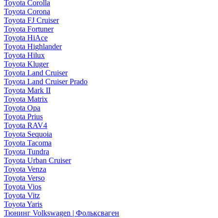
Toyota Corolla
Toyota Corona
Toyota FJ Cruiser
Toyota Fortuner
Toyota HiAce
Toyota Highlander
Toyota Hilux
Toyota Kluger
Toyota Land Cruiser
Toyota Land Cruiser Prado
Toyota Mark II
Toyota Matrix
Toyota Opa
Toyota Prius
Toyota RAV4
Toyota Sequoia
Toyota Tacoma
Toyota Tundra
Toyota Urban Cruiser
Toyota Venza
Toyota Verso
Toyota Vios
Toyota Vitz
Toyota Yaris
Тюнинг Volkswagen | Фольксваген