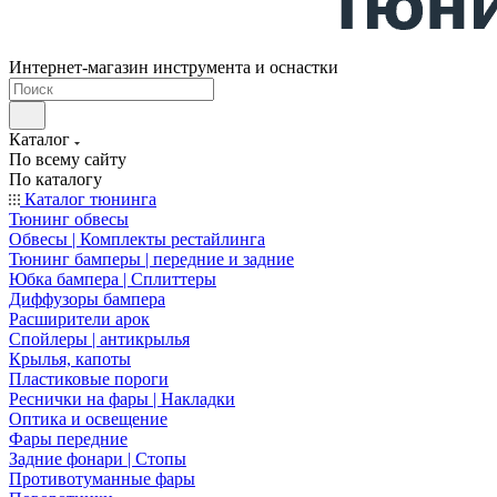
Интернет-магазин инструмента и оснастки
Каталог
По всему сайту
По каталогу
Каталог тюнинга
Тюнинг обвесы
Обвесы | Комплекты рестайлинга
Тюнинг бамперы | передние и задние
Юбка бампера | Сплиттеры
Диффузоры бампера
Расширители арок
Спойлеры | антикрылья
Крылья, капоты
Пластиковые пороги
Реснички на фары | Накладки
Оптика и освещение
Фары передние
Задние фонари | Стопы
Противотуманные фары