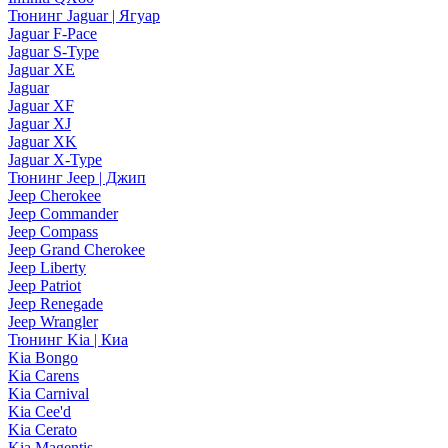
Тюнинг Jaguar | Ягуар
Jaguar F-Pace
Jaguar S-Type
Jaguar XE
Jaguar
Jaguar XF
Jaguar XJ
Jaguar XK
Jaguar X-Type
Тюнинг Jeep | Джип
Jeep Cherokee
Jeep Commander
Jeep Compass
Jeep Grand Cherokee
Jeep Liberty
Jeep Patriot
Jeep Renegade
Jeep Wrangler
Тюнинг Kia | Киа
Kia Bongo
Kia Carens
Kia Carnival
Kia Cee'd
Kia Cerato
Kia Magentis