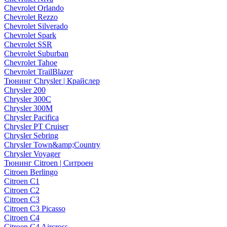
Chevrolet Orlando
Chevrolet Rezzo
Chevrolet Silverado
Chevrolet Spark
Chevrolet SSR
Chevrolet Suburban
Chevrolet Tahoe
Chevrolet TrailBlazer
Тюнинг Chrysler | Крайслер
Chrysler 200
Chrysler 300C
Chrysler 300M
Chrysler Pacifica
Chrysler PT Cruiser
Chrysler Sebring
Chrysler Town&amp;Country
Chrysler Voyager
Тюнинг Citroen | Ситроен
Citroen Berlingo
Citroen C1
Citroen C2
Citroen C3
Citroen C3 Picasso
Citroen C4
Citroen C4 Aircross