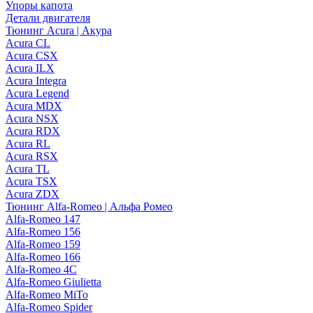
Упоры капота
Детали двигателя
Тюнинг Acura | Акура
Acura CL
Acura CSX
Acura ILX
Acura Integra
Acura Legend
Acura MDX
Acura NSX
Acura RDX
Acura RL
Acura RSX
Acura TL
Acura TSX
Acura ZDX
Тюнинг Alfa-Romeo | Альфа Ромео
Alfa-Romeo 147
Alfa-Romeo 156
Alfa-Romeo 159
Alfa-Romeo 166
Alfa-Romeo 4C
Alfa-Romeo Giulietta
Alfa-Romeo MiTo
Alfa-Romeo Spider