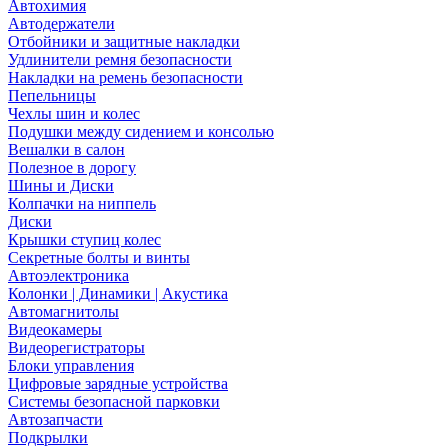
Автохимия
Автодержатели
Отбойники и защитные накладки
Удлинители ремня безопасности
Накладки на ремень безопасности
Пепельницы
Чехлы шин и колес
Подушки между сидением и консолью
Вешалки в салон
Полезное в дорогу
Шины и Диски
Колпачки на ниппель
Диски
Крышки ступиц колес
Секретные болты и винты
Автоэлектроника
Колонки | Динамики | Акустика
Автомагнитолы
Видеокамеры
Видеорегистраторы
Блоки управления
Цифровые зарядные устройства
Системы безопасной парковки
Автозапчасти
Подкрылки