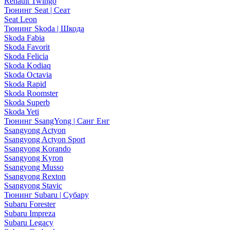
Renault Twingo
Тюнинг Seat | Сеат
Seat Leon
Тюнинг Skoda | Шкода
Skoda Fabia
Skoda Favorit
Skoda Felicia
Skoda Kodiaq
Skoda Octavia
Skoda Rapid
Skoda Roomster
Skoda Superb
Skoda Yeti
Тюнинг SsangYong | Санг Енг
Ssangyong Actyon
Ssangyong Actyon Sport
Ssangyong Korando
Ssangyong Kyron
Ssangyong Musso
Ssangyong Rexton
Ssangyong Stavic
Тюнинг Subaru | Субару
Subaru Forester
Subaru Impreza
Subaru Legacy