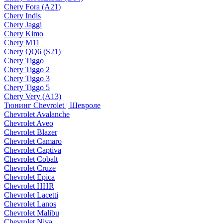
Chery Fora (A21)
Chery Indis
Chery Jaggi
Chery Kimo
Chery M11
Chery QQ6 (S21)
Chery Tiggo
Chery Tiggo 2
Chery Tiggo 3
Chery Tiggo 5
Chery Very (A13)
Тюнинг Chevrolet | Шевроле
Chevrolet Avalanche
Chevrolet Aveo
Chevrolet Blazer
Chevrolet Camaro
Chevrolet Captiva
Chevrolet Cobalt
Chevrolet Cruze
Chevrolet Epica
Chevrolet HHR
Chevrolet Lacetti
Chevrolet Lanos
Chevrolet Malibu
Chevrolet Niva