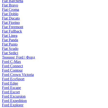
Fiat Barchetta
Fiat Bravo
Fiat Croma
Fiat Doblo
Fiat Ducato
Fiat Fiorino
Fiat Freemont
Fiat Fullback
Fiat Linea
Fiat Panda
Fiat Punto
Fiat Scudo
Fiat Sedici
Тюнинг Ford | Форд
Ford C-Max
Ford Connect
Ford Contour
Ford Crown Victoria
Ford EcoSport
Ford Edge
Ford Escape
Ford Escort
Ford Excursion
Ford Expedition
Ford Explorer