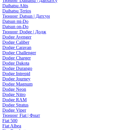
Тюнинг Daihatsu | Дайхатсу
Daihatsu Altis
Daihatsu Terios
Тюнинг Datsun | Датсун
Datsun mi-Do
Datsun on-Do
Тюнинг Dodge | Додж
Dodge Avenger
Dodge Caliber
Dodge Caravan
Dodge Challenger
Dodge Charger
Dodge Dakota
Dodge Durango
Dodge Intrepid
Dodge Journey
Dodge Magnum
Dodge Neon
Dodge Nitro
Dodge RAM
Dodge Stratus
Dodge Viper
Тюнинг Fiat | Фиат
Fiat 500
Fiat Albea