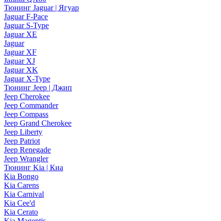
Тюнинг Jaguar | Ягуар
Jaguar F-Pace
Jaguar S-Type
Jaguar XE
Jaguar
Jaguar XF
Jaguar XJ
Jaguar XK
Jaguar X-Type
Тюнинг Jeep | Джип
Jeep Cherokee
Jeep Commander
Jeep Compass
Jeep Grand Cherokee
Jeep Liberty
Jeep Patriot
Jeep Renegade
Jeep Wrangler
Тюнинг Kia | Киа
Kia Bongo
Kia Carens
Kia Carnival
Kia Cee'd
Kia Cerato
Kia Magentis