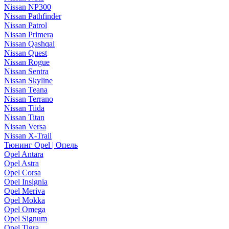
Nissan NP300
Nissan Pathfinder
Nissan Patrol
Nissan Primera
Nissan Qashqai
Nissan Quest
Nissan Rogue
Nissan Sentra
Nissan Skyline
Nissan Teana
Nissan Terrano
Nissan Tiida
Nissan Titan
Nissan Versa
Nissan X-Trail
Тюнинг Opel | Опель
Opel Antara
Opel Astra
Opel Corsa
Opel Insignia
Opel Meriva
Opel Mokka
Opel Omega
Opel Signum
Opel Tigra