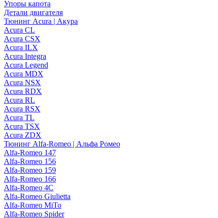
Упоры капота
Детали двигателя
Тюнинг Acura | Акура
Acura CL
Acura CSX
Acura ILX
Acura Integra
Acura Legend
Acura MDX
Acura NSX
Acura RDX
Acura RL
Acura RSX
Acura TL
Acura TSX
Acura ZDX
Тюнинг Alfa-Romeo | Альфа Ромео
Alfa-Romeo 147
Alfa-Romeo 156
Alfa-Romeo 159
Alfa-Romeo 166
Alfa-Romeo 4C
Alfa-Romeo Giulietta
Alfa-Romeo MiTo
Alfa-Romeo Spider