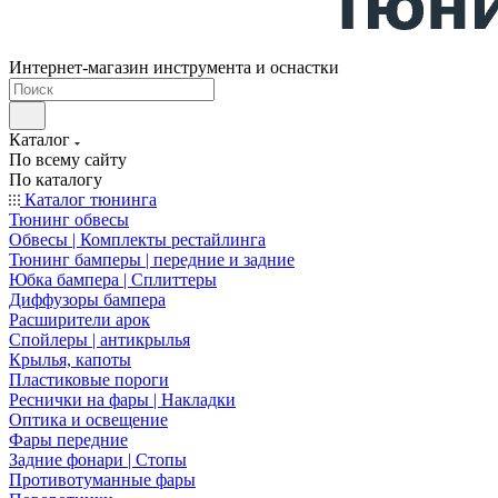
Интернет-магазин инструмента и оснастки
Каталог
По всему сайту
По каталогу
Каталог тюнинга
Тюнинг обвесы
Обвесы | Комплекты рестайлинга
Тюнинг бамперы | передние и задние
Юбка бампера | Сплиттеры
Диффузоры бампера
Расширители арок
Спойлеры | антикрылья
Крылья, капоты
Пластиковые пороги
Реснички на фары | Накладки
Оптика и освещение
Фары передние
Задние фонари | Стопы
Противотуманные фары