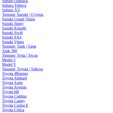
Subaru Outback
Subaru Tribeca
Subaru XV
Тюнинг Suzuki | Сузуки
Suzuki Grand Vitara
Suzuki Jimny
Suzuki Kizashi
Suzuki Swift
Suzuki SX4
Suzuki Vitara
Тюнинг Tank | Танк
Tank 300
Тюнинг Tesla | Тесла
Model 3
Model Y
Тюнинг Toyota | Тойота
Toyota 4Runner
Toyota Alphard
Toyota Auris
Toyota Avensis
Toyota bB
Toyota Caldina
Toyota Camry
Toyota Carina E
Toyota Celica