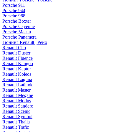
Porsche 911
Porsche 944
Porsche 968
Porsche Boxter
Porsche Cayenne
Porsche Macan
Porsche Panamera
Тюнинг Renault | Рено
Renault Clio
Renault Duster
Renault Fluence
Renault Kangoo
Renault Kaptur
Renault Koleos
Renault Laguna
Renault Latitude
Renault Master
Renault Megane
Renault Modus
Renault Sandero
Renault Scenic
Renault Symbol
Renault Thalia
Renault Trafic