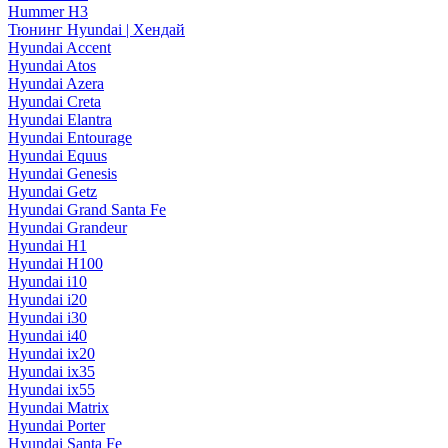
Hummer H3
Тюнинг Hyundai | Хендай
Hyundai Accent
Hyundai Atos
Hyundai Azera
Hyundai Creta
Hyundai Elantra
Hyundai Entourage
Hyundai Equus
Hyundai Genesis
Hyundai Getz
Hyundai Grand Santa Fe
Hyundai Grandeur
Hyundai H1
Hyundai H100
Hyundai i10
Hyundai i20
Hyundai i30
Hyundai i40
Hyundai ix20
Hyundai ix35
Hyundai ix55
Hyundai Matrix
Hyundai Porter
Hyundai Santa Fe