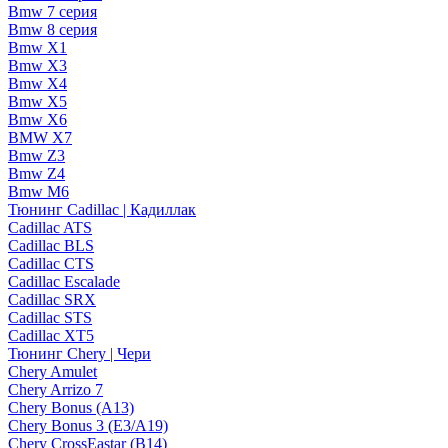
Bmw 7 серия
Bmw 8 серия
Bmw X1
Bmw X3
Bmw X4
Bmw X5
Bmw X6
BMW X7
Bmw Z3
Bmw Z4
Bmw М6
Тюнинг Cadillac | Кадиллак
Cadillac ATS
Cadillac BLS
Cadillac CTS
Cadillac Escalade
Cadillac SRX
Cadillac STS
Cadillac XT5
Тюнинг Chery | Чери
Chery Amulet
Chery Arrizo 7
Chery Bonus (A13)
Chery Bonus 3 (E3/A19)
Chery CrossEastar (B14)