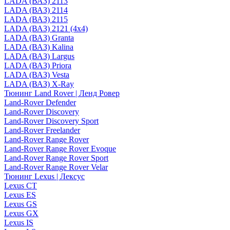
LADA (ВАЗ) 2113
LADA (ВАЗ) 2114
LADA (ВАЗ) 2115
LADA (ВАЗ) 2121 (4x4)
LADA (ВАЗ) Granta
LADA (ВАЗ) Kalina
LADA (ВАЗ) Largus
LADA (ВАЗ) Priora
LADA (ВАЗ) Vesta
LADA (ВАЗ) X-Ray
Тюнинг Land Rover | Ленд Ровер
Land-Rover Defender
Land-Rover Discovery
Land-Rover Discovery Sport
Land-Rover Freelander
Land-Rover Range Rover
Land-Rover Range Rover Evoque
Land-Rover Range Rover Sport
Land-Rover Range Rover Velar
Тюнинг Lexus | Лексус
Lexus CT
Lexus ES
Lexus GS
Lexus GX
Lexus IS