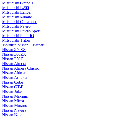
Mitsubishi Grandis
Mitsubishi L200
Mitsubishi Lancer
Mitsubishi Mirage
Mitsubishi Outlander
Mitsubishi Pajero
Mitsubishi Pajero Sport
Mitsubishi Pinin IO
Mitsubishi Triton
Тюнинг Nissan | Ниссан
Nissan 240SX
Nissan 300ZX
Nissan 350Z
Nissan Almera
Nissan Almera Classic
Nissan Altima
Nissan Armada
Nissan Cube
Nissan GT-R
Nissan Juke
Nissan Maxima
Nissan Micra
Nissan Murano
Nissan Navara
Nissan Note