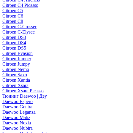
Citroen C4 Picasso
Citroen C5
Citroen C6
Citroen C8
Citroen C-Crosser
Citroen C-Elysee
Citroen DS3
Citroen DS4
Citroen DS5
Citroen Evasion
Citroen Jumper
Citroen Jumpy
Citroen Nemo
Citroen Saxo
Citroen Xantia
Citroen Xsara
Citroen Xsara Picasso
Тюнинг Daewoo | Дэу
Daewoo Espero
Daewoo Gentra
Daewoo Leganza
Daewoo Matiz
Daewoo Nexia
Daewoo Nubira