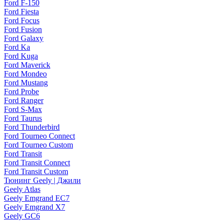
Ford F-150
Ford Fiesta
Ford Focus
Ford Fusion
Ford Galaxy
Ford Ka
Ford Kuga
Ford Maverick
Ford Mondeo
Ford Mustang
Ford Probe
Ford Ranger
Ford S-Max
Ford Taurus
Ford Thunderbird
Ford Tourneo Connect
Ford Tourneo Custom
Ford Transit
Ford Transit Connect
Ford Transit Custom
Тюнинг Geely | Джили
Geely Atlas
Geely Emgrand EC7
Geely Emgrand X7
Geely GC6