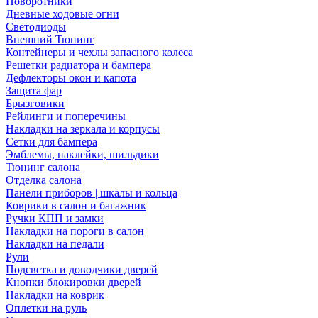
Поворотники
Дневные ходовые огни
Светодиоды
Внешний Тюнинг
Контейнеры и чехлы запасного колеса
Решетки радиатора и бампера
Дефлекторы окон и капота
Защита фар
Брызговики
Рейлинги и поперечины
Накладки на зеркала и корпусы
Сетки для бампера
Эмблемы, наклейки, шильдики
Тюнинг салона
Отделка салона
Панели приборов | шкалы и кольца
Коврики в салон и багажник
Ручки КПП и замки
Накладки на пороги в салон
Накладки на педали
Рули
Подсветка и доводчики дверей
Кнопки блокировки дверей
Накладки на коврик
Оплетки на руль