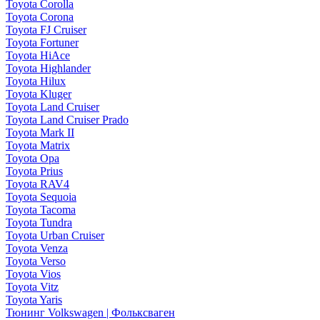
Toyota Corolla
Toyota Corona
Toyota FJ Cruiser
Toyota Fortuner
Toyota HiAce
Toyota Highlander
Toyota Hilux
Toyota Kluger
Toyota Land Cruiser
Toyota Land Cruiser Prado
Toyota Mark II
Toyota Matrix
Toyota Opa
Toyota Prius
Toyota RAV4
Toyota Sequoia
Toyota Tacoma
Toyota Tundra
Toyota Urban Cruiser
Toyota Venza
Toyota Verso
Toyota Vios
Toyota Vitz
Toyota Yaris
Тюнинг Volkswagen | Фольксваген