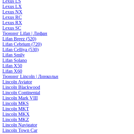
Lexus LS
Lexus LX
Lexus NX
Lexus RC
Lexus RX
Lexus SC
Тюнинг Lifan | Лифан
Lifan Breez (520)
Lifan Cebrium (720)
Lifan Celliya (530)
Lifan Smily
Lifan Solano
Lifan X50
Lifan X60
Тюнинг Lincoln | Линкольн
Lincoln Aviator
Lincoln Blackwood
Lincoln Continental
Lincoln Mark VIII
Lincoln MKS
Lincoln MKT
Lincoln MKX
Lincoln MKZ
Lincoln Navigator
Lincoln Town Car