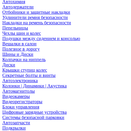
Автохимия
Автодержатели
Отбойники и защитные накладки
Удлинители ремня безопасности
Накладки на ремень безопасности
Пепельницы
Чехлы шин и колес
Подушки между сидением и консолью
Вешалки в салон
Полезное в дорогу
Шины и Диски
Колпачки на ниппель
Диски
Крышки ступиц колес
Секретные болты и винты
Автоэлектроника
Колонки | Динамики | Акустика
Автомагнитолы
Видеокамеры
Видеорегистраторы
Блоки управления
Цифровые зарядные устройства
Системы безопасной парковки
Автозапчасти
Подкрылки