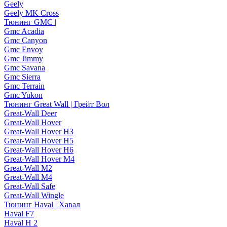
Geely
Geely MK Cross
Тюнинг GMC |
Gmc Acadia
Gmc Canyon
Gmc Envoy
Gmc Jimmy
Gmc Savana
Gmc Sierra
Gmc Terrain
Gmc Yukon
Тюнинг Great Wall | Грейт Вол
Great-Wall Deer
Great-Wall Hover
Great-Wall Hover H3
Great-Wall Hover H5
Great-Wall Hover H6
Great-Wall Hover M4
Great-Wall M2
Great-Wall M4
Great-Wall Safe
Great-Wall Wingle
Тюнинг Haval | Хавал
Haval F7
Haval H 2