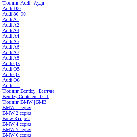
Тюнинг Audi | Ауди
Audi 100
Audi 80, 90
Audi A1
Audi A2
Audi A3
Audi A4
Audi A5
Audi A6
Audi A7
Audi A8
Audi Q3
Audi Q5
Audi Q7
Audi Q8
Audi TT
Тюнинг Bentley | Бентли
Bentley Continental GT
Тюнинг BMW | БМВ
BMW 1 серия
BMW 2 серия
Bmw 3 серия
BMW 4 серия
BMW 5 серия
BMW 6 серия