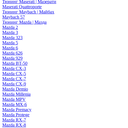
Тюнинг Maserati | Мазерати
Maserati Quattroporte
Тюнинг Maybach | Майбах
Maybach 57
Тюнинг Mazda | Мазда
Mazda 2
Mazda 3
Mazda 323
Mazda 5
Mazda 6
Mazda 626
Mazda 929
Mazda BT-50
Mazda CX-3
Mazda CX-5
Mazda CX-7
Mazda CX-9
Mazda Demio
Mazda Millenia
Mazda MPV
Mazda MX-6
Mazda Premacy
Mazda Protege
Mazda RX-7
Mazda RX-8