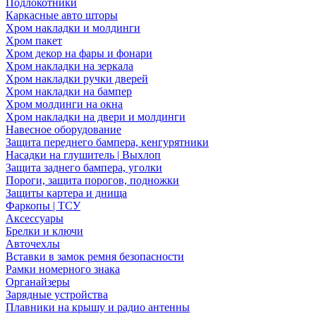
Подлокотники
Каркасные авто шторы
Хром накладки и молдинги
Хром пакет
Хром декор на фары и фонари
Хром накладки на зеркала
Хром накладки ручки дверей
Хром накладки на бампер
Хром молдинги на окна
Хром накладки на двери и молдинги
Навесное оборудование
Защита переднего бампера, кенгурятники
Насадки на глушитель | Выхлоп
Защита заднего бампера, уголки
Пороги, защита порогов, подножки
Защиты картера и днища
Фаркопы | ТСУ
Аксессуары
Брелки и ключи
Авточехлы
Вставки в замок ремня безопасности
Рамки номерного знака
Органайзеры
Зарядные устройства
Плавники на крышу и радио антенны