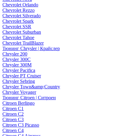
Chevrolet Orlando
Chevrolet Rezzo
Chevrolet Silverado
Chevrolet Spark
Chevrolet SSR
Chevrolet Suburban
Chevrolet Tahoe
Chevrolet TrailBlazer
Тюнинг Chrysler | Крайслер
Chrysler 200
Chrysler 300C
Chrysler 300M
Chrysler Pacifica
Chrysler PT Cruiser
Chrysler Sebring
Chrysler Town&amp;Country
Chrysler Voyager
Тюнинг Citroen | Ситроен
Citroen Berlingo
Citroen C1
Citroen C2
Citroen C3
Citroen C3 Picasso
Citroen C4
Citroen C4 Aircross