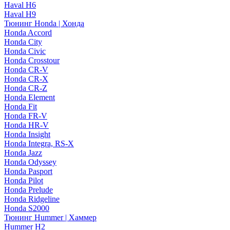
Haval H6
Haval H9
Тюнинг Honda | Хонда
Honda Accord
Honda City
Honda Civic
Honda Crosstour
Honda CR-V
Honda CR-X
Honda CR-Z
Honda Element
Honda Fit
Honda FR-V
Honda HR-V
Honda Insight
Honda Integra, RS-X
Honda Jazz
Honda Odyssey
Honda Pasport
Honda Pilot
Honda Prelude
Honda Ridgeline
Honda S2000
Тюнинг Hummer | Хаммер
Hummer H2