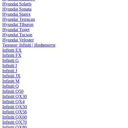
Hyundai Solaris
Hyundai Sonata
Hyundai Starex
Hyundai Terracan
Hyundai Tiburon
Hyundai Trajet
Hyundai Tucson
Hyundai Veloster
Тюнинг Infiniti | Инфинити
Infiniti EX
Infiniti FX
Infiniti G
Infiniti I
Infiniti J
Infiniti JX
Infiniti M
Infiniti Q
Infiniti Q50
Infiniti QX30
Infiniti QX4
Infiniti QX50
Infiniti QX56
Infiniti QX60
Infiniti QX70
Infiniti QX80