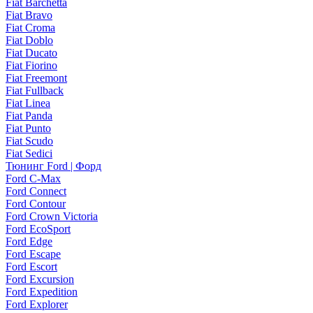
Fiat Barchetta
Fiat Bravo
Fiat Croma
Fiat Doblo
Fiat Ducato
Fiat Fiorino
Fiat Freemont
Fiat Fullback
Fiat Linea
Fiat Panda
Fiat Punto
Fiat Scudo
Fiat Sedici
Тюнинг Ford | Форд
Ford C-Max
Ford Connect
Ford Contour
Ford Crown Victoria
Ford EcoSport
Ford Edge
Ford Escape
Ford Escort
Ford Excursion
Ford Expedition
Ford Explorer