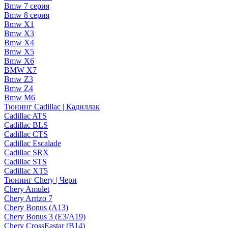
Bmw 7 серия
Bmw 8 серия
Bmw X1
Bmw X3
Bmw X4
Bmw X5
Bmw X6
BMW X7
Bmw Z3
Bmw Z4
Bmw М6
Тюнинг Cadillac | Кадиллак
Cadillac ATS
Cadillac BLS
Cadillac CTS
Cadillac Escalade
Cadillac SRX
Cadillac STS
Cadillac XT5
Тюнинг Chery | Чери
Chery Amulet
Chery Arrizo 7
Chery Bonus (A13)
Chery Bonus 3 (E3/A19)
Chery CrossEastar (B14)