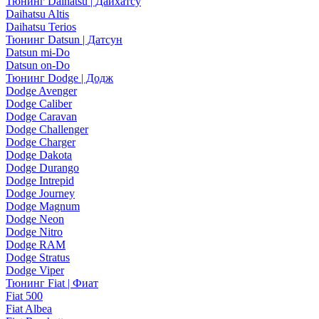
Тюнинг Daihatsu | Дайхатсу
Daihatsu Altis
Daihatsu Terios
Тюнинг Datsun | Датсун
Datsun mi-Do
Datsun on-Do
Тюнинг Dodge | Додж
Dodge Avenger
Dodge Caliber
Dodge Caravan
Dodge Challenger
Dodge Charger
Dodge Dakota
Dodge Durango
Dodge Intrepid
Dodge Journey
Dodge Magnum
Dodge Neon
Dodge Nitro
Dodge RAM
Dodge Stratus
Dodge Viper
Тюнинг Fiat | Фиат
Fiat 500
Fiat Albea