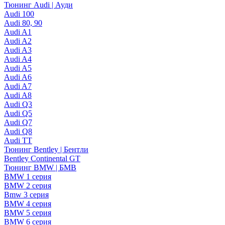
Тюнинг Audi | Ауди
Audi 100
Audi 80, 90
Audi A1
Audi A2
Audi A3
Audi A4
Audi A5
Audi A6
Audi A7
Audi A8
Audi Q3
Audi Q5
Audi Q7
Audi Q8
Audi TT
Тюнинг Bentley | Бентли
Bentley Continental GT
Тюнинг BMW | БМВ
BMW 1 серия
BMW 2 серия
Bmw 3 серия
BMW 4 серия
BMW 5 серия
BMW 6 серия