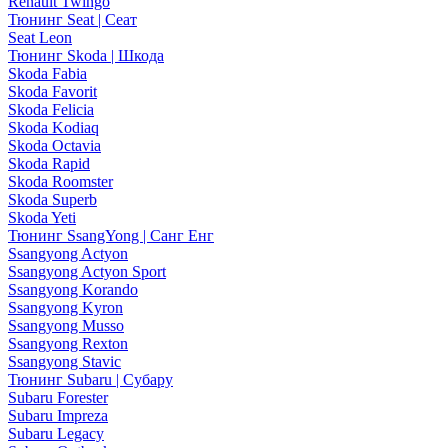
Renault Twingo
Тюнинг Seat | Сеат
Seat Leon
Тюнинг Skoda | Шкода
Skoda Fabia
Skoda Favorit
Skoda Felicia
Skoda Kodiaq
Skoda Octavia
Skoda Rapid
Skoda Roomster
Skoda Superb
Skoda Yeti
Тюнинг SsangYong | Санг Енг
Ssangyong Actyon
Ssangyong Actyon Sport
Ssangyong Korando
Ssangyong Kyron
Ssangyong Musso
Ssangyong Rexton
Ssangyong Stavic
Тюнинг Subaru | Субару
Subaru Forester
Subaru Impreza
Subaru Legacy