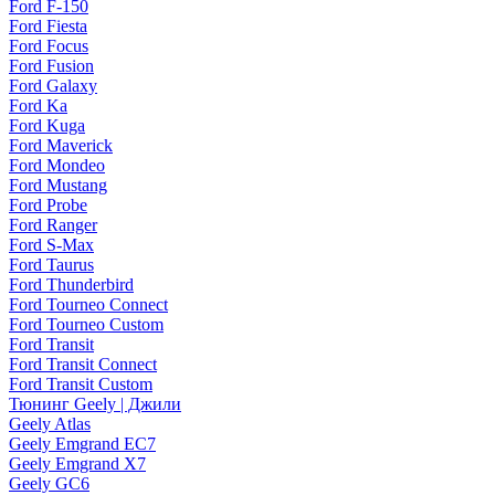
Ford F-150
Ford Fiesta
Ford Focus
Ford Fusion
Ford Galaxy
Ford Ka
Ford Kuga
Ford Maverick
Ford Mondeo
Ford Mustang
Ford Probe
Ford Ranger
Ford S-Max
Ford Taurus
Ford Thunderbird
Ford Tourneo Connect
Ford Tourneo Custom
Ford Transit
Ford Transit Connect
Ford Transit Custom
Тюнинг Geely | Джили
Geely Atlas
Geely Emgrand EC7
Geely Emgrand X7
Geely GC6