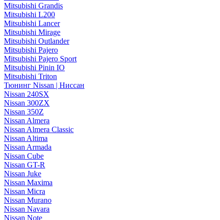
Mitsubishi Grandis
Mitsubishi L200
Mitsubishi Lancer
Mitsubishi Mirage
Mitsubishi Outlander
Mitsubishi Pajero
Mitsubishi Pajero Sport
Mitsubishi Pinin IO
Mitsubishi Triton
Тюнинг Nissan | Ниссан
Nissan 240SX
Nissan 300ZX
Nissan 350Z
Nissan Almera
Nissan Almera Classic
Nissan Altima
Nissan Armada
Nissan Cube
Nissan GT-R
Nissan Juke
Nissan Maxima
Nissan Micra
Nissan Murano
Nissan Navara
Nissan Note