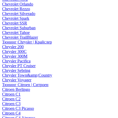
Chevrolet Orlando
Chevrolet Rezzo
Chevrolet Silverado
Chevrolet Spark
Chevrolet SSR
Chevrolet Suburban
Chevrolet Tahoe
Chevrolet TrailBlazer
Тюнинг Chrysler | Крайслер
Chrysler 200
Chrysler 300C
Chrysler 300M
Chrysler Pacifica
Chrysler PT Cruiser
Chrysler Sebring
Chrysler Town&amp;Country
Chrysler Voyager
Тюнинг Citroen | Ситроен
Citroen Berlingo
Citroen C1
Citroen C2
Citroen C3
Citroen C3 Picasso
Citroen C4
Citroen C4 Aircross