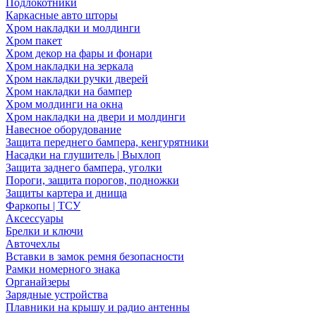
Подлокотники
Каркасные авто шторы
Хром накладки и молдинги
Хром пакет
Хром декор на фары и фонари
Хром накладки на зеркала
Хром накладки ручки дверей
Хром накладки на бампер
Хром молдинги на окна
Хром накладки на двери и молдинги
Навесное оборудование
Защита переднего бампера, кенгурятники
Насадки на глушитель | Выхлоп
Защита заднего бампера, уголки
Пороги, защита порогов, подножки
Защиты картера и днища
Фаркопы | ТСУ
Аксессуары
Брелки и ключи
Авточехлы
Вставки в замок ремня безопасности
Рамки номерного знака
Органайзеры
Зарядные устройства
Плавники на крышу и радио антенны