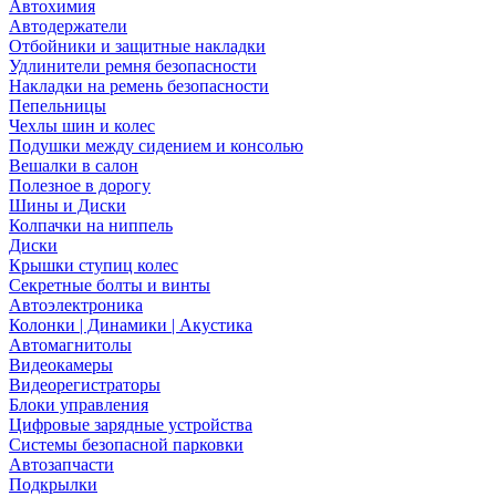
Автохимия
Автодержатели
Отбойники и защитные накладки
Удлинители ремня безопасности
Накладки на ремень безопасности
Пепельницы
Чехлы шин и колес
Подушки между сидением и консолью
Вешалки в салон
Полезное в дорогу
Шины и Диски
Колпачки на ниппель
Диски
Крышки ступиц колес
Секретные болты и винты
Автоэлектроника
Колонки | Динамики | Акустика
Автомагнитолы
Видеокамеры
Видеорегистраторы
Блоки управления
Цифровые зарядные устройства
Системы безопасной парковки
Автозапчасти
Подкрылки