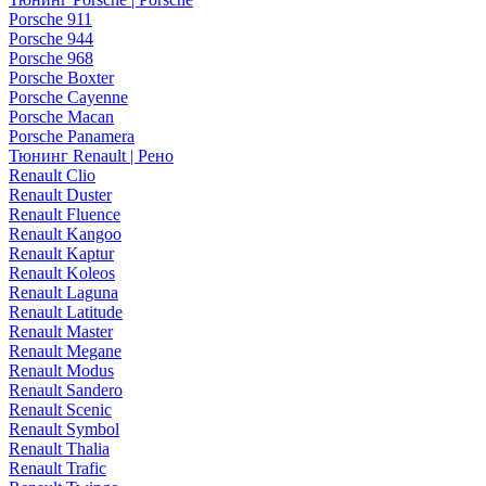
Porsche 911
Porsche 944
Porsche 968
Porsche Boxter
Porsche Cayenne
Porsche Macan
Porsche Panamera
Тюнинг Renault | Рено
Renault Clio
Renault Duster
Renault Fluence
Renault Kangoo
Renault Kaptur
Renault Koleos
Renault Laguna
Renault Latitude
Renault Master
Renault Megane
Renault Modus
Renault Sandero
Renault Scenic
Renault Symbol
Renault Thalia
Renault Trafic