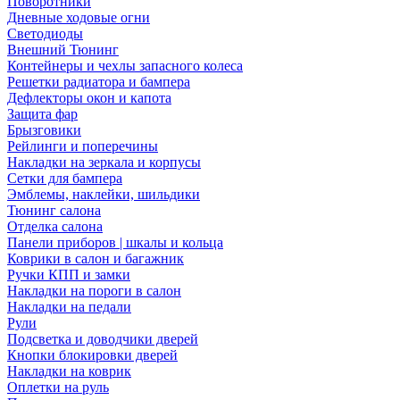
Поворотники
Дневные ходовые огни
Светодиоды
Внешний Тюнинг
Контейнеры и чехлы запасного колеса
Решетки радиатора и бампера
Дефлекторы окон и капота
Защита фар
Брызговики
Рейлинги и поперечины
Накладки на зеркала и корпусы
Сетки для бампера
Эмблемы, наклейки, шильдики
Тюнинг салона
Отделка салона
Панели приборов | шкалы и кольца
Коврики в салон и багажник
Ручки КПП и замки
Накладки на пороги в салон
Накладки на педали
Рули
Подсветка и доводчики дверей
Кнопки блокировки дверей
Накладки на коврик
Оплетки на руль