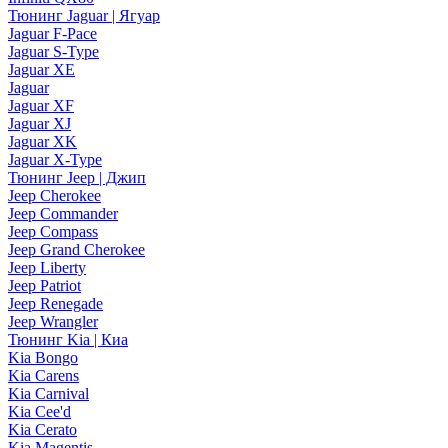
Тюнинг Jaguar | Ягуар
Jaguar F-Pace
Jaguar S-Type
Jaguar XE
Jaguar
Jaguar XF
Jaguar XJ
Jaguar XK
Jaguar X-Type
Тюнинг Jeep | Джип
Jeep Cherokee
Jeep Commander
Jeep Compass
Jeep Grand Cherokee
Jeep Liberty
Jeep Patriot
Jeep Renegade
Jeep Wrangler
Тюнинг Kia | Киа
Kia Bongo
Kia Carens
Kia Carnival
Kia Cee'd
Kia Cerato
Kia Magentis