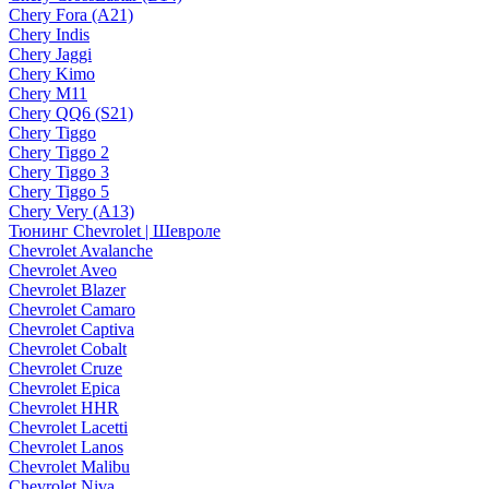
Chery Fora (A21)
Chery Indis
Chery Jaggi
Chery Kimo
Chery M11
Chery QQ6 (S21)
Chery Tiggo
Chery Tiggo 2
Chery Tiggo 3
Chery Tiggo 5
Chery Very (A13)
Тюнинг Chevrolet | Шевроле
Chevrolet Avalanche
Chevrolet Aveo
Chevrolet Blazer
Chevrolet Camaro
Chevrolet Captiva
Chevrolet Cobalt
Chevrolet Cruze
Chevrolet Epica
Chevrolet HHR
Chevrolet Lacetti
Chevrolet Lanos
Chevrolet Malibu
Chevrolet Niva