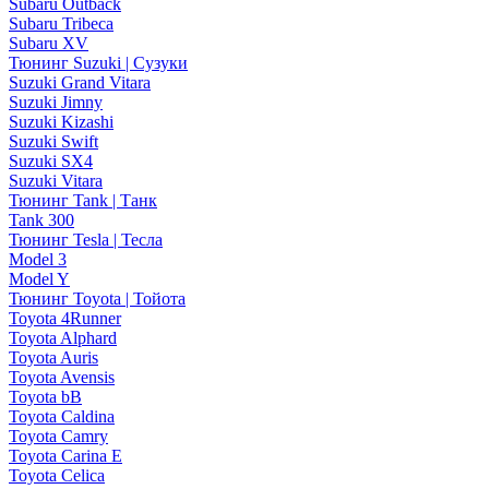
Subaru Outback
Subaru Tribeca
Subaru XV
Тюнинг Suzuki | Сузуки
Suzuki Grand Vitara
Suzuki Jimny
Suzuki Kizashi
Suzuki Swift
Suzuki SX4
Suzuki Vitara
Тюнинг Tank | Танк
Tank 300
Тюнинг Tesla | Тесла
Model 3
Model Y
Тюнинг Toyota | Тойота
Toyota 4Runner
Toyota Alphard
Toyota Auris
Toyota Avensis
Toyota bB
Toyota Caldina
Toyota Camry
Toyota Carina E
Toyota Celica