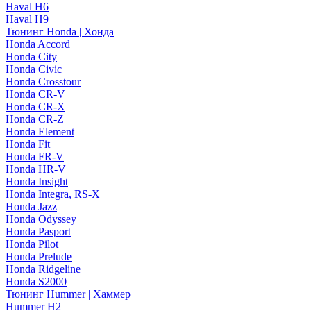
Haval H6
Haval H9
Тюнинг Honda | Хонда
Honda Accord
Honda City
Honda Civic
Honda Crosstour
Honda CR-V
Honda CR-X
Honda CR-Z
Honda Element
Honda Fit
Honda FR-V
Honda HR-V
Honda Insight
Honda Integra, RS-X
Honda Jazz
Honda Odyssey
Honda Pasport
Honda Pilot
Honda Prelude
Honda Ridgeline
Honda S2000
Тюнинг Hummer | Хаммер
Hummer H2