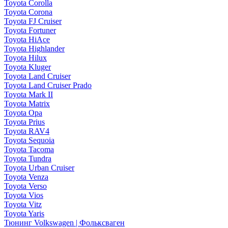
Toyota Corolla
Toyota Corona
Toyota FJ Cruiser
Toyota Fortuner
Toyota HiAce
Toyota Highlander
Toyota Hilux
Toyota Kluger
Toyota Land Cruiser
Toyota Land Cruiser Prado
Toyota Mark II
Toyota Matrix
Toyota Opa
Toyota Prius
Toyota RAV4
Toyota Sequoia
Toyota Tacoma
Toyota Tundra
Toyota Urban Cruiser
Toyota Venza
Toyota Verso
Toyota Vios
Toyota Vitz
Toyota Yaris
Тюнинг Volkswagen | Фольксваген