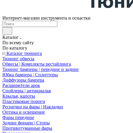
Интернет-магазин инструмента и оснастки
Каталог
По всему сайту
По каталогу
Каталог тюнинга
Тюнинг обвесы
Обвесы | Комплекты рестайлинга
Тюнинг бамперы | передние и задние
Юбка бампера | Сплиттеры
Диффузоры бампера
Расширители арок
Спойлеры | антикрылья
Крылья, капоты
Пластиковые пороги
Реснички на фары | Накладки
Оптика и освещение
Фары передние
Задние фонари | Стопы
Противотуманные фары