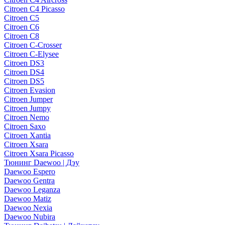
Citroen C4 Picasso
Citroen C5
Citroen C6
Citroen C8
Citroen C-Crosser
Citroen C-Elysee
Citroen DS3
Citroen DS4
Citroen DS5
Citroen Evasion
Citroen Jumper
Citroen Jumpy
Citroen Nemo
Citroen Saxo
Citroen Xantia
Citroen Xsara
Citroen Xsara Picasso
Тюнинг Daewoo | Дэу
Daewoo Espero
Daewoo Gentra
Daewoo Leganza
Daewoo Matiz
Daewoo Nexia
Daewoo Nubira