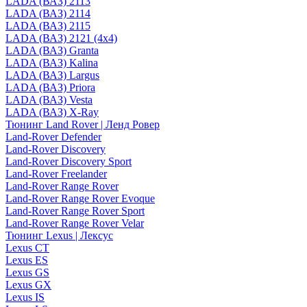
LADA (ВАЗ) 2113
LADA (ВАЗ) 2114
LADA (ВАЗ) 2115
LADA (ВАЗ) 2121 (4x4)
LADA (ВАЗ) Granta
LADA (ВАЗ) Kalina
LADA (ВАЗ) Largus
LADA (ВАЗ) Priora
LADA (ВАЗ) Vesta
LADA (ВАЗ) X-Ray
Тюнинг Land Rover | Ленд Ровер
Land-Rover Defender
Land-Rover Discovery
Land-Rover Discovery Sport
Land-Rover Freelander
Land-Rover Range Rover
Land-Rover Range Rover Evoque
Land-Rover Range Rover Sport
Land-Rover Range Rover Velar
Тюнинг Lexus | Лексус
Lexus CT
Lexus ES
Lexus GS
Lexus GX
Lexus IS