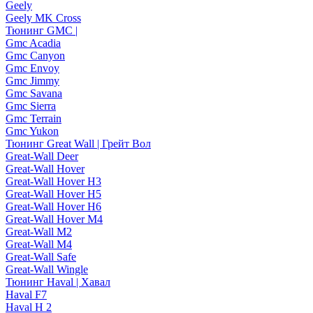
Geely
Geely MK Cross
Тюнинг GMC |
Gmc Acadia
Gmc Canyon
Gmc Envoy
Gmc Jimmy
Gmc Savana
Gmc Sierra
Gmc Terrain
Gmc Yukon
Тюнинг Great Wall | Грейт Вол
Great-Wall Deer
Great-Wall Hover
Great-Wall Hover H3
Great-Wall Hover H5
Great-Wall Hover H6
Great-Wall Hover M4
Great-Wall M2
Great-Wall M4
Great-Wall Safe
Great-Wall Wingle
Тюнинг Haval | Хавал
Haval F7
Haval H 2