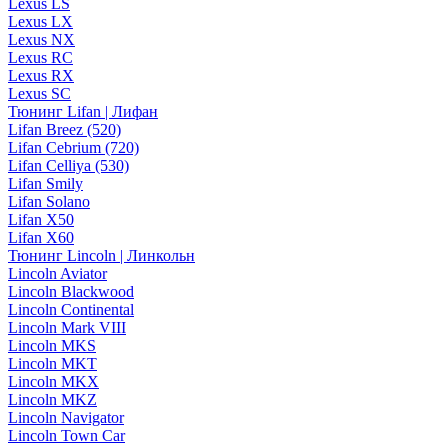
Lexus LS
Lexus LX
Lexus NX
Lexus RC
Lexus RX
Lexus SC
Тюнинг Lifan | Лифан
Lifan Breez (520)
Lifan Cebrium (720)
Lifan Celliya (530)
Lifan Smily
Lifan Solano
Lifan X50
Lifan X60
Тюнинг Lincoln | Линкольн
Lincoln Aviator
Lincoln Blackwood
Lincoln Continental
Lincoln Mark VIII
Lincoln MKS
Lincoln MKT
Lincoln MKX
Lincoln MKZ
Lincoln Navigator
Lincoln Town Car