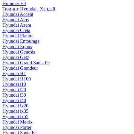
Hummer H3
Тюнинг Hyundai | Хендай
Hyundai Accent
Hyundai Atos
Hyundai Azera
Hyundai Creta
Hyundai Elantra
Hyundai Entourage
Hyundai Equus
Hyundai Genesis
Hyundai Getz
Hyundai Grand Santa Fe
Hyundai Grandeur
Hyundai H1
Hyundai H100
Hyundai i10
Hyundai i20
Hyundai i30
Hyundai i40
Hyundai ix20
Hyundai ix35
Hyundai ix55
Hyundai Matrix
Hyundai Porter
Hyundai Santa Fe