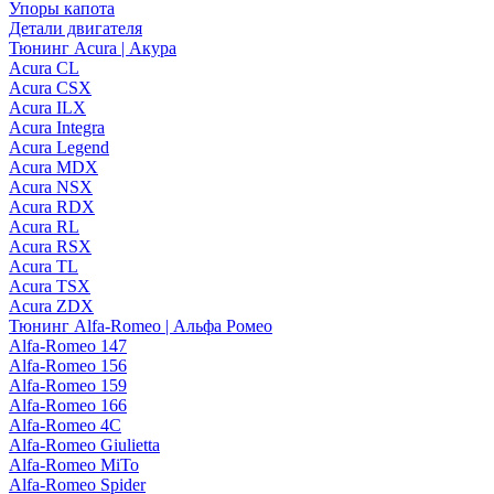
Упоры капота
Детали двигателя
Тюнинг Acura | Акура
Acura CL
Acura CSX
Acura ILX
Acura Integra
Acura Legend
Acura MDX
Acura NSX
Acura RDX
Acura RL
Acura RSX
Acura TL
Acura TSX
Acura ZDX
Тюнинг Alfa-Romeo | Альфа Ромео
Alfa-Romeo 147
Alfa-Romeo 156
Alfa-Romeo 159
Alfa-Romeo 166
Alfa-Romeo 4C
Alfa-Romeo Giulietta
Alfa-Romeo MiTo
Alfa-Romeo Spider