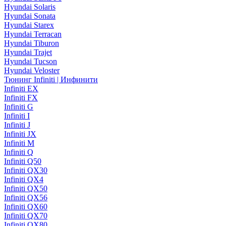
Hyundai Solaris
Hyundai Sonata
Hyundai Starex
Hyundai Terracan
Hyundai Tiburon
Hyundai Trajet
Hyundai Tucson
Hyundai Veloster
Тюнинг Infiniti | Инфинити
Infiniti EX
Infiniti FX
Infiniti G
Infiniti I
Infiniti J
Infiniti JX
Infiniti M
Infiniti Q
Infiniti Q50
Infiniti QX30
Infiniti QX4
Infiniti QX50
Infiniti QX56
Infiniti QX60
Infiniti QX70
Infiniti QX80