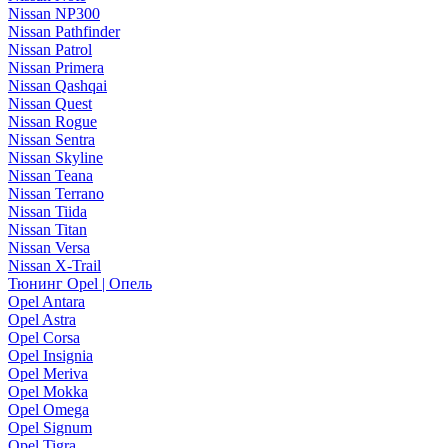
Nissan NP300
Nissan Pathfinder
Nissan Patrol
Nissan Primera
Nissan Qashqai
Nissan Quest
Nissan Rogue
Nissan Sentra
Nissan Skyline
Nissan Teana
Nissan Terrano
Nissan Tiida
Nissan Titan
Nissan Versa
Nissan X-Trail
Тюнинг Opel | Опель
Opel Antara
Opel Astra
Opel Corsa
Opel Insignia
Opel Meriva
Opel Mokka
Opel Omega
Opel Signum
Opel Tigra