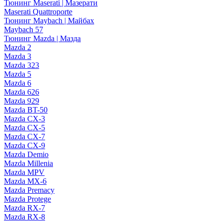
Тюнинг Maserati | Мазерати
Maserati Quattroporte
Тюнинг Maybach | Майбах
Maybach 57
Тюнинг Mazda | Мазда
Mazda 2
Mazda 3
Mazda 323
Mazda 5
Mazda 6
Mazda 626
Mazda 929
Mazda BT-50
Mazda CX-3
Mazda CX-5
Mazda CX-7
Mazda CX-9
Mazda Demio
Mazda Millenia
Mazda MPV
Mazda MX-6
Mazda Premacy
Mazda Protege
Mazda RX-7
Mazda RX-8