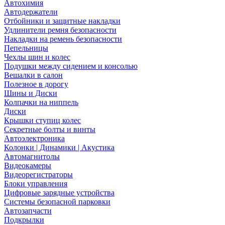
Автохимия
Автодержатели
Отбойники и защитные накладки
Удлинители ремня безопасности
Накладки на ремень безопасности
Пепельницы
Чехлы шин и колес
Подушки между сидением и консолью
Вешалки в салон
Полезное в дорогу
Шины и Диски
Колпачки на ниппель
Диски
Крышки ступиц колес
Секретные болты и винты
Автоэлектроника
Колонки | Динамики | Акустика
Автомагнитолы
Видеокамеры
Видеорегистраторы
Блоки управления
Цифровые зарядные устройства
Системы безопасной парковки
Автозапчасти
Подкрылки