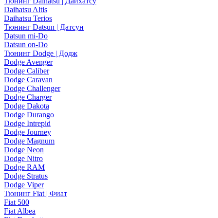
Тюнинг Daihatsu | Дайхатсу
Daihatsu Altis
Daihatsu Terios
Тюнинг Datsun | Датсун
Datsun mi-Do
Datsun on-Do
Тюнинг Dodge | Додж
Dodge Avenger
Dodge Caliber
Dodge Caravan
Dodge Challenger
Dodge Charger
Dodge Dakota
Dodge Durango
Dodge Intrepid
Dodge Journey
Dodge Magnum
Dodge Neon
Dodge Nitro
Dodge RAM
Dodge Stratus
Dodge Viper
Тюнинг Fiat | Фиат
Fiat 500
Fiat Albea