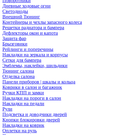
Поворотники
Дневные ходовые огни
Светодиоды
Внешний Тюнинг
Контейнеры и чехлы запасного колеса
Решетки радиатора и бампера
Дефлекторы окон и капота
Защита фар
Брызговики
Рейлинги и поперечины
Накладки на зеркала и корпусы
Сетки для бампера
Эмблемы, наклейки, шильдики
Тюнинг салона
Отделка салона
Панели приборов | шкалы и кольца
Коврики в салон и багажник
Ручки КПП и замки
Накладки на пороги в салон
Накладки на педали
Рули
Подсветка и доводчики дверей
Кнопки блокировки дверей
Накладки на коврик
Оплетки на руль