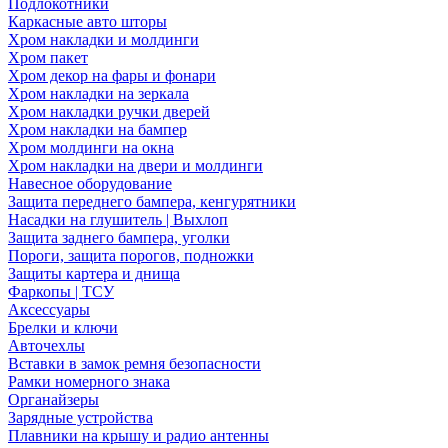
Подлокотники
Каркасные авто шторы
Хром накладки и молдинги
Хром пакет
Хром декор на фары и фонари
Хром накладки на зеркала
Хром накладки ручки дверей
Хром накладки на бампер
Хром молдинги на окна
Хром накладки на двери и молдинги
Навесное оборудование
Защита переднего бампера, кенгурятники
Насадки на глушитель | Выхлоп
Защита заднего бампера, уголки
Пороги, защита порогов, подножки
Защиты картера и днища
Фаркопы | ТСУ
Аксессуары
Брелки и ключи
Авточехлы
Вставки в замок ремня безопасности
Рамки номерного знака
Органайзеры
Зарядные устройства
Плавники на крышу и радио антенны