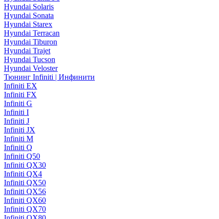
Hyundai Solaris
Hyundai Sonata
Hyundai Starex
Hyundai Terracan
Hyundai Tiburon
Hyundai Trajet
Hyundai Tucson
Hyundai Veloster
Тюнинг Infiniti | Инфинити
Infiniti EX
Infiniti FX
Infiniti G
Infiniti I
Infiniti J
Infiniti JX
Infiniti M
Infiniti Q
Infiniti Q50
Infiniti QX30
Infiniti QX4
Infiniti QX50
Infiniti QX56
Infiniti QX60
Infiniti QX70
Infiniti QX80