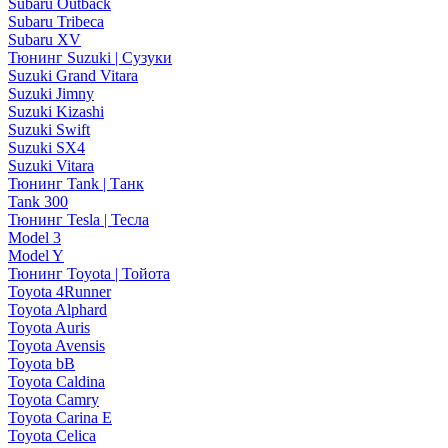
Subaru Outback
Subaru Tribeca
Subaru XV
Тюнинг Suzuki | Сузуки
Suzuki Grand Vitara
Suzuki Jimny
Suzuki Kizashi
Suzuki Swift
Suzuki SX4
Suzuki Vitara
Тюнинг Tank | Танк
Tank 300
Тюнинг Tesla | Тесла
Model 3
Model Y
Тюнинг Toyota | Тойота
Toyota 4Runner
Toyota Alphard
Toyota Auris
Toyota Avensis
Toyota bB
Toyota Caldina
Toyota Camry
Toyota Carina E
Toyota Celica