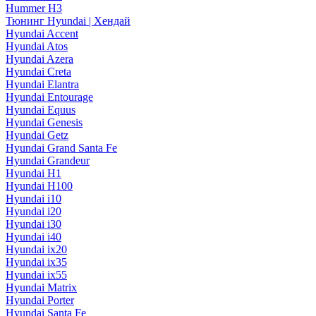
Hummer H3
Тюнинг Hyundai | Хендай
Hyundai Accent
Hyundai Atos
Hyundai Azera
Hyundai Creta
Hyundai Elantra
Hyundai Entourage
Hyundai Equus
Hyundai Genesis
Hyundai Getz
Hyundai Grand Santa Fe
Hyundai Grandeur
Hyundai H1
Hyundai H100
Hyundai i10
Hyundai i20
Hyundai i30
Hyundai i40
Hyundai ix20
Hyundai ix35
Hyundai ix55
Hyundai Matrix
Hyundai Porter
Hyundai Santa Fe