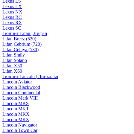
Lexus LS
Lexus LX
Lexus NX
Lexus RC
Lexus RX
Lexus SC
Тюнинг Lifan | Лифан
Lifan Breez (520)
Lifan Cebrium (720)
Lifan Celliya (530)
Lifan Smily
Lifan Solano
Lifan X50
Lifan X60
Тюнинг Lincoln | Линкольн
Lincoln Aviator
Lincoln Blackwood
Lincoln Continental
Lincoln Mark VIII
Lincoln MKS
Lincoln MKT
Lincoln MKX
Lincoln MKZ
Lincoln Navigator
Lincoln Town Car