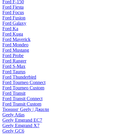
Ford F-150
Ford Fiesta
Ford Focus
Ford Fusion
Ford Galaxy
Ford Ka
Ford Kuga
Ford Maverick
Ford Mondeo
Ford Mustang
Ford Probe
Ford Ranger
Ford S-Max
Ford Taurus
Ford Thunderbird
Ford Tourneo Connect
Ford Tourneo Custom
Ford Transit
Ford Transit Connect
Ford Transit Custom
Тюнинг Geely | Джили
Geely Atlas
Geely Emgrand EC7
Geely Emgrand X7
Geely GC6