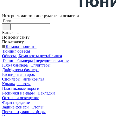
Интернет-магазин инструмента и оснастки
Каталог
По всему сайту
По каталогу
Каталог тюнинга
Тюнинг обвесы
Обвесы | Комплекты рестайлинга
Тюнинг бамперы | передние и задние
Юбка бампера | Сплиттеры
Диффузоры бампера
Расширители арок
Спойлеры | антикрылья
Крылья, капоты
Пластиковые пороги
Реснички на фары | Накладки
Оптика и освещение
Фары передние
Задние фонари | Стопы
Противотуманные фары