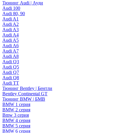
Тюнинг Audi | Ауди
Audi 100
Audi 80, 90
Audi A1
Audi A2
Audi A3
Audi A4
Audi A5
Audi A6
Audi A7
Audi A8
Audi Q3
Audi Q5
Audi Q7
Audi Q8
Audi TT
Тюнинг Bentley | Бентли
Bentley Continental GT
Тюнинг BMW | БМВ
BMW 1 серия
BMW 2 серия
Bmw 3 серия
BMW 4 серия
BMW 5 серия
BMW 6 серия