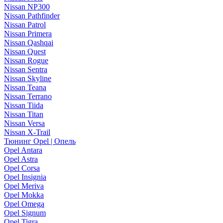
Nissan NP300
Nissan Pathfinder
Nissan Patrol
Nissan Primera
Nissan Qashqai
Nissan Quest
Nissan Rogue
Nissan Sentra
Nissan Skyline
Nissan Teana
Nissan Terrano
Nissan Tiida
Nissan Titan
Nissan Versa
Nissan X-Trail
Тюнинг Opel | Опель
Opel Antara
Opel Astra
Opel Corsa
Opel Insignia
Opel Meriva
Opel Mokka
Opel Omega
Opel Signum
Opel Tigra