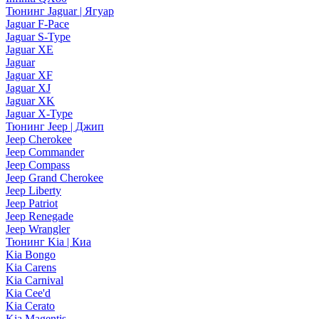
Тюнинг Jaguar | Ягуар
Jaguar F-Pace
Jaguar S-Type
Jaguar XE
Jaguar
Jaguar XF
Jaguar XJ
Jaguar XK
Jaguar X-Type
Тюнинг Jeep | Джип
Jeep Cherokee
Jeep Commander
Jeep Compass
Jeep Grand Cherokee
Jeep Liberty
Jeep Patriot
Jeep Renegade
Jeep Wrangler
Тюнинг Kia | Киа
Kia Bongo
Kia Carens
Kia Carnival
Kia Cee'd
Kia Cerato
Kia Magentis