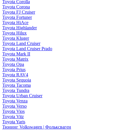
Toyota Corolla
Toyota Corona
Toyota FJ Cruiser
Toyota Fortuner
Toyota HiAce
Toyota Highlander
Toyota Hilux
Toyota Kluger
Toyota Land Cruiser
Toyota Land Cruiser Prado
Toyota Mark II
Toyota Matrix
Toyota Opa
Toyota Prius
Toyota RAV4
Toyota Sequoia
Toyota Tacoma
Toyota Tundra
Toyota Urban Cruiser
Toyota Venza
Toyota Verso
Toyota Vios
Toyota Vitz
Toyota Yaris
Тюнинг Volkswagen | Фольксваген