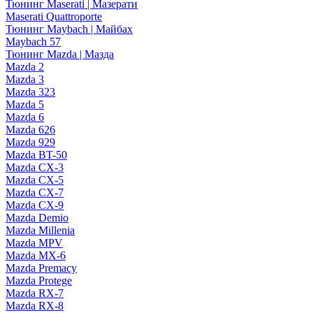
Тюнинг Maserati | Мазерати
Maserati Quattroporte
Тюнинг Maybach | Майбах
Maybach 57
Тюнинг Mazda | Мазда
Mazda 2
Mazda 3
Mazda 323
Mazda 5
Mazda 6
Mazda 626
Mazda 929
Mazda BT-50
Mazda CX-3
Mazda CX-5
Mazda CX-7
Mazda CX-9
Mazda Demio
Mazda Millenia
Mazda MPV
Mazda MX-6
Mazda Premacy
Mazda Protege
Mazda RX-7
Mazda RX-8