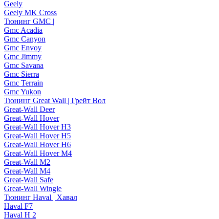
Geely
Geely MK Cross
Тюнинг GMC |
Gmc Acadia
Gmc Canyon
Gmc Envoy
Gmc Jimmy
Gmc Savana
Gmc Sierra
Gmc Terrain
Gmc Yukon
Тюнинг Great Wall | Грейт Вол
Great-Wall Deer
Great-Wall Hover
Great-Wall Hover H3
Great-Wall Hover H5
Great-Wall Hover H6
Great-Wall Hover M4
Great-Wall M2
Great-Wall M4
Great-Wall Safe
Great-Wall Wingle
Тюнинг Haval | Хавал
Haval F7
Haval H 2