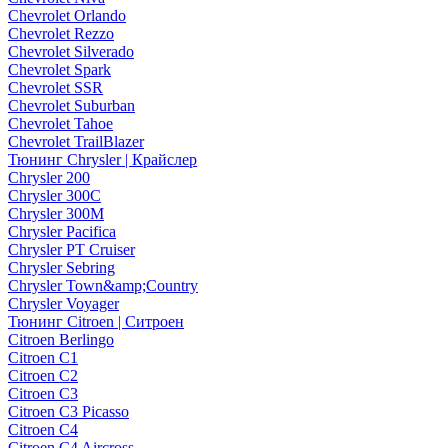
Chevrolet Orlando
Chevrolet Rezzo
Chevrolet Silverado
Chevrolet Spark
Chevrolet SSR
Chevrolet Suburban
Chevrolet Tahoe
Chevrolet TrailBlazer
Тюнинг Chrysler | Крайслер
Chrysler 200
Chrysler 300C
Chrysler 300M
Chrysler Pacifica
Chrysler PT Cruiser
Chrysler Sebring
Chrysler Town&amp;Country
Chrysler Voyager
Тюнинг Citroen | Ситроен
Citroen Berlingo
Citroen C1
Citroen C2
Citroen C3
Citroen C3 Picasso
Citroen C4
Citroen C4 Aircross