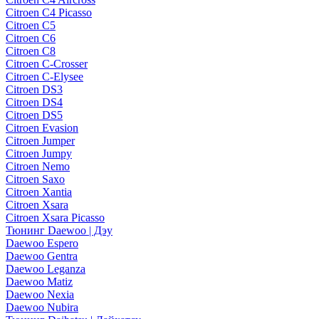
Citroen C4 Picasso
Citroen C5
Citroen C6
Citroen C8
Citroen C-Crosser
Citroen C-Elysee
Citroen DS3
Citroen DS4
Citroen DS5
Citroen Evasion
Citroen Jumper
Citroen Jumpy
Citroen Nemo
Citroen Saxo
Citroen Xantia
Citroen Xsara
Citroen Xsara Picasso
Тюнинг Daewoo | Дэу
Daewoo Espero
Daewoo Gentra
Daewoo Leganza
Daewoo Matiz
Daewoo Nexia
Daewoo Nubira