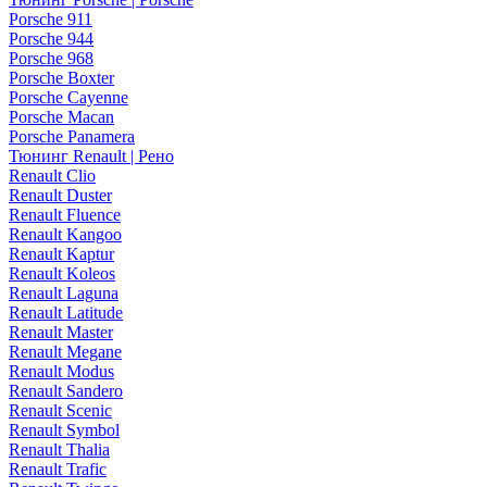
Porsche 911
Porsche 944
Porsche 968
Porsche Boxter
Porsche Cayenne
Porsche Macan
Porsche Panamera
Тюнинг Renault | Рено
Renault Clio
Renault Duster
Renault Fluence
Renault Kangoo
Renault Kaptur
Renault Koleos
Renault Laguna
Renault Latitude
Renault Master
Renault Megane
Renault Modus
Renault Sandero
Renault Scenic
Renault Symbol
Renault Thalia
Renault Trafic