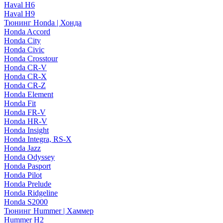
Haval H6
Haval H9
Тюнинг Honda | Хонда
Honda Accord
Honda City
Honda Civic
Honda Crosstour
Honda CR-V
Honda CR-X
Honda CR-Z
Honda Element
Honda Fit
Honda FR-V
Honda HR-V
Honda Insight
Honda Integra, RS-X
Honda Jazz
Honda Odyssey
Honda Pasport
Honda Pilot
Honda Prelude
Honda Ridgeline
Honda S2000
Тюнинг Hummer | Хаммер
Hummer H2