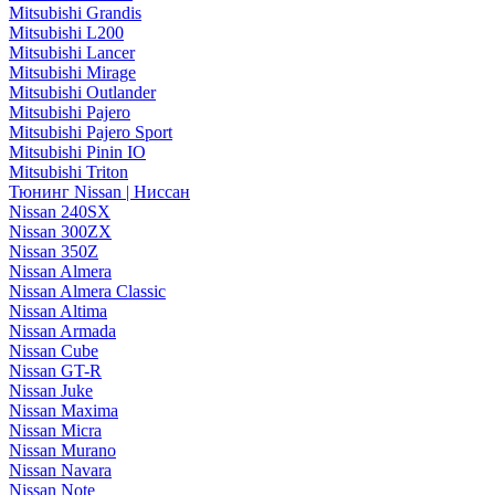
Mitsubishi Grandis
Mitsubishi L200
Mitsubishi Lancer
Mitsubishi Mirage
Mitsubishi Outlander
Mitsubishi Pajero
Mitsubishi Pajero Sport
Mitsubishi Pinin IO
Mitsubishi Triton
Тюнинг Nissan | Ниссан
Nissan 240SX
Nissan 300ZX
Nissan 350Z
Nissan Almera
Nissan Almera Classic
Nissan Altima
Nissan Armada
Nissan Cube
Nissan GT-R
Nissan Juke
Nissan Maxima
Nissan Micra
Nissan Murano
Nissan Navara
Nissan Note