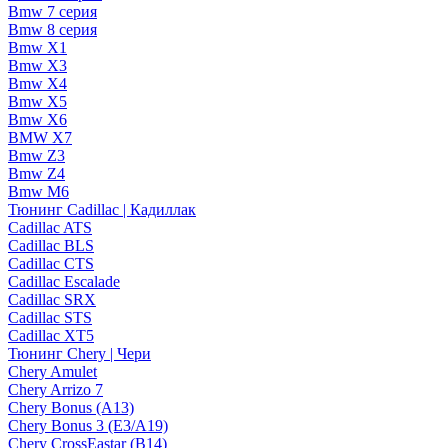
Bmw 7 серия
Bmw 8 серия
Bmw X1
Bmw X3
Bmw X4
Bmw X5
Bmw X6
BMW X7
Bmw Z3
Bmw Z4
Bmw М6
Тюнинг Cadillac | Кадиллак
Cadillac ATS
Cadillac BLS
Cadillac CTS
Cadillac Escalade
Cadillac SRX
Cadillac STS
Cadillac XT5
Тюнинг Chery | Чери
Chery Amulet
Chery Arrizo 7
Chery Bonus (A13)
Chery Bonus 3 (E3/A19)
Chery CrossEastar (B14)