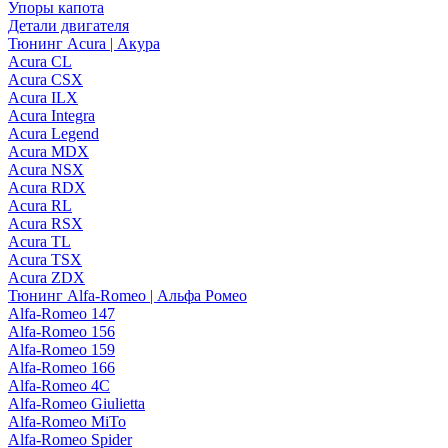
Упоры капота
Детали двигателя
Тюнинг Acura | Акура
Acura CL
Acura CSX
Acura ILX
Acura Integra
Acura Legend
Acura MDX
Acura NSX
Acura RDX
Acura RL
Acura RSX
Acura TL
Acura TSX
Acura ZDX
Тюнинг Alfa-Romeo | Альфа Ромео
Alfa-Romeo 147
Alfa-Romeo 156
Alfa-Romeo 159
Alfa-Romeo 166
Alfa-Romeo 4C
Alfa-Romeo Giulietta
Alfa-Romeo MiTo
Alfa-Romeo Spider