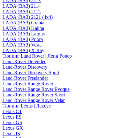
LADA (ВАЗ) 2113
LADA (ВАЗ) 2114
LADA (ВАЗ) 2115
LADA (ВАЗ) 2121 (4x4)
LADA (ВАЗ) Granta
LADA (ВАЗ) Kalina
LADA (ВАЗ) Largus
LADA (ВАЗ) Priora
LADA (ВАЗ) Vesta
LADA (ВАЗ) X-Ray
Тюнинг Land Rover | Ленд Ровер
Land-Rover Defender
Land-Rover Discovery
Land-Rover Discovery Sport
Land-Rover Freelander
Land-Rover Range Rover
Land-Rover Range Rover Evoque
Land-Rover Range Rover Sport
Land-Rover Range Rover Velar
Тюнинг Lexus | Лексус
Lexus CT
Lexus ES
Lexus GS
Lexus GX
Lexus IS