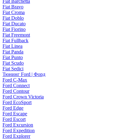
Fiat Barchetta
Fiat Bravo
Fiat Croma
Fiat Doblo
Fiat Ducato
Fiat Fiorino
Fiat Freemont
Fiat Fullback
Fiat Linea
Fiat Panda
Fiat Punto
Fiat Scudo
Fiat Sedici
Тюнинг Ford | Форд
Ford C-Max
Ford Connect
Ford Contour
Ford Crown Victoria
Ford EcoSport
Ford Edge
Ford Escape
Ford Escort
Ford Excursion
Ford Expedition
Ford Explorer