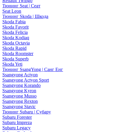
Renault Twingo
Тюнинг Seat | Сеат
Seat Leon
Тюнинг Skoda | Шкода
Skoda Fabia
Skoda Favorit
Skoda Felicia
Skoda Kodiaq
Skoda Octavia
Skoda Rapid
Skoda Roomster
Skoda Superb
Skoda Yeti
Тюнинг SsangYong | Санг Енг
Ssangyong Actyon
Ssangyong Actyon Sport
Ssangyong Korando
Ssangyong Kyron
Ssangyong Musso
Ssangyong Rexton
Ssangyong Stavic
Тюнинг Subaru | Субару
Subaru Forester
Subaru Impreza
Subaru Legacy