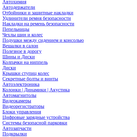
Автохимия
Автодержатели
Отбойники и защитные накладки
Удлинители ремня безопасности
Накладки на ремень безопасности
Пепельницы
Чехлы шин и колес
Подушки между сидением и консолью
Вешалки в салон
Полезное в дорогу
Шины и Диски
Колпачки на ниппель
Диски
Крышки ступиц колес
Секретные болты и винты
Автоэлектроника
Колонки | Динамики | Акустика
Автомагнитолы
Видеокамеры
Видеорегистраторы
Блоки управления
Цифровые зарядные устройства
Системы безопасной парковки
Автозапчасти
Подкрылки