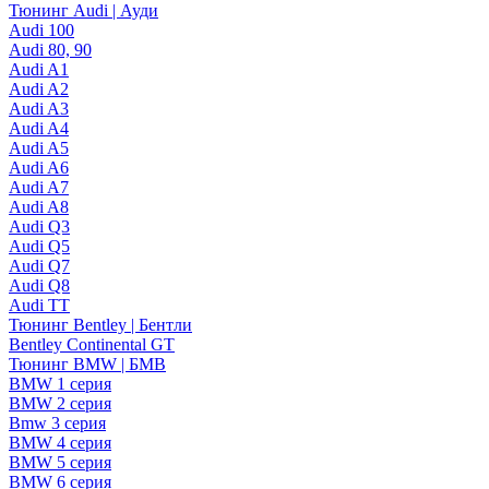
Тюнинг Audi | Ауди
Audi 100
Audi 80, 90
Audi A1
Audi A2
Audi A3
Audi A4
Audi A5
Audi A6
Audi A7
Audi A8
Audi Q3
Audi Q5
Audi Q7
Audi Q8
Audi TT
Тюнинг Bentley | Бентли
Bentley Continental GT
Тюнинг BMW | БМВ
BMW 1 серия
BMW 2 серия
Bmw 3 серия
BMW 4 серия
BMW 5 серия
BMW 6 серия