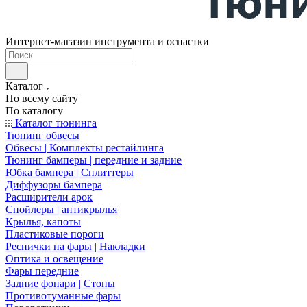
Интернет-магазин инструмента и оснастки
Каталог
По всему сайту
По каталогу
Каталог тюнинга
Тюнинг обвесы
Обвесы | Комплекты рестайлинга
Тюнинг бамперы | передние и задние
Юбка бампера | Сплиттеры
Диффузоры бампера
Расширители арок
Спойлеры | антикрылья
Крылья, капоты
Пластиковые пороги
Реснички на фары | Накладки
Оптика и освещение
Фары передние
Задние фонари | Стопы
Противотуманные фары