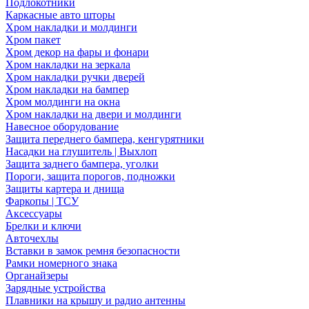
Подлокотники
Каркасные авто шторы
Хром накладки и молдинги
Хром пакет
Хром декор на фары и фонари
Хром накладки на зеркала
Хром накладки ручки дверей
Хром накладки на бампер
Хром молдинги на окна
Хром накладки на двери и молдинги
Навесное оборудование
Защита переднего бампера, кенгурятники
Насадки на глушитель | Выхлоп
Защита заднего бампера, уголки
Пороги, защита порогов, подножки
Защиты картера и днища
Фаркопы | ТСУ
Аксессуары
Брелки и ключи
Авточехлы
Вставки в замок ремня безопасности
Рамки номерного знака
Органайзеры
Зарядные устройства
Плавники на крышу и радио антенны