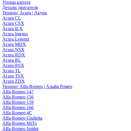
Упоры капота
Детали двигателя
Тюнинг Acura | Акура
Acura CL
Acura CSX
Acura ILX
Acura Integra
Acura Legend
Acura MDX
Acura NSX
Acura RDX
Acura RL
Acura RSX
Acura TL
Acura TSX
Acura ZDX
Тюнинг Alfa-Romeo | Альфа Ромео
Alfa-Romeo 147
Alfa-Romeo 156
Alfa-Romeo 159
Alfa-Romeo 166
Alfa-Romeo 4C
Alfa-Romeo Giulietta
Alfa-Romeo MiTo
Alfa-Romeo Spider