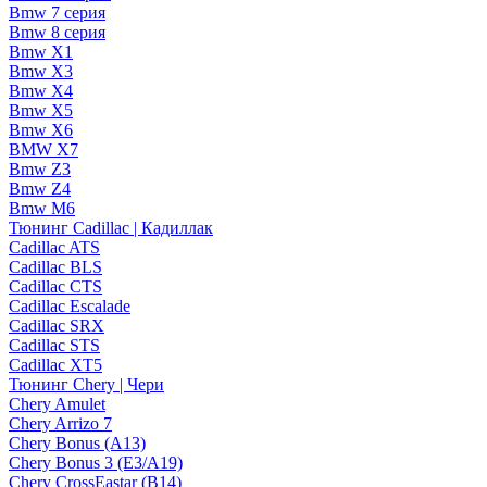
Bmw 7 серия
Bmw 8 серия
Bmw X1
Bmw X3
Bmw X4
Bmw X5
Bmw X6
BMW X7
Bmw Z3
Bmw Z4
Bmw М6
Тюнинг Cadillac | Кадиллак
Cadillac ATS
Cadillac BLS
Cadillac CTS
Cadillac Escalade
Cadillac SRX
Cadillac STS
Cadillac XT5
Тюнинг Chery | Чери
Chery Amulet
Chery Arrizo 7
Chery Bonus (A13)
Chery Bonus 3 (E3/A19)
Chery CrossEastar (B14)