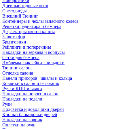
Поворотники
Дневные ходовые огни
Светодиоды
Внешний Тюнинг
Контейнеры и чехлы запасного колеса
Решетки радиатора и бампера
Дефлекторы окон и капота
Защита фар
Брызговики
Рейлинги и поперечины
Накладки на зеркала и корпусы
Сетки для бампера
Эмблемы, наклейки, шильдики
Тюнинг салона
Отделка салона
Панели приборов | шкалы и кольца
Коврики в салон и багажник
Ручки КПП и замки
Накладки на пороги в салон
Накладки на педали
Рули
Подсветка и доводчики дверей
Кнопки блокировки дверей
Накладки на коврик
Оплетки на руль