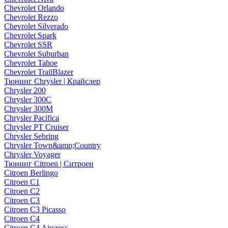
Chevrolet Orlando
Chevrolet Rezzo
Chevrolet Silverado
Chevrolet Spark
Chevrolet SSR
Chevrolet Suburban
Chevrolet Tahoe
Chevrolet TrailBlazer
Тюнинг Chrysler | Крайслер
Chrysler 200
Chrysler 300C
Chrysler 300M
Chrysler Pacifica
Chrysler PT Cruiser
Chrysler Sebring
Chrysler Town&amp;Country
Chrysler Voyager
Тюнинг Citroen | Ситроен
Citroen Berlingo
Citroen C1
Citroen C2
Citroen C3
Citroen C3 Picasso
Citroen C4
Citroen C4 Aircross