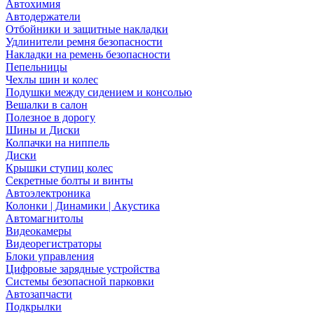
Автохимия
Автодержатели
Отбойники и защитные накладки
Удлинители ремня безопасности
Накладки на ремень безопасности
Пепельницы
Чехлы шин и колес
Подушки между сидением и консолью
Вешалки в салон
Полезное в дорогу
Шины и Диски
Колпачки на ниппель
Диски
Крышки ступиц колес
Секретные болты и винты
Автоэлектроника
Колонки | Динамики | Акустика
Автомагнитолы
Видеокамеры
Видеорегистраторы
Блоки управления
Цифровые зарядные устройства
Системы безопасной парковки
Автозапчасти
Подкрылки