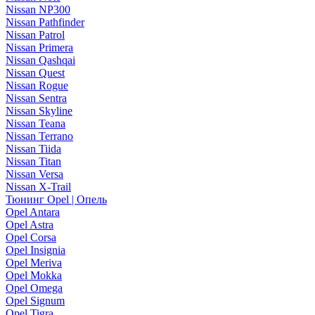
Nissan NP300
Nissan Pathfinder
Nissan Patrol
Nissan Primera
Nissan Qashqai
Nissan Quest
Nissan Rogue
Nissan Sentra
Nissan Skyline
Nissan Teana
Nissan Terrano
Nissan Tiida
Nissan Titan
Nissan Versa
Nissan X-Trail
Тюнинг Opel | Опель
Opel Antara
Opel Astra
Opel Corsa
Opel Insignia
Opel Meriva
Opel Mokka
Opel Omega
Opel Signum
Opel Tigra