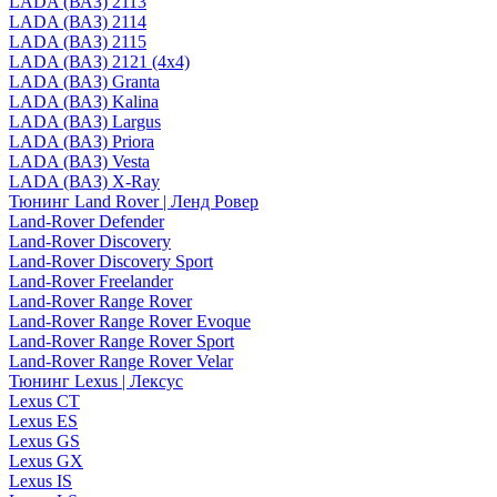
LADA (ВАЗ) 2113
LADA (ВАЗ) 2114
LADA (ВАЗ) 2115
LADA (ВАЗ) 2121 (4x4)
LADA (ВАЗ) Granta
LADA (ВАЗ) Kalina
LADA (ВАЗ) Largus
LADA (ВАЗ) Priora
LADA (ВАЗ) Vesta
LADA (ВАЗ) X-Ray
Тюнинг Land Rover | Ленд Ровер
Land-Rover Defender
Land-Rover Discovery
Land-Rover Discovery Sport
Land-Rover Freelander
Land-Rover Range Rover
Land-Rover Range Rover Evoque
Land-Rover Range Rover Sport
Land-Rover Range Rover Velar
Тюнинг Lexus | Лексус
Lexus CT
Lexus ES
Lexus GS
Lexus GX
Lexus IS