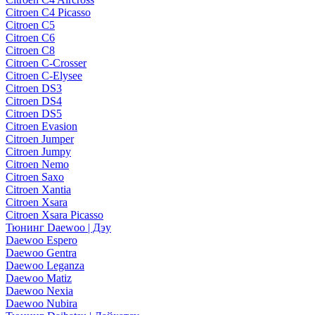
Citroen C4 Picasso
Citroen C5
Citroen C6
Citroen C8
Citroen C-Crosser
Citroen C-Elysee
Citroen DS3
Citroen DS4
Citroen DS5
Citroen Evasion
Citroen Jumper
Citroen Jumpy
Citroen Nemo
Citroen Saxo
Citroen Xantia
Citroen Xsara
Citroen Xsara Picasso
Тюнинг Daewoo | Дэу
Daewoo Espero
Daewoo Gentra
Daewoo Leganza
Daewoo Matiz
Daewoo Nexia
Daewoo Nubira