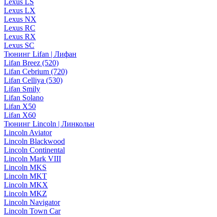
Lexus LS
Lexus LX
Lexus NX
Lexus RC
Lexus RX
Lexus SC
Тюнинг Lifan | Лифан
Lifan Breez (520)
Lifan Cebrium (720)
Lifan Celliya (530)
Lifan Smily
Lifan Solano
Lifan X50
Lifan X60
Тюнинг Lincoln | Линкольн
Lincoln Aviator
Lincoln Blackwood
Lincoln Continental
Lincoln Mark VIII
Lincoln MKS
Lincoln MKT
Lincoln MKX
Lincoln MKZ
Lincoln Navigator
Lincoln Town Car