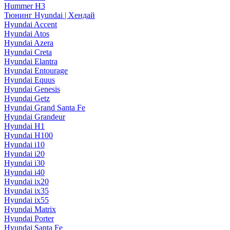
Hummer H3
Тюнинг Hyundai | Хендай
Hyundai Accent
Hyundai Atos
Hyundai Azera
Hyundai Creta
Hyundai Elantra
Hyundai Entourage
Hyundai Equus
Hyundai Genesis
Hyundai Getz
Hyundai Grand Santa Fe
Hyundai Grandeur
Hyundai H1
Hyundai H100
Hyundai i10
Hyundai i20
Hyundai i30
Hyundai i40
Hyundai ix20
Hyundai ix35
Hyundai ix55
Hyundai Matrix
Hyundai Porter
Hyundai Santa Fe