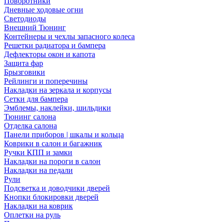
Поворотники
Дневные ходовые огни
Светодиоды
Внешний Тюнинг
Контейнеры и чехлы запасного колеса
Решетки радиатора и бампера
Дефлекторы окон и капота
Защита фар
Брызговики
Рейлинги и поперечины
Накладки на зеркала и корпусы
Сетки для бампера
Эмблемы, наклейки, шильдики
Тюнинг салона
Отделка салона
Панели приборов | шкалы и кольца
Коврики в салон и багажник
Ручки КПП и замки
Накладки на пороги в салон
Накладки на педали
Рули
Подсветка и доводчики дверей
Кнопки блокировки дверей
Накладки на коврик
Оплетки на руль