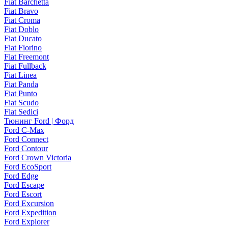
Fiat Barchetta
Fiat Bravo
Fiat Croma
Fiat Doblo
Fiat Ducato
Fiat Fiorino
Fiat Freemont
Fiat Fullback
Fiat Linea
Fiat Panda
Fiat Punto
Fiat Scudo
Fiat Sedici
Тюнинг Ford | Форд
Ford C-Max
Ford Connect
Ford Contour
Ford Crown Victoria
Ford EcoSport
Ford Edge
Ford Escape
Ford Escort
Ford Excursion
Ford Expedition
Ford Explorer