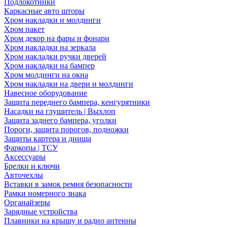
Подлокотники
Каркасные авто шторы
Хром накладки и молдинги
Хром пакет
Хром декор на фары и фонари
Хром накладки на зеркала
Хром накладки ручки дверей
Хром накладки на бампер
Хром молдинги на окна
Хром накладки на двери и молдинги
Навесное оборудование
Защита переднего бампера, кенгурятники
Насадки на глушитель | Выхлоп
Защита заднего бампера, уголки
Пороги, защита порогов, подножки
Защиты картера и днища
Фаркопы | ТСУ
Аксессуары
Брелки и ключи
Авточехлы
Вставки в замок ремня безопасности
Рамки номерного знака
Органайзеры
Зарядные устройства
Плавники на крышу и радио антенны