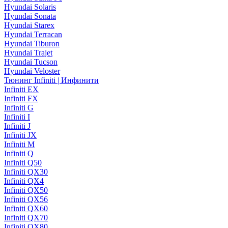
Hyundai Solaris
Hyundai Sonata
Hyundai Starex
Hyundai Terracan
Hyundai Tiburon
Hyundai Trajet
Hyundai Tucson
Hyundai Veloster
Тюнинг Infiniti | Инфинити
Infiniti EX
Infiniti FX
Infiniti G
Infiniti I
Infiniti J
Infiniti JX
Infiniti M
Infiniti Q
Infiniti Q50
Infiniti QX30
Infiniti QX4
Infiniti QX50
Infiniti QX56
Infiniti QX60
Infiniti QX70
Infiniti QX80