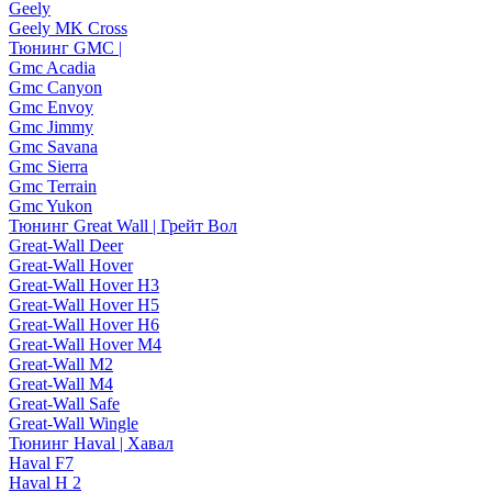
Geely
Geely MK Cross
Тюнинг GMC |
Gmc Acadia
Gmc Canyon
Gmc Envoy
Gmc Jimmy
Gmc Savana
Gmc Sierra
Gmc Terrain
Gmc Yukon
Тюнинг Great Wall | Грейт Вол
Great-Wall Deer
Great-Wall Hover
Great-Wall Hover H3
Great-Wall Hover H5
Great-Wall Hover H6
Great-Wall Hover M4
Great-Wall M2
Great-Wall M4
Great-Wall Safe
Great-Wall Wingle
Тюнинг Haval | Хавал
Haval F7
Haval H 2