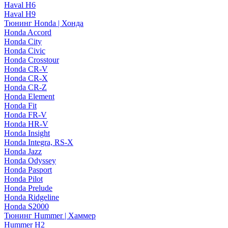
Haval H6
Haval H9
Тюнинг Honda | Хонда
Honda Accord
Honda City
Honda Civic
Honda Crosstour
Honda CR-V
Honda CR-X
Honda CR-Z
Honda Element
Honda Fit
Honda FR-V
Honda HR-V
Honda Insight
Honda Integra, RS-X
Honda Jazz
Honda Odyssey
Honda Pasport
Honda Pilot
Honda Prelude
Honda Ridgeline
Honda S2000
Тюнинг Hummer | Хаммер
Hummer H2