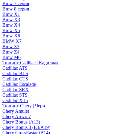
Bmw 7 серия
Bmw 8 серия
Bmw X1
Bmw X3
Bmw X4
Bmw X5
Bmw X6
BMW X7
Bmw Z3
Bmw Z4
Bmw М6
Тюнинг Cadillac | Кадиллак
Cadillac ATS
Cadillac BLS
Cadillac CTS
Cadillac Escalade
Cadillac SRX
Cadillac STS
Cadillac XT5
Тюнинг Chery | Чери
Chery Amulet
Chery Arrizo 7
Chery Bonus (A13)
Chery Bonus 3 (E3/A19)
Chery CrossEastar (B14)