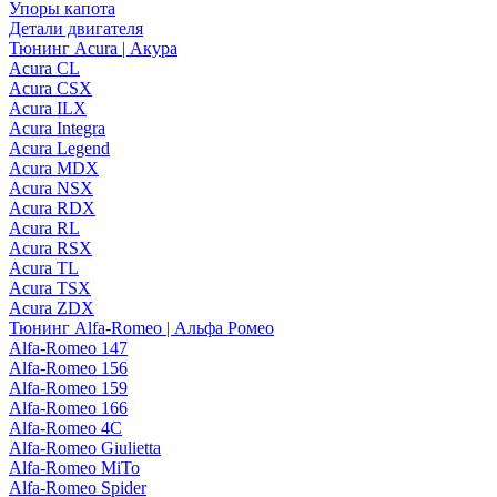
Упоры капота
Детали двигателя
Тюнинг Acura | Акура
Acura CL
Acura CSX
Acura ILX
Acura Integra
Acura Legend
Acura MDX
Acura NSX
Acura RDX
Acura RL
Acura RSX
Acura TL
Acura TSX
Acura ZDX
Тюнинг Alfa-Romeo | Альфа Ромео
Alfa-Romeo 147
Alfa-Romeo 156
Alfa-Romeo 159
Alfa-Romeo 166
Alfa-Romeo 4C
Alfa-Romeo Giulietta
Alfa-Romeo MiTo
Alfa-Romeo Spider