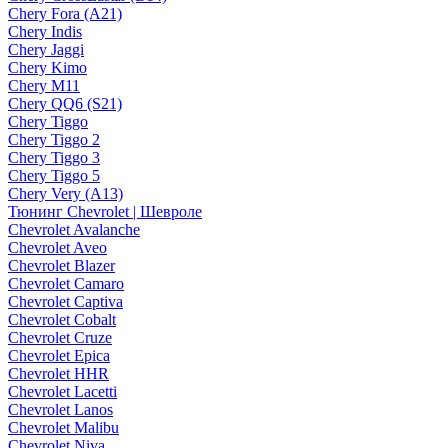
Chery Fora (A21)
Chery Indis
Chery Jaggi
Chery Kimo
Chery M11
Chery QQ6 (S21)
Chery Tiggo
Chery Tiggo 2
Chery Tiggo 3
Chery Tiggo 5
Chery Very (A13)
Тюнинг Chevrolet | Шевроле
Chevrolet Avalanche
Chevrolet Aveo
Chevrolet Blazer
Chevrolet Camaro
Chevrolet Captiva
Chevrolet Cobalt
Chevrolet Cruze
Chevrolet Epica
Chevrolet HHR
Chevrolet Lacetti
Chevrolet Lanos
Chevrolet Malibu
Chevrolet Niva