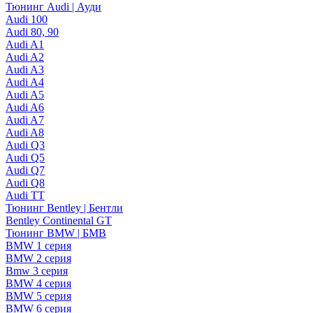
Тюнинг Audi | Ауди
Audi 100
Audi 80, 90
Audi A1
Audi A2
Audi A3
Audi A4
Audi A5
Audi A6
Audi A7
Audi A8
Audi Q3
Audi Q5
Audi Q7
Audi Q8
Audi TT
Тюнинг Bentley | Бентли
Bentley Continental GT
Тюнинг BMW | БМВ
BMW 1 серия
BMW 2 серия
Bmw 3 серия
BMW 4 серия
BMW 5 серия
BMW 6 серия