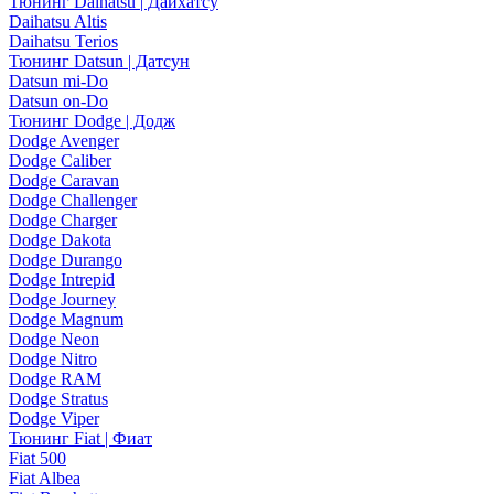
Тюнинг Daihatsu | Дайхатсу
Daihatsu Altis
Daihatsu Terios
Тюнинг Datsun | Датсун
Datsun mi-Do
Datsun on-Do
Тюнинг Dodge | Додж
Dodge Avenger
Dodge Caliber
Dodge Caravan
Dodge Challenger
Dodge Charger
Dodge Dakota
Dodge Durango
Dodge Intrepid
Dodge Journey
Dodge Magnum
Dodge Neon
Dodge Nitro
Dodge RAM
Dodge Stratus
Dodge Viper
Тюнинг Fiat | Фиат
Fiat 500
Fiat Albea