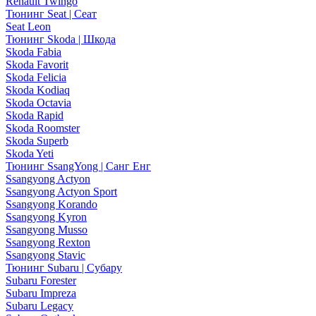
Renault Twingo
Тюнинг Seat | Сеат
Seat Leon
Тюнинг Skoda | Шкода
Skoda Fabia
Skoda Favorit
Skoda Felicia
Skoda Kodiaq
Skoda Octavia
Skoda Rapid
Skoda Roomster
Skoda Superb
Skoda Yeti
Тюнинг SsangYong | Санг Енг
Ssangyong Actyon
Ssangyong Actyon Sport
Ssangyong Korando
Ssangyong Kyron
Ssangyong Musso
Ssangyong Rexton
Ssangyong Stavic
Тюнинг Subaru | Субару
Subaru Forester
Subaru Impreza
Subaru Legacy