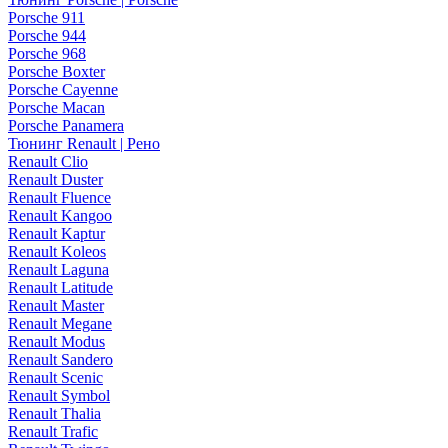
Porsche 911
Porsche 944
Porsche 968
Porsche Boxter
Porsche Cayenne
Porsche Macan
Porsche Panamera
Тюнинг Renault | Рено
Renault Clio
Renault Duster
Renault Fluence
Renault Kangoo
Renault Kaptur
Renault Koleos
Renault Laguna
Renault Latitude
Renault Master
Renault Megane
Renault Modus
Renault Sandero
Renault Scenic
Renault Symbol
Renault Thalia
Renault Trafic