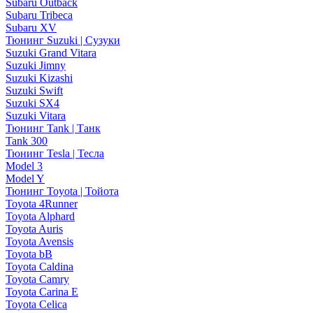
Subaru Outback
Subaru Tribeca
Subaru XV
Тюнинг Suzuki | Сузуки
Suzuki Grand Vitara
Suzuki Jimny
Suzuki Kizashi
Suzuki Swift
Suzuki SX4
Suzuki Vitara
Тюнинг Tank | Танк
Tank 300
Тюнинг Tesla | Тесла
Model 3
Model Y
Тюнинг Toyota | Тойота
Toyota 4Runner
Toyota Alphard
Toyota Auris
Toyota Avensis
Toyota bB
Toyota Caldina
Toyota Camry
Toyota Carina E
Toyota Celica