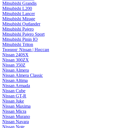
Mitsubishi Grandis
Mitsubishi L200
Mitsubishi Lancer
Mitsubishi Mirage
Mitsubishi Outlander
Mitsubishi Pajero
Mitsubishi Pajero Sport
Mitsubishi Pinin IO
Mitsubishi Triton
Тюнинг Nissan | Ниссан
Nissan 240SX
Nissan 300ZX
Nissan 350Z
Nissan Almera
Nissan Almera Classic
Nissan Altima
Nissan Armada
Nissan Cube
Nissan GT-R
Nissan Juke
Nissan Maxima
Nissan Micra
Nissan Murano
Nissan Navara
Nissan Note