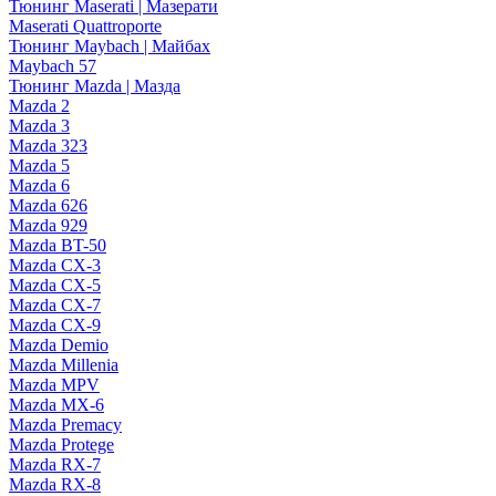
Тюнинг Maserati | Мазерати
Maserati Quattroporte
Тюнинг Maybach | Майбах
Maybach 57
Тюнинг Mazda | Мазда
Mazda 2
Mazda 3
Mazda 323
Mazda 5
Mazda 6
Mazda 626
Mazda 929
Mazda BT-50
Mazda CX-3
Mazda CX-5
Mazda CX-7
Mazda CX-9
Mazda Demio
Mazda Millenia
Mazda MPV
Mazda MX-6
Mazda Premacy
Mazda Protege
Mazda RX-7
Mazda RX-8