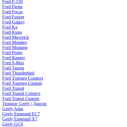
Ford F-150
Ford Fiesta
Ford Focus
Ford Fusion
Ford Galaxy
Ford Ka
Ford Kuga
Ford Maverick
Ford Mondeo
Ford Mustang
Ford Probe
Ford Ranger
Ford S-Max
Ford Taurus
Ford Thunderbird
Ford Tourneo Connect
Ford Tourneo Custom
Ford Transit
Ford Transit Connect
Ford Transit Custom
Тюнинг Geely | Джили
Geely Atlas
Geely Emgrand EC7
Geely Emgrand X7
Geely GC6