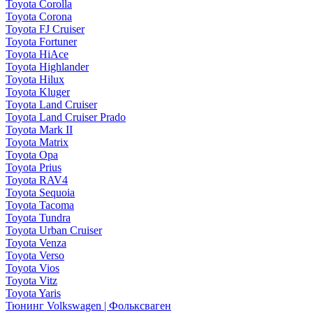
Toyota Corolla
Toyota Corona
Toyota FJ Cruiser
Toyota Fortuner
Toyota HiAce
Toyota Highlander
Toyota Hilux
Toyota Kluger
Toyota Land Cruiser
Toyota Land Cruiser Prado
Toyota Mark II
Toyota Matrix
Toyota Opa
Toyota Prius
Toyota RAV4
Toyota Sequoia
Toyota Tacoma
Toyota Tundra
Toyota Urban Cruiser
Toyota Venza
Toyota Verso
Toyota Vios
Toyota Vitz
Toyota Yaris
Тюнинг Volkswagen | Фольксваген