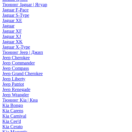
Тюнинг Jaguar | Ягуар
Jaguar F-Pace
Jaguar S-Type
Jaguar XE
Jaguar
Jaguar XF
Jaguar XJ
Jaguar XK
Jaguar X-Type
Тюнинг Jeep | Джип
Jeep Cherokee
Jeep Commander
Jeep Compass
Jeep Grand Cherokee
Jeep Liberty
Jeep Patriot
Jeep Renegade
Jeep Wrangler
Тюнинг Kia | Киа
Kia Bongo
Kia Carens
Kia Carnival
Kia Cee'd
Kia Cerato
Kia Magentis