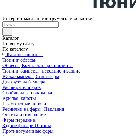
Интернет-магазин инструмента и оснастки
Каталог
По всему сайту
По каталогу
Каталог тюнинга
Тюнинг обвесы
Обвесы | Комплекты рестайлинга
Тюнинг бамперы | передние и задние
Юбка бампера | Сплиттеры
Диффузоры бампера
Расширители арок
Спойлеры | антикрылья
Крылья, капоты
Пластиковые пороги
Реснички на фары | Накладки
Оптика и освещение
Фары передние
Задние фонари | Стопы
Противотуманные фары