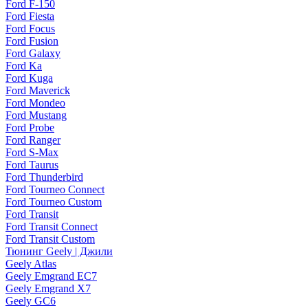
Ford F-150
Ford Fiesta
Ford Focus
Ford Fusion
Ford Galaxy
Ford Ka
Ford Kuga
Ford Maverick
Ford Mondeo
Ford Mustang
Ford Probe
Ford Ranger
Ford S-Max
Ford Taurus
Ford Thunderbird
Ford Tourneo Connect
Ford Tourneo Custom
Ford Transit
Ford Transit Connect
Ford Transit Custom
Тюнинг Geely | Джили
Geely Atlas
Geely Emgrand EC7
Geely Emgrand X7
Geely GC6