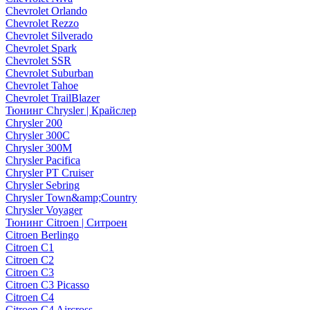
Chevrolet Orlando
Chevrolet Rezzo
Chevrolet Silverado
Chevrolet Spark
Chevrolet SSR
Chevrolet Suburban
Chevrolet Tahoe
Chevrolet TrailBlazer
Тюнинг Chrysler | Крайслер
Chrysler 200
Chrysler 300C
Chrysler 300M
Chrysler Pacifica
Chrysler PT Cruiser
Chrysler Sebring
Chrysler Town&amp;Country
Chrysler Voyager
Тюнинг Citroen | Ситроен
Citroen Berlingo
Citroen C1
Citroen C2
Citroen C3
Citroen C3 Picasso
Citroen C4
Citroen C4 Aircross