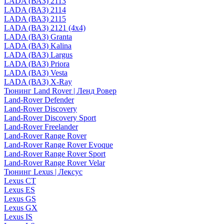
LADA (ВАЗ) 2113
LADA (ВАЗ) 2114
LADA (ВАЗ) 2115
LADA (ВАЗ) 2121 (4x4)
LADA (ВАЗ) Granta
LADA (ВАЗ) Kalina
LADA (ВАЗ) Largus
LADA (ВАЗ) Priora
LADA (ВАЗ) Vesta
LADA (ВАЗ) X-Ray
Тюнинг Land Rover | Ленд Ровер
Land-Rover Defender
Land-Rover Discovery
Land-Rover Discovery Sport
Land-Rover Freelander
Land-Rover Range Rover
Land-Rover Range Rover Evoque
Land-Rover Range Rover Sport
Land-Rover Range Rover Velar
Тюнинг Lexus | Лексус
Lexus CT
Lexus ES
Lexus GS
Lexus GX
Lexus IS