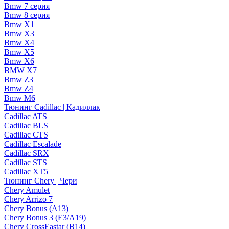
Bmw 7 серия
Bmw 8 серия
Bmw X1
Bmw X3
Bmw X4
Bmw X5
Bmw X6
BMW X7
Bmw Z3
Bmw Z4
Bmw М6
Тюнинг Cadillac | Кадиллак
Cadillac ATS
Cadillac BLS
Cadillac CTS
Cadillac Escalade
Cadillac SRX
Cadillac STS
Cadillac XT5
Тюнинг Chery | Чери
Chery Amulet
Chery Arrizo 7
Chery Bonus (A13)
Chery Bonus 3 (E3/A19)
Chery CrossEastar (B14)