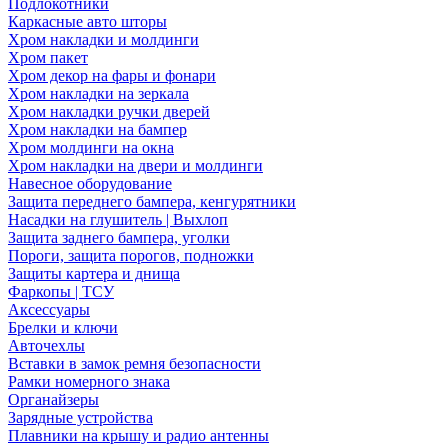
Подлокотники
Каркасные авто шторы
Хром накладки и молдинги
Хром пакет
Хром декор на фары и фонари
Хром накладки на зеркала
Хром накладки ручки дверей
Хром накладки на бампер
Хром молдинги на окна
Хром накладки на двери и молдинги
Навесное оборудование
Защита переднего бампера, кенгурятники
Насадки на глушитель | Выхлоп
Защита заднего бампера, уголки
Пороги, защита порогов, подножки
Защиты картера и днища
Фаркопы | ТСУ
Аксессуары
Брелки и ключи
Авточехлы
Вставки в замок ремня безопасности
Рамки номерного знака
Органайзеры
Зарядные устройства
Плавники на крышу и радио антенны