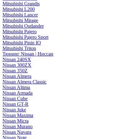
Mitsubishi Grandis
Mitsubishi L200
Mitsubishi Lancer
Mitsubishi Mirage
Mitsubishi Outlander
Mitsubishi Pajero
Mitsubishi Pajero Sport
Mitsubishi Pinin IO
Mitsubishi Triton
Тюнинг Nissan | Ниссан
Nissan 240SX
Nissan 300ZX
Nissan 350Z
Nissan Almera
Nissan Almera Classic
Nissan Altima
Nissan Armada
Nissan Cube
Nissan GT-R
Nissan Juke
Nissan Maxima
Nissan Micra
Nissan Murano
Nissan Navara
Nissan Note