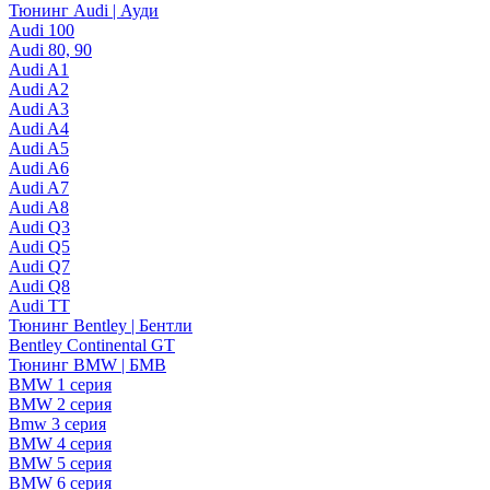
Тюнинг Audi | Ауди
Audi 100
Audi 80, 90
Audi A1
Audi A2
Audi A3
Audi A4
Audi A5
Audi A6
Audi A7
Audi A8
Audi Q3
Audi Q5
Audi Q7
Audi Q8
Audi TT
Тюнинг Bentley | Бентли
Bentley Continental GT
Тюнинг BMW | БМВ
BMW 1 серия
BMW 2 серия
Bmw 3 серия
BMW 4 серия
BMW 5 серия
BMW 6 серия