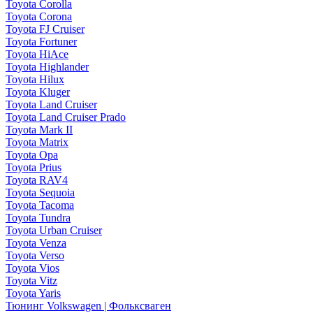
Toyota Corolla
Toyota Corona
Toyota FJ Cruiser
Toyota Fortuner
Toyota HiAce
Toyota Highlander
Toyota Hilux
Toyota Kluger
Toyota Land Cruiser
Toyota Land Cruiser Prado
Toyota Mark II
Toyota Matrix
Toyota Opa
Toyota Prius
Toyota RAV4
Toyota Sequoia
Toyota Tacoma
Toyota Tundra
Toyota Urban Cruiser
Toyota Venza
Toyota Verso
Toyota Vios
Toyota Vitz
Toyota Yaris
Тюнинг Volkswagen | Фольксваген