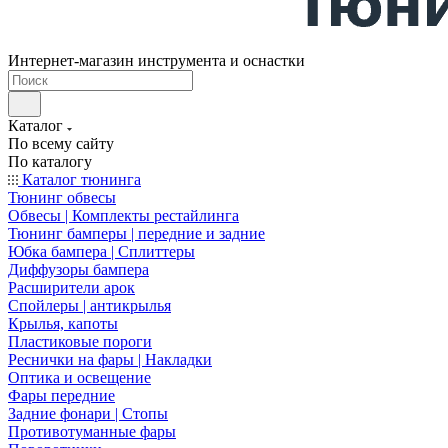
Интернет-магазин инструмента и оснастки
Каталог
По всему сайту
По каталогу
Каталог тюнинга
Тюнинг обвесы
Обвесы | Комплекты рестайлинга
Тюнинг бамперы | передние и задние
Юбка бампера | Сплиттеры
Диффузоры бампера
Расширители арок
Спойлеры | антикрылья
Крылья, капоты
Пластиковые пороги
Реснички на фары | Накладки
Оптика и освещение
Фары передние
Задние фонари | Стопы
Противотуманные фары