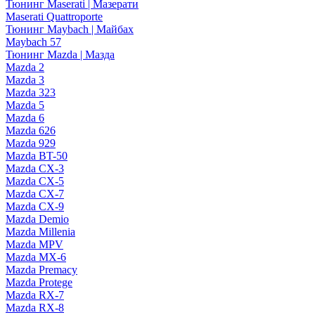
Тюнинг Maserati | Мазерати
Maserati Quattroporte
Тюнинг Maybach | Майбах
Maybach 57
Тюнинг Mazda | Мазда
Mazda 2
Mazda 3
Mazda 323
Mazda 5
Mazda 6
Mazda 626
Mazda 929
Mazda BT-50
Mazda CX-3
Mazda CX-5
Mazda CX-7
Mazda CX-9
Mazda Demio
Mazda Millenia
Mazda MPV
Mazda MX-6
Mazda Premacy
Mazda Protege
Mazda RX-7
Mazda RX-8