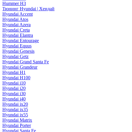
Hummer H3
Тюнинг Hyundai | Хендай
Hyundai Accent
Hyundai Atos
Hyundai Azera
Hyundai Creta
Hyundai Elantra
Hyundai Entourage
Hyundai Equus
Hyundai Genesis
Hyundai Getz
Hyundai Grand Santa Fe
Hyundai Grandeur
Hyundai H1
Hyundai H100
Hyundai i10
Hyundai i20
Hyundai i30
Hyundai i40
Hyundai ix20
Hyundai ix35
Hyundai ix55
Hyundai Matrix
Hyundai Porter
Hyundai Santa Fe