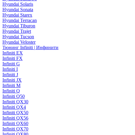
Hyundai Solaris
Hyundai Sonata
Hyundai Starex
Hyundai Terracan
Hyundai Tiburon
Hyundai Trajet
Hyundai Tucson
Hyundai Veloster
Тюнинг Infiniti | Инфинити
Infiniti EX
Infiniti FX
Infiniti G
Infiniti I
Infiniti J
Infiniti JX
Infiniti M
Infiniti Q
Infiniti Q50
Infiniti QX30
Infiniti QX4
Infiniti QX50
Infiniti QX56
Infiniti QX60
Infiniti QX70
Infiniti QX80