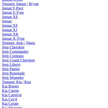
Тюнинг Jaguar | Ягуар
Jaguar F-Pace
Jaguar S-Type
Jaguar XE
Jaguar
Jaguar XF
Jaguar XJ
Jaguar XK
Jaguar X-Type
Тюнинг Jeep | Джип
Jeep Cherokee
Jeep Commander
Jeep Compass
Jeep Grand Cherokee
Jeep Liberty
Jeep Patriot
Jeep Renegade
Jeep Wrangler
Тюнинг Kia | Киа
Kia Bongo
Kia Carens
Kia Carnival
Kia Cee'd
Kia Cerato
Kia Magentis