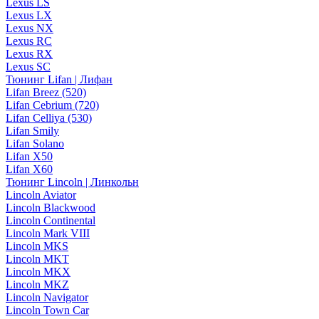
Lexus LS
Lexus LX
Lexus NX
Lexus RC
Lexus RX
Lexus SC
Тюнинг Lifan | Лифан
Lifan Breez (520)
Lifan Cebrium (720)
Lifan Celliya (530)
Lifan Smily
Lifan Solano
Lifan X50
Lifan X60
Тюнинг Lincoln | Линкольн
Lincoln Aviator
Lincoln Blackwood
Lincoln Continental
Lincoln Mark VIII
Lincoln MKS
Lincoln MKT
Lincoln MKX
Lincoln MKZ
Lincoln Navigator
Lincoln Town Car