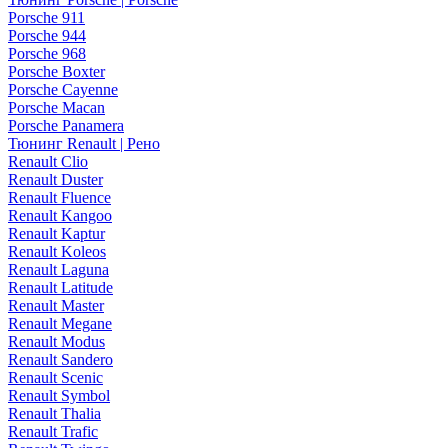
Porsche 911
Porsche 944
Porsche 968
Porsche Boxter
Porsche Cayenne
Porsche Macan
Porsche Panamera
Тюнинг Renault | Рено
Renault Clio
Renault Duster
Renault Fluence
Renault Kangoo
Renault Kaptur
Renault Koleos
Renault Laguna
Renault Latitude
Renault Master
Renault Megane
Renault Modus
Renault Sandero
Renault Scenic
Renault Symbol
Renault Thalia
Renault Trafic