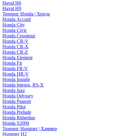
Haval H6
Haval H9
Тюнинг Honda | Хонда
Honda Accord
Honda City
Honda Civic
Honda Crosstour
Honda CR-V
Honda CR-X
Honda CR-Z
Honda Element
Honda Fit
Honda FR-V
Honda HR-V
Honda Insight
Honda Integra, RS-X
Honda Jazz
Honda Odyssey
Honda Pasport
Honda Pilot
Honda Prelude
Honda Ridgeline
Honda S2000
Тюнинг Hummer | Хаммер
Hummer H2