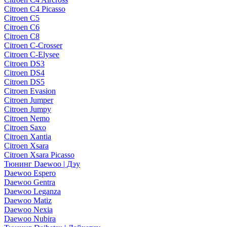
Citroen C4 Picasso
Citroen C5
Citroen C6
Citroen C8
Citroen C-Crosser
Citroen C-Elysee
Citroen DS3
Citroen DS4
Citroen DS5
Citroen Evasion
Citroen Jumper
Citroen Jumpy
Citroen Nemo
Citroen Saxo
Citroen Xantia
Citroen Xsara
Citroen Xsara Picasso
Тюнинг Daewoo | Дэу
Daewoo Espero
Daewoo Gentra
Daewoo Leganza
Daewoo Matiz
Daewoo Nexia
Daewoo Nubira