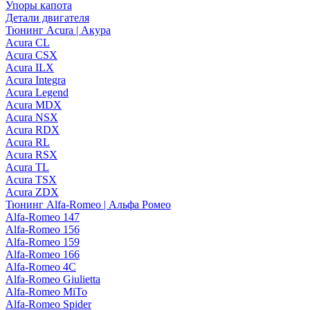
Упоры капота
Детали двигателя
Тюнинг Acura | Акура
Acura CL
Acura CSX
Acura ILX
Acura Integra
Acura Legend
Acura MDX
Acura NSX
Acura RDX
Acura RL
Acura RSX
Acura TL
Acura TSX
Acura ZDX
Тюнинг Alfa-Romeo | Альфа Ромео
Alfa-Romeo 147
Alfa-Romeo 156
Alfa-Romeo 159
Alfa-Romeo 166
Alfa-Romeo 4C
Alfa-Romeo Giulietta
Alfa-Romeo MiTo
Alfa-Romeo Spider