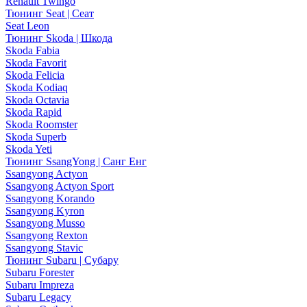
Renault Twingo
Тюнинг Seat | Сеат
Seat Leon
Тюнинг Skoda | Шкода
Skoda Fabia
Skoda Favorit
Skoda Felicia
Skoda Kodiaq
Skoda Octavia
Skoda Rapid
Skoda Roomster
Skoda Superb
Skoda Yeti
Тюнинг SsangYong | Санг Енг
Ssangyong Actyon
Ssangyong Actyon Sport
Ssangyong Korando
Ssangyong Kyron
Ssangyong Musso
Ssangyong Rexton
Ssangyong Stavic
Тюнинг Subaru | Субару
Subaru Forester
Subaru Impreza
Subaru Legacy