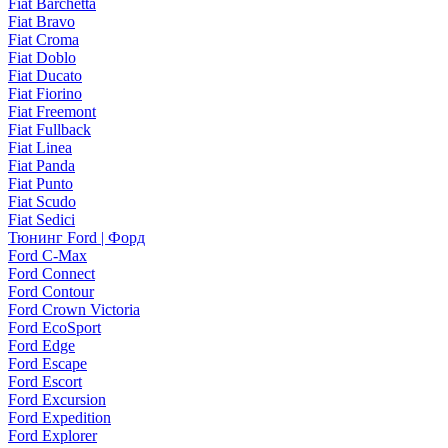
Fiat Barchetta
Fiat Bravo
Fiat Croma
Fiat Doblo
Fiat Ducato
Fiat Fiorino
Fiat Freemont
Fiat Fullback
Fiat Linea
Fiat Panda
Fiat Punto
Fiat Scudo
Fiat Sedici
Тюнинг Ford | Форд
Ford C-Max
Ford Connect
Ford Contour
Ford Crown Victoria
Ford EcoSport
Ford Edge
Ford Escape
Ford Escort
Ford Excursion
Ford Expedition
Ford Explorer