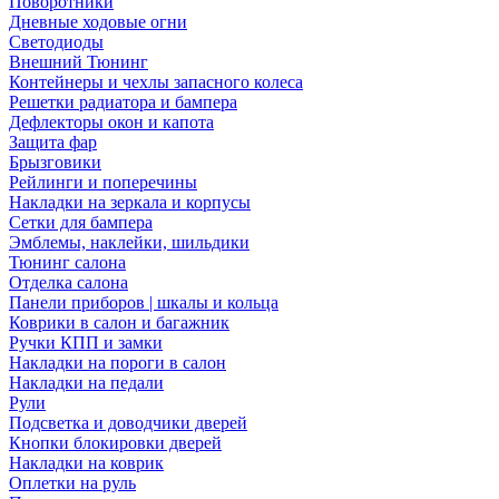
Поворотники
Дневные ходовые огни
Светодиоды
Внешний Тюнинг
Контейнеры и чехлы запасного колеса
Решетки радиатора и бампера
Дефлекторы окон и капота
Защита фар
Брызговики
Рейлинги и поперечины
Накладки на зеркала и корпусы
Сетки для бампера
Эмблемы, наклейки, шильдики
Тюнинг салона
Отделка салона
Панели приборов | шкалы и кольца
Коврики в салон и багажник
Ручки КПП и замки
Накладки на пороги в салон
Накладки на педали
Рули
Подсветка и доводчики дверей
Кнопки блокировки дверей
Накладки на коврик
Оплетки на руль