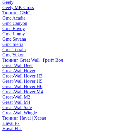
Geely
Geely MK Cross
Тюнинг GMC |
Gmc Acadia
Gmc Canyon
Gmc Envoy
Gmc Jimmy
Gmc Savana
Gmc Sierra
Gmc Terrain
Gmc Yukon
Тюнинг Great Wall | Грейт Вол
Great-Wall Deer
Great-Wall Hover
Great-Wall Hover H3
Great-Wall Hover H5
Great-Wall Hover H6
Great-Wall Hover M4
Great-Wall M2
Great-Wall M4
Great-Wall Safe
Great-Wall Wingle
Тюнинг Haval | Хавал
Haval F7
Haval H 2