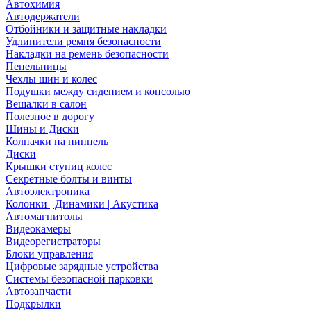
Автохимия
Автодержатели
Отбойники и защитные накладки
Удлинители ремня безопасности
Накладки на ремень безопасности
Пепельницы
Чехлы шин и колес
Подушки между сидением и консолью
Вешалки в салон
Полезное в дорогу
Шины и Диски
Колпачки на ниппель
Диски
Крышки ступиц колес
Секретные болты и винты
Автоэлектроника
Колонки | Динамики | Акустика
Автомагнитолы
Видеокамеры
Видеорегистраторы
Блоки управления
Цифровые зарядные устройства
Системы безопасной парковки
Автозапчасти
Подкрылки