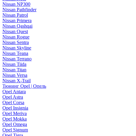
Nissan NP300
Nissan Pathfinder
Nissan Patrol
Nissan Primera
Nissan Qashqai
Nissan Quest
Nissan Rogue
Nissan Sentra
Nissan Skyline
Nissan Teana
Nissan Terrano
Nissan Tiida
Nissan Titan
Nissan Versa
Nissan X-Trail
Тюнинг Opel | Опель
Opel Antara
Opel Astra
Opel Corsa
Opel Insignia
Opel Meriva
Opel Mokka
Opel Omega
Opel Signum
Opel Tigra