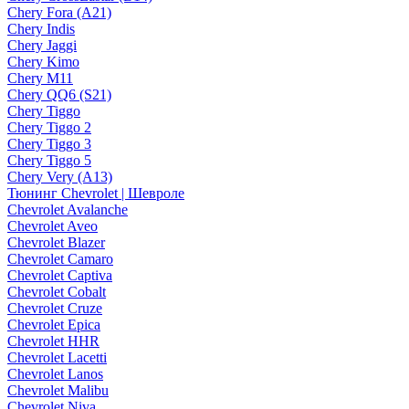
Chery Fora (A21)
Chery Indis
Chery Jaggi
Chery Kimo
Chery M11
Chery QQ6 (S21)
Chery Tiggo
Chery Tiggo 2
Chery Tiggo 3
Chery Tiggo 5
Chery Very (A13)
Тюнинг Chevrolet | Шевроле
Chevrolet Avalanche
Chevrolet Aveo
Chevrolet Blazer
Chevrolet Camaro
Chevrolet Captiva
Chevrolet Cobalt
Chevrolet Cruze
Chevrolet Epica
Chevrolet HHR
Chevrolet Lacetti
Chevrolet Lanos
Chevrolet Malibu
Chevrolet Niva