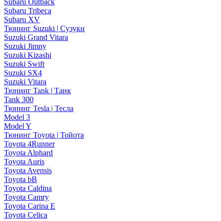
Subaru Outback
Subaru Tribeca
Subaru XV
Тюнинг Suzuki | Сузуки
Suzuki Grand Vitara
Suzuki Jimny
Suzuki Kizashi
Suzuki Swift
Suzuki SX4
Suzuki Vitara
Тюнинг Tank | Танк
Tank 300
Тюнинг Tesla | Тесла
Model 3
Model Y
Тюнинг Toyota | Тойота
Toyota 4Runner
Toyota Alphard
Toyota Auris
Toyota Avensis
Toyota bB
Toyota Caldina
Toyota Camry
Toyota Carina E
Toyota Celica