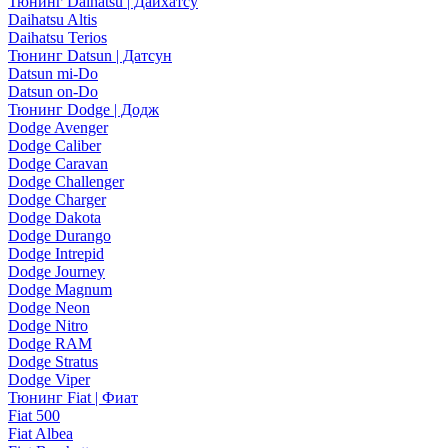
Тюнинг Daihatsu | Дайхатсу
Daihatsu Altis
Daihatsu Terios
Тюнинг Datsun | Датсун
Datsun mi-Do
Datsun on-Do
Тюнинг Dodge | Додж
Dodge Avenger
Dodge Caliber
Dodge Caravan
Dodge Challenger
Dodge Charger
Dodge Dakota
Dodge Durango
Dodge Intrepid
Dodge Journey
Dodge Magnum
Dodge Neon
Dodge Nitro
Dodge RAM
Dodge Stratus
Dodge Viper
Тюнинг Fiat | Фиат
Fiat 500
Fiat Albea