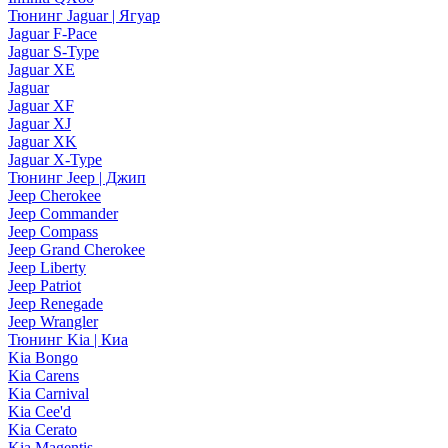
Тюнинг Jaguar | Ягуар
Jaguar F-Pace
Jaguar S-Type
Jaguar XE
Jaguar
Jaguar XF
Jaguar XJ
Jaguar XK
Jaguar X-Type
Тюнинг Jeep | Джип
Jeep Cherokee
Jeep Commander
Jeep Compass
Jeep Grand Cherokee
Jeep Liberty
Jeep Patriot
Jeep Renegade
Jeep Wrangler
Тюнинг Kia | Киа
Kia Bongo
Kia Carens
Kia Carnival
Kia Cee'd
Kia Cerato
Kia Magentis