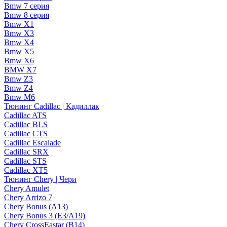
Bmw 7 серия
Bmw 8 серия
Bmw X1
Bmw X3
Bmw X4
Bmw X5
Bmw X6
BMW X7
Bmw Z3
Bmw Z4
Bmw М6
Тюнинг Cadillac | Кадиллак
Cadillac ATS
Cadillac BLS
Cadillac CTS
Cadillac Escalade
Cadillac SRX
Cadillac STS
Cadillac XT5
Тюнинг Chery | Чери
Chery Amulet
Chery Arrizo 7
Chery Bonus (A13)
Chery Bonus 3 (E3/A19)
Chery CrossEastar (B14)