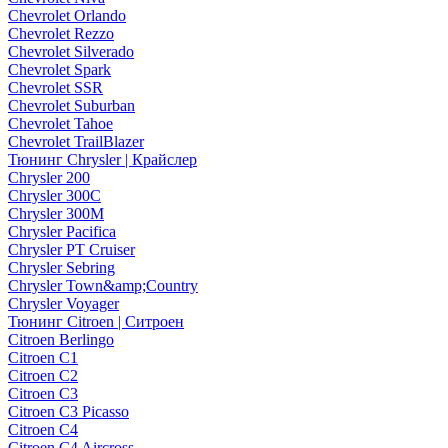
Chevrolet Orlando
Chevrolet Rezzo
Chevrolet Silverado
Chevrolet Spark
Chevrolet SSR
Chevrolet Suburban
Chevrolet Tahoe
Chevrolet TrailBlazer
Тюнинг Chrysler | Крайслер
Chrysler 200
Chrysler 300C
Chrysler 300M
Chrysler Pacifica
Chrysler PT Cruiser
Chrysler Sebring
Chrysler Town&amp;Country
Chrysler Voyager
Тюнинг Citroen | Ситроен
Citroen Berlingo
Citroen C1
Citroen C2
Citroen C3
Citroen C3 Picasso
Citroen C4
Citroen C4 Aircross