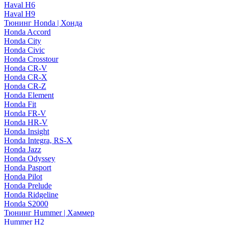
Haval H6
Haval H9
Тюнинг Honda | Хонда
Honda Accord
Honda City
Honda Civic
Honda Crosstour
Honda CR-V
Honda CR-X
Honda CR-Z
Honda Element
Honda Fit
Honda FR-V
Honda HR-V
Honda Insight
Honda Integra, RS-X
Honda Jazz
Honda Odyssey
Honda Pasport
Honda Pilot
Honda Prelude
Honda Ridgeline
Honda S2000
Тюнинг Hummer | Хаммер
Hummer H2