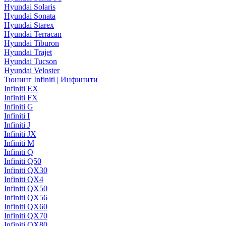
Hyundai Solaris
Hyundai Sonata
Hyundai Starex
Hyundai Terracan
Hyundai Tiburon
Hyundai Trajet
Hyundai Tucson
Hyundai Veloster
Тюнинг Infiniti | Инфинити
Infiniti EX
Infiniti FX
Infiniti G
Infiniti I
Infiniti J
Infiniti JX
Infiniti M
Infiniti Q
Infiniti Q50
Infiniti QX30
Infiniti QX4
Infiniti QX50
Infiniti QX56
Infiniti QX60
Infiniti QX70
Infiniti QX80