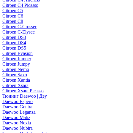
Citroen C4 Picasso
Citroen C5
Citroen C6
Citroen C8
Citroen C-Crosser
Citroen C-Elysee
Citroen DS3
Citroen DS4
Citroen DS5
Citroen Evasion
Citroen Jumper
Citroen Jumpy
Citroen Nemo
Citroen Saxo
Citroen Xantia
Citroen Xsara
Citroen Xsara Picasso
Тюнинг Daewoo | Дэу
Daewoo Espero
Daewoo Gentra
Daewoo Leganza
Daewoo Matiz
Daewoo Nexia
Daewoo Nubira