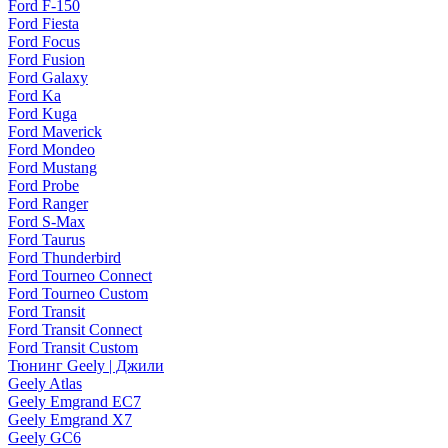
Ford F-150
Ford Fiesta
Ford Focus
Ford Fusion
Ford Galaxy
Ford Ka
Ford Kuga
Ford Maverick
Ford Mondeo
Ford Mustang
Ford Probe
Ford Ranger
Ford S-Max
Ford Taurus
Ford Thunderbird
Ford Tourneo Connect
Ford Tourneo Custom
Ford Transit
Ford Transit Connect
Ford Transit Custom
Тюнинг Geely | Джили
Geely Atlas
Geely Emgrand EC7
Geely Emgrand X7
Geely GC6