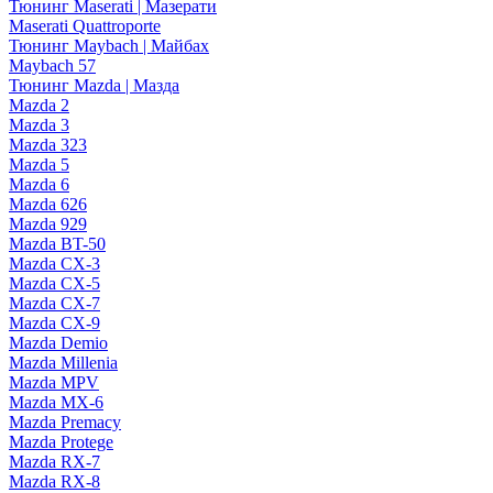
Тюнинг Maserati | Мазерати
Maserati Quattroporte
Тюнинг Maybach | Майбах
Maybach 57
Тюнинг Mazda | Мазда
Mazda 2
Mazda 3
Mazda 323
Mazda 5
Mazda 6
Mazda 626
Mazda 929
Mazda BT-50
Mazda CX-3
Mazda CX-5
Mazda CX-7
Mazda CX-9
Mazda Demio
Mazda Millenia
Mazda MPV
Mazda MX-6
Mazda Premacy
Mazda Protege
Mazda RX-7
Mazda RX-8