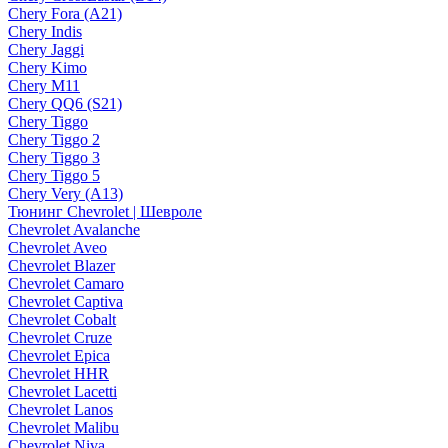
Chery Fora (A21)
Chery Indis
Chery Jaggi
Chery Kimo
Chery M11
Chery QQ6 (S21)
Chery Tiggo
Chery Tiggo 2
Chery Tiggo 3
Chery Tiggo 5
Chery Very (A13)
Тюнинг Chevrolet | Шевроле
Chevrolet Avalanche
Chevrolet Aveo
Chevrolet Blazer
Chevrolet Camaro
Chevrolet Captiva
Chevrolet Cobalt
Chevrolet Cruze
Chevrolet Epica
Chevrolet HHR
Chevrolet Lacetti
Chevrolet Lanos
Chevrolet Malibu
Chevrolet Niva