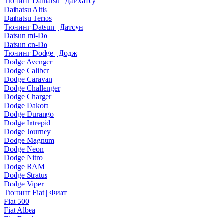
Тюнинг Daihatsu | Дайхатсу
Daihatsu Altis
Daihatsu Terios
Тюнинг Datsun | Датсун
Datsun mi-Do
Datsun on-Do
Тюнинг Dodge | Додж
Dodge Avenger
Dodge Caliber
Dodge Caravan
Dodge Challenger
Dodge Charger
Dodge Dakota
Dodge Durango
Dodge Intrepid
Dodge Journey
Dodge Magnum
Dodge Neon
Dodge Nitro
Dodge RAM
Dodge Stratus
Dodge Viper
Тюнинг Fiat | Фиат
Fiat 500
Fiat Albea