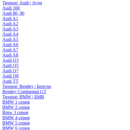
Тюнинг Audi | Ауди
Audi 100
Audi 80, 90
Audi A1
Audi A2
Audi A3
Audi A4
Audi A5
Audi A6
Audi A7
Audi A8
Audi Q3
Audi Q5
Audi Q7
Audi Q8
Audi TT
Тюнинг Bentley | Бентли
Bentley Continental GT
Тюнинг BMW | БМВ
BMW 1 серия
BMW 2 серия
Bmw 3 серия
BMW 4 серия
BMW 5 серия
BMW 6 серия