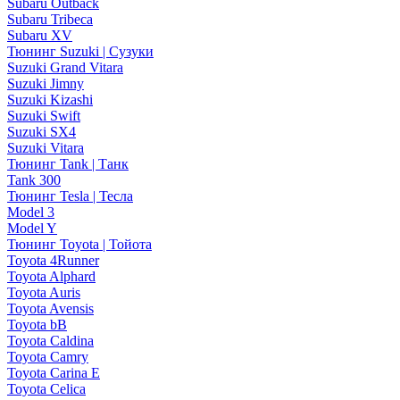
Subaru Outback
Subaru Tribeca
Subaru XV
Тюнинг Suzuki | Сузуки
Suzuki Grand Vitara
Suzuki Jimny
Suzuki Kizashi
Suzuki Swift
Suzuki SX4
Suzuki Vitara
Тюнинг Tank | Танк
Tank 300
Тюнинг Tesla | Тесла
Model 3
Model Y
Тюнинг Toyota | Тойота
Toyota 4Runner
Toyota Alphard
Toyota Auris
Toyota Avensis
Toyota bB
Toyota Caldina
Toyota Camry
Toyota Carina E
Toyota Celica