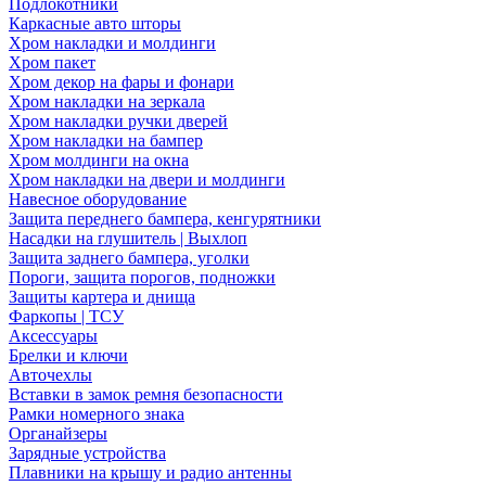
Подлокотники
Каркасные авто шторы
Хром накладки и молдинги
Хром пакет
Хром декор на фары и фонари
Хром накладки на зеркала
Хром накладки ручки дверей
Хром накладки на бампер
Хром молдинги на окна
Хром накладки на двери и молдинги
Навесное оборудование
Защита переднего бампера, кенгурятники
Насадки на глушитель | Выхлоп
Защита заднего бампера, уголки
Пороги, защита порогов, подножки
Защиты картера и днища
Фаркопы | ТСУ
Аксессуары
Брелки и ключи
Авточехлы
Вставки в замок ремня безопасности
Рамки номерного знака
Органайзеры
Зарядные устройства
Плавники на крышу и радио антенны