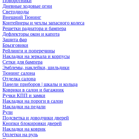
Поворотники
Дневные ходовые огни
Светодиоды
Внешний Тюнинг
Контейнеры и чехлы запасного колеса
Решетки радиатора и бампера
Дефлекторы окон и капота
Защита фар
Брызговики
Рейлинги и поперечины
Накладки на зеркала и корпусы
Сетки для бампера
Эмблемы, наклейки, шильдики
Тюнинг салона
Отделка салона
Панели приборов | шкалы и кольца
Коврики в салон и багажник
Ручки КПП и замки
Накладки на пороги в салон
Накладки на педали
Рули
Подсветка и доводчики дверей
Кнопки блокировки дверей
Накладки на коврик
Оплетки на руль