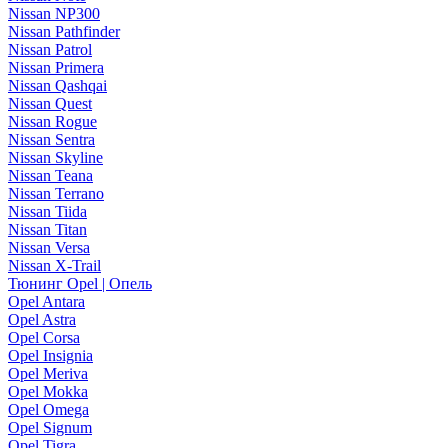
Nissan NP300
Nissan Pathfinder
Nissan Patrol
Nissan Primera
Nissan Qashqai
Nissan Quest
Nissan Rogue
Nissan Sentra
Nissan Skyline
Nissan Teana
Nissan Terrano
Nissan Tiida
Nissan Titan
Nissan Versa
Nissan X-Trail
Тюнинг Opel | Опель
Opel Antara
Opel Astra
Opel Corsa
Opel Insignia
Opel Meriva
Opel Mokka
Opel Omega
Opel Signum
Opel Tigra