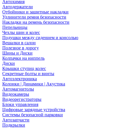
Автохимия
Автодержатели
Отбойники и защитные накладки
Удлинители ремня безопасности
Накладки на ремень безопасности
Пепельницы
Чехлы шин и колес
Подушки между сидением и консолью
Вешалки в салон
Полезное в дорогу
Шины и Диски
Колпачки на ниппель
Диски
Крышки ступиц колес
Секретные болты и винты
Автоэлектроника
Колонки | Динамики | Акустика
Автомагнитолы
Видеокамеры
Видеорегистраторы
Блоки управления
Цифровые зарядные устройства
Системы безопасной парковки
Автозапчасти
Подкрылки