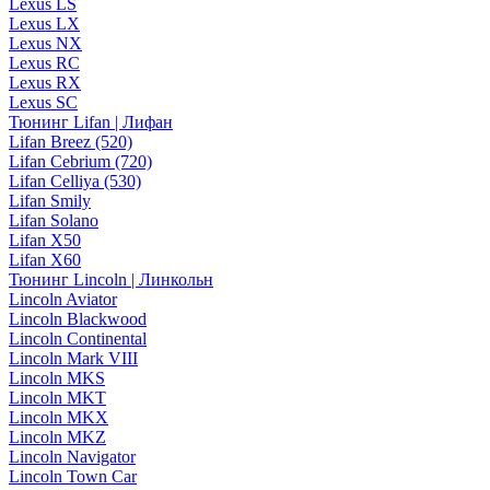
Lexus LS
Lexus LX
Lexus NX
Lexus RC
Lexus RX
Lexus SC
Тюнинг Lifan | Лифан
Lifan Breez (520)
Lifan Cebrium (720)
Lifan Celliya (530)
Lifan Smily
Lifan Solano
Lifan X50
Lifan X60
Тюнинг Lincoln | Линкольн
Lincoln Aviator
Lincoln Blackwood
Lincoln Continental
Lincoln Mark VIII
Lincoln MKS
Lincoln MKT
Lincoln MKX
Lincoln MKZ
Lincoln Navigator
Lincoln Town Car