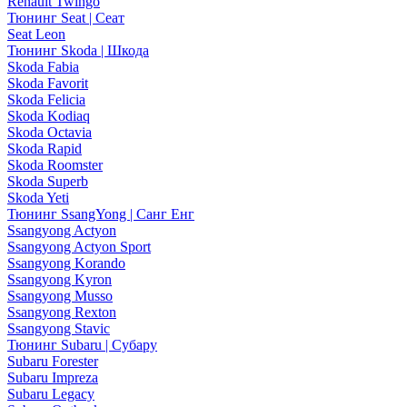
Renault Twingo
Тюнинг Seat | Сеат
Seat Leon
Тюнинг Skoda | Шкода
Skoda Fabia
Skoda Favorit
Skoda Felicia
Skoda Kodiaq
Skoda Octavia
Skoda Rapid
Skoda Roomster
Skoda Superb
Skoda Yeti
Тюнинг SsangYong | Санг Енг
Ssangyong Actyon
Ssangyong Actyon Sport
Ssangyong Korando
Ssangyong Kyron
Ssangyong Musso
Ssangyong Rexton
Ssangyong Stavic
Тюнинг Subaru | Субару
Subaru Forester
Subaru Impreza
Subaru Legacy