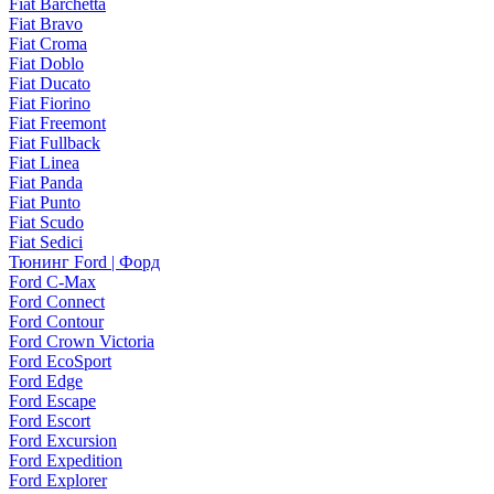
Fiat Barchetta
Fiat Bravo
Fiat Croma
Fiat Doblo
Fiat Ducato
Fiat Fiorino
Fiat Freemont
Fiat Fullback
Fiat Linea
Fiat Panda
Fiat Punto
Fiat Scudo
Fiat Sedici
Тюнинг Ford | Форд
Ford C-Max
Ford Connect
Ford Contour
Ford Crown Victoria
Ford EcoSport
Ford Edge
Ford Escape
Ford Escort
Ford Excursion
Ford Expedition
Ford Explorer