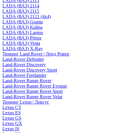
LADA (ВАЗ) 2113
LADA (ВАЗ) 2114
LADA (ВАЗ) 2115
LADA (ВАЗ) 2121 (4x4)
LADA (ВАЗ) Granta
LADA (ВАЗ) Kalina
LADA (ВАЗ) Largus
LADA (ВАЗ) Priora
LADA (ВАЗ) Vesta
LADA (ВАЗ) X-Ray
Тюнинг Land Rover | Ленд Ровер
Land-Rover Defender
Land-Rover Discovery
Land-Rover Discovery Sport
Land-Rover Freelander
Land-Rover Range Rover
Land-Rover Range Rover Evoque
Land-Rover Range Rover Sport
Land-Rover Range Rover Velar
Тюнинг Lexus | Лексус
Lexus CT
Lexus ES
Lexus GS
Lexus GX
Lexus IS