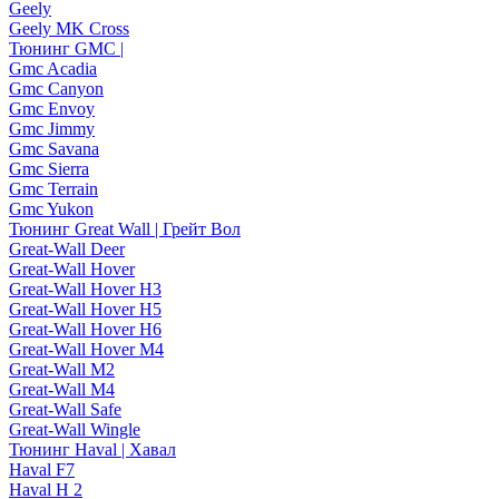
Geely
Geely MK Cross
Тюнинг GMC |
Gmc Acadia
Gmc Canyon
Gmc Envoy
Gmc Jimmy
Gmc Savana
Gmc Sierra
Gmc Terrain
Gmc Yukon
Тюнинг Great Wall | Грейт Вол
Great-Wall Deer
Great-Wall Hover
Great-Wall Hover H3
Great-Wall Hover H5
Great-Wall Hover H6
Great-Wall Hover M4
Great-Wall M2
Great-Wall M4
Great-Wall Safe
Great-Wall Wingle
Тюнинг Haval | Хавал
Haval F7
Haval H 2