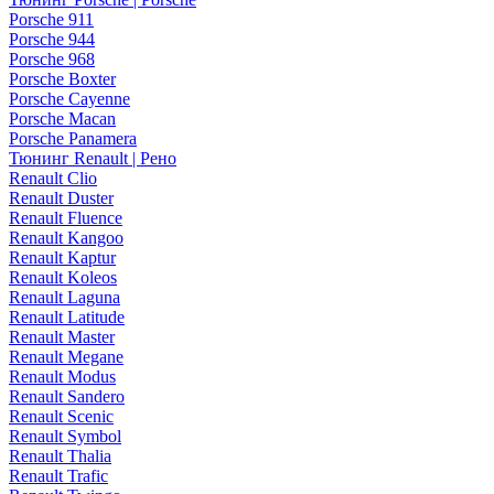
Porsche 911
Porsche 944
Porsche 968
Porsche Boxter
Porsche Cayenne
Porsche Macan
Porsche Panamera
Тюнинг Renault | Рено
Renault Clio
Renault Duster
Renault Fluence
Renault Kangoo
Renault Kaptur
Renault Koleos
Renault Laguna
Renault Latitude
Renault Master
Renault Megane
Renault Modus
Renault Sandero
Renault Scenic
Renault Symbol
Renault Thalia
Renault Trafic