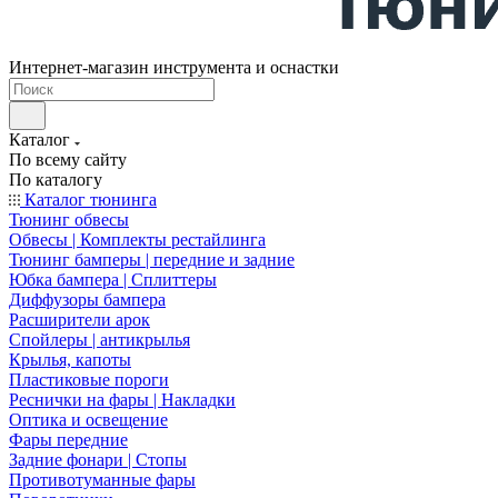
Интернет-магазин инструмента и оснастки
Каталог
По всему сайту
По каталогу
Каталог тюнинга
Тюнинг обвесы
Обвесы | Комплекты рестайлинга
Тюнинг бамперы | передние и задние
Юбка бампера | Сплиттеры
Диффузоры бампера
Расширители арок
Спойлеры | антикрылья
Крылья, капоты
Пластиковые пороги
Реснички на фары | Накладки
Оптика и освещение
Фары передние
Задние фонари | Стопы
Противотуманные фары