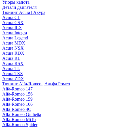
Упоры капота
Детали двигателя
Тюнинг Acura | Акура
Acura CL
Acura CSX
Acura ILX
Acura Integra
Acura Legend
Acura MDX
Acura NSX
Acura RDX
Acura RL
Acura RSX
Acura TL
Acura TSX
Acura ZDX
Тюнинг Alfa-Romeo | Альфа Ромео
Alfa-Romeo 147
Alfa-Romeo 156
Alfa-Romeo 159
Alfa-Romeo 166
Alfa-Romeo 4C
Alfa-Romeo Giulietta
Alfa-Romeo MiTo
Alfa-Romeo Spider