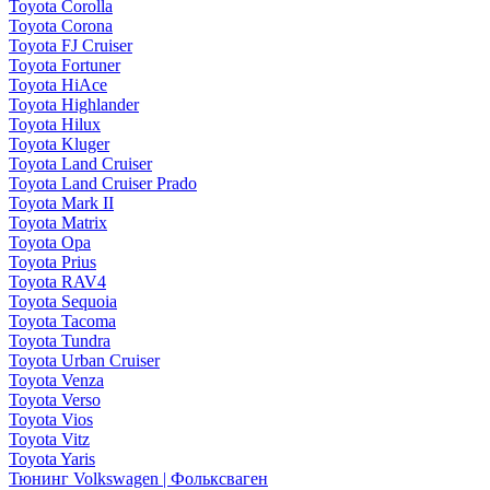
Toyota Corolla
Toyota Corona
Toyota FJ Cruiser
Toyota Fortuner
Toyota HiAce
Toyota Highlander
Toyota Hilux
Toyota Kluger
Toyota Land Cruiser
Toyota Land Cruiser Prado
Toyota Mark II
Toyota Matrix
Toyota Opa
Toyota Prius
Toyota RAV4
Toyota Sequoia
Toyota Tacoma
Toyota Tundra
Toyota Urban Cruiser
Toyota Venza
Toyota Verso
Toyota Vios
Toyota Vitz
Toyota Yaris
Тюнинг Volkswagen | Фольксваген