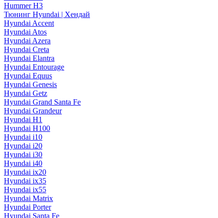
Hummer H3
Тюнинг Hyundai | Хендай
Hyundai Accent
Hyundai Atos
Hyundai Azera
Hyundai Creta
Hyundai Elantra
Hyundai Entourage
Hyundai Equus
Hyundai Genesis
Hyundai Getz
Hyundai Grand Santa Fe
Hyundai Grandeur
Hyundai H1
Hyundai H100
Hyundai i10
Hyundai i20
Hyundai i30
Hyundai i40
Hyundai ix20
Hyundai ix35
Hyundai ix55
Hyundai Matrix
Hyundai Porter
Hyundai Santa Fe