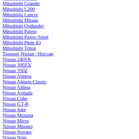
Mitsubishi Grandis
Mitsubishi L200
Mitsubishi Lancer
Mitsubishi Mirage
Mitsubishi Outlander
Mitsubishi Pajero
Mitsubishi Pajero Sport
Mitsubishi Pinin IO
Mitsubishi Triton
Тюнинг Nissan | Ниссан
Nissan 240SX
Nissan 300ZX
Nissan 350Z
Nissan Almera
Nissan Almera Classic
Nissan Altima
Nissan Armada
Nissan Cube
Nissan GT-R
Nissan Juke
Nissan Maxima
Nissan Micra
Nissan Murano
Nissan Navara
Nissan Note