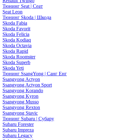
Renault Twingo
Тюнинг Seat | Сеат
Seat Leon
Тюнинг Skoda | Шкода
Skoda Fabia
Skoda Favorit
Skoda Felicia
Skoda Kodiaq
Skoda Octavia
Skoda Rapid
Skoda Roomster
Skoda Superb
Skoda Yeti
Тюнинг SsangYong | Санг Енг
Ssangyong Actyon
Ssangyong Actyon Sport
Ssangyong Korando
Ssangyong Kyron
Ssangyong Musso
Ssangyong Rexton
Ssangyong Stavic
Тюнинг Subaru | Субару
Subaru Forester
Subaru Impreza
Subaru Legacy