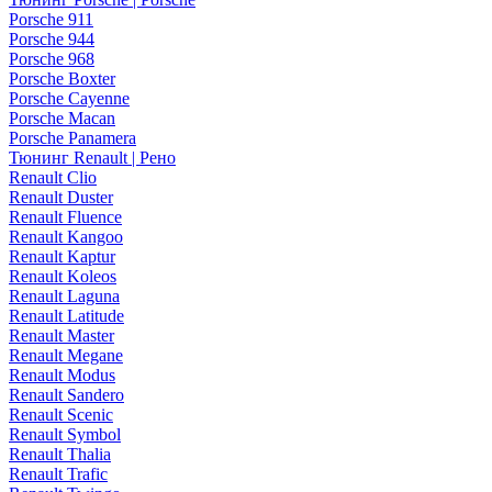
Porsche 911
Porsche 944
Porsche 968
Porsche Boxter
Porsche Cayenne
Porsche Macan
Porsche Panamera
Тюнинг Renault | Рено
Renault Clio
Renault Duster
Renault Fluence
Renault Kangoo
Renault Kaptur
Renault Koleos
Renault Laguna
Renault Latitude
Renault Master
Renault Megane
Renault Modus
Renault Sandero
Renault Scenic
Renault Symbol
Renault Thalia
Renault Trafic