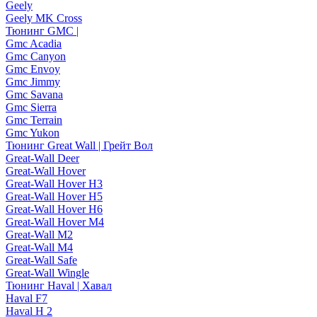
Geely
Geely MK Cross
Тюнинг GMC |
Gmc Acadia
Gmc Canyon
Gmc Envoy
Gmc Jimmy
Gmc Savana
Gmc Sierra
Gmc Terrain
Gmc Yukon
Тюнинг Great Wall | Грейт Вол
Great-Wall Deer
Great-Wall Hover
Great-Wall Hover H3
Great-Wall Hover H5
Great-Wall Hover H6
Great-Wall Hover M4
Great-Wall M2
Great-Wall M4
Great-Wall Safe
Great-Wall Wingle
Тюнинг Haval | Хавал
Haval F7
Haval H 2