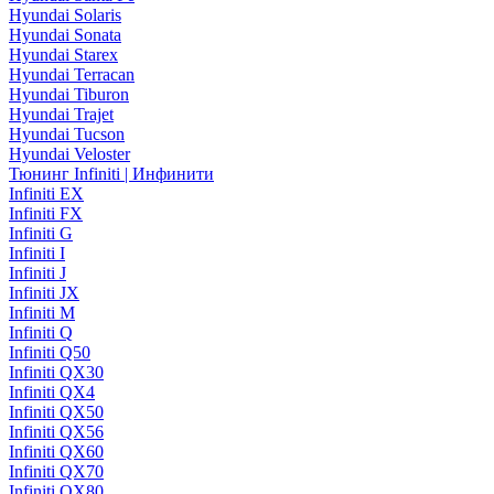
Hyundai Solaris
Hyundai Sonata
Hyundai Starex
Hyundai Terracan
Hyundai Tiburon
Hyundai Trajet
Hyundai Tucson
Hyundai Veloster
Тюнинг Infiniti | Инфинити
Infiniti EX
Infiniti FX
Infiniti G
Infiniti I
Infiniti J
Infiniti JX
Infiniti M
Infiniti Q
Infiniti Q50
Infiniti QX30
Infiniti QX4
Infiniti QX50
Infiniti QX56
Infiniti QX60
Infiniti QX70
Infiniti QX80