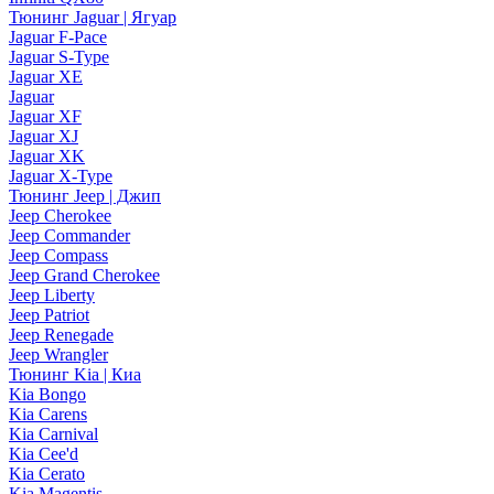
Тюнинг Jaguar | Ягуар
Jaguar F-Pace
Jaguar S-Type
Jaguar XE
Jaguar
Jaguar XF
Jaguar XJ
Jaguar XK
Jaguar X-Type
Тюнинг Jeep | Джип
Jeep Cherokee
Jeep Commander
Jeep Compass
Jeep Grand Cherokee
Jeep Liberty
Jeep Patriot
Jeep Renegade
Jeep Wrangler
Тюнинг Kia | Киа
Kia Bongo
Kia Carens
Kia Carnival
Kia Cee'd
Kia Cerato
Kia Magentis