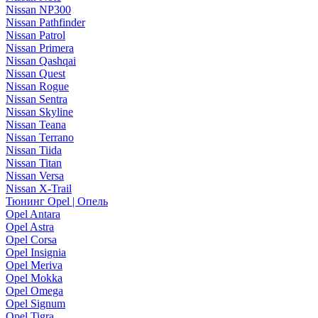
Nissan NP300
Nissan Pathfinder
Nissan Patrol
Nissan Primera
Nissan Qashqai
Nissan Quest
Nissan Rogue
Nissan Sentra
Nissan Skyline
Nissan Teana
Nissan Terrano
Nissan Tiida
Nissan Titan
Nissan Versa
Nissan X-Trail
Тюнинг Opel | Опель
Opel Antara
Opel Astra
Opel Corsa
Opel Insignia
Opel Meriva
Opel Mokka
Opel Omega
Opel Signum
Opel Tigra