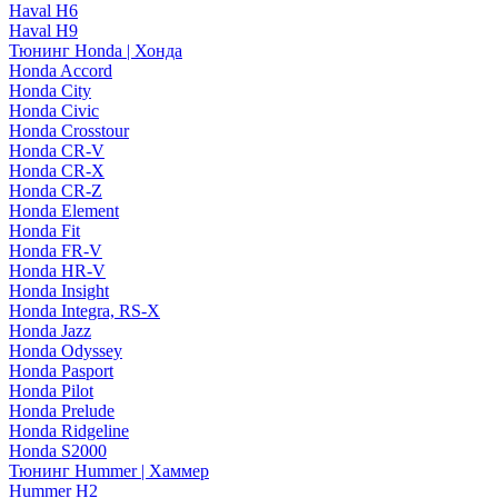
Haval H6
Haval H9
Тюнинг Honda | Хонда
Honda Accord
Honda City
Honda Civic
Honda Crosstour
Honda CR-V
Honda CR-X
Honda CR-Z
Honda Element
Honda Fit
Honda FR-V
Honda HR-V
Honda Insight
Honda Integra, RS-X
Honda Jazz
Honda Odyssey
Honda Pasport
Honda Pilot
Honda Prelude
Honda Ridgeline
Honda S2000
Тюнинг Hummer | Хаммер
Hummer H2