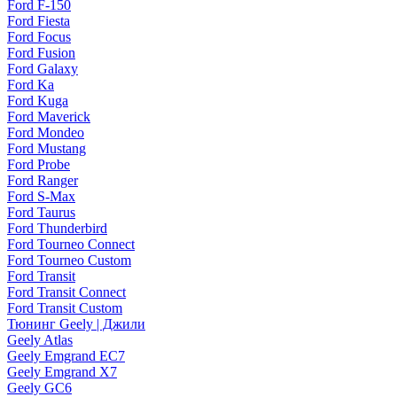
Ford F-150
Ford Fiesta
Ford Focus
Ford Fusion
Ford Galaxy
Ford Ka
Ford Kuga
Ford Maverick
Ford Mondeo
Ford Mustang
Ford Probe
Ford Ranger
Ford S-Max
Ford Taurus
Ford Thunderbird
Ford Tourneo Connect
Ford Tourneo Custom
Ford Transit
Ford Transit Connect
Ford Transit Custom
Тюнинг Geely | Джили
Geely Atlas
Geely Emgrand EC7
Geely Emgrand X7
Geely GC6