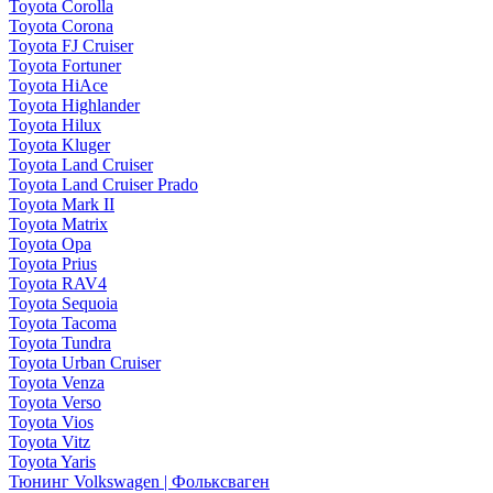
Toyota Corolla
Toyota Corona
Toyota FJ Cruiser
Toyota Fortuner
Toyota HiAce
Toyota Highlander
Toyota Hilux
Toyota Kluger
Toyota Land Cruiser
Toyota Land Cruiser Prado
Toyota Mark II
Toyota Matrix
Toyota Opa
Toyota Prius
Toyota RAV4
Toyota Sequoia
Toyota Tacoma
Toyota Tundra
Toyota Urban Cruiser
Toyota Venza
Toyota Verso
Toyota Vios
Toyota Vitz
Toyota Yaris
Тюнинг Volkswagen | Фольксваген