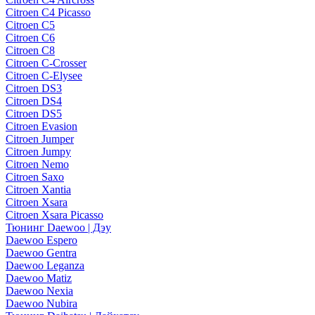
Citroen C4 Picasso
Citroen C5
Citroen C6
Citroen C8
Citroen C-Crosser
Citroen C-Elysee
Citroen DS3
Citroen DS4
Citroen DS5
Citroen Evasion
Citroen Jumper
Citroen Jumpy
Citroen Nemo
Citroen Saxo
Citroen Xantia
Citroen Xsara
Citroen Xsara Picasso
Тюнинг Daewoo | Дэу
Daewoo Espero
Daewoo Gentra
Daewoo Leganza
Daewoo Matiz
Daewoo Nexia
Daewoo Nubira