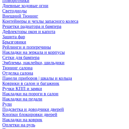
Поворотники
Дневные ходовые огни
Светодиоды
Внешний Тюнинг
Контейнеры и чехлы запасного колеса
Решетки радиатора и бампера
Дефлекторы окон и капота
Защита фар
Брызговики
Рейлинги и поперечины
Накладки на зеркала и корпусы
Сетки для бампера
Эмблемы, наклейки, шильдики
Тюнинг салона
Отделка салона
Панели приборов | шкалы и кольца
Коврики в салон и багажник
Ручки КПП и замки
Накладки на пороги в салон
Накладки на педали
Рули
Подсветка и доводчики дверей
Кнопки блокировки дверей
Накладки на коврик
Оплетки на руль