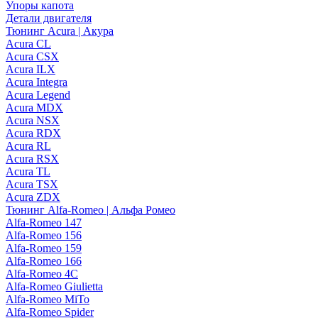
Упоры капота
Детали двигателя
Тюнинг Acura | Акура
Acura CL
Acura CSX
Acura ILX
Acura Integra
Acura Legend
Acura MDX
Acura NSX
Acura RDX
Acura RL
Acura RSX
Acura TL
Acura TSX
Acura ZDX
Тюнинг Alfa-Romeo | Альфа Ромео
Alfa-Romeo 147
Alfa-Romeo 156
Alfa-Romeo 159
Alfa-Romeo 166
Alfa-Romeo 4C
Alfa-Romeo Giulietta
Alfa-Romeo MiTo
Alfa-Romeo Spider