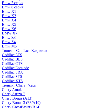
Bmw 7 серия
Bmw 8 серия
Bmw X1
Bmw X3
Bmw X4
Bmw X5
Bmw X6
BMW X7
Bmw Z3
Bmw Z4
Bmw М6
Тюнинг Cadillac | Кадиллак
Cadillac ATS
Cadillac BLS
Cadillac CTS
Cadillac Escalade
Cadillac SRX
Cadillac STS
Cadillac XT5
Тюнинг Chery | Чери
Chery Amulet
Chery Arrizo 7
Chery Bonus (A13)
Chery Bonus 3 (E3/A19)
Chery CrossEastar (B14)