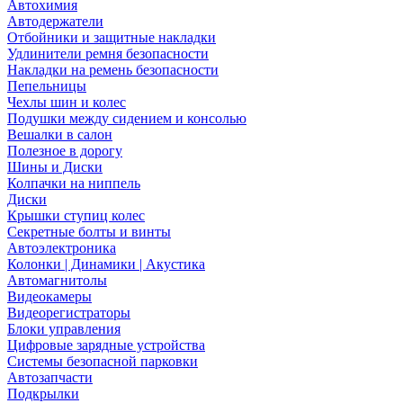
Автохимия
Автодержатели
Отбойники и защитные накладки
Удлинители ремня безопасности
Накладки на ремень безопасности
Пепельницы
Чехлы шин и колес
Подушки между сидением и консолью
Вешалки в салон
Полезное в дорогу
Шины и Диски
Колпачки на ниппель
Диски
Крышки ступиц колес
Секретные болты и винты
Автоэлектроника
Колонки | Динамики | Акустика
Автомагнитолы
Видеокамеры
Видеорегистраторы
Блоки управления
Цифровые зарядные устройства
Системы безопасной парковки
Автозапчасти
Подкрылки