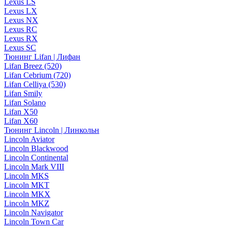
Lexus LS
Lexus LX
Lexus NX
Lexus RC
Lexus RX
Lexus SC
Тюнинг Lifan | Лифан
Lifan Breez (520)
Lifan Cebrium (720)
Lifan Celliya (530)
Lifan Smily
Lifan Solano
Lifan X50
Lifan X60
Тюнинг Lincoln | Линкольн
Lincoln Aviator
Lincoln Blackwood
Lincoln Continental
Lincoln Mark VIII
Lincoln MKS
Lincoln MKT
Lincoln MKX
Lincoln MKZ
Lincoln Navigator
Lincoln Town Car