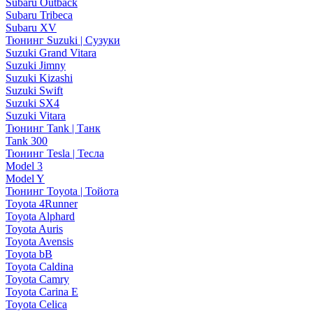
Subaru Outback
Subaru Tribeca
Subaru XV
Тюнинг Suzuki | Сузуки
Suzuki Grand Vitara
Suzuki Jimny
Suzuki Kizashi
Suzuki Swift
Suzuki SX4
Suzuki Vitara
Тюнинг Tank | Танк
Tank 300
Тюнинг Tesla | Тесла
Model 3
Model Y
Тюнинг Toyota | Тойота
Toyota 4Runner
Toyota Alphard
Toyota Auris
Toyota Avensis
Toyota bB
Toyota Caldina
Toyota Camry
Toyota Carina E
Toyota Celica