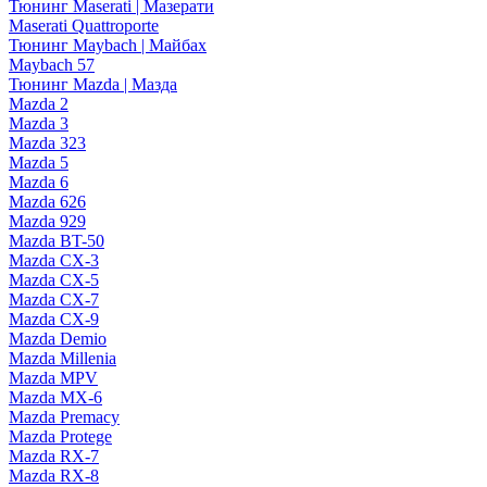
Тюнинг Maserati | Мазерати
Maserati Quattroporte
Тюнинг Maybach | Майбах
Maybach 57
Тюнинг Mazda | Мазда
Mazda 2
Mazda 3
Mazda 323
Mazda 5
Mazda 6
Mazda 626
Mazda 929
Mazda BT-50
Mazda CX-3
Mazda CX-5
Mazda CX-7
Mazda CX-9
Mazda Demio
Mazda Millenia
Mazda MPV
Mazda MX-6
Mazda Premacy
Mazda Protege
Mazda RX-7
Mazda RX-8