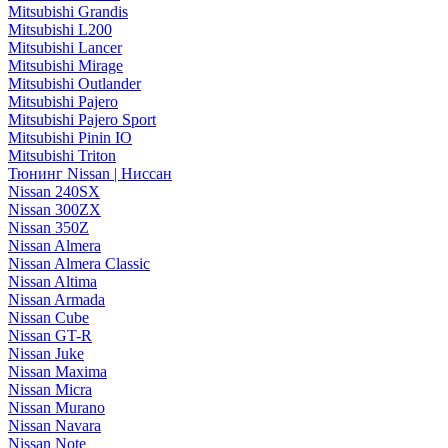
Mitsubishi Grandis
Mitsubishi L200
Mitsubishi Lancer
Mitsubishi Mirage
Mitsubishi Outlander
Mitsubishi Pajero
Mitsubishi Pajero Sport
Mitsubishi Pinin IO
Mitsubishi Triton
Тюнинг Nissan | Ниссан
Nissan 240SX
Nissan 300ZX
Nissan 350Z
Nissan Almera
Nissan Almera Classic
Nissan Altima
Nissan Armada
Nissan Cube
Nissan GT-R
Nissan Juke
Nissan Maxima
Nissan Micra
Nissan Murano
Nissan Navara
Nissan Note