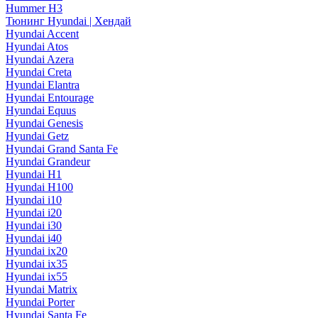
Hummer H3
Тюнинг Hyundai | Хендай
Hyundai Accent
Hyundai Atos
Hyundai Azera
Hyundai Creta
Hyundai Elantra
Hyundai Entourage
Hyundai Equus
Hyundai Genesis
Hyundai Getz
Hyundai Grand Santa Fe
Hyundai Grandeur
Hyundai H1
Hyundai H100
Hyundai i10
Hyundai i20
Hyundai i30
Hyundai i40
Hyundai ix20
Hyundai ix35
Hyundai ix55
Hyundai Matrix
Hyundai Porter
Hyundai Santa Fe