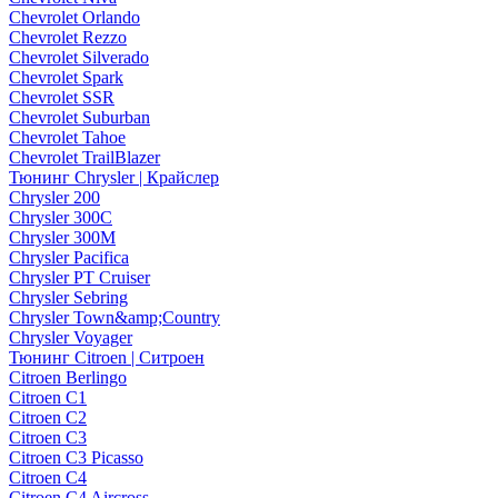
Chevrolet Orlando
Chevrolet Rezzo
Chevrolet Silverado
Chevrolet Spark
Chevrolet SSR
Chevrolet Suburban
Chevrolet Tahoe
Chevrolet TrailBlazer
Тюнинг Chrysler | Крайслер
Chrysler 200
Chrysler 300C
Chrysler 300M
Chrysler Pacifica
Chrysler PT Cruiser
Chrysler Sebring
Chrysler Town&amp;Country
Chrysler Voyager
Тюнинг Citroen | Ситроен
Citroen Berlingo
Citroen C1
Citroen C2
Citroen C3
Citroen C3 Picasso
Citroen C4
Citroen C4 Aircross