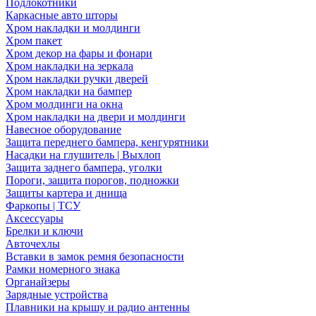
Подлокотники
Каркасные авто шторы
Хром накладки и молдинги
Хром пакет
Хром декор на фары и фонари
Хром накладки на зеркала
Хром накладки ручки дверей
Хром накладки на бампер
Хром молдинги на окна
Хром накладки на двери и молдинги
Навесное оборудование
Защита переднего бампера, кенгурятники
Насадки на глушитель | Выхлоп
Защита заднего бампера, уголки
Пороги, защита порогов, подножки
Защиты картера и днища
Фаркопы | ТСУ
Аксессуары
Брелки и ключи
Авточехлы
Вставки в замок ремня безопасности
Рамки номерного знака
Органайзеры
Зарядные устройства
Плавники на крышу и радио антенны