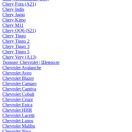
Chery Fora (A21)
Chery Indis
Chery Jaggi
Chery Kimo
Chery M11
Chery QQ6 (S21)
Chery Tiggo
Chery Tiggo 2
Chery Tiggo 3
Chery Tiggo 5
Chery Very (A13)
Тюнинг Chevrolet | Шевроле
Chevrolet Avalanche
Chevrolet Aveo
Chevrolet Blazer
Chevrolet Camaro
Chevrolet Captiva
Chevrolet Cobalt
Chevrolet Cruze
Chevrolet Epica
Chevrolet HHR
Chevrolet Lacetti
Chevrolet Lanos
Chevrolet Malibu
Chevrolet Niva