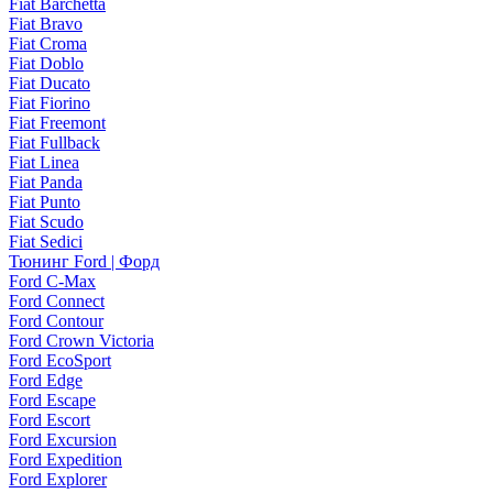
Fiat Barchetta
Fiat Bravo
Fiat Croma
Fiat Doblo
Fiat Ducato
Fiat Fiorino
Fiat Freemont
Fiat Fullback
Fiat Linea
Fiat Panda
Fiat Punto
Fiat Scudo
Fiat Sedici
Тюнинг Ford | Форд
Ford C-Max
Ford Connect
Ford Contour
Ford Crown Victoria
Ford EcoSport
Ford Edge
Ford Escape
Ford Escort
Ford Excursion
Ford Expedition
Ford Explorer