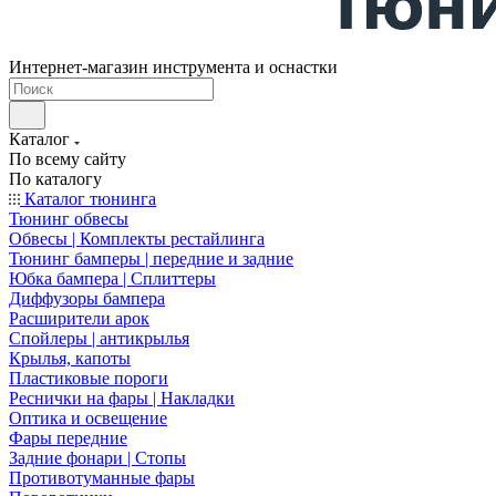
Интернет-магазин инструмента и оснастки
Каталог
По всему сайту
По каталогу
Каталог тюнинга
Тюнинг обвесы
Обвесы | Комплекты рестайлинга
Тюнинг бамперы | передние и задние
Юбка бампера | Сплиттеры
Диффузоры бампера
Расширители арок
Спойлеры | антикрылья
Крылья, капоты
Пластиковые пороги
Реснички на фары | Накладки
Оптика и освещение
Фары передние
Задние фонари | Стопы
Противотуманные фары