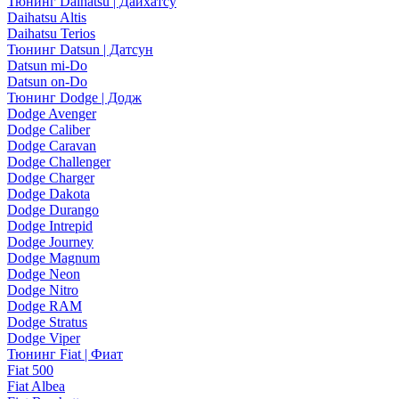
Тюнинг Daihatsu | Дайхатсу
Daihatsu Altis
Daihatsu Terios
Тюнинг Datsun | Датсун
Datsun mi-Do
Datsun on-Do
Тюнинг Dodge | Додж
Dodge Avenger
Dodge Caliber
Dodge Caravan
Dodge Challenger
Dodge Charger
Dodge Dakota
Dodge Durango
Dodge Intrepid
Dodge Journey
Dodge Magnum
Dodge Neon
Dodge Nitro
Dodge RAM
Dodge Stratus
Dodge Viper
Тюнинг Fiat | Фиат
Fiat 500
Fiat Albea