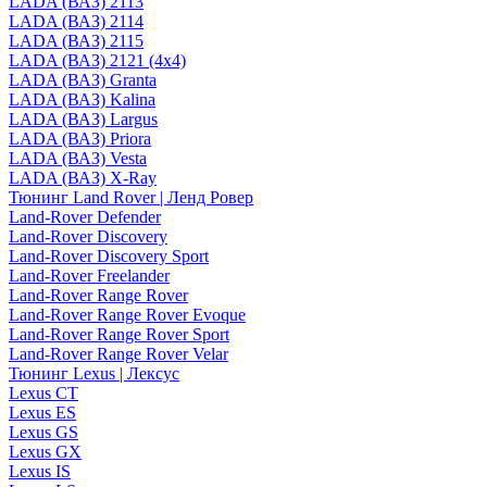
LADA (ВАЗ) 2113
LADA (ВАЗ) 2114
LADA (ВАЗ) 2115
LADA (ВАЗ) 2121 (4x4)
LADA (ВАЗ) Granta
LADA (ВАЗ) Kalina
LADA (ВАЗ) Largus
LADA (ВАЗ) Priora
LADA (ВАЗ) Vesta
LADA (ВАЗ) X-Ray
Тюнинг Land Rover | Ленд Ровер
Land-Rover Defender
Land-Rover Discovery
Land-Rover Discovery Sport
Land-Rover Freelander
Land-Rover Range Rover
Land-Rover Range Rover Evoque
Land-Rover Range Rover Sport
Land-Rover Range Rover Velar
Тюнинг Lexus | Лексус
Lexus CT
Lexus ES
Lexus GS
Lexus GX
Lexus IS