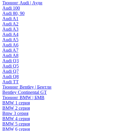
Тюнинг Audi | Ауди
Audi 100
Audi 80, 90
Audi A1
Audi A2
Audi A3
Audi A4
Audi A5
Audi A6
Audi A7
Audi A8
Audi Q3
Audi Q5
Audi Q7
Audi Q8
Audi TT
Тюнинг Bentley | Бентли
Bentley Continental GT
Тюнинг BMW | БМВ
BMW 1 серия
BMW 2 серия
Bmw 3 серия
BMW 4 серия
BMW 5 серия
BMW 6 серия