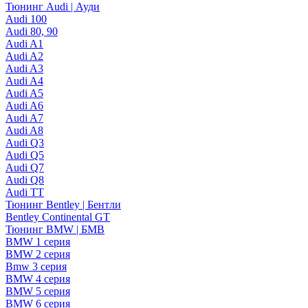
Тюнинг Audi | Ауди
Audi 100
Audi 80, 90
Audi A1
Audi A2
Audi A3
Audi A4
Audi A5
Audi A6
Audi A7
Audi A8
Audi Q3
Audi Q5
Audi Q7
Audi Q8
Audi TT
Тюнинг Bentley | Бентли
Bentley Continental GT
Тюнинг BMW | БМВ
BMW 1 серия
BMW 2 серия
Bmw 3 серия
BMW 4 серия
BMW 5 серия
BMW 6 серия