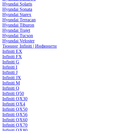
Hyundai Solaris
Hyundai Sonata
Hyundai Starex
Hyundai Terracan
Hyundai Tiburon
Hyundai Trajet
Hyundai Tucson
Hyundai Veloster
Тюнинг Infiniti | Инфинити
Infiniti EX
Infiniti FX
Infiniti G
Infiniti I
Infiniti J
Infiniti JX
Infiniti M
Infiniti Q
Infiniti Q50
Infiniti QX30
Infiniti QX4
Infiniti QX50
Infiniti QX56
Infiniti QX60
Infiniti QX70
Infiniti QX80