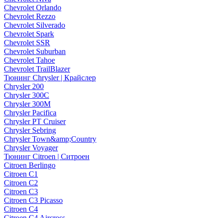
Chevrolet Orlando
Chevrolet Rezzo
Chevrolet Silverado
Chevrolet Spark
Chevrolet SSR
Chevrolet Suburban
Chevrolet Tahoe
Chevrolet TrailBlazer
Тюнинг Chrysler | Крайслер
Chrysler 200
Chrysler 300C
Chrysler 300M
Chrysler Pacifica
Chrysler PT Cruiser
Chrysler Sebring
Chrysler Town&amp;Country
Chrysler Voyager
Тюнинг Citroen | Ситроен
Citroen Berlingo
Citroen C1
Citroen C2
Citroen C3
Citroen C3 Picasso
Citroen C4
Citroen C4 Aircross