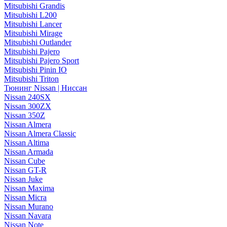
Mitsubishi Grandis
Mitsubishi L200
Mitsubishi Lancer
Mitsubishi Mirage
Mitsubishi Outlander
Mitsubishi Pajero
Mitsubishi Pajero Sport
Mitsubishi Pinin IO
Mitsubishi Triton
Тюнинг Nissan | Ниссан
Nissan 240SX
Nissan 300ZX
Nissan 350Z
Nissan Almera
Nissan Almera Classic
Nissan Altima
Nissan Armada
Nissan Cube
Nissan GT-R
Nissan Juke
Nissan Maxima
Nissan Micra
Nissan Murano
Nissan Navara
Nissan Note