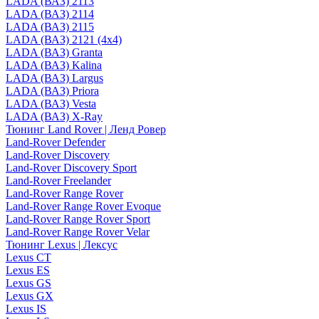
LADA (ВАЗ) 2113
LADA (ВАЗ) 2114
LADA (ВАЗ) 2115
LADA (ВАЗ) 2121 (4x4)
LADA (ВАЗ) Granta
LADA (ВАЗ) Kalina
LADA (ВАЗ) Largus
LADA (ВАЗ) Priora
LADA (ВАЗ) Vesta
LADA (ВАЗ) X-Ray
Тюнинг Land Rover | Ленд Ровер
Land-Rover Defender
Land-Rover Discovery
Land-Rover Discovery Sport
Land-Rover Freelander
Land-Rover Range Rover
Land-Rover Range Rover Evoque
Land-Rover Range Rover Sport
Land-Rover Range Rover Velar
Тюнинг Lexus | Лексус
Lexus CT
Lexus ES
Lexus GS
Lexus GX
Lexus IS