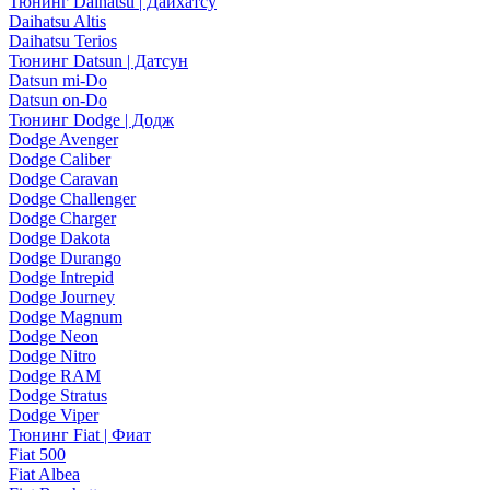
Тюнинг Daihatsu | Дайхатсу
Daihatsu Altis
Daihatsu Terios
Тюнинг Datsun | Датсун
Datsun mi-Do
Datsun on-Do
Тюнинг Dodge | Додж
Dodge Avenger
Dodge Caliber
Dodge Caravan
Dodge Challenger
Dodge Charger
Dodge Dakota
Dodge Durango
Dodge Intrepid
Dodge Journey
Dodge Magnum
Dodge Neon
Dodge Nitro
Dodge RAM
Dodge Stratus
Dodge Viper
Тюнинг Fiat | Фиат
Fiat 500
Fiat Albea