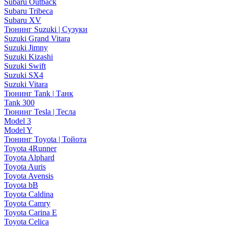
Subaru Outback
Subaru Tribeca
Subaru XV
Тюнинг Suzuki | Сузуки
Suzuki Grand Vitara
Suzuki Jimny
Suzuki Kizashi
Suzuki Swift
Suzuki SX4
Suzuki Vitara
Тюнинг Tank | Танк
Tank 300
Тюнинг Tesla | Тесла
Model 3
Model Y
Тюнинг Toyota | Тойота
Toyota 4Runner
Toyota Alphard
Toyota Auris
Toyota Avensis
Toyota bB
Toyota Caldina
Toyota Camry
Toyota Carina E
Toyota Celica