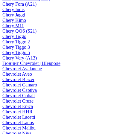
Chery Fora (A21)
Chery Indis
Chery Jaggi
Chery Kimo
Chery M11
Chery QQ6 (S21)
Chery Tiggo
Chery Tiggo 2
Chery Tiggo 3
Chery Tiggo 5
Chery Very (A13)
Тюнинг Chevrolet | Шевроле
Chevrolet Avalanche
Chevrolet Aveo
Chevrolet Blazer
Chevrolet Camaro
Chevrolet Captiva
Chevrolet Cobalt
Chevrolet Cruze
Chevrolet Epica
Chevrolet HHR
Chevrolet Lacetti
Chevrolet Lanos
Chevrolet Malibu
Chevrolet Niva