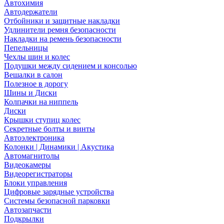
Автохимия
Автодержатели
Отбойники и защитные накладки
Удлинители ремня безопасности
Накладки на ремень безопасности
Пепельницы
Чехлы шин и колес
Подушки между сидением и консолью
Вешалки в салон
Полезное в дорогу
Шины и Диски
Колпачки на ниппель
Диски
Крышки ступиц колес
Секретные болты и винты
Автоэлектроника
Колонки | Динамики | Акустика
Автомагнитолы
Видеокамеры
Видеорегистраторы
Блоки управления
Цифровые зарядные устройства
Системы безопасной парковки
Автозапчасти
Подкрылки