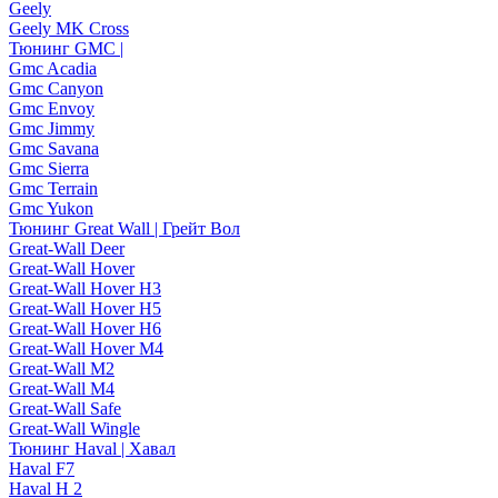
Geely
Geely MK Cross
Тюнинг GMC |
Gmc Acadia
Gmc Canyon
Gmc Envoy
Gmc Jimmy
Gmc Savana
Gmc Sierra
Gmc Terrain
Gmc Yukon
Тюнинг Great Wall | Грейт Вол
Great-Wall Deer
Great-Wall Hover
Great-Wall Hover H3
Great-Wall Hover H5
Great-Wall Hover H6
Great-Wall Hover M4
Great-Wall M2
Great-Wall M4
Great-Wall Safe
Great-Wall Wingle
Тюнинг Haval | Хавал
Haval F7
Haval H 2