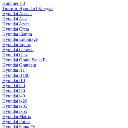
Hummer H3
Тюнинг Hyundai | Хендай
Hyundai Accent
Hyundai Atos
Hyundai Azera
Hyundai Creta
Hyundai Elantra
Hyundai Entourage
Hyundai Equus
Hyundai Genesis
Hyundai Getz
Hyundai Grand Santa Fe
Hyundai Grandeur
Hyundai H1
Hyundai H100
Hyundai i10
Hyundai i20
Hyundai i30
Hyundai i40
Hyundai ix20
Hyundai ix35
Hyundai ix55
Hyundai Matrix
Hyundai Porter
Hyundai Santa Fe