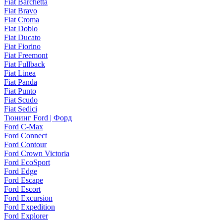
Fiat Barchetta
Fiat Bravo
Fiat Croma
Fiat Doblo
Fiat Ducato
Fiat Fiorino
Fiat Freemont
Fiat Fullback
Fiat Linea
Fiat Panda
Fiat Punto
Fiat Scudo
Fiat Sedici
Тюнинг Ford | Форд
Ford C-Max
Ford Connect
Ford Contour
Ford Crown Victoria
Ford EcoSport
Ford Edge
Ford Escape
Ford Escort
Ford Excursion
Ford Expedition
Ford Explorer