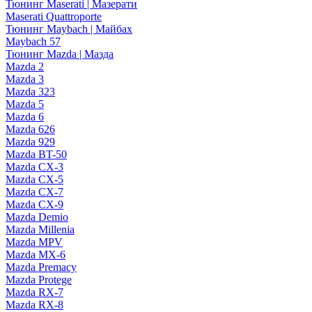
Тюнинг Maserati | Мазерати
Maserati Quattroporte
Тюнинг Maybach | Майбах
Maybach 57
Тюнинг Mazda | Мазда
Mazda 2
Mazda 3
Mazda 323
Mazda 5
Mazda 6
Mazda 626
Mazda 929
Mazda BT-50
Mazda CX-3
Mazda CX-5
Mazda CX-7
Mazda CX-9
Mazda Demio
Mazda Millenia
Mazda MPV
Mazda MX-6
Mazda Premacy
Mazda Protege
Mazda RX-7
Mazda RX-8