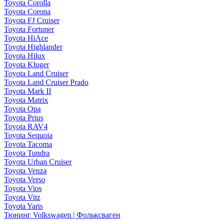
Toyota Corolla
Toyota Corona
Toyota FJ Cruiser
Toyota Fortuner
Toyota HiAce
Toyota Highlander
Toyota Hilux
Toyota Kluger
Toyota Land Cruiser
Toyota Land Cruiser Prado
Toyota Mark II
Toyota Matrix
Toyota Opa
Toyota Prius
Toyota RAV4
Toyota Sequoia
Toyota Tacoma
Toyota Tundra
Toyota Urban Cruiser
Toyota Venza
Toyota Verso
Toyota Vios
Toyota Vitz
Toyota Yaris
Тюнинг Volkswagen | Фольксваген