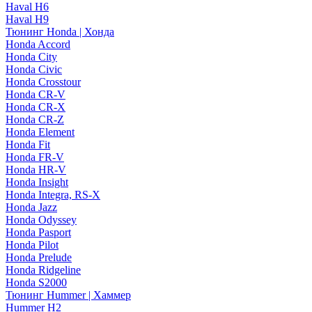
Haval H6
Haval H9
Тюнинг Honda | Хонда
Honda Accord
Honda City
Honda Civic
Honda Crosstour
Honda CR-V
Honda CR-X
Honda CR-Z
Honda Element
Honda Fit
Honda FR-V
Honda HR-V
Honda Insight
Honda Integra, RS-X
Honda Jazz
Honda Odyssey
Honda Pasport
Honda Pilot
Honda Prelude
Honda Ridgeline
Honda S2000
Тюнинг Hummer | Хаммер
Hummer H2