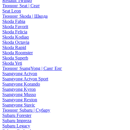
Renault Twingo
Тюнинг Seat | Сеат
Seat Leon
Тюнинг Skoda | Шкода
Skoda Fabia
Skoda Favorit
Skoda Felicia
Skoda Kodiaq
Skoda Octavia
Skoda Rapid
Skoda Roomster
Skoda Superb
Skoda Yeti
Тюнинг SsangYong | Санг Енг
Ssangyong Actyon
Ssangyong Actyon Sport
Ssangyong Korando
Ssangyong Kyron
Ssangyong Musso
Ssangyong Rexton
Ssangyong Stavic
Тюнинг Subaru | Субару
Subaru Forester
Subaru Impreza
Subaru Legacy