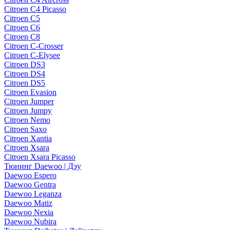
Citroen C4 Picasso
Citroen C5
Citroen C6
Citroen C8
Citroen C-Crosser
Citroen C-Elysee
Citroen DS3
Citroen DS4
Citroen DS5
Citroen Evasion
Citroen Jumper
Citroen Jumpy
Citroen Nemo
Citroen Saxo
Citroen Xantia
Citroen Xsara
Citroen Xsara Picasso
Тюнинг Daewoo | Дэу
Daewoo Espero
Daewoo Gentra
Daewoo Leganza
Daewoo Matiz
Daewoo Nexia
Daewoo Nubira