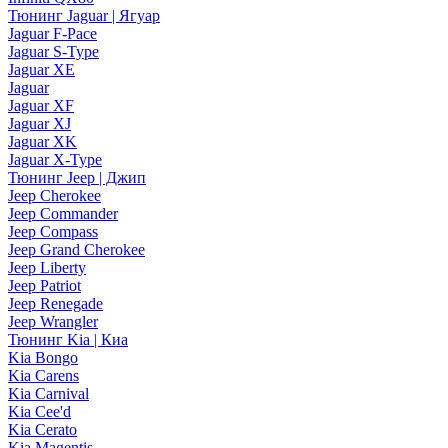
Тюнинг Jaguar | Ягуар
Jaguar F-Pace
Jaguar S-Type
Jaguar XE
Jaguar
Jaguar XF
Jaguar XJ
Jaguar XK
Jaguar X-Type
Тюнинг Jeep | Джип
Jeep Cherokee
Jeep Commander
Jeep Compass
Jeep Grand Cherokee
Jeep Liberty
Jeep Patriot
Jeep Renegade
Jeep Wrangler
Тюнинг Kia | Киа
Kia Bongo
Kia Carens
Kia Carnival
Kia Cee'd
Kia Cerato
Kia Magentis