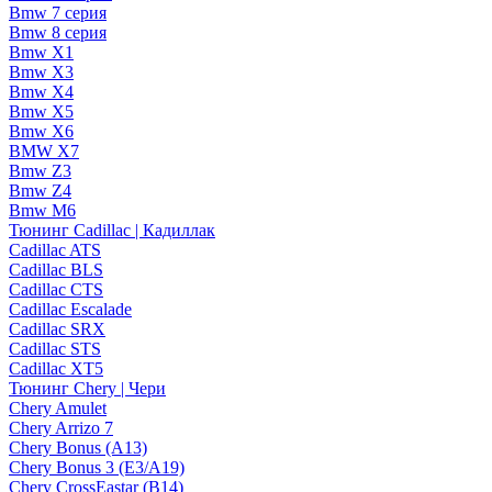
Bmw 7 серия
Bmw 8 серия
Bmw X1
Bmw X3
Bmw X4
Bmw X5
Bmw X6
BMW X7
Bmw Z3
Bmw Z4
Bmw М6
Тюнинг Cadillac | Кадиллак
Cadillac ATS
Cadillac BLS
Cadillac CTS
Cadillac Escalade
Cadillac SRX
Cadillac STS
Cadillac XT5
Тюнинг Chery | Чери
Chery Amulet
Chery Arrizo 7
Chery Bonus (A13)
Chery Bonus 3 (E3/A19)
Chery CrossEastar (B14)