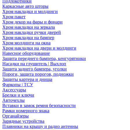
Подлокотники
Каркасные авто шторы
Хром накладки и молдинги
Хром пакет
Хром декор на фары и фонари
Хром накладки на зеркала
Хром накладки ручки дверей
Хром накладки на бампер
Хром молдинги на окна
Хром накладки на двери и молдинги
Навесное оборудование
Защита переднего бампера, кенгурятники
Насадки на глушитель | Выхлоп
Защита заднего бампера, уголки
Пороги, защита порогов, подножки
Защиты картера и днища
Фаркопы | ТСУ
Аксессуары
Брелки и ключи
Авточехлы
Вставки в замок ремня безопасности
Рамки номерного знака
Органайзеры
Зарядные устройства
Плавники на крышу и радио антенны