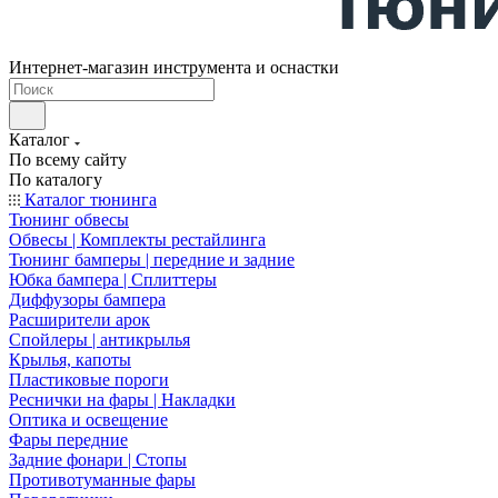
Интернет-магазин инструмента и оснастки
Каталог
По всему сайту
По каталогу
Каталог тюнинга
Тюнинг обвесы
Обвесы | Комплекты рестайлинга
Тюнинг бамперы | передние и задние
Юбка бампера | Сплиттеры
Диффузоры бампера
Расширители арок
Спойлеры | антикрылья
Крылья, капоты
Пластиковые пороги
Реснички на фары | Накладки
Оптика и освещение
Фары передние
Задние фонари | Стопы
Противотуманные фары