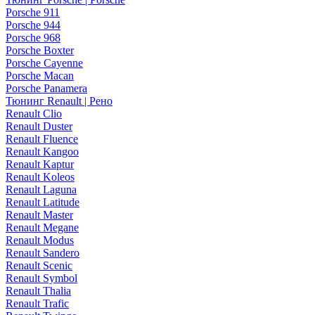
Porsche 911
Porsche 944
Porsche 968
Porsche Boxter
Porsche Cayenne
Porsche Macan
Porsche Panamera
Тюнинг Renault | Рено
Renault Clio
Renault Duster
Renault Fluence
Renault Kangoo
Renault Kaptur
Renault Koleos
Renault Laguna
Renault Latitude
Renault Master
Renault Megane
Renault Modus
Renault Sandero
Renault Scenic
Renault Symbol
Renault Thalia
Renault Trafic