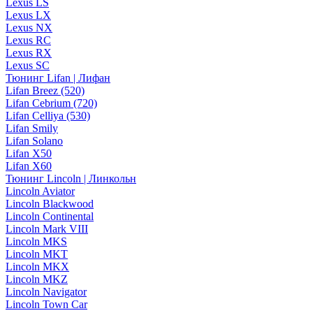
Lexus LS
Lexus LX
Lexus NX
Lexus RC
Lexus RX
Lexus SC
Тюнинг Lifan | Лифан
Lifan Breez (520)
Lifan Cebrium (720)
Lifan Celliya (530)
Lifan Smily
Lifan Solano
Lifan X50
Lifan X60
Тюнинг Lincoln | Линкольн
Lincoln Aviator
Lincoln Blackwood
Lincoln Continental
Lincoln Mark VIII
Lincoln MKS
Lincoln MKT
Lincoln MKX
Lincoln MKZ
Lincoln Navigator
Lincoln Town Car