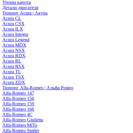
Упоры капота
Детали двигателя
Тюнинг Acura | Акура
Acura CL
Acura CSX
Acura ILX
Acura Integra
Acura Legend
Acura MDX
Acura NSX
Acura RDX
Acura RL
Acura RSX
Acura TL
Acura TSX
Acura ZDX
Тюнинг Alfa-Romeo | Альфа Ромео
Alfa-Romeo 147
Alfa-Romeo 156
Alfa-Romeo 159
Alfa-Romeo 166
Alfa-Romeo 4C
Alfa-Romeo Giulietta
Alfa-Romeo MiTo
Alfa-Romeo Spider