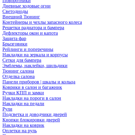
Поворотники
Дневные ходовые огни
Светодиоды
Внешний Тюнинг
Контейнеры и чехлы запасного колеса
Решетки радиатора и бампера
Дефлекторы окон и капота
Защита фар
Брызговики
Рейлинги и поперечины
Накладки на зеркала и корпусы
Сетки для бампера
Эмблемы, наклейки, шильдики
Тюнинг салона
Отделка салона
Панели приборов | шкалы и кольца
Коврики в салон и багажник
Ручки КПП и замки
Накладки на пороги в салон
Накладки на педали
Рули
Подсветка и доводчики дверей
Кнопки блокировки дверей
Накладки на коврик
Оплетки на руль