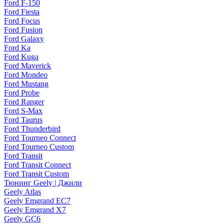
Ford F-150
Ford Fiesta
Ford Focus
Ford Fusion
Ford Galaxy
Ford Ka
Ford Kuga
Ford Maverick
Ford Mondeo
Ford Mustang
Ford Probe
Ford Ranger
Ford S-Max
Ford Taurus
Ford Thunderbird
Ford Tourneo Connect
Ford Tourneo Custom
Ford Transit
Ford Transit Connect
Ford Transit Custom
Тюнинг Geely | Джили
Geely Atlas
Geely Emgrand EC7
Geely Emgrand X7
Geely GC6