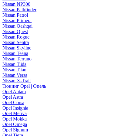
Nissan NP300
Nissan Pathfinder
Nissan Patrol
Nissan Primera
Nissan Qashqai
Nissan Quest
Nissan Rogue
Nissan Sentra
Nissan Skyline
Nissan Teana
Nissan Terrano
Nissan Tiida
Nissan Titan
Nissan Versa
Nissan X-Trail
Тюнинг Opel | Опель
Opel Antara
Opel Astra
Opel Corsa
Opel Insignia
Opel Meriva
Opel Mokka
Opel Omega
Opel Signum
Opel Tigra