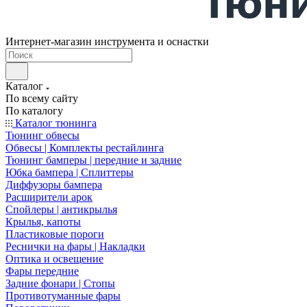
Интернет-магазин инструмента и оснастки
Каталог
По всему сайту
По каталогу
Каталог тюнинга
Тюнинг обвесы
Обвесы | Комплекты рестайлинга
Тюнинг бамперы | передние и задние
Юбка бампера | Сплиттеры
Диффузоры бампера
Расширители арок
Спойлеры | антикрылья
Крылья, капоты
Пластиковые пороги
Реснички на фары | Накладки
Оптика и освещение
Фары передние
Задние фонари | Стопы
Противотуманные фары