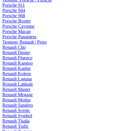
Porsche 911
Porsche 944
Porsche 968
Porsche Boxter
Porsche Cayenne
Porsche Macan
Porsche Panamera
Тюнинг Renault | Рено
Renault Clio
Renault Duster
Renault Fluence
Renault Kangoo
Renault Kaptur
Renault Koleos
Renault Laguna
Renault Latitude
Renault Master
Renault Megane
Renault Modus
Renault Sandero
Renault Scenic
Renault Symbol
Renault Thalia
Renault Trafic