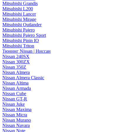
Mitsubishi Grandis
Mitsubishi L200
Mitsubishi Lancer
Mitsubishi Mirage
Mitsubishi Outlander
Mitsubishi Pajero
Mitsubishi Pajero Sport
Mitsubishi Pinin IO
Mitsubishi Triton
Тюнинг Nissan | Ниссан
Nissan 240SX
Nissan 300ZX
Nissan 350Z
Nissan Almera
Nissan Almera Classic
Nissan Altima
Nissan Armada
Nissan Cube
Nissan GT-R
Nissan Juke
Nissan Maxima
Nissan Micra
Nissan Murano
Nissan Navara
Nissan Note