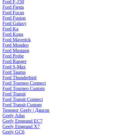
Ford F-150
Ford Fiesta
Ford Focus
Ford Fusion
Ford Galaxy
Ford Ka
Ford Kuga
Ford Maverick
Ford Mondeo
Ford Mustang
Ford Probe
Ford Ranger
Ford S-Max
Ford Taurus
Ford Thunderbird
Ford Tourneo Connect
Ford Tourneo Custom
Ford Transit
Ford Transit Connect
Ford Transit Custom
Тюнинг Geely | Джили
Geely Atlas
Geely Emgrand EC7
Geely Emgrand X7
Geely GC6