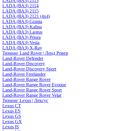
LADA (ВАЗ) 2113
LADA (ВАЗ) 2114
LADA (ВАЗ) 2115
LADA (ВАЗ) 2121 (4x4)
LADA (ВАЗ) Granta
LADA (ВАЗ) Kalina
LADA (ВАЗ) Largus
LADA (ВАЗ) Priora
LADA (ВАЗ) Vesta
LADA (ВАЗ) X-Ray
Тюнинг Land Rover | Ленд Ровер
Land-Rover Defender
Land-Rover Discovery
Land-Rover Discovery Sport
Land-Rover Freelander
Land-Rover Range Rover
Land-Rover Range Rover Evoque
Land-Rover Range Rover Sport
Land-Rover Range Rover Velar
Тюнинг Lexus | Лексус
Lexus CT
Lexus ES
Lexus GS
Lexus GX
Lexus IS