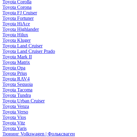
Toyota Corolla
Toyota Corona
Toyota FJ Cruiser
Toyota Fortuner
Toyota HiAce
Toyota Highlander
Toyota Hilux
Toyota Kluger
Toyota Land Cruiser
Toyota Land Cruiser Prado
Toyota Mark II
Toyota Matrix
Toyota Opa
Toyota Prius
Toyota RAV4
Toyota Sequoia
Toyota Tacoma
Toyota Tundra
Toyota Urban Cruiser
Toyota Venza
Toyota Verso
Toyota Vios
Toyota Vitz
Toyota Yaris
Тюнинг Volkswagen | Фольксваген