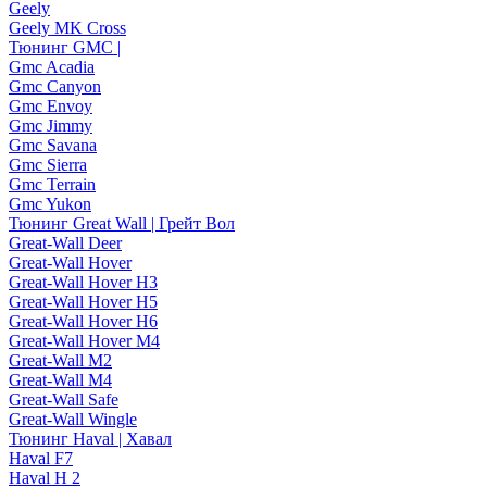
Geely
Geely MK Cross
Тюнинг GMC |
Gmc Acadia
Gmc Canyon
Gmc Envoy
Gmc Jimmy
Gmc Savana
Gmc Sierra
Gmc Terrain
Gmc Yukon
Тюнинг Great Wall | Грейт Вол
Great-Wall Deer
Great-Wall Hover
Great-Wall Hover H3
Great-Wall Hover H5
Great-Wall Hover H6
Great-Wall Hover M4
Great-Wall M2
Great-Wall M4
Great-Wall Safe
Great-Wall Wingle
Тюнинг Haval | Хавал
Haval F7
Haval H 2