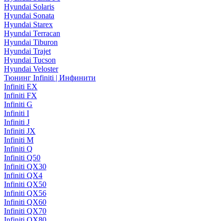
Hyundai Solaris
Hyundai Sonata
Hyundai Starex
Hyundai Terracan
Hyundai Tiburon
Hyundai Trajet
Hyundai Tucson
Hyundai Veloster
Тюнинг Infiniti | Инфинити
Infiniti EX
Infiniti FX
Infiniti G
Infiniti I
Infiniti J
Infiniti JX
Infiniti M
Infiniti Q
Infiniti Q50
Infiniti QX30
Infiniti QX4
Infiniti QX50
Infiniti QX56
Infiniti QX60
Infiniti QX70
Infiniti QX80