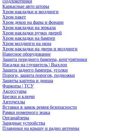
Подлокотники
Каркасные авто шторы
Хром накладки и молдинги
Хром пакет
Хром декор на фары и фонари
Хром накладки на зеркала
Хром накладки ручки дверей
Хром накладки на бампер
Хром молдинги на окна
Хром накладки на двери и молдинги
Навесное оборудование
Защита переднего бампера, кенгурятники
Насадки на глушитель | Выхлоп
Защита заднего бампера, уголки
Пороги, защита порогов, подножки
Защиты картера и днища
Фаркопы | ТСУ
Аксессуары
Брелки и ключи
Авточехлы
Вставки в замок ремня безопасности
Рамки номерного знака
Органайзеры
Зарядные устройства
Плавники на крышу и радио антенны