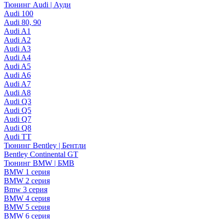
Тюнинг Audi | Ауди
Audi 100
Audi 80, 90
Audi A1
Audi A2
Audi A3
Audi A4
Audi A5
Audi A6
Audi A7
Audi A8
Audi Q3
Audi Q5
Audi Q7
Audi Q8
Audi TT
Тюнинг Bentley | Бентли
Bentley Continental GT
Тюнинг BMW | БМВ
BMW 1 серия
BMW 2 серия
Bmw 3 серия
BMW 4 серия
BMW 5 серия
BMW 6 серия