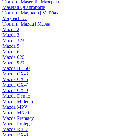
Тюнинг Maserati | Мазерати
Maserati Quattroporte
Тюнинг Maybach | Майбах
Maybach 57
Тюнинг Mazda | Мазда
Mazda 2
Mazda 3
Mazda 323
Mazda 5
Mazda 6
Mazda 626
Mazda 929
Mazda BT-50
Mazda CX-3
Mazda CX-5
Mazda CX-7
Mazda CX-9
Mazda Demio
Mazda Millenia
Mazda MPV
Mazda MX-6
Mazda Premacy
Mazda Protege
Mazda RX-7
Mazda RX-8