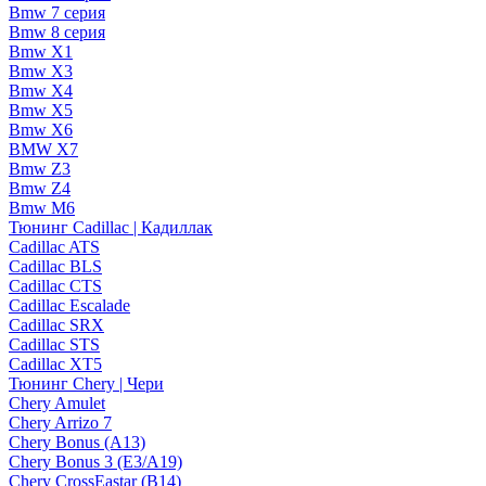
Bmw 7 серия
Bmw 8 серия
Bmw X1
Bmw X3
Bmw X4
Bmw X5
Bmw X6
BMW X7
Bmw Z3
Bmw Z4
Bmw М6
Тюнинг Cadillac | Кадиллак
Cadillac ATS
Cadillac BLS
Cadillac CTS
Cadillac Escalade
Cadillac SRX
Cadillac STS
Cadillac XT5
Тюнинг Chery | Чери
Chery Amulet
Chery Arrizo 7
Chery Bonus (A13)
Chery Bonus 3 (E3/A19)
Chery CrossEastar (B14)