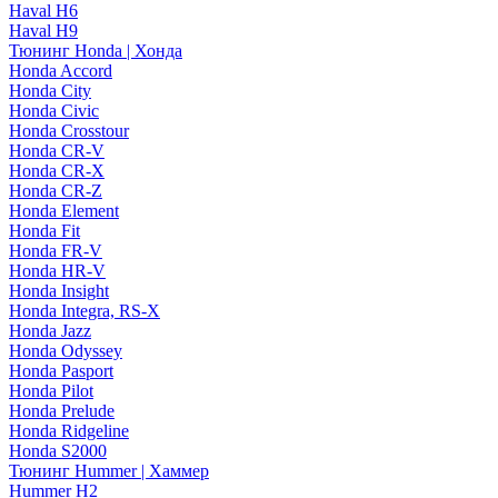
Haval H6
Haval H9
Тюнинг Honda | Хонда
Honda Accord
Honda City
Honda Civic
Honda Crosstour
Honda CR-V
Honda CR-X
Honda CR-Z
Honda Element
Honda Fit
Honda FR-V
Honda HR-V
Honda Insight
Honda Integra, RS-X
Honda Jazz
Honda Odyssey
Honda Pasport
Honda Pilot
Honda Prelude
Honda Ridgeline
Honda S2000
Тюнинг Hummer | Хаммер
Hummer H2