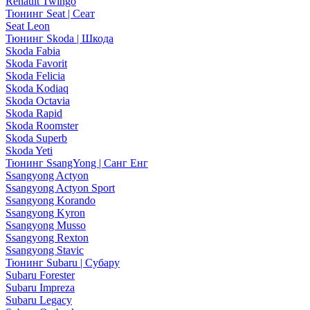
Renault Twingo
Тюнинг Seat | Сеат
Seat Leon
Тюнинг Skoda | Шкода
Skoda Fabia
Skoda Favorit
Skoda Felicia
Skoda Kodiaq
Skoda Octavia
Skoda Rapid
Skoda Roomster
Skoda Superb
Skoda Yeti
Тюнинг SsangYong | Санг Енг
Ssangyong Actyon
Ssangyong Actyon Sport
Ssangyong Korando
Ssangyong Kyron
Ssangyong Musso
Ssangyong Rexton
Ssangyong Stavic
Тюнинг Subaru | Субару
Subaru Forester
Subaru Impreza
Subaru Legacy