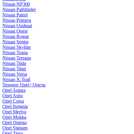
Nissan NP300
Nissan Pathfinder
Nissan Patrol
Nissan Primera
Nissan Qashqai
Nissan Quest
Nissan Rogue
Nissan Sentra
Nissan Skyline
Nissan Teana
Nissan Terrano
Nissan Tiida
Nissan Titan
Nissan Versa
Nissan X-Trail
Тюнинг Opel | Опель
Opel Antara
Opel Astra
Opel Corsa
Opel Insignia
Opel Meriva
Opel Mokka
Opel Omega
Opel Signum
Opel Tigra