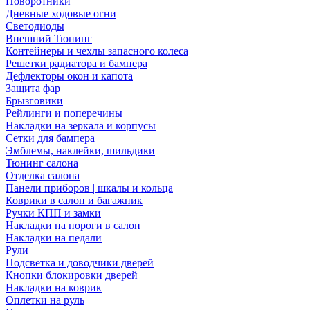
Поворотники
Дневные ходовые огни
Светодиоды
Внешний Тюнинг
Контейнеры и чехлы запасного колеса
Решетки радиатора и бампера
Дефлекторы окон и капота
Защита фар
Брызговики
Рейлинги и поперечины
Накладки на зеркала и корпусы
Сетки для бампера
Эмблемы, наклейки, шильдики
Тюнинг салона
Отделка салона
Панели приборов | шкалы и кольца
Коврики в салон и багажник
Ручки КПП и замки
Накладки на пороги в салон
Накладки на педали
Рули
Подсветка и доводчики дверей
Кнопки блокировки дверей
Накладки на коврик
Оплетки на руль