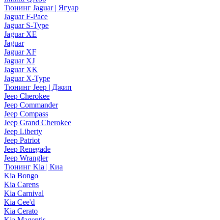
Тюнинг Jaguar | Ягуар
Jaguar F-Pace
Jaguar S-Type
Jaguar XE
Jaguar
Jaguar XF
Jaguar XJ
Jaguar XK
Jaguar X-Type
Тюнинг Jeep | Джип
Jeep Cherokee
Jeep Commander
Jeep Compass
Jeep Grand Cherokee
Jeep Liberty
Jeep Patriot
Jeep Renegade
Jeep Wrangler
Тюнинг Kia | Киа
Kia Bongo
Kia Carens
Kia Carnival
Kia Cee'd
Kia Cerato
Kia Magentis