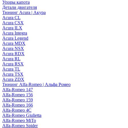
Упоры капота
Детали двигателя
Тюнинг Acura | Акура
Acura CL
Acura CSX
Acura ILX
Acura Integra
Acura Legend
Acura MDX
Acura NSX
Acura RDX
Acura RL
Acura RSX
Acura TL
Acura TSX
Acura ZDX
Тюнинг Alfa-Romeo | Альфа Ромео
Alfa-Romeo 147
Alfa-Romeo 156
Alfa-Romeo 159
Alfa-Romeo 166
Alfa-Romeo 4C
Alfa-Romeo Giulietta
Alfa-Romeo MiTo
Alfa-Romeo Spider