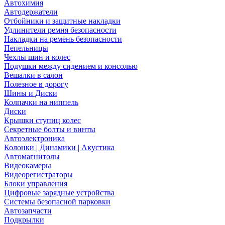
Автохимия
Автодержатели
Отбойники и защитные накладки
Удлинители ремня безопасности
Накладки на ремень безопасности
Пепельницы
Чехлы шин и колес
Подушки между сидением и консолью
Вешалки в салон
Полезное в дорогу
Шины и Диски
Колпачки на ниппель
Диски
Крышки ступиц колес
Секретные болты и винты
Автоэлектроника
Колонки | Динамики | Акустика
Автомагнитолы
Видеокамеры
Видеорегистраторы
Блоки управления
Цифровые зарядные устройства
Системы безопасной парковки
Автозапчасти
Подкрылки