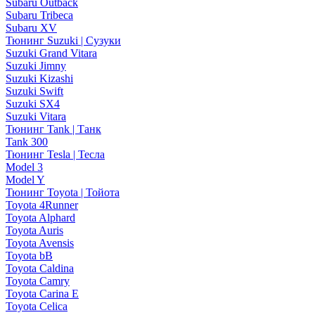
Subaru Outback
Subaru Tribeca
Subaru XV
Тюнинг Suzuki | Сузуки
Suzuki Grand Vitara
Suzuki Jimny
Suzuki Kizashi
Suzuki Swift
Suzuki SX4
Suzuki Vitara
Тюнинг Tank | Танк
Tank 300
Тюнинг Tesla | Тесла
Model 3
Model Y
Тюнинг Toyota | Тойота
Toyota 4Runner
Toyota Alphard
Toyota Auris
Toyota Avensis
Toyota bB
Toyota Caldina
Toyota Camry
Toyota Carina E
Toyota Celica