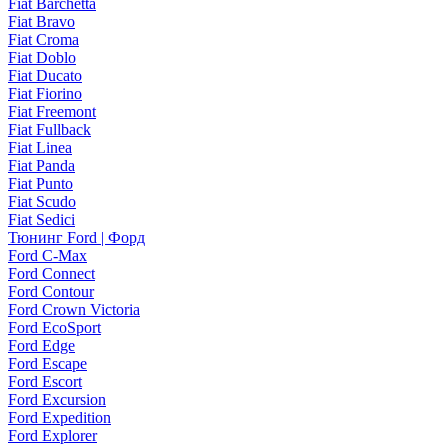
Fiat Barchetta
Fiat Bravo
Fiat Croma
Fiat Doblo
Fiat Ducato
Fiat Fiorino
Fiat Freemont
Fiat Fullback
Fiat Linea
Fiat Panda
Fiat Punto
Fiat Scudo
Fiat Sedici
Тюнинг Ford | Форд
Ford C-Max
Ford Connect
Ford Contour
Ford Crown Victoria
Ford EcoSport
Ford Edge
Ford Escape
Ford Escort
Ford Excursion
Ford Expedition
Ford Explorer