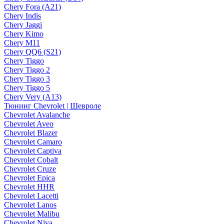
Chery Fora (A21)
Chery Indis
Chery Jaggi
Chery Kimo
Chery M11
Chery QQ6 (S21)
Chery Tiggo
Chery Tiggo 2
Chery Tiggo 3
Chery Tiggo 5
Chery Very (A13)
Тюнинг Chevrolet | Шевроле
Chevrolet Avalanche
Chevrolet Aveo
Chevrolet Blazer
Chevrolet Camaro
Chevrolet Captiva
Chevrolet Cobalt
Chevrolet Cruze
Chevrolet Epica
Chevrolet HHR
Chevrolet Lacetti
Chevrolet Lanos
Chevrolet Malibu
Chevrolet Niva