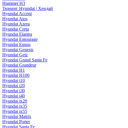
Hummer H3
Тюнинг Hyundai | Хендай
Hyundai Accent
Hyundai Atos
Hyundai Azera
Hyundai Creta
Hyundai Elantra
Hyundai Entourage
Hyundai Equus
Hyundai Genesis
Hyundai Getz
Hyundai Grand Santa Fe
Hyundai Grandeur
Hyundai H1
Hyundai H100
Hyundai i10
Hyundai i20
Hyundai i30
Hyundai i40
Hyundai ix20
Hyundai ix35
Hyundai ix55
Hyundai Matrix
Hyundai Porter
Hyundai Santa Fe