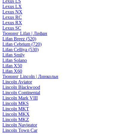
Lexus LS
Lexus LX
Lexus NX
Lexus RC
Lexus RX
Lexus SC
Тюнинг Lifan | Лифан
Lifan Breez (520)
Lifan Cebrium (720)
Lifan Celliya (530)
Lifan Smily
Lifan Solano
Lifan X50
Lifan X60
Тюнинг Lincoln | Линкольн
Lincoln Aviator
Lincoln Blackwood
Lincoln Continental
Lincoln Mark VIII
Lincoln MKS
Lincoln MKT
Lincoln MKX
Lincoln MKZ
Lincoln Navigator
Lincoln Town Car