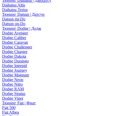
Тюнинг Daihatsu | Дайхатсу
Daihatsu Altis
Daihatsu Terios
Тюнинг Datsun | Датсун
Datsun mi-Do
Datsun on-Do
Тюнинг Dodge | Додж
Dodge Avenger
Dodge Caliber
Dodge Caravan
Dodge Challenger
Dodge Charger
Dodge Dakota
Dodge Durango
Dodge Intrepid
Dodge Journey
Dodge Magnum
Dodge Neon
Dodge Nitro
Dodge RAM
Dodge Stratus
Dodge Viper
Тюнинг Fiat | Фиат
Fiat 500
Fiat Albea