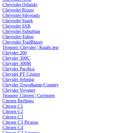
Chevrolet Orlando
Chevrolet Rezzo
Chevrolet Silverado
Chevrolet Spark
Chevrolet SSR
Chevrolet Suburban
Chevrolet Tahoe
Chevrolet TrailBlazer
Тюнинг Chrysler | Крайслер
Chrysler 200
Chrysler 300C
Chrysler 300M
Chrysler Pacifica
Chrysler PT Cruiser
Chrysler Sebring
Chrysler Town&amp;Country
Chrysler Voyager
Тюнинг Citroen | Ситроен
Citroen Berlingo
Citroen C1
Citroen C2
Citroen C3
Citroen C3 Picasso
Citroen C4
Citroen C4 Aircross