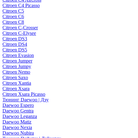
Citroen C4 Picasso
Citroen C5
Citroen C6
Citroen C8
Citroen C-Crosser
Citroen C-Elysee
Citroen DS3
Citroen DS4
Citroen DS5
Citroen Evasion
Citroen Jumper
Citroen Jumpy
Citroen Nemo
Citroen Saxo
Citroen Xantia
Citroen Xsara
Citroen Xsara Picasso
Тюнинг Daewoo | Дэу
Daewoo Espero
Daewoo Gentra
Daewoo Leganza
Daewoo Matiz
Daewoo Nexia
Daewoo Nubira