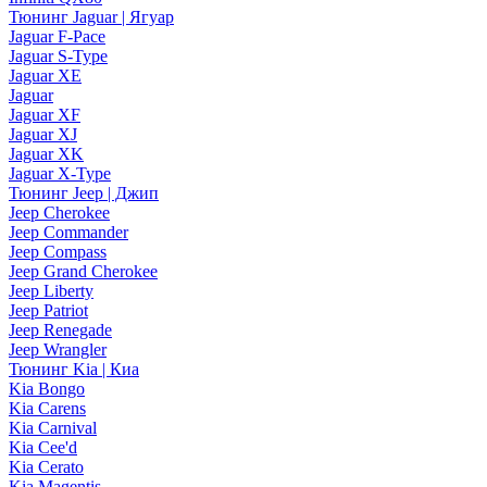
Тюнинг Jaguar | Ягуар
Jaguar F-Pace
Jaguar S-Type
Jaguar XE
Jaguar
Jaguar XF
Jaguar XJ
Jaguar XK
Jaguar X-Type
Тюнинг Jeep | Джип
Jeep Cherokee
Jeep Commander
Jeep Compass
Jeep Grand Cherokee
Jeep Liberty
Jeep Patriot
Jeep Renegade
Jeep Wrangler
Тюнинг Kia | Киа
Kia Bongo
Kia Carens
Kia Carnival
Kia Cee'd
Kia Cerato
Kia Magentis