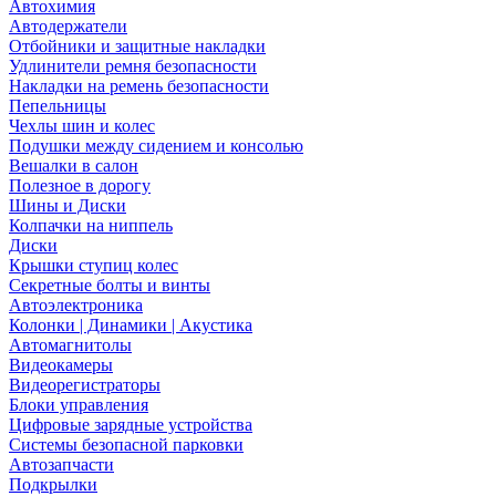
Автохимия
Автодержатели
Отбойники и защитные накладки
Удлинители ремня безопасности
Накладки на ремень безопасности
Пепельницы
Чехлы шин и колес
Подушки между сидением и консолью
Вешалки в салон
Полезное в дорогу
Шины и Диски
Колпачки на ниппель
Диски
Крышки ступиц колес
Секретные болты и винты
Автоэлектроника
Колонки | Динамики | Акустика
Автомагнитолы
Видеокамеры
Видеорегистраторы
Блоки управления
Цифровые зарядные устройства
Системы безопасной парковки
Автозапчасти
Подкрылки