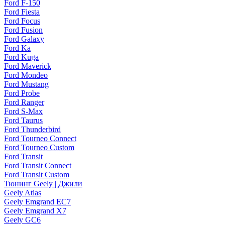
Ford F-150
Ford Fiesta
Ford Focus
Ford Fusion
Ford Galaxy
Ford Ka
Ford Kuga
Ford Maverick
Ford Mondeo
Ford Mustang
Ford Probe
Ford Ranger
Ford S-Max
Ford Taurus
Ford Thunderbird
Ford Tourneo Connect
Ford Tourneo Custom
Ford Transit
Ford Transit Connect
Ford Transit Custom
Тюнинг Geely | Джили
Geely Atlas
Geely Emgrand EC7
Geely Emgrand X7
Geely GC6