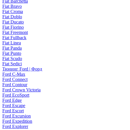
Fiat Barchetta
Fiat Bravo
Fiat Croma
Fiat Doblo
Fiat Ducato
Fiat Fiorino
Fiat Freemont
Fiat Fullback
Fiat Linea
Fiat Panda
Fiat Punto
Fiat Scudo
Fiat Sedici
Тюнинг Ford | Форд
Ford C-Max
Ford Connect
Ford Contour
Ford Crown Victoria
Ford EcoSport
Ford Edge
Ford Escape
Ford Escort
Ford Excursion
Ford Expedition
Ford Explorer