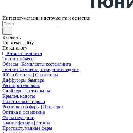
Интернет-магазин инструмента и оснастки
Каталог
По всему сайту
По каталогу
Каталог тюнинга
Тюнинг обвесы
Обвесы | Комплекты рестайлинга
Тюнинг бамперы | передние и задние
Юбка бампера | Сплиттеры
Диффузоры бампера
Расширители арок
Спойлеры | антикрылья
Крылья, капоты
Пластиковые пороги
Реснички на фары | Накладки
Оптика и освещение
Фары передние
Задние фонари | Стопы
Противотуманные фары