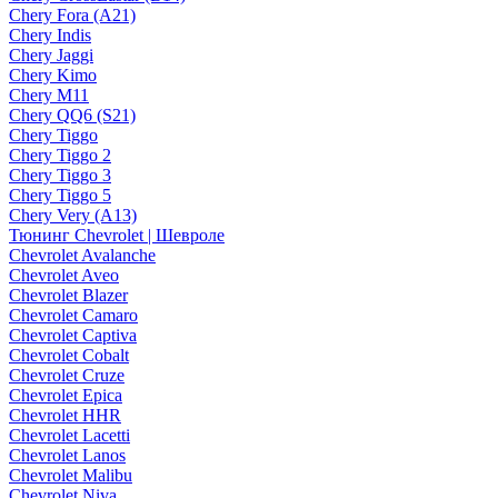
Chery Fora (A21)
Chery Indis
Chery Jaggi
Chery Kimo
Chery M11
Chery QQ6 (S21)
Chery Tiggo
Chery Tiggo 2
Chery Tiggo 3
Chery Tiggo 5
Chery Very (A13)
Тюнинг Chevrolet | Шевроле
Chevrolet Avalanche
Chevrolet Aveo
Chevrolet Blazer
Chevrolet Camaro
Chevrolet Captiva
Chevrolet Cobalt
Chevrolet Cruze
Chevrolet Epica
Chevrolet HHR
Chevrolet Lacetti
Chevrolet Lanos
Chevrolet Malibu
Chevrolet Niva