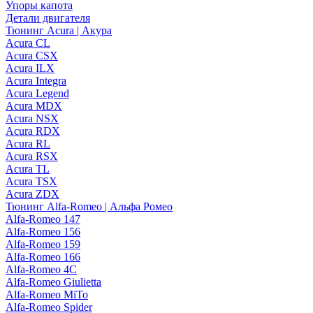
Упоры капота
Детали двигателя
Тюнинг Acura | Акура
Acura CL
Acura CSX
Acura ILX
Acura Integra
Acura Legend
Acura MDX
Acura NSX
Acura RDX
Acura RL
Acura RSX
Acura TL
Acura TSX
Acura ZDX
Тюнинг Alfa-Romeo | Альфа Ромео
Alfa-Romeo 147
Alfa-Romeo 156
Alfa-Romeo 159
Alfa-Romeo 166
Alfa-Romeo 4C
Alfa-Romeo Giulietta
Alfa-Romeo MiTo
Alfa-Romeo Spider