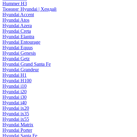
Hummer H3
Тюнинг Hyundai | Хендай
Hyundai Accent
Hyundai Atos
Hyundai Azera
Hyundai Creta
Hyundai Elantra
Hyundai Entourage
Hyundai Equus
Hyundai Genesis
Hyundai Getz
Hyundai Grand Santa Fe
Hyundai Grandeur
Hyundai H1
Hyundai H100
Hyundai i10
Hyundai i20
Hyundai i30
Hyundai i40
Hyundai ix20
Hyundai ix35
Hyundai ix55
Hyundai Matrix
Hyundai Porter
Hyundai Santa Fe