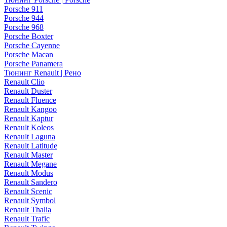
Porsche 911
Porsche 944
Porsche 968
Porsche Boxter
Porsche Cayenne
Porsche Macan
Porsche Panamera
Тюнинг Renault | Рено
Renault Clio
Renault Duster
Renault Fluence
Renault Kangoo
Renault Kaptur
Renault Koleos
Renault Laguna
Renault Latitude
Renault Master
Renault Megane
Renault Modus
Renault Sandero
Renault Scenic
Renault Symbol
Renault Thalia
Renault Trafic