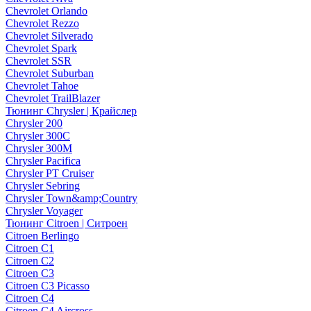
Chevrolet Orlando
Chevrolet Rezzo
Chevrolet Silverado
Chevrolet Spark
Chevrolet SSR
Chevrolet Suburban
Chevrolet Tahoe
Chevrolet TrailBlazer
Тюнинг Chrysler | Крайслер
Chrysler 200
Chrysler 300C
Chrysler 300M
Chrysler Pacifica
Chrysler PT Cruiser
Chrysler Sebring
Chrysler Town&amp;Country
Chrysler Voyager
Тюнинг Citroen | Ситроен
Citroen Berlingo
Citroen C1
Citroen C2
Citroen C3
Citroen C3 Picasso
Citroen C4
Citroen C4 Aircross