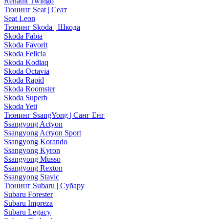
Renault Twingo
Тюнинг Seat | Сеат
Seat Leon
Тюнинг Skoda | Шкода
Skoda Fabia
Skoda Favorit
Skoda Felicia
Skoda Kodiaq
Skoda Octavia
Skoda Rapid
Skoda Roomster
Skoda Superb
Skoda Yeti
Тюнинг SsangYong | Санг Енг
Ssangyong Actyon
Ssangyong Actyon Sport
Ssangyong Korando
Ssangyong Kyron
Ssangyong Musso
Ssangyong Rexton
Ssangyong Stavic
Тюнинг Subaru | Субару
Subaru Forester
Subaru Impreza
Subaru Legacy