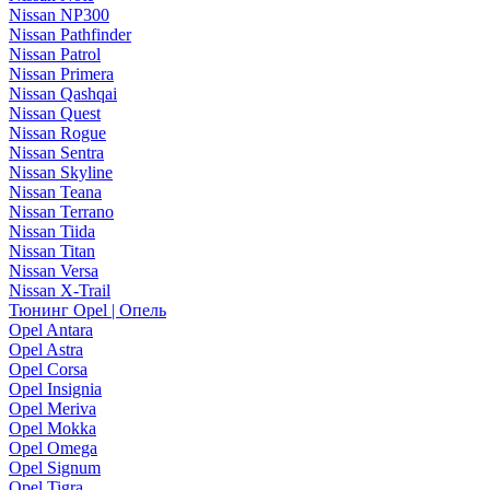
Nissan NP300
Nissan Pathfinder
Nissan Patrol
Nissan Primera
Nissan Qashqai
Nissan Quest
Nissan Rogue
Nissan Sentra
Nissan Skyline
Nissan Teana
Nissan Terrano
Nissan Tiida
Nissan Titan
Nissan Versa
Nissan X-Trail
Тюнинг Opel | Опель
Opel Antara
Opel Astra
Opel Corsa
Opel Insignia
Opel Meriva
Opel Mokka
Opel Omega
Opel Signum
Opel Tigra