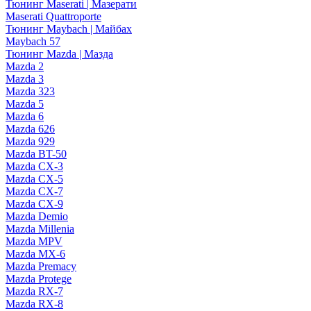
Тюнинг Maserati | Мазерати
Maserati Quattroporte
Тюнинг Maybach | Майбах
Maybach 57
Тюнинг Mazda | Мазда
Mazda 2
Mazda 3
Mazda 323
Mazda 5
Mazda 6
Mazda 626
Mazda 929
Mazda BT-50
Mazda CX-3
Mazda CX-5
Mazda CX-7
Mazda CX-9
Mazda Demio
Mazda Millenia
Mazda MPV
Mazda MX-6
Mazda Premacy
Mazda Protege
Mazda RX-7
Mazda RX-8