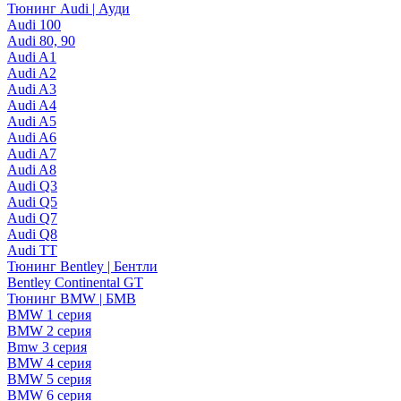
Тюнинг Audi | Ауди
Audi 100
Audi 80, 90
Audi A1
Audi A2
Audi A3
Audi A4
Audi A5
Audi A6
Audi A7
Audi A8
Audi Q3
Audi Q5
Audi Q7
Audi Q8
Audi TT
Тюнинг Bentley | Бентли
Bentley Continental GT
Тюнинг BMW | БМВ
BMW 1 серия
BMW 2 серия
Bmw 3 серия
BMW 4 серия
BMW 5 серия
BMW 6 серия