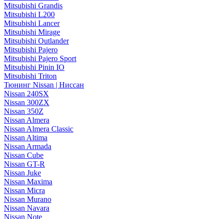
Mitsubishi Grandis
Mitsubishi L200
Mitsubishi Lancer
Mitsubishi Mirage
Mitsubishi Outlander
Mitsubishi Pajero
Mitsubishi Pajero Sport
Mitsubishi Pinin IO
Mitsubishi Triton
Тюнинг Nissan | Ниссан
Nissan 240SX
Nissan 300ZX
Nissan 350Z
Nissan Almera
Nissan Almera Classic
Nissan Altima
Nissan Armada
Nissan Cube
Nissan GT-R
Nissan Juke
Nissan Maxima
Nissan Micra
Nissan Murano
Nissan Navara
Nissan Note