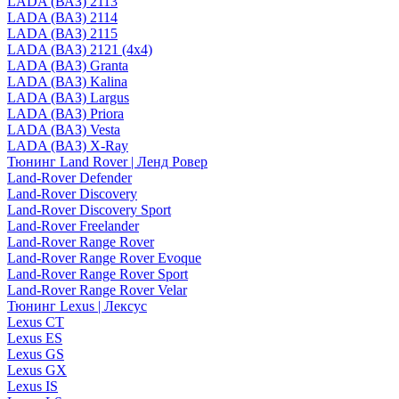
LADA (ВАЗ) 2113
LADA (ВАЗ) 2114
LADA (ВАЗ) 2115
LADA (ВАЗ) 2121 (4x4)
LADA (ВАЗ) Granta
LADA (ВАЗ) Kalina
LADA (ВАЗ) Largus
LADA (ВАЗ) Priora
LADA (ВАЗ) Vesta
LADA (ВАЗ) X-Ray
Тюнинг Land Rover | Ленд Ровер
Land-Rover Defender
Land-Rover Discovery
Land-Rover Discovery Sport
Land-Rover Freelander
Land-Rover Range Rover
Land-Rover Range Rover Evoque
Land-Rover Range Rover Sport
Land-Rover Range Rover Velar
Тюнинг Lexus | Лексус
Lexus CT
Lexus ES
Lexus GS
Lexus GX
Lexus IS