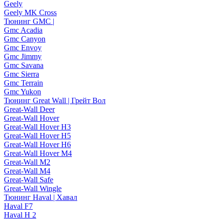
Geely
Geely MK Cross
Тюнинг GMC |
Gmc Acadia
Gmc Canyon
Gmc Envoy
Gmc Jimmy
Gmc Savana
Gmc Sierra
Gmc Terrain
Gmc Yukon
Тюнинг Great Wall | Грейт Вол
Great-Wall Deer
Great-Wall Hover
Great-Wall Hover H3
Great-Wall Hover H5
Great-Wall Hover H6
Great-Wall Hover M4
Great-Wall M2
Great-Wall M4
Great-Wall Safe
Great-Wall Wingle
Тюнинг Haval | Хавал
Haval F7
Haval H 2