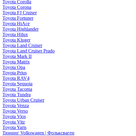
Toyota Corolla
Toyota Corona
Toyota FJ Cruiser
Toyota Fortuner
Toyota HiAce
Toyota Highlander
Toyota Hilux
Toyota Kluger
Toyota Land Cruiser
Toyota Land Cruiser Prado
Toyota Mark II
Toyota Matrix
Toyota Opa
Toyota Prius
Toyota RAV4
Toyota Sequoia
Toyota Tacoma
Toyota Tundra
Toyota Urban Cruiser
Toyota Venza
Toyota Verso
Toyota Vios
Toyota Vitz
Toyota Yaris
Тюнинг Volkswagen | Фольксваген