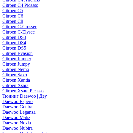
Citroen C4 Picasso
Citroen C5
Citroen C6
Citroen C8
Citroen C-Crosser
Citroen C-Elysee
Citroen DS3
Citroen DS4
Citroen DS5
Citroen Evasion
Citroen Jumper
Citroen Jumpy
Citroen Nemo
Citroen Saxo
Citroen Xantia
Citroen Xsara
Citroen Xsara Picasso
Тюнинг Daewoo | Дэу
Daewoo Espero
Daewoo Gentra
Daewoo Leganza
Daewoo Matiz
Daewoo Nexia
Daewoo Nubira