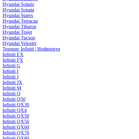
Hyundai Solaris
Hyundai Sonata
Hyundai Starex
Hyundai Terracan
Hyundai Tiburon
Hyundai Trajet
Hyundai Tucson
Hyundai Veloster
Тюнинг Infiniti | Инфинити
Infiniti EX
Infiniti FX
Infiniti G
Infiniti I
Infiniti J
Infiniti JX
Infiniti M
Infiniti Q
Infiniti Q50
Infiniti QX30
Infiniti QX4
Infiniti QX50
Infiniti QX56
Infiniti QX60
Infiniti QX70
Infiniti QX80