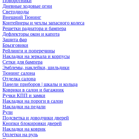
Поворотники
Дневные ходовые огни
Светодиоды
Внешний Тюнинг
Контейнеры и чехлы запасного колеса
Решетки радиатора и бампера
Дефлекторы окон и капота
Защита фар
Брызговики
Рейлинги и поперечины
Накладки на зеркала и корпусы
Сетки для бампера
Эмблемы, наклейки, шильдики
Тюнинг салона
Отделка салона
Панели приборов | шкалы и кольца
Коврики в салон и багажник
Ручки КПП и замки
Накладки на пороги в салон
Накладки на педали
Рули
Подсветка и доводчики дверей
Кнопки блокировки дверей
Накладки на коврик
Оплетки на руль