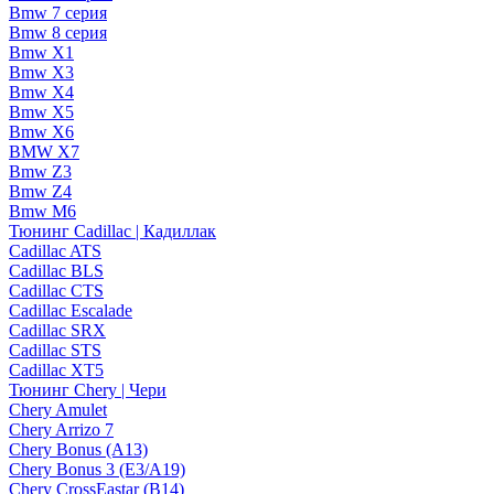
Bmw 7 серия
Bmw 8 серия
Bmw X1
Bmw X3
Bmw X4
Bmw X5
Bmw X6
BMW X7
Bmw Z3
Bmw Z4
Bmw М6
Тюнинг Cadillac | Кадиллак
Cadillac ATS
Cadillac BLS
Cadillac CTS
Cadillac Escalade
Cadillac SRX
Cadillac STS
Cadillac XT5
Тюнинг Chery | Чери
Chery Amulet
Chery Arrizo 7
Chery Bonus (A13)
Chery Bonus 3 (E3/A19)
Chery CrossEastar (B14)