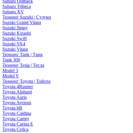
Subaru Outback
Subaru Tribeca
Subaru XV
Тюнинг Suzuki | Сузуки
Suzuki Grand Vitara
Suzuki Jimny
Suzuki Kizashi
Suzuki Swift
Suzuki SX4
Suzuki Vitara
Тюнинг Tank | Танк
Tank 300
Тюнинг Tesla | Тесла
Model 3
Model Y
Тюнинг Toyota | Тойота
Toyota 4Runner
Toyota Alphard
Toyota Auris
Toyota Avensis
Toyota bB
Toyota Caldina
Toyota Camry
Toyota Carina E
Toyota Celica