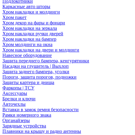
Подлокотники
Каркасные авто шторы
Хром накладки и молдинги
Хром пакет
Хром декор на фары и фонари
Хром накладки на зеркала
Хром накладки ручки дверей
Хром накладки на бампер
Хром молдинги на окна
Хром накладки на двери и молдинги
Навесное оборудование
Защита переднего бампера, кенгурятники
Насадки на глушитель | Выхлоп
Защита заднего бампера, уголки
Пороги, защита порогов, подножки
Защиты картера и днища
Фаркопы | ТСУ
Аксессуары
Брелки и ключи
Авточехлы
Вставки в замок ремня безопасности
Рамки номерного знака
Органайзеры
Зарядные устройства
Плавники на крышу и радио антенны