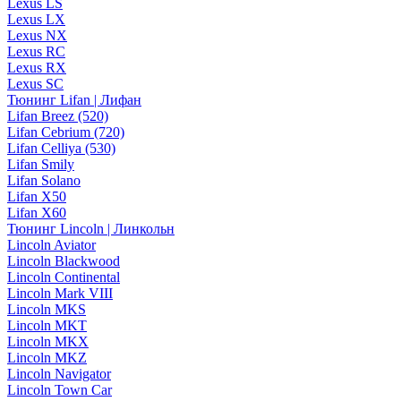
Lexus LS
Lexus LX
Lexus NX
Lexus RC
Lexus RX
Lexus SC
Тюнинг Lifan | Лифан
Lifan Breez (520)
Lifan Cebrium (720)
Lifan Celliya (530)
Lifan Smily
Lifan Solano
Lifan X50
Lifan X60
Тюнинг Lincoln | Линкольн
Lincoln Aviator
Lincoln Blackwood
Lincoln Continental
Lincoln Mark VIII
Lincoln MKS
Lincoln MKT
Lincoln MKX
Lincoln MKZ
Lincoln Navigator
Lincoln Town Car