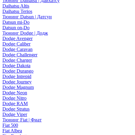
Тюнинг Daihatsu | Дайхатсу
Daihatsu Altis
Daihatsu Terios
Тюнинг Datsun | Датсун
Datsun mi-Do
Datsun on-Do
Тюнинг Dodge | Додж
Dodge Avenger
Dodge Caliber
Dodge Caravan
Dodge Challenger
Dodge Charger
Dodge Dakota
Dodge Durango
Dodge Intrepid
Dodge Journey
Dodge Magnum
Dodge Neon
Dodge Nitro
Dodge RAM
Dodge Stratus
Dodge Viper
Тюнинг Fiat | Фиат
Fiat 500
Fiat Albea