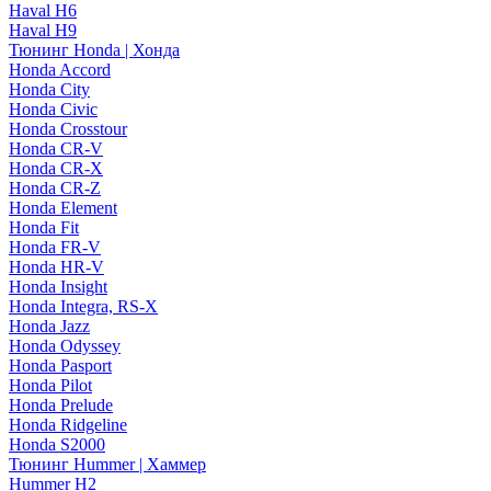
Haval H6
Haval H9
Тюнинг Honda | Хонда
Honda Accord
Honda City
Honda Civic
Honda Crosstour
Honda CR-V
Honda CR-X
Honda CR-Z
Honda Element
Honda Fit
Honda FR-V
Honda HR-V
Honda Insight
Honda Integra, RS-X
Honda Jazz
Honda Odyssey
Honda Pasport
Honda Pilot
Honda Prelude
Honda Ridgeline
Honda S2000
Тюнинг Hummer | Хаммер
Hummer H2