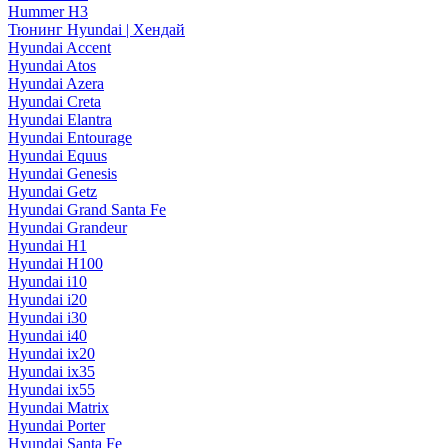
Hummer H3
Тюнинг Hyundai | Хендай
Hyundai Accent
Hyundai Atos
Hyundai Azera
Hyundai Creta
Hyundai Elantra
Hyundai Entourage
Hyundai Equus
Hyundai Genesis
Hyundai Getz
Hyundai Grand Santa Fe
Hyundai Grandeur
Hyundai H1
Hyundai H100
Hyundai i10
Hyundai i20
Hyundai i30
Hyundai i40
Hyundai ix20
Hyundai ix35
Hyundai ix55
Hyundai Matrix
Hyundai Porter
Hyundai Santa Fe