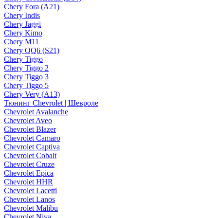
Chery Fora (A21)
Chery Indis
Chery Jaggi
Chery Kimo
Chery M11
Chery QQ6 (S21)
Chery Tiggo
Chery Tiggo 2
Chery Tiggo 3
Chery Tiggo 5
Chery Very (A13)
Тюнинг Chevrolet | Шевроле
Chevrolet Avalanche
Chevrolet Aveo
Chevrolet Blazer
Chevrolet Camaro
Chevrolet Captiva
Chevrolet Cobalt
Chevrolet Cruze
Chevrolet Epica
Chevrolet HHR
Chevrolet Lacetti
Chevrolet Lanos
Chevrolet Malibu
Chevrolet Niva