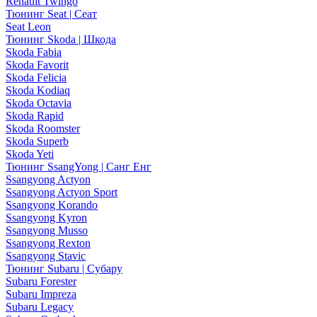
Renault Twingo
Тюнинг Seat | Сеат
Seat Leon
Тюнинг Skoda | Шкода
Skoda Fabia
Skoda Favorit
Skoda Felicia
Skoda Kodiaq
Skoda Octavia
Skoda Rapid
Skoda Roomster
Skoda Superb
Skoda Yeti
Тюнинг SsangYong | Санг Енг
Ssangyong Actyon
Ssangyong Actyon Sport
Ssangyong Korando
Ssangyong Kyron
Ssangyong Musso
Ssangyong Rexton
Ssangyong Stavic
Тюнинг Subaru | Субару
Subaru Forester
Subaru Impreza
Subaru Legacy