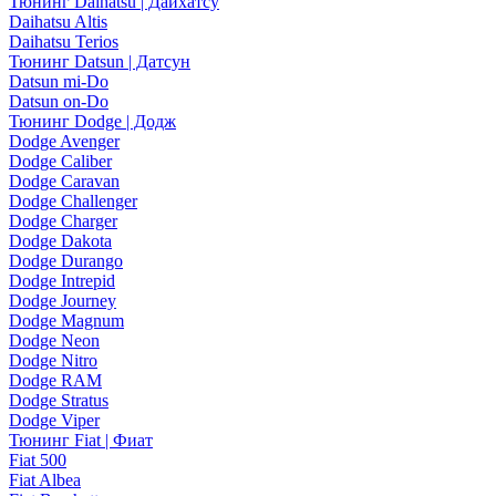
Тюнинг Daihatsu | Дайхатсу
Daihatsu Altis
Daihatsu Terios
Тюнинг Datsun | Датсун
Datsun mi-Do
Datsun on-Do
Тюнинг Dodge | Додж
Dodge Avenger
Dodge Caliber
Dodge Caravan
Dodge Challenger
Dodge Charger
Dodge Dakota
Dodge Durango
Dodge Intrepid
Dodge Journey
Dodge Magnum
Dodge Neon
Dodge Nitro
Dodge RAM
Dodge Stratus
Dodge Viper
Тюнинг Fiat | Фиат
Fiat 500
Fiat Albea