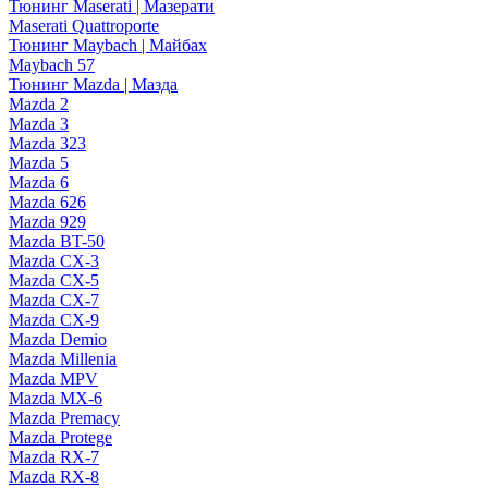
Тюнинг Maserati | Мазерати
Maserati Quattroporte
Тюнинг Maybach | Майбах
Maybach 57
Тюнинг Mazda | Мазда
Mazda 2
Mazda 3
Mazda 323
Mazda 5
Mazda 6
Mazda 626
Mazda 929
Mazda BT-50
Mazda CX-3
Mazda CX-5
Mazda CX-7
Mazda CX-9
Mazda Demio
Mazda Millenia
Mazda MPV
Mazda MX-6
Mazda Premacy
Mazda Protege
Mazda RX-7
Mazda RX-8