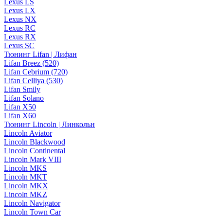
Lexus LS
Lexus LX
Lexus NX
Lexus RC
Lexus RX
Lexus SC
Тюнинг Lifan | Лифан
Lifan Breez (520)
Lifan Cebrium (720)
Lifan Celliya (530)
Lifan Smily
Lifan Solano
Lifan X50
Lifan X60
Тюнинг Lincoln | Линкольн
Lincoln Aviator
Lincoln Blackwood
Lincoln Continental
Lincoln Mark VIII
Lincoln MKS
Lincoln MKT
Lincoln MKX
Lincoln MKZ
Lincoln Navigator
Lincoln Town Car