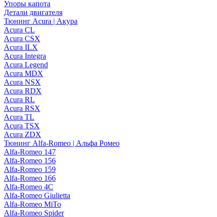
Упоры капота
Детали двигателя
Тюнинг Acura | Акура
Acura CL
Acura CSX
Acura ILX
Acura Integra
Acura Legend
Acura MDX
Acura NSX
Acura RDX
Acura RL
Acura RSX
Acura TL
Acura TSX
Acura ZDX
Тюнинг Alfa-Romeo | Альфа Ромео
Alfa-Romeo 147
Alfa-Romeo 156
Alfa-Romeo 159
Alfa-Romeo 166
Alfa-Romeo 4C
Alfa-Romeo Giulietta
Alfa-Romeo MiTo
Alfa-Romeo Spider