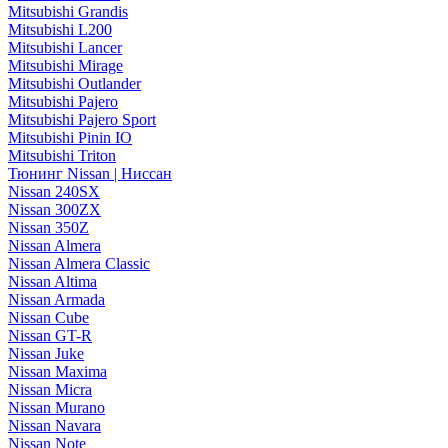
Mitsubishi Grandis
Mitsubishi L200
Mitsubishi Lancer
Mitsubishi Mirage
Mitsubishi Outlander
Mitsubishi Pajero
Mitsubishi Pajero Sport
Mitsubishi Pinin IO
Mitsubishi Triton
Тюнинг Nissan | Ниссан
Nissan 240SX
Nissan 300ZX
Nissan 350Z
Nissan Almera
Nissan Almera Classic
Nissan Altima
Nissan Armada
Nissan Cube
Nissan GT-R
Nissan Juke
Nissan Maxima
Nissan Micra
Nissan Murano
Nissan Navara
Nissan Note