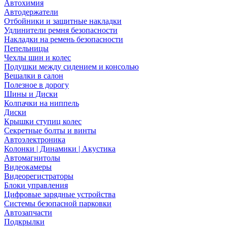
Автохимия
Автодержатели
Отбойники и защитные накладки
Удлинители ремня безопасности
Накладки на ремень безопасности
Пепельницы
Чехлы шин и колес
Подушки между сидением и консолью
Вешалки в салон
Полезное в дорогу
Шины и Диски
Колпачки на ниппель
Диски
Крышки ступиц колес
Секретные болты и винты
Автоэлектроника
Колонки | Динамики | Акустика
Автомагнитолы
Видеокамеры
Видеорегистраторы
Блоки управления
Цифровые зарядные устройства
Системы безопасной парковки
Автозапчасти
Подкрылки