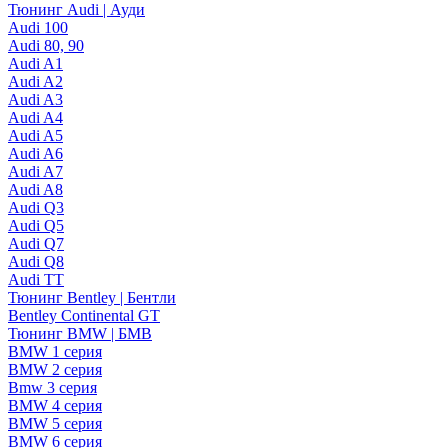
Тюнинг Audi | Ауди
Audi 100
Audi 80, 90
Audi A1
Audi A2
Audi A3
Audi A4
Audi A5
Audi A6
Audi A7
Audi A8
Audi Q3
Audi Q5
Audi Q7
Audi Q8
Audi TT
Тюнинг Bentley | Бентли
Bentley Continental GT
Тюнинг BMW | БМВ
BMW 1 серия
BMW 2 серия
Bmw 3 серия
BMW 4 серия
BMW 5 серия
BMW 6 серия