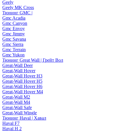
Geely
Geely MK Cross
Тюнинг GMC |
Gmc Acadia
Gmc Canyon
Gmc Envoy
Gmc Jimmy
Gmc Savana
Gmc Sierra
Gmc Terrain
Gmc Yukon
Тюнинг Great Wall | Грейт Вол
Great-Wall Deer
Great-Wall Hover
Great-Wall Hover H3
Great-Wall Hover H5
Great-Wall Hover H6
Great-Wall Hover M4
Great-Wall M2
Great-Wall M4
Great-Wall Safe
Great-Wall Wingle
Тюнинг Haval | Хавал
Haval F7
Haval H 2