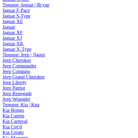
Тюнинг Jaguar | Ягуар
Jaguar F-Pace
Jaguar S-Type
Jaguar XE
Jaguar
Jaguar XF
Jaguar XJ
Jaguar XK
Jaguar X-Type
Тюнинг Jeep | Джип
Jeep Cherokee
Jeep Commander
Jeep Compass
Jeep Grand Cherokee
Jeep Liberty
Jeep Patriot
Jeep Renegade
Jeep Wrangler
Тюнинг Kia | Киа
Kia Bongo
Kia Carens
Kia Carnival
Kia Cee'd
Kia Cerato
Kia Magentis