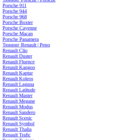
Porsche 911
Porsche 944
Porsche 968
Porsche Boxter
Porsche Cayenne
Porsche Macan
Porsche Panamera
Тюнинг Renault | Рено
Renault Clio
Renault Duster
Renault Fluence
Renault Kangoo
Renault Kaptur
Renault Koleos
Renault Laguna
Renault Latitude
Renault Master
Renault Megane
Renault Modus
Renault Sandero
Renault Scenic
Renault Symbol
Renault Thalia
Renault Trafic