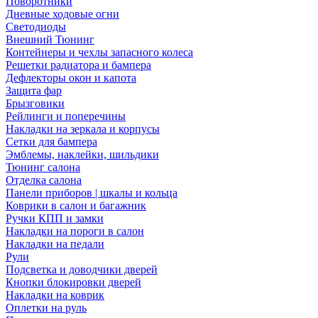
Поворотники
Дневные ходовые огни
Светодиоды
Внешний Тюнинг
Контейнеры и чехлы запасного колеса
Решетки радиатора и бампера
Дефлекторы окон и капота
Защита фар
Брызговики
Рейлинги и поперечины
Накладки на зеркала и корпусы
Сетки для бампера
Эмблемы, наклейки, шильдики
Тюнинг салона
Отделка салона
Панели приборов | шкалы и кольца
Коврики в салон и багажник
Ручки КПП и замки
Накладки на пороги в салон
Накладки на педали
Рули
Подсветка и доводчики дверей
Кнопки блокировки дверей
Накладки на коврик
Оплетки на руль