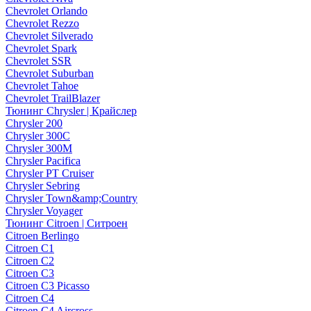
Chevrolet Orlando
Chevrolet Rezzo
Chevrolet Silverado
Chevrolet Spark
Chevrolet SSR
Chevrolet Suburban
Chevrolet Tahoe
Chevrolet TrailBlazer
Тюнинг Chrysler | Крайслер
Chrysler 200
Chrysler 300C
Chrysler 300M
Chrysler Pacifica
Chrysler PT Cruiser
Chrysler Sebring
Chrysler Town&amp;Country
Chrysler Voyager
Тюнинг Citroen | Ситроен
Citroen Berlingo
Citroen C1
Citroen C2
Citroen C3
Citroen C3 Picasso
Citroen C4
Citroen C4 Aircross