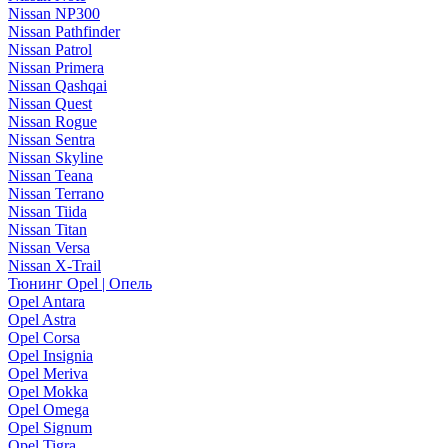
Nissan NP300
Nissan Pathfinder
Nissan Patrol
Nissan Primera
Nissan Qashqai
Nissan Quest
Nissan Rogue
Nissan Sentra
Nissan Skyline
Nissan Teana
Nissan Terrano
Nissan Tiida
Nissan Titan
Nissan Versa
Nissan X-Trail
Тюнинг Opel | Опель
Opel Antara
Opel Astra
Opel Corsa
Opel Insignia
Opel Meriva
Opel Mokka
Opel Omega
Opel Signum
Opel Tigra