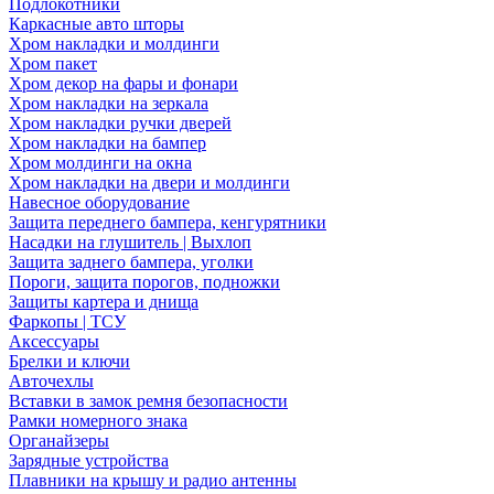
Подлокотники
Каркасные авто шторы
Хром накладки и молдинги
Хром пакет
Хром декор на фары и фонари
Хром накладки на зеркала
Хром накладки ручки дверей
Хром накладки на бампер
Хром молдинги на окна
Хром накладки на двери и молдинги
Навесное оборудование
Защита переднего бампера, кенгурятники
Насадки на глушитель | Выхлоп
Защита заднего бампера, уголки
Пороги, защита порогов, подножки
Защиты картера и днища
Фаркопы | ТСУ
Аксессуары
Брелки и ключи
Авточехлы
Вставки в замок ремня безопасности
Рамки номерного знака
Органайзеры
Зарядные устройства
Плавники на крышу и радио антенны