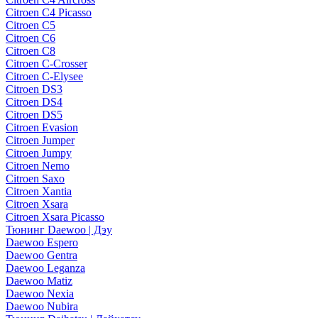
Citroen C4 Picasso
Citroen C5
Citroen C6
Citroen C8
Citroen C-Crosser
Citroen C-Elysee
Citroen DS3
Citroen DS4
Citroen DS5
Citroen Evasion
Citroen Jumper
Citroen Jumpy
Citroen Nemo
Citroen Saxo
Citroen Xantia
Citroen Xsara
Citroen Xsara Picasso
Тюнинг Daewoo | Дэу
Daewoo Espero
Daewoo Gentra
Daewoo Leganza
Daewoo Matiz
Daewoo Nexia
Daewoo Nubira