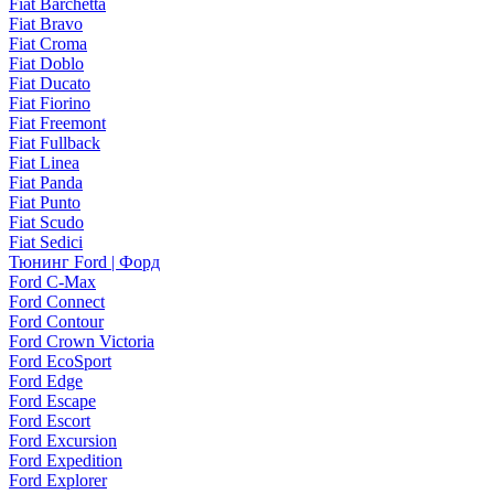
Fiat Barchetta
Fiat Bravo
Fiat Croma
Fiat Doblo
Fiat Ducato
Fiat Fiorino
Fiat Freemont
Fiat Fullback
Fiat Linea
Fiat Panda
Fiat Punto
Fiat Scudo
Fiat Sedici
Тюнинг Ford | Форд
Ford C-Max
Ford Connect
Ford Contour
Ford Crown Victoria
Ford EcoSport
Ford Edge
Ford Escape
Ford Escort
Ford Excursion
Ford Expedition
Ford Explorer