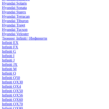
Hyundai Solaris
Hyundai Sonata
Hyundai Starex
Hyundai Terracan
Hyundai Tiburon
Hyundai Trajet
Hyundai Tucson
Hyundai Veloster
Тюнинг Infiniti | Инфинити
Infiniti EX
Infiniti FX
Infiniti G
Infiniti I
Infiniti J
Infiniti JX
Infiniti M
Infiniti Q
Infiniti Q50
Infiniti QX30
Infiniti QX4
Infiniti QX50
Infiniti QX56
Infiniti QX60
Infiniti QX70
Infiniti QX80