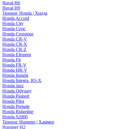
Haval H6
Haval H9
Тюнинг Honda | Хонда
Honda Accord
Honda City
Honda Civic
Honda Crosstour
Honda CR-V
Honda CR-X
Honda CR-Z
Honda Element
Honda Fit
Honda FR-V
Honda HR-V
Honda Insight
Honda Integra, RS-X
Honda Jazz
Honda Odyssey
Honda Pasport
Honda Pilot
Honda Prelude
Honda Ridgeline
Honda S2000
Тюнинг Hummer | Хаммер
Hummer H2