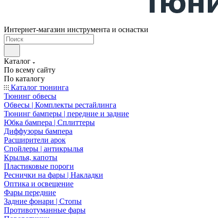
Интернет-магазин инструмента и оснастки
Каталог
По всему сайту
По каталогу
Каталог тюнинга
Тюнинг обвесы
Обвесы | Комплекты рестайлинга
Тюнинг бамперы | передние и задние
Юбка бампера | Сплиттеры
Диффузоры бампера
Расширители арок
Спойлеры | антикрылья
Крылья, капоты
Пластиковые пороги
Реснички на фары | Накладки
Оптика и освещение
Фары передние
Задние фонари | Стопы
Противотуманные фары