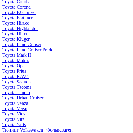
Toyota Corolla
Toyota Corona
Toyota FJ Cruiser
Toyota Fortuner
Toyota HiAce
Toyota Highlander
Toyota Hilux
Toyota Kluger
Toyota Land Cruiser
Toyota Land Cruiser Prado
Toyota Mark II
Toyota Matrix
Toyota Opa
Toyota Prius
Toyota RAV4
Toyota Sequoia
Toyota Tacoma
Toyota Tundra
Toyota Urban Cruiser
Toyota Venza
Toyota Verso
Toyota Vios
Toyota Vitz
Toyota Yaris
Тюнинг Volkswagen | Фольксваген