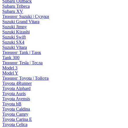
Subaru Outback
Subaru Tribeca
Subaru XV
Тюнинг Suzuki | Сузуки
Suzuki Grand Vitara
Suzuki Jimny
Suzuki Kizashi
Suzuki Swift
Suzuki SX4
Suzuki Vitara
Тюнинг Tank | Танк
Tank 300
Тюнинг Tesla | Тесла
Model 3
Model Y
Тюнинг Toyota | Тойота
Toyota 4Runner
Toyota Alphard
Toyota Auris
Toyota Avensis
Toyota bB
Toyota Caldina
Toyota Camry
Toyota Carina E
Toyota Celica