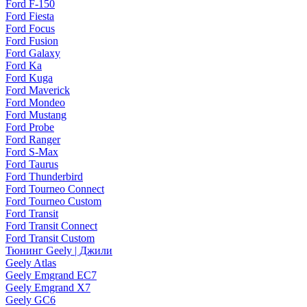
Ford F-150
Ford Fiesta
Ford Focus
Ford Fusion
Ford Galaxy
Ford Ka
Ford Kuga
Ford Maverick
Ford Mondeo
Ford Mustang
Ford Probe
Ford Ranger
Ford S-Max
Ford Taurus
Ford Thunderbird
Ford Tourneo Connect
Ford Tourneo Custom
Ford Transit
Ford Transit Connect
Ford Transit Custom
Тюнинг Geely | Джили
Geely Atlas
Geely Emgrand EC7
Geely Emgrand X7
Geely GC6