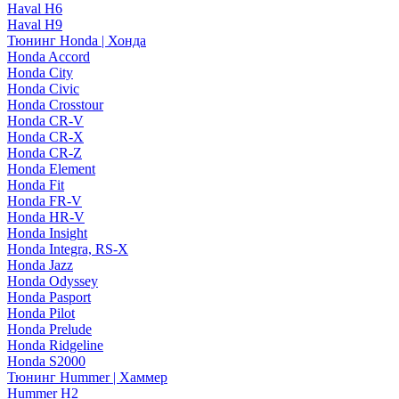
Haval H6
Haval H9
Тюнинг Honda | Хонда
Honda Accord
Honda City
Honda Civic
Honda Crosstour
Honda CR-V
Honda CR-X
Honda CR-Z
Honda Element
Honda Fit
Honda FR-V
Honda HR-V
Honda Insight
Honda Integra, RS-X
Honda Jazz
Honda Odyssey
Honda Pasport
Honda Pilot
Honda Prelude
Honda Ridgeline
Honda S2000
Тюнинг Hummer | Хаммер
Hummer H2