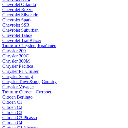
Chevrolet Orlando
Chevrolet Rezzo
Chevrolet Silverado
Chevrolet Spark
Chevrolet SSR
Chevrolet Suburban
Chevrolet Tahoe
Chevrolet TrailBlazer
Тюнинг Chrysler | Крайслер
Chrysler 200
Chrysler 300C
Chrysler 300M
Chrysler Pacifica
Chrysler PT Cruiser
Chrysler Sebring
Chrysler Town&amp;Country
Chrysler Voyager
Тюнинг Citroen | Ситроен
Citroen Berlingo
Citroen C1
Citroen C2
Citroen C3
Citroen C3 Picasso
Citroen C4
Citroen C4 Aircross