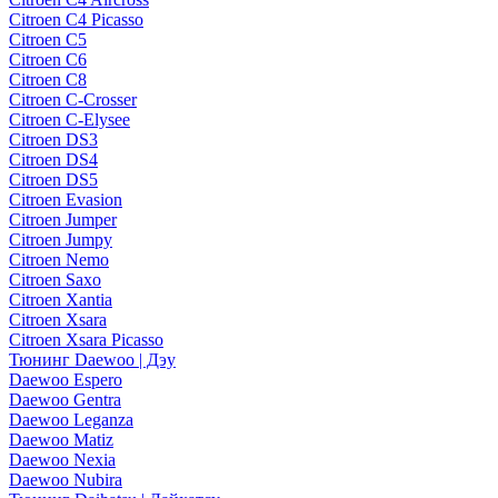
Citroen C4 Picasso
Citroen C5
Citroen C6
Citroen C8
Citroen C-Crosser
Citroen C-Elysee
Citroen DS3
Citroen DS4
Citroen DS5
Citroen Evasion
Citroen Jumper
Citroen Jumpy
Citroen Nemo
Citroen Saxo
Citroen Xantia
Citroen Xsara
Citroen Xsara Picasso
Тюнинг Daewoo | Дэу
Daewoo Espero
Daewoo Gentra
Daewoo Leganza
Daewoo Matiz
Daewoo Nexia
Daewoo Nubira