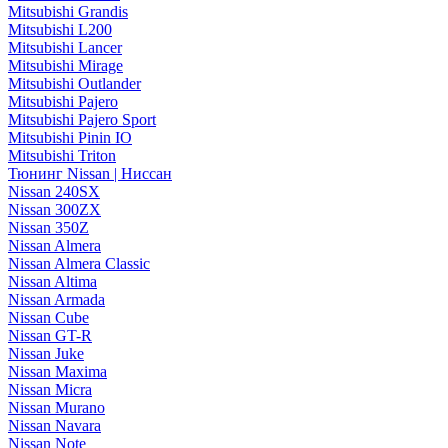
Mitsubishi Grandis
Mitsubishi L200
Mitsubishi Lancer
Mitsubishi Mirage
Mitsubishi Outlander
Mitsubishi Pajero
Mitsubishi Pajero Sport
Mitsubishi Pinin IO
Mitsubishi Triton
Тюнинг Nissan | Ниссан
Nissan 240SX
Nissan 300ZX
Nissan 350Z
Nissan Almera
Nissan Almera Classic
Nissan Altima
Nissan Armada
Nissan Cube
Nissan GT-R
Nissan Juke
Nissan Maxima
Nissan Micra
Nissan Murano
Nissan Navara
Nissan Note