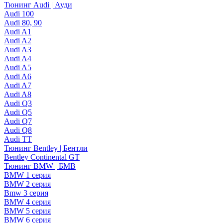
Тюнинг Audi | Ауди
Audi 100
Audi 80, 90
Audi A1
Audi A2
Audi A3
Audi A4
Audi A5
Audi A6
Audi A7
Audi A8
Audi Q3
Audi Q5
Audi Q7
Audi Q8
Audi TT
Тюнинг Bentley | Бентли
Bentley Continental GT
Тюнинг BMW | БМВ
BMW 1 серия
BMW 2 серия
Bmw 3 серия
BMW 4 серия
BMW 5 серия
BMW 6 серия