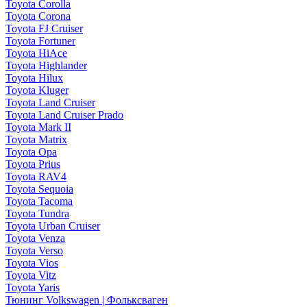
Toyota Corolla
Toyota Corona
Toyota FJ Cruiser
Toyota Fortuner
Toyota HiAce
Toyota Highlander
Toyota Hilux
Toyota Kluger
Toyota Land Cruiser
Toyota Land Cruiser Prado
Toyota Mark II
Toyota Matrix
Toyota Opa
Toyota Prius
Toyota RAV4
Toyota Sequoia
Toyota Tacoma
Toyota Tundra
Toyota Urban Cruiser
Toyota Venza
Toyota Verso
Toyota Vios
Toyota Vitz
Toyota Yaris
Тюнинг Volkswagen | Фольксваген