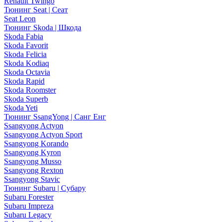
Renault Twingo
Тюнинг Seat | Сеат
Seat Leon
Тюнинг Skoda | Шкода
Skoda Fabia
Skoda Favorit
Skoda Felicia
Skoda Kodiaq
Skoda Octavia
Skoda Rapid
Skoda Roomster
Skoda Superb
Skoda Yeti
Тюнинг SsangYong | Санг Енг
Ssangyong Actyon
Ssangyong Actyon Sport
Ssangyong Korando
Ssangyong Kyron
Ssangyong Musso
Ssangyong Rexton
Ssangyong Stavic
Тюнинг Subaru | Субару
Subaru Forester
Subaru Impreza
Subaru Legacy