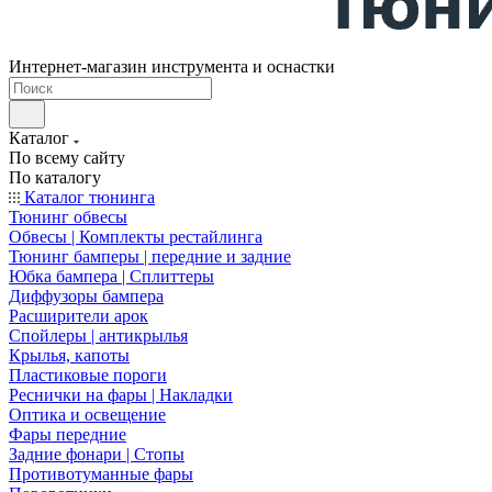
Интернет-магазин инструмента и оснастки
Каталог
По всему сайту
По каталогу
Каталог тюнинга
Тюнинг обвесы
Обвесы | Комплекты рестайлинга
Тюнинг бамперы | передние и задние
Юбка бампера | Сплиттеры
Диффузоры бампера
Расширители арок
Спойлеры | антикрылья
Крылья, капоты
Пластиковые пороги
Реснички на фары | Накладки
Оптика и освещение
Фары передние
Задние фонари | Стопы
Противотуманные фары