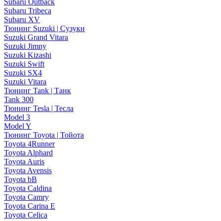
Subaru Outback
Subaru Tribeca
Subaru XV
Тюнинг Suzuki | Сузуки
Suzuki Grand Vitara
Suzuki Jimny
Suzuki Kizashi
Suzuki Swift
Suzuki SX4
Suzuki Vitara
Тюнинг Tank | Танк
Tank 300
Тюнинг Tesla | Тесла
Model 3
Model Y
Тюнинг Toyota | Тойота
Toyota 4Runner
Toyota Alphard
Toyota Auris
Toyota Avensis
Toyota bB
Toyota Caldina
Toyota Camry
Toyota Carina E
Toyota Celica