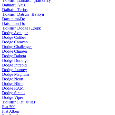
Тюнинг Daihatsu | Дайхатсу
Daihatsu Altis
Daihatsu Terios
Тюнинг Datsun | Датсун
Datsun mi-Do
Datsun on-Do
Тюнинг Dodge | Додж
Dodge Avenger
Dodge Caliber
Dodge Caravan
Dodge Challenger
Dodge Charger
Dodge Dakota
Dodge Durango
Dodge Intrepid
Dodge Journey
Dodge Magnum
Dodge Neon
Dodge Nitro
Dodge RAM
Dodge Stratus
Dodge Viper
Тюнинг Fiat | Фиат
Fiat 500
Fiat Albea