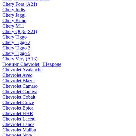
Chery Fora (A21)
Chery Indis
Chery Jaggi
Chery Kimo
Chery M11
Chery QQ6 (S21)
Chery Tiggo
Chery Tiggo 2
Chery Tiggo 3
Chery Tiggo 5
Chery Very (A13)
Тюнинг Chevrolet | Шевроле
Chevrolet Avalanche
Chevrolet Aveo
Chevrolet Blazer
Chevrolet Camaro
Chevrolet Captiva
Chevrolet Cobalt
Chevrolet Cruze
Chevrolet Epica
Chevrolet HHR
Chevrolet Lacetti
Chevrolet Lanos
Chevrolet Malibu
Chevrolet Niva