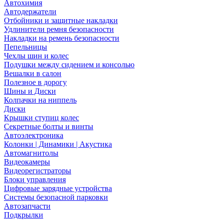
Автохимия
Автодержатели
Отбойники и защитные накладки
Удлинители ремня безопасности
Накладки на ремень безопасности
Пепельницы
Чехлы шин и колес
Подушки между сидением и консолью
Вешалки в салон
Полезное в дорогу
Шины и Диски
Колпачки на ниппель
Диски
Крышки ступиц колес
Секретные болты и винты
Автоэлектроника
Колонки | Динамики | Акустика
Автомагнитолы
Видеокамеры
Видеорегистраторы
Блоки управления
Цифровые зарядные устройства
Системы безопасной парковки
Автозапчасти
Подкрылки