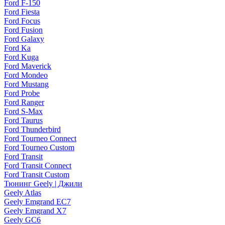
Ford F-150
Ford Fiesta
Ford Focus
Ford Fusion
Ford Galaxy
Ford Ka
Ford Kuga
Ford Maverick
Ford Mondeo
Ford Mustang
Ford Probe
Ford Ranger
Ford S-Max
Ford Taurus
Ford Thunderbird
Ford Tourneo Connect
Ford Tourneo Custom
Ford Transit
Ford Transit Connect
Ford Transit Custom
Тюнинг Geely | Джили
Geely Atlas
Geely Emgrand EC7
Geely Emgrand X7
Geely GC6