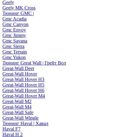
Geely
Geely MK Cross
Тюнинг GMC |
Gmc Acadia
Gmc Canyon
Gmc Envoy
Gmc Jimmy
Gmc Savana
Gmc Sierra
Gmc Terrain
Gmc Yukon
Тюнинг Great Wall | Грейт Вол
Great-Wall Deer
Great-Wall Hover
Great-Wall Hover H3
Great-Wall Hover H5
Great-Wall Hover H6
Great-Wall Hover M4
Great-Wall M2
Great-Wall M4
Great-Wall Safe
Great-Wall Wingle
Тюнинг Haval | Хавал
Haval F7
Haval H 2