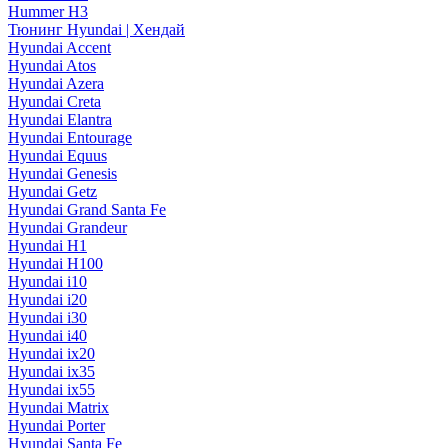
Hummer H3
Тюнинг Hyundai | Хендай
Hyundai Accent
Hyundai Atos
Hyundai Azera
Hyundai Creta
Hyundai Elantra
Hyundai Entourage
Hyundai Equus
Hyundai Genesis
Hyundai Getz
Hyundai Grand Santa Fe
Hyundai Grandeur
Hyundai H1
Hyundai H100
Hyundai i10
Hyundai i20
Hyundai i30
Hyundai i40
Hyundai ix20
Hyundai ix35
Hyundai ix55
Hyundai Matrix
Hyundai Porter
Hyundai Santa Fe