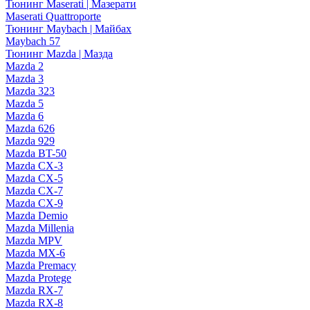
Тюнинг Maserati | Мазерати
Maserati Quattroporte
Тюнинг Maybach | Майбах
Maybach 57
Тюнинг Mazda | Мазда
Mazda 2
Mazda 3
Mazda 323
Mazda 5
Mazda 6
Mazda 626
Mazda 929
Mazda BT-50
Mazda CX-3
Mazda CX-5
Mazda CX-7
Mazda CX-9
Mazda Demio
Mazda Millenia
Mazda MPV
Mazda MX-6
Mazda Premacy
Mazda Protege
Mazda RX-7
Mazda RX-8