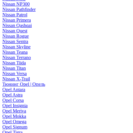
Nissan NP300
Nissan Pathfinder
Nissan Patrol
Nissan Primera
Nissan Qashqai
Nissan Quest
Nissan Rogue
Nissan Sentra
Nissan Skyline
Nissan Teana
Nissan Terrano
Nissan Tiida
Nissan Titan
Nissan Versa
Nissan X-Trail
Тюнинг Opel | Опель
Opel Antara
Opel Astra
Opel Corsa
Opel Insignia
Opel Meriva
Opel Mokka
Opel Omega
Opel Signum
Opel Tigra