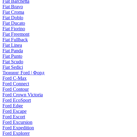
Fiat Barchetta
Fiat Bravo
Fiat Croma
Fiat Doblo
Fiat Ducato
Fiat Fiorino
Fiat Freemont
Fiat Fullback
Fiat Linea
Fiat Panda
Fiat Punto
Fiat Scudo
Fiat Sedici
Тюнинг Ford | Форд
Ford C-Max
Ford Connect
Ford Contour
Ford Crown Victoria
Ford EcoSport
Ford Edge
Ford Escape
Ford Escort
Ford Excursion
Ford Expedition
Ford Explorer