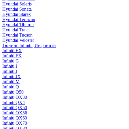
Hyundai Solaris
Hyundai Sonata
Hyundai Starex
Hyundai Terracan
Hyundai Tiburon
Hyundai Trajet
Hyundai Tucson
Hyundai Veloster
Тюнинг Infiniti | Инфинити
Infiniti EX
Infiniti FX
Infiniti G
Infiniti I
Infiniti J
Infiniti JX
Infiniti M
Infiniti Q
Infiniti Q50
Infiniti QX30
Infiniti QX4
Infiniti QX50
Infiniti QX56
Infiniti QX60
Infiniti QX70
Infiniti QX80