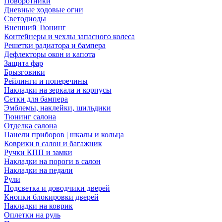
Поворотники
Дневные ходовые огни
Светодиоды
Внешний Тюнинг
Контейнеры и чехлы запасного колеса
Решетки радиатора и бампера
Дефлекторы окон и капота
Защита фар
Брызговики
Рейлинги и поперечины
Накладки на зеркала и корпусы
Сетки для бампера
Эмблемы, наклейки, шильдики
Тюнинг салона
Отделка салона
Панели приборов | шкалы и кольца
Коврики в салон и багажник
Ручки КПП и замки
Накладки на пороги в салон
Накладки на педали
Рули
Подсветка и доводчики дверей
Кнопки блокировки дверей
Накладки на коврик
Оплетки на руль