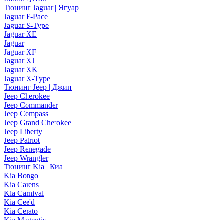
Тюнинг Jaguar | Ягуар
Jaguar F-Pace
Jaguar S-Type
Jaguar XE
Jaguar
Jaguar XF
Jaguar XJ
Jaguar XK
Jaguar X-Type
Тюнинг Jeep | Джип
Jeep Cherokee
Jeep Commander
Jeep Compass
Jeep Grand Cherokee
Jeep Liberty
Jeep Patriot
Jeep Renegade
Jeep Wrangler
Тюнинг Kia | Киа
Kia Bongo
Kia Carens
Kia Carnival
Kia Cee'd
Kia Cerato
Kia Magentis