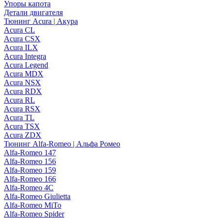
Упоры капота
Детали двигателя
Тюнинг Acura | Акура
Acura CL
Acura CSX
Acura ILX
Acura Integra
Acura Legend
Acura MDX
Acura NSX
Acura RDX
Acura RL
Acura RSX
Acura TL
Acura TSX
Acura ZDX
Тюнинг Alfa-Romeo | Альфа Ромео
Alfa-Romeo 147
Alfa-Romeo 156
Alfa-Romeo 159
Alfa-Romeo 166
Alfa-Romeo 4C
Alfa-Romeo Giulietta
Alfa-Romeo MiTo
Alfa-Romeo Spider