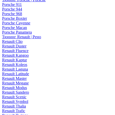
Porsche 911
Porsche 944
Porsche 968
Porsche Boxter
Porsche Cayenne
Porsche Macan
Porsche Panamera
Тюнинг Renault | Рено
Renault Clio
Renault Duster
Renault Fluence
Renault Kangoo
Renault Kaptur
Renault Koleos
Renault Laguna
Renault Latitude
Renault Master
Renault Megane
Renault Modus
Renault Sandero
Renault Scenic
Renault Symbol
Renault Thalia
Renault Trafic