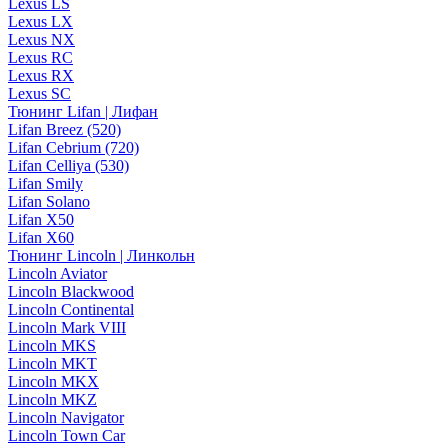
Lexus LS
Lexus LX
Lexus NX
Lexus RC
Lexus RX
Lexus SC
Тюнинг Lifan | Лифан
Lifan Breez (520)
Lifan Cebrium (720)
Lifan Celliya (530)
Lifan Smily
Lifan Solano
Lifan X50
Lifan X60
Тюнинг Lincoln | Линкольн
Lincoln Aviator
Lincoln Blackwood
Lincoln Continental
Lincoln Mark VIII
Lincoln MKS
Lincoln MKT
Lincoln MKX
Lincoln MKZ
Lincoln Navigator
Lincoln Town Car