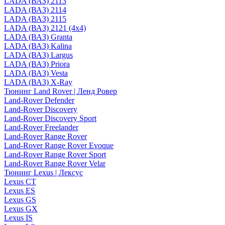
LADA (ВАЗ) 2113
LADA (ВАЗ) 2114
LADA (ВАЗ) 2115
LADA (ВАЗ) 2121 (4x4)
LADA (ВАЗ) Granta
LADA (ВАЗ) Kalina
LADA (ВАЗ) Largus
LADA (ВАЗ) Priora
LADA (ВАЗ) Vesta
LADA (ВАЗ) X-Ray
Тюнинг Land Rover | Ленд Ровер
Land-Rover Defender
Land-Rover Discovery
Land-Rover Discovery Sport
Land-Rover Freelander
Land-Rover Range Rover
Land-Rover Range Rover Evoque
Land-Rover Range Rover Sport
Land-Rover Range Rover Velar
Тюнинг Lexus | Лексус
Lexus CT
Lexus ES
Lexus GS
Lexus GX
Lexus IS