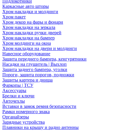
Подлокотники
Каркасные авто шторы
Хром накладки и молдинги
Хром пакет
Хром декор на фары и фонари
Хром накладки на зеркала
Хром накладки ручки дверей
Хром накладки на бампер
Хром молдинги на окна
Хром накладки на двери и молдинги
Навесное оборудование
Защита переднего бампера, кенгурятники
Насадки на глушитель | Выхлоп
Защита заднего бампера, уголки
Пороги, защита порогов, подножки
Защиты картера и днища
Фаркопы | ТСУ
Аксессуары
Брелки и ключи
Авточехлы
Вставки в замок ремня безопасности
Рамки номерного знака
Органайзеры
Зарядные устройства
Плавники на крышу и радио антенны