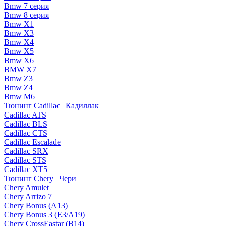
Bmw 7 серия
Bmw 8 серия
Bmw X1
Bmw X3
Bmw X4
Bmw X5
Bmw X6
BMW X7
Bmw Z3
Bmw Z4
Bmw М6
Тюнинг Cadillac | Кадиллак
Cadillac ATS
Cadillac BLS
Cadillac CTS
Cadillac Escalade
Cadillac SRX
Cadillac STS
Cadillac XT5
Тюнинг Chery | Чери
Chery Amulet
Chery Arrizo 7
Chery Bonus (A13)
Chery Bonus 3 (E3/A19)
Chery CrossEastar (B14)