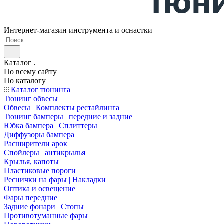
Интернет-магазин инструмента и оснастки
Каталог
По всему сайту
По каталогу
Каталог тюнинга
Тюнинг обвесы
Обвесы | Комплекты рестайлинга
Тюнинг бамперы | передние и задние
Юбка бампера | Сплиттеры
Диффузоры бампера
Расширители арок
Спойлеры | антикрылья
Крылья, капоты
Пластиковые пороги
Реснички на фары | Накладки
Оптика и освещение
Фары передние
Задние фонари | Стопы
Противотуманные фары