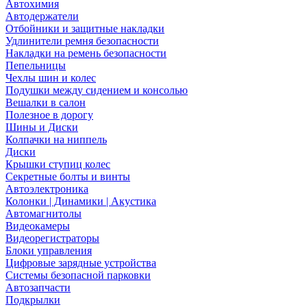
Автохимия
Автодержатели
Отбойники и защитные накладки
Удлинители ремня безопасности
Накладки на ремень безопасности
Пепельницы
Чехлы шин и колес
Подушки между сидением и консолью
Вешалки в салон
Полезное в дорогу
Шины и Диски
Колпачки на ниппель
Диски
Крышки ступиц колес
Секретные болты и винты
Автоэлектроника
Колонки | Динамики | Акустика
Автомагнитолы
Видеокамеры
Видеорегистраторы
Блоки управления
Цифровые зарядные устройства
Системы безопасной парковки
Автозапчасти
Подкрылки