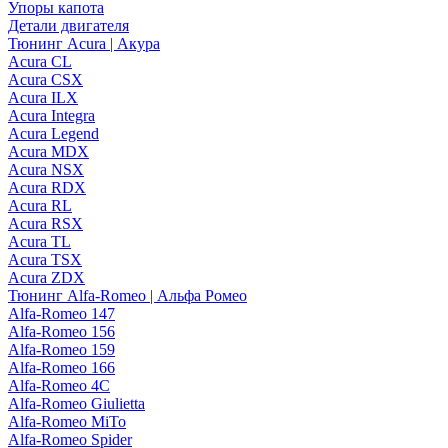
Упоры капота
Детали двигателя
Тюнинг Acura | Акура
Acura CL
Acura CSX
Acura ILX
Acura Integra
Acura Legend
Acura MDX
Acura NSX
Acura RDX
Acura RL
Acura RSX
Acura TL
Acura TSX
Acura ZDX
Тюнинг Alfa-Romeo | Альфа Ромео
Alfa-Romeo 147
Alfa-Romeo 156
Alfa-Romeo 159
Alfa-Romeo 166
Alfa-Romeo 4C
Alfa-Romeo Giulietta
Alfa-Romeo MiTo
Alfa-Romeo Spider