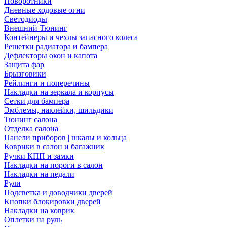
Поворотники
Дневные ходовые огни
Светодиоды
Внешний Тюнинг
Контейнеры и чехлы запасного колеса
Решетки радиатора и бампера
Дефлекторы окон и капота
Защита фар
Брызговики
Рейлинги и поперечины
Накладки на зеркала и корпусы
Сетки для бампера
Эмблемы, наклейки, шильдики
Тюнинг салона
Отделка салона
Панели приборов | шкалы и кольца
Коврики в салон и багажник
Ручки КПП и замки
Накладки на пороги в салон
Накладки на педали
Рули
Подсветка и доводчики дверей
Кнопки блокировки дверей
Накладки на коврик
Оплетки на руль