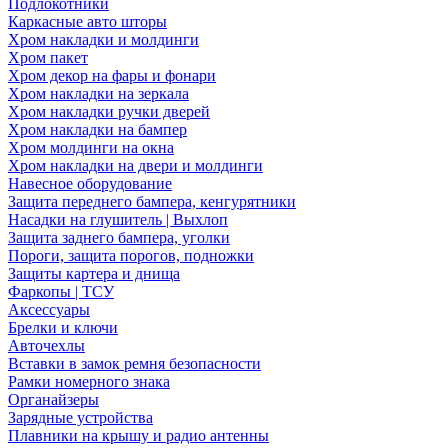
Подлокотники
Каркасные авто шторы
Хром накладки и молдинги
Хром пакет
Хром декор на фары и фонари
Хром накладки на зеркала
Хром накладки ручки дверей
Хром накладки на бампер
Хром молдинги на окна
Хром накладки на двери и молдинги
Навесное оборудование
Защита переднего бампера, кенгурятники
Насадки на глушитель | Выхлоп
Защита заднего бампера, уголки
Пороги, защита порогов, подножки
Защиты картера и днища
Фаркопы | ТСУ
Аксессуары
Брелки и ключи
Авточехлы
Вставки в замок ремня безопасности
Рамки номерного знака
Органайзеры
Зарядные устройства
Плавники на крышу и радио антенны