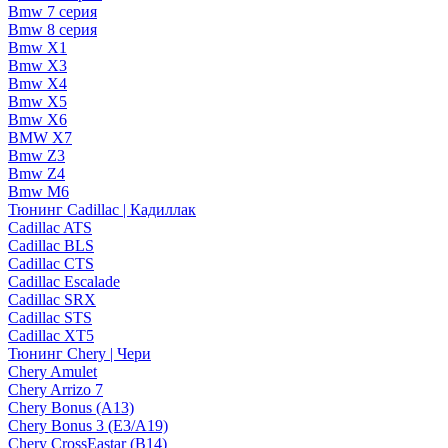
Bmw 7 серия
Bmw 8 серия
Bmw X1
Bmw X3
Bmw X4
Bmw X5
Bmw X6
BMW X7
Bmw Z3
Bmw Z4
Bmw М6
Тюнинг Cadillac | Кадиллак
Cadillac ATS
Cadillac BLS
Cadillac CTS
Cadillac Escalade
Cadillac SRX
Cadillac STS
Cadillac XT5
Тюнинг Chery | Чери
Chery Amulet
Chery Arrizo 7
Chery Bonus (A13)
Chery Bonus 3 (E3/A19)
Chery CrossEastar (B14)