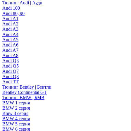
Тюнинг Audi | Ауди
Audi 100
Audi 80, 90
Audi A1
Audi A2
Audi A3
Audi A4
Audi A5
Audi A6
Audi A7
Audi A8
Audi Q3
Audi Q5
Audi Q7
Audi Q8
Audi TT
Тюнинг Bentley | Бентли
Bentley Continental GT
Тюнинг BMW | БМВ
BMW 1 серия
BMW 2 серия
Bmw 3 серия
BMW 4 серия
BMW 5 серия
BMW 6 серия