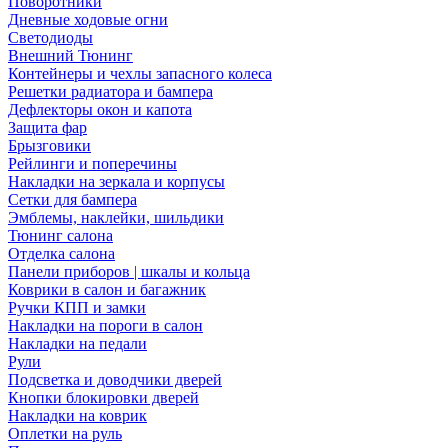
Поворотники
Дневные ходовые огни
Светодиоды
Внешний Тюнинг
Контейнеры и чехлы запасного колеса
Решетки радиатора и бампера
Дефлекторы окон и капота
Защита фар
Брызговики
Рейлинги и поперечины
Накладки на зеркала и корпусы
Сетки для бампера
Эмблемы, наклейки, шильдики
Тюнинг салона
Отделка салона
Панели приборов | шкалы и кольца
Коврики в салон и багажник
Ручки КПП и замки
Накладки на пороги в салон
Накладки на педали
Рули
Подсветка и доводчики дверей
Кнопки блокировки дверей
Накладки на коврик
Оплетки на руль