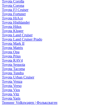
Toyota Corolla
Toyota Corona
Toyota FJ Cruiser
Toyota Fortuner
Toyota HiAce
Toyota Highlander
Toyota Hilux
Toyota Kluger
Toyota Land Cruiser
Toyota Land Cruiser Prado
Toyota Mark II
Toyota Matrix
Toyota Opa
Toyota Prius
Toyota RAV4
Toyota Sequoia
Toyota Tacoma
Toyota Tundra
Toyota Urban Cruiser
Toyota Venza
Toyota Verso
Toyota Vios
Toyota Vitz
Toyota Yaris
Тюнинг Volkswagen | Фольксваген