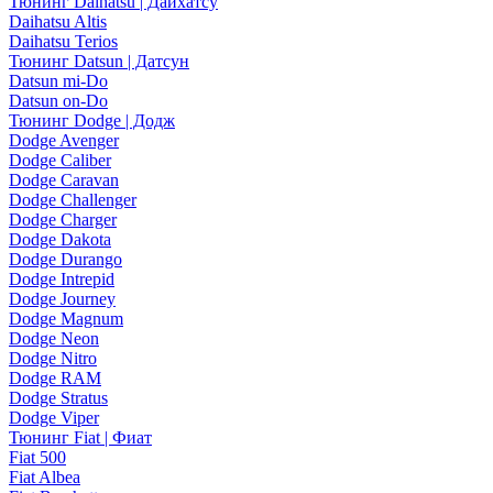
Тюнинг Daihatsu | Дайхатсу
Daihatsu Altis
Daihatsu Terios
Тюнинг Datsun | Датсун
Datsun mi-Do
Datsun on-Do
Тюнинг Dodge | Додж
Dodge Avenger
Dodge Caliber
Dodge Caravan
Dodge Challenger
Dodge Charger
Dodge Dakota
Dodge Durango
Dodge Intrepid
Dodge Journey
Dodge Magnum
Dodge Neon
Dodge Nitro
Dodge RAM
Dodge Stratus
Dodge Viper
Тюнинг Fiat | Фиат
Fiat 500
Fiat Albea