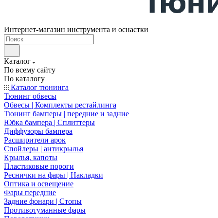
Интернет-магазин инструмента и оснастки
Каталог
По всему сайту
По каталогу
Каталог тюнинга
Тюнинг обвесы
Обвесы | Комплекты рестайлинга
Тюнинг бамперы | передние и задние
Юбка бампера | Сплиттеры
Диффузоры бампера
Расширители арок
Спойлеры | антикрылья
Крылья, капоты
Пластиковые пороги
Реснички на фары | Накладки
Оптика и освещение
Фары передние
Задние фонари | Стопы
Противотуманные фары