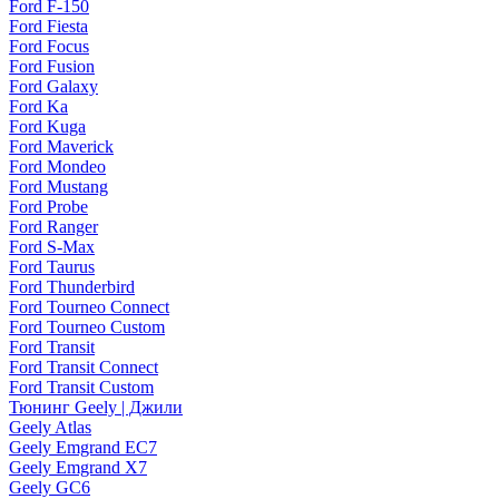
Ford F-150
Ford Fiesta
Ford Focus
Ford Fusion
Ford Galaxy
Ford Ka
Ford Kuga
Ford Maverick
Ford Mondeo
Ford Mustang
Ford Probe
Ford Ranger
Ford S-Max
Ford Taurus
Ford Thunderbird
Ford Tourneo Connect
Ford Tourneo Custom
Ford Transit
Ford Transit Connect
Ford Transit Custom
Тюнинг Geely | Джили
Geely Atlas
Geely Emgrand EC7
Geely Emgrand X7
Geely GC6