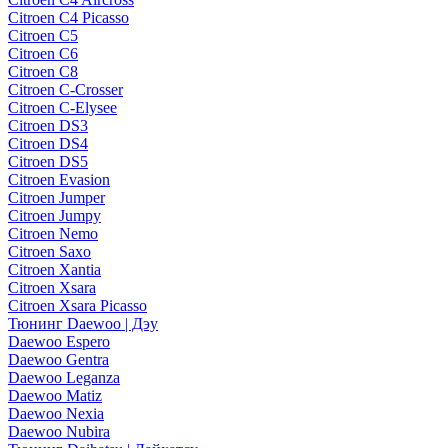
Citroen C4 Picasso
Citroen C5
Citroen C6
Citroen C8
Citroen C-Crosser
Citroen C-Elysee
Citroen DS3
Citroen DS4
Citroen DS5
Citroen Evasion
Citroen Jumper
Citroen Jumpy
Citroen Nemo
Citroen Saxo
Citroen Xantia
Citroen Xsara
Citroen Xsara Picasso
Тюнинг Daewoo | Дэу
Daewoo Espero
Daewoo Gentra
Daewoo Leganza
Daewoo Matiz
Daewoo Nexia
Daewoo Nubira