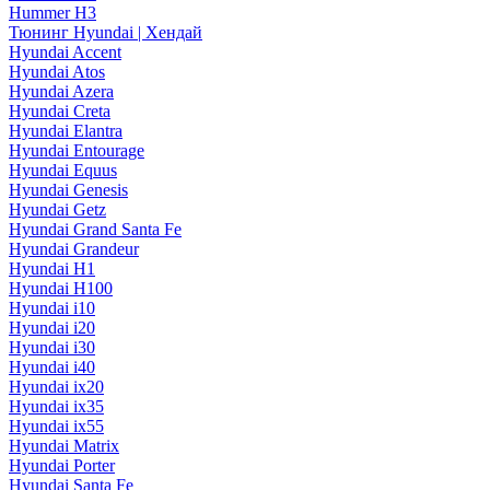
Hummer H3
Тюнинг Hyundai | Хендай
Hyundai Accent
Hyundai Atos
Hyundai Azera
Hyundai Creta
Hyundai Elantra
Hyundai Entourage
Hyundai Equus
Hyundai Genesis
Hyundai Getz
Hyundai Grand Santa Fe
Hyundai Grandeur
Hyundai H1
Hyundai H100
Hyundai i10
Hyundai i20
Hyundai i30
Hyundai i40
Hyundai ix20
Hyundai ix35
Hyundai ix55
Hyundai Matrix
Hyundai Porter
Hyundai Santa Fe