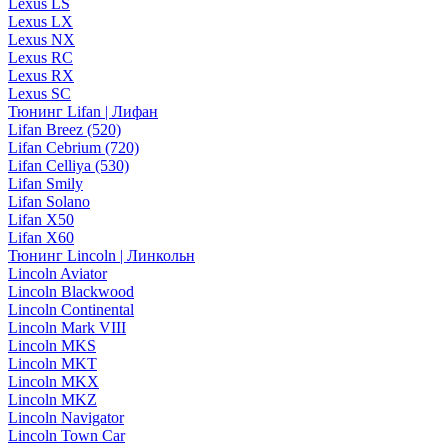
Lexus LS
Lexus LX
Lexus NX
Lexus RC
Lexus RX
Lexus SC
Тюнинг Lifan | Лифан
Lifan Breez (520)
Lifan Cebrium (720)
Lifan Celliya (530)
Lifan Smily
Lifan Solano
Lifan X50
Lifan X60
Тюнинг Lincoln | Линкольн
Lincoln Aviator
Lincoln Blackwood
Lincoln Continental
Lincoln Mark VIII
Lincoln MKS
Lincoln MKT
Lincoln MKX
Lincoln MKZ
Lincoln Navigator
Lincoln Town Car