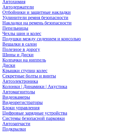
Автохимия
Автодержатели
Отбойники и защитные накладки
Удлинители ремня безопасности
Накладки на ремень безопасности
Пепельницы
Чехлы шин и колес
Подушки между сидением и консолью
Вешалки в салон
Полезное в дорогу
Шины и Диски
Колпачки на ниппель
Диски
Крышки ступиц колес
Секретные болты и винты
Автоэлектроника
Колонки | Динамики | Акустика
Автомагнитолы
Видеокамеры
Видеорегистраторы
Блоки управления
Цифровые зарядные устройства
Системы безопасной парковки
Автозапчасти
Подкрылки