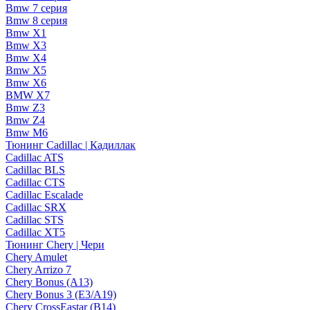
Bmw 7 серия
Bmw 8 серия
Bmw X1
Bmw X3
Bmw X4
Bmw X5
Bmw X6
BMW X7
Bmw Z3
Bmw Z4
Bmw М6
Тюнинг Cadillac | Кадиллак
Cadillac ATS
Cadillac BLS
Cadillac CTS
Cadillac Escalade
Cadillac SRX
Cadillac STS
Cadillac XT5
Тюнинг Chery | Чери
Chery Amulet
Chery Arrizo 7
Chery Bonus (A13)
Chery Bonus 3 (E3/A19)
Chery CrossEastar (B14)