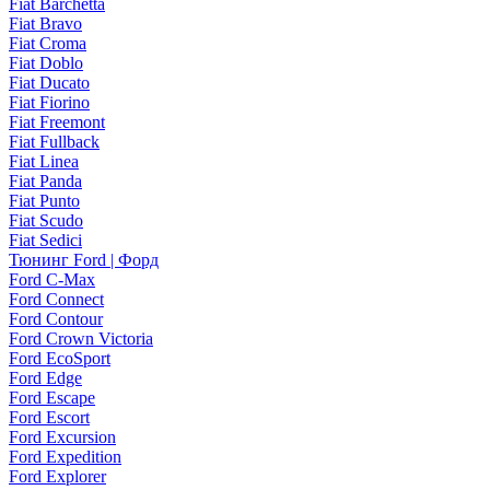
Fiat Barchetta
Fiat Bravo
Fiat Croma
Fiat Doblo
Fiat Ducato
Fiat Fiorino
Fiat Freemont
Fiat Fullback
Fiat Linea
Fiat Panda
Fiat Punto
Fiat Scudo
Fiat Sedici
Тюнинг Ford | Форд
Ford C-Max
Ford Connect
Ford Contour
Ford Crown Victoria
Ford EcoSport
Ford Edge
Ford Escape
Ford Escort
Ford Excursion
Ford Expedition
Ford Explorer