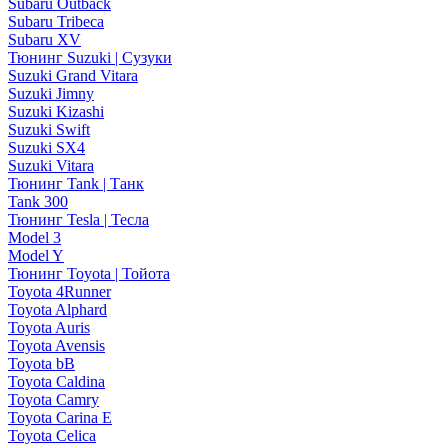
Subaru Outback
Subaru Tribeca
Subaru XV
Тюнинг Suzuki | Сузуки
Suzuki Grand Vitara
Suzuki Jimny
Suzuki Kizashi
Suzuki Swift
Suzuki SX4
Suzuki Vitara
Тюнинг Tank | Танк
Tank 300
Тюнинг Tesla | Тесла
Model 3
Model Y
Тюнинг Toyota | Тойота
Toyota 4Runner
Toyota Alphard
Toyota Auris
Toyota Avensis
Toyota bB
Toyota Caldina
Toyota Camry
Toyota Carina E
Toyota Celica