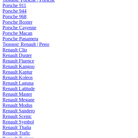
Porsche 911
Porsche 944
Porsche 968
Porsche Boxter
Porsche Cayenne
Porsche Macan
Porsche Panamera
Тюнинг Renault | Рено
Renault Clio
Renault Duster
Renault Fluence
Renault Kangoo
Renault Kaptur
Renault Koleos
Renault Laguna
Renault Latitude
Renault Master
Renault Megane
Renault Modus
Renault Sandero
Renault Scenic
Renault Symbol
Renault Thalia
Renault Trafic