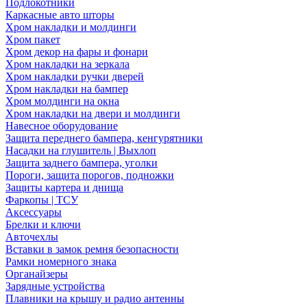
Подлокотники
Каркасные авто шторы
Хром накладки и молдинги
Хром пакет
Хром декор на фары и фонари
Хром накладки на зеркала
Хром накладки ручки дверей
Хром накладки на бампер
Хром молдинги на окна
Хром накладки на двери и молдинги
Навесное оборудование
Защита переднего бампера, кенгурятники
Насадки на глушитель | Выхлоп
Защита заднего бампера, уголки
Пороги, защита порогов, подножки
Защиты картера и днища
Фаркопы | ТСУ
Аксессуары
Брелки и ключи
Авточехлы
Вставки в замок ремня безопасности
Рамки номерного знака
Органайзеры
Зарядные устройства
Плавники на крышу и радио антенны