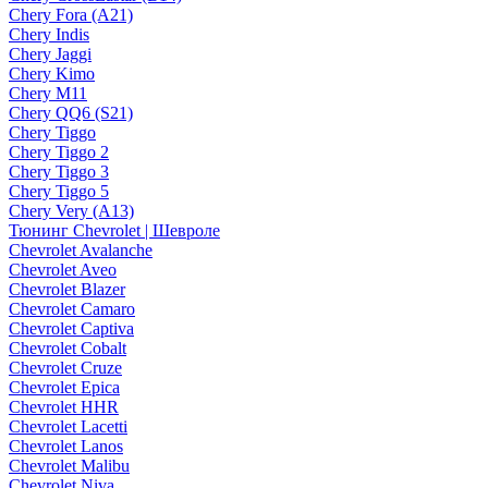
Chery Fora (A21)
Chery Indis
Chery Jaggi
Chery Kimo
Chery M11
Chery QQ6 (S21)
Chery Tiggo
Chery Tiggo 2
Chery Tiggo 3
Chery Tiggo 5
Chery Very (A13)
Тюнинг Chevrolet | Шевроле
Chevrolet Avalanche
Chevrolet Aveo
Chevrolet Blazer
Chevrolet Camaro
Chevrolet Captiva
Chevrolet Cobalt
Chevrolet Cruze
Chevrolet Epica
Chevrolet HHR
Chevrolet Lacetti
Chevrolet Lanos
Chevrolet Malibu
Chevrolet Niva