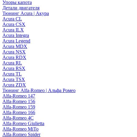
Упоры капота
Детали двигателя
Тюнинг Acura | Акура
Acura CL
Acura CSX
Acura ILX
Acura Integra
Acura Legend
Acura MDX
Acura NSX
Acura RDX
Acura RL
Acura RSX
Acura TL
Acura TSX
Acura ZDX
Тюнинг Alfa-Romeo | Альфа Ромео
Alfa-Romeo 147
Alfa-Romeo 156
Alfa-Romeo 159
Alfa-Romeo 166
Alfa-Romeo 4C
Alfa-Romeo Giulietta
Alfa-Romeo MiTo
Alfa-Romeo Spider