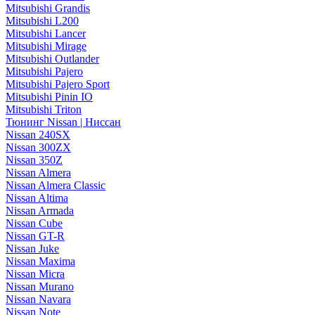
Mitsubishi Grandis
Mitsubishi L200
Mitsubishi Lancer
Mitsubishi Mirage
Mitsubishi Outlander
Mitsubishi Pajero
Mitsubishi Pajero Sport
Mitsubishi Pinin IO
Mitsubishi Triton
Тюнинг Nissan | Ниссан
Nissan 240SX
Nissan 300ZX
Nissan 350Z
Nissan Almera
Nissan Almera Classic
Nissan Altima
Nissan Armada
Nissan Cube
Nissan GT-R
Nissan Juke
Nissan Maxima
Nissan Micra
Nissan Murano
Nissan Navara
Nissan Note