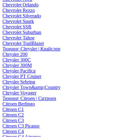
Chevrolet Orlando
Chevrolet Rezzo
Chevrolet Silverado
Chevrolet Spark
Chevrolet SSR
Chevrolet Suburban
Chevrolet Tahoe
Chevrolet TrailBlazer
Тюнинг Chrysler | Крайслер
Chrysler 200
Chrysler 300C
Chrysler 300M
Chrysler Pacifica
Chrysler PT Cruiser
Chrysler Sebring
Chrysler Town&amp;Country
Chrysler Voyager
Тюнинг Citroen | Ситроен
Citroen Berlingo
Citroen C1
Citroen C2
Citroen C3
Citroen C3 Picasso
Citroen C4
Citroen C4 Aircross