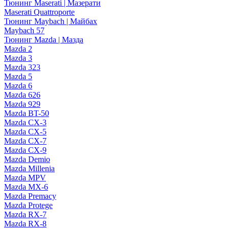
Тюнинг Maserati | Мазерати
Maserati Quattroporte
Тюнинг Maybach | Майбах
Maybach 57
Тюнинг Mazda | Мазда
Mazda 2
Mazda 3
Mazda 323
Mazda 5
Mazda 6
Mazda 626
Mazda 929
Mazda BT-50
Mazda CX-3
Mazda CX-5
Mazda CX-7
Mazda CX-9
Mazda Demio
Mazda Millenia
Mazda MPV
Mazda MX-6
Mazda Premacy
Mazda Protege
Mazda RX-7
Mazda RX-8