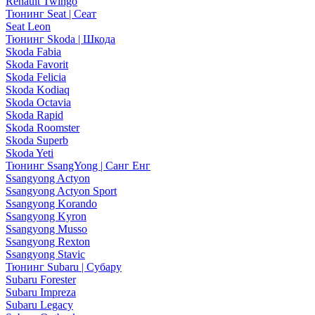
Renault Twingo
Тюнинг Seat | Сеат
Seat Leon
Тюнинг Skoda | Шкода
Skoda Fabia
Skoda Favorit
Skoda Felicia
Skoda Kodiaq
Skoda Octavia
Skoda Rapid
Skoda Roomster
Skoda Superb
Skoda Yeti
Тюнинг SsangYong | Санг Енг
Ssangyong Actyon
Ssangyong Actyon Sport
Ssangyong Korando
Ssangyong Kyron
Ssangyong Musso
Ssangyong Rexton
Ssangyong Stavic
Тюнинг Subaru | Субару
Subaru Forester
Subaru Impreza
Subaru Legacy