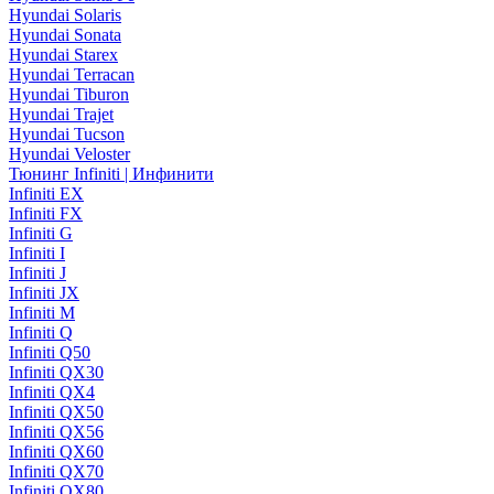
Hyundai Solaris
Hyundai Sonata
Hyundai Starex
Hyundai Terracan
Hyundai Tiburon
Hyundai Trajet
Hyundai Tucson
Hyundai Veloster
Тюнинг Infiniti | Инфинити
Infiniti EX
Infiniti FX
Infiniti G
Infiniti I
Infiniti J
Infiniti JX
Infiniti M
Infiniti Q
Infiniti Q50
Infiniti QX30
Infiniti QX4
Infiniti QX50
Infiniti QX56
Infiniti QX60
Infiniti QX70
Infiniti QX80