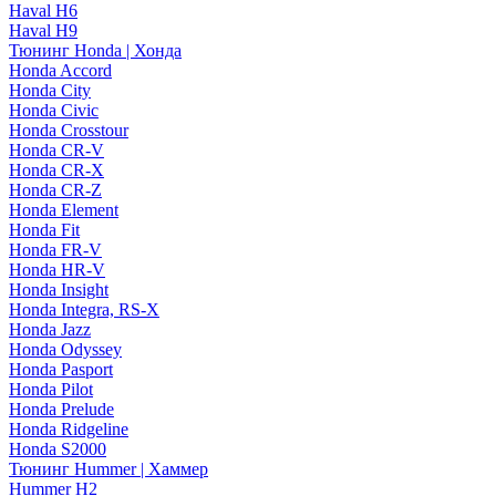
Haval H6
Haval H9
Тюнинг Honda | Хонда
Honda Accord
Honda City
Honda Civic
Honda Crosstour
Honda CR-V
Honda CR-X
Honda CR-Z
Honda Element
Honda Fit
Honda FR-V
Honda HR-V
Honda Insight
Honda Integra, RS-X
Honda Jazz
Honda Odyssey
Honda Pasport
Honda Pilot
Honda Prelude
Honda Ridgeline
Honda S2000
Тюнинг Hummer | Хаммер
Hummer H2