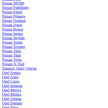
Nissan NP300
Nissan Pathfinder
Nissan Patrol
Nissan Primera
Nissan Qashqai
Nissan Quest
Nissan Rogue
Nissan Sentra
Nissan Skyline
Nissan Teana
Nissan Terrano
Nissan Tiida
Nissan Titan
Nissan Versa
Nissan X-Trail
Тюнинг Opel | Опель
Opel Antara
Opel Astra
Opel Corsa
Opel Insignia
Opel Meriva
Opel Mokka
Opel Omega
Opel Signum
Opel Tigra