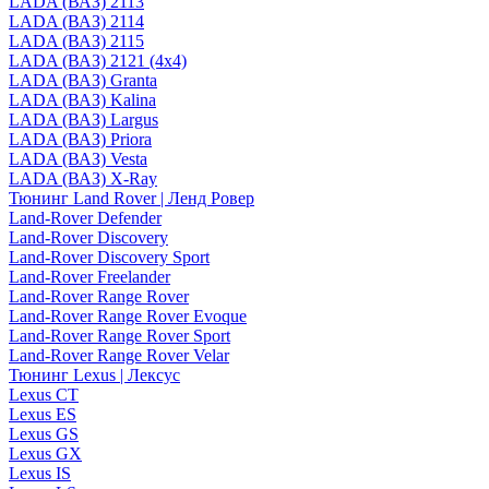
LADA (ВАЗ) 2113
LADA (ВАЗ) 2114
LADA (ВАЗ) 2115
LADA (ВАЗ) 2121 (4x4)
LADA (ВАЗ) Granta
LADA (ВАЗ) Kalina
LADA (ВАЗ) Largus
LADA (ВАЗ) Priora
LADA (ВАЗ) Vesta
LADA (ВАЗ) X-Ray
Тюнинг Land Rover | Ленд Ровер
Land-Rover Defender
Land-Rover Discovery
Land-Rover Discovery Sport
Land-Rover Freelander
Land-Rover Range Rover
Land-Rover Range Rover Evoque
Land-Rover Range Rover Sport
Land-Rover Range Rover Velar
Тюнинг Lexus | Лексус
Lexus CT
Lexus ES
Lexus GS
Lexus GX
Lexus IS