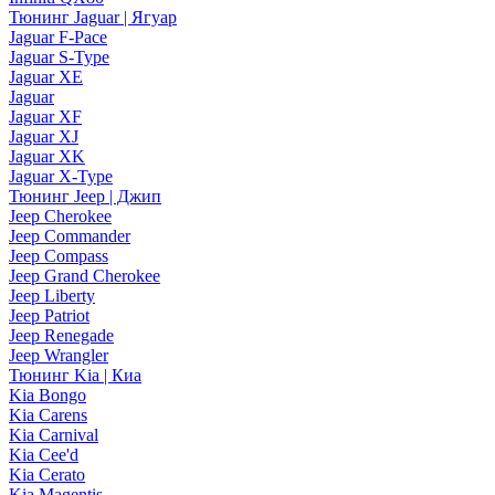
Тюнинг Jaguar | Ягуар
Jaguar F-Pace
Jaguar S-Type
Jaguar XE
Jaguar
Jaguar XF
Jaguar XJ
Jaguar XK
Jaguar X-Type
Тюнинг Jeep | Джип
Jeep Cherokee
Jeep Commander
Jeep Compass
Jeep Grand Cherokee
Jeep Liberty
Jeep Patriot
Jeep Renegade
Jeep Wrangler
Тюнинг Kia | Киа
Kia Bongo
Kia Carens
Kia Carnival
Kia Cee'd
Kia Cerato
Kia Magentis