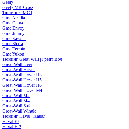
Geely
Geely MK Cross
Тюнинг GMC |
Gmc Acadia
Gmc Canyon
Gmc Envoy
Gmc Jimmy
Gmc Savana
Gmc Sierra
Gmc Terrain
Gmc Yukon
Тюнинг Great Wall | Грейт Вол
Great-Wall Deer
Great-Wall Hover
Great-Wall Hover H3
Great-Wall Hover H5
Great-Wall Hover H6
Great-Wall Hover M4
Great-Wall M2
Great-Wall M4
Great-Wall Safe
Great-Wall Wingle
Тюнинг Haval | Хавал
Haval F7
Haval H 2