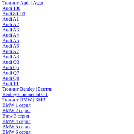
Тюнинг Audi | Ауди
Audi 100
Audi 80, 90
Audi A1
Audi A2
Audi A3
Audi A4
Audi A5
Audi A6
Audi A7
Audi A8
Audi Q3
Audi Q5
Audi Q7
Audi Q8
Audi TT
Тюнинг Bentley | Бентли
Bentley Continental GT
Тюнинг BMW | БМВ
BMW 1 серия
BMW 2 серия
Bmw 3 серия
BMW 4 серия
BMW 5 серия
BMW 6 серия