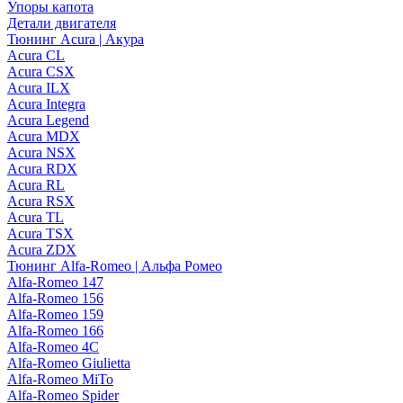
Упоры капота
Детали двигателя
Тюнинг Acura | Акура
Acura CL
Acura CSX
Acura ILX
Acura Integra
Acura Legend
Acura MDX
Acura NSX
Acura RDX
Acura RL
Acura RSX
Acura TL
Acura TSX
Acura ZDX
Тюнинг Alfa-Romeo | Альфа Ромео
Alfa-Romeo 147
Alfa-Romeo 156
Alfa-Romeo 159
Alfa-Romeo 166
Alfa-Romeo 4C
Alfa-Romeo Giulietta
Alfa-Romeo MiTo
Alfa-Romeo Spider