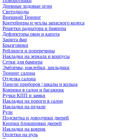
Поворотники
Дневные ходовые огни
Светодиоды
Внешний Тюнинг
Контейнеры и чехлы запасного колеса
Решетки радиатора и бампера
Дефлекторы окон и капота
Защита фар
Брызговики
Рейлинги и поперечины
Накладки на зеркала и корпусы
Сетки для бампера
Эмблемы, наклейки, шильдики
Тюнинг салона
Отделка салона
Панели приборов | шкалы и кольца
Коврики в салон и багажник
Ручки КПП и замки
Накладки на пороги в салон
Накладки на педали
Рули
Подсветка и доводчики дверей
Кнопки блокировки дверей
Накладки на коврик
Оплетки на руль