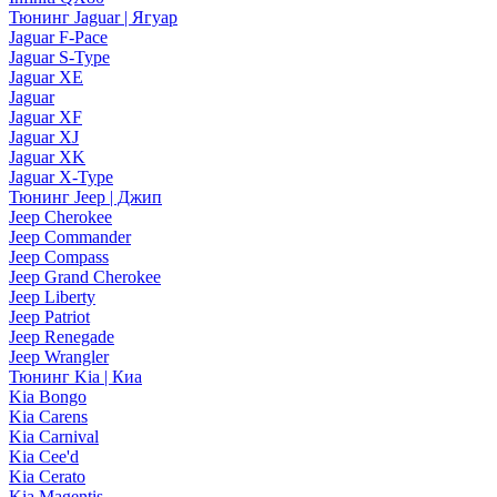
Тюнинг Jaguar | Ягуар
Jaguar F-Pace
Jaguar S-Type
Jaguar XE
Jaguar
Jaguar XF
Jaguar XJ
Jaguar XK
Jaguar X-Type
Тюнинг Jeep | Джип
Jeep Cherokee
Jeep Commander
Jeep Compass
Jeep Grand Cherokee
Jeep Liberty
Jeep Patriot
Jeep Renegade
Jeep Wrangler
Тюнинг Kia | Киа
Kia Bongo
Kia Carens
Kia Carnival
Kia Cee'd
Kia Cerato
Kia Magentis