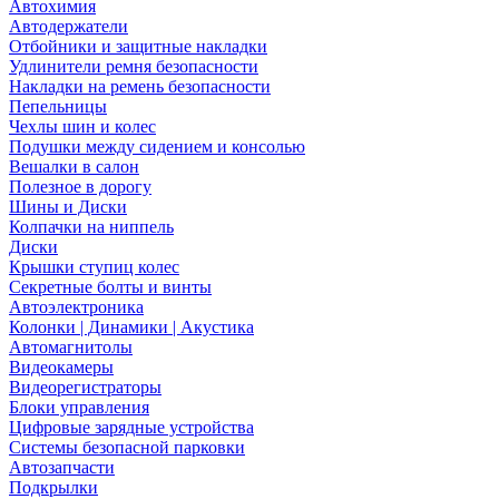
Автохимия
Автодержатели
Отбойники и защитные накладки
Удлинители ремня безопасности
Накладки на ремень безопасности
Пепельницы
Чехлы шин и колес
Подушки между сидением и консолью
Вешалки в салон
Полезное в дорогу
Шины и Диски
Колпачки на ниппель
Диски
Крышки ступиц колес
Секретные болты и винты
Автоэлектроника
Колонки | Динамики | Акустика
Автомагнитолы
Видеокамеры
Видеорегистраторы
Блоки управления
Цифровые зарядные устройства
Системы безопасной парковки
Автозапчасти
Подкрылки