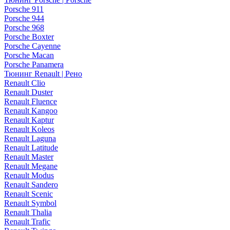
Porsche 911
Porsche 944
Porsche 968
Porsche Boxter
Porsche Cayenne
Porsche Macan
Porsche Panamera
Тюнинг Renault | Рено
Renault Clio
Renault Duster
Renault Fluence
Renault Kangoo
Renault Kaptur
Renault Koleos
Renault Laguna
Renault Latitude
Renault Master
Renault Megane
Renault Modus
Renault Sandero
Renault Scenic
Renault Symbol
Renault Thalia
Renault Trafic