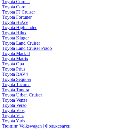
Toyota Corolla
Toyota Corona
Toyota FJ Cruiser
Toyota Fortuner
Toyota HiAce
Toyota Highlander
Toyota Hilux
Toyota Kluger
Toyota Land Cruiser
Toyota Land Cruiser Prado
Toyota Mark II
Toyota Matrix
Toyota Opa
Toyota Prius
Toyota RAV4
Toyota Sequoia
Toyota Tacoma
Toyota Tundra
Toyota Urban Cruiser
Toyota Venza
Toyota Verso
Toyota Vios
Toyota Vitz
Toyota Yaris
Тюнинг Volkswagen | Фольксваген