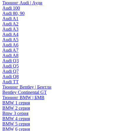
Тюнинг Audi | Ауди
Audi 100
Audi 80, 90
Audi A1
Audi A2
Audi A3
Audi A4
Audi A5
Audi A6
Audi A7
Audi A8
Audi Q3
Audi Q5
Audi Q7
Audi Q8
Audi TT
Тюнинг Bentley | Бентли
Bentley Continental GT
Тюнинг BMW | БМВ
BMW 1 серия
BMW 2 серия
Bmw 3 серия
BMW 4 серия
BMW 5 серия
BMW 6 серия