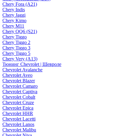
Chery Fora (A21)
Chery Indis
Chery Jaggi
Chery Kimo
Chery M11
Chery QQ6 (S21)
Chery Tiggo
Chery Tiggo 2
Chery Tiggo 3
Chery Tiggo 5
Chery Very (A13)
Тюнинг Chevrolet | Шевроле
Chevrolet Avalanche
Chevrolet Aveo
Chevrolet Blazer
Chevrolet Camaro
Chevrolet Captiva
Chevrolet Cobalt
Chevrolet Cruze
Chevrolet Epica
Chevrolet HHR
Chevrolet Lacetti
Chevrolet Lanos
Chevrolet Malibu
Chevrolet Niva