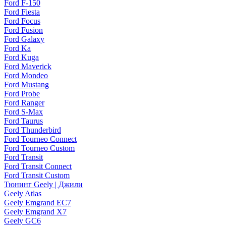
Ford F-150
Ford Fiesta
Ford Focus
Ford Fusion
Ford Galaxy
Ford Ka
Ford Kuga
Ford Maverick
Ford Mondeo
Ford Mustang
Ford Probe
Ford Ranger
Ford S-Max
Ford Taurus
Ford Thunderbird
Ford Tourneo Connect
Ford Tourneo Custom
Ford Transit
Ford Transit Connect
Ford Transit Custom
Тюнинг Geely | Джили
Geely Atlas
Geely Emgrand EC7
Geely Emgrand X7
Geely GC6