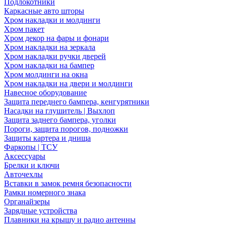
Подлокотники
Каркасные авто шторы
Хром накладки и молдинги
Хром пакет
Хром декор на фары и фонари
Хром накладки на зеркала
Хром накладки ручки дверей
Хром накладки на бампер
Хром молдинги на окна
Хром накладки на двери и молдинги
Навесное оборудование
Защита переднего бампера, кенгурятники
Насадки на глушитель | Выхлоп
Защита заднего бампера, уголки
Пороги, защита порогов, подножки
Защиты картера и днища
Фаркопы | ТСУ
Аксессуары
Брелки и ключи
Авточехлы
Вставки в замок ремня безопасности
Рамки номерного знака
Органайзеры
Зарядные устройства
Плавники на крышу и радио антенны