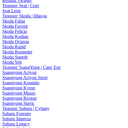
Renault Twingo
Тюнинг Seat | Сеат
Seat Leon
Тюнинг Skoda | Шкода
Skoda Fabia
Skoda Favorit
Skoda Felicia
Skoda Kodiaq
Skoda Octavia
Skoda Rapid
Skoda Roomster
Skoda Superb
Skoda Yeti
Тюнинг SsangYong | Санг Енг
Ssangyong Actyon
Ssangyong Actyon Sport
Ssangyong Korando
Ssangyong Kyron
Ssangyong Musso
Ssangyong Rexton
Ssangyong Stavic
Тюнинг Subaru | Субару
Subaru Forester
Subaru Impreza
Subaru Legacy