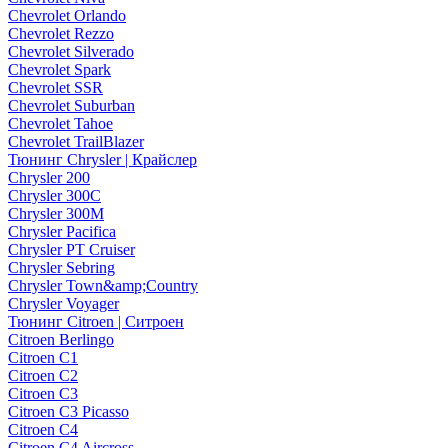
Chevrolet Orlando
Chevrolet Rezzo
Chevrolet Silverado
Chevrolet Spark
Chevrolet SSR
Chevrolet Suburban
Chevrolet Tahoe
Chevrolet TrailBlazer
Тюнинг Chrysler | Крайслер
Chrysler 200
Chrysler 300C
Chrysler 300M
Chrysler Pacifica
Chrysler PT Cruiser
Chrysler Sebring
Chrysler Town&amp;Country
Chrysler Voyager
Тюнинг Citroen | Ситроен
Citroen Berlingo
Citroen C1
Citroen C2
Citroen C3
Citroen C3 Picasso
Citroen C4
Citroen C4 Aircross