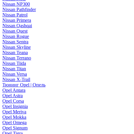
Nissan NP300
Nissan Pathfinder
Nissan Patrol
Nissan Primera
Nissan Qashqai
Nissan Quest
Nissan Rogue
Nissan Sentra
Nissan Skyline
Nissan Teana
Nissan Terrano
Nissan Tiida
Nissan Titan
Nissan Versa
Nissan X-Trail
Тюнинг Opel | Опель
Opel Antara
Opel Astra
Opel Corsa
Opel Insignia
Opel Meriva
Opel Mokka
Opel Omega
Opel Signum
Opel Tigra