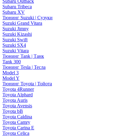
Subaru Outback
Subaru Tribeca
Subaru XV
Тюнинг Suzuki | Сузуки
Suzuki Grand Vitara
Suzuki Jimny
Suzuki Kizashi
Suzuki Swift
Suzuki SX4
Suzuki Vitara
Тюнинг Tank | Танк
Tank 300
Тюнинг Tesla | Тесла
Model 3
Model Y
Тюнинг Toyota | Тойота
Toyota 4Runner
Toyota Alphard
Toyota Auris
Toyota Avensis
Toyota bB
Toyota Caldina
Toyota Camry
Toyota Carina E
Toyota Celica