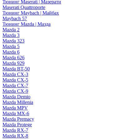
Тюнинг Maserati | Мазерати
Maserati Quattroporte
Тюнинг Maybach | Майбах
Maybach 57
Тюнинг Mazda | Мазда
Mazda 2
Mazda 3
Mazda 323
Mazda 5
Mazda 6
Mazda 626
Mazda 929
Mazda BT-50
Mazda CX-3
Mazda CX-5
Mazda CX-7
Mazda CX-9
Mazda Demio
Mazda Millenia
Mazda MPV
Mazda MX-6
Mazda Premacy
Mazda Protege
Mazda RX-7
Mazda RX-8