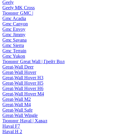
Geely
Geely MK Cross
Тюнинг GMC |
Gmc Acadia
Gmc Canyon
Gmc Envoy
Gmc Jimmy
Gmc Savana
Gmc Sierra
Gmc Terrain
Gmc Yukon
Тюнинг Great Wall | Грейт Вол
Great-Wall Deer
Great-Wall Hover
Great-Wall Hover H3
Great-Wall Hover H5
Great-Wall Hover H6
Great-Wall Hover M4
Great-Wall M2
Great-Wall M4
Great-Wall Safe
Great-Wall Wingle
Тюнинг Haval | Хавал
Haval F7
Haval H 2