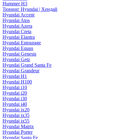
Hummer H3
Тюнинг Hyundai | Хендай
Hyundai Accent
Hyundai Atos
Hyundai Azera
Hyundai Creta
Hyundai Elantra
Hyundai Entourage
Hyundai Equus
Hyundai Genesis
Hyundai Getz
Hyundai Grand Santa Fe
Hyundai Grandeur
Hyundai H1
Hyundai H100
Hyundai i10
Hyundai i20
Hyundai i30
Hyundai i40
Hyundai ix20
Hyundai ix35
Hyundai ix55
Hyundai Matrix
Hyundai Porter
Hyundai Santa Fe