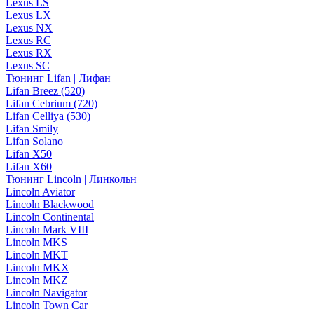
Lexus LS
Lexus LX
Lexus NX
Lexus RC
Lexus RX
Lexus SC
Тюнинг Lifan | Лифан
Lifan Breez (520)
Lifan Cebrium (720)
Lifan Celliya (530)
Lifan Smily
Lifan Solano
Lifan X50
Lifan X60
Тюнинг Lincoln | Линкольн
Lincoln Aviator
Lincoln Blackwood
Lincoln Continental
Lincoln Mark VIII
Lincoln MKS
Lincoln MKT
Lincoln MKX
Lincoln MKZ
Lincoln Navigator
Lincoln Town Car