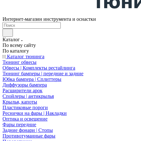
Интернет-магазин инструмента и оснастки
Каталог
По всему сайту
По каталогу
Каталог тюнинга
Тюнинг обвесы
Обвесы | Комплекты рестайлинга
Тюнинг бамперы | передние и задние
Юбка бампера | Сплиттеры
Диффузоры бампера
Расширители арок
Спойлеры | антикрылья
Крылья, капоты
Пластиковые пороги
Реснички на фары | Накладки
Оптика и освещение
Фары передние
Задние фонари | Стопы
Противотуманные фары