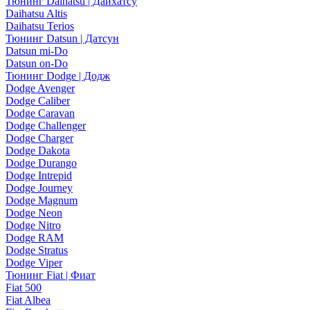
Тюнинг Daihatsu | Дайхатсу
Daihatsu Altis
Daihatsu Terios
Тюнинг Datsun | Датсун
Datsun mi-Do
Datsun on-Do
Тюнинг Dodge | Додж
Dodge Avenger
Dodge Caliber
Dodge Caravan
Dodge Challenger
Dodge Charger
Dodge Dakota
Dodge Durango
Dodge Intrepid
Dodge Journey
Dodge Magnum
Dodge Neon
Dodge Nitro
Dodge RAM
Dodge Stratus
Dodge Viper
Тюнинг Fiat | Фиат
Fiat 500
Fiat Albea