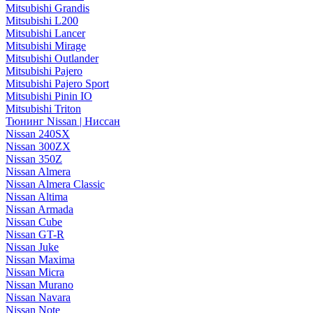
Mitsubishi Grandis
Mitsubishi L200
Mitsubishi Lancer
Mitsubishi Mirage
Mitsubishi Outlander
Mitsubishi Pajero
Mitsubishi Pajero Sport
Mitsubishi Pinin IO
Mitsubishi Triton
Тюнинг Nissan | Ниссан
Nissan 240SX
Nissan 300ZX
Nissan 350Z
Nissan Almera
Nissan Almera Classic
Nissan Altima
Nissan Armada
Nissan Cube
Nissan GT-R
Nissan Juke
Nissan Maxima
Nissan Micra
Nissan Murano
Nissan Navara
Nissan Note