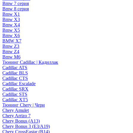
Bmw 7 серия
Bmw 8 серия
Bmw X1
Bmw X3
Bmw X4
Bmw X5
Bmw X6
BMW X7
Bmw Z3
Bmw Z4
Bmw М6
Тюнинг Cadillac | Кадиллак
Cadillac ATS
Cadillac BLS
Cadillac CTS
Cadillac Escalade
Cadillac SRX
Cadillac STS
Cadillac XT5
Тюнинг Chery | Чери
Chery Amulet
Chery Arrizo 7
Chery Bonus (A13)
Chery Bonus 3 (E3/A19)
Chery CrossEastar (B14)