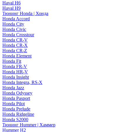
Haval H6
Haval H9
Тюнинг Honda | Хонда
Honda Accord
Honda City
Honda Civic
Honda Crosstour
Honda CR-V
Honda CR-X
Honda CR-Z
Honda Element
Honda Fit
Honda FR-V
Honda HR-V
Honda Insight
Honda Integra, RS-X
Honda Jazz
Honda Odyssey
Honda Pasport
Honda Pilot
Honda Prelude
Honda Ridgeline
Honda S2000
Тюнинг Hummer | Хаммер
Hummer H2