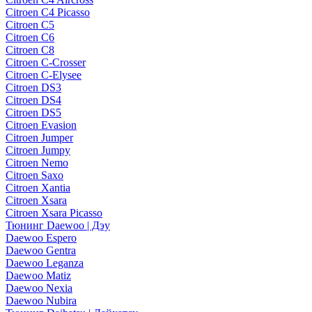
Citroen C4 Picasso
Citroen C5
Citroen C6
Citroen C8
Citroen C-Crosser
Citroen C-Elysee
Citroen DS3
Citroen DS4
Citroen DS5
Citroen Evasion
Citroen Jumper
Citroen Jumpy
Citroen Nemo
Citroen Saxo
Citroen Xantia
Citroen Xsara
Citroen Xsara Picasso
Тюнинг Daewoo | Дэу
Daewoo Espero
Daewoo Gentra
Daewoo Leganza
Daewoo Matiz
Daewoo Nexia
Daewoo Nubira