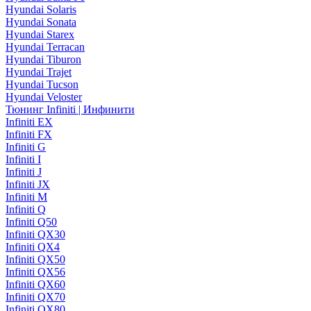
Hyundai Solaris
Hyundai Sonata
Hyundai Starex
Hyundai Terracan
Hyundai Tiburon
Hyundai Trajet
Hyundai Tucson
Hyundai Veloster
Тюнинг Infiniti | Инфинити
Infiniti EX
Infiniti FX
Infiniti G
Infiniti I
Infiniti J
Infiniti JX
Infiniti M
Infiniti Q
Infiniti Q50
Infiniti QX30
Infiniti QX4
Infiniti QX50
Infiniti QX56
Infiniti QX60
Infiniti QX70
Infiniti QX80