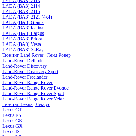
LADA (ВАЗ) 2113
LADA (ВАЗ) 2114
LADA (ВАЗ) 2115
LADA (ВАЗ) 2121 (4x4)
LADA (ВАЗ) Granta
LADA (ВАЗ) Kalina
LADA (ВАЗ) Largus
LADA (ВАЗ) Priora
LADA (ВАЗ) Vesta
LADA (ВАЗ) X-Ray
Тюнинг Land Rover | Ленд Ровер
Land-Rover Defender
Land-Rover Discovery
Land-Rover Discovery Sport
Land-Rover Freelander
Land-Rover Range Rover
Land-Rover Range Rover Evoque
Land-Rover Range Rover Sport
Land-Rover Range Rover Velar
Тюнинг Lexus | Лексус
Lexus CT
Lexus ES
Lexus GS
Lexus GX
Lexus IS