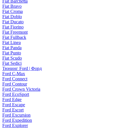
Fiat Barchetta
Fiat Bravo
Fiat Croma
Fiat Doblo
Fiat Ducato
Fiat Fiorino
Fiat Freemont
Fiat Fullback
Fiat Linea
Fiat Panda
Fiat Punto
Fiat Scudo
Fiat Sedici
Тюнинг Ford | Форд
Ford C-Max
Ford Connect
Ford Contour
Ford Crown Victoria
Ford EcoSport
Ford Edge
Ford Escape
Ford Escort
Ford Excursion
Ford Expedition
Ford Explorer