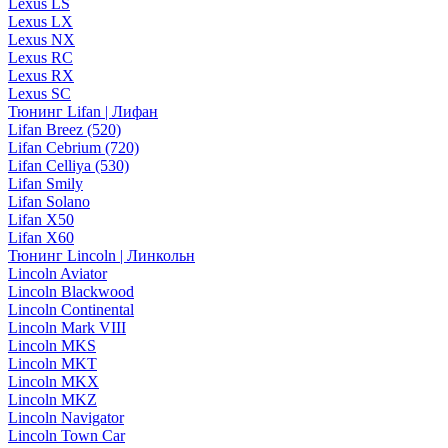
Lexus LS
Lexus LX
Lexus NX
Lexus RC
Lexus RX
Lexus SC
Тюнинг Lifan | Лифан
Lifan Breez (520)
Lifan Cebrium (720)
Lifan Celliya (530)
Lifan Smily
Lifan Solano
Lifan X50
Lifan X60
Тюнинг Lincoln | Линкольн
Lincoln Aviator
Lincoln Blackwood
Lincoln Continental
Lincoln Mark VIII
Lincoln MKS
Lincoln MKT
Lincoln MKX
Lincoln MKZ
Lincoln Navigator
Lincoln Town Car