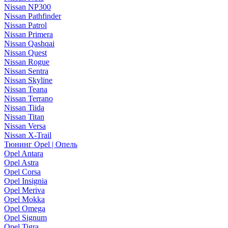
Nissan NP300
Nissan Pathfinder
Nissan Patrol
Nissan Primera
Nissan Qashqai
Nissan Quest
Nissan Rogue
Nissan Sentra
Nissan Skyline
Nissan Teana
Nissan Terrano
Nissan Tiida
Nissan Titan
Nissan Versa
Nissan X-Trail
Тюнинг Opel | Опель
Opel Antara
Opel Astra
Opel Corsa
Opel Insignia
Opel Meriva
Opel Mokka
Opel Omega
Opel Signum
Opel Tigra