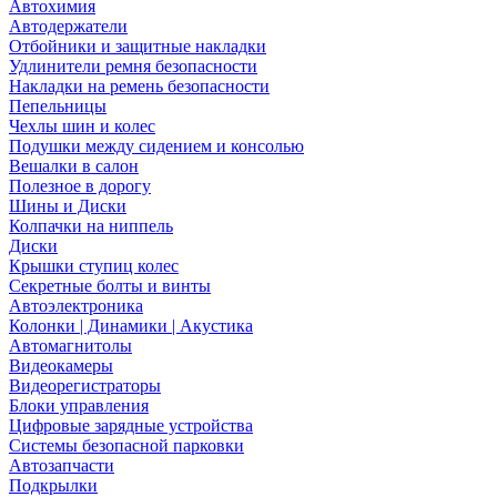
Автохимия
Автодержатели
Отбойники и защитные накладки
Удлинители ремня безопасности
Накладки на ремень безопасности
Пепельницы
Чехлы шин и колес
Подушки между сидением и консолью
Вешалки в салон
Полезное в дорогу
Шины и Диски
Колпачки на ниппель
Диски
Крышки ступиц колес
Секретные болты и винты
Автоэлектроника
Колонки | Динамики | Акустика
Автомагнитолы
Видеокамеры
Видеорегистраторы
Блоки управления
Цифровые зарядные устройства
Системы безопасной парковки
Автозапчасти
Подкрылки