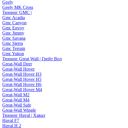
Geely
Geely MK Cross
Тюнинг GMC |
Gmc Acadia
Gmc Canyon
Gmc Envoy
Gmc Jimmy
Gmc Savana
Gmc Sierra
Gmc Terrain
Gmc Yukon
Тюнинг Great Wall | Грейт Вол
Great-Wall Deer
Great-Wall Hover
Great-Wall Hover H3
Great-Wall Hover H5
Great-Wall Hover H6
Great-Wall Hover M4
Great-Wall M2
Great-Wall M4
Great-Wall Safe
Great-Wall Wingle
Тюнинг Haval | Хавал
Haval F7
Haval H 2