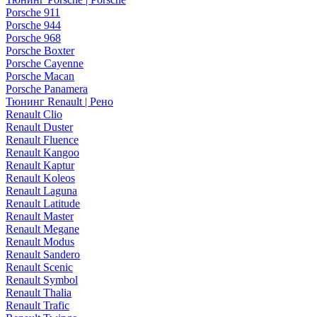
Porsche 911
Porsche 944
Porsche 968
Porsche Boxter
Porsche Cayenne
Porsche Macan
Porsche Panamera
Тюнинг Renault | Рено
Renault Clio
Renault Duster
Renault Fluence
Renault Kangoo
Renault Kaptur
Renault Koleos
Renault Laguna
Renault Latitude
Renault Master
Renault Megane
Renault Modus
Renault Sandero
Renault Scenic
Renault Symbol
Renault Thalia
Renault Trafic