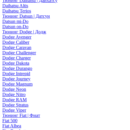
Тюнинг Daihatsu | Дайхатсу
Daihatsu Altis
Daihatsu Terios
Тюнинг Datsun | Датсун
Datsun mi-Do
Datsun on-Do
Тюнинг Dodge | Додж
Dodge Avenger
Dodge Caliber
Dodge Caravan
Dodge Challenger
Dodge Charger
Dodge Dakota
Dodge Durango
Dodge Intrepid
Dodge Journey
Dodge Magnum
Dodge Neon
Dodge Nitro
Dodge RAM
Dodge Stratus
Dodge Viper
Тюнинг Fiat | Фиат
Fiat 500
Fiat Albea