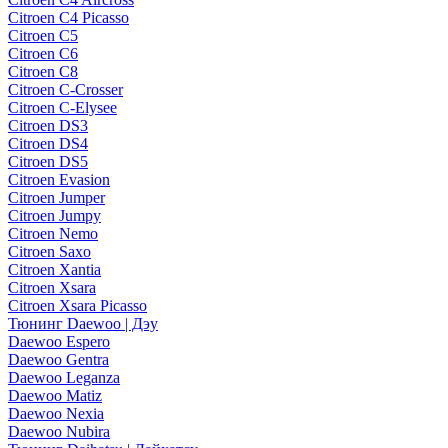
Citroen C4 Picasso
Citroen C5
Citroen C6
Citroen C8
Citroen C-Crosser
Citroen C-Elysee
Citroen DS3
Citroen DS4
Citroen DS5
Citroen Evasion
Citroen Jumper
Citroen Jumpy
Citroen Nemo
Citroen Saxo
Citroen Xantia
Citroen Xsara
Citroen Xsara Picasso
Тюнинг Daewoo | Дэу
Daewoo Espero
Daewoo Gentra
Daewoo Leganza
Daewoo Matiz
Daewoo Nexia
Daewoo Nubira