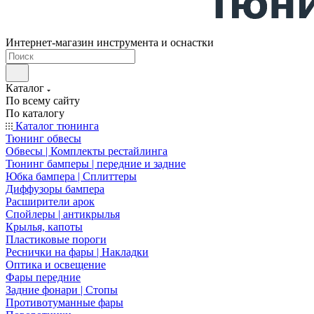
Интернет-магазин инструмента и оснастки
Каталог
По всему сайту
По каталогу
Каталог тюнинга
Тюнинг обвесы
Обвесы | Комплекты рестайлинга
Тюнинг бамперы | передние и задние
Юбка бампера | Сплиттеры
Диффузоры бампера
Расширители арок
Спойлеры | антикрылья
Крылья, капоты
Пластиковые пороги
Реснички на фары | Накладки
Оптика и освещение
Фары передние
Задние фонари | Стопы
Противотуманные фары