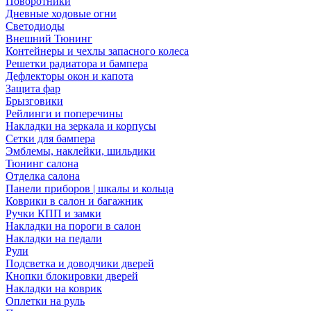
Поворотники
Дневные ходовые огни
Светодиоды
Внешний Тюнинг
Контейнеры и чехлы запасного колеса
Решетки радиатора и бампера
Дефлекторы окон и капота
Защита фар
Брызговики
Рейлинги и поперечины
Накладки на зеркала и корпусы
Сетки для бампера
Эмблемы, наклейки, шильдики
Тюнинг салона
Отделка салона
Панели приборов | шкалы и кольца
Коврики в салон и багажник
Ручки КПП и замки
Накладки на пороги в салон
Накладки на педали
Рули
Подсветка и доводчики дверей
Кнопки блокировки дверей
Накладки на коврик
Оплетки на руль