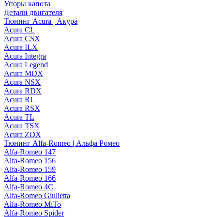
Упоры капота
Детали двигателя
Тюнинг Acura | Акура
Acura CL
Acura CSX
Acura ILX
Acura Integra
Acura Legend
Acura MDX
Acura NSX
Acura RDX
Acura RL
Acura RSX
Acura TL
Acura TSX
Acura ZDX
Тюнинг Alfa-Romeo | Альфа Ромео
Alfa-Romeo 147
Alfa-Romeo 156
Alfa-Romeo 159
Alfa-Romeo 166
Alfa-Romeo 4C
Alfa-Romeo Giulietta
Alfa-Romeo MiTo
Alfa-Romeo Spider