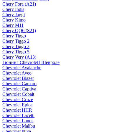
Chery Fora (A21)
Chery Indis
Chery Jaggi
Chery Kimo
Chery M11
Chery QQ6 (S21)
Chery Tiggo
Chery Tiggo 2
Chery Tiggo 3
Chery Tiggo 5
Chery Very (A13)
Тюнинг Chevrolet | Шевроле
Chevrolet Avalanche
Chevrolet Aveo
Chevrolet Blazer
Chevrolet Camaro
Chevrolet Captiva
Chevrolet Cobalt
Chevrolet Cruze
Chevrolet Epica
Chevrolet HHR
Chevrolet Lacetti
Chevrolet Lanos
Chevrolet Malibu
Chevrolet Niva