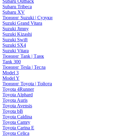
Subaru Outback
Subaru Tribeca
Subaru XV
Тюнинг Suzuki | Сузуки
Suzuki Grand Vitara
Suzuki Jimny
Suzuki Kizashi
Suzuki Swift
Suzuki SX4
Suzuki Vitara
Тюнинг Tank | Танк
Tank 300
Тюнинг Tesla | Тесла
Model 3
Model Y
Тюнинг Toyota | Тойота
Toyota 4Runner
Toyota Alphard
Toyota Auris
Toyota Avensis
Toyota bB
Toyota Caldina
Toyota Camry
Toyota Carina E
Toyota Celica