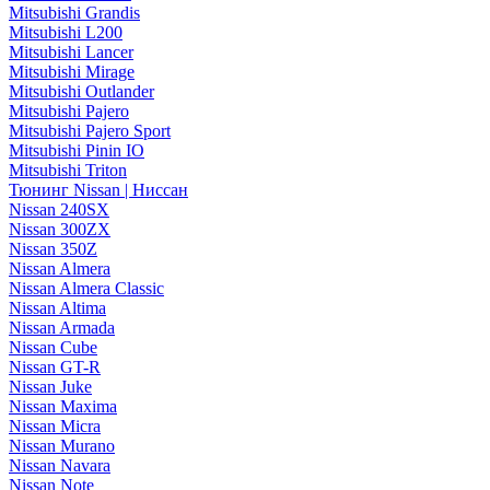
Mitsubishi Grandis
Mitsubishi L200
Mitsubishi Lancer
Mitsubishi Mirage
Mitsubishi Outlander
Mitsubishi Pajero
Mitsubishi Pajero Sport
Mitsubishi Pinin IO
Mitsubishi Triton
Тюнинг Nissan | Ниссан
Nissan 240SX
Nissan 300ZX
Nissan 350Z
Nissan Almera
Nissan Almera Classic
Nissan Altima
Nissan Armada
Nissan Cube
Nissan GT-R
Nissan Juke
Nissan Maxima
Nissan Micra
Nissan Murano
Nissan Navara
Nissan Note