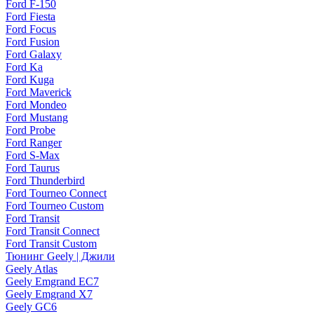
Ford F-150
Ford Fiesta
Ford Focus
Ford Fusion
Ford Galaxy
Ford Ka
Ford Kuga
Ford Maverick
Ford Mondeo
Ford Mustang
Ford Probe
Ford Ranger
Ford S-Max
Ford Taurus
Ford Thunderbird
Ford Tourneo Connect
Ford Tourneo Custom
Ford Transit
Ford Transit Connect
Ford Transit Custom
Тюнинг Geely | Джили
Geely Atlas
Geely Emgrand EC7
Geely Emgrand X7
Geely GC6