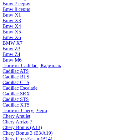
Bmw 7 серия
Bmw 8 серия
Bmw X1
Bmw X3
Bmw X4
Bmw X5
Bmw X6
BMW X7
Bmw Z3
Bmw Z4
Bmw М6
Тюнинг Cadillac | Кадиллак
Cadillac ATS
Cadillac BLS
Cadillac CTS
Cadillac Escalade
Cadillac SRX
Cadillac STS
Cadillac XT5
Тюнинг Chery | Чери
Chery Amulet
Chery Arrizo 7
Chery Bonus (A13)
Chery Bonus 3 (E3/A19)
Chery CrossEastar (B14)