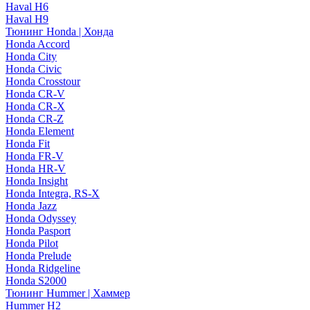
Haval H6
Haval H9
Тюнинг Honda | Хонда
Honda Accord
Honda City
Honda Civic
Honda Crosstour
Honda CR-V
Honda CR-X
Honda CR-Z
Honda Element
Honda Fit
Honda FR-V
Honda HR-V
Honda Insight
Honda Integra, RS-X
Honda Jazz
Honda Odyssey
Honda Pasport
Honda Pilot
Honda Prelude
Honda Ridgeline
Honda S2000
Тюнинг Hummer | Хаммер
Hummer H2