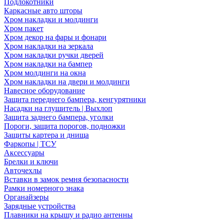
Подлокотники
Каркасные авто шторы
Хром накладки и молдинги
Хром пакет
Хром декор на фары и фонари
Хром накладки на зеркала
Хром накладки ручки дверей
Хром накладки на бампер
Хром молдинги на окна
Хром накладки на двери и молдинги
Навесное оборудование
Защита переднего бампера, кенгурятники
Насадки на глушитель | Выхлоп
Защита заднего бампера, уголки
Пороги, защита порогов, подножки
Защиты картера и днища
Фаркопы | ТСУ
Аксессуары
Брелки и ключи
Авточехлы
Вставки в замок ремня безопасности
Рамки номерного знака
Органайзеры
Зарядные устройства
Плавники на крышу и радио антенны