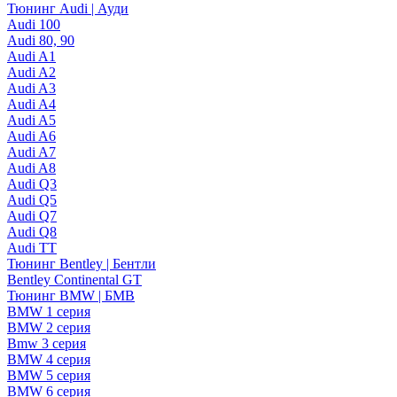
Тюнинг Audi | Ауди
Audi 100
Audi 80, 90
Audi A1
Audi A2
Audi A3
Audi A4
Audi A5
Audi A6
Audi A7
Audi A8
Audi Q3
Audi Q5
Audi Q7
Audi Q8
Audi TT
Тюнинг Bentley | Бентли
Bentley Continental GT
Тюнинг BMW | БМВ
BMW 1 серия
BMW 2 серия
Bmw 3 серия
BMW 4 серия
BMW 5 серия
BMW 6 серия