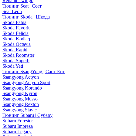
Renault Twingo
Тюнинг Seat | Сеат
Seat Leon
Тюнинг Skoda | Шкода
Skoda Fabia
Skoda Favorit
Skoda Felicia
Skoda Kodiaq
Skoda Octavia
Skoda Rapid
Skoda Roomster
Skoda Superb
Skoda Yeti
Тюнинг SsangYong | Санг Енг
Ssangyong Actyon
Ssangyong Actyon Sport
Ssangyong Korando
Ssangyong Kyron
Ssangyong Musso
Ssangyong Rexton
Ssangyong Stavic
Тюнинг Subaru | Субару
Subaru Forester
Subaru Impreza
Subaru Legacy