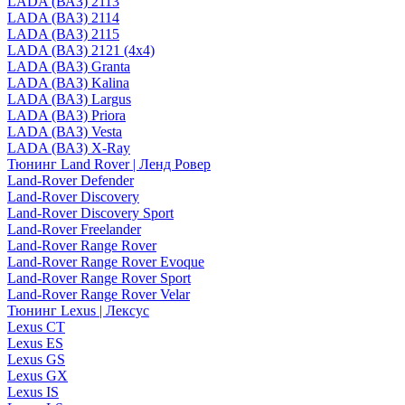
LADA (ВАЗ) 2113
LADA (ВАЗ) 2114
LADA (ВАЗ) 2115
LADA (ВАЗ) 2121 (4x4)
LADA (ВАЗ) Granta
LADA (ВАЗ) Kalina
LADA (ВАЗ) Largus
LADA (ВАЗ) Priora
LADA (ВАЗ) Vesta
LADA (ВАЗ) X-Ray
Тюнинг Land Rover | Ленд Ровер
Land-Rover Defender
Land-Rover Discovery
Land-Rover Discovery Sport
Land-Rover Freelander
Land-Rover Range Rover
Land-Rover Range Rover Evoque
Land-Rover Range Rover Sport
Land-Rover Range Rover Velar
Тюнинг Lexus | Лексус
Lexus CT
Lexus ES
Lexus GS
Lexus GX
Lexus IS