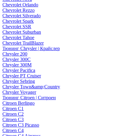
Chevrolet Orlando
Chevrolet Rezzo
Chevrolet Silverado
Chevrolet Spark
Chevrolet SSR
Chevrolet Suburban
Chevrolet Tahoe
Chevrolet TrailBlazer
Тюнинг Chrysler | Крайслер
Chrysler 200
Chrysler 300C
Chrysler 300M
Chrysler Pacifica
Chrysler PT Cruiser
Chrysler Sebring
Chrysler Town&amp;Country
Chrysler Voyager
Тюнинг Citroen | Ситроен
Citroen Berlingo
Citroen C1
Citroen C2
Citroen C3
Citroen C3 Picasso
Citroen C4
Citroen C4 Aircross