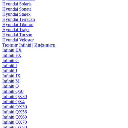
Hyundai Solaris
Hyundai Sonata
Hyundai Starex
Hyundai Terracan
Hyundai Tiburon
Hyundai Trajet
Hyundai Tucson
Hyundai Veloster
Тюнинг Infiniti | Инфинити
Infiniti EX
Infiniti FX
Infiniti G
Infiniti I
Infiniti J
Infiniti JX
Infiniti M
Infiniti Q
Infiniti Q50
Infiniti QX30
Infiniti QX4
Infiniti QX50
Infiniti QX56
Infiniti QX60
Infiniti QX70
Infiniti QX80