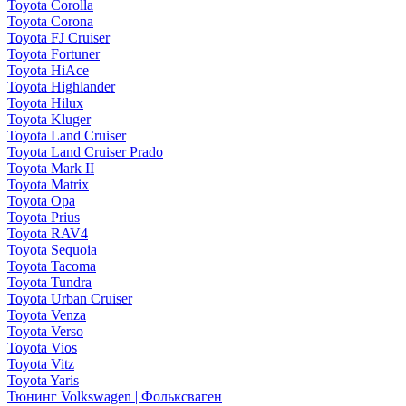
Toyota Corolla
Toyota Corona
Toyota FJ Cruiser
Toyota Fortuner
Toyota HiAce
Toyota Highlander
Toyota Hilux
Toyota Kluger
Toyota Land Cruiser
Toyota Land Cruiser Prado
Toyota Mark II
Toyota Matrix
Toyota Opa
Toyota Prius
Toyota RAV4
Toyota Sequoia
Toyota Tacoma
Toyota Tundra
Toyota Urban Cruiser
Toyota Venza
Toyota Verso
Toyota Vios
Toyota Vitz
Toyota Yaris
Тюнинг Volkswagen | Фольксваген