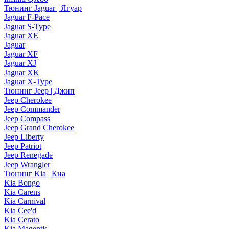
Тюнинг Jaguar | Ягуар
Jaguar F-Pace
Jaguar S-Type
Jaguar XE
Jaguar
Jaguar XF
Jaguar XJ
Jaguar XK
Jaguar X-Type
Тюнинг Jeep | Джип
Jeep Cherokee
Jeep Commander
Jeep Compass
Jeep Grand Cherokee
Jeep Liberty
Jeep Patriot
Jeep Renegade
Jeep Wrangler
Тюнинг Kia | Киа
Kia Bongo
Kia Carens
Kia Carnival
Kia Cee'd
Kia Cerato
Kia Magentis