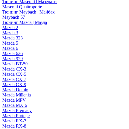
Тюнинг Maserati | Мазерати
Maserati Quattroporte
Тюнинг Maybach | Майбах
Maybach 57
Тюнинг Mazda | Мазда
Mazda 2
Mazda 3
Mazda 323
Mazda 5
Mazda 6
Mazda 626
Mazda 929
Mazda BT-50
Mazda CX-3
Mazda CX-5
Mazda CX-7
Mazda CX-9
Mazda Demio
Mazda Millenia
Mazda MPV
Mazda MX-6
Mazda Premacy
Mazda Protege
Mazda RX-7
Mazda RX-8