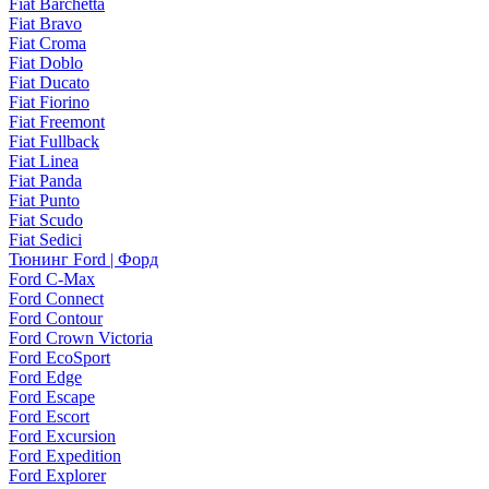
Fiat Barchetta
Fiat Bravo
Fiat Croma
Fiat Doblo
Fiat Ducato
Fiat Fiorino
Fiat Freemont
Fiat Fullback
Fiat Linea
Fiat Panda
Fiat Punto
Fiat Scudo
Fiat Sedici
Тюнинг Ford | Форд
Ford C-Max
Ford Connect
Ford Contour
Ford Crown Victoria
Ford EcoSport
Ford Edge
Ford Escape
Ford Escort
Ford Excursion
Ford Expedition
Ford Explorer