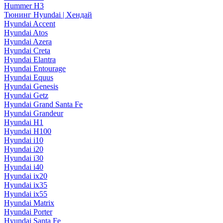
Hummer H3
Тюнинг Hyundai | Хендай
Hyundai Accent
Hyundai Atos
Hyundai Azera
Hyundai Creta
Hyundai Elantra
Hyundai Entourage
Hyundai Equus
Hyundai Genesis
Hyundai Getz
Hyundai Grand Santa Fe
Hyundai Grandeur
Hyundai H1
Hyundai H100
Hyundai i10
Hyundai i20
Hyundai i30
Hyundai i40
Hyundai ix20
Hyundai ix35
Hyundai ix55
Hyundai Matrix
Hyundai Porter
Hyundai Santa Fe