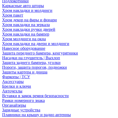
Подлокотники
Каркасные авто шторы
Хром накладки и молдинги
Хром пакет
Хром декор на фары и фонари
Хром накладки на зеркала
Хром накладки ручки дверей
Хром накладки на бампер
Хром молдинги на окна
Хром накладки на двери и молдинги
Навесное оборудование
Защита переднего бампера, кенгурятники
Насадки на глушитель | Выхлоп
Защита заднего бампера, уголки
Пороги, защита порогов, подножки
Защиты картера и днища
Фаркопы | ТСУ
Аксессуары
Брелки и ключи
Авточехлы
Вставки в замок ремня безопасности
Рамки номерного знака
Органайзеры
Зарядные устройства
Плавники на крышу и радио антенны