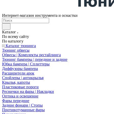
Интернет-магазин инструмента и оснастки
Каталог
По всему сайту
По каталогу
Каталог тюнинга
Тюнинг обвесы
Обвесы | Комплекты рестайлинга
Тюнинг бамперы | передние и задние
Юбка бампера | Сплиттеры
Диффузоры бампера
Расширители арок
Спойлеры | антикрылья
Крылья, капоты
Пластиковые пороги
Реснички на фары | Накладки
Оптика и освещение
Фары передние
Задние фонари | Стопы
Противотуманные фары