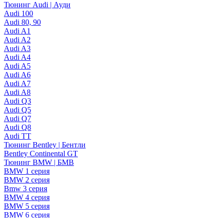
Тюнинг Audi | Ауди
Audi 100
Audi 80, 90
Audi A1
Audi A2
Audi A3
Audi A4
Audi A5
Audi A6
Audi A7
Audi A8
Audi Q3
Audi Q5
Audi Q7
Audi Q8
Audi TT
Тюнинг Bentley | Бентли
Bentley Continental GT
Тюнинг BMW | БМВ
BMW 1 серия
BMW 2 серия
Bmw 3 серия
BMW 4 серия
BMW 5 серия
BMW 6 серия