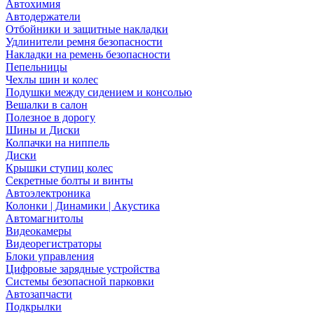
Автохимия
Автодержатели
Отбойники и защитные накладки
Удлинители ремня безопасности
Накладки на ремень безопасности
Пепельницы
Чехлы шин и колес
Подушки между сидением и консолью
Вешалки в салон
Полезное в дорогу
Шины и Диски
Колпачки на ниппель
Диски
Крышки ступиц колес
Секретные болты и винты
Автоэлектроника
Колонки | Динамики | Акустика
Автомагнитолы
Видеокамеры
Видеорегистраторы
Блоки управления
Цифровые зарядные устройства
Системы безопасной парковки
Автозапчасти
Подкрылки