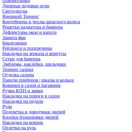
Поворотники
Дневные ходовые огни
Светодиоды
Внешний Тюнинг
Контейнеры и чехлы запасного колеса
Решетки радиатора и бампера
Дефлекторы окон и капота
Защита фар
Брызговики
Рейлинги и поперечины
Накладки на зеркала и корпусы
Сетки для бампера
Эмблемы, наклейки, шильдики
Тюнинг салона
Отделка салона
Панели приборов | шкалы и кольца
Коврики в салон и багажник
Ручки КПП и замки
Накладки на пороги в салон
Накладки на педали
Рули
Подсветка и доводчики дверей
Кнопки блокировки дверей
Накладки на коврик
Оплетки на руль