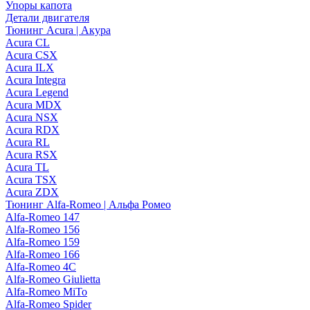
Упоры капота
Детали двигателя
Тюнинг Acura | Акура
Acura CL
Acura CSX
Acura ILX
Acura Integra
Acura Legend
Acura MDX
Acura NSX
Acura RDX
Acura RL
Acura RSX
Acura TL
Acura TSX
Acura ZDX
Тюнинг Alfa-Romeo | Альфа Ромео
Alfa-Romeo 147
Alfa-Romeo 156
Alfa-Romeo 159
Alfa-Romeo 166
Alfa-Romeo 4C
Alfa-Romeo Giulietta
Alfa-Romeo MiTo
Alfa-Romeo Spider