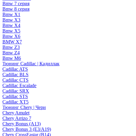
Bmw 7 серия
Bmw 8 серия
Bmw X1
Bmw X3
Bmw X4
Bmw X5
Bmw X6
BMW X7
Bmw Z3
Bmw Z4
Bmw М6
Тюнинг Cadillac | Кадиллак
Cadillac ATS
Cadillac BLS
Cadillac CTS
Cadillac Escalade
Cadillac SRX
Cadillac STS
Cadillac XT5
Тюнинг Chery | Чери
Chery Amulet
Chery Arrizo 7
Chery Bonus (A13)
Chery Bonus 3 (E3/A19)
Chery CrossEastar (B14)