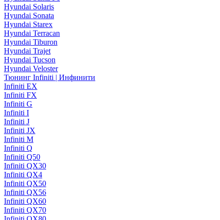
Hyundai Solaris
Hyundai Sonata
Hyundai Starex
Hyundai Terracan
Hyundai Tiburon
Hyundai Trajet
Hyundai Tucson
Hyundai Veloster
Тюнинг Infiniti | Инфинити
Infiniti EX
Infiniti FX
Infiniti G
Infiniti I
Infiniti J
Infiniti JX
Infiniti M
Infiniti Q
Infiniti Q50
Infiniti QX30
Infiniti QX4
Infiniti QX50
Infiniti QX56
Infiniti QX60
Infiniti QX70
Infiniti QX80