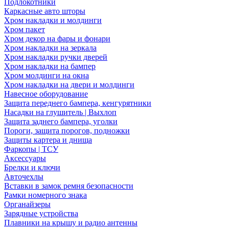
Подлокотники
Каркасные авто шторы
Хром накладки и молдинги
Хром пакет
Хром декор на фары и фонари
Хром накладки на зеркала
Хром накладки ручки дверей
Хром накладки на бампер
Хром молдинги на окна
Хром накладки на двери и молдинги
Навесное оборудование
Защита переднего бампера, кенгурятники
Насадки на глушитель | Выхлоп
Защита заднего бампера, уголки
Пороги, защита порогов, подножки
Защиты картера и днища
Фаркопы | ТСУ
Аксессуары
Брелки и ключи
Авточехлы
Вставки в замок ремня безопасности
Рамки номерного знака
Органайзеры
Зарядные устройства
Плавники на крышу и радио антенны