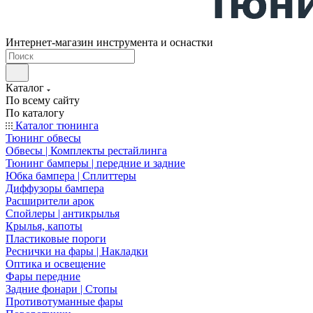
Интернет-магазин инструмента и оснастки
Каталог
По всему сайту
По каталогу
Каталог тюнинга
Тюнинг обвесы
Обвесы | Комплекты рестайлинга
Тюнинг бамперы | передние и задние
Юбка бампера | Сплиттеры
Диффузоры бампера
Расширители арок
Спойлеры | антикрылья
Крылья, капоты
Пластиковые пороги
Реснички на фары | Накладки
Оптика и освещение
Фары передние
Задние фонари | Стопы
Противотуманные фары