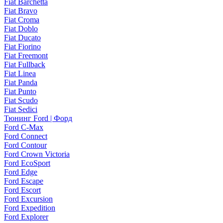
Fiat Barchetta
Fiat Bravo
Fiat Croma
Fiat Doblo
Fiat Ducato
Fiat Fiorino
Fiat Freemont
Fiat Fullback
Fiat Linea
Fiat Panda
Fiat Punto
Fiat Scudo
Fiat Sedici
Тюнинг Ford | Форд
Ford C-Max
Ford Connect
Ford Contour
Ford Crown Victoria
Ford EcoSport
Ford Edge
Ford Escape
Ford Escort
Ford Excursion
Ford Expedition
Ford Explorer