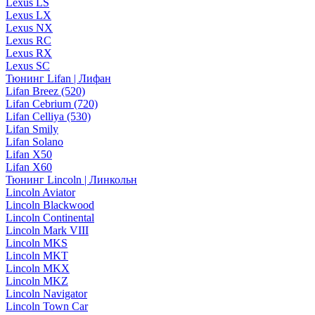
Lexus LS
Lexus LX
Lexus NX
Lexus RC
Lexus RX
Lexus SC
Тюнинг Lifan | Лифан
Lifan Breez (520)
Lifan Cebrium (720)
Lifan Celliya (530)
Lifan Smily
Lifan Solano
Lifan X50
Lifan X60
Тюнинг Lincoln | Линкольн
Lincoln Aviator
Lincoln Blackwood
Lincoln Continental
Lincoln Mark VIII
Lincoln MKS
Lincoln MKT
Lincoln MKX
Lincoln MKZ
Lincoln Navigator
Lincoln Town Car