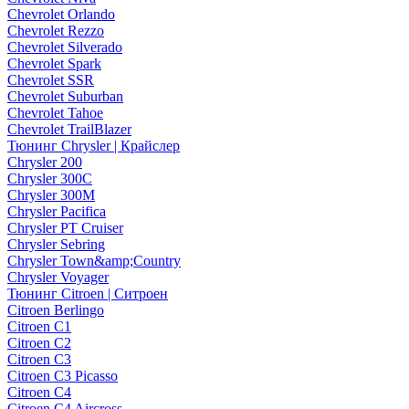
Chevrolet Orlando
Chevrolet Rezzo
Chevrolet Silverado
Chevrolet Spark
Chevrolet SSR
Chevrolet Suburban
Chevrolet Tahoe
Chevrolet TrailBlazer
Тюнинг Chrysler | Крайслер
Chrysler 200
Chrysler 300C
Chrysler 300M
Chrysler Pacifica
Chrysler PT Cruiser
Chrysler Sebring
Chrysler Town&amp;Country
Chrysler Voyager
Тюнинг Citroen | Ситроен
Citroen Berlingo
Citroen C1
Citroen C2
Citroen C3
Citroen C3 Picasso
Citroen C4
Citroen C4 Aircross