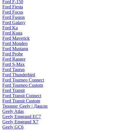
Ford F-150
Ford Fiesta
Ford Focus
Ford Fusion
Ford Galaxy
Ford Ka
Ford Kuga
Ford Maverick
Ford Mondeo
Ford Mustang
Ford Probe
Ford Ranger
Ford S-Max
Ford Taurus
Ford Thunderbird
Ford Tourneo Connect
Ford Tourneo Custom
Ford Transit
Ford Transit Connect
Ford Transit Custom
Тюнинг Geely | Джили
Geely Atlas
Geely Emgrand EC7
Geely Emgrand X7
Geely GC6