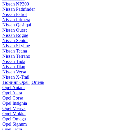
Nissan NP300
Nissan Pathfinder
Nissan Patrol
Nissan Primera
Nissan Qashqai
Nissan Quest
Nissan Rogue
Nissan Sentra
Nissan Skyline
Nissan Teana
Nissan Terrano
Nissan Tiida
Nissan Titan
Nissan Versa
Nissan X-Trail
Тюнинг Opel | Опель
Opel Antara
Opel Astra
Opel Corsa
Opel Insignia
Opel Meriva
Opel Mokka
Opel Omega
Opel Signum
Opel Tigra