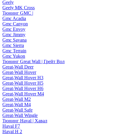
Geely
Geely MK Cross
Тюнинг GMC |
Gmc Acadia
Gmc Canyon
Gmc Envoy
Gmc Jimmy
Gmc Savana
Gmc Sierra
Gmc Terrain
Gmc Yukon
Тюнинг Great Wall | Грейт Вол
Great-Wall Deer
Great-Wall Hover
Great-Wall Hover H3
Great-Wall Hover H5
Great-Wall Hover H6
Great-Wall Hover M4
Great-Wall M2
Great-Wall M4
Great-Wall Safe
Great-Wall Wingle
Тюнинг Haval | Хавал
Haval F7
Haval H 2