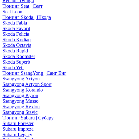
Renault Twingo
Тюнинг Seat | Сеат
Seat Leon
Тюнинг Skoda | Шкода
Skoda Fabia
Skoda Favorit
Skoda Felicia
Skoda Kodiaq
Skoda Octavia
Skoda Rapid
Skoda Roomster
Skoda Superb
Skoda Yeti
Тюнинг SsangYong | Санг Енг
Ssangyong Actyon
Ssangyong Actyon Sport
Ssangyong Korando
Ssangyong Kyron
Ssangyong Musso
Ssangyong Rexton
Ssangyong Stavic
Тюнинг Subaru | Субару
Subaru Forester
Subaru Impreza
Subaru Legacy