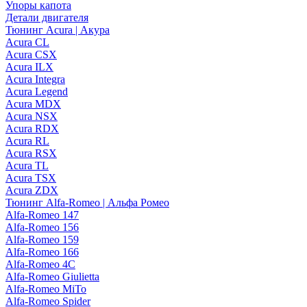
Упоры капота
Детали двигателя
Тюнинг Acura | Акура
Acura CL
Acura CSX
Acura ILX
Acura Integra
Acura Legend
Acura MDX
Acura NSX
Acura RDX
Acura RL
Acura RSX
Acura TL
Acura TSX
Acura ZDX
Тюнинг Alfa-Romeo | Альфа Ромео
Alfa-Romeo 147
Alfa-Romeo 156
Alfa-Romeo 159
Alfa-Romeo 166
Alfa-Romeo 4C
Alfa-Romeo Giulietta
Alfa-Romeo MiTo
Alfa-Romeo Spider