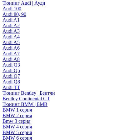
Тюнинг Audi | Ауди
Audi 100
Audi 80, 90
Audi A1
Audi A2
Audi A3
Audi A4
Audi A5
Audi A6
Audi A7
Audi A8
Audi Q3
Audi Q5
Audi Q7
Audi Q8
Audi TT
Тюнинг Bentley | Бентли
Bentley Continental GT
Тюнинг BMW | БМВ
BMW 1 серия
BMW 2 серия
Bmw 3 серия
BMW 4 серия
BMW 5 серия
BMW 6 серия