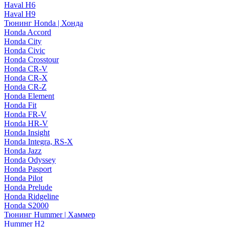
Haval H6
Haval H9
Тюнинг Honda | Хонда
Honda Accord
Honda City
Honda Civic
Honda Crosstour
Honda CR-V
Honda CR-X
Honda CR-Z
Honda Element
Honda Fit
Honda FR-V
Honda HR-V
Honda Insight
Honda Integra, RS-X
Honda Jazz
Honda Odyssey
Honda Pasport
Honda Pilot
Honda Prelude
Honda Ridgeline
Honda S2000
Тюнинг Hummer | Хаммер
Hummer H2