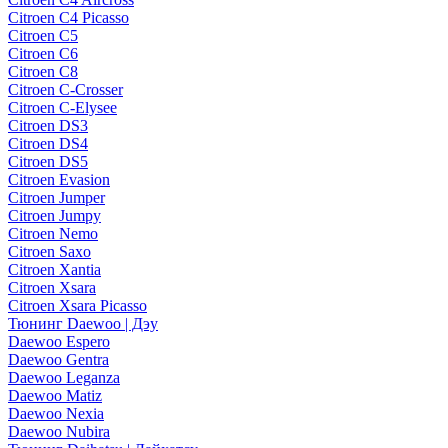
Citroen C4 Picasso
Citroen C5
Citroen C6
Citroen C8
Citroen C-Crosser
Citroen C-Elysee
Citroen DS3
Citroen DS4
Citroen DS5
Citroen Evasion
Citroen Jumper
Citroen Jumpy
Citroen Nemo
Citroen Saxo
Citroen Xantia
Citroen Xsara
Citroen Xsara Picasso
Тюнинг Daewoo | Дэу
Daewoo Espero
Daewoo Gentra
Daewoo Leganza
Daewoo Matiz
Daewoo Nexia
Daewoo Nubira