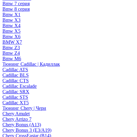
Bmw 7 серия
Bmw 8 серия
Bmw X1
Bmw X3
Bmw X4
Bmw X5
Bmw X6
BMW X7
Bmw Z3
Bmw Z4
Bmw М6
Тюнинг Cadillac | Кадиллак
Cadillac ATS
Cadillac BLS
Cadillac CTS
Cadillac Escalade
Cadillac SRX
Cadillac STS
Cadillac XT5
Тюнинг Chery | Чери
Chery Amulet
Chery Arrizo 7
Chery Bonus (A13)
Chery Bonus 3 (E3/A19)
Chery CrossEastar (B14)