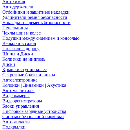
Автохимия
Автодержатели
Отбойники и защитные накладки
Удлинители ремня безопасности
Накладки на ремень безопасности
Пепельницы
Чехлы шин и колес
Подушки между сидением и консолью
Вешалки в салон
Полезное в дорогу
Шины и Диски
Колпачки на ниппель
Диски
Крышки ступиц колес
Секретные болты и винты
Автоэлектроника
Колонки | Динамики | Акустика
Автомагнитолы
Видеокамеры
Видеорегистраторы
Блоки управления
Цифровые зарядные устройства
Системы безопасной парковки
Автозапчасти
Подкрылки