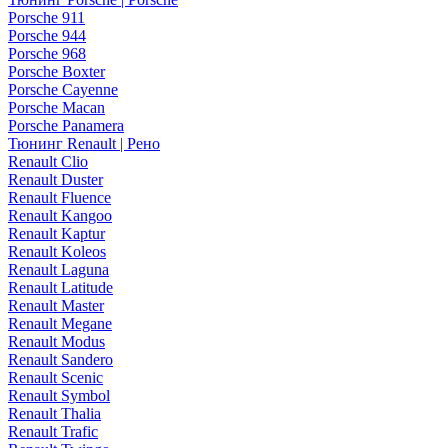
Porsche 911
Porsche 944
Porsche 968
Porsche Boxter
Porsche Cayenne
Porsche Macan
Porsche Panamera
Тюнинг Renault | Рено
Renault Clio
Renault Duster
Renault Fluence
Renault Kangoo
Renault Kaptur
Renault Koleos
Renault Laguna
Renault Latitude
Renault Master
Renault Megane
Renault Modus
Renault Sandero
Renault Scenic
Renault Symbol
Renault Thalia
Renault Trafic