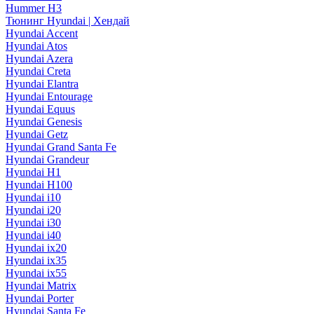
Hummer H3
Тюнинг Hyundai | Хендай
Hyundai Accent
Hyundai Atos
Hyundai Azera
Hyundai Creta
Hyundai Elantra
Hyundai Entourage
Hyundai Equus
Hyundai Genesis
Hyundai Getz
Hyundai Grand Santa Fe
Hyundai Grandeur
Hyundai H1
Hyundai H100
Hyundai i10
Hyundai i20
Hyundai i30
Hyundai i40
Hyundai ix20
Hyundai ix35
Hyundai ix55
Hyundai Matrix
Hyundai Porter
Hyundai Santa Fe