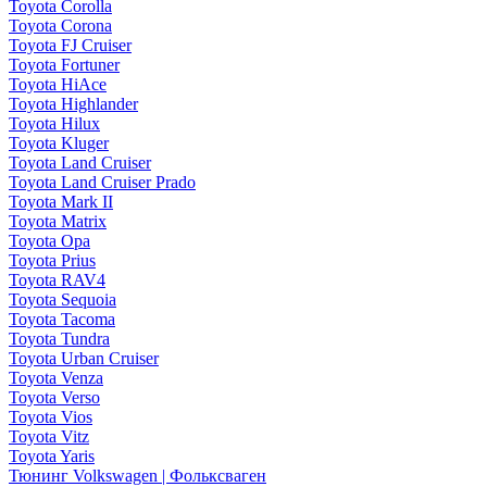
Toyota Corolla
Toyota Corona
Toyota FJ Cruiser
Toyota Fortuner
Toyota HiAce
Toyota Highlander
Toyota Hilux
Toyota Kluger
Toyota Land Cruiser
Toyota Land Cruiser Prado
Toyota Mark II
Toyota Matrix
Toyota Opa
Toyota Prius
Toyota RAV4
Toyota Sequoia
Toyota Tacoma
Toyota Tundra
Toyota Urban Cruiser
Toyota Venza
Toyota Verso
Toyota Vios
Toyota Vitz
Toyota Yaris
Тюнинг Volkswagen | Фольксваген