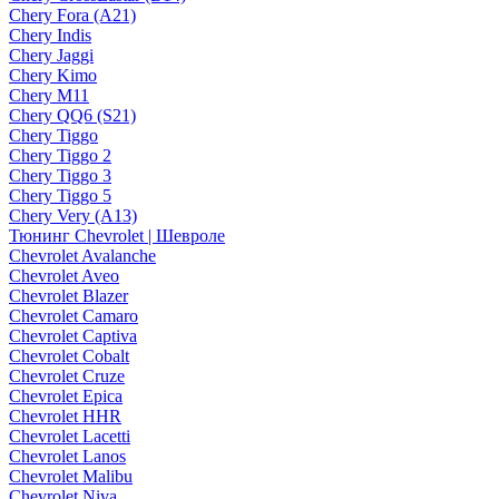
Chery Fora (A21)
Chery Indis
Chery Jaggi
Chery Kimo
Chery M11
Chery QQ6 (S21)
Chery Tiggo
Chery Tiggo 2
Chery Tiggo 3
Chery Tiggo 5
Chery Very (A13)
Тюнинг Chevrolet | Шевроле
Chevrolet Avalanche
Chevrolet Aveo
Chevrolet Blazer
Chevrolet Camaro
Chevrolet Captiva
Chevrolet Cobalt
Chevrolet Cruze
Chevrolet Epica
Chevrolet HHR
Chevrolet Lacetti
Chevrolet Lanos
Chevrolet Malibu
Chevrolet Niva