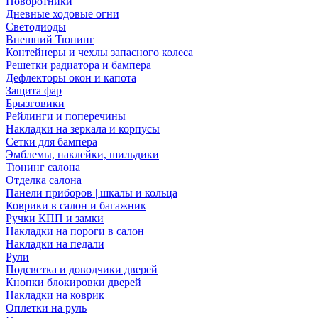
Поворотники
Дневные ходовые огни
Светодиоды
Внешний Тюнинг
Контейнеры и чехлы запасного колеса
Решетки радиатора и бампера
Дефлекторы окон и капота
Защита фар
Брызговики
Рейлинги и поперечины
Накладки на зеркала и корпусы
Сетки для бампера
Эмблемы, наклейки, шильдики
Тюнинг салона
Отделка салона
Панели приборов | шкалы и кольца
Коврики в салон и багажник
Ручки КПП и замки
Накладки на пороги в салон
Накладки на педали
Рули
Подсветка и доводчики дверей
Кнопки блокировки дверей
Накладки на коврик
Оплетки на руль