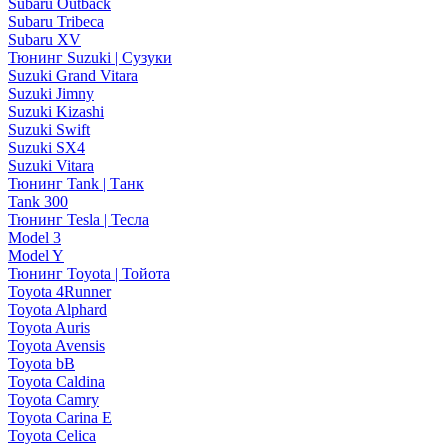
Subaru Outback
Subaru Tribeca
Subaru XV
Тюнинг Suzuki | Сузуки
Suzuki Grand Vitara
Suzuki Jimny
Suzuki Kizashi
Suzuki Swift
Suzuki SX4
Suzuki Vitara
Тюнинг Tank | Танк
Tank 300
Тюнинг Tesla | Тесла
Model 3
Model Y
Тюнинг Toyota | Тойота
Toyota 4Runner
Toyota Alphard
Toyota Auris
Toyota Avensis
Toyota bB
Toyota Caldina
Toyota Camry
Toyota Carina E
Toyota Celica