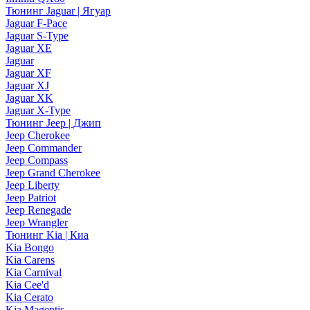
Тюнинг Jaguar | Ягуар
Jaguar F-Pace
Jaguar S-Type
Jaguar XE
Jaguar
Jaguar XF
Jaguar XJ
Jaguar XK
Jaguar X-Type
Тюнинг Jeep | Джип
Jeep Cherokee
Jeep Commander
Jeep Compass
Jeep Grand Cherokee
Jeep Liberty
Jeep Patriot
Jeep Renegade
Jeep Wrangler
Тюнинг Kia | Киа
Kia Bongo
Kia Carens
Kia Carnival
Kia Cee'd
Kia Cerato
Kia Magentis