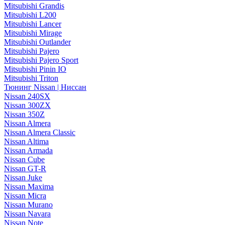
Mitsubishi Grandis
Mitsubishi L200
Mitsubishi Lancer
Mitsubishi Mirage
Mitsubishi Outlander
Mitsubishi Pajero
Mitsubishi Pajero Sport
Mitsubishi Pinin IO
Mitsubishi Triton
Тюнинг Nissan | Ниссан
Nissan 240SX
Nissan 300ZX
Nissan 350Z
Nissan Almera
Nissan Almera Classic
Nissan Altima
Nissan Armada
Nissan Cube
Nissan GT-R
Nissan Juke
Nissan Maxima
Nissan Micra
Nissan Murano
Nissan Navara
Nissan Note