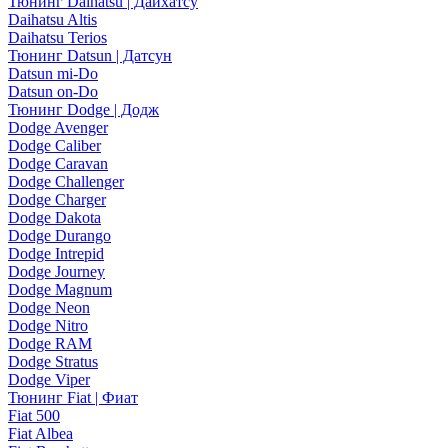
Тюнинг Daihatsu | Дайхатсу
Daihatsu Altis
Daihatsu Terios
Тюнинг Datsun | Датсун
Datsun mi-Do
Datsun on-Do
Тюнинг Dodge | Додж
Dodge Avenger
Dodge Caliber
Dodge Caravan
Dodge Challenger
Dodge Charger
Dodge Dakota
Dodge Durango
Dodge Intrepid
Dodge Journey
Dodge Magnum
Dodge Neon
Dodge Nitro
Dodge RAM
Dodge Stratus
Dodge Viper
Тюнинг Fiat | Фиат
Fiat 500
Fiat Albea