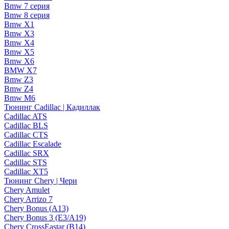
Bmw 7 серия
Bmw 8 серия
Bmw X1
Bmw X3
Bmw X4
Bmw X5
Bmw X6
BMW X7
Bmw Z3
Bmw Z4
Bmw М6
Тюнинг Cadillac | Кадиллак
Cadillac ATS
Cadillac BLS
Cadillac CTS
Cadillac Escalade
Cadillac SRX
Cadillac STS
Cadillac XT5
Тюнинг Chery | Чери
Chery Amulet
Chery Arrizo 7
Chery Bonus (A13)
Chery Bonus 3 (E3/A19)
Chery CrossEastar (B14)