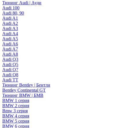
Тюнинг Audi | Ауди
Audi 100
Audi 80, 90
Audi A1
Audi A2
Audi A3
Audi A4
Audi A5
Audi A6
Audi A7
Audi A8
Audi Q3
Audi Q5
Audi Q7
Audi Q8
Audi TT
Тюнинг Bentley | Бентли
Bentley Continental GT
Тюнинг BMW | БМВ
BMW 1 серия
BMW 2 серия
Bmw 3 серия
BMW 4 серия
BMW 5 серия
BMW 6 серия