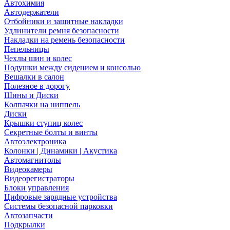
Автохимия
Автодержатели
Отбойники и защитные накладки
Удлинители ремня безопасности
Накладки на ремень безопасности
Пепельницы
Чехлы шин и колес
Подушки между сидением и консолью
Вешалки в салон
Полезное в дорогу
Шины и Диски
Колпачки на ниппель
Диски
Крышки ступиц колес
Секретные болты и винты
Автоэлектроника
Колонки | Динамики | Акустика
Автомагнитолы
Видеокамеры
Видеорегистраторы
Блоки управления
Цифровые зарядные устройства
Системы безопасной парковки
Автозапчасти
Подкрылки