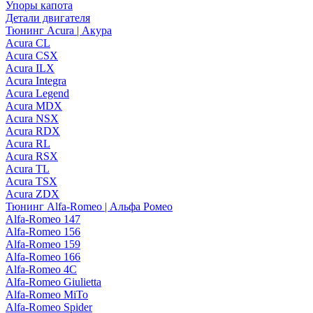
Упоры капота
Детали двигателя
Тюнинг Acura | Акура
Acura CL
Acura CSX
Acura ILX
Acura Integra
Acura Legend
Acura MDX
Acura NSX
Acura RDX
Acura RL
Acura RSX
Acura TL
Acura TSX
Acura ZDX
Тюнинг Alfa-Romeo | Альфа Ромео
Alfa-Romeo 147
Alfa-Romeo 156
Alfa-Romeo 159
Alfa-Romeo 166
Alfa-Romeo 4C
Alfa-Romeo Giulietta
Alfa-Romeo MiTo
Alfa-Romeo Spider