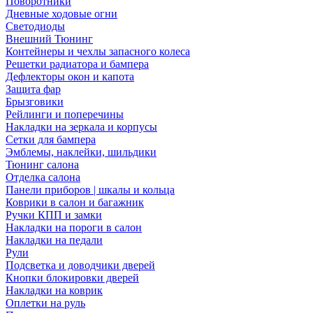
Поворотники
Дневные ходовые огни
Светодиоды
Внешний Тюнинг
Контейнеры и чехлы запасного колеса
Решетки радиатора и бампера
Дефлекторы окон и капота
Защита фар
Брызговики
Рейлинги и поперечины
Накладки на зеркала и корпусы
Сетки для бампера
Эмблемы, наклейки, шильдики
Тюнинг салона
Отделка салона
Панели приборов | шкалы и кольца
Коврики в салон и багажник
Ручки КПП и замки
Накладки на пороги в салон
Накладки на педали
Рули
Подсветка и доводчики дверей
Кнопки блокировки дверей
Накладки на коврик
Оплетки на руль