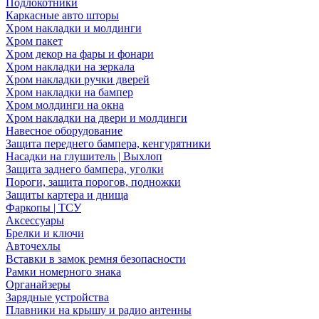
Подлокотники
Каркасные авто шторы
Хром накладки и молдинги
Хром пакет
Хром декор на фары и фонари
Хром накладки на зеркала
Хром накладки ручки дверей
Хром накладки на бампер
Хром молдинги на окна
Хром накладки на двери и молдинги
Навесное оборудование
Защита переднего бампера, кенгурятники
Насадки на глушитель | Выхлоп
Защита заднего бампера, уголки
Пороги, защита порогов, подножки
Защиты картера и днища
Фаркопы | ТСУ
Аксессуары
Брелки и ключи
Авточехлы
Вставки в замок ремня безопасности
Рамки номерного знака
Органайзеры
Зарядные устройства
Плавники на крышу и радио антенны