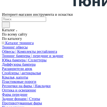
Интернет-магазин инструмента и оснастки
Каталог
По всему сайту
По каталогу
Каталог тюнинга
Тюнинг обвесы
Обвесы | Комплекты рестайлинга
Тюнинг бамперы | передние и задние
Юбка бампера | Сплиттеры
Диффузоры бампера
Расширители арок
Спойлеры | антикрылья
Крылья, капоты
Пластиковые пороги
Реснички на фары | Накладки
Оптика и освещение
Фары передние
Задние фонари | Стопы
Противотуманные фары