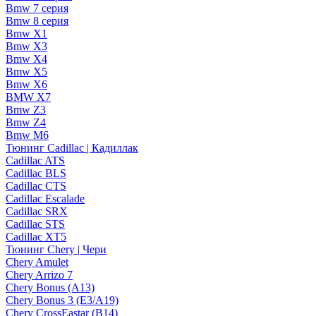
Bmw 7 серия
Bmw 8 серия
Bmw X1
Bmw X3
Bmw X4
Bmw X5
Bmw X6
BMW X7
Bmw Z3
Bmw Z4
Bmw М6
Тюнинг Cadillac | Кадиллак
Cadillac ATS
Cadillac BLS
Cadillac CTS
Cadillac Escalade
Cadillac SRX
Cadillac STS
Cadillac XT5
Тюнинг Chery | Чери
Chery Amulet
Chery Arrizo 7
Chery Bonus (A13)
Chery Bonus 3 (E3/A19)
Chery CrossEastar (B14)