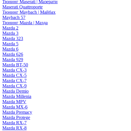
Тюнинг Maserati | Мазерати
Maserati Quattroporte
Тюнинг Maybach | Майбах
Maybach 57
Тюнинг Mazda | Мазда
Mazda 2
Mazda 3
Mazda 323
Mazda 5
Mazda 6
Mazda 626
Mazda 929
Mazda BT-50
Mazda CX-3
Mazda CX-5
Mazda CX-7
Mazda CX-9
Mazda Demio
Mazda Millenia
Mazda MPV
Mazda MX-6
Mazda Premacy
Mazda Protege
Mazda RX-7
Mazda RX-8