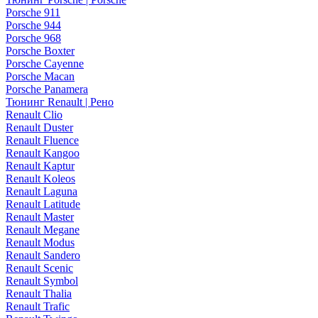
Porsche 911
Porsche 944
Porsche 968
Porsche Boxter
Porsche Cayenne
Porsche Macan
Porsche Panamera
Тюнинг Renault | Рено
Renault Clio
Renault Duster
Renault Fluence
Renault Kangoo
Renault Kaptur
Renault Koleos
Renault Laguna
Renault Latitude
Renault Master
Renault Megane
Renault Modus
Renault Sandero
Renault Scenic
Renault Symbol
Renault Thalia
Renault Trafic