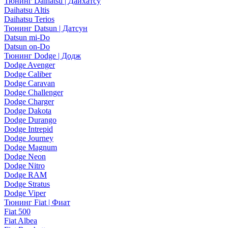
Тюнинг Daihatsu | Дайхатсу
Daihatsu Altis
Daihatsu Terios
Тюнинг Datsun | Датсун
Datsun mi-Do
Datsun on-Do
Тюнинг Dodge | Додж
Dodge Avenger
Dodge Caliber
Dodge Caravan
Dodge Challenger
Dodge Charger
Dodge Dakota
Dodge Durango
Dodge Intrepid
Dodge Journey
Dodge Magnum
Dodge Neon
Dodge Nitro
Dodge RAM
Dodge Stratus
Dodge Viper
Тюнинг Fiat | Фиат
Fiat 500
Fiat Albea