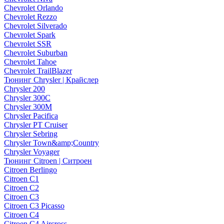
Chevrolet Orlando
Chevrolet Rezzo
Chevrolet Silverado
Chevrolet Spark
Chevrolet SSR
Chevrolet Suburban
Chevrolet Tahoe
Chevrolet TrailBlazer
Тюнинг Chrysler | Крайслер
Chrysler 200
Chrysler 300C
Chrysler 300M
Chrysler Pacifica
Chrysler PT Cruiser
Chrysler Sebring
Chrysler Town&amp;Country
Chrysler Voyager
Тюнинг Citroen | Ситроен
Citroen Berlingo
Citroen C1
Citroen C2
Citroen C3
Citroen C3 Picasso
Citroen C4
Citroen C4 Aircross