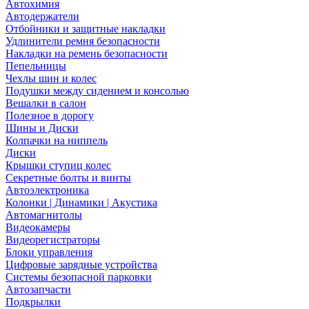
Автохимия
Автодержатели
Отбойники и защитные накладки
Удлинители ремня безопасности
Накладки на ремень безопасности
Пепельницы
Чехлы шин и колес
Подушки между сидением и консолью
Вешалки в салон
Полезное в дорогу
Шины и Диски
Колпачки на ниппель
Диски
Крышки ступиц колес
Секретные болты и винты
Автоэлектроника
Колонки | Динамики | Акустика
Автомагнитолы
Видеокамеры
Видеорегистраторы
Блоки управления
Цифровые зарядные устройства
Системы безопасной парковки
Автозапчасти
Подкрылки