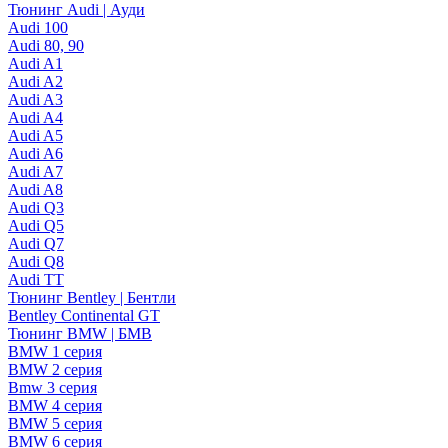
Тюнинг Audi | Ауди
Audi 100
Audi 80, 90
Audi A1
Audi A2
Audi A3
Audi A4
Audi A5
Audi A6
Audi A7
Audi A8
Audi Q3
Audi Q5
Audi Q7
Audi Q8
Audi TT
Тюнинг Bentley | Бентли
Bentley Continental GT
Тюнинг BMW | БМВ
BMW 1 серия
BMW 2 серия
Bmw 3 серия
BMW 4 серия
BMW 5 серия
BMW 6 серия