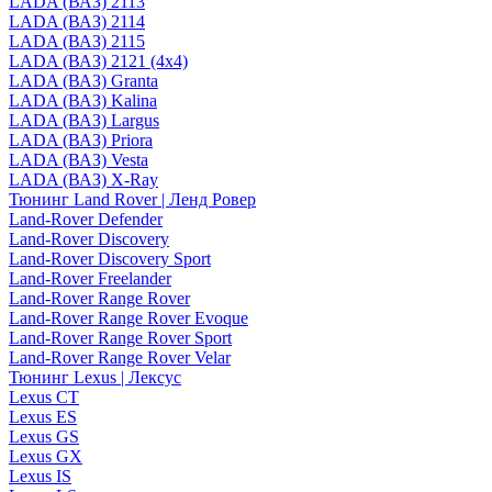
LADA (ВАЗ) 2113
LADA (ВАЗ) 2114
LADA (ВАЗ) 2115
LADA (ВАЗ) 2121 (4x4)
LADA (ВАЗ) Granta
LADA (ВАЗ) Kalina
LADA (ВАЗ) Largus
LADA (ВАЗ) Priora
LADA (ВАЗ) Vesta
LADA (ВАЗ) X-Ray
Тюнинг Land Rover | Ленд Ровер
Land-Rover Defender
Land-Rover Discovery
Land-Rover Discovery Sport
Land-Rover Freelander
Land-Rover Range Rover
Land-Rover Range Rover Evoque
Land-Rover Range Rover Sport
Land-Rover Range Rover Velar
Тюнинг Lexus | Лексус
Lexus CT
Lexus ES
Lexus GS
Lexus GX
Lexus IS