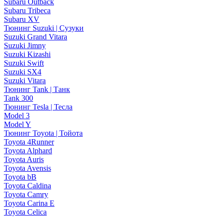
Subaru Outback
Subaru Tribeca
Subaru XV
Тюнинг Suzuki | Сузуки
Suzuki Grand Vitara
Suzuki Jimny
Suzuki Kizashi
Suzuki Swift
Suzuki SX4
Suzuki Vitara
Тюнинг Tank | Танк
Tank 300
Тюнинг Tesla | Тесла
Model 3
Model Y
Тюнинг Toyota | Тойота
Toyota 4Runner
Toyota Alphard
Toyota Auris
Toyota Avensis
Toyota bB
Toyota Caldina
Toyota Camry
Toyota Carina E
Toyota Celica