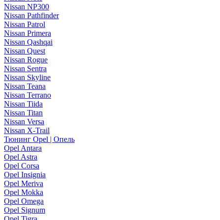
Nissan NP300
Nissan Pathfinder
Nissan Patrol
Nissan Primera
Nissan Qashqai
Nissan Quest
Nissan Rogue
Nissan Sentra
Nissan Skyline
Nissan Teana
Nissan Terrano
Nissan Tiida
Nissan Titan
Nissan Versa
Nissan X-Trail
Тюнинг Opel | Опель
Opel Antara
Opel Astra
Opel Corsa
Opel Insignia
Opel Meriva
Opel Mokka
Opel Omega
Opel Signum
Opel Tigra