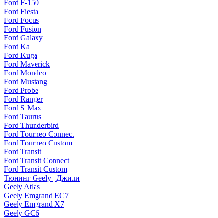
Ford F-150
Ford Fiesta
Ford Focus
Ford Fusion
Ford Galaxy
Ford Ka
Ford Kuga
Ford Maverick
Ford Mondeo
Ford Mustang
Ford Probe
Ford Ranger
Ford S-Max
Ford Taurus
Ford Thunderbird
Ford Tourneo Connect
Ford Tourneo Custom
Ford Transit
Ford Transit Connect
Ford Transit Custom
Тюнинг Geely | Джили
Geely Atlas
Geely Emgrand EC7
Geely Emgrand X7
Geely GC6