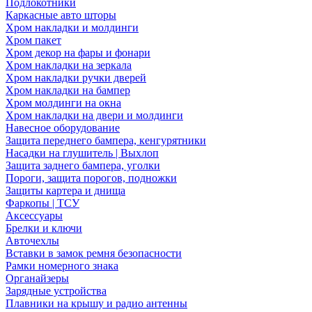
Подлокотники
Каркасные авто шторы
Хром накладки и молдинги
Хром пакет
Хром декор на фары и фонари
Хром накладки на зеркала
Хром накладки ручки дверей
Хром накладки на бампер
Хром молдинги на окна
Хром накладки на двери и молдинги
Навесное оборудование
Защита переднего бампера, кенгурятники
Насадки на глушитель | Выхлоп
Защита заднего бампера, уголки
Пороги, защита порогов, подножки
Защиты картера и днища
Фаркопы | ТСУ
Аксессуары
Брелки и ключи
Авточехлы
Вставки в замок ремня безопасности
Рамки номерного знака
Органайзеры
Зарядные устройства
Плавники на крышу и радио антенны