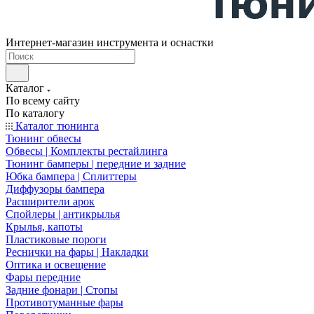
Интернет-магазин инструмента и оснастки
Каталог
По всему сайту
По каталогу
Каталог тюнинга
Тюнинг обвесы
Обвесы | Комплекты рестайлинга
Тюнинг бамперы | передние и задние
Юбка бампера | Сплиттеры
Диффузоры бампера
Расширители арок
Спойлеры | антикрылья
Крылья, капоты
Пластиковые пороги
Реснички на фары | Накладки
Оптика и освещение
Фары передние
Задние фонари | Стопы
Противотуманные фары