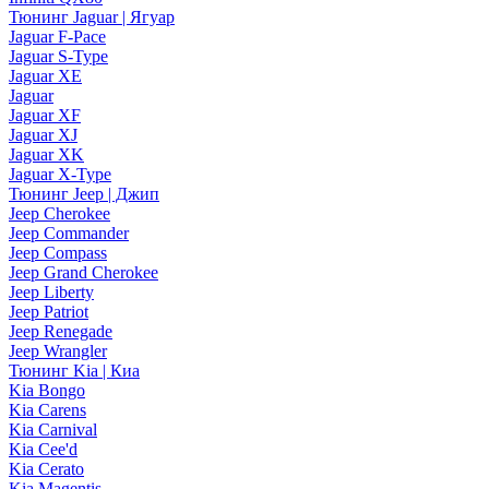
Тюнинг Jaguar | Ягуар
Jaguar F-Pace
Jaguar S-Type
Jaguar XE
Jaguar
Jaguar XF
Jaguar XJ
Jaguar XK
Jaguar X-Type
Тюнинг Jeep | Джип
Jeep Cherokee
Jeep Commander
Jeep Compass
Jeep Grand Cherokee
Jeep Liberty
Jeep Patriot
Jeep Renegade
Jeep Wrangler
Тюнинг Kia | Киа
Kia Bongo
Kia Carens
Kia Carnival
Kia Cee'd
Kia Cerato
Kia Magentis