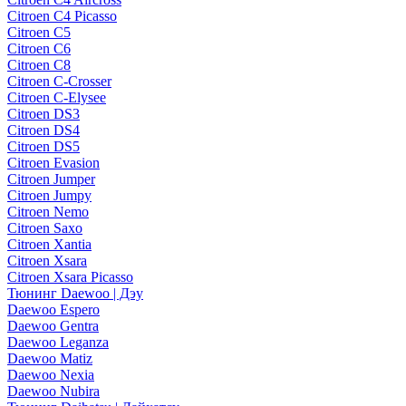
Citroen C4 Picasso
Citroen C5
Citroen C6
Citroen C8
Citroen C-Crosser
Citroen C-Elysee
Citroen DS3
Citroen DS4
Citroen DS5
Citroen Evasion
Citroen Jumper
Citroen Jumpy
Citroen Nemo
Citroen Saxo
Citroen Xantia
Citroen Xsara
Citroen Xsara Picasso
Тюнинг Daewoo | Дэу
Daewoo Espero
Daewoo Gentra
Daewoo Leganza
Daewoo Matiz
Daewoo Nexia
Daewoo Nubira