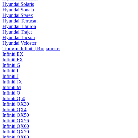
Hyundai Solaris
Hyundai Sonata
Hyundai Starex
Hyundai Terracan
Hyundai Tiburon
Hyundai Trajet
Hyundai Tucson
Hyundai Veloster
Тюнинг Infiniti | Инфинити
Infiniti EX
Infiniti FX
Infiniti G
Infiniti I
Infiniti J
Infiniti JX
Infiniti M
Infiniti Q
Infiniti Q50
Infiniti QX30
Infiniti QX4
Infiniti QX50
Infiniti QX56
Infiniti QX60
Infiniti QX70
Infiniti QX80