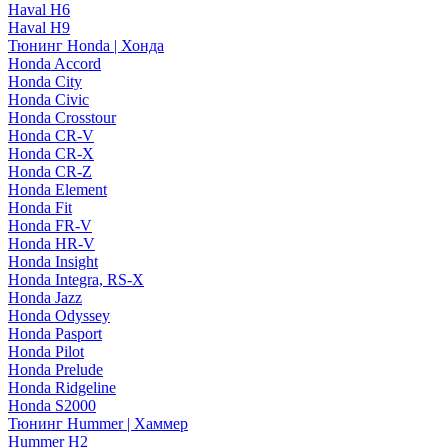
Haval H6
Haval H9
Тюнинг Honda | Хонда
Honda Accord
Honda City
Honda Civic
Honda Crosstour
Honda CR-V
Honda CR-X
Honda CR-Z
Honda Element
Honda Fit
Honda FR-V
Honda HR-V
Honda Insight
Honda Integra, RS-X
Honda Jazz
Honda Odyssey
Honda Pasport
Honda Pilot
Honda Prelude
Honda Ridgeline
Honda S2000
Тюнинг Hummer | Хаммер
Hummer H2