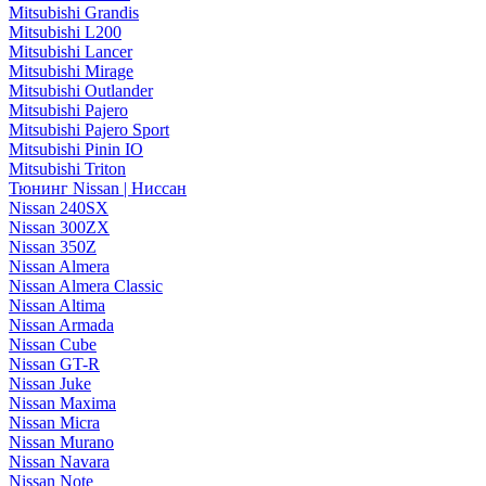
Mitsubishi Grandis
Mitsubishi L200
Mitsubishi Lancer
Mitsubishi Mirage
Mitsubishi Outlander
Mitsubishi Pajero
Mitsubishi Pajero Sport
Mitsubishi Pinin IO
Mitsubishi Triton
Тюнинг Nissan | Ниссан
Nissan 240SX
Nissan 300ZX
Nissan 350Z
Nissan Almera
Nissan Almera Classic
Nissan Altima
Nissan Armada
Nissan Cube
Nissan GT-R
Nissan Juke
Nissan Maxima
Nissan Micra
Nissan Murano
Nissan Navara
Nissan Note