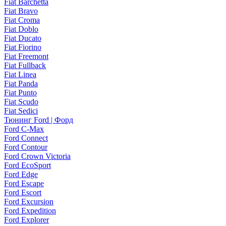
Fiat Barchetta
Fiat Bravo
Fiat Croma
Fiat Doblo
Fiat Ducato
Fiat Fiorino
Fiat Freemont
Fiat Fullback
Fiat Linea
Fiat Panda
Fiat Punto
Fiat Scudo
Fiat Sedici
Тюнинг Ford | Форд
Ford C-Max
Ford Connect
Ford Contour
Ford Crown Victoria
Ford EcoSport
Ford Edge
Ford Escape
Ford Escort
Ford Excursion
Ford Expedition
Ford Explorer