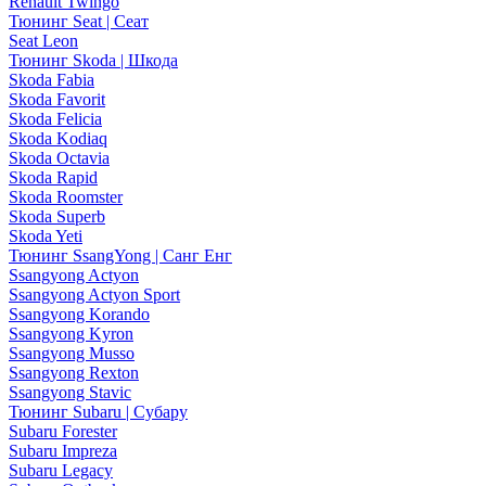
Renault Twingo
Тюнинг Seat | Сеат
Seat Leon
Тюнинг Skoda | Шкода
Skoda Fabia
Skoda Favorit
Skoda Felicia
Skoda Kodiaq
Skoda Octavia
Skoda Rapid
Skoda Roomster
Skoda Superb
Skoda Yeti
Тюнинг SsangYong | Санг Енг
Ssangyong Actyon
Ssangyong Actyon Sport
Ssangyong Korando
Ssangyong Kyron
Ssangyong Musso
Ssangyong Rexton
Ssangyong Stavic
Тюнинг Subaru | Субару
Subaru Forester
Subaru Impreza
Subaru Legacy