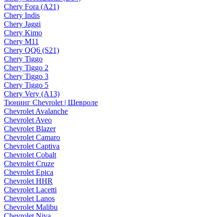
Chery Fora (A21)
Chery Indis
Chery Jaggi
Chery Kimo
Chery M11
Chery QQ6 (S21)
Chery Tiggo
Chery Tiggo 2
Chery Tiggo 3
Chery Tiggo 5
Chery Very (A13)
Тюнинг Chevrolet | Шевроле
Chevrolet Avalanche
Chevrolet Aveo
Chevrolet Blazer
Chevrolet Camaro
Chevrolet Captiva
Chevrolet Cobalt
Chevrolet Cruze
Chevrolet Epica
Chevrolet HHR
Chevrolet Lacetti
Chevrolet Lanos
Chevrolet Malibu
Chevrolet Niva