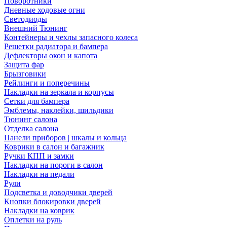
Поворотники
Дневные ходовые огни
Светодиоды
Внешний Тюнинг
Контейнеры и чехлы запасного колеса
Решетки радиатора и бампера
Дефлекторы окон и капота
Защита фар
Брызговики
Рейлинги и поперечины
Накладки на зеркала и корпусы
Сетки для бампера
Эмблемы, наклейки, шильдики
Тюнинг салона
Отделка салона
Панели приборов | шкалы и кольца
Коврики в салон и багажник
Ручки КПП и замки
Накладки на пороги в салон
Накладки на педали
Рули
Подсветка и доводчики дверей
Кнопки блокировки дверей
Накладки на коврик
Оплетки на руль