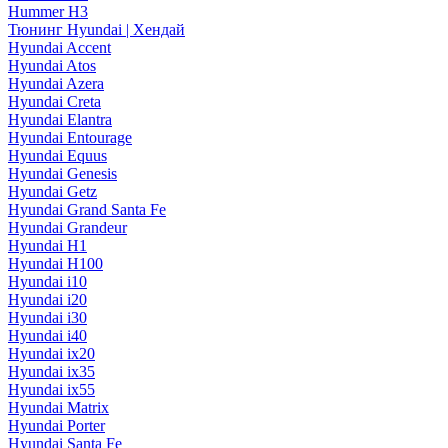
Hummer H3
Тюнинг Hyundai | Хендай
Hyundai Accent
Hyundai Atos
Hyundai Azera
Hyundai Creta
Hyundai Elantra
Hyundai Entourage
Hyundai Equus
Hyundai Genesis
Hyundai Getz
Hyundai Grand Santa Fe
Hyundai Grandeur
Hyundai H1
Hyundai H100
Hyundai i10
Hyundai i20
Hyundai i30
Hyundai i40
Hyundai ix20
Hyundai ix35
Hyundai ix55
Hyundai Matrix
Hyundai Porter
Hyundai Santa Fe