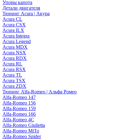
Упоры капота
Детали двигателя
Тюнинг Acura | Акура
Acura CL
Acura CSX
Acura ILX
Acura Integra
Acura Legend
Acura MDX
Acura NSX
Acura RDX
Acura RL
Acura RSX
Acura TL
Acura TSX
Acura ZDX
Тюнинг Alfa-Romeo | Альфа Ромео
Alfa-Romeo 147
Alfa-Romeo 156
Alfa-Romeo 159
Alfa-Romeo 166
Alfa-Romeo 4C
Alfa-Romeo Giulietta
Alfa-Romeo MiTo
Alfa-Romeo Spider