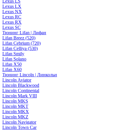
Lexus LS
Lexus LX
Lexus NX
Lexus RC
Lexus RX
Lexus SC
Тюнинг Lifan | Лифан
Lifan Breez (520)
Lifan Cebrium (720)
Lifan Celliya (530)
Lifan Smily
Lifan Solano
Lifan X50
Lifan X60
Тюнинг Lincoln | Линкольн
Lincoln Aviator
Lincoln Blackwood
Lincoln Continental
Lincoln Mark VIII
Lincoln MKS
Lincoln MKT
Lincoln MKX
Lincoln MKZ
Lincoln Navigator
Lincoln Town Car