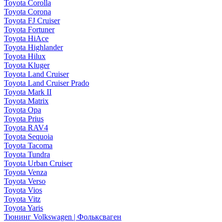
Toyota Corolla
Toyota Corona
Toyota FJ Cruiser
Toyota Fortuner
Toyota HiAce
Toyota Highlander
Toyota Hilux
Toyota Kluger
Toyota Land Cruiser
Toyota Land Cruiser Prado
Toyota Mark II
Toyota Matrix
Toyota Opa
Toyota Prius
Toyota RAV4
Toyota Sequoia
Toyota Tacoma
Toyota Tundra
Toyota Urban Cruiser
Toyota Venza
Toyota Verso
Toyota Vios
Toyota Vitz
Toyota Yaris
Тюнинг Volkswagen | Фольксваген