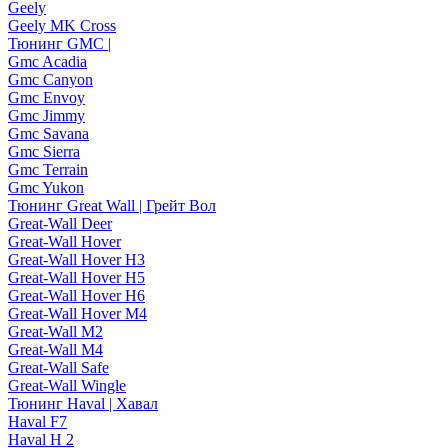
Geely
Geely MK Cross
Тюнинг GMC |
Gmc Acadia
Gmc Canyon
Gmc Envoy
Gmc Jimmy
Gmc Savana
Gmc Sierra
Gmc Terrain
Gmc Yukon
Тюнинг Great Wall | Грейт Вол
Great-Wall Deer
Great-Wall Hover
Great-Wall Hover H3
Great-Wall Hover H5
Great-Wall Hover H6
Great-Wall Hover M4
Great-Wall M2
Great-Wall M4
Great-Wall Safe
Great-Wall Wingle
Тюнинг Haval | Хавал
Haval F7
Haval H 2